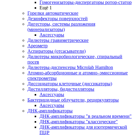
Гомогенизаторы-диспергаторы ротор-статор
Ещё 1
Горелки автоматические
Дезинфекторы поверхностей
Дигесторы, системы разложения
(минерализаторы)
Аксессуары
Дилютеры гравиметрические
Ареометр
Аспираторы (отсасыватели)
Дилютеры микробиологические, спиральный
посев
Дилютеры-диспенсеры Microlab Hamilton
Атомно-абсорбционные и атомно–эмиссионные
спектрометры
Диссоциаторы клеточные (диссикаторы)
Дистилляторы, бидистилляторы
Аксессуары
Бактерицидные облучатели, рециркуляторы
Аксессуары
ДНК-амплификаторы
ДНК-амплификаторы "в реальном времени"
ДНК-амплификаторы "классические"
ДНК-амплификаторы для изотермической
ПЦР