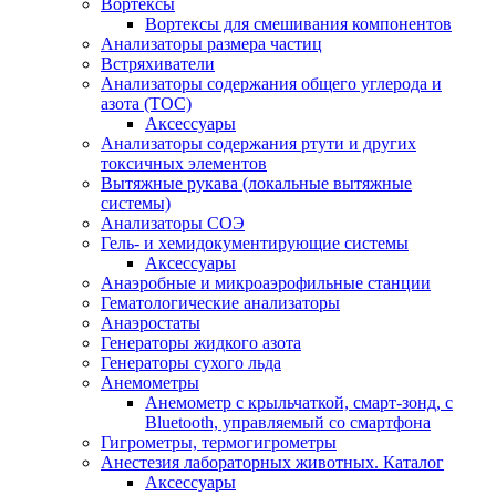
Вортексы
Вортексы для смешивания компонентов
Анализаторы размера частиц
Встряхиватели
Анализаторы содержания общего углерода и
азота (ТОС)
Аксессуары
Анализаторы содержания ртути и других
токсичных элементов
Вытяжные рукава (локальные вытяжные
системы)
Анализаторы СОЭ
Гель- и хемидокументирующие системы
Аксессуары
Анаэробные и микроаэрофильные станции
Гематологические анализаторы
Анаэростаты
Генераторы жидкого азота
Генераторы сухого льда
Анемометры
Анемометр с крыльчаткой, смарт-зонд, с
Bluetooth, управляемый со смартфона
Гигрометры, термогигрометры
Анестезия лабораторных животных. Каталог
Аксессуары