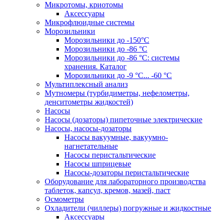
Микротомы, криотомы
Аксессуары
Микрофлюидные системы
Морозильники
Морозильники до -150°С
Морозильники до -86 °C
Морозильники до -86 °C: системы
хранения. Каталог
Морозильники до -9 °C... -60 °C
Мультиплексный анализ
Мутномеры (турбидиметры, нефелометры,
денситометры жидкостей)
Насосы
Насосы (дозаторы) пипеточные электрические
Насосы, насосы-дозаторы
Насосы вакуумные, вакуумно-
нагнетательные
Насосы перистальтические
Насосы шприцевые
Насосы-дозаторы перистальтические
Оборудование для лабораторного производства
таблеток, капсул, кремов, мазей, паст
Осмометры
Охладители (чиллеры) погружные и жидкостные
Аксессуары