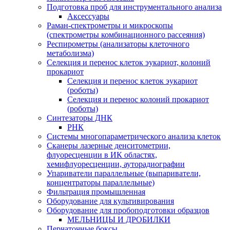
Подготовка проб для инструментального анализа
Аксессуары
Раман-спектрометры и микроскопы
(спектрометры комбинационного рассеяния)
Респирометры (анализаторы клеточного
метаболизма)
Селекция и перенос клеток эукариот, колоний
прокариот
Селекция и перенос клеток эукариот
(роботы)
Селекция и перенос колоний прокариот
(роботы)
Синтезаторы ДНК
РНК
Системы многопараметрического анализа клеток
Сканеры лазерные денситометрии,
флуоресценции в ИК областях,
хемифлуоресценции, ауторадиографии
Упариватели параллельные (выпариватели,
концентраторы параллельные)
Фильтрация промышленная
Оборудование для культивирования
Оборудование для пробоподготовки образцов
МЕЛЬНИЦЫ И ДРОБИЛКИ
Перчаточные боксы