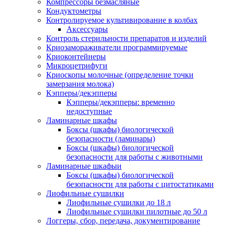
Компрессоры безмасляные
Кондуктометры
Контролируемое культивирование в колбах
Аксессуары
Контроль стерильности препаратов и изделий
Криозамораживатели программируемые
Криоконтейнеры
Микроцетрифуги
Криоскопы молочные (определение точки
замерзания молока)
Кэпперы/декэпперы
Кэпперы/декэпперы: временно
недоступные
Ламинарные шкафы
Боксы (шкафы) биологической
безопасности (ламинары)
Боксы (шкафы) биологической
безопасности для работы с животными
Ламинарные шкафыи
Боксы (шкафы) биологической
безопасности для работы с цитостатиками
Лиофильные сушилки
Лиофильные сушилки до 18 л
Лиофильные сушилки пилотные до 50 л
Логгеры, сбор, передача, документирование