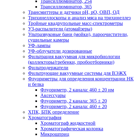
Трансиллюминатор, 254
Трансиллюминатор, 365
Трансмиттеры и датчики рН, рО, ОВП, ОД
Трихинеллоскопы и анализ мяса на трихинеллез
Тройные квадрупольные масс-спектрометры
УЗ-распылители (атомайзеры)
Ультразвуковые бани (мойки), пароочистители,
сушильные камеры
УФ-лампы
УФ-облучатели дозированные
Фильтрация вакуумная для микробиологии
(коллекторы/гребенки, пробоотборники)
Фильтродержатели
Фильтрующие вакуумные системы для ВЭЖХ
Флуориметры для определения концентрации НК
и белка
Флуориметр, 2 канала: 460 ± 20 нм
Аксессуары
Флуориметр, 2 канала: 365 ± 20
Флуориметр, 2 канала: 460 ± 20
ХПК, БПК определение
Хроматография
Хроматограф жидкостной
Хроматографическая колонка
Микрошприц