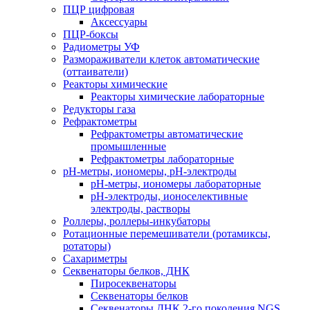
ПЦР цифровая
Аксессуары
ПЦР-боксы
Радиометры УФ
Размораживатели клеток автоматические
(оттаиватели)
Реакторы химические
Реакторы химические лабораторные
Редукторы газа
Рефрактометры
Рефрактометры автоматические
промышленные
Рефрактометры лабораторные
рН-метры, иономеры, рН-электроды
рН-метры, иономеры лабораторные
рН-электроды, ионоселективные
электроды, растворы
Роллеры, роллеры-инкубаторы
Ротационные перемешиватели (ротамиксы,
ротаторы)
Сахариметры
Секвенаторы белков, ДНК
Пиросеквенаторы
Секвенаторы белков
Секвенаторы ДНК 2-го поколения NGS