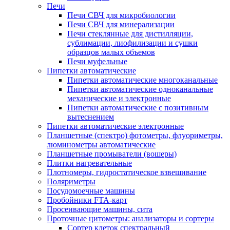
Печи
Печи СВЧ для микробиологии
Печи СВЧ для минерализации
Печи стеклянные для дистилляции,
сублимации, лиофилизации и сушки
образцов малых объемов
Печи муфельные
Пипетки автоматические
Пипетки автоматические многоканальные
Пипетки автоматические одноканальные
механические и электронные
Пипетки автоматические с позитивным
вытеснением
Пипетки автоматические электронные
Планшетные (спектро) фотометры, флуориметры,
люминометры автоматические
Планшетные промыватели (вошеры)
Плитки нагревательные
Плотномеры, гидростатическое взвешивание
Поляриметры
Посудомоечные машины
Пробойники FTA-карт
Просеивающие машины, сита
Проточные цитометры: анализаторы и сортеры
Сортер клеток спектральный