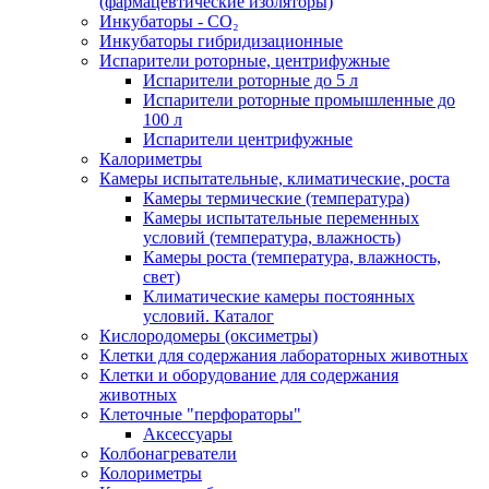
(фармацевтические изоляторы)
Инкубаторы - CO₂
Инкубаторы гибридизационные
Испарители роторные, центрифужные
Испарители роторные до 5 л
Испарители роторные промышленные до
100 л
Испарители центрифужные
Калориметры
Камеры испытательные, климатические, роста
Камеры термические (температура)
Камеры испытательные переменных
условий (температура, влажность)
Камеры роста (температура, влажность,
свет)
Климатические камеры постоянных
условий. Каталог
Кислородомеры (оксиметры)
Клетки для содержания лабораторных животных
Клетки и оборудование для содержания
животных
Клеточные "перфораторы"
Аксессуары
Колбонагреватели
Колориметры