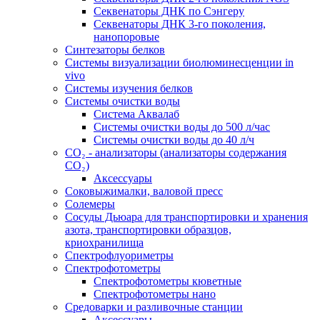
Секвенаторы ДНК по Сэнгеру
Секвенаторы ДНК 3-го поколения,
нанопоровые
Синтезаторы белков
Системы визуализации биолюминесценции in
vivo
Системы изучения белков
Системы очистки воды
Система Аквалаб
Системы очистки воды до 500 л/час
Системы очистки воды до 40 л/ч
СО₂ - анализаторы (анализаторы содержания
СО₂)
Аксессуары
Соковыжималки, валовой пресс
Солемеры
Сосуды Дьюара для транспортировки и хранения
азота, транспортировки образцов,
криохранилища
Спектрофлуориметры
Спектрофотометры
Спектрофотометры кюветные
Спектрофотометры нано
Средоварки и разливочные станции
Аксессуары