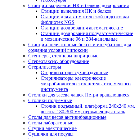
Станции выделения НК и белков, дозирования
Станции выделения НК и белков
Станции для автоматической подготовки
библиотек NGS
Станции дозирования автоматические
Станции дозирования полуавтоматические
и механические 96 и 384-канальные
Станции, перчаточные боксы и инкубаторы для
создания условий гипоксии
Степперы, степперы шприцевые
Стереотаксис, оборудование
Стерилизаторы
Стерилизаторы суховоздушные
Стерилизаторы электрические
микробиологических петель, игл, мелкого
инструмента
Столики для засева чашек Петри вращающиеся
Столики подъемные
Столик подъемный, платформа 240х240 мм,
высота 180-300 мм, нержавеющая сталь
Столы для весов антивибрационные
Столы лабораторные
Ступки электрические
Сушилки для посуды