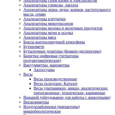
Анализаторы газов крови и электролитов
Анализаторы глюкозы, лактата
Анализаторы зерна, муки, кормов, растительного
масла, семян
Анализаторы клетчатки
Анализаторы микотоксинов
Анализаторы молока и молочных продуктов
Анализаторы мочи и осадка
Анализаторы мяса
Боксы контролируемой атмосферы
Бутирометр
Бутылочные дозаторы (флакон-диспенсеры)
Бюретки цифровые (титраторы
полуавтоматические)
Вакуумметры, манометры
Аксессуары
Весы
Весы производственные
Весы складские. Каталог
Весы ультрамикро, микро, аналитические,
прецизионные, технические, карманные
Виварий (обрудование для работы с животными)
Вискозиметры
Воздухозаборники (импакторы)
микробиологические