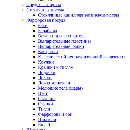
Средства защиты
Стеклянная посуда
Стеклянные капиллярные вискозиметры
Фарфоровая посуда
Баки
Барабаны
Вставки для эксикатора
Выпарительные пластины
Выпарительные чашки
Кастрюли
Классический неполяризующийся электрод
Кружки
Крышки к тиглям
Лодочки
Ложки
Ложки-шпатели
Мелющие тела (шары)
Пест
Стаканы
Ступки
Тигли
Фарфоровый бой
Шпатели
Ещё 9
Штативы