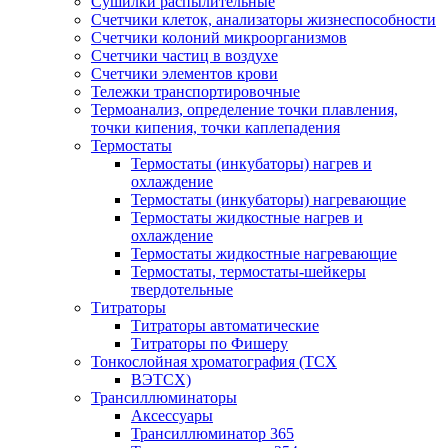
Сушилки распылительные
Счетчики клеток, анализаторы жизнеспособности
Счетчики колоний микроорганизмов
Счетчики частиц в воздухе
Счетчики элементов крови
Тележки транспортировочные
Термоанализ, определение точки плавления,
точки кипения, точки каплепадения
Термостаты
Термостаты (инкубаторы) нагрев и
охлаждение
Термостаты (инкубаторы) нагревающие
Термостаты жидкостные нагрев и
охлаждение
Термостаты жидкостные нагревающие
Термостаты, термостаты-шейкеры
твердотельные
Титраторы
Титраторы автоматические
Титраторы по Фишеру
Тонкослойная хроматография (ТСХ
ВЭТСХ)
Трансиллюминаторы
Аксессуары
Трансиллюминатор 365