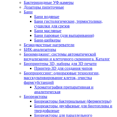
Бактерицидные УФ-камеры
Дозаторы пипеточные
Бани
Бани водяные
Бани гистологические, термостолики,
сушилки для срезов
Бани масляные
Бани паровые (для выпаривания)
Бани-шейкеры
Безжидкостные нагреватели
БИК-анализаторы
Биоимиджинг: системы автоматической
визуализации и клеточного скрининга. Каталог
Биопринтеры 3D, наборы для 3D печати
Принтер-3D для создания чипов
Биопроцессинг: одноразовые технологии,
масскультивирование клеток, очистка
фармсубстанций
Хроматография препаративная и
аналитическая
Биореакторы
Биореакторы бактериальные (ферментеры)
Биореакторы двухфазные для биотоплива и
твердофазные
Биореакторы для параллельного