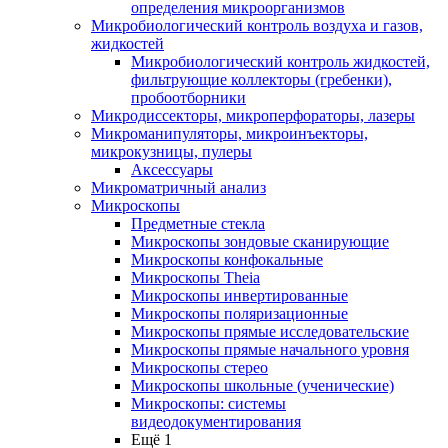
определения микроорганизмов
Микробиологический контроль воздуха и газов,
жидкостей
Микробиологический контроль жидкостей,
фильтрующие коллекторы (гребенки),
пробоотборники
Микродиссекторы, микроперфораторы, лазеры
Микроманипуляторы, микроинъекторы,
микрокузницы, пулеры
Аксессуары
Микроматричный анализ
Микроскопы
Предметные стекла
Микроскопы зондовые сканирующие
Микроскопы конфокальные
Микроскопы Theia
Микроскопы инвертированные
Микроскопы поляризационные
Микроскопы прямые исследовательские
Микроскопы прямые начального уровня
Микроскопы стерео
Микроскопы школьные (ученические)
Микроскопы: системы
видеодокументирования
Ещё 1