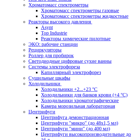
Хроматомасс спектрометры
Хроматомасс спектрометры газовые
Хроматомасс спектрометры жидкостные
Реакторы высокого давления
Asynt
Top Industrie
Реакторы химические пилотные
ЭКО: рабочие станции
Рециркуляторы
Роллер для пробирок
Светодиодные цифровые сухие ванны
Системы электрофореза
Капиллярный электрофорез
Сушильные шкафы
Холодильники
Холодильники +2...+23 °С
Холодильники для банков крови (+4 °С)
Холодильники хроматографические
Камера морозильная лабораторная
Центрифуги
Центрифуга демонстрационная
Центрифуги "микро" (до 48x1,5 мл)
Центрифуги "мини" (до 400 мл)
Центрифуги высокопроизводительные до
16 л