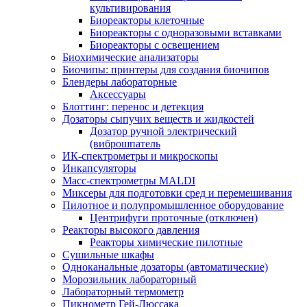
культивирования
Биореакторы клеточные
Биореакторы с одноразовыми вставками
Биореакторы с освещением
Биохимические анализаторы
Биочипы: принтеры для создания биочипов
Блендеры лабораторные
Аксессуары
Блоттинг: перенос и детекция
Дозаторы сыпучих веществ и жидкостей
Дозатор ручной электрический
(виброшпатель
ИК-спектрометры и микроскопы
Инкапсуляторы
Масс-спектрометры MALDI
Миксеры для подготовки сред и перемешивания
Пилотное и полупромышленное оборудование
Центрифуги проточные (отключен)
Реакторы высокого давления
Реакторы химические пилотные
Сушильные шкафы
Одноканальные дозаторы (автоматические)
Морозильник лабораторный
Лабораторный термометр
Пикнометр Гей-Люссака