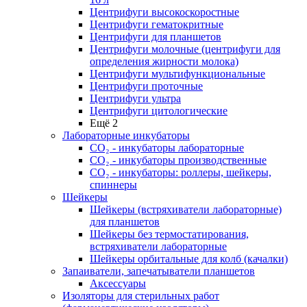
Центрифуги высокоскоростные
Центрифуги гематокритные
Центрифуги для планшетов
Центрифуги молочные (центрифуги для
определения жирности молока)
Центрифуги мультифункциональные
Центрифуги проточные
Центрифуги ультра
Центрифуги цитологические
Ещё 2
Лабораторные инкубаторы
СО₂ - инкубаторы лабораторные
СО₂ - инкубаторы производственные
СО₂ - инкубаторы: роллеры, шейкеры,
спиннеры
Шейкеры
Шейкеры (встряхиватели лабораторные)
для планшетов
Шейкеры без термостатирования,
встряхиватели лабораторные
Шейкеры орбитальные для колб (качалки)
Запаиватели, запечатыватели планшетов
Аксессуары
Изоляторы для стерильных работ