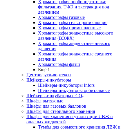
Хроматография пробоподготовка:
фильтрация, ТФЭ и экстракция под
давлением
Хроматографы газовые
Хроматографы гель-проникающие
Хроматографы промышленные
Хроматографы жидкостные высокого
давления (ВЭЖХ)
Хроматографы жидкостные низкого
давления
Хроматографы жидкостные среднего
давления
Хроматографы флэш
Ещё 1
Центрифуги-вортексы
Шейкеры-инкубаторы
Шейкеры-инкубаторы Infors
Шейкеры-инкубаторы орбитальные
Шейкеры-инкубаторы с CО₂
Шкафы вытяжные
Шкафы для газовых баллонов
Шкафы для стерильного хранения
Шкафы для хранения и утилизации ЛВЖ и
опасных жидкостей
Тумбы для совместного хранения ЛВЖ и