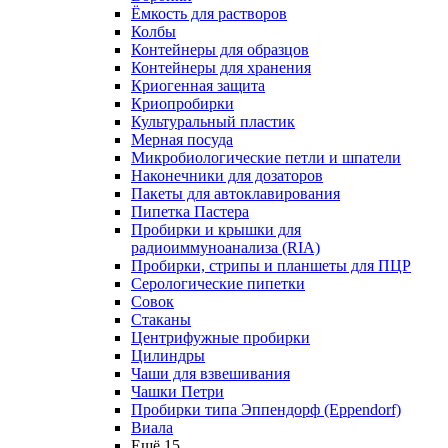
Ёмкость для растворов
Колбы
Контейнеры для образцов
Контейнеры для хранения
Криогенная защита
Криопробирки
Культуральный пластик
Мерная посуда
Микробиологические петли и шпатели
Наконечники для дозаторов
Пакеты для автоклавирования
Пипетка Пастера
Пробирки и крышки для
радиоиммуноанализа (RIA)
Пробирки, стрипы и планшеты для ПЦР
Серологические пипетки
Совок
Стаканы
Центрифужные пробирки
Цилиндры
Чаши для взвешивания
Чашки Петри
Пробирки типа Эппендорф (Eppendorf)
Виала
Ещё 15