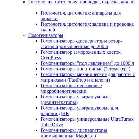
Гистология, цитология: проводка, окраска, анализ
Гистология, цитология: аппараты для
окраски
Гистология, цитология: заливка и проводка
тканей
Гомогенизаторы
Гомогенизаторы-диспергаторы ротор-
статор промышленные до 200 л
Гомогенизатор замороженных клеток
CryoPress
Гомогенизаторы "под давлением" до 1000 л
Гомогенизаторы лопаточные ("стомакер")
Гомогенизаторы механические для работы с
матриксами (FastPrep и аналоги)
Гомогенизаторы пестиковые
микробиологические
Гомогенизаторы ультразвуковые
(дезинтеграторы)
Гомогенизаторы ультразвуковые для
нарезки ДНК
Гомогенизаторы универсальные UltraTurrax
Tube Drive
Гомогенизаторы-диспергаторы
промышленные MagicLab