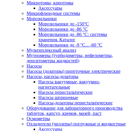
Микротомы, криотомы
Аксессуары
Микрофлюидные системы
Морозильники
Морозильники до -150°С
Морозильники до -86 °C
Морозильники до -86 °C: системы
хранения. Каталог
Морозильники до -9 °C... -60 °C
Мультиплексный анализ
Мутномеры (турбидиметры, нефелометры,
денситометры жидкостей)
Насосы
Насосы (дозаторы) пипеточные электрические
Насосы, насосы-дозаторы
Насосы вакуумные, вакуумно-
нагнетательные
Насосы перистальтические
Насосы шприцевые
Насосы-дозаторы перистальтические
Оборудование для лабораторного производства
таблеток, капсул, кремов, мазей, паст
Осмометры
Охладители (чиллеры) погружные и жидкостные
Аксессуары