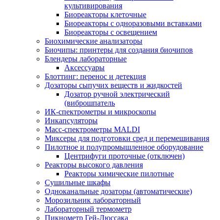
культивирования
Биореакторы клеточные
Биореакторы с одноразовыми вставками
Биореакторы с освещением
Биохимические анализаторы
Биочипы: принтеры для создания биочипов
Блендеры лабораторные
Аксессуары
Блоттинг: перенос и детекция
Дозаторы сыпучих веществ и жидкостей
Дозатор ручной электрический
(виброшпатель
ИК-спектрометры и микроскопы
Инкапсуляторы
Масс-спектрометры MALDI
Миксеры для подготовки сред и перемешивания
Пилотное и полупромышленное оборудование
Центрифуги проточные (отключен)
Реакторы высокого давления
Реакторы химические пилотные
Сушильные шкафы
Одноканальные дозаторы (автоматические)
Морозильник лабораторный
Лабораторный термометр
Пикнометр Гей-Люссака