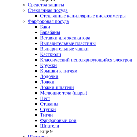
Средства защиты
Стеклянная посуда
Стеклянные капиллярные вискозиметры
Фарфоровая посуда
Баки
Барабаны
Вставки для эксикатора
Выпарительные пластины
Выпарительные чашки
Кастрюли
Классический неполяризующийся электрод
Кружки
Крышки к тиглям
Лодочки
Ложки
Ложки-шпатели
Мелющие тела (шары)
Пест
Стаканы
Ступки
Тигли
Фарфоровый бой
Шпатели
Ещё 9
Штативы