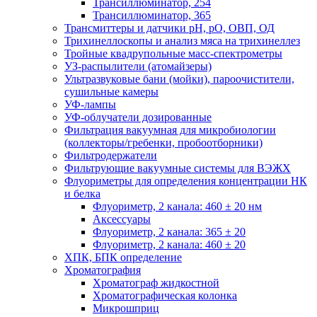
Трансиллюминатор, 254
Трансиллюминатор, 365
Трансмиттеры и датчики рН, рО, ОВП, ОД
Трихинеллоскопы и анализ мяса на трихинеллез
Тройные квадрупольные масс-спектрометры
УЗ-распылители (атомайзеры)
Ультразвуковые бани (мойки), пароочистители,
сушильные камеры
УФ-лампы
УФ-облучатели дозированные
Фильтрация вакуумная для микробиологии
(коллекторы/гребенки, пробоотборники)
Фильтродержатели
Фильтрующие вакуумные системы для ВЭЖХ
Флуориметры для определения концентрации НК
и белка
Флуориметр, 2 канала: 460 ± 20 нм
Аксессуары
Флуориметр, 2 канала: 365 ± 20
Флуориметр, 2 канала: 460 ± 20
ХПК, БПК определение
Хроматография
Хроматограф жидкостной
Хроматографическая колонка
Микрошприц