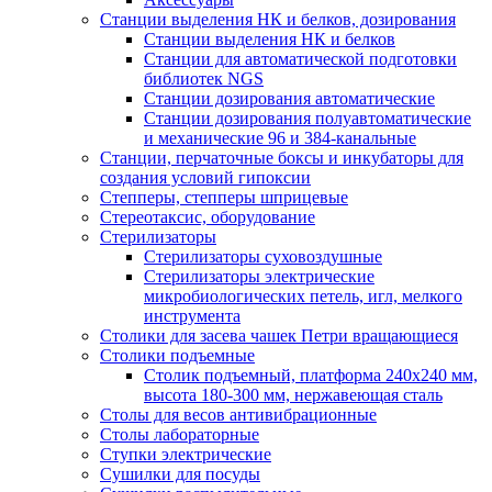
Станции выделения НК и белков, дозирования
Станции выделения НК и белков
Станции для автоматической подготовки
библиотек NGS
Станции дозирования автоматические
Станции дозирования полуавтоматические
и механические 96 и 384-канальные
Станции, перчаточные боксы и инкубаторы для
создания условий гипоксии
Степперы, степперы шприцевые
Стереотаксис, оборудование
Стерилизаторы
Стерилизаторы суховоздушные
Стерилизаторы электрические
микробиологических петель, игл, мелкого
инструмента
Столики для засева чашек Петри вращающиеся
Столики подъемные
Столик подъемный, платформа 240х240 мм,
высота 180-300 мм, нержавеющая сталь
Столы для весов антивибрационные
Столы лабораторные
Ступки электрические
Сушилки для посуды