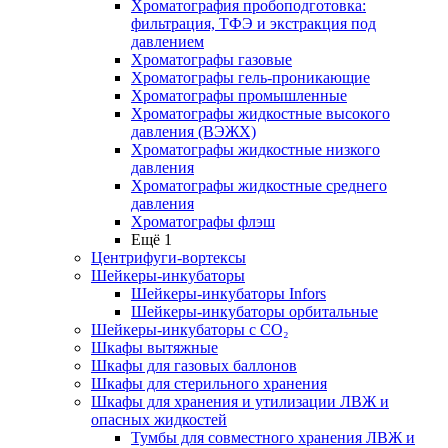
Хроматография пробоподготовка:
фильтрация, ТФЭ и экстракция под
давлением
Хроматографы газовые
Хроматографы гель-проникающие
Хроматографы промышленные
Хроматографы жидкостные высокого
давления (ВЭЖХ)
Хроматографы жидкостные низкого
давления
Хроматографы жидкостные среднего
давления
Хроматографы флэш
Ещё 1
Центрифуги-вортексы
Шейкеры-инкубаторы
Шейкеры-инкубаторы Infors
Шейкеры-инкубаторы орбитальные
Шейкеры-инкубаторы с CО₂
Шкафы вытяжные
Шкафы для газовых баллонов
Шкафы для стерильного хранения
Шкафы для хранения и утилизации ЛВЖ и
опасных жидкостей
Тумбы для совместного хранения ЛВЖ и