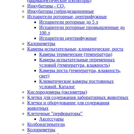
(фармацевтические изоляторы)
Инкубаторы - CO₂
Инкубаторы гибридизационные
Испарители роторные, центрифужные
Испарители роторные до 5 л
Испарители роторные промышленные до
100 л
Испарители центрифужные
Калориметры
Камеры испытательные, климатические, роста
Камеры термические (температура)
Камеры испытательные переменных
условий (температура, влажность)
Камеры роста (температура, влажность,
свет)
Климатические камеры постоянных
условий. Каталог
Кислородомеры (оксиметры)
Клетки для содержания лабораторных животных
Клетки и оборудование для содержания
животных
Клеточные "перфораторы"
Аксессуары
Колбонагреватели
Колориметры