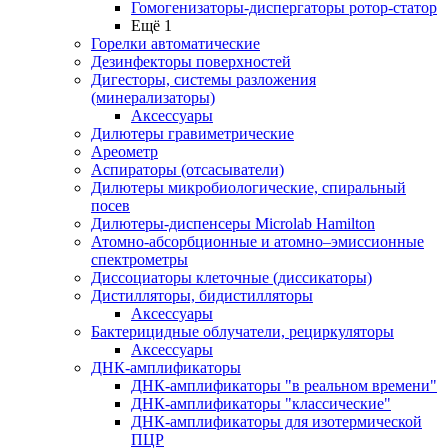
Гомогенизаторы-диспергаторы ротор-статор
Ещё 1
Горелки автоматические
Дезинфекторы поверхностей
Дигесторы, системы разложения
(минерализаторы)
Аксессуары
Дилютеры гравиметрические
Ареометр
Аспираторы (отсасыватели)
Дилютеры микробиологические, спиральный
посев
Дилютеры-диспенсеры Microlab Hamilton
Атомно-абсорбционные и атомно–эмиссионные
спектрометры
Диссоциаторы клеточные (диссикаторы)
Дистилляторы, бидистилляторы
Аксессуары
Бактерицидные облучатели, рециркуляторы
Аксессуары
ДНК-амплификаторы
ДНК-амплификаторы "в реальном времени"
ДНК-амплификаторы "классические"
ДНК-амплификаторы для изотермической
ПЦР