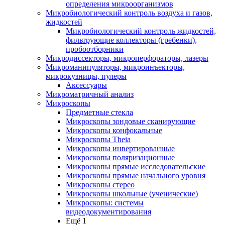
определения микроорганизмов
Микробиологический контроль воздуха и газов,
жидкостей
Микробиологический контроль жидкостей,
фильтрующие коллекторы (гребенки),
пробоотборники
Микродиссекторы, микроперфораторы, лазеры
Микроманипуляторы, микроинъекторы,
микрокузницы, пулеры
Аксессуары
Микроматричный анализ
Микроскопы
Предметные стекла
Микроскопы зондовые сканирующие
Микроскопы конфокальные
Микроскопы Theia
Микроскопы инвертированные
Микроскопы поляризационные
Микроскопы прямые исследовательские
Микроскопы прямые начального уровня
Микроскопы стерео
Микроскопы школьные (ученические)
Микроскопы: системы
видеодокументирования
Ещё 1