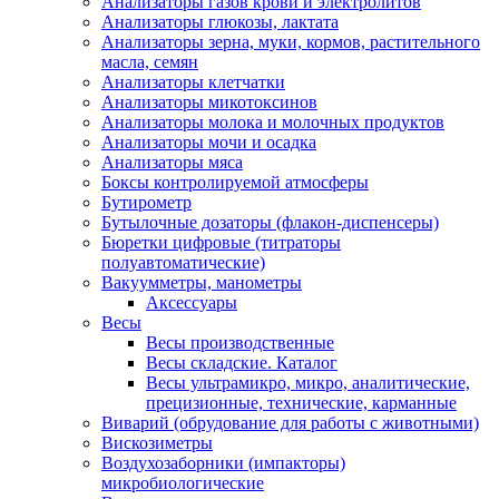
Анализаторы газов крови и электролитов
Анализаторы глюкозы, лактата
Анализаторы зерна, муки, кормов, растительного
масла, семян
Анализаторы клетчатки
Анализаторы микотоксинов
Анализаторы молока и молочных продуктов
Анализаторы мочи и осадка
Анализаторы мяса
Боксы контролируемой атмосферы
Бутирометр
Бутылочные дозаторы (флакон-диспенсеры)
Бюретки цифровые (титраторы
полуавтоматические)
Вакуумметры, манометры
Аксессуары
Весы
Весы производственные
Весы складские. Каталог
Весы ультрамикро, микро, аналитические,
прецизионные, технические, карманные
Виварий (обрудование для работы с животными)
Вискозиметры
Воздухозаборники (импакторы)
микробиологические