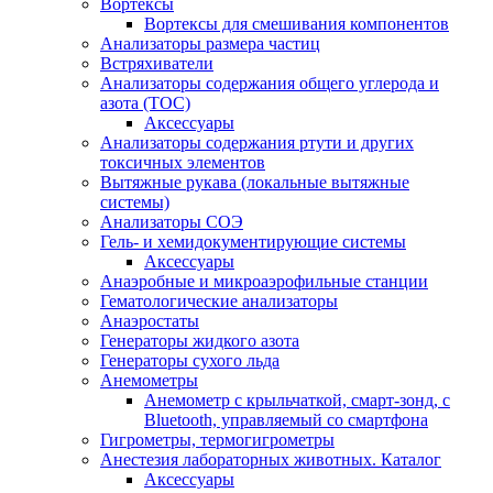
Вортексы
Вортексы для смешивания компонентов
Анализаторы размера частиц
Встряхиватели
Анализаторы содержания общего углерода и
азота (ТОС)
Аксессуары
Анализаторы содержания ртути и других
токсичных элементов
Вытяжные рукава (локальные вытяжные
системы)
Анализаторы СОЭ
Гель- и хемидокументирующие системы
Аксессуары
Анаэробные и микроаэрофильные станции
Гематологические анализаторы
Анаэростаты
Генераторы жидкого азота
Генераторы сухого льда
Анемометры
Анемометр с крыльчаткой, смарт-зонд, с
Bluetooth, управляемый со смартфона
Гигрометры, термогигрометры
Анестезия лабораторных животных. Каталог
Аксессуары