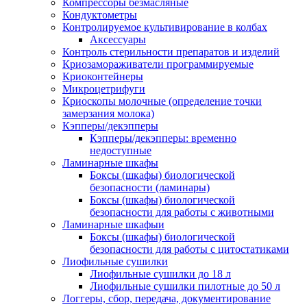
Компрессоры безмасляные
Кондуктометры
Контролируемое культивирование в колбах
Аксессуары
Контроль стерильности препаратов и изделий
Криозамораживатели программируемые
Криоконтейнеры
Микроцетрифуги
Криоскопы молочные (определение точки
замерзания молока)
Кэпперы/декэпперы
Кэпперы/декэпперы: временно
недоступные
Ламинарные шкафы
Боксы (шкафы) биологической
безопасности (ламинары)
Боксы (шкафы) биологической
безопасности для работы с животными
Ламинарные шкафыи
Боксы (шкафы) биологической
безопасности для работы с цитостатиками
Лиофильные сушилки
Лиофильные сушилки до 18 л
Лиофильные сушилки пилотные до 50 л
Логгеры, сбор, передача, документирование