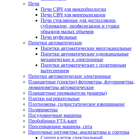
Печи
Печи СВЧ для микробиологии
Печи СВЧ для минерализации
Печи стеклянные для дистилляции,
сублимации, лиофилизации и сушки
образцов малых объемов
Печи муфельные
Пипетки автоматические
Пипетки автоматические многоканальные
Пипетки автоматические одноканальные
механические и электронные
Пипетки автоматические с позитивным
вытеснением
Пипетки автоматические электронные
Планшетные (спектро) фотометры, флуориметры,
люминометры автоматические
Планшетные промыватели (вошеры)
Плитки нагревательные
Плотномеры, гидростатическое взвешивание
Поляриметры
Посудомоечные машины
Пробойники FTA-карт
Просеивающие машины, сита
Проточные цитометры: анализаторы и сортеры
Сортер клеток спектральный