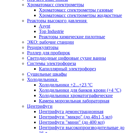
Хроматомасс спектрометры
Хроматомасс спектрометры газовые
Хроматомасс спектрометры жидкостные
Реакторы высокого давления
Asynt
Top Industrie
Реакторы химические пилотные
ЭКО: рабочие станции
Рециркуляторы
Роллер для пробирок
Светодиодные цифровые сухие ванны
Системы электрофореза
Капиллярный электрофорез
Сушильные шкафы
Холодильники
Холодильники +2...+23 °С
Холодильники для банков крови (+4 °С)
Холодильники хроматографические
Камера морозильная лабораторная
Центрифуги
Центрифуга демонстрационная
Центрифуги "микро" (до 48x1,5 мл)
Центрифуги "мини" (до 400 мл)
Центрифуги высокопроизводительные до
16 л