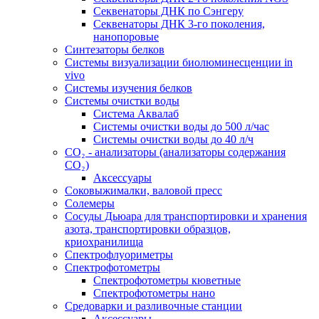
Секвенаторы ДНК по Сэнгеру
Секвенаторы ДНК 3-го поколения,
нанопоровые
Синтезаторы белков
Системы визуализации биолюминесценции in
vivo
Системы изучения белков
Системы очистки воды
Система Аквалаб
Системы очистки воды до 500 л/час
Системы очистки воды до 40 л/ч
СО₂ - анализаторы (анализаторы содержания
СО₂)
Аксессуары
Соковыжималки, валовой пресс
Солемеры
Сосуды Дьюара для транспортировки и хранения
азота, транспортировки образцов,
криохранилища
Спектрофлуориметры
Спектрофотометры
Спектрофотометры кюветные
Спектрофотометры нано
Средоварки и разливочные станции
Аксессуары