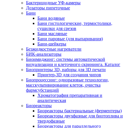
Бактерицидные УФ-камеры
Дозаторы пипеточные
Бани
Бани водяные
Бани гистологические, термостолики,
сушилки для срезов
Бани масляные
Бани паровые (для выпаривания)
Бани-шейкеры
Безжидкостные нагреватели
БИК-анализаторы
Биоимиджинг: системы автоматической
визуализации и клеточного скрининга. Каталог
Биопринтеры 3D, наборы для 3D печати
Принтер-3D для создания чипов
Биопроцессинг: одноразовые технологии,
масскультивирование клеток, очистка
фармсубстанций
Хроматография препаративная и
аналитическая
Биореакторы
Биореакторы бактериальные (ферментеры)
Биореакторы двухфазные для биотоплива и
твердофазные
Биореакторы для параллельного