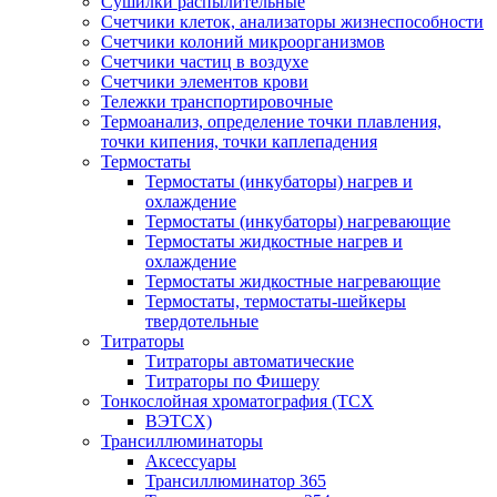
Сушилки распылительные
Счетчики клеток, анализаторы жизнеспособности
Счетчики колоний микроорганизмов
Счетчики частиц в воздухе
Счетчики элементов крови
Тележки транспортировочные
Термоанализ, определение точки плавления,
точки кипения, точки каплепадения
Термостаты
Термостаты (инкубаторы) нагрев и
охлаждение
Термостаты (инкубаторы) нагревающие
Термостаты жидкостные нагрев и
охлаждение
Термостаты жидкостные нагревающие
Термостаты, термостаты-шейкеры
твердотельные
Титраторы
Титраторы автоматические
Титраторы по Фишеру
Тонкослойная хроматография (ТСХ
ВЭТСХ)
Трансиллюминаторы
Аксессуары
Трансиллюминатор 365