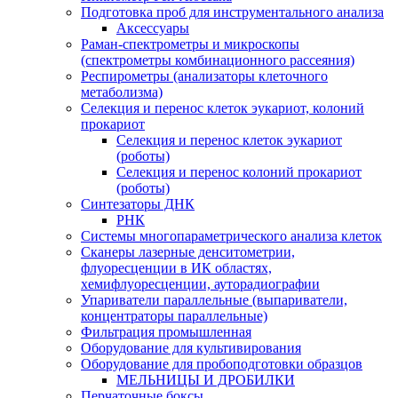
Подготовка проб для инструментального анализа
Аксессуары
Раман-спектрометры и микроскопы
(спектрометры комбинационного рассеяния)
Респирометры (анализаторы клеточного
метаболизма)
Селекция и перенос клеток эукариот, колоний
прокариот
Селекция и перенос клеток эукариот
(роботы)
Селекция и перенос колоний прокариот
(роботы)
Синтезаторы ДНК
РНК
Системы многопараметрического анализа клеток
Сканеры лазерные денситометрии,
флуоресценции в ИК областях,
хемифлуоресценции, ауторадиографии
Упариватели параллельные (выпариватели,
концентраторы параллельные)
Фильтрация промышленная
Оборудование для культивирования
Оборудование для пробоподготовки образцов
МЕЛЬНИЦЫ И ДРОБИЛКИ
Перчаточные боксы