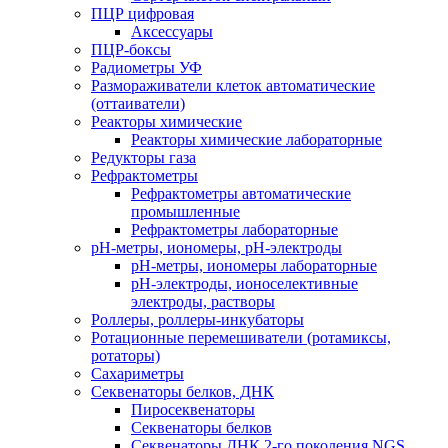
ПЦР цифровая
Аксессуары
ПЦР-боксы
Радиометры УФ
Размораживатели клеток автоматические
(оттаиватели)
Реакторы химические
Реакторы химические лабораторные
Редукторы газа
Рефрактометры
Рефрактометры автоматические
промышленные
Рефрактометры лабораторные
рН-метры, иономеры, рН-электроды
рН-метры, иономеры лабораторные
рН-электроды, ионоселективные
электроды, растворы
Роллеры, роллеры-инкубаторы
Ротационные перемешиватели (ротамиксы,
ротаторы)
Сахариметры
Секвенаторы белков, ДНК
Пиросеквенаторы
Секвенаторы белков
Секвенаторы ДНК 2-го поколения NGS