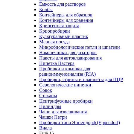
Ёмкость для растворов
Колбы
Контейнеры для образцов
Контейнеры для хранения
Криогенная защита
Криопробирки
Культуральный пластик
Мерная посуда
Микробиологические петли и шпатели
Наконечники для дозаторов
Пакеты для автоклавирования
Пипетка Пастера
Пробирки и крышки для
радиоиммуноанализа (RIA)
Пробирки, стрипы и планшеты для ПЦР
Серологические пипетки
Совок
Стаканы
Центрифужные пробирки
Цилиндры
Чаши для взвешивания
Чашки Петри
Пробирки типа Эппендорф (Eppendorf)
Виала
Ещё 15