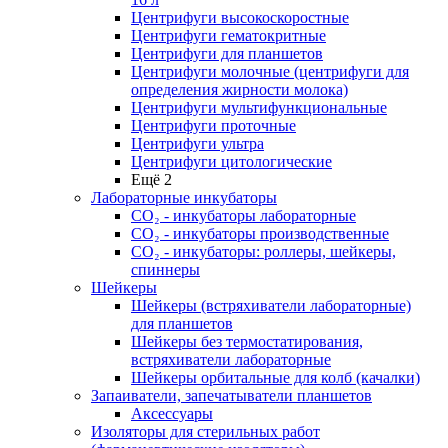
Центрифуги высокоскоростные
Центрифуги гематокритные
Центрифуги для планшетов
Центрифуги молочные (центрифуги для
определения жирности молока)
Центрифуги мультифункциональные
Центрифуги проточные
Центрифуги ультра
Центрифуги цитологические
Ещё 2
Лабораторные инкубаторы
СО₂ - инкубаторы лабораторные
СО₂ - инкубаторы производственные
СО₂ - инкубаторы: роллеры, шейкеры,
спиннеры
Шейкеры
Шейкеры (встряхиватели лабораторные)
для планшетов
Шейкеры без термостатирования,
встряхиватели лабораторные
Шейкеры орбитальные для колб (качалки)
Запаиватели, запечатыватели планшетов
Аксессуары
Изоляторы для стерильных работ