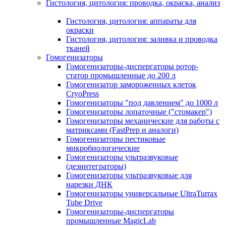
Гистология, цитология: проводка, окраска, анализ
Гистология, цитология: аппараты для
окраски
Гистология, цитология: заливка и проводка
тканей
Гомогенизаторы
Гомогенизаторы-диспергаторы ротор-
статор промышленные до 200 л
Гомогенизатор замороженных клеток
CryoPress
Гомогенизаторы "под давлением" до 1000 л
Гомогенизаторы лопаточные ("стомакер")
Гомогенизаторы механические для работы с
матриксами (FastPrep и аналоги)
Гомогенизаторы пестиковые
микробиологические
Гомогенизаторы ультразвуковые
(дезинтеграторы)
Гомогенизаторы ультразвуковые для
нарезки ДНК
Гомогенизаторы универсальные UltraTurrax
Tube Drive
Гомогенизаторы-диспергаторы
промышленные MagicLab