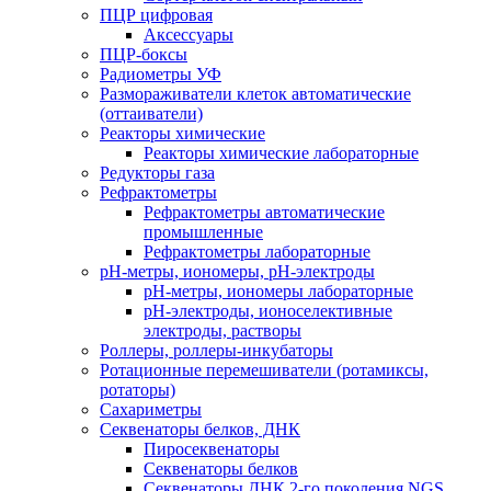
ПЦР цифровая
Аксессуары
ПЦР-боксы
Радиометры УФ
Размораживатели клеток автоматические
(оттаиватели)
Реакторы химические
Реакторы химические лабораторные
Редукторы газа
Рефрактометры
Рефрактометры автоматические
промышленные
Рефрактометры лабораторные
рН-метры, иономеры, рН-электроды
рН-метры, иономеры лабораторные
рН-электроды, ионоселективные
электроды, растворы
Роллеры, роллеры-инкубаторы
Ротационные перемешиватели (ротамиксы,
ротаторы)
Сахариметры
Секвенаторы белков, ДНК
Пиросеквенаторы
Секвенаторы белков
Секвенаторы ДНК 2-го поколения NGS