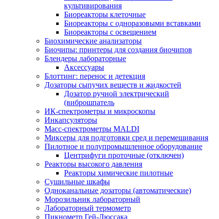
культивирования
Биореакторы клеточные
Биореакторы с одноразовыми вставками
Биореакторы с освещением
Биохимические анализаторы
Биочипы: принтеры для создания биочипов
Блендеры лабораторные
Аксессуары
Блоттинг: перенос и детекция
Дозаторы сыпучих веществ и жидкостей
Дозатор ручной электрический
(виброшпатель
ИК-спектрометры и микроскопы
Инкапсуляторы
Масс-спектрометры MALDI
Миксеры для подготовки сред и перемешивания
Пилотное и полупромышленное оборудование
Центрифуги проточные (отключен)
Реакторы высокого давления
Реакторы химические пилотные
Сушильные шкафы
Одноканальные дозаторы (автоматические)
Морозильник лабораторный
Лабораторный термометр
Пикнометр Гей-Люссака