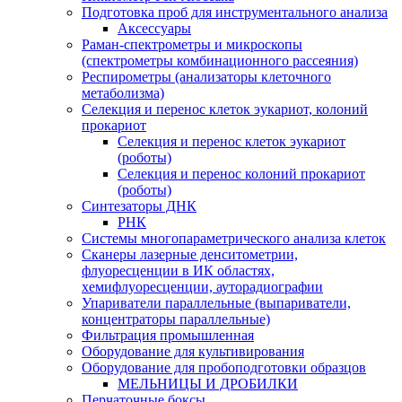
Подготовка проб для инструментального анализа
Аксессуары
Раман-спектрометры и микроскопы
(спектрометры комбинационного рассеяния)
Респирометры (анализаторы клеточного
метаболизма)
Селекция и перенос клеток эукариот, колоний
прокариот
Селекция и перенос клеток эукариот
(роботы)
Селекция и перенос колоний прокариот
(роботы)
Синтезаторы ДНК
РНК
Системы многопараметрического анализа клеток
Сканеры лазерные денситометрии,
флуоресценции в ИК областях,
хемифлуоресценции, ауторадиографии
Упариватели параллельные (выпариватели,
концентраторы параллельные)
Фильтрация промышленная
Оборудование для культивирования
Оборудование для пробоподготовки образцов
МЕЛЬНИЦЫ И ДРОБИЛКИ
Перчаточные боксы