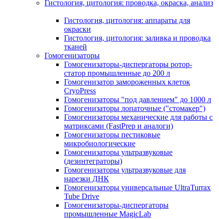
Гистология, цитология: проводка, окраска, анализ
Гистология, цитология: аппараты для
окраски
Гистология, цитология: заливка и проводка
тканей
Гомогенизаторы
Гомогенизаторы-диспергаторы ротор-
статор промышленные до 200 л
Гомогенизатор замороженных клеток
CryoPress
Гомогенизаторы "под давлением" до 1000 л
Гомогенизаторы лопаточные ("стомакер")
Гомогенизаторы механические для работы с
матриксами (FastPrep и аналоги)
Гомогенизаторы пестиковые
микробиологические
Гомогенизаторы ультразвуковые
(дезинтеграторы)
Гомогенизаторы ультразвуковые для
нарезки ДНК
Гомогенизаторы универсальные UltraTurrax
Tube Drive
Гомогенизаторы-диспергаторы
промышленные MagicLab