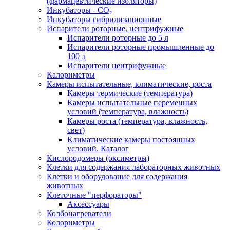
(фармацевтические изоляторы)
Инкубаторы - CO₂
Инкубаторы гибридизационные
Испарители роторные, центрифужные
Испарители роторные до 5 л
Испарители роторные промышленные до
100 л
Испарители центрифужные
Калориметры
Камеры испытательные, климатические, роста
Камеры термические (температура)
Камеры испытательные переменных
условий (температура, влажность)
Камеры роста (температура, влажность,
свет)
Климатические камеры постоянных
условий. Каталог
Кислородомеры (оксиметры)
Клетки для содержания лабораторных животных
Клетки и оборудование для содержания
животных
Клеточные "перфораторы"
Аксессуары
Колбонагреватели
Колориметры