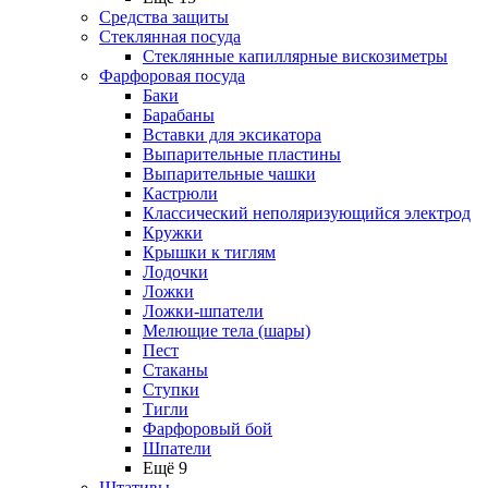
Средства защиты
Стеклянная посуда
Стеклянные капиллярные вискозиметры
Фарфоровая посуда
Баки
Барабаны
Вставки для эксикатора
Выпарительные пластины
Выпарительные чашки
Кастрюли
Классический неполяризующийся электрод
Кружки
Крышки к тиглям
Лодочки
Ложки
Ложки-шпатели
Мелющие тела (шары)
Пест
Стаканы
Ступки
Тигли
Фарфоровый бой
Шпатели
Ещё 9
Штативы