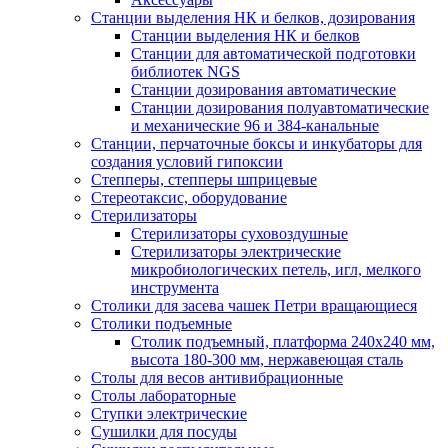
Станции выделения НК и белков, дозирования
Станции выделения НК и белков
Станции для автоматической подготовки
библиотек NGS
Станции дозирования автоматические
Станции дозирования полуавтоматические
и механические 96 и 384-канальные
Станции, перчаточные боксы и инкубаторы для
создания условий гипоксии
Степперы, степперы шприцевые
Стереотаксис, оборудование
Стерилизаторы
Стерилизаторы суховоздушные
Стерилизаторы электрические
микробиологических петель, игл, мелкого
инструмента
Столики для засева чашек Петри вращающиеся
Столики подъемные
Столик подъемный, платформа 240х240 мм,
высота 180-300 мм, нержавеющая сталь
Столы для весов антивибрационные
Столы лабораторные
Ступки электрические
Сушилки для посуды