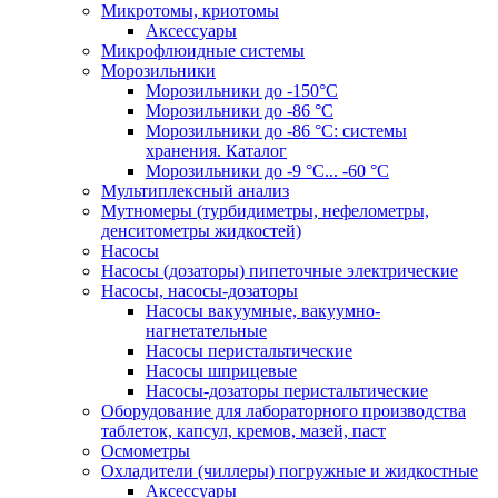
Микротомы, криотомы
Аксессуары
Микрофлюидные системы
Морозильники
Морозильники до -150°С
Морозильники до -86 °C
Морозильники до -86 °C: системы
хранения. Каталог
Морозильники до -9 °C... -60 °C
Мультиплексный анализ
Мутномеры (турбидиметры, нефелометры,
денситометры жидкостей)
Насосы
Насосы (дозаторы) пипеточные электрические
Насосы, насосы-дозаторы
Насосы вакуумные, вакуумно-
нагнетательные
Насосы перистальтические
Насосы шприцевые
Насосы-дозаторы перистальтические
Оборудование для лабораторного производства
таблеток, капсул, кремов, мазей, паст
Осмометры
Охладители (чиллеры) погружные и жидкостные
Аксессуары