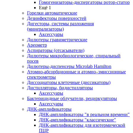
Гомогенизаторы-диспергаторы ротор-статор
Ещё 1
Горелки автоматические
Дезинфекторы поверхностей
Дигесторы, системы разложения
(минерализаторы)
Аксессуары
Дилютеры гравиметрические
Ареометр
Аспираторы (отсасыватели)
Дилютеры микробиологические, спиральный
посев
Дилютеры-диспенсеры Microlab Hamilton
Атомно-абсорбционные и атомно–эмиссионные
спектрометры
Диссоциаторы клеточные (диссикаторы)
Дистилляторы, бидистилляторы
Аксессуары
Бактерицидные облучатели, рециркуляторы
Аксессуары
ДНК-амплификаторы
ДНК-амплификаторы "в реальном времени"
ДНК-амплификаторы "классические"
ДНК-амплификаторы для изотермической
ПЦР