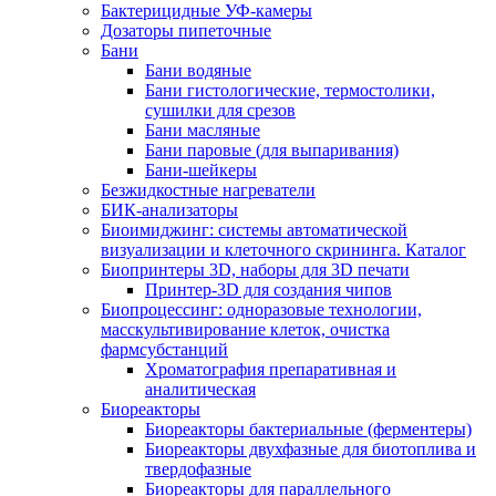
Бактерицидные УФ-камеры
Дозаторы пипеточные
Бани
Бани водяные
Бани гистологические, термостолики,
сушилки для срезов
Бани масляные
Бани паровые (для выпаривания)
Бани-шейкеры
Безжидкостные нагреватели
БИК-анализаторы
Биоимиджинг: системы автоматической
визуализации и клеточного скрининга. Каталог
Биопринтеры 3D, наборы для 3D печати
Принтер-3D для создания чипов
Биопроцессинг: одноразовые технологии,
масскультивирование клеток, очистка
фармсубстанций
Хроматография препаративная и
аналитическая
Биореакторы
Биореакторы бактериальные (ферментеры)
Биореакторы двухфазные для биотоплива и
твердофазные
Биореакторы для параллельного