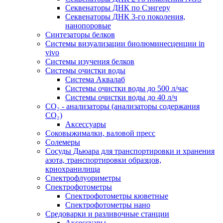
Секвенаторы ДНК по Сэнгеру
Секвенаторы ДНК 3-го поколения,
нанопоровые
Синтезаторы белков
Системы визуализации биолюминесценции in
vivo
Системы изучения белков
Системы очистки воды
Система Аквалаб
Системы очистки воды до 500 л/час
Системы очистки воды до 40 л/ч
СО₂ - анализаторы (анализаторы содержания
СО₂)
Аксессуары
Соковыжималки, валовой пресс
Солемеры
Сосуды Дьюара для транспортировки и хранения
азота, транспортировки образцов,
криохранилища
Спектрофлуориметры
Спектрофотометры
Спектрофотометры кюветные
Спектрофотометры нано
Средоварки и разливочные станции
Аксессуары