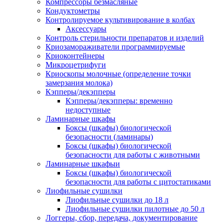
Компрессоры безмасляные
Кондуктометры
Контролируемое культивирование в колбах
Аксессуары
Контроль стерильности препаратов и изделий
Криозамораживатели программируемые
Криоконтейнеры
Микроцетрифуги
Криоскопы молочные (определение точки
замерзания молока)
Кэпперы/декэпперы
Кэпперы/декэпперы: временно
недоступные
Ламинарные шкафы
Боксы (шкафы) биологической
безопасности (ламинары)
Боксы (шкафы) биологической
безопасности для работы с животными
Ламинарные шкафыи
Боксы (шкафы) биологической
безопасности для работы с цитостатиками
Лиофильные сушилки
Лиофильные сушилки до 18 л
Лиофильные сушилки пилотные до 50 л
Логгеры, сбор, передача, документирование