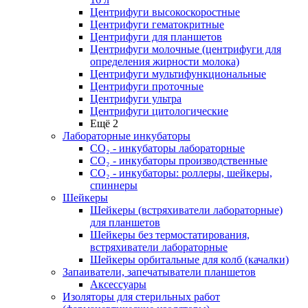
Центрифуги высокоскоростные
Центрифуги гематокритные
Центрифуги для планшетов
Центрифуги молочные (центрифуги для
определения жирности молока)
Центрифуги мультифункциональные
Центрифуги проточные
Центрифуги ультра
Центрифуги цитологические
Ещё 2
Лабораторные инкубаторы
СО₂ - инкубаторы лабораторные
СО₂ - инкубаторы производственные
СО₂ - инкубаторы: роллеры, шейкеры,
спиннеры
Шейкеры
Шейкеры (встряхиватели лабораторные)
для планшетов
Шейкеры без термостатирования,
встряхиватели лабораторные
Шейкеры орбитальные для колб (качалки)
Запаиватели, запечатыватели планшетов
Аксессуары
Изоляторы для стерильных работ