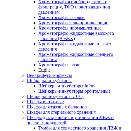
Хроматография пробоподготовка:
фильтрация, ТФЭ и экстракция под
давлением
Хроматографы газовые
Хроматографы гель-проникающие
Хроматографы промышленные
Хроматографы жидкостные высокого
давления (ВЭЖХ)
Хроматографы жидкостные низкого
давления
Хроматографы жидкостные среднего
давления
Хроматографы флэш
Ещё 1
Центрифуги-вортексы
Шейкеры-инкубаторы
Шейкеры-инкубаторы Infors
Шейкеры-инкубаторы орбитальные
Шейкеры-инкубаторы с CО₂
Шкафы вытяжные
Шкафы для газовых баллонов
Шкафы для стерильного хранения
Шкафы для хранения и утилизации ЛВЖ и
опасных жидкостей
Тумбы для совместного хранения ЛВЖ и