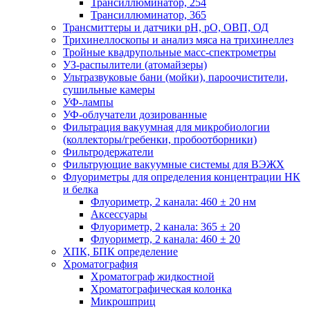
Трансиллюминатор, 254
Трансиллюминатор, 365
Трансмиттеры и датчики рН, рО, ОВП, ОД
Трихинеллоскопы и анализ мяса на трихинеллез
Тройные квадрупольные масс-спектрометры
УЗ-распылители (атомайзеры)
Ультразвуковые бани (мойки), пароочистители,
сушильные камеры
УФ-лампы
УФ-облучатели дозированные
Фильтрация вакуумная для микробиологии
(коллекторы/гребенки, пробоотборники)
Фильтродержатели
Фильтрующие вакуумные системы для ВЭЖХ
Флуориметры для определения концентрации НК
и белка
Флуориметр, 2 канала: 460 ± 20 нм
Аксессуары
Флуориметр, 2 канала: 365 ± 20
Флуориметр, 2 канала: 460 ± 20
ХПК, БПК определение
Хроматография
Хроматограф жидкостной
Хроматографическая колонка
Микрошприц