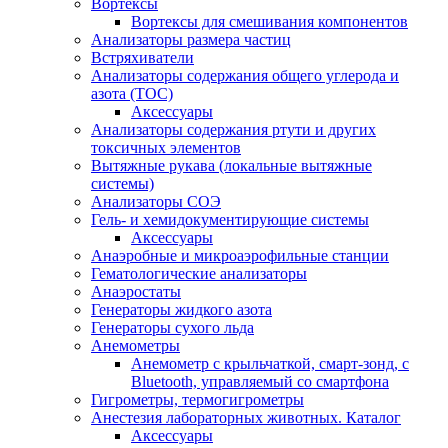
Вортексы
Вортексы для смешивания компонентов
Анализаторы размера частиц
Встряхиватели
Анализаторы содержания общего углерода и
азота (ТОС)
Аксессуары
Анализаторы содержания ртути и других
токсичных элементов
Вытяжные рукава (локальные вытяжные
системы)
Анализаторы СОЭ
Гель- и хемидокументирующие системы
Аксессуары
Анаэробные и микроаэрофильные станции
Гематологические анализаторы
Анаэростаты
Генераторы жидкого азота
Генераторы сухого льда
Анемометры
Анемометр с крыльчаткой, смарт-зонд, с
Bluetooth, управляемый со смартфона
Гигрометры, термогигрометры
Анестезия лабораторных животных. Каталог
Аксессуары