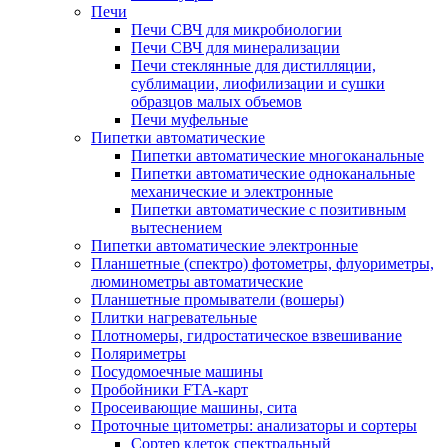
Печи
Печи СВЧ для микробиологии
Печи СВЧ для минерализации
Печи стеклянные для дистилляции,
сублимации, лиофилизации и сушки
образцов малых объемов
Печи муфельные
Пипетки автоматические
Пипетки автоматические многоканальные
Пипетки автоматические одноканальные
механические и электронные
Пипетки автоматические с позитивным
вытеснением
Пипетки автоматические электронные
Планшетные (спектро) фотометры, флуориметры,
люминометры автоматические
Планшетные промыватели (вошеры)
Плитки нагревательные
Плотномеры, гидростатическое взвешивание
Поляриметры
Посудомоечные машины
Пробойники FTA-карт
Просеивающие машины, сита
Проточные цитометры: анализаторы и сортеры
Сортер клеток спектральный