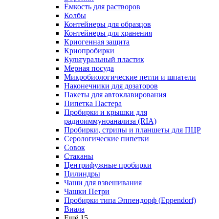
Ёмкость для растворов
Колбы
Контейнеры для образцов
Контейнеры для хранения
Криогенная защита
Криопробирки
Культуральный пластик
Мерная посуда
Микробиологические петли и шпатели
Наконечники для дозаторов
Пакеты для автоклавирования
Пипетка Пастера
Пробирки и крышки для
радиоиммуноанализа (RIA)
Пробирки, стрипы и планшеты для ПЦР
Серологические пипетки
Совок
Стаканы
Центрифужные пробирки
Цилиндры
Чаши для взвешивания
Чашки Петри
Пробирки типа Эппендорф (Eppendorf)
Виала
Ещё 15