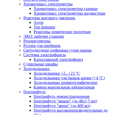
Хроматомасс спектрометры
Хроматомасс спектрометры газовые
Хроматомасс спектрометры жидкостные
Реакторы высокого давления
Asynt
Top Industrie
Реакторы химические пилотные
ЭКО: рабочие станции
Рециркуляторы
Роллер для пробирок
Светодиодные цифровые сухие ванны
Системы электрофореза
Капиллярный электрофорез
Сушильные шкафы
Холодильники
Холодильники +2...+23 °С
Холодильники для банков крови (+4 °С)
Холодильники хроматографические
Камера морозильная лабораторная
Центрифуги
Центрифуга демонстрационная
Центрифуги "микро" (до 48x1,5 мл)
Центрифуги "мини" (до 400 мл)
Центрифуги высокопроизводительные до
16 л