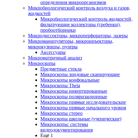
определения микроорганизмов
Микробиологический контроль воздуха и газов,
жидкостей
Микробиологический контроль жидкостей,
фильтрующие коллекторы (гребенки),
пробоотборники
Микродиссекторы, микроперфораторы, лазеры
Микроманипуляторы, микроинъекторы,
микрокузницы, пулеры
Аксессуары
Микроматричный анализ
Микроскопы
Предметные стекла
Микроскопы зондовые сканирующие
Микроскопы конфокальные
Микроскопы Theia
Микроскопы инвертированные
Микроскопы поляризационные
Микроскопы прямые исследовательские
Микроскопы прямые начального уровня
Микроскопы стерео
Микроскопы школьные (ученические)
Микроскопы: системы
видеодокументирования
Ещё 1