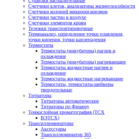
Сушилки распылительные
Счетчики клеток, анализаторы жизнеспособности
Счетчики колоний микроорганизмов
Счетчики частиц в воздухе
Счетчики элементов крови
Тележки транспортировочные
Термоанализ, определение точки плавления,
точки кипения, точки каплепадения
Термостаты
Термостаты (инкубаторы) нагрев и
охлаждение
Термостаты (инкубаторы) нагревающие
Термостаты жидкостные нагрев и
охлаждение
Термостаты жидкостные нагревающие
Термостаты, термостаты-шейкеры
твердотельные
Титраторы
Титраторы автоматические
Титраторы по Фишеру
Тонкослойная хроматография (ТСХ
ВЭТСХ)
Трансиллюминаторы
Аксессуары
Трансиллюминатор 365