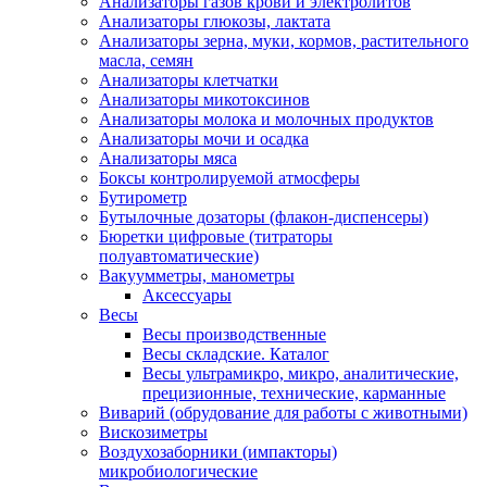
Анализаторы газов крови и электролитов
Анализаторы глюкозы, лактата
Анализаторы зерна, муки, кормов, растительного
масла, семян
Анализаторы клетчатки
Анализаторы микотоксинов
Анализаторы молока и молочных продуктов
Анализаторы мочи и осадка
Анализаторы мяса
Боксы контролируемой атмосферы
Бутирометр
Бутылочные дозаторы (флакон-диспенсеры)
Бюретки цифровые (титраторы
полуавтоматические)
Вакуумметры, манометры
Аксессуары
Весы
Весы производственные
Весы складские. Каталог
Весы ультрамикро, микро, аналитические,
прецизионные, технические, карманные
Виварий (обрудование для работы с животными)
Вискозиметры
Воздухозаборники (импакторы)
микробиологические