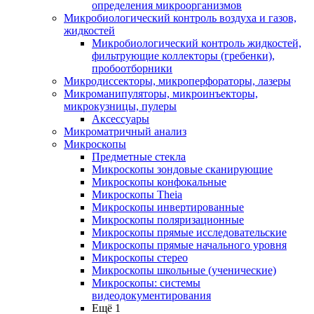
определения микроорганизмов
Микробиологический контроль воздуха и газов,
жидкостей
Микробиологический контроль жидкостей,
фильтрующие коллекторы (гребенки),
пробоотборники
Микродиссекторы, микроперфораторы, лазеры
Микроманипуляторы, микроинъекторы,
микрокузницы, пулеры
Аксессуары
Микроматричный анализ
Микроскопы
Предметные стекла
Микроскопы зондовые сканирующие
Микроскопы конфокальные
Микроскопы Theia
Микроскопы инвертированные
Микроскопы поляризационные
Микроскопы прямые исследовательские
Микроскопы прямые начального уровня
Микроскопы стерео
Микроскопы школьные (ученические)
Микроскопы: системы
видеодокументирования
Ещё 1