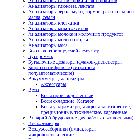
Анализаторы газов крови и электролитов
Анализаторы глюкозы, лактата
Анализаторы зерна, муки, кормов, растительного
масла, семян
Анализаторы клетчатки
Анализаторы микотоксинов
Анализаторы молока и молочных продуктов
Анализаторы мочи и осадка
Анализаторы мяса
Боксы контролируемой атмосферы
Бутирометр
Бутылочные дозаторы (флакон-диспенсеры)
Бюретки цифровые (титраторы
полуавтоматические)
Вакуумметры, манометры
Аксессуары
Весы
Весы производственные
Весы складские. Каталог
Весы ультрамикро, микро, аналитические,
прецизионные, технические, карманные
Виварий (обрудование для работы с животными)
Вискозиметры
Воздухозаборники (импакторы)
микробиологические