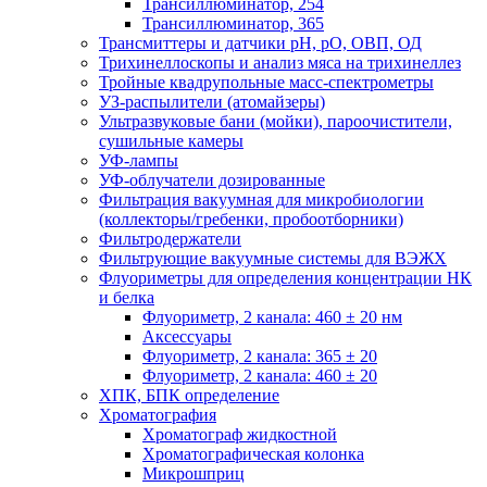
Трансиллюминатор, 254
Трансиллюминатор, 365
Трансмиттеры и датчики рН, рО, ОВП, ОД
Трихинеллоскопы и анализ мяса на трихинеллез
Тройные квадрупольные масс-спектрометры
УЗ-распылители (атомайзеры)
Ультразвуковые бани (мойки), пароочистители,
сушильные камеры
УФ-лампы
УФ-облучатели дозированные
Фильтрация вакуумная для микробиологии
(коллекторы/гребенки, пробоотборники)
Фильтродержатели
Фильтрующие вакуумные системы для ВЭЖХ
Флуориметры для определения концентрации НК
и белка
Флуориметр, 2 канала: 460 ± 20 нм
Аксессуары
Флуориметр, 2 канала: 365 ± 20
Флуориметр, 2 канала: 460 ± 20
ХПК, БПК определение
Хроматография
Хроматограф жидкостной
Хроматографическая колонка
Микрошприц