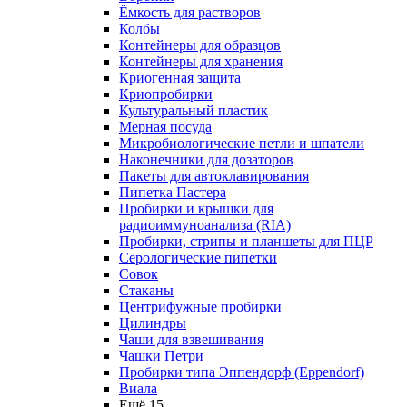
Ёмкость для растворов
Колбы
Контейнеры для образцов
Контейнеры для хранения
Криогенная защита
Криопробирки
Культуральный пластик
Мерная посуда
Микробиологические петли и шпатели
Наконечники для дозаторов
Пакеты для автоклавирования
Пипетка Пастера
Пробирки и крышки для
радиоиммуноанализа (RIA)
Пробирки, стрипы и планшеты для ПЦР
Серологические пипетки
Совок
Стаканы
Центрифужные пробирки
Цилиндры
Чаши для взвешивания
Чашки Петри
Пробирки типа Эппендорф (Eppendorf)
Виала
Ещё 15