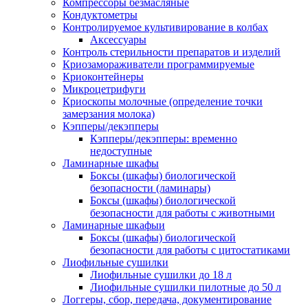
Компрессоры безмасляные
Кондуктометры
Контролируемое культивирование в колбах
Аксессуары
Контроль стерильности препаратов и изделий
Криозамораживатели программируемые
Криоконтейнеры
Микроцетрифуги
Криоскопы молочные (определение точки
замерзания молока)
Кэпперы/декэпперы
Кэпперы/декэпперы: временно
недоступные
Ламинарные шкафы
Боксы (шкафы) биологической
безопасности (ламинары)
Боксы (шкафы) биологической
безопасности для работы с животными
Ламинарные шкафыи
Боксы (шкафы) биологической
безопасности для работы с цитостатиками
Лиофильные сушилки
Лиофильные сушилки до 18 л
Лиофильные сушилки пилотные до 50 л
Логгеры, сбор, передача, документирование