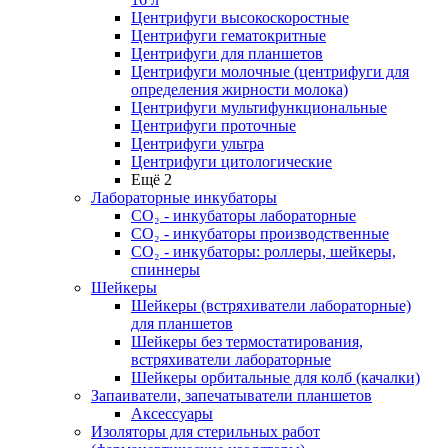
Центрифуги высокоскоростные
Центрифуги гематокритные
Центрифуги для планшетов
Центрифуги молочные (центрифуги для
определения жирности молока)
Центрифуги мультифункциональные
Центрифуги проточные
Центрифуги ультра
Центрифуги цитологические
Ещё 2
Лабораторные инкубаторы
СО₂ - инкубаторы лабораторные
СО₂ - инкубаторы производственные
СО₂ - инкубаторы: роллеры, шейкеры,
спиннеры
Шейкеры
Шейкеры (встряхиватели лабораторные)
для планшетов
Шейкеры без термостатирования,
встряхиватели лабораторные
Шейкеры орбитальные для колб (качалки)
Запаиватели, запечатыватели планшетов
Аксессуары
Изоляторы для стерильных работ