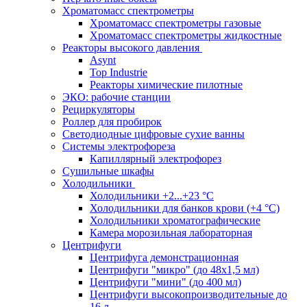
Хроматомасс спектрометры
Хроматомасс спектрометры газовые
Хроматомасс спектрометры жидкостные
Реакторы высокого давления
Asynt
Top Industrie
Реакторы химические пилотные
ЭКО: рабочие станции
Рециркуляторы
Роллер для пробирок
Светодиодные цифровые сухие ванны
Системы электрофореза
Капиллярный электрофорез
Сушильные шкафы
Холодильники
Холодильники +2...+23 °С
Холодильники для банков крови (+4 °С)
Холодильники хроматографические
Камера морозильная лабораторная
Центрифуги
Центрифуга демонстрационная
Центрифуги "микро" (до 48x1,5 мл)
Центрифуги "мини" (до 400 мл)
Центрифуги высокопроизводительные до
16 л