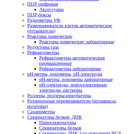
ПЦР цифровая
Аксессуары
ПЦР-боксы
Радиометры УФ
Размораживатели клеток автоматические
(оттаиватели)
Реакторы химические
Реакторы химические лабораторные
Редукторы газа
Рефрактометры
Рефрактометры автоматические
промышленные
Рефрактометры лабораторные
рН-метры, иономеры, рН-электроды
рН-метры, иономеры лабораторные
рН-электроды, ионоселективные
электроды, растворы
Роллеры, роллеры-инкубаторы
Ротационные перемешиватели (ротамиксы,
ротаторы)
Сахариметры
Секвенаторы белков, ДНК
Пиросеквенаторы
Секвенаторы белков
Секвенаторы ДНК 2-го поколения NGS