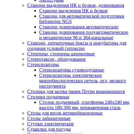
Станции выделения НК и белков, дозирования
Станции выделения НК и белков
Станции для автоматической подготовки
библиотек NGS
Станции дозирования автоматические
Станции дозирования полуавтоматические
и механические 96 и 384-канальные
Станции, перчаточные боксы и инкубаторы для
создания условий гипоксии
Степперы, степперы шприцевые
Стереотаксис, оборудование
Стерилизаторы
Стерилизаторы суховоздушные
Стерилизаторы электрические
микробиологических петель, игл, мелкого
инструмента
Столики для засева чашек Петри вращающиеся
Столики подъемные
Столик подъемный, платформа 240х240 мм,
высота 180-300 мм, нержавеющая сталь
Столы для весов антивибрационные
Столы лабораторные
Ступки электрические
Сушилки для посуды