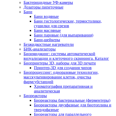
Бактерицидные УФ-камеры
Дозаторы пипеточные
Бани
Бани водяные
Бани гистологические, термостолики,
сушилки для срезов
Бани масляные
Бани паровые (для выпаривания)
Бани-шейкеры
Безжидкостные нагреватели
БИК-анализаторы
Биоимиджинг: системы автоматической
визуализации и клеточного скрининга. Каталог
Биопринтеры 3D, наборы для 3D печати
Принтер-3D для создания чипов
Биопроцессинг: одноразовые технологии,
масскультивирование клеток, очистка
фармсубстанций
Хроматография препаративная и
аналитическая
Биореакторы
Биореакторы бактериальные (ферментеры)
Биореакторы двухфазные для биотоплива и
твердофазные
Биореакторы для параллельного