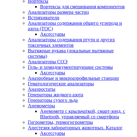
Вортексы
Вортексы для смешивания компонентов
Анализаторы размера частиц
Встряхиватели
Анализаторы содержания общего углерода и
азота (ТОС)
Аксессуары
Анализаторы содержания ртути и других
токсичных элементов
Вытяжные рукава (локальные вытяжные
системы)
Анализаторы СОЭ
Гель- и хемидокументирующие системы
Аксессуары
Анаэробные и микроаэрофильные станции
Гематологические анализаторы
Анаэростаты
Генераторы жидкого азота
Генераторы сухого льда
Анемометры
Анемометр с крыльчаткой, смарт-зонд, с
Bluetooth, управляемый со смартфона
Гигрометры, термогигрометры
Анестезия лабораторных животных. Каталог
Аксессуары