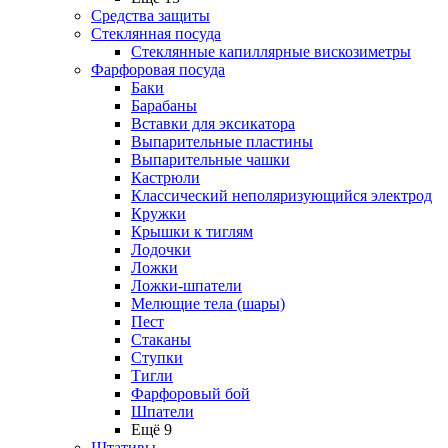
Средства защиты
Стеклянная посуда
Стеклянные капиллярные вискозиметры
Фарфоровая посуда
Баки
Барабаны
Вставки для эксикатора
Выпарительные пластины
Выпарительные чашки
Кастрюли
Классический неполяризующийся электрод
Кружки
Крышки к тиглям
Лодочки
Ложки
Ложки-шпатели
Мелющие тела (шары)
Пест
Стаканы
Ступки
Тигли
Фарфоровый бой
Шпатели
Ещё 9
Штативы