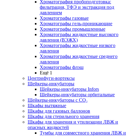
Хроматография пробоподготовка:
фильтрация, ТФЭ и экстракция под
давлением
Хроматографы газовые
Хроматографы гель-проникающие
Хроматографы промышленные
Хроматографы жидкостные высокого
давления (ВЭЖХ)
Хроматографы жидкостные низкого
давления
Хроматографы жидкостные среднего
давления
Хроматографы флэш
Ещё 1
Центрифуги-вортексы
Шейкеры-инкубаторы
Шейкеры-инкубаторы Infors
Шейкеры-инкубаторы орбитальные
Шейкеры-инкубаторы с CО₂
Шкафы вытяжные
Шкафы для газовых баллонов
Шкафы для стерильного хранения
Шкафы для хранения и утилизации ЛВЖ и
опасных жидкостей
Тумбы для совместного хранения ЛВЖ и