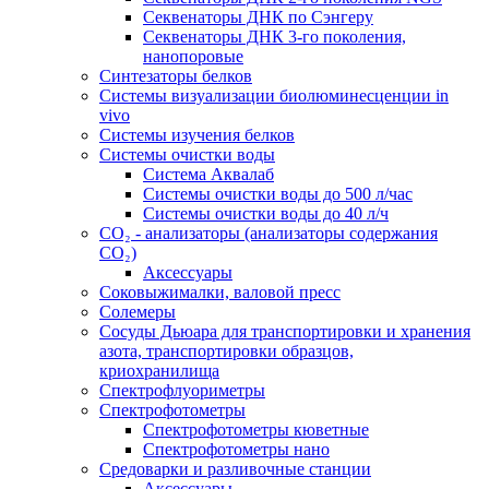
Секвенаторы ДНК по Сэнгеру
Секвенаторы ДНК 3-го поколения,
нанопоровые
Синтезаторы белков
Системы визуализации биолюминесценции in
vivo
Системы изучения белков
Системы очистки воды
Система Аквалаб
Системы очистки воды до 500 л/час
Системы очистки воды до 40 л/ч
СО₂ - анализаторы (анализаторы содержания
СО₂)
Аксессуары
Соковыжималки, валовой пресс
Солемеры
Сосуды Дьюара для транспортировки и хранения
азота, транспортировки образцов,
криохранилища
Спектрофлуориметры
Спектрофотометры
Спектрофотометры кюветные
Спектрофотометры нано
Средоварки и разливочные станции
Аксессуары