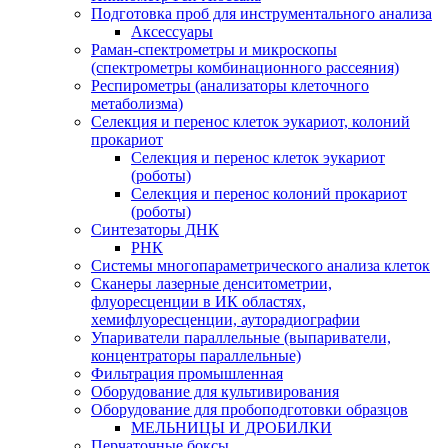
Подготовка проб для инструментального анализа
Аксессуары
Раман-спектрометры и микроскопы
(спектрометры комбинационного рассеяния)
Респирометры (анализаторы клеточного
метаболизма)
Селекция и перенос клеток эукариот, колоний
прокариот
Селекция и перенос клеток эукариот
(роботы)
Селекция и перенос колоний прокариот
(роботы)
Синтезаторы ДНК
РНК
Системы многопараметрического анализа клеток
Сканеры лазерные денситометрии,
флуоресценции в ИК областях,
хемифлуоресценции, ауторадиографии
Упариватели параллельные (выпариватели,
концентраторы параллельные)
Фильтрация промышленная
Оборудование для культивирования
Оборудование для пробоподготовки образцов
МЕЛЬНИЦЫ И ДРОБИЛКИ
Перчаточные боксы