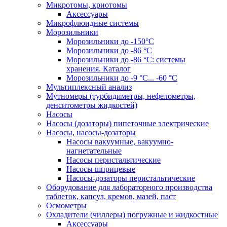
Микротомы, криотомы
Аксессуары
Микрофлюидные системы
Морозильники
Морозильники до -150°С
Морозильники до -86 °C
Морозильники до -86 °C: системы
хранения. Каталог
Морозильники до -9 °C... -60 °C
Мультиплексный анализ
Мутномеры (турбидиметры, нефелометры,
денситометры жидкостей)
Насосы
Насосы (дозаторы) пипеточные электрические
Насосы, насосы-дозаторы
Насосы вакуумные, вакуумно-
нагнетательные
Насосы перистальтические
Насосы шприцевые
Насосы-дозаторы перистальтические
Оборудование для лабораторного производства
таблеток, капсул, кремов, мазей, паст
Осмометры
Охладители (чиллеры) погружные и жидкостные
Аксессуары