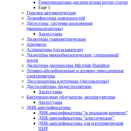
Гомогенизаторы-диспергаторы ротор-статор
Ещё 1
Горелки автоматические
Дезинфекторы поверхностей
Дигесторы, системы разложения
(минерализаторы)
Аксессуары
Дилютеры гравиметрические
Ареометр
Аспираторы (отсасыватели)
Дилютеры микробиологические, спиральный
посев
Дилютеры-диспенсеры Microlab Hamilton
Атомно-абсорбционные и атомно–эмиссионные
спектрометры
Диссоциаторы клеточные (диссикаторы)
Дистилляторы, бидистилляторы
Аксессуары
Бактерицидные облучатели, рециркуляторы
Аксессуары
ДНК-амплификаторы
ДНК-амплификаторы "в реальном времени"
ДНК-амплификаторы "классические"
ДНК-амплификаторы для изотермической
ПЦР