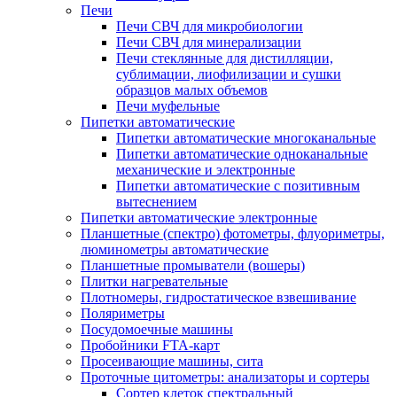
Печи
Печи СВЧ для микробиологии
Печи СВЧ для минерализации
Печи стеклянные для дистилляции,
сублимации, лиофилизации и сушки
образцов малых объемов
Печи муфельные
Пипетки автоматические
Пипетки автоматические многоканальные
Пипетки автоматические одноканальные
механические и электронные
Пипетки автоматические с позитивным
вытеснением
Пипетки автоматические электронные
Планшетные (спектро) фотометры, флуориметры,
люминометры автоматические
Планшетные промыватели (вошеры)
Плитки нагревательные
Плотномеры, гидростатическое взвешивание
Поляриметры
Посудомоечные машины
Пробойники FTA-карт
Просеивающие машины, сита
Проточные цитометры: анализаторы и сортеры
Сортер клеток спектральный