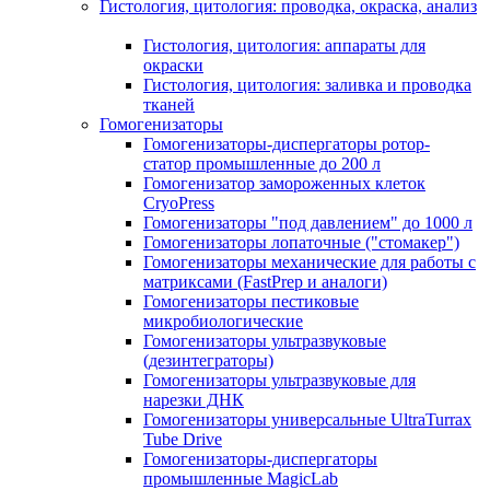
Гистология, цитология: проводка, окраска, анализ
Гистология, цитология: аппараты для
окраски
Гистология, цитология: заливка и проводка
тканей
Гомогенизаторы
Гомогенизаторы-диспергаторы ротор-
статор промышленные до 200 л
Гомогенизатор замороженных клеток
CryoPress
Гомогенизаторы "под давлением" до 1000 л
Гомогенизаторы лопаточные ("стомакер")
Гомогенизаторы механические для работы с
матриксами (FastPrep и аналоги)
Гомогенизаторы пестиковые
микробиологические
Гомогенизаторы ультразвуковые
(дезинтеграторы)
Гомогенизаторы ультразвуковые для
нарезки ДНК
Гомогенизаторы универсальные UltraTurrax
Tube Drive
Гомогенизаторы-диспергаторы
промышленные MagicLab