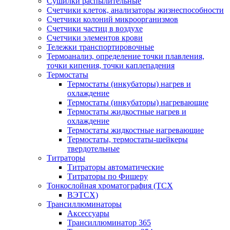
Сушилки распылительные
Счетчики клеток, анализаторы жизнеспособности
Счетчики колоний микроорганизмов
Счетчики частиц в воздухе
Счетчики элементов крови
Тележки транспортировочные
Термоанализ, определение точки плавления,
точки кипения, точки каплепадения
Термостаты
Термостаты (инкубаторы) нагрев и
охлаждение
Термостаты (инкубаторы) нагревающие
Термостаты жидкостные нагрев и
охлаждение
Термостаты жидкостные нагревающие
Термостаты, термостаты-шейкеры
твердотельные
Титраторы
Титраторы автоматические
Титраторы по Фишеру
Тонкослойная хроматография (ТСХ
ВЭТСХ)
Трансиллюминаторы
Аксессуары
Трансиллюминатор 365