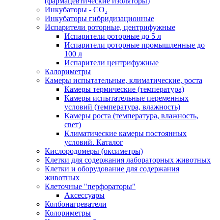
(фармацевтические изоляторы)
Инкубаторы - CO₂
Инкубаторы гибридизационные
Испарители роторные, центрифужные
Испарители роторные до 5 л
Испарители роторные промышленные до
100 л
Испарители центрифужные
Калориметры
Камеры испытательные, климатические, роста
Камеры термические (температура)
Камеры испытательные переменных
условий (температура, влажность)
Камеры роста (температура, влажность,
свет)
Климатические камеры постоянных
условий. Каталог
Кислородомеры (оксиметры)
Клетки для содержания лабораторных животных
Клетки и оборудование для содержания
животных
Клеточные "перфораторы"
Аксессуары
Колбонагреватели
Колориметры