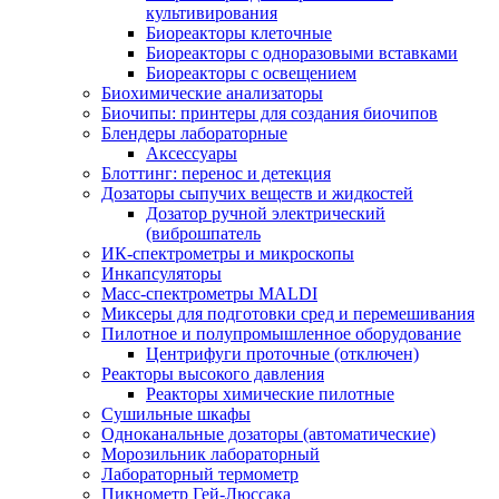
культивирования
Биореакторы клеточные
Биореакторы с одноразовыми вставками
Биореакторы с освещением
Биохимические анализаторы
Биочипы: принтеры для создания биочипов
Блендеры лабораторные
Аксессуары
Блоттинг: перенос и детекция
Дозаторы сыпучих веществ и жидкостей
Дозатор ручной электрический
(виброшпатель
ИК-спектрометры и микроскопы
Инкапсуляторы
Масс-спектрометры MALDI
Миксеры для подготовки сред и перемешивания
Пилотное и полупромышленное оборудование
Центрифуги проточные (отключен)
Реакторы высокого давления
Реакторы химические пилотные
Сушильные шкафы
Одноканальные дозаторы (автоматические)
Морозильник лабораторный
Лабораторный термометр
Пикнометр Гей-Люссака