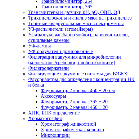
Трансиллюминатор, 254
Трансиллюминатор, 365
Трансмиттеры и датчики рН, рО, ОВП, ОД
Трихинеллоскопы и анализ мяса на трихинеллез
Тройные квадрупольные масс-спектрометры
УЗ-распылители (атомайзеры)
Ультразвуковые бани (мойки), пароочистители,
сушильные камеры
УФ-лампы
УФ-облучатели дозированные
Фильтрация вакуумная для микробиологии
(коллекторы/гребенки, пробоотборники)
Фильтродержатели
Фильтрующие вакуумные системы для ВЭЖХ
Флуориметры для определения концентрации НК
и белка
Флуориметр, 2 канала: 460 ± 20 нм
Аксессуары
Флуориметр, 2 канала: 365 ± 20
Флуориметр, 2 канала: 460 ± 20
ХПК, БПК определение
Хроматография
Хроматограф жидкостной
Хроматографическая колонка
Микрошприц