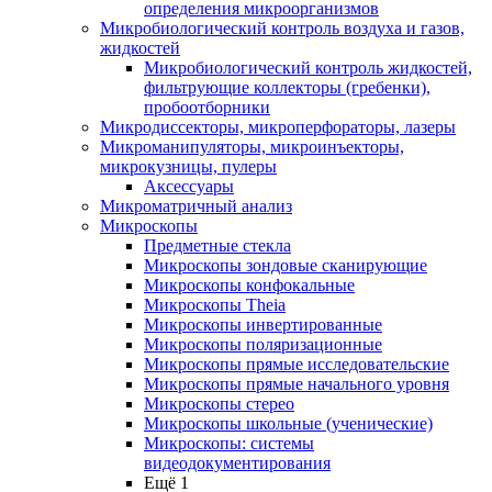
определения микроорганизмов
Микробиологический контроль воздуха и газов,
жидкостей
Микробиологический контроль жидкостей,
фильтрующие коллекторы (гребенки),
пробоотборники
Микродиссекторы, микроперфораторы, лазеры
Микроманипуляторы, микроинъекторы,
микрокузницы, пулеры
Аксессуары
Микроматричный анализ
Микроскопы
Предметные стекла
Микроскопы зондовые сканирующие
Микроскопы конфокальные
Микроскопы Theia
Микроскопы инвертированные
Микроскопы поляризационные
Микроскопы прямые исследовательские
Микроскопы прямые начального уровня
Микроскопы стерео
Микроскопы школьные (ученические)
Микроскопы: системы
видеодокументирования
Ещё 1