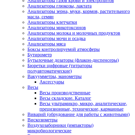
Анализаторы газов крови и электролитов
Анализаторы глюкозы, лактата
Анализаторы зерна, муки, кормов, растительного
масла, семян
Анализаторы клетчатки
Анализаторы микотоксинов
Анализаторы молока и молочных продуктов
Анализаторы мочи и осадка
Анализаторы мяса
Боксы контролируемой атмосферы
Бутирометр
Бутылочные дозаторы (флакон-диспенсеры)
Бюретки цифровые (титраторы
полуавтоматические)
Вакуумметры, манометры
Аксессуары
Весы
Весы производственные
Весы складские. Каталог
Весы ультрамикро, микро, аналитические,
прецизионные, технические, карманные
Виварий (обрудование для работы с животными)
Вискозиметры
Воздухозаборники (импакторы)
микробиологические