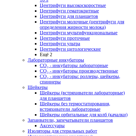
Центрифуги высокоскоростные
Центрифуги гематокритные
Центрифуги для планшетов
Центрифуги молочные (центрифуги для
определения жирности молока)
Центрифуги мультифункциональные
Центрифуги проточные
Центрифуги ультра
Центрифуги цитологические
Ещё 2
Лабораторные инкубаторы
СО₂ - инкубаторы лабораторные
СО₂ - инкубаторы производственные
СО₂ - инкубаторы: роллеры, шейкеры,
спиннеры
Шейкеры
Шейкеры (встряхиватели лабораторные)
для планшетов
Шейкеры без термостатирования,
встряхиватели лабораторные
Шейкеры орбитальные для колб (качалки)
Запаиватели, запечатыватели планшетов
Аксессуары
Изоляторы для стерильных работ