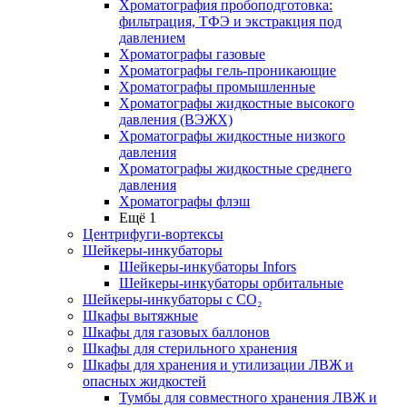
Хроматография пробоподготовка:
фильтрация, ТФЭ и экстракция под
давлением
Хроматографы газовые
Хроматографы гель-проникающие
Хроматографы промышленные
Хроматографы жидкостные высокого
давления (ВЭЖХ)
Хроматографы жидкостные низкого
давления
Хроматографы жидкостные среднего
давления
Хроматографы флэш
Ещё 1
Центрифуги-вортексы
Шейкеры-инкубаторы
Шейкеры-инкубаторы Infors
Шейкеры-инкубаторы орбитальные
Шейкеры-инкубаторы с CО₂
Шкафы вытяжные
Шкафы для газовых баллонов
Шкафы для стерильного хранения
Шкафы для хранения и утилизации ЛВЖ и
опасных жидкостей
Тумбы для совместного хранения ЛВЖ и