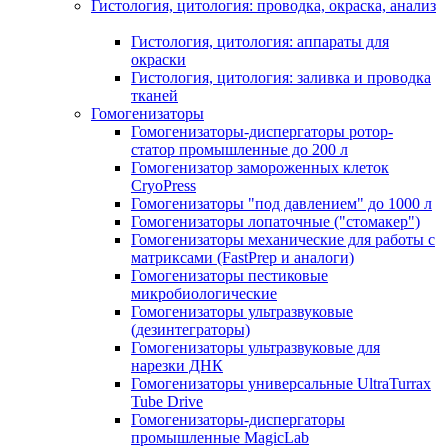
Гистология, цитология: проводка, окраска, анализ
Гистология, цитология: аппараты для
окраски
Гистология, цитология: заливка и проводка
тканей
Гомогенизаторы
Гомогенизаторы-диспергаторы ротор-
статор промышленные до 200 л
Гомогенизатор замороженных клеток
CryoPress
Гомогенизаторы "под давлением" до 1000 л
Гомогенизаторы лопаточные ("стомакер")
Гомогенизаторы механические для работы с
матриксами (FastPrep и аналоги)
Гомогенизаторы пестиковые
микробиологические
Гомогенизаторы ультразвуковые
(дезинтеграторы)
Гомогенизаторы ультразвуковые для
нарезки ДНК
Гомогенизаторы универсальные UltraTurrax
Tube Drive
Гомогенизаторы-диспергаторы
промышленные MagicLab