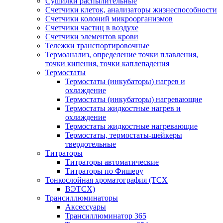
Сушилки распылительные
Счетчики клеток, анализаторы жизнеспособности
Счетчики колоний микроорганизмов
Счетчики частиц в воздухе
Счетчики элементов крови
Тележки транспортировочные
Термоанализ, определение точки плавления,
точки кипения, точки каплепадения
Термостаты
Термостаты (инкубаторы) нагрев и
охлаждение
Термостаты (инкубаторы) нагревающие
Термостаты жидкостные нагрев и
охлаждение
Термостаты жидкостные нагревающие
Термостаты, термостаты-шейкеры
твердотельные
Титраторы
Титраторы автоматические
Титраторы по Фишеру
Тонкослойная хроматография (ТСХ
ВЭТСХ)
Трансиллюминаторы
Аксессуары
Трансиллюминатор 365