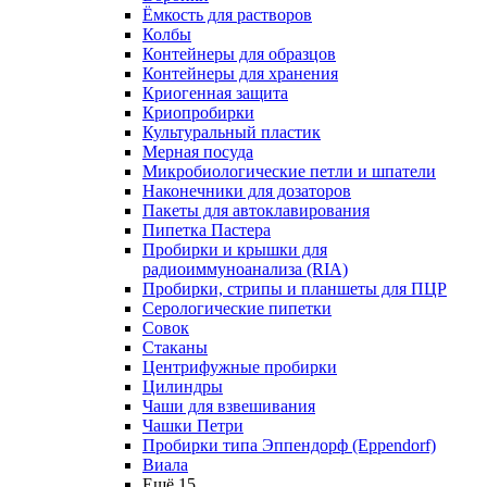
Ёмкость для растворов
Колбы
Контейнеры для образцов
Контейнеры для хранения
Криогенная защита
Криопробирки
Культуральный пластик
Мерная посуда
Микробиологические петли и шпатели
Наконечники для дозаторов
Пакеты для автоклавирования
Пипетка Пастера
Пробирки и крышки для
радиоиммуноанализа (RIA)
Пробирки, стрипы и планшеты для ПЦР
Серологические пипетки
Совок
Стаканы
Центрифужные пробирки
Цилиндры
Чаши для взвешивания
Чашки Петри
Пробирки типа Эппендорф (Eppendorf)
Виала
Ещё 15