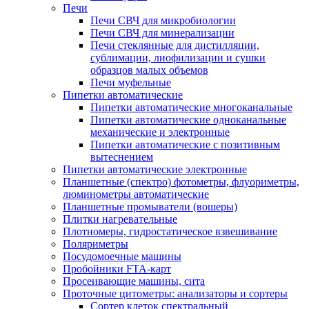
Печи
Печи СВЧ для микробиологии
Печи СВЧ для минерализации
Печи стеклянные для дистилляции,
сублимации, лиофилизации и сушки
образцов малых объемов
Печи муфельные
Пипетки автоматические
Пипетки автоматические многоканальные
Пипетки автоматические одноканальные
механические и электронные
Пипетки автоматические с позитивным
вытеснением
Пипетки автоматические электронные
Планшетные (спектро) фотометры, флуориметры,
люминометры автоматические
Планшетные промыватели (вошеры)
Плитки нагревательные
Плотномеры, гидростатическое взвешивание
Поляриметры
Посудомоечные машины
Пробойники FTA-карт
Просеивающие машины, сита
Проточные цитометры: анализаторы и сортеры
Сортер клеток спектральный