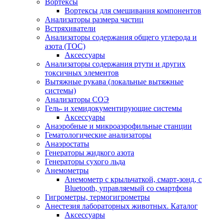
Вортексы
Вортексы для смешивания компонентов
Анализаторы размера частиц
Встряхиватели
Анализаторы содержания общего углерода и
азота (ТОС)
Аксессуары
Анализаторы содержания ртути и других
токсичных элементов
Вытяжные рукава (локальные вытяжные
системы)
Анализаторы СОЭ
Гель- и хемидокументирующие системы
Аксессуары
Анаэробные и микроаэрофильные станции
Гематологические анализаторы
Анаэростаты
Генераторы жидкого азота
Генераторы сухого льда
Анемометры
Анемометр с крыльчаткой, смарт-зонд, с
Bluetooth, управляемый со смартфона
Гигрометры, термогигрометры
Анестезия лабораторных животных. Каталог
Аксессуары