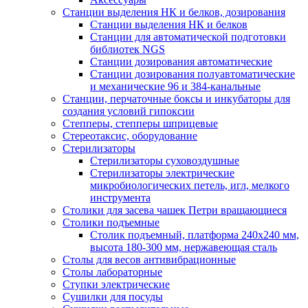
Станции выделения НК и белков, дозирования
Станции выделения НК и белков
Станции для автоматической подготовки
библиотек NGS
Станции дозирования автоматические
Станции дозирования полуавтоматические
и механические 96 и 384-канальные
Станции, перчаточные боксы и инкубаторы для
создания условий гипоксии
Степперы, степперы шприцевые
Стереотаксис, оборудование
Стерилизаторы
Стерилизаторы суховоздушные
Стерилизаторы электрические
микробиологических петель, игл, мелкого
инструмента
Столики для засева чашек Петри вращающиеся
Столики подъемные
Столик подъемный, платформа 240х240 мм,
высота 180-300 мм, нержавеющая сталь
Столы для весов антивибрационные
Столы лабораторные
Ступки электрические
Сушилки для посуды