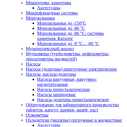
Микротомы, криотомы
Аксессуары
Микрофлюидные системы
Морозильники
Морозильники до -150°С
Морозильники до -86 °C
Морозильники до -86 °C: системы
хранения. Каталог
Морозильники до -9 °C... -60 °C
Мультиплексный анализ
Мутномеры (турбидиметры, нефелометры,
денситометры жидкостей)
Насосы
Насосы (дозаторы) пипеточные электрические
Насосы, насосы-дозаторы
Насосы вакуумные, вакуумно-
нагнетательные
Насосы перистальтические
Насосы шприцевые
Насосы-дозаторы перистальтические
Оборудование для лабораторного производства
таблеток, капсул, кремов, мазей, паст
Осмометры
Охладители (чиллеры) погружные и жидкостные
Аксессуары