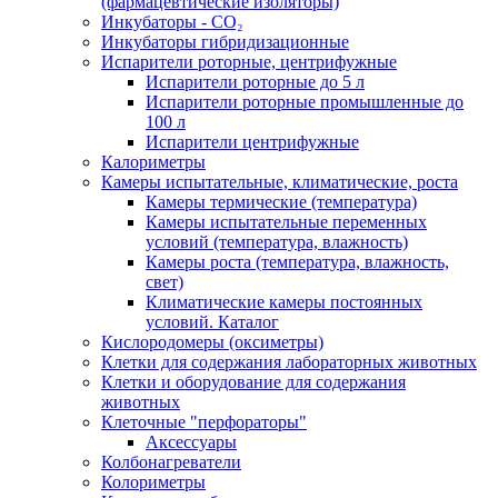
(фармацевтические изоляторы)
Инкубаторы - CO₂
Инкубаторы гибридизационные
Испарители роторные, центрифужные
Испарители роторные до 5 л
Испарители роторные промышленные до
100 л
Испарители центрифужные
Калориметры
Камеры испытательные, климатические, роста
Камеры термические (температура)
Камеры испытательные переменных
условий (температура, влажность)
Камеры роста (температура, влажность,
свет)
Климатические камеры постоянных
условий. Каталог
Кислородомеры (оксиметры)
Клетки для содержания лабораторных животных
Клетки и оборудование для содержания
животных
Клеточные "перфораторы"
Аксессуары
Колбонагреватели
Колориметры