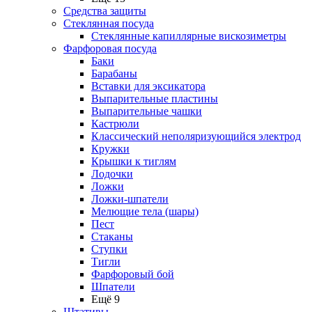
Средства защиты
Стеклянная посуда
Стеклянные капиллярные вискозиметры
Фарфоровая посуда
Баки
Барабаны
Вставки для эксикатора
Выпарительные пластины
Выпарительные чашки
Кастрюли
Классический неполяризующийся электрод
Кружки
Крышки к тиглям
Лодочки
Ложки
Ложки-шпатели
Мелющие тела (шары)
Пест
Стаканы
Ступки
Тигли
Фарфоровый бой
Шпатели
Ещё 9
Штативы