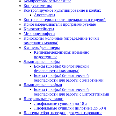
Компрессоры безмасляные
Кондуктометры
Контролируемое культивирование в колбах
Аксессуары
Контроль стерильности препаратов и изделий
Криозамораживатели программируемые
Криоконтейнеры
Микроцетрифуги
Криоскопы молочные (определение точки
замерзания молока)
Кэпперы/декэпперы
Кэпперы/декэпперы: временно
недоступные
Ламинарные шкафы
Боксы (шкафы) биологической
безопасности (ламинары)
Боксы (шкафы) биологической
безопасности для работы с животными
Ламинарные шкафыи
Боксы (шкафы) биологической
безопасности для работы с цитостатиками
Лиофильные сушилки
Лиофильные сушилки до 18 л
Лиофильные сушилки пилотные до 50 л
Логгеры, сбор, передача, документирование