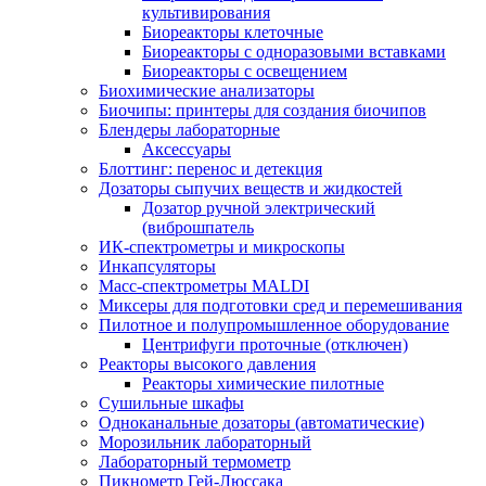
культивирования
Биореакторы клеточные
Биореакторы с одноразовыми вставками
Биореакторы с освещением
Биохимические анализаторы
Биочипы: принтеры для создания биочипов
Блендеры лабораторные
Аксессуары
Блоттинг: перенос и детекция
Дозаторы сыпучих веществ и жидкостей
Дозатор ручной электрический
(виброшпатель
ИК-спектрометры и микроскопы
Инкапсуляторы
Масс-спектрометры MALDI
Миксеры для подготовки сред и перемешивания
Пилотное и полупромышленное оборудование
Центрифуги проточные (отключен)
Реакторы высокого давления
Реакторы химические пилотные
Сушильные шкафы
Одноканальные дозаторы (автоматические)
Морозильник лабораторный
Лабораторный термометр
Пикнометр Гей-Люссака