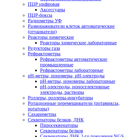
ПЦР цифровая
Аксессуары
ПЦР-боксы
Радиометры УФ
Размораживатели клеток автоматические
(оттаиватели)
Реакторы химические
Реакторы химические лабораторные
Редукторы газа
Рефрактометры
Рефрактометры автоматические
промышленные
Рефрактометры лабораторные
рН-метры, иономеры, рН-электроды
рН-метры, иономеры лабораторные
рН-электроды, ионоселективные
электроды, растворы
Роллеры, роллеры-инкубаторы
Ротационные перемешиватели (ротамиксы,
ротаторы)
Сахариметры
Секвенаторы белков, ДНК
Пиросеквенаторы
Секвенаторы белков
Секвенаторы ДНК 2-го поколения NGS