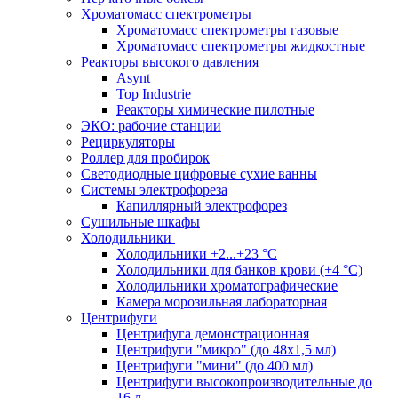
Хроматомасс спектрометры
Хроматомасс спектрометры газовые
Хроматомасс спектрометры жидкостные
Реакторы высокого давления
Asynt
Top Industrie
Реакторы химические пилотные
ЭКО: рабочие станции
Рециркуляторы
Роллер для пробирок
Светодиодные цифровые сухие ванны
Системы электрофореза
Капиллярный электрофорез
Сушильные шкафы
Холодильники
Холодильники +2...+23 °С
Холодильники для банков крови (+4 °С)
Холодильники хроматографические
Камера морозильная лабораторная
Центрифуги
Центрифуга демонстрационная
Центрифуги "микро" (до 48x1,5 мл)
Центрифуги "мини" (до 400 мл)
Центрифуги высокопроизводительные до
16 л