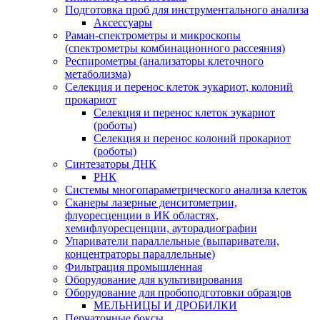
Подготовка проб для инструментального анализа
Аксессуары
Раман-спектрометры и микроскопы
(спектрометры комбинационного рассеяния)
Респирометры (анализаторы клеточного
метаболизма)
Селекция и перенос клеток эукариот, колоний
прокариот
Селекция и перенос клеток эукариот
(роботы)
Селекция и перенос колоний прокариот
(роботы)
Синтезаторы ДНК
РНК
Системы многопараметрического анализа клеток
Сканеры лазерные денситометрии,
флуоресценции в ИК областях,
хемифлуоресценции, ауторадиографии
Упариватели параллельные (выпариватели,
концентраторы параллельные)
Фильтрация промышленная
Оборудование для культивирования
Оборудование для пробоподготовки образцов
МЕЛЬНИЦЫ И ДРОБИЛКИ
Перчаточные боксы