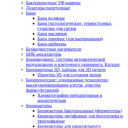
Бактерицидные УФ-камеры
Дозаторы пипеточные
Бани
Бани водяные
Бани гистологические, термостолики,
сушилки для срезов
Бани масляные
Бани паровые (для выпаривания)
Бани-шейкеры
Безжидкостные нагреватели
БИК-анализаторы
Биоимиджинг: системы автоматической
визуализации и клеточного скрининга. Каталог
Биопринтеры 3D, наборы для 3D печати
Принтер-3D для создания чипов
Биопроцессинг: одноразовые технологии,
масскультивирование клеток, очистка
фармсубстанций
Хроматография препаративная и
аналитическая
Биореакторы
Биореакторы бактериальные (ферментеры)
Биореакторы двухфазные для биотоплива и
твердофазные
Биореакторы для параллельного