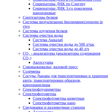
Секвенаторы ДНК по Сэнгеру
Секвенаторы ДНК 3-го поколения,
нанопоровые
Синтезаторы белков
Системы визуализации биолюминесценции in
vivo
Системы изучения белков
Системы очистки воды
Система Аквалаб
Системы очистки воды до 500 л/час
Системы очистки воды до 40 л/ч
СО₂ - анализаторы (анализаторы содержания
СО₂)
Аксессуары
Соковыжималки, валовой пресс
Солемеры
Сосуды Дьюара для транспортировки и хранения
азота, транспортировки образцов,
криохранилища
Спектрофлуориметры
Спектрофотометры
Спектрофотометры кюветные
Спектрофотометры нано
Средоварки и разливочные станции
Аксессуары