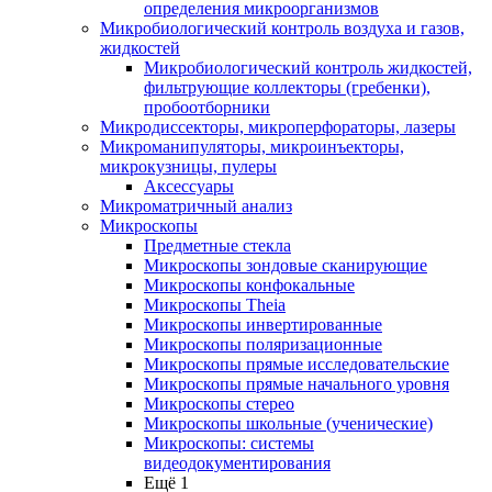
определения микроорганизмов
Микробиологический контроль воздуха и газов,
жидкостей
Микробиологический контроль жидкостей,
фильтрующие коллекторы (гребенки),
пробоотборники
Микродиссекторы, микроперфораторы, лазеры
Микроманипуляторы, микроинъекторы,
микрокузницы, пулеры
Аксессуары
Микроматричный анализ
Микроскопы
Предметные стекла
Микроскопы зондовые сканирующие
Микроскопы конфокальные
Микроскопы Theia
Микроскопы инвертированные
Микроскопы поляризационные
Микроскопы прямые исследовательские
Микроскопы прямые начального уровня
Микроскопы стерео
Микроскопы школьные (ученические)
Микроскопы: системы
видеодокументирования
Ещё 1