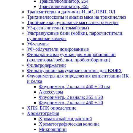
Трансиллюминатор, 254
Трансиллюминатор, 365
Трансмиттеры и датчики рН, рО, ОВП, ОД
Трихинеллоскопы и анализ мяса на трихинеллез
Тройные квадрупольные масс-спектрометры
УЗ-распылители (атомайзеры)
Ультразвуковые бани (мойки), пароочистители,
сушильные камеры
УФ-лампы
УФ-облучатели дозированные
Фильтрация вакуумная для микробиологии
(коллекторы/гребенки, пробоотборники)
Фильтродержатели
Фильтрующие вакуумные системы для ВЭЖХ
Флуориметры для определения концентрации НК
и белка
Флуориметр, 2 канала: 460 ± 20 нм
Аксессуары
Флуориметр, 2 канала: 365 ± 20
Флуориметр, 2 канала: 460 ± 20
ХПК, БПК определение
Хроматография
Хроматограф жидкостной
Хроматографическая колонка
Микрошприц