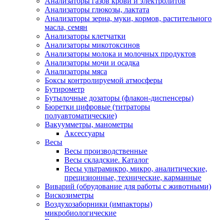
Анализаторы газов крови и электролитов
Анализаторы глюкозы, лактата
Анализаторы зерна, муки, кормов, растительного
масла, семян
Анализаторы клетчатки
Анализаторы микотоксинов
Анализаторы молока и молочных продуктов
Анализаторы мочи и осадка
Анализаторы мяса
Боксы контролируемой атмосферы
Бутирометр
Бутылочные дозаторы (флакон-диспенсеры)
Бюретки цифровые (титраторы
полуавтоматические)
Вакуумметры, манометры
Аксессуары
Весы
Весы производственные
Весы складские. Каталог
Весы ультрамикро, микро, аналитические,
прецизионные, технические, карманные
Виварий (обрудование для работы с животными)
Вискозиметры
Воздухозаборники (импакторы)
микробиологические