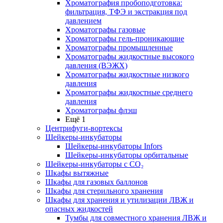
Хроматография пробоподготовка:
фильтрация, ТФЭ и экстракция под
давлением
Хроматографы газовые
Хроматографы гель-проникающие
Хроматографы промышленные
Хроматографы жидкостные высокого
давления (ВЭЖХ)
Хроматографы жидкостные низкого
давления
Хроматографы жидкостные среднего
давления
Хроматографы флэш
Ещё 1
Центрифуги-вортексы
Шейкеры-инкубаторы
Шейкеры-инкубаторы Infors
Шейкеры-инкубаторы орбитальные
Шейкеры-инкубаторы с CО₂
Шкафы вытяжные
Шкафы для газовых баллонов
Шкафы для стерильного хранения
Шкафы для хранения и утилизации ЛВЖ и
опасных жидкостей
Тумбы для совместного хранения ЛВЖ и