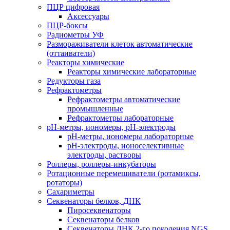
ПЦР цифровая
Аксессуары
ПЦР-боксы
Радиометры УФ
Размораживатели клеток автоматические
(оттаиватели)
Реакторы химические
Реакторы химические лабораторные
Редукторы газа
Рефрактометры
Рефрактометры автоматические
промышленные
Рефрактометры лабораторные
рН-метры, иономеры, рН-электроды
рН-метры, иономеры лабораторные
рН-электроды, ионоселективные
электроды, растворы
Роллеры, роллеры-инкубаторы
Ротационные перемешиватели (ротамиксы,
ротаторы)
Сахариметры
Секвенаторы белков, ДНК
Пиросеквенаторы
Секвенаторы белков
Секвенаторы ДНК 2-го поколения NGS