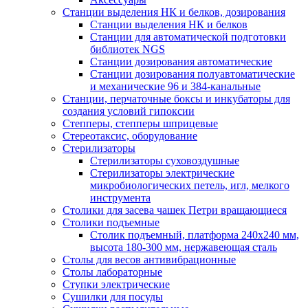
Станции выделения НК и белков, дозирования
Станции выделения НК и белков
Станции для автоматической подготовки
библиотек NGS
Станции дозирования автоматические
Станции дозирования полуавтоматические
и механические 96 и 384-канальные
Станции, перчаточные боксы и инкубаторы для
создания условий гипоксии
Степперы, степперы шприцевые
Стереотаксис, оборудование
Стерилизаторы
Стерилизаторы суховоздушные
Стерилизаторы электрические
микробиологических петель, игл, мелкого
инструмента
Столики для засева чашек Петри вращающиеся
Столики подъемные
Столик подъемный, платформа 240х240 мм,
высота 180-300 мм, нержавеющая сталь
Столы для весов антивибрационные
Столы лабораторные
Ступки электрические
Сушилки для посуды