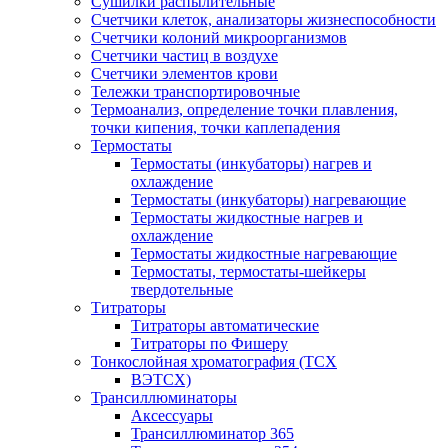
Сушилки распылительные
Счетчики клеток, анализаторы жизнеспособности
Счетчики колоний микроорганизмов
Счетчики частиц в воздухе
Счетчики элементов крови
Тележки транспортировочные
Термоанализ, определение точки плавления,
точки кипения, точки каплепадения
Термостаты
Термостаты (инкубаторы) нагрев и
охлаждение
Термостаты (инкубаторы) нагревающие
Термостаты жидкостные нагрев и
охлаждение
Термостаты жидкостные нагревающие
Термостаты, термостаты-шейкеры
твердотельные
Титраторы
Титраторы автоматические
Титраторы по Фишеру
Тонкослойная хроматография (ТСХ
ВЭТСХ)
Трансиллюминаторы
Аксессуары
Трансиллюминатор 365