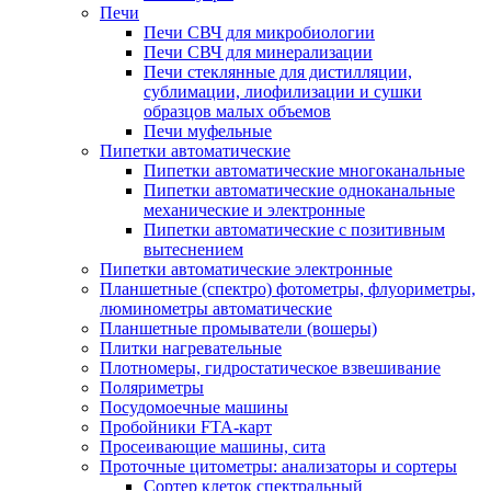
Печи
Печи СВЧ для микробиологии
Печи СВЧ для минерализации
Печи стеклянные для дистилляции,
сублимации, лиофилизации и сушки
образцов малых объемов
Печи муфельные
Пипетки автоматические
Пипетки автоматические многоканальные
Пипетки автоматические одноканальные
механические и электронные
Пипетки автоматические с позитивным
вытеснением
Пипетки автоматические электронные
Планшетные (спектро) фотометры, флуориметры,
люминометры автоматические
Планшетные промыватели (вошеры)
Плитки нагревательные
Плотномеры, гидростатическое взвешивание
Поляриметры
Посудомоечные машины
Пробойники FTA-карт
Просеивающие машины, сита
Проточные цитометры: анализаторы и сортеры
Сортер клеток спектральный