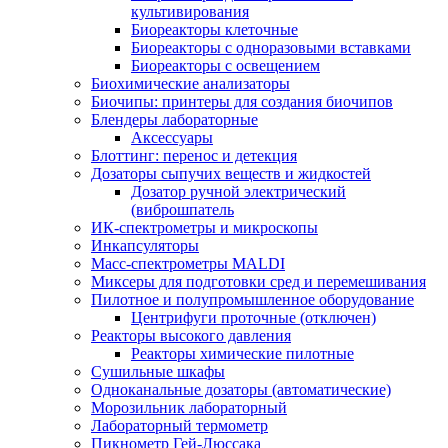
культивирования
Биореакторы клеточные
Биореакторы с одноразовыми вставками
Биореакторы с освещением
Биохимические анализаторы
Биочипы: принтеры для создания биочипов
Блендеры лабораторные
Аксессуары
Блоттинг: перенос и детекция
Дозаторы сыпучих веществ и жидкостей
Дозатор ручной электрический
(виброшпатель
ИК-спектрометры и микроскопы
Инкапсуляторы
Масс-спектрометры MALDI
Миксеры для подготовки сред и перемешивания
Пилотное и полупромышленное оборудование
Центрифуги проточные (отключен)
Реакторы высокого давления
Реакторы химические пилотные
Сушильные шкафы
Одноканальные дозаторы (автоматические)
Морозильник лабораторный
Лабораторный термометр
Пикнометр Гей-Люссака