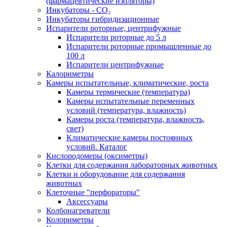
(фармацевтические изоляторы)
Инкубаторы - CO₂
Инкубаторы гибридизационные
Испарители роторные, центрифужные
Испарители роторные до 5 л
Испарители роторные промышленные до
100 л
Испарители центрифужные
Калориметры
Камеры испытательные, климатические, роста
Камеры термические (температура)
Камеры испытательные переменных
условий (температура, влажность)
Камеры роста (температура, влажность,
свет)
Климатические камеры постоянных
условий. Каталог
Кислородомеры (оксиметры)
Клетки для содержания лабораторных животных
Клетки и оборудование для содержания
животных
Клеточные "перфораторы"
Аксессуары
Колбонагреватели
Колориметры