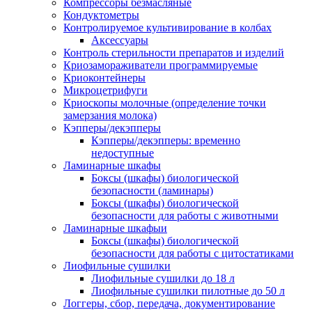
Компрессоры безмасляные
Кондуктометры
Контролируемое культивирование в колбах
Аксессуары
Контроль стерильности препаратов и изделий
Криозамораживатели программируемые
Криоконтейнеры
Микроцетрифуги
Криоскопы молочные (определение точки
замерзания молока)
Кэпперы/декэпперы
Кэпперы/декэпперы: временно
недоступные
Ламинарные шкафы
Боксы (шкафы) биологической
безопасности (ламинары)
Боксы (шкафы) биологической
безопасности для работы с животными
Ламинарные шкафыи
Боксы (шкафы) биологической
безопасности для работы с цитостатиками
Лиофильные сушилки
Лиофильные сушилки до 18 л
Лиофильные сушилки пилотные до 50 л
Логгеры, сбор, передача, документирование