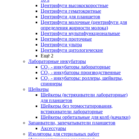
Центрифуги высокоскоростные
Центрифуги гематокритные
Центрифуги для планшетов
Центрифуги молочные (центрифуги для
определения жирности молока)
Центрифуги мультифункциональные
Центрифуги проточные
Центрифуги ультра
Центрифуги цитологические
Ещё 2
Лабораторные инкубаторы
СО₂ - инкубаторы лабораторные
СО₂ - инкубаторы производственные
СО₂ - инкубаторы: роллеры, шейкеры,
спиннеры
Шейкеры
Шейкеры (встряхиватели лабораторные)
для планшетов
Шейкеры без термостатирования,
встряхиватели лабораторные
Шейкеры орбитальные для колб (качалки)
Запаиватели, запечатыватели планшетов
Аксессуары
Изоляторы для стерильных работ