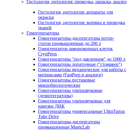
Гистология, цитология: проводка, окраска, анализ
Гистология, цитология: аппараты для
окраски
Гистология, цитология: заливка и проводка
тканей
Гомогенизаторы
Гомогенизаторы-диспергаторы ротор-
статор промышленные до 200 л
Гомогенизатор замороженных клеток
CryoPress
Гомогенизаторы "под давлением" до 1000 л
Гомогенизаторы лопаточные ("стомакер")
Гомогенизаторы механические для работы с
матриксами (FastPrep и аналоги)
Гомогенизаторы пестиковые
микробиологические
Гомогенизаторы ультразвуковые
(дезинтеграторы)
Гомогенизаторы ультразвуковые для
нарезки ДНК
Гомогенизаторы универсальные UltraTurrax
Tube Drive
Гомогенизаторы-диспергаторы
промышленные MagicLab