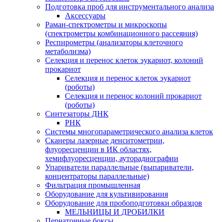
Подготовка проб для инструментального анализа
Аксессуары
Раман-спектрометры и микроскопы
(спектрометры комбинационного рассеяния)
Респирометры (анализаторы клеточного
метаболизма)
Селекция и перенос клеток эукариот, колоний
прокариот
Селекция и перенос клеток эукариот
(роботы)
Селекция и перенос колоний прокариот
(роботы)
Синтезаторы ДНК
РНК
Системы многопараметрического анализа клеток
Сканеры лазерные денситометрии,
флуоресценции в ИК областях,
хемифлуоресценции, ауторадиографии
Упариватели параллельные (выпариватели,
концентраторы параллельные)
Фильтрация промышленная
Оборудование для культивирования
Оборудование для пробоподготовки образцов
МЕЛЬНИЦЫ И ДРОБИЛКИ
Перчаточные боксы