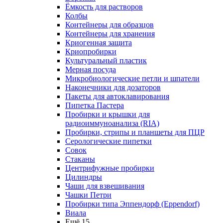
Ёмкость для растворов
Колбы
Контейнеры для образцов
Контейнеры для хранения
Криогенная защита
Криопробирки
Культуральный пластик
Мерная посуда
Микробиологические петли и шпатели
Наконечники для дозаторов
Пакеты для автоклавирования
Пипетка Пастера
Пробирки и крышки для
радиоиммуноанализа (RIA)
Пробирки, стрипы и планшеты для ПЦР
Серологические пипетки
Совок
Стаканы
Центрифужные пробирки
Цилиндры
Чаши для взвешивания
Чашки Петри
Пробирки типа Эппендорф (Eppendorf)
Виала
Ещё 15