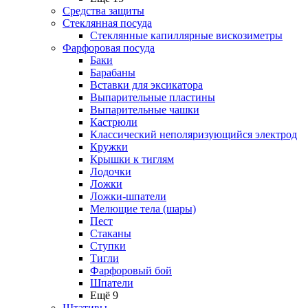
Средства защиты
Стеклянная посуда
Стеклянные капиллярные вискозиметры
Фарфоровая посуда
Баки
Барабаны
Вставки для эксикатора
Выпарительные пластины
Выпарительные чашки
Кастрюли
Классический неполяризующийся электрод
Кружки
Крышки к тиглям
Лодочки
Ложки
Ложки-шпатели
Мелющие тела (шары)
Пест
Стаканы
Ступки
Тигли
Фарфоровый бой
Шпатели
Ещё 9
Штативы