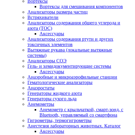
Вортексы
Вортексы для смешивания компонентов
Анализаторы размера частиц
Встряхиватели
Анализаторы содержания общего углерода и
азота (ТОС)
Аксессуары
Анализаторы содержания ртути и других
токсичных элементов
Вытяжные рукава (локальные вытяжные
системы)
Анализаторы СОЭ
Гель- и хемидокументирующие системы
Аксессуары
Анаэробные и микроаэрофильные станции
Гематологические анализаторы
Анаэростаты
Генераторы жидкого азота
Генераторы сухого льда
Анемометры
Анемометр с крыльчаткой, смарт-зонд, с
Bluetooth, управляемый со смартфона
Гигрометры, термогигрометры
Анестезия лабораторных животных. Каталог
Аксессуары