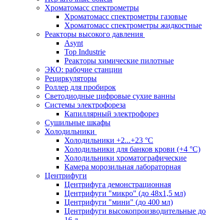
Хроматомасс спектрометры
Хроматомасс спектрометры газовые
Хроматомасс спектрометры жидкостные
Реакторы высокого давления
Asynt
Top Industrie
Реакторы химические пилотные
ЭКО: рабочие станции
Рециркуляторы
Роллер для пробирок
Светодиодные цифровые сухие ванны
Системы электрофореза
Капиллярный электрофорез
Сушильные шкафы
Холодильники
Холодильники +2...+23 °С
Холодильники для банков крови (+4 °С)
Холодильники хроматографические
Камера морозильная лабораторная
Центрифуги
Центрифуга демонстрационная
Центрифуги "микро" (до 48x1,5 мл)
Центрифуги "мини" (до 400 мл)
Центрифуги высокопроизводительные до
16 л