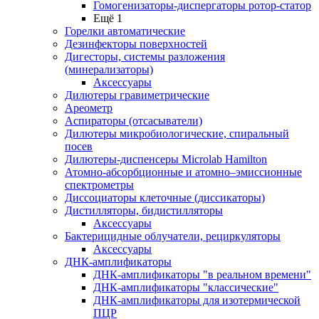
Гомогенизаторы-диспергаторы ротор-статор
Ещё 1
Горелки автоматические
Дезинфекторы поверхностей
Дигесторы, системы разложения
(минерализаторы)
Аксессуары
Дилютеры гравиметрические
Ареометр
Аспираторы (отсасыватели)
Дилютеры микробиологические, спиральный
посев
Дилютеры-диспенсеры Microlab Hamilton
Атомно-абсорбционные и атомно–эмиссионные
спектрометры
Диссоциаторы клеточные (диссикаторы)
Дистилляторы, бидистилляторы
Аксессуары
Бактерицидные облучатели, рециркуляторы
Аксессуары
ДНК-амплификаторы
ДНК-амплификаторы "в реальном времени"
ДНК-амплификаторы "классические"
ДНК-амплификаторы для изотермической
ПЦР