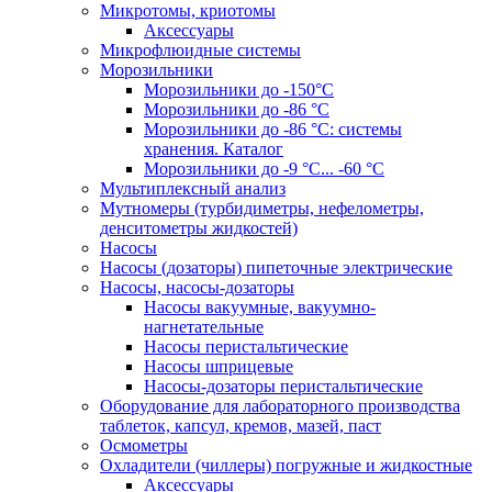
Микротомы, криотомы
Аксессуары
Микрофлюидные системы
Морозильники
Морозильники до -150°С
Морозильники до -86 °C
Морозильники до -86 °C: системы
хранения. Каталог
Морозильники до -9 °C... -60 °C
Мультиплексный анализ
Мутномеры (турбидиметры, нефелометры,
денситометры жидкостей)
Насосы
Насосы (дозаторы) пипеточные электрические
Насосы, насосы-дозаторы
Насосы вакуумные, вакуумно-
нагнетательные
Насосы перистальтические
Насосы шприцевые
Насосы-дозаторы перистальтические
Оборудование для лабораторного производства
таблеток, капсул, кремов, мазей, паст
Осмометры
Охладители (чиллеры) погружные и жидкостные
Аксессуары