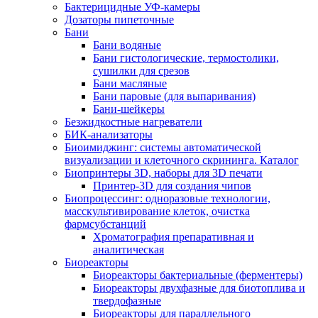
Бактерицидные УФ-камеры
Дозаторы пипеточные
Бани
Бани водяные
Бани гистологические, термостолики,
сушилки для срезов
Бани масляные
Бани паровые (для выпаривания)
Бани-шейкеры
Безжидкостные нагреватели
БИК-анализаторы
Биоимиджинг: системы автоматической
визуализации и клеточного скрининга. Каталог
Биопринтеры 3D, наборы для 3D печати
Принтер-3D для создания чипов
Биопроцессинг: одноразовые технологии,
масскультивирование клеток, очистка
фармсубстанций
Хроматография препаративная и
аналитическая
Биореакторы
Биореакторы бактериальные (ферментеры)
Биореакторы двухфазные для биотоплива и
твердофазные
Биореакторы для параллельного