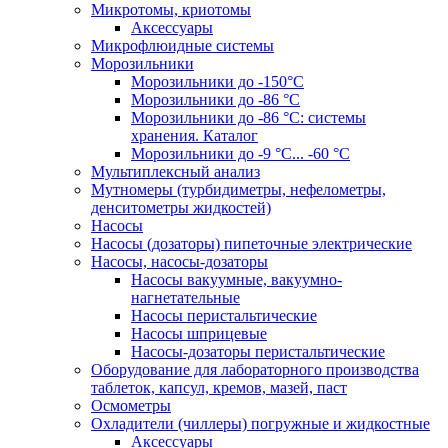
Микротомы, криотомы
Аксессуары
Микрофлюидные системы
Морозильники
Морозильники до -150°С
Морозильники до -86 °C
Морозильники до -86 °C: системы
хранения. Каталог
Морозильники до -9 °C... -60 °C
Мультиплексный анализ
Мутномеры (турбидиметры, нефелометры,
денситометры жидкостей)
Насосы
Насосы (дозаторы) пипеточные электрические
Насосы, насосы-дозаторы
Насосы вакуумные, вакуумно-
нагнетательные
Насосы перистальтические
Насосы шприцевые
Насосы-дозаторы перистальтические
Оборудование для лабораторного производства
таблеток, капсул, кремов, мазей, паст
Осмометры
Охладители (чиллеры) погружные и жидкостные
Аксессуары