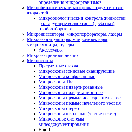
определения микроорганизмов
Микробиологический контроль воздуха и газов,
жидкостей
Микробиологический контроль жидкостей,
фильтрующие коллекторы (гребенки),
пробоотборники
Микродиссекторы, микроперфораторы, лазеры
Микроманипуляторы, микроинъекторы,
микрокузницы, пулеры
Аксессуары
Микроматричный анализ
Микроскопы
Предметные стекла
Микроскопы зондовые сканирующие
Микроскопы конфокальные
Микроскопы Theia
Микроскопы инвертированные
Микроскопы поляризационные
Микроскопы прямые исследовательские
Микроскопы прямые начального уровня
Микроскопы стерео
Микроскопы школьные (ученические)
Микроскопы: системы
видеодокументирования
Ещё 1