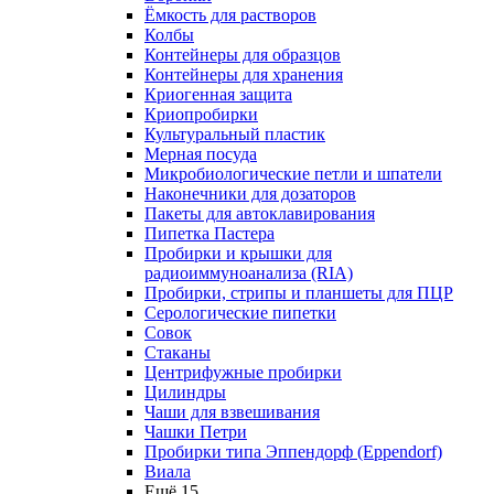
Ёмкость для растворов
Колбы
Контейнеры для образцов
Контейнеры для хранения
Криогенная защита
Криопробирки
Культуральный пластик
Мерная посуда
Микробиологические петли и шпатели
Наконечники для дозаторов
Пакеты для автоклавирования
Пипетка Пастера
Пробирки и крышки для
радиоиммуноанализа (RIA)
Пробирки, стрипы и планшеты для ПЦР
Серологические пипетки
Совок
Стаканы
Центрифужные пробирки
Цилиндры
Чаши для взвешивания
Чашки Петри
Пробирки типа Эппендорф (Eppendorf)
Виала
Ещё 15