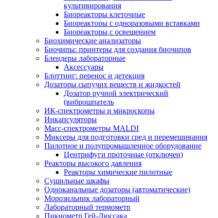
культивирования
Биореакторы клеточные
Биореакторы с одноразовыми вставками
Биореакторы с освещением
Биохимические анализаторы
Биочипы: принтеры для создания биочипов
Блендеры лабораторные
Аксессуары
Блоттинг: перенос и детекция
Дозаторы сыпучих веществ и жидкостей
Дозатор ручной электрический
(виброшпатель
ИК-спектрометры и микроскопы
Инкапсуляторы
Масс-спектрометры MALDI
Миксеры для подготовки сред и перемешивания
Пилотное и полупромышленное оборудование
Центрифуги проточные (отключен)
Реакторы высокого давления
Реакторы химические пилотные
Сушильные шкафы
Одноканальные дозаторы (автоматические)
Морозильник лабораторный
Лабораторный термометр
Пикнометр Гей-Люссака