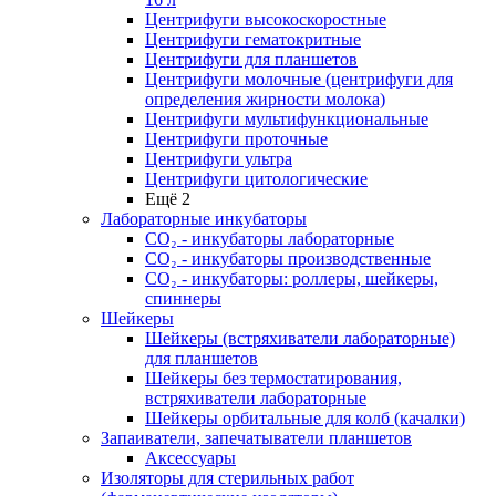
Центрифуги высокоскоростные
Центрифуги гематокритные
Центрифуги для планшетов
Центрифуги молочные (центрифуги для
определения жирности молока)
Центрифуги мультифункциональные
Центрифуги проточные
Центрифуги ультра
Центрифуги цитологические
Ещё 2
Лабораторные инкубаторы
СО₂ - инкубаторы лабораторные
СО₂ - инкубаторы производственные
СО₂ - инкубаторы: роллеры, шейкеры,
спиннеры
Шейкеры
Шейкеры (встряхиватели лабораторные)
для планшетов
Шейкеры без термостатирования,
встряхиватели лабораторные
Шейкеры орбитальные для колб (качалки)
Запаиватели, запечатыватели планшетов
Аксессуары
Изоляторы для стерильных работ