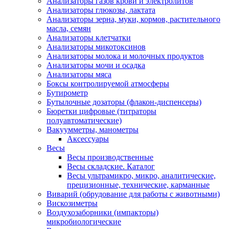
Анализаторы газов крови и электролитов
Анализаторы глюкозы, лактата
Анализаторы зерна, муки, кормов, растительного
масла, семян
Анализаторы клетчатки
Анализаторы микотоксинов
Анализаторы молока и молочных продуктов
Анализаторы мочи и осадка
Анализаторы мяса
Боксы контролируемой атмосферы
Бутирометр
Бутылочные дозаторы (флакон-диспенсеры)
Бюретки цифровые (титраторы
полуавтоматические)
Вакуумметры, манометры
Аксессуары
Весы
Весы производственные
Весы складские. Каталог
Весы ультрамикро, микро, аналитические,
прецизионные, технические, карманные
Виварий (обрудование для работы с животными)
Вискозиметры
Воздухозаборники (импакторы)
микробиологические