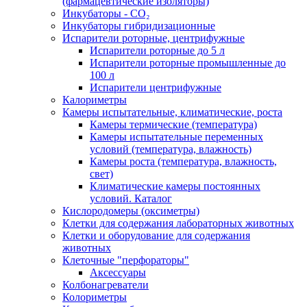
(фармацевтические изоляторы)
Инкубаторы - CO₂
Инкубаторы гибридизационные
Испарители роторные, центрифужные
Испарители роторные до 5 л
Испарители роторные промышленные до
100 л
Испарители центрифужные
Калориметры
Камеры испытательные, климатические, роста
Камеры термические (температура)
Камеры испытательные переменных
условий (температура, влажность)
Камеры роста (температура, влажность,
свет)
Климатические камеры постоянных
условий. Каталог
Кислородомеры (оксиметры)
Клетки для содержания лабораторных животных
Клетки и оборудование для содержания
животных
Клеточные "перфораторы"
Аксессуары
Колбонагреватели
Колориметры