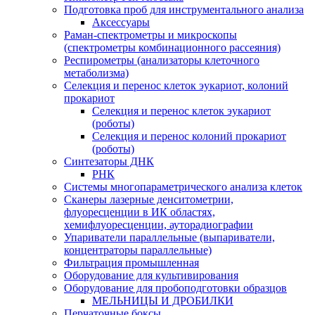
Подготовка проб для инструментального анализа
Аксессуары
Раман-спектрометры и микроскопы
(спектрометры комбинационного рассеяния)
Респирометры (анализаторы клеточного
метаболизма)
Селекция и перенос клеток эукариот, колоний
прокариот
Селекция и перенос клеток эукариот
(роботы)
Селекция и перенос колоний прокариот
(роботы)
Синтезаторы ДНК
РНК
Системы многопараметрического анализа клеток
Сканеры лазерные денситометрии,
флуоресценции в ИК областях,
хемифлуоресценции, ауторадиографии
Упариватели параллельные (выпариватели,
концентраторы параллельные)
Фильтрация промышленная
Оборудование для культивирования
Оборудование для пробоподготовки образцов
МЕЛЬНИЦЫ И ДРОБИЛКИ
Перчаточные боксы