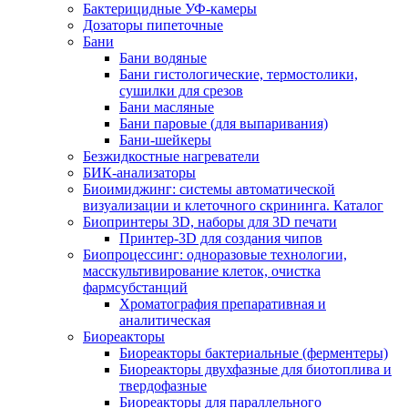
Бактерицидные УФ-камеры
Дозаторы пипеточные
Бани
Бани водяные
Бани гистологические, термостолики,
сушилки для срезов
Бани масляные
Бани паровые (для выпаривания)
Бани-шейкеры
Безжидкостные нагреватели
БИК-анализаторы
Биоимиджинг: системы автоматической
визуализации и клеточного скрининга. Каталог
Биопринтеры 3D, наборы для 3D печати
Принтер-3D для создания чипов
Биопроцессинг: одноразовые технологии,
масскультивирование клеток, очистка
фармсубстанций
Хроматография препаративная и
аналитическая
Биореакторы
Биореакторы бактериальные (ферментеры)
Биореакторы двухфазные для биотоплива и
твердофазные
Биореакторы для параллельного