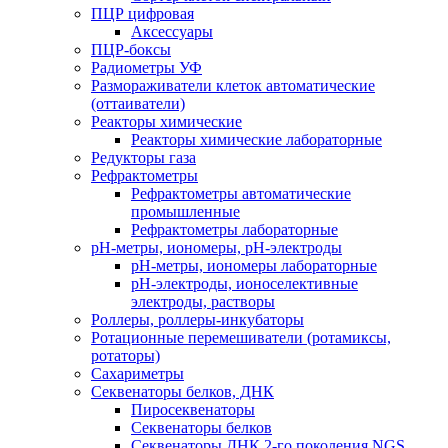
ПЦР цифровая
Аксессуары
ПЦР-боксы
Радиометры УФ
Размораживатели клеток автоматические
(оттаиватели)
Реакторы химические
Реакторы химические лабораторные
Редукторы газа
Рефрактометры
Рефрактометры автоматические
промышленные
Рефрактометры лабораторные
рН-метры, иономеры, рН-электроды
рН-метры, иономеры лабораторные
рН-электроды, ионоселективные
электроды, растворы
Роллеры, роллеры-инкубаторы
Ротационные перемешиватели (ротамиксы,
ротаторы)
Сахариметры
Секвенаторы белков, ДНК
Пиросеквенаторы
Секвенаторы белков
Секвенаторы ДНК 2-го поколения NGS