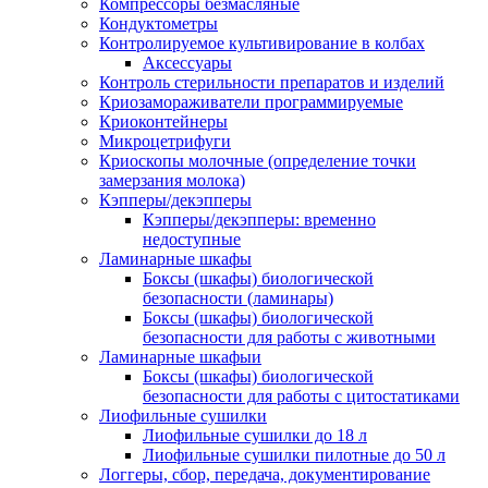
Компрессоры безмасляные
Кондуктометры
Контролируемое культивирование в колбах
Аксессуары
Контроль стерильности препаратов и изделий
Криозамораживатели программируемые
Криоконтейнеры
Микроцетрифуги
Криоскопы молочные (определение точки
замерзания молока)
Кэпперы/декэпперы
Кэпперы/декэпперы: временно
недоступные
Ламинарные шкафы
Боксы (шкафы) биологической
безопасности (ламинары)
Боксы (шкафы) биологической
безопасности для работы с животными
Ламинарные шкафыи
Боксы (шкафы) биологической
безопасности для работы с цитостатиками
Лиофильные сушилки
Лиофильные сушилки до 18 л
Лиофильные сушилки пилотные до 50 л
Логгеры, сбор, передача, документирование