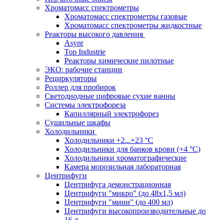
Хроматомасс спектрометры
Хроматомасс спектрометры газовые
Хроматомасс спектрометры жидкостные
Реакторы высокого давления
Asynt
Top Industrie
Реакторы химические пилотные
ЭКО: рабочие станции
Рециркуляторы
Роллер для пробирок
Светодиодные цифровые сухие ванны
Системы электрофореза
Капиллярный электрофорез
Сушильные шкафы
Холодильники
Холодильники +2...+23 °С
Холодильники для банков крови (+4 °С)
Холодильники хроматографические
Камера морозильная лабораторная
Центрифуги
Центрифуга демонстрационная
Центрифуги "микро" (до 48x1,5 мл)
Центрифуги "мини" (до 400 мл)
Центрифуги высокопроизводительные до
16 л