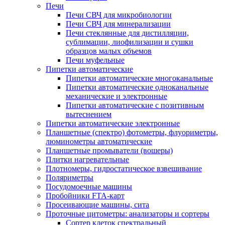
Печи
Печи СВЧ для микробиологии
Печи СВЧ для минерализации
Печи стеклянные для дистилляции,
сублимации, лиофилизации и сушки
образцов малых объемов
Печи муфельные
Пипетки автоматические
Пипетки автоматические многоканальные
Пипетки автоматические одноканальные
механические и электронные
Пипетки автоматические с позитивным
вытеснением
Пипетки автоматические электронные
Планшетные (спектро) фотометры, флуориметры,
люминометры автоматические
Планшетные промыватели (вошеры)
Плитки нагревательные
Плотномеры, гидростатическое взвешивание
Поляриметры
Посудомоечные машины
Пробойники FTA-карт
Просеивающие машины, сита
Проточные цитометры: анализаторы и сортеры
Сортер клеток спектральный