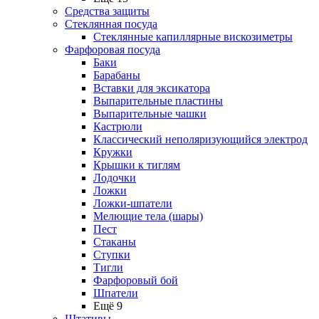
Средства защиты
Стеклянная посуда
Стеклянные капиллярные вискозиметры
Фарфоровая посуда
Баки
Барабаны
Вставки для эксикатора
Выпарительные пластины
Выпарительные чашки
Кастрюли
Классический неполяризующийся электрод
Кружки
Крышки к тиглям
Лодочки
Ложки
Ложки-шпатели
Мелющие тела (шары)
Пест
Стаканы
Ступки
Тигли
Фарфоровый бой
Шпатели
Ещё 9
Штативы