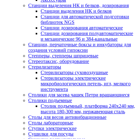
Станции выделения НК и белков, дозирования
Станции выделения НК и белков
Станции для автоматической подготовки
библиотек NGS
Станции дозирования автоматические
Станции дозирования полуавтоматические
и механические 96 и 384-канальные
Станции, перчаточные боксы и инкубаторы для
создания условий гипоксии
Степперы, степперы шприцевые
Стереотаксис, оборудование
Стерилизаторы
Стерилизаторы суховоздушные
Стерилизаторы электрические
микробиологических петель, игл, мелкого
инструмента
Столики для засева чашек Петри вращающиеся
Столики подъемные
Столик подъемный, платформа 240х240 мм,
высота 180-300 мм, нержавеющая сталь
Столы для весов антивибрационные
Столы лабораторные
Ступки электрические
Сушилки для посуды