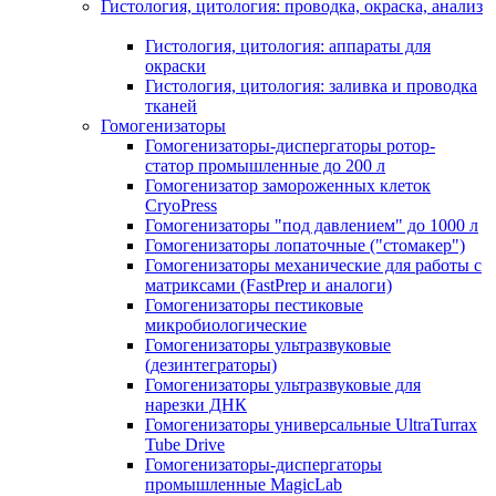
Гистология, цитология: проводка, окраска, анализ
Гистология, цитология: аппараты для
окраски
Гистология, цитология: заливка и проводка
тканей
Гомогенизаторы
Гомогенизаторы-диспергаторы ротор-
статор промышленные до 200 л
Гомогенизатор замороженных клеток
CryoPress
Гомогенизаторы "под давлением" до 1000 л
Гомогенизаторы лопаточные ("стомакер")
Гомогенизаторы механические для работы с
матриксами (FastPrep и аналоги)
Гомогенизаторы пестиковые
микробиологические
Гомогенизаторы ультразвуковые
(дезинтеграторы)
Гомогенизаторы ультразвуковые для
нарезки ДНК
Гомогенизаторы универсальные UltraTurrax
Tube Drive
Гомогенизаторы-диспергаторы
промышленные MagicLab