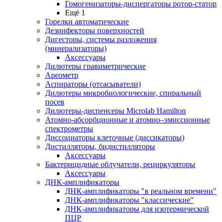
Гомогенизаторы-диспергаторы ротор-статор
Ещё 1
Горелки автоматические
Дезинфекторы поверхностей
Дигесторы, системы разложения
(минерализаторы)
Аксессуары
Дилютеры гравиметрические
Ареометр
Аспираторы (отсасыватели)
Дилютеры микробиологические, спиральный
посев
Дилютеры-диспенсеры Microlab Hamilton
Атомно-абсорбционные и атомно–эмиссионные
спектрометры
Диссоциаторы клеточные (диссикаторы)
Дистилляторы, бидистилляторы
Аксессуары
Бактерицидные облучатели, рециркуляторы
Аксессуары
ДНК-амплификаторы
ДНК-амплификаторы "в реальном времени"
ДНК-амплификаторы "классические"
ДНК-амплификаторы для изотермической
ПЦР