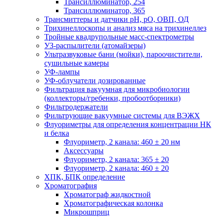
Трансиллюминатор, 254
Трансиллюминатор, 365
Трансмиттеры и датчики рН, рО, ОВП, ОД
Трихинеллоскопы и анализ мяса на трихинеллез
Тройные квадрупольные масс-спектрометры
УЗ-распылители (атомайзеры)
Ультразвуковые бани (мойки), пароочистители,
сушильные камеры
УФ-лампы
УФ-облучатели дозированные
Фильтрация вакуумная для микробиологии
(коллекторы/гребенки, пробоотборники)
Фильтродержатели
Фильтрующие вакуумные системы для ВЭЖХ
Флуориметры для определения концентрации НК
и белка
Флуориметр, 2 канала: 460 ± 20 нм
Аксессуары
Флуориметр, 2 канала: 365 ± 20
Флуориметр, 2 канала: 460 ± 20
ХПК, БПК определение
Хроматография
Хроматограф жидкостной
Хроматографическая колонка
Микрошприц