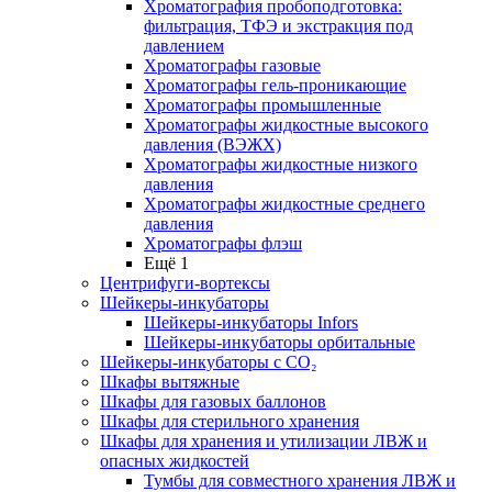
Хроматография пробоподготовка:
фильтрация, ТФЭ и экстракция под
давлением
Хроматографы газовые
Хроматографы гель-проникающие
Хроматографы промышленные
Хроматографы жидкостные высокого
давления (ВЭЖХ)
Хроматографы жидкостные низкого
давления
Хроматографы жидкостные среднего
давления
Хроматографы флэш
Ещё 1
Центрифуги-вортексы
Шейкеры-инкубаторы
Шейкеры-инкубаторы Infors
Шейкеры-инкубаторы орбитальные
Шейкеры-инкубаторы с CО₂
Шкафы вытяжные
Шкафы для газовых баллонов
Шкафы для стерильного хранения
Шкафы для хранения и утилизации ЛВЖ и
опасных жидкостей
Тумбы для совместного хранения ЛВЖ и