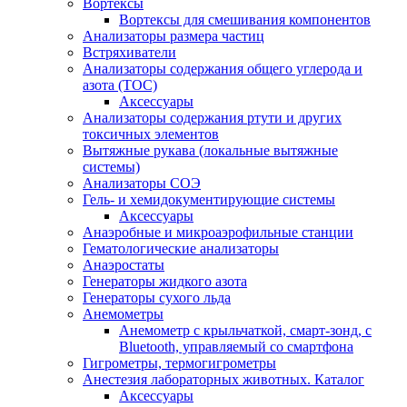
Вортексы
Вортексы для смешивания компонентов
Анализаторы размера частиц
Встряхиватели
Анализаторы содержания общего углерода и
азота (ТОС)
Аксессуары
Анализаторы содержания ртути и других
токсичных элементов
Вытяжные рукава (локальные вытяжные
системы)
Анализаторы СОЭ
Гель- и хемидокументирующие системы
Аксессуары
Анаэробные и микроаэрофильные станции
Гематологические анализаторы
Анаэростаты
Генераторы жидкого азота
Генераторы сухого льда
Анемометры
Анемометр с крыльчаткой, смарт-зонд, с
Bluetooth, управляемый со смартфона
Гигрометры, термогигрометры
Анестезия лабораторных животных. Каталог
Аксессуары