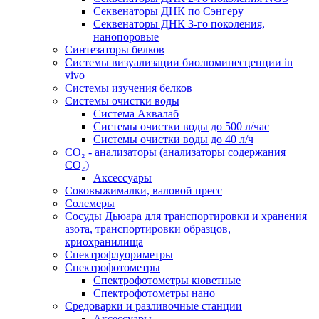
Секвенаторы ДНК по Сэнгеру
Секвенаторы ДНК 3-го поколения,
нанопоровые
Синтезаторы белков
Системы визуализации биолюминесценции in
vivo
Системы изучения белков
Системы очистки воды
Система Аквалаб
Системы очистки воды до 500 л/час
Системы очистки воды до 40 л/ч
СО₂ - анализаторы (анализаторы содержания
СО₂)
Аксессуары
Соковыжималки, валовой пресс
Солемеры
Сосуды Дьюара для транспортировки и хранения
азота, транспортировки образцов,
криохранилища
Спектрофлуориметры
Спектрофотометры
Спектрофотометры кюветные
Спектрофотометры нано
Средоварки и разливочные станции
Аксессуары