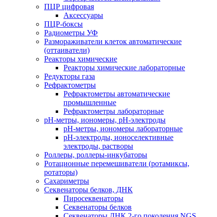
ПЦР цифровая
Аксессуары
ПЦР-боксы
Радиометры УФ
Размораживатели клеток автоматические
(оттаиватели)
Реакторы химические
Реакторы химические лабораторные
Редукторы газа
Рефрактометры
Рефрактометры автоматические
промышленные
Рефрактометры лабораторные
рН-метры, иономеры, рН-электроды
рН-метры, иономеры лабораторные
рН-электроды, ионоселективные
электроды, растворы
Роллеры, роллеры-инкубаторы
Ротационные перемешиватели (ротамиксы,
ротаторы)
Сахариметры
Секвенаторы белков, ДНК
Пиросеквенаторы
Секвенаторы белков
Секвенаторы ДНК 2-го поколения NGS