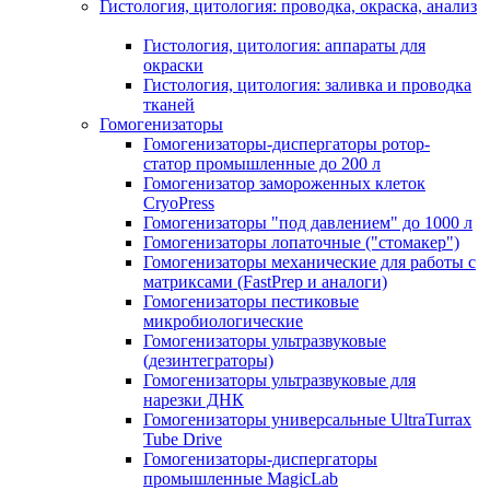
Гистология, цитология: проводка, окраска, анализ
Гистология, цитология: аппараты для
окраски
Гистология, цитология: заливка и проводка
тканей
Гомогенизаторы
Гомогенизаторы-диспергаторы ротор-
статор промышленные до 200 л
Гомогенизатор замороженных клеток
CryoPress
Гомогенизаторы "под давлением" до 1000 л
Гомогенизаторы лопаточные ("стомакер")
Гомогенизаторы механические для работы с
матриксами (FastPrep и аналоги)
Гомогенизаторы пестиковые
микробиологические
Гомогенизаторы ультразвуковые
(дезинтеграторы)
Гомогенизаторы ультразвуковые для
нарезки ДНК
Гомогенизаторы универсальные UltraTurrax
Tube Drive
Гомогенизаторы-диспергаторы
промышленные MagicLab