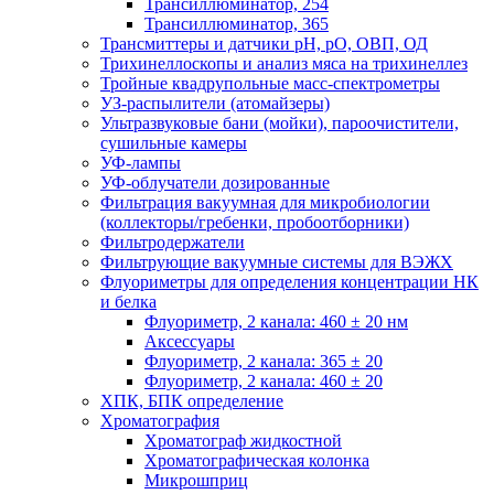
Трансиллюминатор, 254
Трансиллюминатор, 365
Трансмиттеры и датчики рН, рО, ОВП, ОД
Трихинеллоскопы и анализ мяса на трихинеллез
Тройные квадрупольные масс-спектрометры
УЗ-распылители (атомайзеры)
Ультразвуковые бани (мойки), пароочистители,
сушильные камеры
УФ-лампы
УФ-облучатели дозированные
Фильтрация вакуумная для микробиологии
(коллекторы/гребенки, пробоотборники)
Фильтродержатели
Фильтрующие вакуумные системы для ВЭЖХ
Флуориметры для определения концентрации НК
и белка
Флуориметр, 2 канала: 460 ± 20 нм
Аксессуары
Флуориметр, 2 канала: 365 ± 20
Флуориметр, 2 канала: 460 ± 20
ХПК, БПК определение
Хроматография
Хроматограф жидкостной
Хроматографическая колонка
Микрошприц