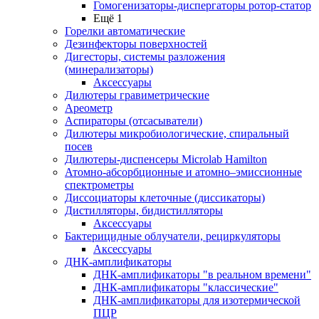
Гомогенизаторы-диспергаторы ротор-статор
Ещё 1
Горелки автоматические
Дезинфекторы поверхностей
Дигесторы, системы разложения
(минерализаторы)
Аксессуары
Дилютеры гравиметрические
Ареометр
Аспираторы (отсасыватели)
Дилютеры микробиологические, спиральный
посев
Дилютеры-диспенсеры Microlab Hamilton
Атомно-абсорбционные и атомно–эмиссионные
спектрометры
Диссоциаторы клеточные (диссикаторы)
Дистилляторы, бидистилляторы
Аксессуары
Бактерицидные облучатели, рециркуляторы
Аксессуары
ДНК-амплификаторы
ДНК-амплификаторы "в реальном времени"
ДНК-амплификаторы "классические"
ДНК-амплификаторы для изотермической
ПЦР