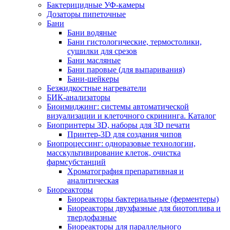
Бактерицидные УФ-камеры
Дозаторы пипеточные
Бани
Бани водяные
Бани гистологические, термостолики,
сушилки для срезов
Бани масляные
Бани паровые (для выпаривания)
Бани-шейкеры
Безжидкостные нагреватели
БИК-анализаторы
Биоимиджинг: системы автоматической
визуализации и клеточного скрининга. Каталог
Биопринтеры 3D, наборы для 3D печати
Принтер-3D для создания чипов
Биопроцессинг: одноразовые технологии,
масскультивирование клеток, очистка
фармсубстанций
Хроматография препаративная и
аналитическая
Биореакторы
Биореакторы бактериальные (ферментеры)
Биореакторы двухфазные для биотоплива и
твердофазные
Биореакторы для параллельного