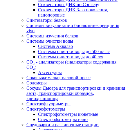
Секвенаторы ДНК по Сэнгеру
Секвенаторы ДНК 3-го поколения,
нанопоровые
Синтезаторы белков
Системы визуализации биолюминесценции in
vivo
Системы изучения белков
Системы очистки воды
Система Аквалаб
Системы очистки воды до 500 л/час
Системы очистки воды до 40 л/ч
СО₂ - анализаторы (анализаторы содержания
СО₂)
Аксессуары
Соковыжималки, валовой пресс
Солемеры
Сосуды Дьюара для транспортировки и хранения
азота, транспортировки образцов,
криохранилища
Спектрофлуориметры
Спектрофотометры
Спектрофотометры кюветные
Спектрофотометры нано
Средоварки и разливочные станции
Аксессуары