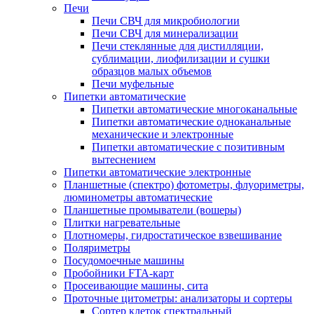
Печи
Печи СВЧ для микробиологии
Печи СВЧ для минерализации
Печи стеклянные для дистилляции,
сублимации, лиофилизации и сушки
образцов малых объемов
Печи муфельные
Пипетки автоматические
Пипетки автоматические многоканальные
Пипетки автоматические одноканальные
механические и электронные
Пипетки автоматические с позитивным
вытеснением
Пипетки автоматические электронные
Планшетные (спектро) фотометры, флуориметры,
люминометры автоматические
Планшетные промыватели (вошеры)
Плитки нагревательные
Плотномеры, гидростатическое взвешивание
Поляриметры
Посудомоечные машины
Пробойники FTA-карт
Просеивающие машины, сита
Проточные цитометры: анализаторы и сортеры
Сортер клеток спектральный