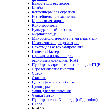
Ёмкость для растворов
Колбы
Контейнеры для образцов
Контейнеры для хранения
Криогенная защита
Криопробирки
Культуральный пластик
Мерная посуда
Микробиологические петли и шпатели
Наконечники для дозаторов
Пакеты для автоклавирования
Пипетка Пастера
Пробирки и крышки для
радиоиммуноанализа (RIA)
Пробирки, стрипы и планшеты для ПЦР
Серологические пипетки
Совок
Стаканы
Центрифужные пробирки
Цилиндры
Чаши для взвешивания
Чашки Петри
Пробирки типа Эппендорф (Eppendorf)
Виала
Ещё 15