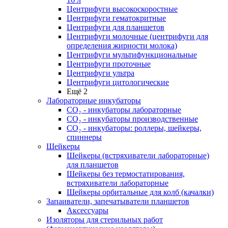
Центрифуги высокоскоростные
Центрифуги гематокритные
Центрифуги для планшетов
Центрифуги молочные (центрифуги для
определения жирности молока)
Центрифуги мультифункциональные
Центрифуги проточные
Центрифуги ультра
Центрифуги цитологические
Ещё 2
Лабораторные инкубаторы
СО₂ - инкубаторы лабораторные
СО₂ - инкубаторы производственные
СО₂ - инкубаторы: роллеры, шейкеры,
спиннеры
Шейкеры
Шейкеры (встряхиватели лабораторные)
для планшетов
Шейкеры без термостатирования,
встряхиватели лабораторные
Шейкеры орбитальные для колб (качалки)
Запаиватели, запечатыватели планшетов
Аксессуары
Изоляторы для стерильных работ