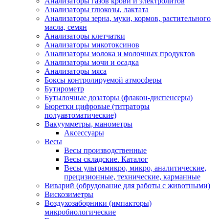
Анализаторы газов крови и электролитов
Анализаторы глюкозы, лактата
Анализаторы зерна, муки, кормов, растительного
масла, семян
Анализаторы клетчатки
Анализаторы микотоксинов
Анализаторы молока и молочных продуктов
Анализаторы мочи и осадка
Анализаторы мяса
Боксы контролируемой атмосферы
Бутирометр
Бутылочные дозаторы (флакон-диспенсеры)
Бюретки цифровые (титраторы
полуавтоматические)
Вакуумметры, манометры
Аксессуары
Весы
Весы производственные
Весы складские. Каталог
Весы ультрамикро, микро, аналитические,
прецизионные, технические, карманные
Виварий (обрудование для работы с животными)
Вискозиметры
Воздухозаборники (импакторы)
микробиологические