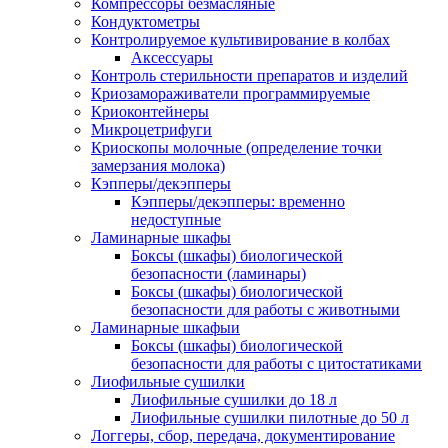
Компрессоры безмасляные
Кондуктометры
Контролируемое культивирование в колбах
Аксессуары
Контроль стерильности препаратов и изделий
Криозамораживатели программируемые
Криоконтейнеры
Микроцетрифуги
Криоскопы молочные (определение точки
замерзания молока)
Кэпперы/декэпперы
Кэпперы/декэпперы: временно
недоступные
Ламинарные шкафы
Боксы (шкафы) биологической
безопасности (ламинары)
Боксы (шкафы) биологической
безопасности для работы с животными
Ламинарные шкафыи
Боксы (шкафы) биологической
безопасности для работы с цитостатиками
Лиофильные сушилки
Лиофильные сушилки до 18 л
Лиофильные сушилки пилотные до 50 л
Логгеры, сбор, передача, документирование