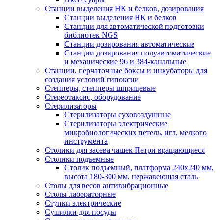
Станции выделения НК и белков, дозирования
Станции выделения НК и белков
Станции для автоматической подготовки
библиотек NGS
Станции дозирования автоматические
Станции дозирования полуавтоматические
и механические 96 и 384-канальные
Станции, перчаточные боксы и инкубаторы для
создания условий гипоксии
Степперы, степперы шприцевые
Стереотаксис, оборудование
Стерилизаторы
Стерилизаторы суховоздушные
Стерилизаторы электрические
микробиологических петель, игл, мелкого
инструмента
Столики для засева чашек Петри вращающиеся
Столики подъемные
Столик подъемный, платформа 240х240 мм,
высота 180-300 мм, нержавеющая сталь
Столы для весов антивибрационные
Столы лабораторные
Ступки электрические
Сушилки для посуды