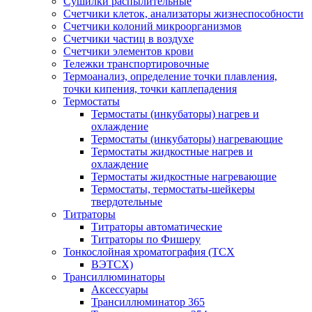
Сушилки распылительные
Счетчики клеток, анализаторы жизнеспособности
Счетчики колоний микроорганизмов
Счетчики частиц в воздухе
Счетчики элементов крови
Тележки транспортировочные
Термоанализ, определение точки плавления,
точки кипения, точки каплепадения
Термостаты
Термостаты (инкубаторы) нагрев и
охлаждение
Термостаты (инкубаторы) нагревающие
Термостаты жидкостные нагрев и
охлаждение
Термостаты жидкостные нагревающие
Термостаты, термостаты-шейкеры
твердотельные
Титраторы
Титраторы автоматические
Титраторы по Фишеру
Тонкослойная хроматография (ТСХ
ВЭТСХ)
Трансиллюминаторы
Аксессуары
Трансиллюминатор 365