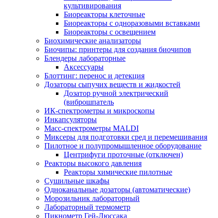
культивирования
Биореакторы клеточные
Биореакторы с одноразовыми вставками
Биореакторы с освещением
Биохимические анализаторы
Биочипы: принтеры для создания биочипов
Блендеры лабораторные
Аксессуары
Блоттинг: перенос и детекция
Дозаторы сыпучих веществ и жидкостей
Дозатор ручной электрический
(виброшпатель
ИК-спектрометры и микроскопы
Инкапсуляторы
Масс-спектрометры MALDI
Миксеры для подготовки сред и перемешивания
Пилотное и полупромышленное оборудование
Центрифуги проточные (отключен)
Реакторы высокого давления
Реакторы химические пилотные
Сушильные шкафы
Одноканальные дозаторы (автоматические)
Морозильник лабораторный
Лабораторный термометр
Пикнометр Гей-Люссака