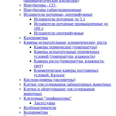
(фармацевтические изоляторы)
Инкубаторы - CO₂
Инкубаторы гибридизационные
Испарители роторные, центрифужные
Испарители роторные до 5 л
Испарители роторные промышленные до
100 л
Испарители центрифужные
Калориметры
Камеры испытательные, климатические, роста
Камеры термические (температура)
Камеры испытательные переменных
условий (температура, влажность)
Камеры роста (температура, влажность,
свет)
Климатические камеры постоянных
условий. Каталог
Кислородомеры (оксиметры)
Клетки для содержания лабораторных животных
Клетки и оборудование для содержания
животных
Клеточные "перфораторы"
Аксессуары
Колбонагреватели
Колориметры