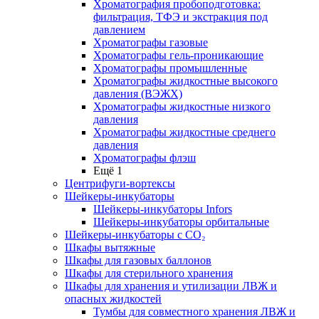
Хроматография пробоподготовка:
фильтрация, ТФЭ и экстракция под
давлением
Хроматографы газовые
Хроматографы гель-проникающие
Хроматографы промышленные
Хроматографы жидкостные высокого
давления (ВЭЖХ)
Хроматографы жидкостные низкого
давления
Хроматографы жидкостные среднего
давления
Хроматографы флэш
Ещё 1
Центрифуги-вортексы
Шейкеры-инкубаторы
Шейкеры-инкубаторы Infors
Шейкеры-инкубаторы орбитальные
Шейкеры-инкубаторы с CО₂
Шкафы вытяжные
Шкафы для газовых баллонов
Шкафы для стерильного хранения
Шкафы для хранения и утилизации ЛВЖ и
опасных жидкостей
Тумбы для совместного хранения ЛВЖ и