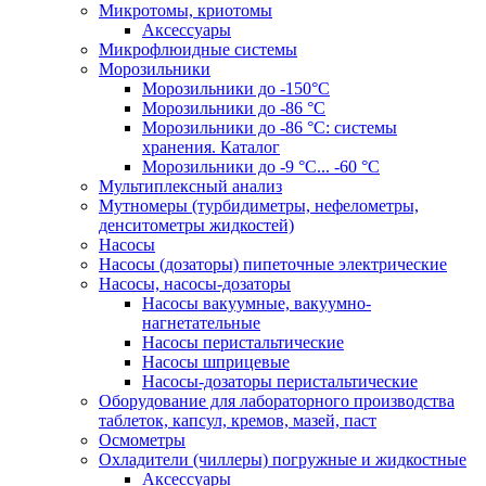
Микротомы, криотомы
Аксессуары
Микрофлюидные системы
Морозильники
Морозильники до -150°С
Морозильники до -86 °C
Морозильники до -86 °C: системы
хранения. Каталог
Морозильники до -9 °C... -60 °C
Мультиплексный анализ
Мутномеры (турбидиметры, нефелометры,
денситометры жидкостей)
Насосы
Насосы (дозаторы) пипеточные электрические
Насосы, насосы-дозаторы
Насосы вакуумные, вакуумно-
нагнетательные
Насосы перистальтические
Насосы шприцевые
Насосы-дозаторы перистальтические
Оборудование для лабораторного производства
таблеток, капсул, кремов, мазей, паст
Осмометры
Охладители (чиллеры) погружные и жидкостные
Аксессуары