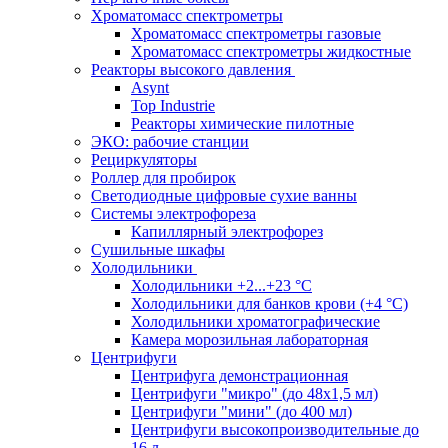
Хроматомасс спектрометры
Хроматомасс спектрометры газовые
Хроматомасс спектрометры жидкостные
Реакторы высокого давления
Asynt
Top Industrie
Реакторы химические пилотные
ЭКО: рабочие станции
Рециркуляторы
Роллер для пробирок
Светодиодные цифровые сухие ванны
Системы электрофореза
Капиллярный электрофорез
Сушильные шкафы
Холодильники
Холодильники +2...+23 °С
Холодильники для банков крови (+4 °С)
Холодильники хроматографические
Камера морозильная лабораторная
Центрифуги
Центрифуга демонстрационная
Центрифуги "микро" (до 48x1,5 мл)
Центрифуги "мини" (до 400 мл)
Центрифуги высокопроизводительные до
16 л