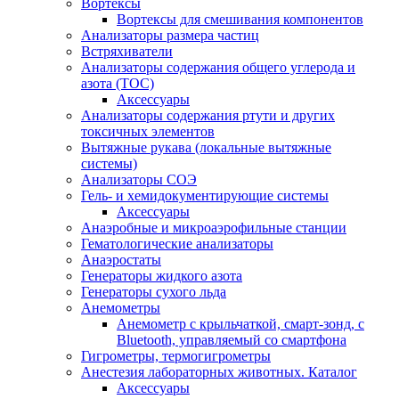
Вортексы
Вортексы для смешивания компонентов
Анализаторы размера частиц
Встряхиватели
Анализаторы содержания общего углерода и
азота (ТОС)
Аксессуары
Анализаторы содержания ртути и других
токсичных элементов
Вытяжные рукава (локальные вытяжные
системы)
Анализаторы СОЭ
Гель- и хемидокументирующие системы
Аксессуары
Анаэробные и микроаэрофильные станции
Гематологические анализаторы
Анаэростаты
Генераторы жидкого азота
Генераторы сухого льда
Анемометры
Анемометр с крыльчаткой, смарт-зонд, с
Bluetooth, управляемый со смартфона
Гигрометры, термогигрометры
Анестезия лабораторных животных. Каталог
Аксессуары