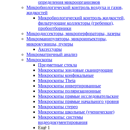
определения микроорганизмов
Микробиологический контроль воздуха и газов,
жидкостей
Микробиологический контроль жидкостей,
фильтрующие коллекторы (гребенки),
пробоотборники
Микродиссекторы, микроперфораторы, лазеры
Микроманипуляторы, микроинъекторы,
микрокузницы, пулеры
Аксессуары
Микроматричный анализ
Микроскопы
Предметные стекла
Микроскопы зондовые сканирующие
Микроскопы конфокальные
Микроскопы Theia
Микроскопы инвертированные
Микроскопы поляризационные
Микроскопы прямые исследовательские
Микроскопы прямые начального уровня
Микроскопы стерео
Микроскопы школьные (ученические)
Микроскопы: системы
видеодокументирования
Ещё 1