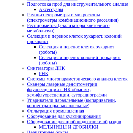
Подготовка проб для инструментального анализа
Аксессуары
Раман-спектрометры и микроскопы
(спектрометры комбинационного рассеяния)
Респирометры (анализаторы клеточного
метаболизма)
Селекция и перенос клеток эукариот, колоний
прокариот
Селекция и перенос клеток эукариот
(роботы)
Селекция и перенос колоний прокариот
(роботы)
Синтезаторы ДНК
РНК
Системы многопараметрического анализа клеток
Сканеры лазерные денситометрии,
флуоресценции в ИК областях,
хемифлуоресценции, ауторадиографии
Упариватели параллельные (выпариватели,
концентраторы параллельные)
Фильтрация промышленная
Оборудование для культивирования
Оборудование для пробоподготовки образцов
МЕЛЬНИЦЫ И ДРОБИЛКИ
Перчаточные боксы