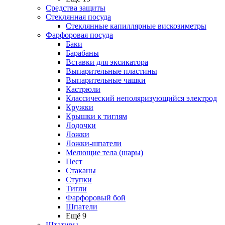
Средства защиты
Стеклянная посуда
Стеклянные капиллярные вискозиметры
Фарфоровая посуда
Баки
Барабаны
Вставки для эксикатора
Выпарительные пластины
Выпарительные чашки
Кастрюли
Классический неполяризующийся электрод
Кружки
Крышки к тиглям
Лодочки
Ложки
Ложки-шпатели
Мелющие тела (шары)
Пест
Стаканы
Ступки
Тигли
Фарфоровый бой
Шпатели
Ещё 9
Штативы