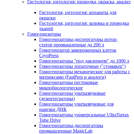
Гистология, цитология: проводка, окраска, анализ
Гистология, цитология: аппараты для
окраски
Гистология, цитология: заливка и проводка
тканей
Гомогенизаторы
Гомогенизаторы-диспергаторы ротор-
статор промышленные до 200 л
Гомогенизатор замороженных клеток
CryoPress
Гомогенизаторы "под давлением" до 1000 л
Гомогенизаторы лопаточные ("стомакер")
Гомогенизаторы механические для работы с
матриксами (FastPrep и аналоги)
Гомогенизаторы пестиковые
микробиологические
Гомогенизаторы ультразвуковые
(дезинтеграторы)
Гомогенизаторы ультразвуковые для
нарезки ДНК
Гомогенизаторы универсальные UltraTurrax
Tube Drive
Гомогенизаторы-диспергаторы
промышленные MagicLab