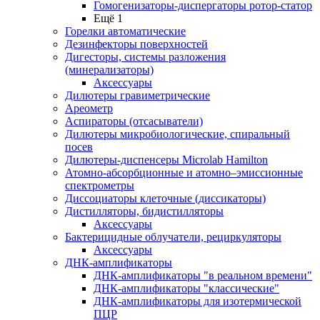
Гомогенизаторы-диспергаторы ротор-статор
Ещё 1
Горелки автоматические
Дезинфекторы поверхностей
Дигесторы, системы разложения
(минерализаторы)
Аксессуары
Дилютеры гравиметрические
Ареометр
Аспираторы (отсасыватели)
Дилютеры микробиологические, спиральный
посев
Дилютеры-диспенсеры Microlab Hamilton
Атомно-абсорбционные и атомно–эмиссионные
спектрометры
Диссоциаторы клеточные (диссикаторы)
Дистилляторы, бидистилляторы
Аксессуары
Бактерицидные облучатели, рециркуляторы
Аксессуары
ДНК-амплификаторы
ДНК-амплификаторы "в реальном времени"
ДНК-амплификаторы "классические"
ДНК-амплификаторы для изотермической
ПЦР