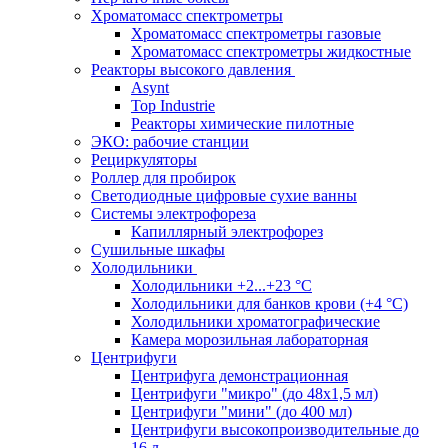
Хроматомасс спектрометры
Хроматомасс спектрометры газовые
Хроматомасс спектрометры жидкостные
Реакторы высокого давления
Asynt
Top Industrie
Реакторы химические пилотные
ЭКО: рабочие станции
Рециркуляторы
Роллер для пробирок
Светодиодные цифровые сухие ванны
Системы электрофореза
Капиллярный электрофорез
Сушильные шкафы
Холодильники
Холодильники +2...+23 °С
Холодильники для банков крови (+4 °С)
Холодильники хроматографические
Камера морозильная лабораторная
Центрифуги
Центрифуга демонстрационная
Центрифуги "микро" (до 48x1,5 мл)
Центрифуги "мини" (до 400 мл)
Центрифуги высокопроизводительные до
16 л