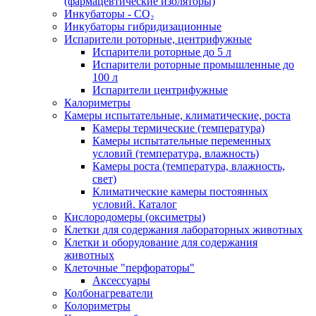
(фармацевтические изоляторы)
Инкубаторы - CO₂
Инкубаторы гибридизационные
Испарители роторные, центрифужные
Испарители роторные до 5 л
Испарители роторные промышленные до
100 л
Испарители центрифужные
Калориметры
Камеры испытательные, климатические, роста
Камеры термические (температура)
Камеры испытательные переменных
условий (температура, влажность)
Камеры роста (температура, влажность,
свет)
Климатические камеры постоянных
условий. Каталог
Кислородомеры (оксиметры)
Клетки для содержания лабораторных животных
Клетки и оборудование для содержания
животных
Клеточные "перфораторы"
Аксессуары
Колбонагреватели
Колориметры