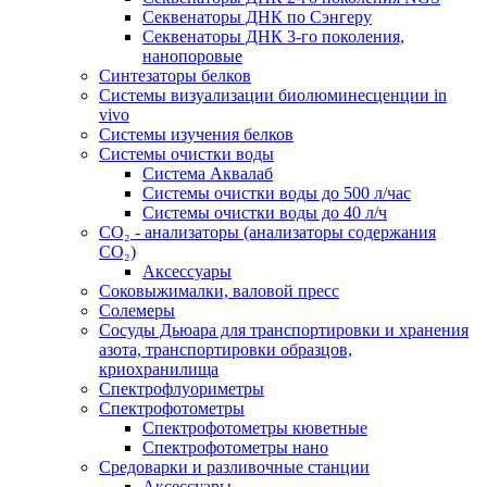
Секвенаторы ДНК по Сэнгеру
Секвенаторы ДНК 3-го поколения,
нанопоровые
Синтезаторы белков
Системы визуализации биолюминесценции in
vivo
Системы изучения белков
Системы очистки воды
Система Аквалаб
Системы очистки воды до 500 л/час
Системы очистки воды до 40 л/ч
СО₂ - анализаторы (анализаторы содержания
СО₂)
Аксессуары
Соковыжималки, валовой пресс
Солемеры
Сосуды Дьюара для транспортировки и хранения
азота, транспортировки образцов,
криохранилища
Спектрофлуориметры
Спектрофотометры
Спектрофотометры кюветные
Спектрофотометры нано
Средоварки и разливочные станции
Аксессуары