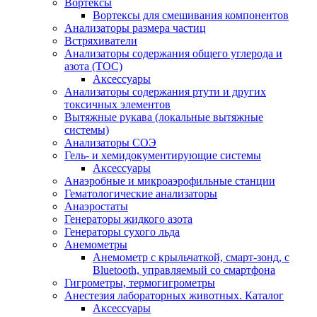
Вортексы
Вортексы для смешивания компонентов
Анализаторы размера частиц
Встряхиватели
Анализаторы содержания общего углерода и
азота (ТОС)
Аксессуары
Анализаторы содержания ртути и других
токсичных элементов
Вытяжные рукава (локальные вытяжные
системы)
Анализаторы СОЭ
Гель- и хемидокументирующие системы
Аксессуары
Анаэробные и микроаэрофильные станции
Гематологические анализаторы
Анаэростаты
Генераторы жидкого азота
Генераторы сухого льда
Анемометры
Анемометр с крыльчаткой, смарт-зонд, с
Bluetooth, управляемый со смартфона
Гигрометры, термогигрометры
Анестезия лабораторных животных. Каталог
Аксессуары