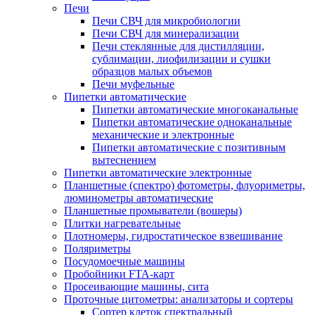
Печи
Печи СВЧ для микробиологии
Печи СВЧ для минерализации
Печи стеклянные для дистилляции,
сублимации, лиофилизации и сушки
образцов малых объемов
Печи муфельные
Пипетки автоматические
Пипетки автоматические многоканальные
Пипетки автоматические одноканальные
механические и электронные
Пипетки автоматические с позитивным
вытеснением
Пипетки автоматические электронные
Планшетные (спектро) фотометры, флуориметры,
люминометры автоматические
Планшетные промыватели (вошеры)
Плитки нагревательные
Плотномеры, гидростатическое взвешивание
Поляриметры
Посудомоечные машины
Пробойники FTA-карт
Просеивающие машины, сита
Проточные цитометры: анализаторы и сортеры
Сортер клеток спектральный