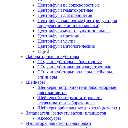
Центрифуги высокоскоростные
Центрифуги гематокритные
Центрифуги для планшетов
Центрифуги молочные (центрифуги для
определения жирности молока)
Центрифуги мультифункциональные
Центрифуги проточные
Центрифуги ультра
Центрифуги цитологические
Ещё 2
Лабораторные инкубаторы
СО₂ - инкубаторы лабораторные
СО₂ - инкубаторы производственные
СО₂ - инкубаторы: роллеры, шейкеры,
спиннеры
Шейкеры
Шейкеры (встряхиватели лабораторные)
для планшетов
Шейкеры без термостатирования,
встряхиватели лабораторные
Шейкеры орбитальные для колб (качалки)
Запаиватели, запечатыватели планшетов
Аксессуары
Изоляторы для стерильных работ