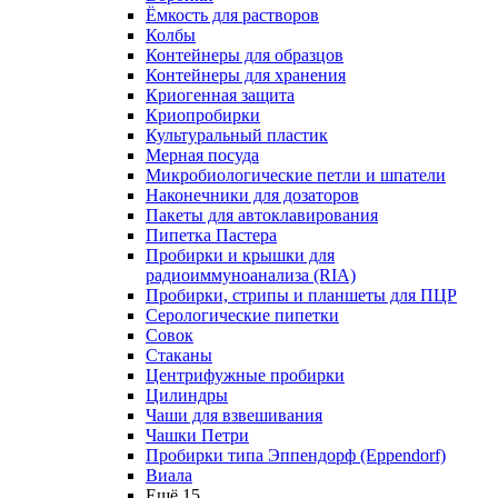
Ёмкость для растворов
Колбы
Контейнеры для образцов
Контейнеры для хранения
Криогенная защита
Криопробирки
Культуральный пластик
Мерная посуда
Микробиологические петли и шпатели
Наконечники для дозаторов
Пакеты для автоклавирования
Пипетка Пастера
Пробирки и крышки для
радиоиммуноанализа (RIA)
Пробирки, стрипы и планшеты для ПЦР
Серологические пипетки
Совок
Стаканы
Центрифужные пробирки
Цилиндры
Чаши для взвешивания
Чашки Петри
Пробирки типа Эппендорф (Eppendorf)
Виала
Ещё 15