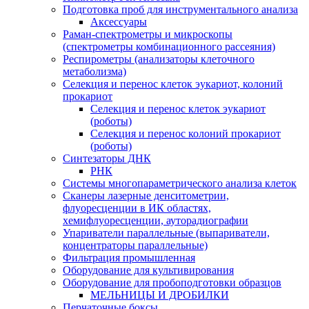
Подготовка проб для инструментального анализа
Аксессуары
Раман-спектрометры и микроскопы
(спектрометры комбинационного рассеяния)
Респирометры (анализаторы клеточного
метаболизма)
Селекция и перенос клеток эукариот, колоний
прокариот
Селекция и перенос клеток эукариот
(роботы)
Селекция и перенос колоний прокариот
(роботы)
Синтезаторы ДНК
РНК
Системы многопараметрического анализа клеток
Сканеры лазерные денситометрии,
флуоресценции в ИК областях,
хемифлуоресценции, ауторадиографии
Упариватели параллельные (выпариватели,
концентраторы параллельные)
Фильтрация промышленная
Оборудование для культивирования
Оборудование для пробоподготовки образцов
МЕЛЬНИЦЫ И ДРОБИЛКИ
Перчаточные боксы