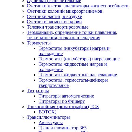
Сушилки распылительные
Счетчики клеток, анализаторы жизнеспособности
Счетчики колоний микроорганизмов
Счетчики частиц в воздухе
Счетчики элементов крови
Тележки транспортировочные
Термоанализ, определение точки плавления,
точки кипения, точки каплепадения
Термостаты
Термостаты (инкубаторы) нагрев и
охлаждение
Термостаты (инкубаторы) нагревающие
Термостаты жидкостные нагрев и
охлаждение
Термостаты жидкостные нагревающие
Термостаты, термостаты-шейкеры
твердотельные
Титраторы
Титраторы автоматические
Титраторы по Фишеру
Тонкослойная хроматография (ТСХ
ВЭТСХ)
Трансиллюминаторы
Аксессуары
Трансиллюминатор 365