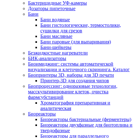
Бактерицидные УФ-камеры
Дозаторы пипеточные
Бани
Бани водяные
Бани гистологические, термостолики,
сушилки для срезов
Бани масляные
Бани паровые (для выпаривания)
Бани-шейкеры
Безжидкостные нагреватели
БИК-анализаторы
Биоимиджинг: системы автоматической
визуализации и клеточного скрининга. Каталог
Биопринтеры 3D, наборы для 3D печати
Принтер-3D для создания чипов
Биопроцессинг: одноразовые технологии,
масскультивирование клеток, очистка
фармсубстанций
Хроматография препаративная и
аналитическая
Биореакторы
Биореакторы бактериальные (ферментеры)
Биореакторы двухфазные для биотоплива и
твердофазные
Биореакторы для параллельного