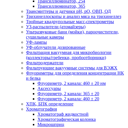
Трансиллюминатор, 254
Трансиллюминатор, 365
Трансмиттеры и датчики рН, рО, ОВП, ОД
Трихинеллоскопы и анализ мяса на трихинеллез
Тройные квадрупольные масс-спектрометры
УЗ-распылители (атомайзеры)
Ультразвуковые бани (мойки), пароочистители,
сушильные камеры
УФ-лампы
УФ-облучатели дозированные
Фильтрация вакуумная для микробиологии
(коллекторы/гребенки, пробоотборники)
Фильтродержатели
Фильтрующие вакуумные системы для ВЭЖХ
Флуориметры для определения концентрации НК
и белка
Флуориметр, 2 канала: 460 ± 20 нм
Аксессуары
Флуориметр, 2 канала: 365 ± 20
Флуориметр, 2 канала: 460 ± 20
ХПК, БПК определение
Хроматография
Хроматограф жидкостной
Хроматографическая колонка
Микрошприц