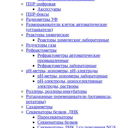
ПЦР цифровая
Аксессуары
ПЦР-боксы
Радиометры УФ
Размораживатели клеток автоматические
(оттаиватели)
Реакторы химические
Реакторы химические лабораторные
Редукторы газа
Рефрактометры
Рефрактометры автоматические
промышленные
Рефрактометры лабораторные
рН-метры, иономеры, рН-электроды
рН-метры, иономеры лабораторные
рН-электроды, ионоселективные
электроды, растворы
Роллеры, роллеры-инкубаторы
Ротационные перемешиватели (ротамиксы,
ротаторы)
Сахариметры
Секвенаторы белков, ДНК
Пиросеквенаторы
Секвенаторы белков
Секвенаторы ДНК 2-го поколения NGS