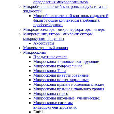
определения микроорганизмов
Микробиологический контроль воздуха и газов,
жидкостей
Микробиологический контроль жидкостей,
фильтрующие коллекторы (гребенки),
пробоотборники
Микродиссекторы, микроперфораторы, лазеры
Микроманипуляторы, микроинъекторы,
микрокузницы, пулеры
Аксессуары
Микроматричный анализ
Микроскопы
Предметные стекла
Микроскопы зондовые сканирующие
Микроскопы конфокальные
Микроскопы Theia
Микроскопы инвертированные
Микроскопы поляризационные
Микроскопы прямые исследовательские
Микроскопы прямые начального уровня
Микроскопы стерео
Микроскопы школьные (ученические)
Микроскопы: системы
видеодокументирования
Ещё 1