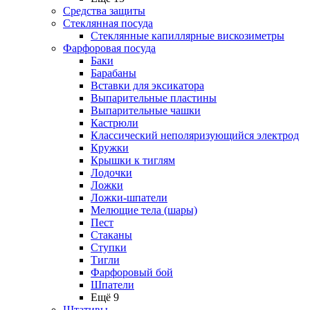
Средства защиты
Стеклянная посуда
Стеклянные капиллярные вискозиметры
Фарфоровая посуда
Баки
Барабаны
Вставки для эксикатора
Выпарительные пластины
Выпарительные чашки
Кастрюли
Классический неполяризующийся электрод
Кружки
Крышки к тиглям
Лодочки
Ложки
Ложки-шпатели
Мелющие тела (шары)
Пест
Стаканы
Ступки
Тигли
Фарфоровый бой
Шпатели
Ещё 9
Штативы