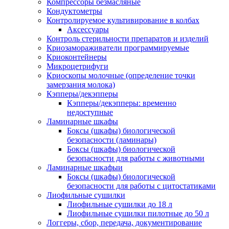
Компрессоры безмасляные
Кондуктометры
Контролируемое культивирование в колбах
Аксессуары
Контроль стерильности препаратов и изделий
Криозамораживатели программируемые
Криоконтейнеры
Микроцетрифуги
Криоскопы молочные (определение точки
замерзания молока)
Кэпперы/декэпперы
Кэпперы/декэпперы: временно
недоступные
Ламинарные шкафы
Боксы (шкафы) биологической
безопасности (ламинары)
Боксы (шкафы) биологической
безопасности для работы с животными
Ламинарные шкафыи
Боксы (шкафы) биологической
безопасности для работы с цитостатиками
Лиофильные сушилки
Лиофильные сушилки до 18 л
Лиофильные сушилки пилотные до 50 л
Логгеры, сбор, передача, документирование