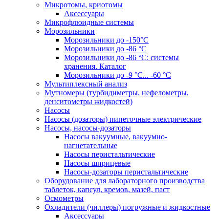
Микротомы, криотомы
Аксессуары
Микрофлюидные системы
Морозильники
Морозильники до -150°С
Морозильники до -86 °C
Морозильники до -86 °C: системы
хранения. Каталог
Морозильники до -9 °C... -60 °C
Мультиплексный анализ
Мутномеры (турбидиметры, нефелометры,
денситометры жидкостей)
Насосы
Насосы (дозаторы) пипеточные электрические
Насосы, насосы-дозаторы
Насосы вакуумные, вакуумно-
нагнетательные
Насосы перистальтические
Насосы шприцевые
Насосы-дозаторы перистальтические
Оборудование для лабораторного производства
таблеток, капсул, кремов, мазей, паст
Осмометры
Охладители (чиллеры) погружные и жидкостные
Аксессуары