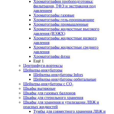
Хроматография пробоподготовка:
фильтрация, ТФЭ и экстракция под
давлением
Хроматографы газовые
Хроматографы гель-проникающие
Хроматографы промышленные
Хроматографы жидкостные высокого
давления (ВЭЖХ)
Хроматографы жидкостные низкого
давления
Хроматографы жидкостные среднего
давления
Хроматографы флэш
Ещё 1
Центрифуги-вортексы
Шейкеры-инкубаторы
Шейкеры-инкубаторы Infors
Шейкеры-инкубаторы орбитальные
Шейкеры-инкубаторы с CО₂
Шкафы вытяжные
Шкафы для газовых баллонов
Шкафы для стерильного хранения
Шкафы для хранения и утилизации ЛВЖ и
опасных жидкостей
Тумбы для совместного хранения ЛВЖ и