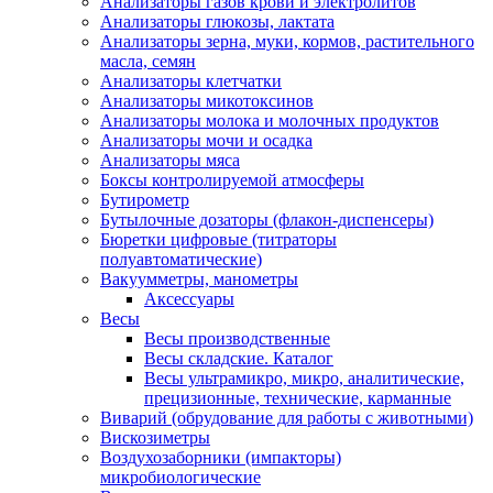
Анализаторы газов крови и электролитов
Анализаторы глюкозы, лактата
Анализаторы зерна, муки, кормов, растительного
масла, семян
Анализаторы клетчатки
Анализаторы микотоксинов
Анализаторы молока и молочных продуктов
Анализаторы мочи и осадка
Анализаторы мяса
Боксы контролируемой атмосферы
Бутирометр
Бутылочные дозаторы (флакон-диспенсеры)
Бюретки цифровые (титраторы
полуавтоматические)
Вакуумметры, манометры
Аксессуары
Весы
Весы производственные
Весы складские. Каталог
Весы ультрамикро, микро, аналитические,
прецизионные, технические, карманные
Виварий (обрудование для работы с животными)
Вискозиметры
Воздухозаборники (импакторы)
микробиологические