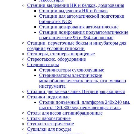
Станции выделения НК и белков, дозирования
Станции выделения НК и белков
Станции для автоматической подготовки
библиотек NGS
Станции дозирования автоматические
Станции дозирования полуавтоматические
и механические 96 и 384-канальные
Станции, перчаточные боксы и инкубаторы для
создания условий гипоксии
Степперы, степперы шприцевые
Стереотаксис, оборудование
Стерилизаторы
Стерилизаторы суховоздушные
Стерилизаторы электрические
микробиологических петель, игл, мелкого
инструмента
Столики для засева чашек Петри вращающиеся
Столики подъемные
Столик подъемный, платформа 240х240 мм,
высота 180-300 мм, нержавеющая сталь
Столы для весов антивибрационные
Столы лабораторные
Ступки электрические
Сушилки для посуды