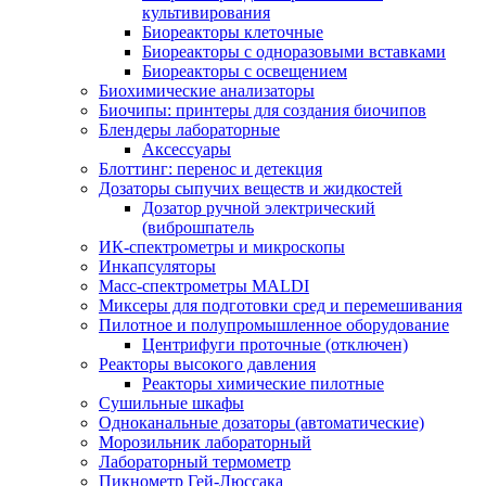
культивирования
Биореакторы клеточные
Биореакторы с одноразовыми вставками
Биореакторы с освещением
Биохимические анализаторы
Биочипы: принтеры для создания биочипов
Блендеры лабораторные
Аксессуары
Блоттинг: перенос и детекция
Дозаторы сыпучих веществ и жидкостей
Дозатор ручной электрический
(виброшпатель
ИК-спектрометры и микроскопы
Инкапсуляторы
Масс-спектрометры MALDI
Миксеры для подготовки сред и перемешивания
Пилотное и полупромышленное оборудование
Центрифуги проточные (отключен)
Реакторы высокого давления
Реакторы химические пилотные
Сушильные шкафы
Одноканальные дозаторы (автоматические)
Морозильник лабораторный
Лабораторный термометр
Пикнометр Гей-Люссака