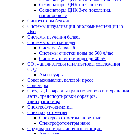
Секвенаторы ДНК по Сэнгеру
Секвенаторы ДНК 3-го поколения,
нанопоровые
Синтезаторы белков
Системы визуализации биолюминесценции in
vivo
Системы изучения белков
Системы очистки воды
Система Аквалаб
Системы очистки воды до 500 л/час
Системы очистки воды до 40 л/ч
СО₂ - анализаторы (анализаторы содержания
СО₂)
Аксессуары
Соковыжималки, валовой пресс
Солемеры
Сосуды Дьюара для транспортировки и хранения
азота, транспортировки образцов,
криохранилища
Спектрофлуориметры
Спектрофотометры
Спектрофотометры кюветные
Спектрофотометры нано
Средоварки и разливочные станции
Аксессуары