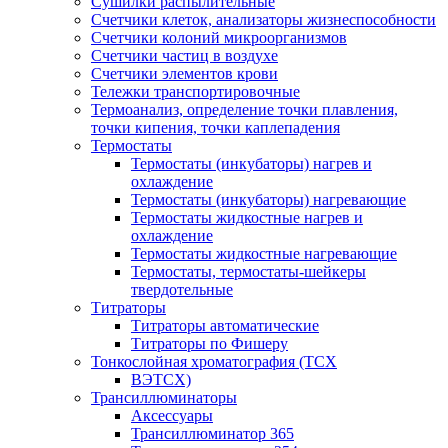
Сушилки распылительные
Счетчики клеток, анализаторы жизнеспособности
Счетчики колоний микроорганизмов
Счетчики частиц в воздухе
Счетчики элементов крови
Тележки транспортировочные
Термоанализ, определение точки плавления,
точки кипения, точки каплепадения
Термостаты
Термостаты (инкубаторы) нагрев и
охлаждение
Термостаты (инкубаторы) нагревающие
Термостаты жидкостные нагрев и
охлаждение
Термостаты жидкостные нагревающие
Термостаты, термостаты-шейкеры
твердотельные
Титраторы
Титраторы автоматические
Титраторы по Фишеру
Тонкослойная хроматография (ТСХ
ВЭТСХ)
Трансиллюминаторы
Аксессуары
Трансиллюминатор 365