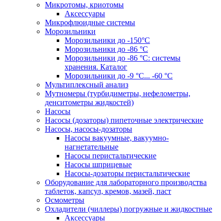
Микротомы, криотомы
Аксессуары
Микрофлюидные системы
Морозильники
Морозильники до -150°С
Морозильники до -86 °C
Морозильники до -86 °C: системы
хранения. Каталог
Морозильники до -9 °C... -60 °C
Мультиплексный анализ
Мутномеры (турбидиметры, нефелометры,
денситометры жидкостей)
Насосы
Насосы (дозаторы) пипеточные электрические
Насосы, насосы-дозаторы
Насосы вакуумные, вакуумно-
нагнетательные
Насосы перистальтические
Насосы шприцевые
Насосы-дозаторы перистальтические
Оборудование для лабораторного производства
таблеток, капсул, кремов, мазей, паст
Осмометры
Охладители (чиллеры) погружные и жидкостные
Аксессуары