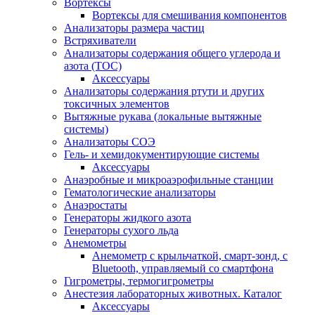
Вортексы
Вортексы для смешивания компонентов
Анализаторы размера частиц
Встряхиватели
Анализаторы содержания общего углерода и
азота (ТОС)
Аксессуары
Анализаторы содержания ртути и других
токсичных элементов
Вытяжные рукава (локальные вытяжные
системы)
Анализаторы СОЭ
Гель- и хемидокументирующие системы
Аксессуары
Анаэробные и микроаэрофильные станции
Гематологические анализаторы
Анаэростаты
Генераторы жидкого азота
Генераторы сухого льда
Анемометры
Анемометр с крыльчаткой, смарт-зонд, с
Bluetooth, управляемый со смартфона
Гигрометры, термогигрометры
Анестезия лабораторных животных. Каталог
Аксессуары