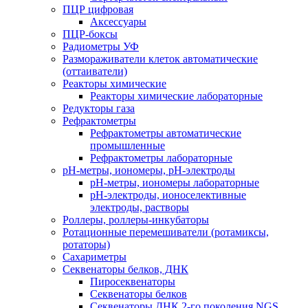
ПЦР цифровая
Аксессуары
ПЦР-боксы
Радиометры УФ
Размораживатели клеток автоматические
(оттаиватели)
Реакторы химические
Реакторы химические лабораторные
Редукторы газа
Рефрактометры
Рефрактометры автоматические
промышленные
Рефрактометры лабораторные
рН-метры, иономеры, рН-электроды
рН-метры, иономеры лабораторные
рН-электроды, ионоселективные
электроды, растворы
Роллеры, роллеры-инкубаторы
Ротационные перемешиватели (ротамиксы,
ротаторы)
Сахариметры
Секвенаторы белков, ДНК
Пиросеквенаторы
Секвенаторы белков
Секвенаторы ДНК 2-го поколения NGS