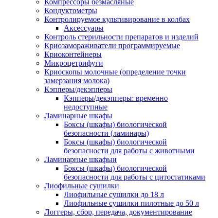
Компрессоры безмасляные
Кондуктометры
Контролируемое культивирование в колбах
Аксессуары
Контроль стерильности препаратов и изделий
Криозамораживатели программируемые
Криоконтейнеры
Микроцетрифуги
Криоскопы молочные (определение точки
замерзания молока)
Кэпперы/декэпперы
Кэпперы/декэпперы: временно
недоступные
Ламинарные шкафы
Боксы (шкафы) биологической
безопасности (ламинары)
Боксы (шкафы) биологической
безопасности для работы с животными
Ламинарные шкафыи
Боксы (шкафы) биологической
безопасности для работы с цитостатиками
Лиофильные сушилки
Лиофильные сушилки до 18 л
Лиофильные сушилки пилотные до 50 л
Логгеры, сбор, передача, документирование