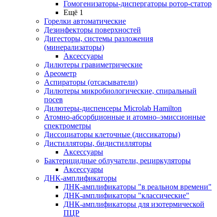
Гомогенизаторы-диспергаторы ротор-статор
Ещё 1
Горелки автоматические
Дезинфекторы поверхностей
Дигесторы, системы разложения
(минерализаторы)
Аксессуары
Дилютеры гравиметрические
Ареометр
Аспираторы (отсасыватели)
Дилютеры микробиологические, спиральный
посев
Дилютеры-диспенсеры Microlab Hamilton
Атомно-абсорбционные и атомно–эмиссионные
спектрометры
Диссоциаторы клеточные (диссикаторы)
Дистилляторы, бидистилляторы
Аксессуары
Бактерицидные облучатели, рециркуляторы
Аксессуары
ДНК-амплификаторы
ДНК-амплификаторы "в реальном времени"
ДНК-амплификаторы "классические"
ДНК-амплификаторы для изотермической
ПЦР