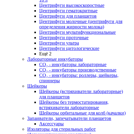
Центрифуги высокоскоростные
Центрифуги гематокритные
Центрифуги для планшетов
Центрифуги молочные (центрифуги для
определения жирности молока)
Центрифуги мультифункциональные
Центрифуги проточные
Центрифуги ультра
Центрифуги цитологические
Ещё 2
Лабораторные инкубаторы
СО₂ - инкубаторы лабораторные
СО₂ - инкубаторы производственные
СО₂ - инкубаторы: роллеры, шейкеры,
спиннеры
Шейкеры
Шейкеры (встряхиватели лабораторные)
для планшетов
Шейкеры без термостатирования,
встряхиватели лабораторные
Шейкеры орбитальные для колб (качалки)
Запаиватели, запечатыватели планшетов
Аксессуары
Изоляторы для стерильных работ