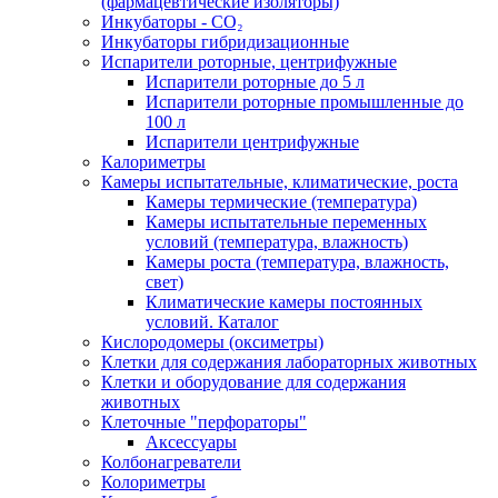
(фармацевтические изоляторы)
Инкубаторы - CO₂
Инкубаторы гибридизационные
Испарители роторные, центрифужные
Испарители роторные до 5 л
Испарители роторные промышленные до
100 л
Испарители центрифужные
Калориметры
Камеры испытательные, климатические, роста
Камеры термические (температура)
Камеры испытательные переменных
условий (температура, влажность)
Камеры роста (температура, влажность,
свет)
Климатические камеры постоянных
условий. Каталог
Кислородомеры (оксиметры)
Клетки для содержания лабораторных животных
Клетки и оборудование для содержания
животных
Клеточные "перфораторы"
Аксессуары
Колбонагреватели
Колориметры