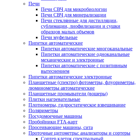
Печи
Печи СВЧ для микробиологии
Печи СВЧ для минерализации
Печи стеклянные для дистилляции,
сублимации, лиофилизации и сушки
образцов малых объемов
Печи муфельные
Пипетки автоматические
Пипетки автоматические многоканальные
Пипетки автоматические одноканальные
механические и электронные
Пипетки автоматические с позитивным
вытеснением
Пипетки автоматические электронные
Планшетные (спектро) фотометры, флуориметры,
люминометры автоматические
Планшетные промыватели (вошеры)
Плитки нагревательные
Плотномеры, гидростатическое взвешивание
Поляриметры
Посудомоечные машины
Пробойники FTA-карт
Просеивающие машины, сита
Проточные цитометры: анализаторы и сортеры
Сортер клеток спектральный