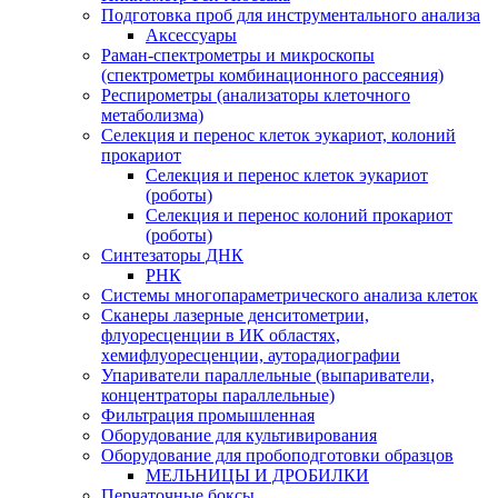
Подготовка проб для инструментального анализа
Аксессуары
Раман-спектрометры и микроскопы
(спектрометры комбинационного рассеяния)
Респирометры (анализаторы клеточного
метаболизма)
Селекция и перенос клеток эукариот, колоний
прокариот
Селекция и перенос клеток эукариот
(роботы)
Селекция и перенос колоний прокариот
(роботы)
Синтезаторы ДНК
РНК
Системы многопараметрического анализа клеток
Сканеры лазерные денситометрии,
флуоресценции в ИК областях,
хемифлуоресценции, ауторадиографии
Упариватели параллельные (выпариватели,
концентраторы параллельные)
Фильтрация промышленная
Оборудование для культивирования
Оборудование для пробоподготовки образцов
МЕЛЬНИЦЫ И ДРОБИЛКИ
Перчаточные боксы