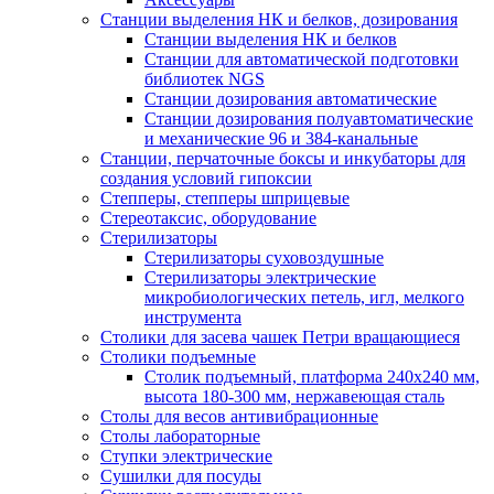
Станции выделения НК и белков, дозирования
Станции выделения НК и белков
Станции для автоматической подготовки
библиотек NGS
Станции дозирования автоматические
Станции дозирования полуавтоматические
и механические 96 и 384-канальные
Станции, перчаточные боксы и инкубаторы для
создания условий гипоксии
Степперы, степперы шприцевые
Стереотаксис, оборудование
Стерилизаторы
Стерилизаторы суховоздушные
Стерилизаторы электрические
микробиологических петель, игл, мелкого
инструмента
Столики для засева чашек Петри вращающиеся
Столики подъемные
Столик подъемный, платформа 240х240 мм,
высота 180-300 мм, нержавеющая сталь
Столы для весов антивибрационные
Столы лабораторные
Ступки электрические
Сушилки для посуды