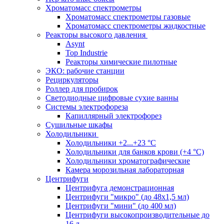
Хроматомасс спектрометры
Хроматомасс спектрометры газовые
Хроматомасс спектрометры жидкостные
Реакторы высокого давления
Asynt
Top Industrie
Реакторы химические пилотные
ЭКО: рабочие станции
Рециркуляторы
Роллер для пробирок
Светодиодные цифровые сухие ванны
Системы электрофореза
Капиллярный электрофорез
Сушильные шкафы
Холодильники
Холодильники +2...+23 °С
Холодильники для банков крови (+4 °С)
Холодильники хроматографические
Камера морозильная лабораторная
Центрифуги
Центрифуга демонстрационная
Центрифуги "микро" (до 48x1,5 мл)
Центрифуги "мини" (до 400 мл)
Центрифуги высокопроизводительные до
16 л