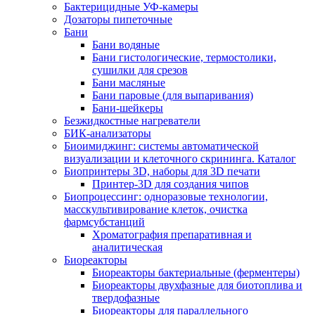
Бактерицидные УФ-камеры
Дозаторы пипеточные
Бани
Бани водяные
Бани гистологические, термостолики,
сушилки для срезов
Бани масляные
Бани паровые (для выпаривания)
Бани-шейкеры
Безжидкостные нагреватели
БИК-анализаторы
Биоимиджинг: системы автоматической
визуализации и клеточного скрининга. Каталог
Биопринтеры 3D, наборы для 3D печати
Принтер-3D для создания чипов
Биопроцессинг: одноразовые технологии,
масскультивирование клеток, очистка
фармсубстанций
Хроматография препаративная и
аналитическая
Биореакторы
Биореакторы бактериальные (ферментеры)
Биореакторы двухфазные для биотоплива и
твердофазные
Биореакторы для параллельного