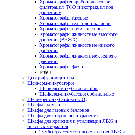
Хроматография пробоподготовка:
фильтрация, ТФЭ и экстракция под
давлением
Хроматографы газовые
Хроматографы гель-проникающие
Хроматографы промышленные
Хроматографы жидкостные высокого
давления (ВЭЖХ)
Хроматографы жидкостные низкого
давления
Хроматографы жидкостные среднего
давления
Хроматографы флэш
Ещё 1
Центрифуги-вортексы
Шейкеры-инкубаторы
Шейкеры-инкубаторы Infors
Шейкеры-инкубаторы орбитальные
Шейкеры-инкубаторы с CО₂
Шкафы вытяжные
Шкафы для газовых баллонов
Шкафы для стерильного хранения
Шкафы для хранения и утилизации ЛВЖ и
опасных жидкостей
Тумбы для совместного хранения ЛВЖ и