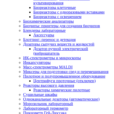
культивирования
Биореакторы клеточные
Биореакторы с одноразовыми вставками
Биореакторы с освещением
Биохимические анализаторы
Биочипы: принтеры для создания биочипов
Блендеры лабораторные
Аксессуары
Блоттинг: перенос и детекция
Дозаторы сыпучих веществ и жидкостей
Дозатор ручной электрический
(виброшпатель
ИК-спектрометры и микроскопы
Инкапсуляторы
Масс-спектрометры MALDI
Миксеры для подготовки сред и перемешивания
Пилотное и полупромышленное оборудование
Центрифуги проточные (отключен)
Реакторы высокого давления
Реакторы химические пилотные
Сушильные шкафы
Одноканальные дозаторы (автоматические)
Морозильник лабораторный
Лабораторный термометр
Пикнометр Гей-Люссака