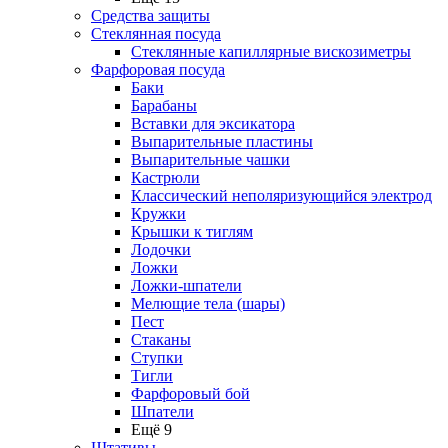
Средства защиты
Стеклянная посуда
Стеклянные капиллярные вискозиметры
Фарфоровая посуда
Баки
Барабаны
Вставки для эксикатора
Выпарительные пластины
Выпарительные чашки
Кастрюли
Классический неполяризующийся электрод
Кружки
Крышки к тиглям
Лодочки
Ложки
Ложки-шпатели
Мелющие тела (шары)
Пест
Стаканы
Ступки
Тигли
Фарфоровый бой
Шпатели
Ещё 9
Штативы