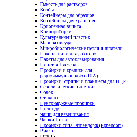
Ёмкость для растворов
Колбы
Контейнеры для образцов
Контейнеры для хранения
Криогенная защита
Криопробирки
Культуральный пластик
Мерная посуда
Микробиологические петли и шпатели
Наконечники для дозаторов
Пакеты для автоклавирования
Пипетка Пастера
Пробирки и крышки для
радиоиммуноанализа (RIA)
Пробирки, стрипы и планшеты для ПЦР
Серологические пипетки
Совок
Стаканы
Центрифужные пробирки
Цилиндры
Чаши для взвешивания
Чашки Петри
Пробирки типа Эппендорф (Eppendorf)
Виала
Ещё 15