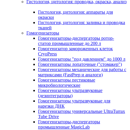
Гистология, цитология: проводка, окраска, анализ
Гистология, цитология: аппараты для
окраски
Гистология, цитология: заливка и проводка
тканей
Гомогенизаторы
Гомогенизаторы-диспергаторы ротор-
статор промышленные до 200 л
Гомогенизатор замороженных клеток
CryoPress
Гомогенизаторы "под давлением" до 1000 л
Гомогенизаторы лопаточные ("стомакер")
Гомогенизаторы механические для работы с
матриксами (FastPrep и аналоги)
Гомогенизаторы пестиковые
микробиологические
Гомогенизаторы ультразвуковые
(дезинтеграторы)
Гомогенизаторы ультразвуковые для
нарезки ДНК
Гомогенизаторы универсальные UltraTurrax
Tube Drive
Гомогенизаторы-диспергаторы
промышленные MagicLab