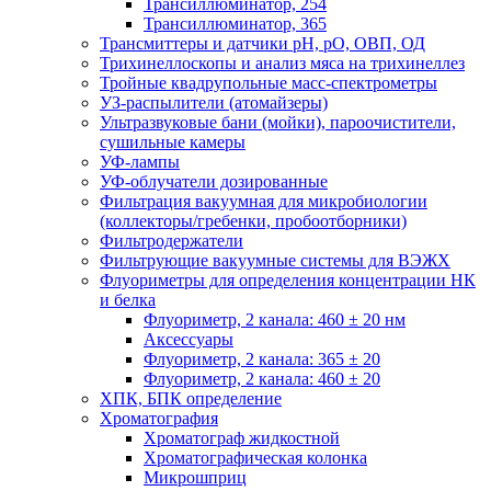
Трансиллюминатор, 254
Трансиллюминатор, 365
Трансмиттеры и датчики рН, рО, ОВП, ОД
Трихинеллоскопы и анализ мяса на трихинеллез
Тройные квадрупольные масс-спектрометры
УЗ-распылители (атомайзеры)
Ультразвуковые бани (мойки), пароочистители,
сушильные камеры
УФ-лампы
УФ-облучатели дозированные
Фильтрация вакуумная для микробиологии
(коллекторы/гребенки, пробоотборники)
Фильтродержатели
Фильтрующие вакуумные системы для ВЭЖХ
Флуориметры для определения концентрации НК
и белка
Флуориметр, 2 канала: 460 ± 20 нм
Аксессуары
Флуориметр, 2 канала: 365 ± 20
Флуориметр, 2 канала: 460 ± 20
ХПК, БПК определение
Хроматография
Хроматограф жидкостной
Хроматографическая колонка
Микрошприц