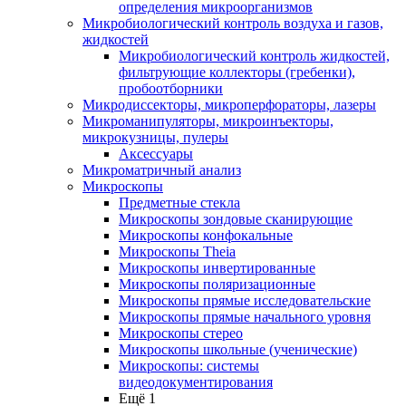
определения микроорганизмов
Микробиологический контроль воздуха и газов,
жидкостей
Микробиологический контроль жидкостей,
фильтрующие коллекторы (гребенки),
пробоотборники
Микродиссекторы, микроперфораторы, лазеры
Микроманипуляторы, микроинъекторы,
микрокузницы, пулеры
Аксессуары
Микроматричный анализ
Микроскопы
Предметные стекла
Микроскопы зондовые сканирующие
Микроскопы конфокальные
Микроскопы Theia
Микроскопы инвертированные
Микроскопы поляризационные
Микроскопы прямые исследовательские
Микроскопы прямые начального уровня
Микроскопы стерео
Микроскопы школьные (ученические)
Микроскопы: системы
видеодокументирования
Ещё 1