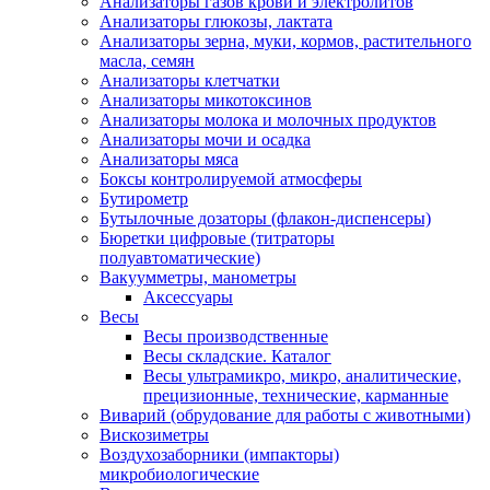
Анализаторы газов крови и электролитов
Анализаторы глюкозы, лактата
Анализаторы зерна, муки, кормов, растительного
масла, семян
Анализаторы клетчатки
Анализаторы микотоксинов
Анализаторы молока и молочных продуктов
Анализаторы мочи и осадка
Анализаторы мяса
Боксы контролируемой атмосферы
Бутирометр
Бутылочные дозаторы (флакон-диспенсеры)
Бюретки цифровые (титраторы
полуавтоматические)
Вакуумметры, манометры
Аксессуары
Весы
Весы производственные
Весы складские. Каталог
Весы ультрамикро, микро, аналитические,
прецизионные, технические, карманные
Виварий (обрудование для работы с животными)
Вискозиметры
Воздухозаборники (импакторы)
микробиологические