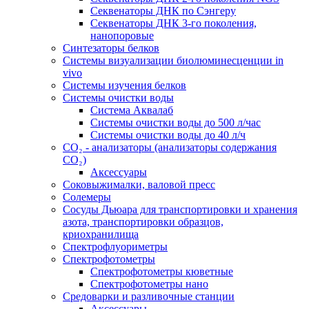
Секвенаторы ДНК по Сэнгеру
Секвенаторы ДНК 3-го поколения,
нанопоровые
Синтезаторы белков
Системы визуализации биолюминесценции in
vivo
Системы изучения белков
Системы очистки воды
Система Аквалаб
Системы очистки воды до 500 л/час
Системы очистки воды до 40 л/ч
СО₂ - анализаторы (анализаторы содержания
СО₂)
Аксессуары
Соковыжималки, валовой пресс
Солемеры
Сосуды Дьюара для транспортировки и хранения
азота, транспортировки образцов,
криохранилища
Спектрофлуориметры
Спектрофотометры
Спектрофотометры кюветные
Спектрофотометры нано
Средоварки и разливочные станции
Аксессуары