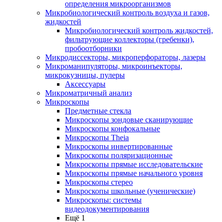
определения микроорганизмов
Микробиологический контроль воздуха и газов,
жидкостей
Микробиологический контроль жидкостей,
фильтрующие коллекторы (гребенки),
пробоотборники
Микродиссекторы, микроперфораторы, лазеры
Микроманипуляторы, микроинъекторы,
микрокузницы, пулеры
Аксессуары
Микроматричный анализ
Микроскопы
Предметные стекла
Микроскопы зондовые сканирующие
Микроскопы конфокальные
Микроскопы Theia
Микроскопы инвертированные
Микроскопы поляризационные
Микроскопы прямые исследовательские
Микроскопы прямые начального уровня
Микроскопы стерео
Микроскопы школьные (ученические)
Микроскопы: системы
видеодокументирования
Ещё 1