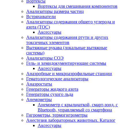
Вортексы
Вортексы для смешивания компонентов
Анализаторы размера частиц
Встряхиватели
Анализаторы содержания общего углерода и
азота (ТОС)
Аксессуары
Анализаторы содержания ртути и других
токсичных элементов
Вытяжные рукава (локальные вытяжные
системы)
Анализаторы СОЭ
Гель- и хемидокументирующие системы
Аксессуары
Анаэробные и микроаэрофильные станции
Гематологические анализаторы
Анаэростаты
Генераторы жидкого азота
Генераторы сухого льда
Анемометры
Анемометр с крыльчаткой, смарт-зонд, с
Bluetooth, управляемый со смартфона
Гигрометры, термогигрометры
Анестезия лабораторных животных. Каталог
Аксессуары