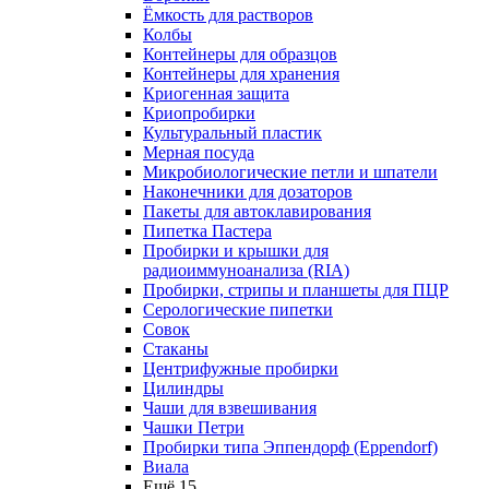
Ёмкость для растворов
Колбы
Контейнеры для образцов
Контейнеры для хранения
Криогенная защита
Криопробирки
Культуральный пластик
Мерная посуда
Микробиологические петли и шпатели
Наконечники для дозаторов
Пакеты для автоклавирования
Пипетка Пастера
Пробирки и крышки для
радиоиммуноанализа (RIA)
Пробирки, стрипы и планшеты для ПЦР
Серологические пипетки
Совок
Стаканы
Центрифужные пробирки
Цилиндры
Чаши для взвешивания
Чашки Петри
Пробирки типа Эппендорф (Eppendorf)
Виала
Ещё 15