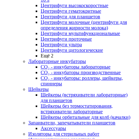
Центрифуги высокоскоростные
Центрифуги гематокритные
Центрифуги для планшетов
Центрифуги молочные (центрифуги для
определения жирности молока)
Центрифуги мультифункциональные
Центрифуги проточные
Центрифуги ультра
Центрифуги цитологические
Ещё 2
Лабораторные инкубаторы
СО₂ - инкубаторы лабораторные
СО₂ - инкубаторы производственные
СО₂ - инкубаторы: роллеры, шейкеры,
спиннеры
Шейкеры
Шейкеры (встряхиватели лабораторные)
для планшетов
Шейкеры без термостатирования,
встряхиватели лабораторные
Шейкеры орбитальные для колб (качалки)
Запаиватели, запечатыватели планшетов
Аксессуары
Изоляторы для стерильных работ