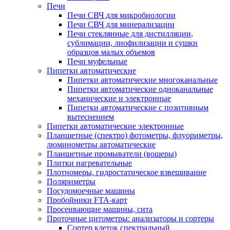
Печи
Печи СВЧ для микробиологии
Печи СВЧ для минерализации
Печи стеклянные для дистилляции,
сублимации, лиофилизации и сушки
образцов малых объемов
Печи муфельные
Пипетки автоматические
Пипетки автоматические многоканальные
Пипетки автоматические одноканальные
механические и электронные
Пипетки автоматические с позитивным
вытеснением
Пипетки автоматические электронные
Планшетные (спектро) фотометры, флуориметры,
люминометры автоматические
Планшетные промыватели (вошеры)
Плитки нагревательные
Плотномеры, гидростатическое взвешивание
Поляриметры
Посудомоечные машины
Пробойники FTA-карт
Просеивающие машины, сита
Проточные цитометры: анализаторы и сортеры
Сортер клеток спектральный