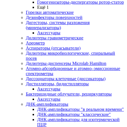
Гомогенизаторы-диспергаторы ротор-статор
Ещё 1
Горелки автоматические
Дезинфекторы поверхностей
Дигесторы, системы разложения
(минерализаторы)
Аксессуары
Дилютеры гравиметрические
Ареометр
Аспираторы (отсасыватели)
Дилютеры микробиологические, спиральный
посев
Дилютеры-диспенсеры Microlab Hamilton
Атомно-абсорбционные и атомно–эмиссионные
спектрометры
Диссоциаторы клеточные (диссикаторы)
Дистилляторы, бидистилляторы
Аксессуары
Бактерицидные облучатели, рециркуляторы
Аксессуары
ДНК-амплификаторы
ДНК-амплификаторы "в реальном времени"
ДНК-амплификаторы "классические"
ДНК-амплификаторы для изотермической
ПЦР