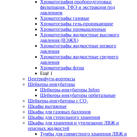
Хроматография пробоподготовка:
фильтрация, ТФЭ и экстракция под
давлением
Хроматографы газовые
Хроматографы гель-проникающие
Хроматографы промышленные
Хроматографы жидкостные высокого
давления (ВЭЖХ)
Хроматографы жидкостные низкого
давления
Хроматографы жидкостные среднего
давления
Хроматографы флэш
Ещё 1
Центрифуги-вортексы
Шейкеры-инкубаторы
Шейкеры-инкубаторы Infors
Шейкеры-инкубаторы орбитальные
Шейкеры-инкубаторы с CО₂
Шкафы вытяжные
Шкафы для газовых баллонов
Шкафы для стерильного хранения
Шкафы для хранения и утилизации ЛВЖ и
опасных жидкостей
Тумбы для совместного хранения ЛВЖ и