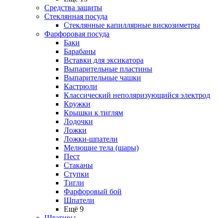
Средства защиты
Стеклянная посуда
Стеклянные капиллярные вискозиметры
Фарфоровая посуда
Баки
Барабаны
Вставки для эксикатора
Выпарительные пластины
Выпарительные чашки
Кастрюли
Классический неполяризующийся электрод
Кружки
Крышки к тиглям
Лодочки
Ложки
Ложки-шпатели
Мелющие тела (шары)
Пест
Стаканы
Ступки
Тигли
Фарфоровый бой
Шпатели
Ещё 9
Штативы