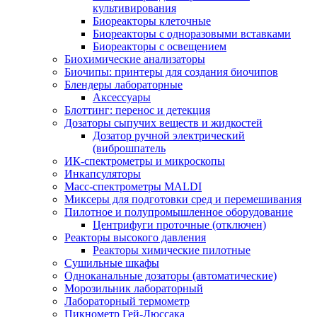
культивирования
Биореакторы клеточные
Биореакторы с одноразовыми вставками
Биореакторы с освещением
Биохимические анализаторы
Биочипы: принтеры для создания биочипов
Блендеры лабораторные
Аксессуары
Блоттинг: перенос и детекция
Дозаторы сыпучих веществ и жидкостей
Дозатор ручной электрический
(виброшпатель
ИК-спектрометры и микроскопы
Инкапсуляторы
Масс-спектрометры MALDI
Миксеры для подготовки сред и перемешивания
Пилотное и полупромышленное оборудование
Центрифуги проточные (отключен)
Реакторы высокого давления
Реакторы химические пилотные
Сушильные шкафы
Одноканальные дозаторы (автоматические)
Морозильник лабораторный
Лабораторный термометр
Пикнометр Гей-Люссака