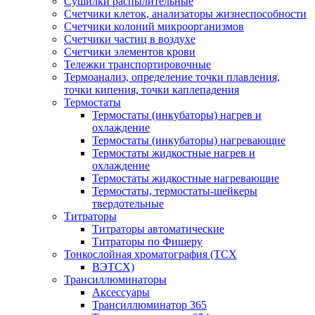
Сушилки распылительные
Счетчики клеток, анализаторы жизнеспособности
Счетчики колоний микроорганизмов
Счетчики частиц в воздухе
Счетчики элементов крови
Тележки транспортировочные
Термоанализ, определение точки плавления,
точки кипения, точки каплепадения
Термостаты
Термостаты (инкубаторы) нагрев и
охлаждение
Термостаты (инкубаторы) нагревающие
Термостаты жидкостные нагрев и
охлаждение
Термостаты жидкостные нагревающие
Термостаты, термостаты-шейкеры
твердотельные
Титраторы
Титраторы автоматические
Титраторы по Фишеру
Тонкослойная хроматография (ТСХ
ВЭТСХ)
Трансиллюминаторы
Аксессуары
Трансиллюминатор 365