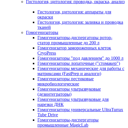
Гистология, цитология: проводка, окраска, анализ
Гистология, цитология: аппараты для
окраски
Гистология, цитология: заливка и проводка
тканей
Гомогенизаторы
Гомогенизаторы-диспергаторы ротор-
статор промышленные до 200 л
Гомогенизатор замороженных клеток
CryoPress
Гомогенизаторы "под давлением" до 1000 л
Гомогенизаторы лопаточные ("стомакер")
Гомогенизаторы механические для работы с
матриксами (FastPrep и аналоги)
Гомогенизаторы пестиковые
микробиологические
Гомогенизаторы ультразвуковые
(дезинтеграторы)
Гомогенизаторы ультразвуковые для
нарезки ДНК
Гомогенизаторы универсальные UltraTurrax
Tube Drive
Гомогенизаторы-диспергаторы
промышленные MagicLab