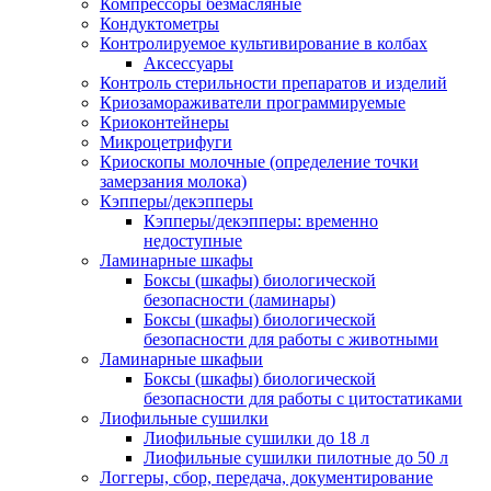
Компрессоры безмасляные
Кондуктометры
Контролируемое культивирование в колбах
Аксессуары
Контроль стерильности препаратов и изделий
Криозамораживатели программируемые
Криоконтейнеры
Микроцетрифуги
Криоскопы молочные (определение точки
замерзания молока)
Кэпперы/декэпперы
Кэпперы/декэпперы: временно
недоступные
Ламинарные шкафы
Боксы (шкафы) биологической
безопасности (ламинары)
Боксы (шкафы) биологической
безопасности для работы с животными
Ламинарные шкафыи
Боксы (шкафы) биологической
безопасности для работы с цитостатиками
Лиофильные сушилки
Лиофильные сушилки до 18 л
Лиофильные сушилки пилотные до 50 л
Логгеры, сбор, передача, документирование