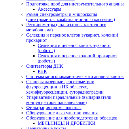
Подготовка проб для инструментального анализа
Аксессуары
Раман-спектрометры и микроскопы
(спектрометры комбинационного рассеяния)
Респирометры (анализаторы клеточного
метаболизма)
Селекция и перенос клеток эукариот, колоний
прокариот
Селекция и перенос клеток эукариот
(роботы)
Селекция и перенос колоний прокариот
(роботы)
Синтезаторы ДНК
РНК
Системы многопараметрического анализа клеток
Сканеры лазерные денситометрии,
флуоресценции в ИК областях,
хемифлуоресценции, ауторадиографии
Упариватели параллельные (выпариватели,
концентраторы параллельные)
Фильтрация промышленная
Оборудование для культивирования
Оборудование для пробоподготовки образцов
МЕЛЬНИЦЫ И ДРОБИЛКИ
Перчаточные боксы