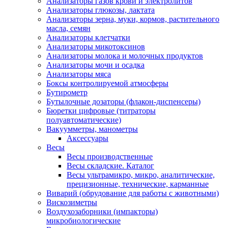
Анализаторы газов крови и электролитов
Анализаторы глюкозы, лактата
Анализаторы зерна, муки, кормов, растительного
масла, семян
Анализаторы клетчатки
Анализаторы микотоксинов
Анализаторы молока и молочных продуктов
Анализаторы мочи и осадка
Анализаторы мяса
Боксы контролируемой атмосферы
Бутирометр
Бутылочные дозаторы (флакон-диспенсеры)
Бюретки цифровые (титраторы
полуавтоматические)
Вакуумметры, манометры
Аксессуары
Весы
Весы производственные
Весы складские. Каталог
Весы ультрамикро, микро, аналитические,
прецизионные, технические, карманные
Виварий (обрудование для работы с животными)
Вискозиметры
Воздухозаборники (импакторы)
микробиологические