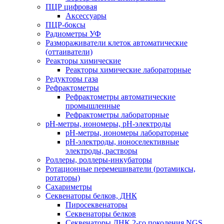
ПЦР цифровая
Аксессуары
ПЦР-боксы
Радиометры УФ
Размораживатели клеток автоматические
(оттаиватели)
Реакторы химические
Реакторы химические лабораторные
Редукторы газа
Рефрактометры
Рефрактометры автоматические
промышленные
Рефрактометры лабораторные
рН-метры, иономеры, рН-электроды
рН-метры, иономеры лабораторные
рН-электроды, ионоселективные
электроды, растворы
Роллеры, роллеры-инкубаторы
Ротационные перемешиватели (ротамиксы,
ротаторы)
Сахариметры
Секвенаторы белков, ДНК
Пиросеквенаторы
Секвенаторы белков
Секвенаторы ДНК 2-го поколения NGS