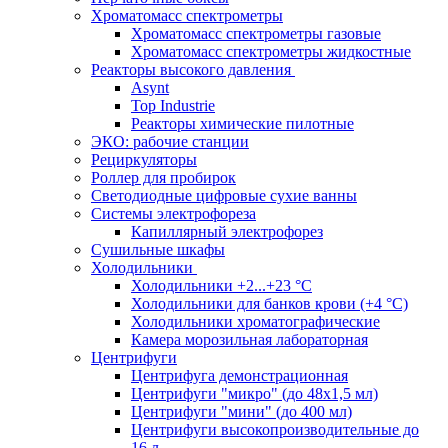
Хроматомасс спектрометры
Хроматомасс спектрометры газовые
Хроматомасс спектрометры жидкостные
Реакторы высокого давления
Asynt
Top Industrie
Реакторы химические пилотные
ЭКО: рабочие станции
Рециркуляторы
Роллер для пробирок
Светодиодные цифровые сухие ванны
Системы электрофореза
Капиллярный электрофорез
Сушильные шкафы
Холодильники
Холодильники +2...+23 °С
Холодильники для банков крови (+4 °С)
Холодильники хроматографические
Камера морозильная лабораторная
Центрифуги
Центрифуга демонстрационная
Центрифуги "микро" (до 48x1,5 мл)
Центрифуги "мини" (до 400 мл)
Центрифуги высокопроизводительные до
16 л