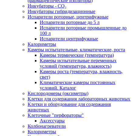
(фармацевтические изоляторы)
Инкубаторы - CO₂
Инкубаторы гибридизационные
Испарители роторные, центрифужные
Испарители роторные до 5 л
Испарители роторные промышленные до
100 л
Испарители центрифужные
Калориметры
Камеры испытательные, климатические, роста
Камеры термические (температура)
Камеры испытательные переменных
условий (температура, влажность)
Камеры роста (температура, влажность,
свет)
Климатические камеры постоянных
условий. Каталог
Кислородомеры (оксиметры)
Клетки для содержания лабораторных животных
Клетки и оборудование для содержания
животных
Клеточные "перфораторы"
Аксессуары
Колбонагреватели
Колориметры