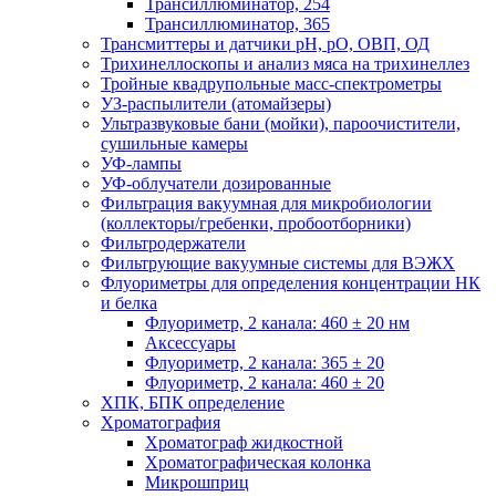
Трансиллюминатор, 254
Трансиллюминатор, 365
Трансмиттеры и датчики рН, рО, ОВП, ОД
Трихинеллоскопы и анализ мяса на трихинеллез
Тройные квадрупольные масс-спектрометры
УЗ-распылители (атомайзеры)
Ультразвуковые бани (мойки), пароочистители,
сушильные камеры
УФ-лампы
УФ-облучатели дозированные
Фильтрация вакуумная для микробиологии
(коллекторы/гребенки, пробоотборники)
Фильтродержатели
Фильтрующие вакуумные системы для ВЭЖХ
Флуориметры для определения концентрации НК
и белка
Флуориметр, 2 канала: 460 ± 20 нм
Аксессуары
Флуориметр, 2 канала: 365 ± 20
Флуориметр, 2 канала: 460 ± 20
ХПК, БПК определение
Хроматография
Хроматограф жидкостной
Хроматографическая колонка
Микрошприц