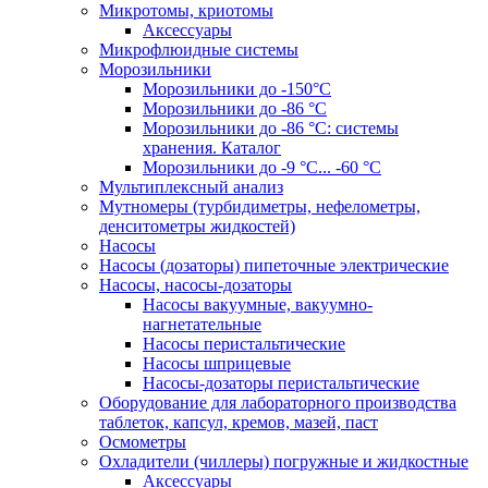
Микротомы, криотомы
Аксессуары
Микрофлюидные системы
Морозильники
Морозильники до -150°С
Морозильники до -86 °C
Морозильники до -86 °C: системы
хранения. Каталог
Морозильники до -9 °C... -60 °C
Мультиплексный анализ
Мутномеры (турбидиметры, нефелометры,
денситометры жидкостей)
Насосы
Насосы (дозаторы) пипеточные электрические
Насосы, насосы-дозаторы
Насосы вакуумные, вакуумно-
нагнетательные
Насосы перистальтические
Насосы шприцевые
Насосы-дозаторы перистальтические
Оборудование для лабораторного производства
таблеток, капсул, кремов, мазей, паст
Осмометры
Охладители (чиллеры) погружные и жидкостные
Аксессуары