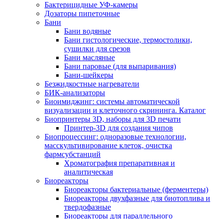
Бактерицидные УФ-камеры
Дозаторы пипеточные
Бани
Бани водяные
Бани гистологические, термостолики,
сушилки для срезов
Бани масляные
Бани паровые (для выпаривания)
Бани-шейкеры
Безжидкостные нагреватели
БИК-анализаторы
Биоимиджинг: системы автоматической
визуализации и клеточного скрининга. Каталог
Биопринтеры 3D, наборы для 3D печати
Принтер-3D для создания чипов
Биопроцессинг: одноразовые технологии,
масскультивирование клеток, очистка
фармсубстанций
Хроматография препаративная и
аналитическая
Биореакторы
Биореакторы бактериальные (ферментеры)
Биореакторы двухфазные для биотоплива и
твердофазные
Биореакторы для параллельного