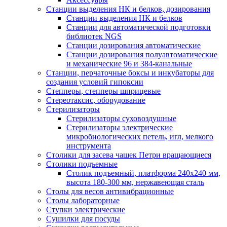
Станции выделения НК и белков, дозирования
Станции выделения НК и белков
Станции для автоматической подготовки
библиотек NGS
Станции дозирования автоматические
Станции дозирования полуавтоматические
и механические 96 и 384-канальные
Станции, перчаточные боксы и инкубаторы для
создания условий гипоксии
Степперы, степперы шприцевые
Стереотаксис, оборудование
Стерилизаторы
Стерилизаторы суховоздушные
Стерилизаторы электрические
микробиологических петель, игл, мелкого
инструмента
Столики для засева чашек Петри вращающиеся
Столики подъемные
Столик подъемный, платформа 240х240 мм,
высота 180-300 мм, нержавеющая сталь
Столы для весов антивибрационные
Столы лабораторные
Ступки электрические
Сушилки для посуды