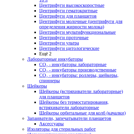
Центрифуги высокоскоростные
Центрифуги гематокритные
Центрифуги для планшетов
Центрифуги молочные (центрифуги для
определения жирности молока)
Центрифуги мультифункциональные
Центрифуги проточные
Центрифуги ультра
Центрифуги цитологические
Ещё 2
Лабораторные инкубаторы
СО₂ - инкубаторы лабораторные
СО₂ - инкубаторы производственные
СО₂ - инкубаторы: роллеры, шейкеры,
спиннеры
Шейкеры
Шейкеры (встряхиватели лабораторные)
для планшетов
Шейкеры без термостатирования,
встряхиватели лабораторные
Шейкеры орбитальные для колб (качалки)
Запаиватели, запечатыватели планшетов
Аксессуары
Изоляторы для стерильных работ