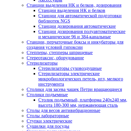
Станции выделения НК и белков, дозирования
Станции выделения НК и белков
Станции для автоматической подготовки
библиотек NGS
Станции дозирования автоматические
Станции дозирования полуавтоматические
и механические 96 и 384-канальные
Станции, перчаточные боксы и инкубаторы для
создания условий гипоксии
Степперы, степперы шприцевые
Стереотаксис, оборудование
Стерилизаторы
Стерилизаторы суховоздушные
Стерилизаторы электрические
микробиологических петель, игл, мелкого
инструмента
Столики для засева чашек Петри вращающиеся
Столики подъемные
Столик подъемный, платформа 240х240 мм,
высота 180-300 мм, нержавеющая сталь
Столы для весов антивибрационные
Столы лабораторные
Ступки электрические
Сушилки для посуды