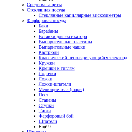
Средства защиты
Стеклянная посуда
Стеклянные капиллярные вискозиметры
Фарфоровая посуда
Баки
Барабаны
Вставки для эксикатора
Выпарительные пластины
Выпарительные чашки
Кастрюли
Классический неполяризующийся электрод
Кружки
Крышки к тиглям
Лодочки
Ложки
Ложки-шпатели
Мелющие тела (шары)
Пест
Стаканы
Ступки
Тигли
Фарфоровый бой
Шпатели
Ещё 9
Штативы