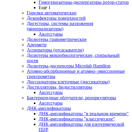
Гомогенизаторы-диспергаторы ротор-статор
Ещё 1
Горелки автоматические
Дезинфекторы поверхностей
Дигесторы, системы разложения
(минерализаторы)
Аксессуары
Дилютеры гравиметрические
Ареометр
Аспираторы (отсасыватели)
Дилютеры микробиологические, спиральный
посев
Дилютеры-диспенсеры Microlab Hamilton
Атомно-абсорбционные и атомно–эмиссионные
спектрометры
Диссоциаторы клеточные (диссикаторы)
Дистилляторы, бидистилляторы
Аксессуары
Бактерицидные облучатели, рециркуляторы
Аксессуары
ДНК-амплификаторы
ДНК-амплификаторы "в реальном времени"
ДНК-амплификаторы "классические"
ДНК-амплификаторы для изотермической
ПЦР