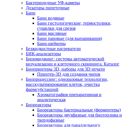
Бактерицидные УФ-камеры
Дозаторы пипеточные
Бани
Бани водяные
Бани гистологические, термостолики,
сушилки для срезов
Бани масляные
Бани паровые (для выпаривания)
Бани-шейкеры
Безжидкостные нагреватели
БИК-анализаторы
Биоимиджинг: системы автоматической
визуализации и клеточного скрининга. Каталог
Биопринтеры 3D, наборы для 3D печати
Принтер-3D для создания чипов
Биопроцессинг: одноразовые технологии,
масскультивирование клеток, очистка
фармсубстанций
Хроматография препаративная и
аналитическая
Биореакторы
Биореакторы бактериальные (ферментеры)
Биореакторы двухфазные для биотоплива и
твердофазные
Биореакторы для параллельного