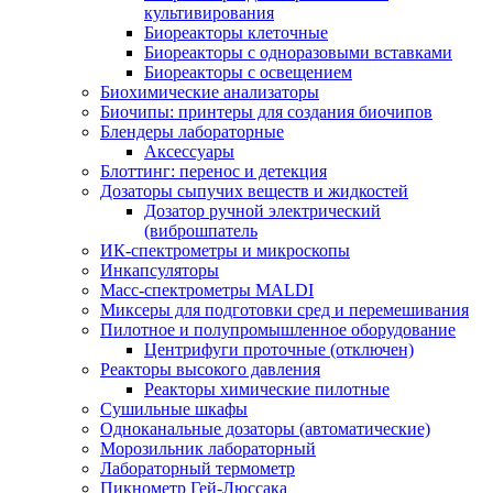
культивирования
Биореакторы клеточные
Биореакторы с одноразовыми вставками
Биореакторы с освещением
Биохимические анализаторы
Биочипы: принтеры для создания биочипов
Блендеры лабораторные
Аксессуары
Блоттинг: перенос и детекция
Дозаторы сыпучих веществ и жидкостей
Дозатор ручной электрический
(виброшпатель
ИК-спектрометры и микроскопы
Инкапсуляторы
Масс-спектрометры MALDI
Миксеры для подготовки сред и перемешивания
Пилотное и полупромышленное оборудование
Центрифуги проточные (отключен)
Реакторы высокого давления
Реакторы химические пилотные
Сушильные шкафы
Одноканальные дозаторы (автоматические)
Морозильник лабораторный
Лабораторный термометр
Пикнометр Гей-Люссака