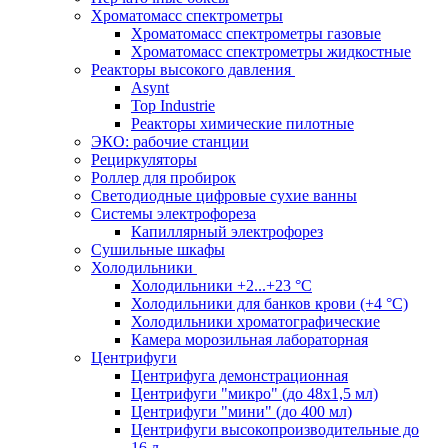
Хроматомасс спектрометры
Хроматомасс спектрометры газовые
Хроматомасс спектрометры жидкостные
Реакторы высокого давления
Asynt
Top Industrie
Реакторы химические пилотные
ЭКО: рабочие станции
Рециркуляторы
Роллер для пробирок
Светодиодные цифровые сухие ванны
Системы электрофореза
Капиллярный электрофорез
Сушильные шкафы
Холодильники
Холодильники +2...+23 °С
Холодильники для банков крови (+4 °С)
Холодильники хроматографические
Камера морозильная лабораторная
Центрифуги
Центрифуга демонстрационная
Центрифуги "микро" (до 48x1,5 мл)
Центрифуги "мини" (до 400 мл)
Центрифуги высокопроизводительные до
16 л