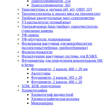
Трансиллюминатор, 254
Трансиллюминатор, 365
Трансмиттеры и датчики рН, рО, ОВП, ОД
Трихинеллоскопы и анализ мяса на трихинеллез
Тройные квадрупольные масс-спектрометры
УЗ-распылители (атомайзеры)
Ультразвуковые бани (мойки), пароочистители,
сушильные камеры
УФ-лампы
УФ-облучатели дозированные
Фильтрация вакуумная для микробиологии
(коллекторы/гребенки, пробоотборники)
Фильтродержатели
Фильтрующие вакуумные системы для ВЭЖХ
Флуориметры для определения концентрации НК
и белка
Флуориметр, 2 канала: 460 ± 20 нм
Аксессуары
Флуориметр, 2 канала: 365 ± 20
Флуориметр, 2 канала: 460 ± 20
ХПК, БПК определение
Хроматография
Хроматограф жидкостной
Хроматографическая колонка
Микрошприц