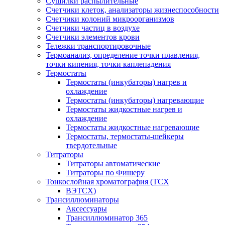
Сушилки распылительные
Счетчики клеток, анализаторы жизнеспособности
Счетчики колоний микроорганизмов
Счетчики частиц в воздухе
Счетчики элементов крови
Тележки транспортировочные
Термоанализ, определение точки плавления,
точки кипения, точки каплепадения
Термостаты
Термостаты (инкубаторы) нагрев и
охлаждение
Термостаты (инкубаторы) нагревающие
Термостаты жидкостные нагрев и
охлаждение
Термостаты жидкостные нагревающие
Термостаты, термостаты-шейкеры
твердотельные
Титраторы
Титраторы автоматические
Титраторы по Фишеру
Тонкослойная хроматография (ТСХ
ВЭТСХ)
Трансиллюминаторы
Аксессуары
Трансиллюминатор 365