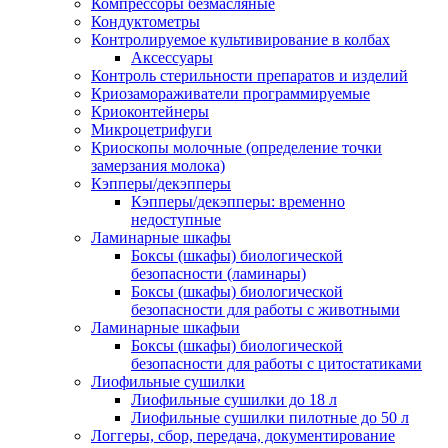
Компрессоры безмасляные
Кондуктометры
Контролируемое культивирование в колбах
Аксессуары
Контроль стерильности препаратов и изделий
Криозамораживатели программируемые
Криоконтейнеры
Микроцетрифуги
Криоскопы молочные (определение точки
замерзания молока)
Кэпперы/декэпперы
Кэпперы/декэпперы: временно
недоступные
Ламинарные шкафы
Боксы (шкафы) биологической
безопасности (ламинары)
Боксы (шкафы) биологической
безопасности для работы с животными
Ламинарные шкафыи
Боксы (шкафы) биологической
безопасности для работы с цитостатиками
Лиофильные сушилки
Лиофильные сушилки до 18 л
Лиофильные сушилки пилотные до 50 л
Логгеры, сбор, передача, документирование