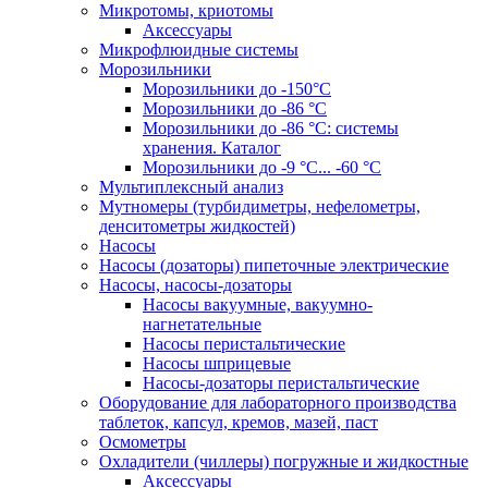
Микротомы, криотомы
Аксессуары
Микрофлюидные системы
Морозильники
Морозильники до -150°С
Морозильники до -86 °C
Морозильники до -86 °C: системы
хранения. Каталог
Морозильники до -9 °C... -60 °C
Мультиплексный анализ
Мутномеры (турбидиметры, нефелометры,
денситометры жидкостей)
Насосы
Насосы (дозаторы) пипеточные электрические
Насосы, насосы-дозаторы
Насосы вакуумные, вакуумно-
нагнетательные
Насосы перистальтические
Насосы шприцевые
Насосы-дозаторы перистальтические
Оборудование для лабораторного производства
таблеток, капсул, кремов, мазей, паст
Осмометры
Охладители (чиллеры) погружные и жидкостные
Аксессуары