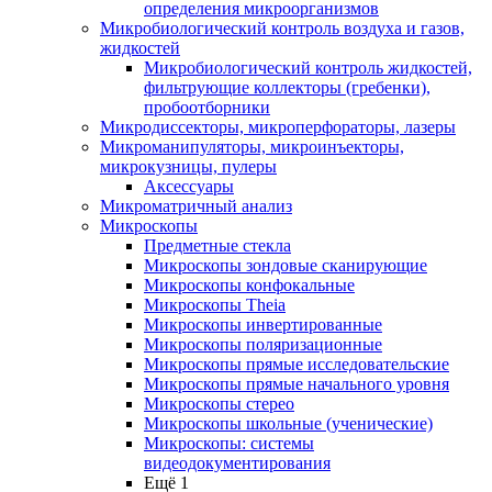
определения микроорганизмов
Микробиологический контроль воздуха и газов,
жидкостей
Микробиологический контроль жидкостей,
фильтрующие коллекторы (гребенки),
пробоотборники
Микродиссекторы, микроперфораторы, лазеры
Микроманипуляторы, микроинъекторы,
микрокузницы, пулеры
Аксессуары
Микроматричный анализ
Микроскопы
Предметные стекла
Микроскопы зондовые сканирующие
Микроскопы конфокальные
Микроскопы Theia
Микроскопы инвертированные
Микроскопы поляризационные
Микроскопы прямые исследовательские
Микроскопы прямые начального уровня
Микроскопы стерео
Микроскопы школьные (ученические)
Микроскопы: системы
видеодокументирования
Ещё 1