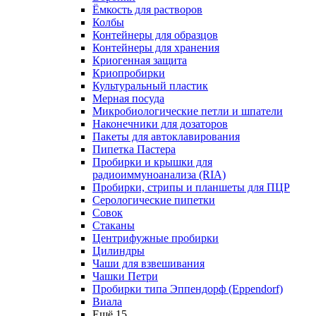
Ёмкость для растворов
Колбы
Контейнеры для образцов
Контейнеры для хранения
Криогенная защита
Криопробирки
Культуральный пластик
Мерная посуда
Микробиологические петли и шпатели
Наконечники для дозаторов
Пакеты для автоклавирования
Пипетка Пастера
Пробирки и крышки для
радиоиммуноанализа (RIA)
Пробирки, стрипы и планшеты для ПЦР
Серологические пипетки
Совок
Стаканы
Центрифужные пробирки
Цилиндры
Чаши для взвешивания
Чашки Петри
Пробирки типа Эппендорф (Eppendorf)
Виала
Ещё 15