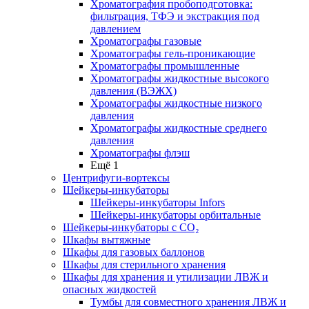
Хроматография пробоподготовка:
фильтрация, ТФЭ и экстракция под
давлением
Хроматографы газовые
Хроматографы гель-проникающие
Хроматографы промышленные
Хроматографы жидкостные высокого
давления (ВЭЖХ)
Хроматографы жидкостные низкого
давления
Хроматографы жидкостные среднего
давления
Хроматографы флэш
Ещё 1
Центрифуги-вортексы
Шейкеры-инкубаторы
Шейкеры-инкубаторы Infors
Шейкеры-инкубаторы орбитальные
Шейкеры-инкубаторы с CО₂
Шкафы вытяжные
Шкафы для газовых баллонов
Шкафы для стерильного хранения
Шкафы для хранения и утилизации ЛВЖ и
опасных жидкостей
Тумбы для совместного хранения ЛВЖ и