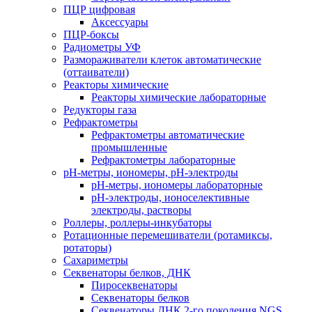
ПЦР цифровая
Аксессуары
ПЦР-боксы
Радиометры УФ
Размораживатели клеток автоматические
(оттаиватели)
Реакторы химические
Реакторы химические лабораторные
Редукторы газа
Рефрактометры
Рефрактометры автоматические
промышленные
Рефрактометры лабораторные
рН-метры, иономеры, рН-электроды
рН-метры, иономеры лабораторные
рН-электроды, ионоселективные
электроды, растворы
Роллеры, роллеры-инкубаторы
Ротационные перемешиватели (ротамиксы,
ротаторы)
Сахариметры
Секвенаторы белков, ДНК
Пиросеквенаторы
Секвенаторы белков
Секвенаторы ДНК 2-го поколения NGS