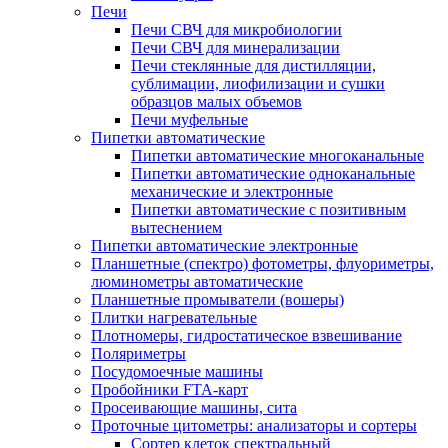
Печи
Печи СВЧ для микробиологии
Печи СВЧ для минерализации
Печи стеклянные для дистилляции,
сублимации, лиофилизации и сушки
образцов малых объемов
Печи муфельные
Пипетки автоматические
Пипетки автоматические многоканальные
Пипетки автоматические одноканальные
механические и электронные
Пипетки автоматические с позитивным
вытеснением
Пипетки автоматические электронные
Планшетные (спектро) фотометры, флуориметры,
люминометры автоматические
Планшетные промыватели (вошеры)
Плитки нагревательные
Плотномеры, гидростатическое взвешивание
Поляриметры
Посудомоечные машины
Пробойники FTA-карт
Просеивающие машины, сита
Проточные цитометры: анализаторы и сортеры
Сортер клеток спектральный