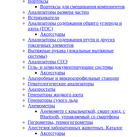
Вортексы
Вортексы для смешивания компонентов
Анализаторы размера частиц
Встряхиватели
Анализаторы содержания общего углерода и
азота (ТОС)
Аксессуары
Анализаторы содержания ртути и других
токсичных элементов
Вытяжные рукава (локальные вытяжные
системы)
Анализаторы СОЭ
Гель- и хемидокументирующие системы
Аксессуары
Анаэробные и микроаэрофильные станции
Гематологические анализаторы
Анаэростаты
Генераторы жидкого азота
Генераторы сухого льда
Анемометры
Анемометр с крыльчаткой, смарт-зонд, с
Bluetooth, управляемый со смартфона
Гигрометры, термогигрометры
Анестезия лабораторных животных. Каталог
Аксессуары