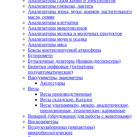
Анализаторы газов крови и электролитов
Анализаторы глюкозы, лактата
Анализаторы зерна, муки, кормов, растительного
масла, семян
Анализаторы клетчатки
Анализаторы микотоксинов
Анализаторы молока и молочных продуктов
Анализаторы мочи и осадка
Анализаторы мяса
Боксы контролируемой атмосферы
Бутирометр
Бутылочные дозаторы (флакон-диспенсеры)
Бюретки цифровые (титраторы
полуавтоматические)
Вакуумметры, манометры
Аксессуары
Весы
Весы производственные
Весы складские. Каталог
Весы ультрамикро, микро, аналитические,
прецизионные, технические, карманные
Виварий (обрудование для работы с животными)
Вискозиметры
Воздухозаборники (импакторы)
микробиологические