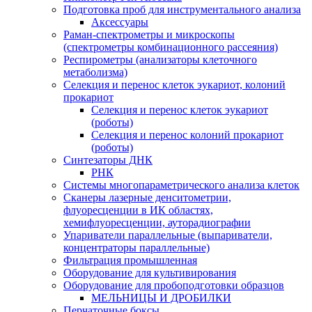
Подготовка проб для инструментального анализа
Аксессуары
Раман-спектрометры и микроскопы
(спектрометры комбинационного рассеяния)
Респирометры (анализаторы клеточного
метаболизма)
Селекция и перенос клеток эукариот, колоний
прокариот
Селекция и перенос клеток эукариот
(роботы)
Селекция и перенос колоний прокариот
(роботы)
Синтезаторы ДНК
РНК
Системы многопараметрического анализа клеток
Сканеры лазерные денситометрии,
флуоресценции в ИК областях,
хемифлуоресценции, ауторадиографии
Упариватели параллельные (выпариватели,
концентраторы параллельные)
Фильтрация промышленная
Оборудование для культивирования
Оборудование для пробоподготовки образцов
МЕЛЬНИЦЫ И ДРОБИЛКИ
Перчаточные боксы