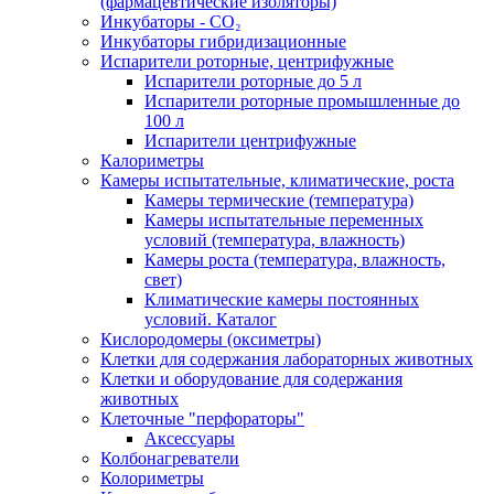
(фармацевтические изоляторы)
Инкубаторы - CO₂
Инкубаторы гибридизационные
Испарители роторные, центрифужные
Испарители роторные до 5 л
Испарители роторные промышленные до
100 л
Испарители центрифужные
Калориметры
Камеры испытательные, климатические, роста
Камеры термические (температура)
Камеры испытательные переменных
условий (температура, влажность)
Камеры роста (температура, влажность,
свет)
Климатические камеры постоянных
условий. Каталог
Кислородомеры (оксиметры)
Клетки для содержания лабораторных животных
Клетки и оборудование для содержания
животных
Клеточные "перфораторы"
Аксессуары
Колбонагреватели
Колориметры