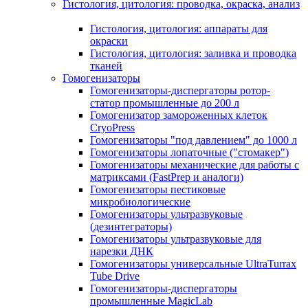
Гистология, цитология: проводка, окраска, анализ
Гистология, цитология: аппараты для
окраски
Гистология, цитология: заливка и проводка
тканей
Гомогенизаторы
Гомогенизаторы-диспергаторы ротор-
статор промышленные до 200 л
Гомогенизатор замороженных клеток
CryoPress
Гомогенизаторы "под давлением" до 1000 л
Гомогенизаторы лопаточные ("стомакер")
Гомогенизаторы механические для работы с
матриксами (FastPrep и аналоги)
Гомогенизаторы пестиковые
микробиологические
Гомогенизаторы ультразвуковые
(дезинтеграторы)
Гомогенизаторы ультразвуковые для
нарезки ДНК
Гомогенизаторы универсальные UltraTurrax
Tube Drive
Гомогенизаторы-диспергаторы
промышленные MagicLab