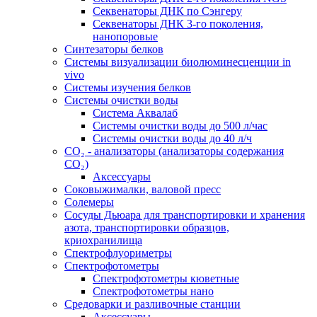
Секвенаторы ДНК по Сэнгеру
Секвенаторы ДНК 3-го поколения,
нанопоровые
Синтезаторы белков
Системы визуализации биолюминесценции in
vivo
Системы изучения белков
Системы очистки воды
Система Аквалаб
Системы очистки воды до 500 л/час
Системы очистки воды до 40 л/ч
СО₂ - анализаторы (анализаторы содержания
СО₂)
Аксессуары
Соковыжималки, валовой пресс
Солемеры
Сосуды Дьюара для транспортировки и хранения
азота, транспортировки образцов,
криохранилища
Спектрофлуориметры
Спектрофотометры
Спектрофотометры кюветные
Спектрофотометры нано
Средоварки и разливочные станции
Аксессуары