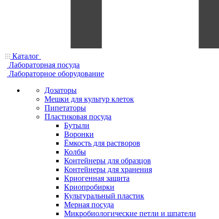
Каталог
Лабораторная посуда
Лабораторное оборудование
Дозаторы
Мешки для культур клеток
Пипетаторы
Пластиковая посуда
Бутыли
Воронки
Ёмкость для растворов
Колбы
Контейнеры для образцов
Контейнеры для хранения
Криогенная защита
Криопробирки
Культуральный пластик
Мерная посуда
Микробиологические петли и шпатели