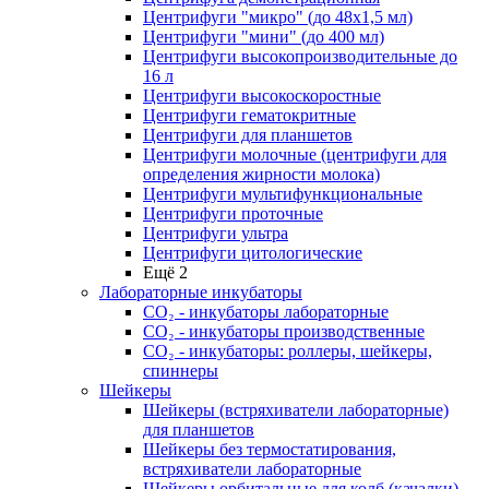
Центрифуги "микро" (до 48x1,5 мл)
Центрифуги "мини" (до 400 мл)
Центрифуги высокопроизводительные до
16 л
Центрифуги высокоскоростные
Центрифуги гематокритные
Центрифуги для планшетов
Центрифуги молочные (центрифуги для
определения жирности молока)
Центрифуги мультифункциональные
Центрифуги проточные
Центрифуги ультра
Центрифуги цитологические
Ещё 2
Лабораторные инкубаторы
СО₂ - инкубаторы лабораторные
СО₂ - инкубаторы производственные
СО₂ - инкубаторы: роллеры, шейкеры,
спиннеры
Шейкеры
Шейкеры (встряхиватели лабораторные)
для планшетов
Шейкеры без термостатирования,
встряхиватели лабораторные
Шейкеры орбитальные для колб (качалки)