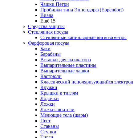
Чашки Петри
Пробирки типа Эппендорф (Eppendorf)
Виала
Ещё 15
Средства защиты
Стеклянная посуда
Стеклянные капиллярные вискозиметры
Фарфоровая посуда
Баки
Барабаны
Вставки для эксикатора
Выпарительные пластины
Выпарительные чашки
Кастрюли
Классический неполяризующийся электрод
Кружки
Крышки к тиглям
Лодочки
Ложки
Ложки-шпатели
Мелющие тела (шары)
Пест
Стаканы
Ступки
Тигли