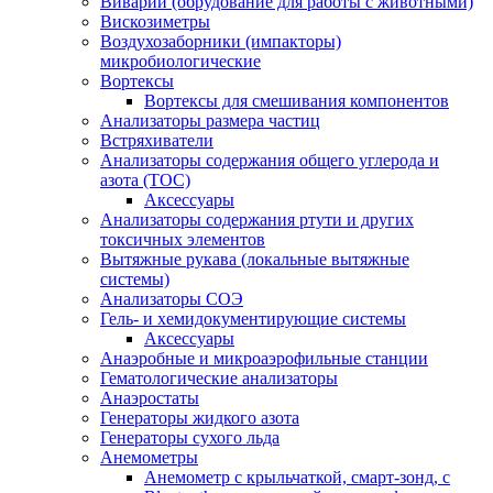
Виварий (обрудование для работы с животными)
Вискозиметры
Воздухозаборники (импакторы)
микробиологические
Вортексы
Вортексы для смешивания компонентов
Анализаторы размера частиц
Встряхиватели
Анализаторы содержания общего углерода и
азота (ТОС)
Аксессуары
Анализаторы содержания ртути и других
токсичных элементов
Вытяжные рукава (локальные вытяжные
системы)
Анализаторы СОЭ
Гель- и хемидокументирующие системы
Аксессуары
Анаэробные и микроаэрофильные станции
Гематологические анализаторы
Анаэростаты
Генераторы жидкого азота
Генераторы сухого льда
Анемометры
Анемометр с крыльчаткой, смарт-зонд, с