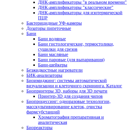
ДНК-амплификаторы "в реальном времени"
ДНК-амплификаторы "классические"
ДНК-амплификаторы для изотермической
ПЦР
Бактерицидные УФ-камеры
Дозаторы пипеточные
Бани
Бани водяные
Бани гистологические, термостолики,
сушилки для срезов
Бани масляные
Бани паровые (для выпаривания)
Бани-шейкеры
Безжидкостные нагреватели
БИК-анализаторы
Биоимиджинг: системы автоматической
визуализации и клеточного скрининга. Каталог
Биопринтеры 3D, наборы для 3D печати
Принтер-3D для создания чипов
Биопроцессинг: одноразовые технологии,
масскультивирование клеток, очистка
фармсубстанций
Хроматография препаративная и
аналитическая
Биореакторы