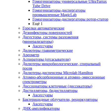
Гомогенизаторы универсальные UltraTurrax
Tube Drive
Гомогенизаторы-диспергаторы
промышленные MagicLab
Гомогенизаторы-диспергаторы ротор-статор
Ещё 1
Горелки автоматические
Дезинфекторы поверхностей
Дигесторы, системы разложения
(минерализаторы)
Аксессуары
Дилютеры гравиметрические
Ареометр
Аспираторы (отсасыватели)
Дилютеры микробиологические, спиральный
посев
Дилютеры-диспенсеры Microlab Hamilton
Атомно-абсорбционные и атомно–эмиссионные
спектрометры
Диссоциаторы клеточные (диссикаторы)
Дистилляторы, бидистилляторы
Аксессуары
Бактерицидные облучатели, рециркуляторы
Аксессуары
ДНК-амплификаторы