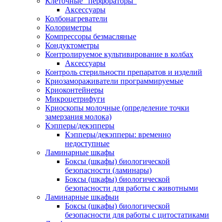
Клеточные "перфораторы"
Аксессуары
Колбонагреватели
Колориметры
Компрессоры безмасляные
Кондуктометры
Контролируемое культивирование в колбах
Аксессуары
Контроль стерильности препаратов и изделий
Криозамораживатели программируемые
Криоконтейнеры
Микроцетрифуги
Криоскопы молочные (определение точки
замерзания молока)
Кэпперы/декэпперы
Кэпперы/декэпперы: временно
недоступные
Ламинарные шкафы
Боксы (шкафы) биологической
безопасности (ламинары)
Боксы (шкафы) биологической
безопасности для работы с животными
Ламинарные шкафыи
Боксы (шкафы) биологической
безопасности для работы с цитостатиками