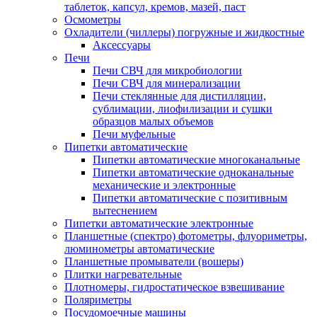
таблеток, капсул, кремов, мазей, паст
Осмометры
Охладители (чиллеры) погружные и жидкостные
Аксессуары
Печи
Печи СВЧ для микробиологии
Печи СВЧ для минерализации
Печи стеклянные для дистилляции,
сублимации, лиофилизации и сушки
образцов малых объемов
Печи муфельные
Пипетки автоматические
Пипетки автоматические многоканальные
Пипетки автоматические одноканальные
механические и электронные
Пипетки автоматические с позитивным
вытеснением
Пипетки автоматические электронные
Планшетные (спектро) фотометры, флуориметры,
люминометры автоматические
Планшетные промыватели (вошеры)
Плитки нагревательные
Плотномеры, гидростатическое взвешивание
Поляриметры
Посудомоечные машины