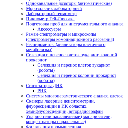
Одноканальные дозаторы (автоматические)
Морозильник лабораторный
Лабораторный термометр
Пикнометр Гей-Люссака
Подготовка проб для инструментального анализа
Аксессуары
Раман-спектрометры и микроскопы
(спектрометры комбинационного рассеяния)
Респирометры (анализаторы клеточного
метаболизма)
Селекция и перенос клеток эукариот, колоний
прокариот
Селекция и перенос клеток эукариот
(роботы)
Селекция и перенос колоний прокариот
(роботы)
Синтезаторы ДНК
РНК
Системы многопараметрического анализа клеток
Сканеры лазерные денситометрии,
флуоресценции в ИК областях,
хемифлуоресценции, ауторадиографии
Упариватели параллельные (выпариватели,
концентраторы параллельные)
Фильтрация промышленная