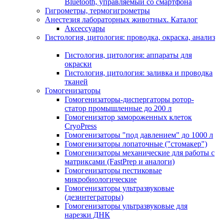
Bluetooth, управляемый со смартфона
Гигрометры, термогигрометры
Анестезия лабораторных животных. Каталог
Аксессуары
Гистология, цитология: проводка, окраска, анализ
Гистология, цитология: аппараты для
окраски
Гистология, цитология: заливка и проводка
тканей
Гомогенизаторы
Гомогенизаторы-диспергаторы ротор-
статор промышленные до 200 л
Гомогенизатор замороженных клеток
CryoPress
Гомогенизаторы "под давлением" до 1000 л
Гомогенизаторы лопаточные ("стомакер")
Гомогенизаторы механические для работы с
матриксами (FastPrep и аналоги)
Гомогенизаторы пестиковые
микробиологические
Гомогенизаторы ультразвуковые
(дезинтеграторы)
Гомогенизаторы ультразвуковые для
нарезки ДНК