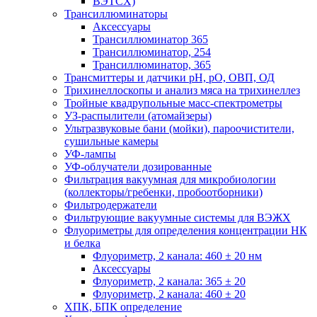
ВЭТСХ)
Трансиллюминаторы
Аксессуары
Трансиллюминатор 365
Трансиллюминатор, 254
Трансиллюминатор, 365
Трансмиттеры и датчики рН, рО, ОВП, ОД
Трихинеллоскопы и анализ мяса на трихинеллез
Тройные квадрупольные масс-спектрометры
УЗ-распылители (атомайзеры)
Ультразвуковые бани (мойки), пароочистители,
сушильные камеры
УФ-лампы
УФ-облучатели дозированные
Фильтрация вакуумная для микробиологии
(коллекторы/гребенки, пробоотборники)
Фильтродержатели
Фильтрующие вакуумные системы для ВЭЖХ
Флуориметры для определения концентрации НК
и белка
Флуориметр, 2 канала: 460 ± 20 нм
Аксессуары
Флуориметр, 2 канала: 365 ± 20
Флуориметр, 2 канала: 460 ± 20
ХПК, БПК определение