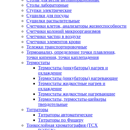
Столы лабораторные
Ступки электрические
Сушилки для посуды
Сушилки распылительные
Счетчики клеток, анализаторы жизнеспособности
Счетчики колоний микроорганизмов
Счетчики частиц в воздухе
Счетчики элементов крови
Тележки транспортировочные
Термоанализ, определение точки плавления,
точки кипения, точки каплепадения
Термостаты
Термостаты (инкубаторы) нагрев и
охлаждение
Термостаты (инкубаторы) нагревающие
Термостаты жидкостные нагрев и
охлаждение
Термостаты жидкостные нагревающие
Термостаты, термостаты-шейкеры
твердотельные
Титраторы
Титраторы автоматические
Титраторы по Фишеру
Тонкослойная хроматография (ТСХ