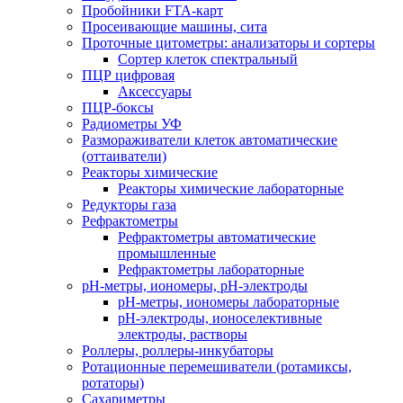
Пробойники FTA-карт
Просеивающие машины, сита
Проточные цитометры: анализаторы и сортеры
Сортер клеток спектральный
ПЦР цифровая
Аксессуары
ПЦР-боксы
Радиометры УФ
Размораживатели клеток автоматические
(оттаиватели)
Реакторы химические
Реакторы химические лабораторные
Редукторы газа
Рефрактометры
Рефрактометры автоматические
промышленные
Рефрактометры лабораторные
рН-метры, иономеры, рН-электроды
рН-метры, иономеры лабораторные
рН-электроды, ионоселективные
электроды, растворы
Роллеры, роллеры-инкубаторы
Ротационные перемешиватели (ротамиксы,
ротаторы)
Сахариметры