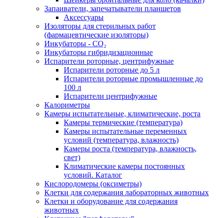
Запаиватели, запечатыватели планшетов
Аксессуары
Изоляторы для стерильных работ
(фармацевтические изоляторы)
Инкубаторы - CO₂
Инкубаторы гибридизационные
Испарители роторные, центрифужные
Испарители роторные до 5 л
Испарители роторные промышленные до
100 л
Испарители центрифужные
Калориметры
Камеры испытательные, климатические, роста
Камеры термические (температура)
Камеры испытательные переменных
условий (температура, влажность)
Камеры роста (температура, влажность,
свет)
Климатические камеры постоянных
условий. Каталог
Кислородомеры (оксиметры)
Клетки для содержания лабораторных животных
Клетки и оборудование для содержания
животных