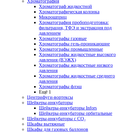
Хроматография
Хроматограф жидкостной
Хроматографическая колонка
Микрошприц
Хроматография пробоподготовка:
фильтрация, ТФЭ и экстракция под
давлением
Хроматографы газовые
Хроматографы гель-проникающие
Хроматографы промышленные
Хроматографы жидкостные высокого
давления (ВЭЖХ)
Хроматографы жидкостные низкого
давления
Хроматографы жидкостные среднего
давления
Хроматографы флэш
Ещё 1
Центрифуги-вортексы
Шейкеры-инкубаторы
Шейкеры-инкубаторы Infors
Шейкеры-инкубаторы орбитальные
Шейкеры-инкубаторы с CО₂
Шкафы вытяжные
Шкафы для газовых баллонов