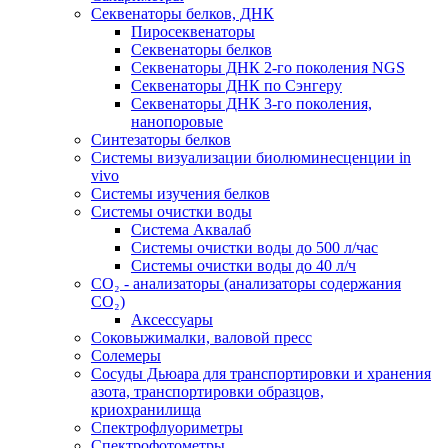
Секвенаторы белков, ДНК
Пиросеквенаторы
Секвенаторы белков
Секвенаторы ДНК 2-го поколения NGS
Секвенаторы ДНК по Сэнгеру
Секвенаторы ДНК 3-го поколения,
нанопоровые
Синтезаторы белков
Системы визуализации биолюминесценции in
vivo
Системы изучения белков
Системы очистки воды
Система Аквалаб
Системы очистки воды до 500 л/час
Системы очистки воды до 40 л/ч
СО₂ - анализаторы (анализаторы содержания
СО₂)
Аксессуары
Соковыжималки, валовой пресс
Солемеры
Сосуды Дьюара для транспортировки и хранения
азота, транспортировки образцов,
криохранилища
Спектрофлуориметры
Спектрофотометры