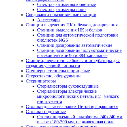
Спектрофотометры кюветные
Спектрофотометры нано
Средоварки и разливочные станции
Аксессуары
Станции выделения НК и белков, дозирования
Станции выделения НК и белков
Станции для автоматической подготовки
библиотек NGS
Станции дозирования автоматические
Станции дозирования полуавтоматические
и механические 96 и 384-канальные
Станции, перчаточные боксы и инкубаторы для
создания условий гипоксии
Степперы, степперы шприцевые
Стереотаксис, оборудование
Стерилизаторы
Стерилизаторы суховоздушные
Стерилизаторы электрические
микробиологических петель, игл, мелкого
инструмента
Столики для засева чашек Петри вращающиеся
Столики подъемные
Столик подъемный, платформа 240х240 мм,
высота 180-300 мм, нержавеющая сталь
Столы для весов антивибрационные