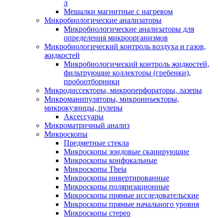
л
Мешалки магнитные с нагревом
Микробиологические анализаторы
Микробиологические анализаторы для
определения микроорганизмов
Микробиологический контроль воздуха и газов,
жидкостей
Микробиологический контроль жидкостей,
фильтрующие коллекторы (гребенки),
пробоотборники
Микродиссекторы, микроперфораторы, лазеры
Микроманипуляторы, микроинъекторы,
микрокузницы, пулеры
Аксессуары
Микроматричный анализ
Микроскопы
Предметные стекла
Микроскопы зондовые сканирующие
Микроскопы конфокальные
Микроскопы Theia
Микроскопы инвертированные
Микроскопы поляризационные
Микроскопы прямые исследовательские
Микроскопы прямые начального уровня
Микроскопы стерео