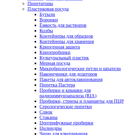
Пипетаторы
Пластиковая посуда
Бутыли
Воронки
Ёмкость для растворов
Колбы
Контейнеры для образцов
Контейнеры для хранения
Криогенная защита
Криопробирки
Культуральный пластик
Мерная посуда
Микробиологические петли и шпатели
Наконечники для дозаторов
Пакеты для автоклавирования
Пипетка Пастера
Пробирки и крышки для
радиоиммуноанализа (RIA)
Пробирки, стрипы и планшеты для ПЦР
Серологические пипетки
Совок
Стаканы
Центрифужные пробирки
Цилиндры
Чаши для взвешивания