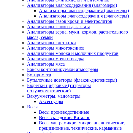
Анализаторы влагосодержания (влагомеры)
Анализаторы влагосодержания (влагомеры)
Анализаторы влагосодержания (влагомеры)
Анализаторы газов крови и электролитов
Анализаторы глюкозы, лактата
Анализаторы зерна, муки, кормов, растительного
масла, семян
Анализаторы клетчатки
Анализаторы микотоксинов
Анализаторы молока и молочных продуктов
Анализаторы мочи и осадка
Анализаторы мяса
Боксы контролируемой атмосферы
Бутирометр
Бутылочные дозаторы (флакон-диспенсеры)
Бюретки цифровые (титраторы
полуавтоматические)
Вакуумметры, манометры
Аксессуары
Весы
Весы производственные
Весы складские. Каталог
Весы ультрамикро, микро, аналитические,
прецизионные, технические, карманные