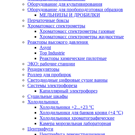
Оборудование для культивирования
Оборудование для пробоподготовки образцов
МЕЛЬНИЦЫ И ДРОБИЛКИ
Перчаточные боксы
Хроматомасс спектрометры
Хроматомасс спектрометры газовые
Хроматомасс спектрометры жидкостные
Реакторы высокого давления
Asynt
Top Industrie
Реакторы химические пилотные
ЭКО: рабочие станции
Рециркуляторы
Роллер для пробирок
Светодиодные цифровые сухие ванны
Системы электрофореза
Капиллярный электрофорез
Сушильные шкафы
Холодильники
Холодильники +2...+23 °С
Холодильники для банков крови (+4 °С)
Холодильники хроматографические
Камера морозильная лабораторная
Центрифуги
Центрифуга демонстрационная