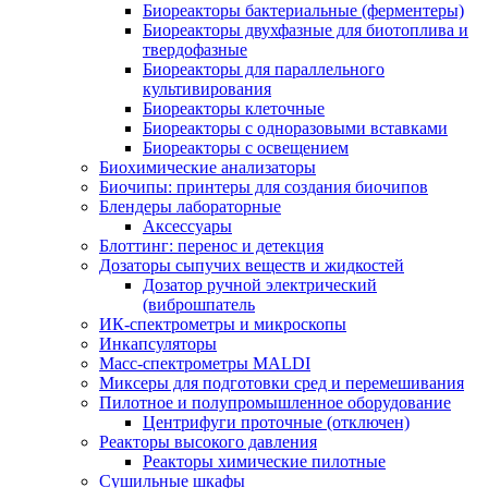
Биореакторы бактериальные (ферментеры)
Биореакторы двухфазные для биотоплива и
твердофазные
Биореакторы для параллельного
культивирования
Биореакторы клеточные
Биореакторы с одноразовыми вставками
Биореакторы с освещением
Биохимические анализаторы
Биочипы: принтеры для создания биочипов
Блендеры лабораторные
Аксессуары
Блоттинг: перенос и детекция
Дозаторы сыпучих веществ и жидкостей
Дозатор ручной электрический
(виброшпатель
ИК-спектрометры и микроскопы
Инкапсуляторы
Масс-спектрометры MALDI
Миксеры для подготовки сред и перемешивания
Пилотное и полупромышленное оборудование
Центрифуги проточные (отключен)
Реакторы высокого давления
Реакторы химические пилотные
Сушильные шкафы