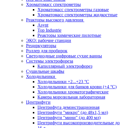
Хроматомасс спектрометры
Хроматомасс спектрометры газовые
Хроматомасс спектрометры жидкостные
Реакторы высокого давления
Asynt
Top Industrie
Реакторы химические пилотные
ЭКО: рабочие станции
Рециркуляторы
Роллер для пробирок
Светодиодные цифровые сухие ванны
Системы электрофореза
Капиллярный электрофорез
Сушильные шкафы
Холодильники
Холодильники +2...+23 °С
Холодильники для банков крови (+4 °С)
Холодильники хроматографические
Камера морозильная лабораторная
Центрифуги
Центрифуга демонстрационная
Центрифуги "микро" (до 48x1,5 мл)
Центрифуги "мини" (до 400 мл)
Центрифуги высокопроизводительные до
16 л