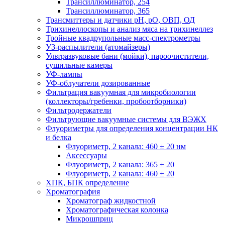
Трансиллюминатор, 254
Трансиллюминатор, 365
Трансмиттеры и датчики рН, рО, ОВП, ОД
Трихинеллоскопы и анализ мяса на трихинеллез
Тройные квадрупольные масс-спектрометры
УЗ-распылители (атомайзеры)
Ультразвуковые бани (мойки), пароочистители,
сушильные камеры
УФ-лампы
УФ-облучатели дозированные
Фильтрация вакуумная для микробиологии
(коллекторы/гребенки, пробоотборники)
Фильтродержатели
Фильтрующие вакуумные системы для ВЭЖХ
Флуориметры для определения концентрации НК
и белка
Флуориметр, 2 канала: 460 ± 20 нм
Аксессуары
Флуориметр, 2 канала: 365 ± 20
Флуориметр, 2 канала: 460 ± 20
ХПК, БПК определение
Хроматография
Хроматограф жидкостной
Хроматографическая колонка
Микрошприц