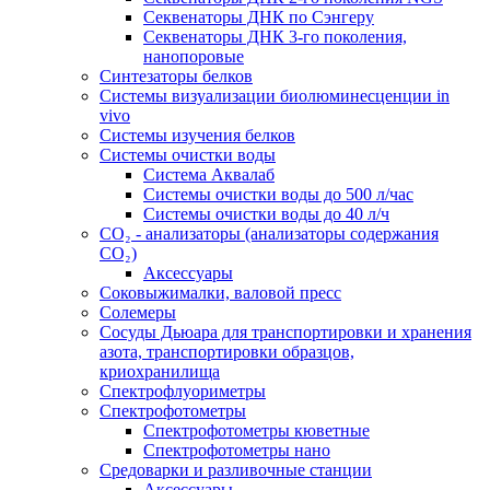
Секвенаторы ДНК по Сэнгеру
Секвенаторы ДНК 3-го поколения,
нанопоровые
Синтезаторы белков
Системы визуализации биолюминесценции in
vivo
Системы изучения белков
Системы очистки воды
Система Аквалаб
Системы очистки воды до 500 л/час
Системы очистки воды до 40 л/ч
СО₂ - анализаторы (анализаторы содержания
СО₂)
Аксессуары
Соковыжималки, валовой пресс
Солемеры
Сосуды Дьюара для транспортировки и хранения
азота, транспортировки образцов,
криохранилища
Спектрофлуориметры
Спектрофотометры
Спектрофотометры кюветные
Спектрофотометры нано
Средоварки и разливочные станции
Аксессуары