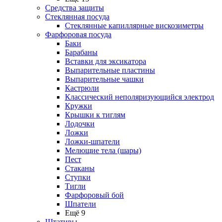
Средства защиты
Стеклянная посуда
Стеклянные капиллярные вискозиметры
Фарфоровая посуда
Баки
Барабаны
Вставки для эксикатора
Выпарительные пластины
Выпарительные чашки
Кастрюли
Классический неполяризующийся электрод
Кружки
Крышки к тиглям
Лодочки
Ложки
Ложки-шпатели
Мелющие тела (шары)
Пест
Стаканы
Ступки
Тигли
Фарфоровый бой
Шпатели
Ещё 9
Штативы