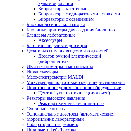
культивирования
Биореакторы клеточные
Биореакторы с одноразовыми вставками
Биореакторы с освещением
Биохимические анализаторы
Биочипы: принтеры для создания биочипов
Блендеры лабораторные
Аксессуары
Блоттинг: перенос и детекция
Дозаторы сыпучих веществ и жидкостей
Дозатор ручной электрический
(виброшпатель
ИК-спектрометры и микроскопы
Инкапсуляторы
Масс-спектрометры MALDI
Миксеры для подготовки сред и перемешивания
Пилотное и полупромышленное оборудование
Центрифуги проточные (отключен)
Реакторы высокого давления
Реакторы химические пилотные
Сушильные шкафы
Одноканальные дозаторы (автоматические)
Морозильник лабораторный
Лабораторный термометр
Пикнометр Гей-Люссака