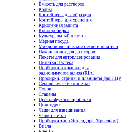
Ёмкость для растворов
Колбы
Контейнеры для образцов
Контейнеры для хранения
Криогенная защита
Криопробирки
Культуральный пластик
Мерная посуда
Микробиологические петли и шпатели
Наконечники для дозаторов
Пакеты для автоклавирования
Пипетка Пастера
Пробирки и крышки для
радиоиммуноанализа (RIA)
Пробирки, стрипы и планшеты для ПЦР
Серологические пипетки
Совок
Стаканы
Центрифужные пробирки
Цилиндры
Чаши для взвешивания
Чашки Петри
Пробирки типа Эппендорф (Eppendorf)
Виала
Ещё 15