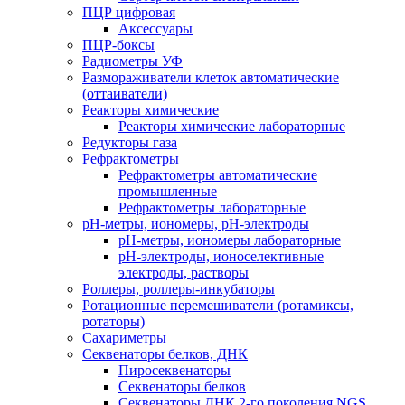
ПЦР цифровая
Аксессуары
ПЦР-боксы
Радиометры УФ
Размораживатели клеток автоматические
(оттаиватели)
Реакторы химические
Реакторы химические лабораторные
Редукторы газа
Рефрактометры
Рефрактометры автоматические
промышленные
Рефрактометры лабораторные
рН-метры, иономеры, рН-электроды
рН-метры, иономеры лабораторные
рН-электроды, ионоселективные
электроды, растворы
Роллеры, роллеры-инкубаторы
Ротационные перемешиватели (ротамиксы,
ротаторы)
Сахариметры
Секвенаторы белков, ДНК
Пиросеквенаторы
Секвенаторы белков
Секвенаторы ДНК 2-го поколения NGS