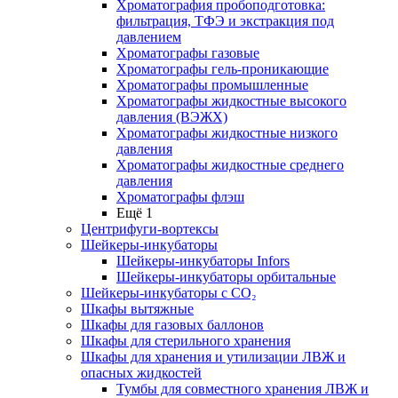
Хроматография пробоподготовка:
фильтрация, ТФЭ и экстракция под
давлением
Хроматографы газовые
Хроматографы гель-проникающие
Хроматографы промышленные
Хроматографы жидкостные высокого
давления (ВЭЖХ)
Хроматографы жидкостные низкого
давления
Хроматографы жидкостные среднего
давления
Хроматографы флэш
Ещё 1
Центрифуги-вортексы
Шейкеры-инкубаторы
Шейкеры-инкубаторы Infors
Шейкеры-инкубаторы орбитальные
Шейкеры-инкубаторы с CО₂
Шкафы вытяжные
Шкафы для газовых баллонов
Шкафы для стерильного хранения
Шкафы для хранения и утилизации ЛВЖ и
опасных жидкостей
Тумбы для совместного хранения ЛВЖ и