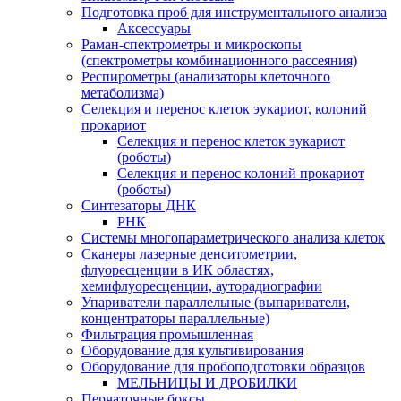
Подготовка проб для инструментального анализа
Аксессуары
Раман-спектрометры и микроскопы
(спектрометры комбинационного рассеяния)
Респирометры (анализаторы клеточного
метаболизма)
Селекция и перенос клеток эукариот, колоний
прокариот
Селекция и перенос клеток эукариот
(роботы)
Селекция и перенос колоний прокариот
(роботы)
Синтезаторы ДНК
РНК
Системы многопараметрического анализа клеток
Сканеры лазерные денситометрии,
флуоресценции в ИК областях,
хемифлуоресценции, ауторадиографии
Упариватели параллельные (выпариватели,
концентраторы параллельные)
Фильтрация промышленная
Оборудование для культивирования
Оборудование для пробоподготовки образцов
МЕЛЬНИЦЫ И ДРОБИЛКИ
Перчаточные боксы