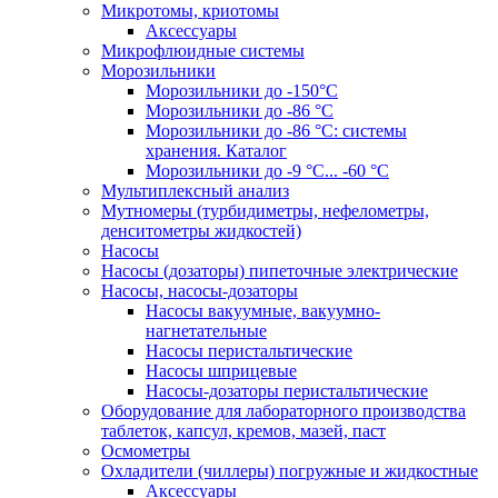
Микротомы, криотомы
Аксессуары
Микрофлюидные системы
Морозильники
Морозильники до -150°С
Морозильники до -86 °C
Морозильники до -86 °C: системы
хранения. Каталог
Морозильники до -9 °C... -60 °C
Мультиплексный анализ
Мутномеры (турбидиметры, нефелометры,
денситометры жидкостей)
Насосы
Насосы (дозаторы) пипеточные электрические
Насосы, насосы-дозаторы
Насосы вакуумные, вакуумно-
нагнетательные
Насосы перистальтические
Насосы шприцевые
Насосы-дозаторы перистальтические
Оборудование для лабораторного производства
таблеток, капсул, кремов, мазей, паст
Осмометры
Охладители (чиллеры) погружные и жидкостные
Аксессуары