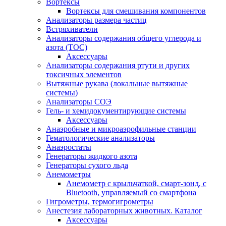
Вортексы
Вортексы для смешивания компонентов
Анализаторы размера частиц
Встряхиватели
Анализаторы содержания общего углерода и
азота (ТОС)
Аксессуары
Анализаторы содержания ртути и других
токсичных элементов
Вытяжные рукава (локальные вытяжные
системы)
Анализаторы СОЭ
Гель- и хемидокументирующие системы
Аксессуары
Анаэробные и микроаэрофильные станции
Гематологические анализаторы
Анаэростаты
Генераторы жидкого азота
Генераторы сухого льда
Анемометры
Анемометр с крыльчаткой, смарт-зонд, с
Bluetooth, управляемый со смартфона
Гигрометры, термогигрометры
Анестезия лабораторных животных. Каталог
Аксессуары