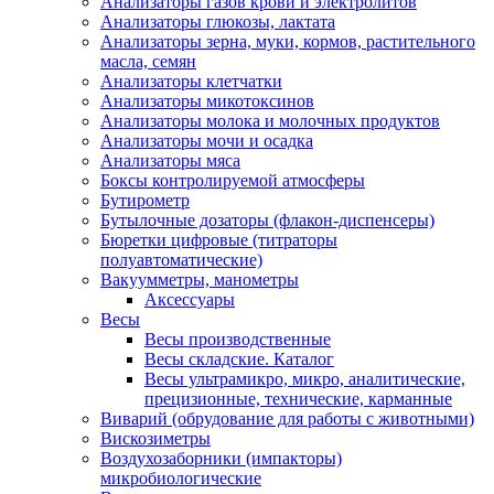
Анализаторы газов крови и электролитов
Анализаторы глюкозы, лактата
Анализаторы зерна, муки, кормов, растительного
масла, семян
Анализаторы клетчатки
Анализаторы микотоксинов
Анализаторы молока и молочных продуктов
Анализаторы мочи и осадка
Анализаторы мяса
Боксы контролируемой атмосферы
Бутирометр
Бутылочные дозаторы (флакон-диспенсеры)
Бюретки цифровые (титраторы
полуавтоматические)
Вакуумметры, манометры
Аксессуары
Весы
Весы производственные
Весы складские. Каталог
Весы ультрамикро, микро, аналитические,
прецизионные, технические, карманные
Виварий (обрудование для работы с животными)
Вискозиметры
Воздухозаборники (импакторы)
микробиологические