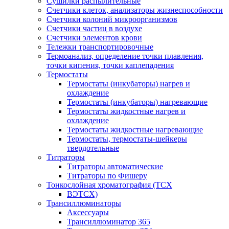
Сушилки распылительные
Счетчики клеток, анализаторы жизнеспособности
Счетчики колоний микроорганизмов
Счетчики частиц в воздухе
Счетчики элементов крови
Тележки транспортировочные
Термоанализ, определение точки плавления,
точки кипения, точки каплепадения
Термостаты
Термостаты (инкубаторы) нагрев и
охлаждение
Термостаты (инкубаторы) нагревающие
Термостаты жидкостные нагрев и
охлаждение
Термостаты жидкостные нагревающие
Термостаты, термостаты-шейкеры
твердотельные
Титраторы
Титраторы автоматические
Титраторы по Фишеру
Тонкослойная хроматография (ТСХ
ВЭТСХ)
Трансиллюминаторы
Аксессуары
Трансиллюминатор 365