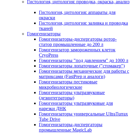
Гистология, цитология: проводка, окраска, анализ
Гистология, цитология: аппараты для
окраски
Гистология, цитология: заливка и проводка
тканей
Гомогенизаторы
Гомогенизаторы-диспергаторы ротор-
статор промышленные до 200 л
Гомогенизатор замороженных клеток
CryoPress
Гомогенизаторы "под давлением" до 1000 л
Гомогенизаторы лопаточные ("стомакер")
Гомогенизаторы механические для работы с
матриксами (FastPrep и аналоги)
Гомогенизаторы пестиковые
микробиологические
Гомогенизаторы ультразвуковые
(дезинтеграторы)
Гомогенизаторы ультразвуковые для
нарезки ДНК
Гомогенизаторы универсальные UltraTurrax
Tube Drive
Гомогенизаторы-диспергаторы
промышленные MagicLab