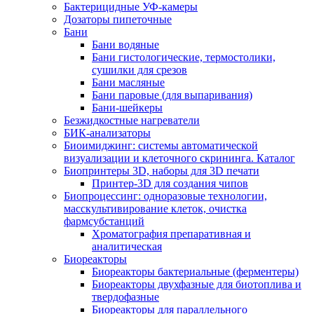
Бактерицидные УФ-камеры
Дозаторы пипеточные
Бани
Бани водяные
Бани гистологические, термостолики,
сушилки для срезов
Бани масляные
Бани паровые (для выпаривания)
Бани-шейкеры
Безжидкостные нагреватели
БИК-анализаторы
Биоимиджинг: системы автоматической
визуализации и клеточного скрининга. Каталог
Биопринтеры 3D, наборы для 3D печати
Принтер-3D для создания чипов
Биопроцессинг: одноразовые технологии,
масскультивирование клеток, очистка
фармсубстанций
Хроматография препаративная и
аналитическая
Биореакторы
Биореакторы бактериальные (ферментеры)
Биореакторы двухфазные для биотоплива и
твердофазные
Биореакторы для параллельного