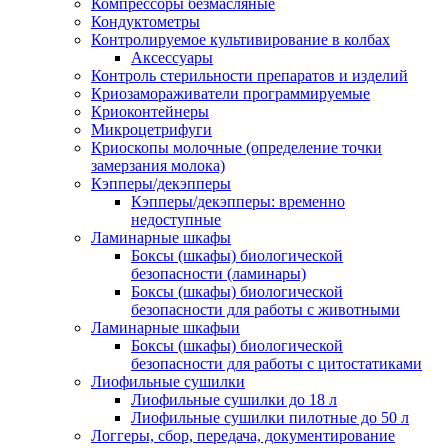
Компрессоры безмасляные
Кондуктометры
Контролируемое культивирование в колбах
Аксессуары
Контроль стерильности препаратов и изделий
Криозамораживатели программируемые
Криоконтейнеры
Микроцетрифуги
Криоскопы молочные (определение точки
замерзания молока)
Кэпперы/декэпперы
Кэпперы/декэпперы: временно
недоступные
Ламинарные шкафы
Боксы (шкафы) биологической
безопасности (ламинары)
Боксы (шкафы) биологической
безопасности для работы с животными
Ламинарные шкафыи
Боксы (шкафы) биологической
безопасности для работы с цитостатиками
Лиофильные сушилки
Лиофильные сушилки до 18 л
Лиофильные сушилки пилотные до 50 л
Логгеры, сбор, передача, документирование