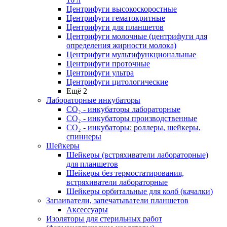
Центрифуги высокоскоростные
Центрифуги гематокритные
Центрифуги для планшетов
Центрифуги молочные (центрифуги для
определения жирности молока)
Центрифуги мультифункциональные
Центрифуги проточные
Центрифуги ультра
Центрифуги цитологические
Ещё 2
Лабораторные инкубаторы
СО₂ - инкубаторы лабораторные
СО₂ - инкубаторы производственные
СО₂ - инкубаторы: роллеры, шейкеры,
спиннеры
Шейкеры
Шейкеры (встряхиватели лабораторные)
для планшетов
Шейкеры без термостатирования,
встряхиватели лабораторные
Шейкеры орбитальные для колб (качалки)
Запаиватели, запечатыватели планшетов
Аксессуары
Изоляторы для стерильных работ