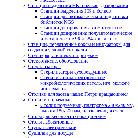
Станции выделения НК и белков, дозирования
Станции выделения НК и белков
Станции для автоматической подготовки
библиотек NGS
Станции дозирования автоматические
Станции дозирования полуавтоматические
и механические 96 и 384-канальные
Станции, перчаточные боксы и инкубаторы для
создания условий гипоксии
Степперы, степперы шприцевые
Стереотаксис, оборудование
Стерилизаторы
Стерилизаторы суховоздушные
Стерилизаторы электрические
микробиологических петель, игл, мелкого
инструмента
Столики для засева чашек Петри вращающиеся
Столики подъемные
Столик подъемный, платформа 240х240 мм,
высота 180-300 мм, нержавеющая сталь
Столы для весов антивибрационные
Столы лабораторные
Ступки электрические
Сушилки для посуды