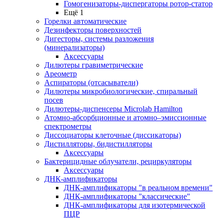
Гомогенизаторы-диспергаторы ротор-статор
Ещё 1
Горелки автоматические
Дезинфекторы поверхностей
Дигесторы, системы разложения
(минерализаторы)
Аксессуары
Дилютеры гравиметрические
Ареометр
Аспираторы (отсасыватели)
Дилютеры микробиологические, спиральный
посев
Дилютеры-диспенсеры Microlab Hamilton
Атомно-абсорбционные и атомно–эмиссионные
спектрометры
Диссоциаторы клеточные (диссикаторы)
Дистилляторы, бидистилляторы
Аксессуары
Бактерицидные облучатели, рециркуляторы
Аксессуары
ДНК-амплификаторы
ДНК-амплификаторы "в реальном времени"
ДНК-амплификаторы "классические"
ДНК-амплификаторы для изотермической
ПЦР