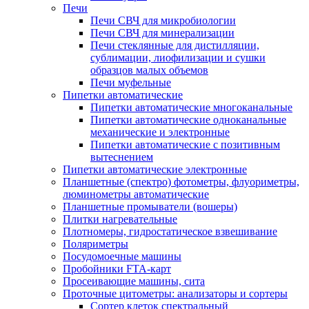
Печи
Печи СВЧ для микробиологии
Печи СВЧ для минерализации
Печи стеклянные для дистилляции,
сублимации, лиофилизации и сушки
образцов малых объемов
Печи муфельные
Пипетки автоматические
Пипетки автоматические многоканальные
Пипетки автоматические одноканальные
механические и электронные
Пипетки автоматические с позитивным
вытеснением
Пипетки автоматические электронные
Планшетные (спектро) фотометры, флуориметры,
люминометры автоматические
Планшетные промыватели (вошеры)
Плитки нагревательные
Плотномеры, гидростатическое взвешивание
Поляриметры
Посудомоечные машины
Пробойники FTA-карт
Просеивающие машины, сита
Проточные цитометры: анализаторы и сортеры
Сортер клеток спектральный