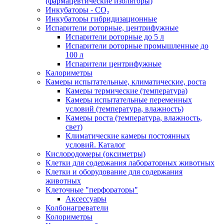
(фармацевтические изоляторы)
Инкубаторы - CO₂
Инкубаторы гибридизационные
Испарители роторные, центрифужные
Испарители роторные до 5 л
Испарители роторные промышленные до
100 л
Испарители центрифужные
Калориметры
Камеры испытательные, климатические, роста
Камеры термические (температура)
Камеры испытательные переменных
условий (температура, влажность)
Камеры роста (температура, влажность,
свет)
Климатические камеры постоянных
условий. Каталог
Кислородомеры (оксиметры)
Клетки для содержания лабораторных животных
Клетки и оборудование для содержания
животных
Клеточные "перфораторы"
Аксессуары
Колбонагреватели
Колориметры