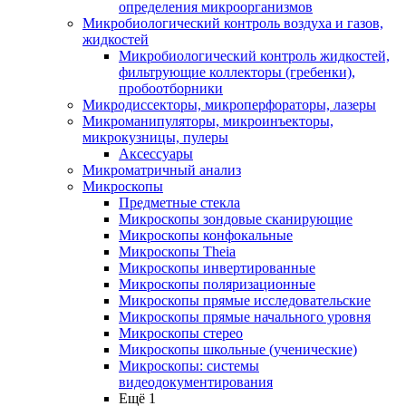
определения микроорганизмов
Микробиологический контроль воздуха и газов,
жидкостей
Микробиологический контроль жидкостей,
фильтрующие коллекторы (гребенки),
пробоотборники
Микродиссекторы, микроперфораторы, лазеры
Микроманипуляторы, микроинъекторы,
микрокузницы, пулеры
Аксессуары
Микроматричный анализ
Микроскопы
Предметные стекла
Микроскопы зондовые сканирующие
Микроскопы конфокальные
Микроскопы Theia
Микроскопы инвертированные
Микроскопы поляризационные
Микроскопы прямые исследовательские
Микроскопы прямые начального уровня
Микроскопы стерео
Микроскопы школьные (ученические)
Микроскопы: системы
видеодокументирования
Ещё 1