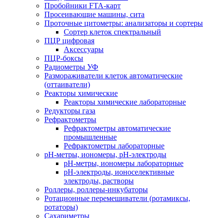
Пробойники FTA-карт
Просеивающие машины, сита
Проточные цитометры: анализаторы и сортеры
Сортер клеток спектральный
ПЦР цифровая
Аксессуары
ПЦР-боксы
Радиометры УФ
Размораживатели клеток автоматические
(оттаиватели)
Реакторы химические
Реакторы химические лабораторные
Редукторы газа
Рефрактометры
Рефрактометры автоматические
промышленные
Рефрактометры лабораторные
рН-метры, иономеры, рН-электроды
рН-метры, иономеры лабораторные
рН-электроды, ионоселективные
электроды, растворы
Роллеры, роллеры-инкубаторы
Ротационные перемешиватели (ротамиксы,
ротаторы)
Сахариметры