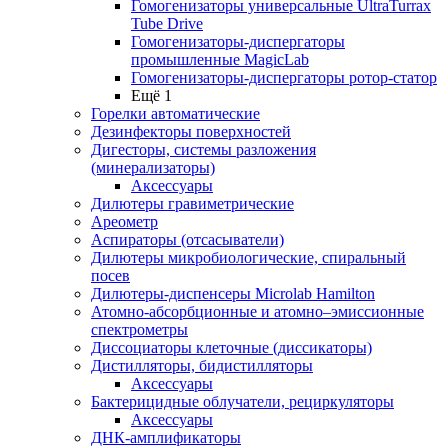
Гомогенизаторы универсальные UltraTurrax
Tube Drive
Гомогенизаторы-диспергаторы
промышленные MagicLab
Гомогенизаторы-диспергаторы ротор-статор
Ещё 1
Горелки автоматические
Дезинфекторы поверхностей
Дигесторы, системы разложения
(минерализаторы)
Аксессуары
Дилютеры гравиметрические
Ареометр
Аспираторы (отсасыватели)
Дилютеры микробиологические, спиральный
посев
Дилютеры-диспенсеры Microlab Hamilton
Атомно-абсорбционные и атомно–эмиссионные
спектрометры
Диссоциаторы клеточные (диссикаторы)
Дистилляторы, бидистилляторы
Аксессуары
Бактерицидные облучатели, рециркуляторы
Аксессуары
ДНК-амплификаторы