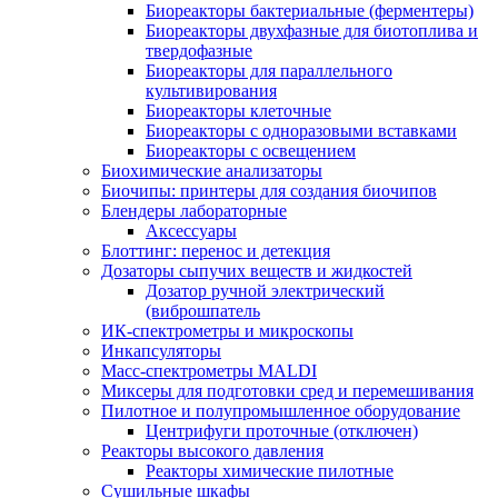
Биореакторы бактериальные (ферментеры)
Биореакторы двухфазные для биотоплива и
твердофазные
Биореакторы для параллельного
культивирования
Биореакторы клеточные
Биореакторы с одноразовыми вставками
Биореакторы с освещением
Биохимические анализаторы
Биочипы: принтеры для создания биочипов
Блендеры лабораторные
Аксессуары
Блоттинг: перенос и детекция
Дозаторы сыпучих веществ и жидкостей
Дозатор ручной электрический
(виброшпатель
ИК-спектрометры и микроскопы
Инкапсуляторы
Масс-спектрометры MALDI
Миксеры для подготовки сред и перемешивания
Пилотное и полупромышленное оборудование
Центрифуги проточные (отключен)
Реакторы высокого давления
Реакторы химические пилотные
Сушильные шкафы