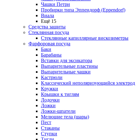
Чашки Петри
Пробирки типа Эппендорф (Eppendorf)
Виала
Ещё 15
Средства защиты
Стеклянная посуда
Стеклянные капиллярные вискозиметры
Фарфоровая посуда
Баки
Барабаны
Вставки для эксикатора
Выпарительные пластины
Выпарительные чашки
Кастрюли
Классический неполяризующийся электрод
Кружки
Крышки к тиглям
Лодочки
Ложки
Ложки-шпатели
Мелющие тела (шары)
Пест
Стаканы
Ступки
Тигли