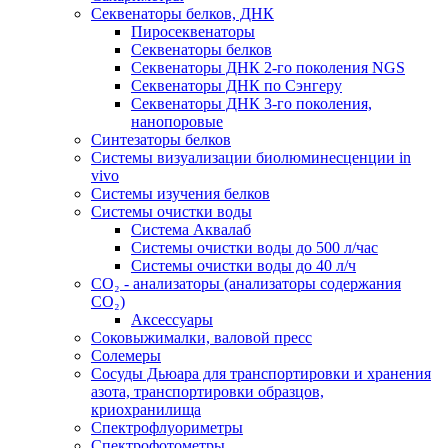
Секвенаторы белков, ДНК
Пиросеквенаторы
Секвенаторы белков
Секвенаторы ДНК 2-го поколения NGS
Секвенаторы ДНК по Сэнгеру
Секвенаторы ДНК 3-го поколения,
нанопоровые
Синтезаторы белков
Системы визуализации биолюминесценции in
vivo
Системы изучения белков
Системы очистки воды
Система Аквалаб
Системы очистки воды до 500 л/час
Системы очистки воды до 40 л/ч
СО₂ - анализаторы (анализаторы содержания
СО₂)
Аксессуары
Соковыжималки, валовой пресс
Солемеры
Сосуды Дьюара для транспортировки и хранения
азота, транспортировки образцов,
криохранилища
Спектрофлуориметры
Спектрофотометры