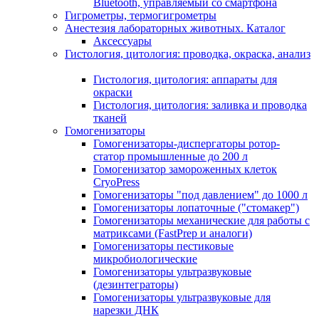
Bluetooth, управляемый со смартфона
Гигрометры, термогигрометры
Анестезия лабораторных животных. Каталог
Аксессуары
Гистология, цитология: проводка, окраска, анализ
Гистология, цитология: аппараты для
окраски
Гистология, цитология: заливка и проводка
тканей
Гомогенизаторы
Гомогенизаторы-диспергаторы ротор-
статор промышленные до 200 л
Гомогенизатор замороженных клеток
CryoPress
Гомогенизаторы "под давлением" до 1000 л
Гомогенизаторы лопаточные ("стомакер")
Гомогенизаторы механические для работы с
матриксами (FastPrep и аналоги)
Гомогенизаторы пестиковые
микробиологические
Гомогенизаторы ультразвуковые
(дезинтеграторы)
Гомогенизаторы ультразвуковые для
нарезки ДНК