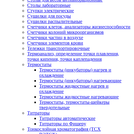
Столы лабораторные
Ступки электрические
Сушилки для посуды
Сушилки распылительные
Счетчики клеток, анализаторы жизнеспособности
Счетчики колоний микроорганизмов
Счетчики частиц в воздухе
Счетчики элементов крови
Тележки транспортировочные
Термоанализ, определение точки плавления,
точки кипения, точки каплепадения
Термостаты
Термостаты (инкубаторы) нагрев и
охлаждение
Термостаты (инкубаторы) нагревающие
Термостаты жидкостные нагрев и
охлаждение
Термостаты жидкостные нагревающие
Термостаты, термостаты-шейкеры
твердотельные
Титраторы
Титраторы автоматические
Титраторы по Фишеру
Тонкослойная хроматография (ТСХ