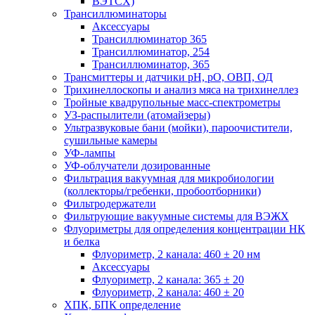
ВЭТСХ)
Трансиллюминаторы
Аксессуары
Трансиллюминатор 365
Трансиллюминатор, 254
Трансиллюминатор, 365
Трансмиттеры и датчики рН, рО, ОВП, ОД
Трихинеллоскопы и анализ мяса на трихинеллез
Тройные квадрупольные масс-спектрометры
УЗ-распылители (атомайзеры)
Ультразвуковые бани (мойки), пароочистители,
сушильные камеры
УФ-лампы
УФ-облучатели дозированные
Фильтрация вакуумная для микробиологии
(коллекторы/гребенки, пробоотборники)
Фильтродержатели
Фильтрующие вакуумные системы для ВЭЖХ
Флуориметры для определения концентрации НК
и белка
Флуориметр, 2 канала: 460 ± 20 нм
Аксессуары
Флуориметр, 2 канала: 365 ± 20
Флуориметр, 2 канала: 460 ± 20
ХПК, БПК определение