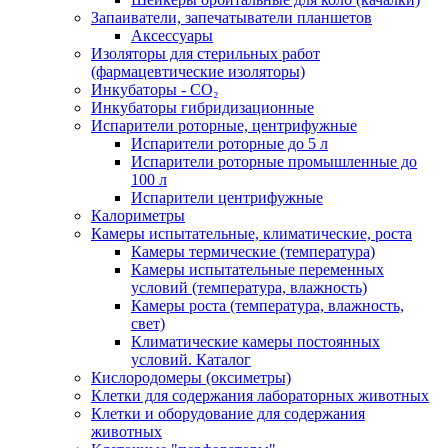
Запаиватели, запечатыватели планшетов
Аксессуары
Изоляторы для стерильных работ
(фармацевтические изоляторы)
Инкубаторы - CO₂
Инкубаторы гибридизационные
Испарители роторные, центрифужные
Испарители роторные до 5 л
Испарители роторные промышленные до
100 л
Испарители центрифужные
Калориметры
Камеры испытательные, климатические, роста
Камеры термические (температура)
Камеры испытательные переменных
условий (температура, влажность)
Камеры роста (температура, влажность,
свет)
Климатические камеры постоянных
условий. Каталог
Кислородомеры (оксиметры)
Клетки для содержания лабораторных животных
Клетки и оборудование для содержания
животных