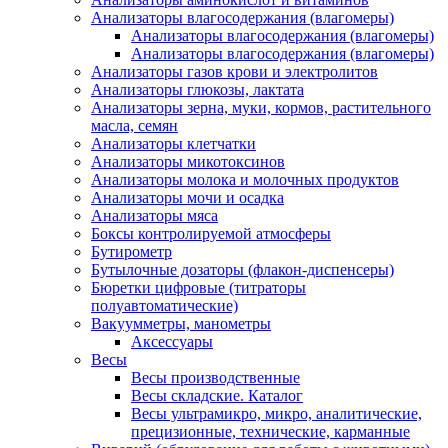
Анализаторы влагосодержания (влагомеры)
Анализаторы влагосодержания (влагомеры)
Анализаторы влагосодержания (влагомеры)
Анализаторы газов крови и электролитов
Анализаторы глюкозы, лактата
Анализаторы зерна, муки, кормов, растительного
масла, семян
Анализаторы клетчатки
Анализаторы микотоксинов
Анализаторы молока и молочных продуктов
Анализаторы мочи и осадка
Анализаторы мяса
Боксы контролируемой атмосферы
Бутирометр
Бутылочные дозаторы (флакон-диспенсеры)
Бюретки цифровые (титраторы
полуавтоматические)
Вакуумметры, манометры
Аксессуары
Весы
Весы производственные
Весы складские. Каталог
Весы ультрамикро, микро, аналитические,
прецизионные, технические, карманные