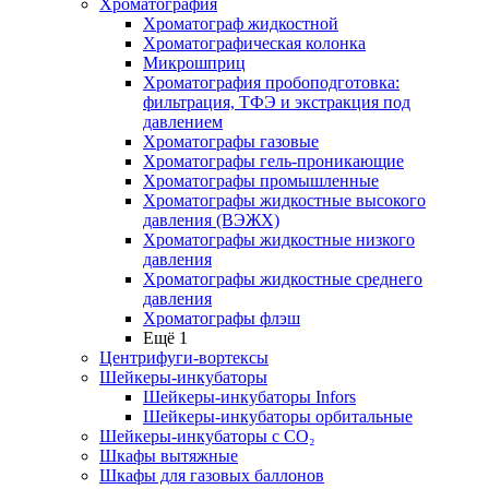
Хроматография
Хроматограф жидкостной
Хроматографическая колонка
Микрошприц
Хроматография пробоподготовка:
фильтрация, ТФЭ и экстракция под
давлением
Хроматографы газовые
Хроматографы гель-проникающие
Хроматографы промышленные
Хроматографы жидкостные высокого
давления (ВЭЖХ)
Хроматографы жидкостные низкого
давления
Хроматографы жидкостные среднего
давления
Хроматографы флэш
Ещё 1
Центрифуги-вортексы
Шейкеры-инкубаторы
Шейкеры-инкубаторы Infors
Шейкеры-инкубаторы орбитальные
Шейкеры-инкубаторы с CО₂
Шкафы вытяжные
Шкафы для газовых баллонов