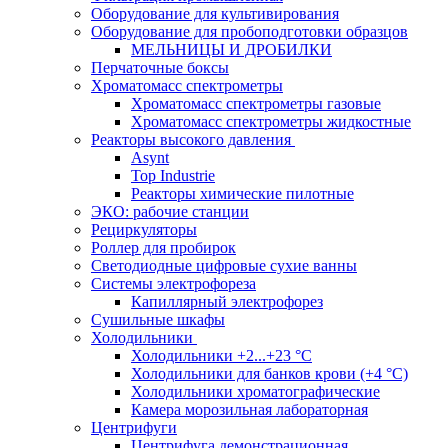
Оборудование для культивирования
Оборудование для пробоподготовки образцов
МЕЛЬНИЦЫ И ДРОБИЛКИ
Перчаточные боксы
Хроматомасс спектрометры
Хроматомасс спектрометры газовые
Хроматомасс спектрометры жидкостные
Реакторы высокого давления
Asynt
Top Industrie
Реакторы химические пилотные
ЭКО: рабочие станции
Рециркуляторы
Роллер для пробирок
Светодиодные цифровые сухие ванны
Системы электрофореза
Капиллярный электрофорез
Сушильные шкафы
Холодильники
Холодильники +2...+23 °С
Холодильники для банков крови (+4 °С)
Холодильники хроматографические
Камера морозильная лабораторная
Центрифуги
Центрифуга демонстрационная