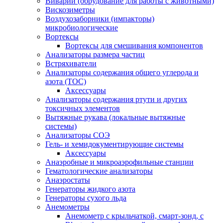
Виварий (обрудование для работы с животными)
Вискозиметры
Воздухозаборники (импакторы)
микробиологические
Вортексы
Вортексы для смешивания компонентов
Анализаторы размера частиц
Встряхиватели
Анализаторы содержания общего углерода и
азота (ТОС)
Аксессуары
Анализаторы содержания ртути и других
токсичных элементов
Вытяжные рукава (локальные вытяжные
системы)
Анализаторы СОЭ
Гель- и хемидокументирующие системы
Аксессуары
Анаэробные и микроаэрофильные станции
Гематологические анализаторы
Анаэростаты
Генераторы жидкого азота
Генераторы сухого льда
Анемометры
Анемометр с крыльчаткой, смарт-зонд, с