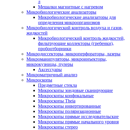
л
Мешалки магнитные с нагревом
Микробиологические анализаторы
Микробиологические анализаторы для
определения микроорганизмов
Микробиологический контроль воздуха и газов,
жидкостей
Микробиологический контроль жидкостей,
фильтрующие коллекторы (гребенки),
пробоотборники
Микродиссекторы, микроперфораторы, лазеры
Микроманипуляторы, микроинъекторы,
микрокузницы, пулеры
Аксессуары
Микроматричный анализ
Микроскопы
Предметные стекла
Микроскопы зондовые сканирующие
Микроскопы конфокальные
Микроскопы Theia
Микроскопы инвертированные
Микроскопы поляризационные
Микроскопы прямые исследовательские
Микроскопы прямые начального уровня
Микроскопы стерео