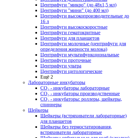
Центрифуги "микро" (до 48x1,5 мл)
Центрифуги "мини" (до 400 мл)
Центрифуги высокопроизводительные до
16 л
Центрифуги высокоскоростные
Центрифуги гематокритные
Центрифуги для планшетов
Центрифуги молочные (центрифуги для
определения жирности молока)
Центрифуги мультифункциональные
Центрифуги проточные
Центрифуги ультра
Центрифуги цитологические
Ещё 2
Лабораторные инкубаторы
СО₂ - инкубаторы лабораторные
СО₂ - инкубаторы производственные
СО₂ - инкубаторы: роллеры, шейкеры,
спиннеры
Шейкеры
Шейкеры (встряхиватели лабораторные)
для планшетов
Шейкеры без термостатирования,
встряхиватели лабораторные
Шейкеры орбитальные для колб (качалки)