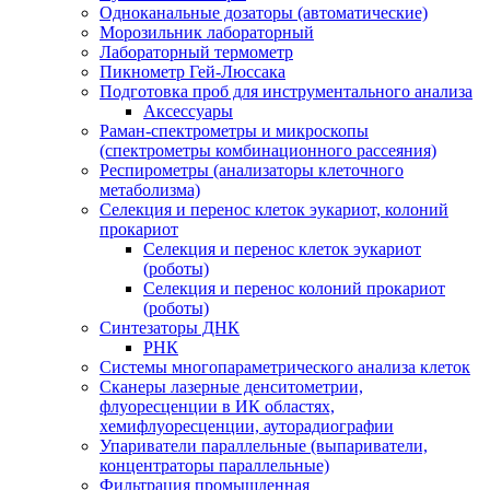
Одноканальные дозаторы (автоматические)
Морозильник лабораторный
Лабораторный термометр
Пикнометр Гей-Люссака
Подготовка проб для инструментального анализа
Аксессуары
Раман-спектрометры и микроскопы
(спектрометры комбинационного рассеяния)
Респирометры (анализаторы клеточного
метаболизма)
Селекция и перенос клеток эукариот, колоний
прокариот
Селекция и перенос клеток эукариот
(роботы)
Селекция и перенос колоний прокариот
(роботы)
Синтезаторы ДНК
РНК
Системы многопараметрического анализа клеток
Сканеры лазерные денситометрии,
флуоресценции в ИК областях,
хемифлуоресценции, ауторадиографии
Упариватели параллельные (выпариватели,
концентраторы параллельные)
Фильтрация промышленная