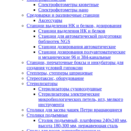
Спектрофотометры кюветные
Спектрофотометры нано
Средоварки и разливочные станции
Аксессуары
Станции выделения НК и белков, дозирования
Станции выделения НК и белков
Станции для автоматической подготовки
библиотек NGS
Станции дозирования автоматические
Станции дозирования полуавтоматические
и механические 96 и 384-канальные
Станции, перчаточные боксы и инкубаторы для
создания условий гипоксии
Степперы, степперы шприцевые
Стереотаксис, оборудование
Стерилизаторы
Стерилизаторы суховоздушные
Стерилизаторы электрические
микробиологических петель, игл, мелкого
инструмента
Столики для засева чашек Петри вращающиеся
Столики подъемные
Столик подъемный, платформа 240х240 мм,
высота 180-300 мм, нержавеющая сталь
Столы для весов антивибрационные