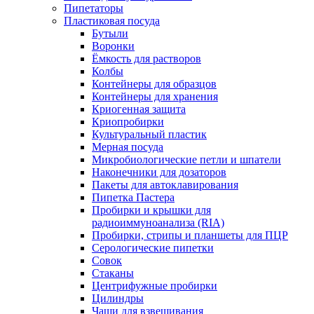
Пипетаторы
Пластиковая посуда
Бутыли
Воронки
Ёмкость для растворов
Колбы
Контейнеры для образцов
Контейнеры для хранения
Криогенная защита
Криопробирки
Культуральный пластик
Мерная посуда
Микробиологические петли и шпатели
Наконечники для дозаторов
Пакеты для автоклавирования
Пипетка Пастера
Пробирки и крышки для
радиоиммуноанализа (RIA)
Пробирки, стрипы и планшеты для ПЦР
Серологические пипетки
Совок
Стаканы
Центрифужные пробирки
Цилиндры
Чаши для взвешивания