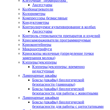
Клеточные "перфораторы"
Аксессуары
Колбонагреватели
Колориметры
Компрессоры безмасляные
Кондуктометры
Контролируемое культивирование в колбах
Аксессуары
Контроль стерильности препаратов и изделий
Криозамораживатели программируемые
Криоконтейнеры
Микроцетрифуги
Криоскопы молочные (определение точки
замерзания молока)
Кэпперы/декэпперы
Кэпперы/декэпперы: временно
недоступные
Ламинарные шкафы
Боксы (шкафы) биологической
безопасности (ламинары)
Боксы (шкафы) биологической
безопасности для работы с животными
Ламинарные шкафыи
Боксы (шкафы) биологической
безопасности для работы с цитостатиками