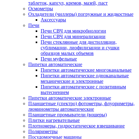
таблеток, капсул, кремов, мазей, паст
Осмометры
Охладители (чиллеры) погружные и жидкостные
Аксессуары
Печи
Печи СВЧ для микробиологии
Печи СВЧ для минерализации
Печи стеклянные для дистилляции,
сублимации, лиофилизации и сушки
образцов малых объемов
Печи муфельные
Пипетки автоматические
Пипетки автоматические многоканальные
Пипетки автоматические одноканальные
механические и электронные
Пипетки автоматические с позитивным
вытеснением
Пипетки автоматические электронные
Планшетные (спектро) фотометры, флуориметры,
люминометры автоматические
Планшетные промыватели (вошеры)
Плитки нагревательные
Плотномеры, гидростатическое взвешивание
Поляриметры
Посудомоечные машины