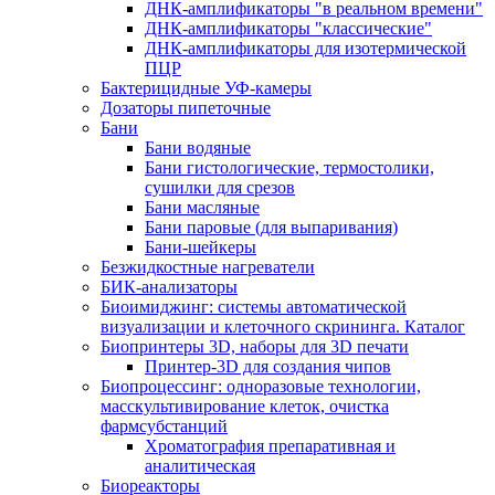
ДНК-амплификаторы "в реальном времени"
ДНК-амплификаторы "классические"
ДНК-амплификаторы для изотермической
ПЦР
Бактерицидные УФ-камеры
Дозаторы пипеточные
Бани
Бани водяные
Бани гистологические, термостолики,
сушилки для срезов
Бани масляные
Бани паровые (для выпаривания)
Бани-шейкеры
Безжидкостные нагреватели
БИК-анализаторы
Биоимиджинг: системы автоматической
визуализации и клеточного скрининга. Каталог
Биопринтеры 3D, наборы для 3D печати
Принтер-3D для создания чипов
Биопроцессинг: одноразовые технологии,
масскультивирование клеток, очистка
фармсубстанций
Хроматография препаративная и
аналитическая
Биореакторы