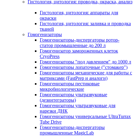
Гистология, цитология: проводка, окраска, анализ
Гистология, цитология: аппараты для
окраски
Гистология, цитология: заливка и проводка
тканей
Гомогенизаторы
Гомогенизаторы-диспергаторы ротор-
статор промышленные до 200 л
Гомогенизатор замороженных клеток
CryoPress
Гомогенизаторы "под давлением" до 1000 л
Гомогенизаторы лопаточные ("стомакер")
Гомогенизаторы механические для работы с
матриксами (FastPrep и аналоги)
Гомогенизаторы пестиковые
микробиологические
Гомогенизаторы ультразвуковые
(дезинтеграторы)
Гомогенизаторы ультразвуковые для
нарезки ДНК
Гомогенизаторы универсальные UltraTurrax
Tube Drive
Гомогенизаторы-диспергаторы
промышленные MagicLab