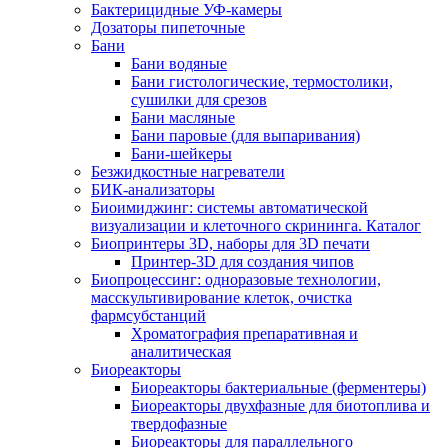
Бактерицидные УФ-камеры
Дозаторы пипеточные
Бани
Бани водяные
Бани гистологические, термостолики,
сушилки для срезов
Бани масляные
Бани паровые (для выпаривания)
Бани-шейкеры
Безжидкостные нагреватели
БИК-анализаторы
Биоимиджинг: системы автоматической
визуализации и клеточного скрининга. Каталог
Биопринтеры 3D, наборы для 3D печати
Принтер-3D для создания чипов
Биопроцессинг: одноразовые технологии,
масскультивирование клеток, очистка
фармсубстанций
Хроматография препаративная и
аналитическая
Биореакторы
Биореакторы бактериальные (ферментеры)
Биореакторы двухфазные для биотоплива и
твердофазные
Биореакторы для параллельного