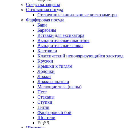
Средства защиты
Стеклянная посуда
Стеклянные капиллярные вискозиметры
Фарфоровая посуда
Баки
Барабаны
Вставки для эксикатора
Выпарительные пластины
Выпарительные чашки
Кастрюли
Классический неполяризующийся электрод
Кружки
Крышки к тиглям
Лодочки
Ложки
Ложки-шпатели
Мелющие тела (шары)
Пест
Стаканы
Ступки
Тигли
Фарфоровый бой
Шпатели
Ещё 9
Штативы