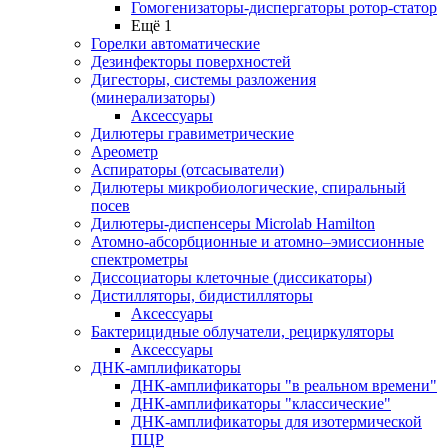
Гомогенизаторы-диспергаторы ротор-статор
Ещё 1
Горелки автоматические
Дезинфекторы поверхностей
Дигесторы, системы разложения
(минерализаторы)
Аксессуары
Дилютеры гравиметрические
Ареометр
Аспираторы (отсасыватели)
Дилютеры микробиологические, спиральный
посев
Дилютеры-диспенсеры Microlab Hamilton
Атомно-абсорбционные и атомно–эмиссионные
спектрометры
Диссоциаторы клеточные (диссикаторы)
Дистилляторы, бидистилляторы
Аксессуары
Бактерицидные облучатели, рециркуляторы
Аксессуары
ДНК-амплификаторы
ДНК-амплификаторы "в реальном времени"
ДНК-амплификаторы "классические"
ДНК-амплификаторы для изотермической
ПЦР