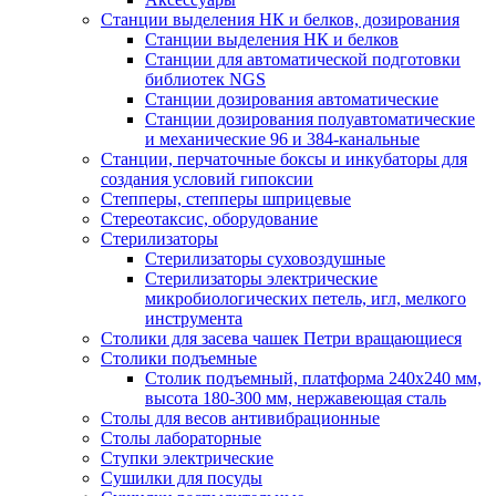
Станции выделения НК и белков, дозирования
Станции выделения НК и белков
Станции для автоматической подготовки
библиотек NGS
Станции дозирования автоматические
Станции дозирования полуавтоматические
и механические 96 и 384-канальные
Станции, перчаточные боксы и инкубаторы для
создания условий гипоксии
Степперы, степперы шприцевые
Стереотаксис, оборудование
Стерилизаторы
Стерилизаторы суховоздушные
Стерилизаторы электрические
микробиологических петель, игл, мелкого
инструмента
Столики для засева чашек Петри вращающиеся
Столики подъемные
Столик подъемный, платформа 240х240 мм,
высота 180-300 мм, нержавеющая сталь
Столы для весов антивибрационные
Столы лабораторные
Ступки электрические
Сушилки для посуды