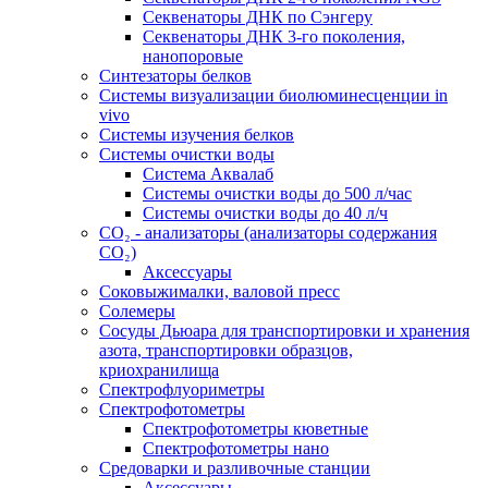
Секвенаторы ДНК по Сэнгеру
Секвенаторы ДНК 3-го поколения,
нанопоровые
Синтезаторы белков
Системы визуализации биолюминесценции in
vivo
Системы изучения белков
Системы очистки воды
Система Аквалаб
Системы очистки воды до 500 л/час
Системы очистки воды до 40 л/ч
СО₂ - анализаторы (анализаторы содержания
СО₂)
Аксессуары
Соковыжималки, валовой пресс
Солемеры
Сосуды Дьюара для транспортировки и хранения
азота, транспортировки образцов,
криохранилища
Спектрофлуориметры
Спектрофотометры
Спектрофотометры кюветные
Спектрофотометры нано
Средоварки и разливочные станции
Аксессуары