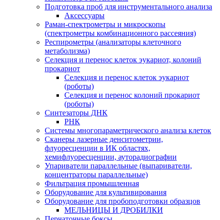
Подготовка проб для инструментального анализа
Аксессуары
Раман-спектрометры и микроскопы
(спектрометры комбинационного рассеяния)
Респирометры (анализаторы клеточного
метаболизма)
Селекция и перенос клеток эукариот, колоний
прокариот
Селекция и перенос клеток эукариот
(роботы)
Селекция и перенос колоний прокариот
(роботы)
Синтезаторы ДНК
РНК
Системы многопараметрического анализа клеток
Сканеры лазерные денситометрии,
флуоресценции в ИК областях,
хемифлуоресценции, ауторадиографии
Упариватели параллельные (выпариватели,
концентраторы параллельные)
Фильтрация промышленная
Оборудование для культивирования
Оборудование для пробоподготовки образцов
МЕЛЬНИЦЫ И ДРОБИЛКИ
Перчаточные боксы