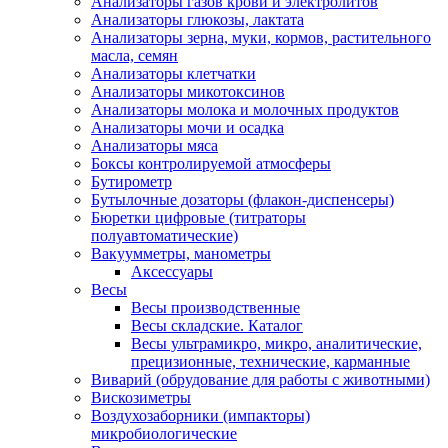
Анализаторы газов крови и электролитов
Анализаторы глюкозы, лактата
Анализаторы зерна, муки, кормов, растительного
масла, семян
Анализаторы клетчатки
Анализаторы микотоксинов
Анализаторы молока и молочных продуктов
Анализаторы мочи и осадка
Анализаторы мяса
Боксы контролируемой атмосферы
Бутирометр
Бутылочные дозаторы (флакон-диспенсеры)
Бюретки цифровые (титраторы
полуавтоматические)
Вакуумметры, манометры
Аксессуары
Весы
Весы производственные
Весы складские. Каталог
Весы ультрамикро, микро, аналитические,
прецизионные, технические, карманные
Виварий (обрудование для работы с животными)
Вискозиметры
Воздухозаборники (импакторы)
микробиологические