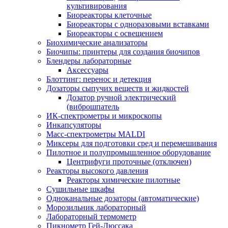
культивирования
Биореакторы клеточные
Биореакторы с одноразовыми вставками
Биореакторы с освещением
Биохимические анализаторы
Биочипы: принтеры для создания биочипов
Блендеры лабораторные
Аксессуары
Блоттинг: перенос и детекция
Дозаторы сыпучих веществ и жидкостей
Дозатор ручной электрический
(виброшпатель
ИК-спектрометры и микроскопы
Инкапсуляторы
Масс-спектрометры MALDI
Миксеры для подготовки сред и перемешивания
Пилотное и полупромышленное оборудование
Центрифуги проточные (отключен)
Реакторы высокого давления
Реакторы химические пилотные
Сушильные шкафы
Одноканальные дозаторы (автоматические)
Морозильник лабораторный
Лабораторный термометр
Пикнометр Гей-Люссака