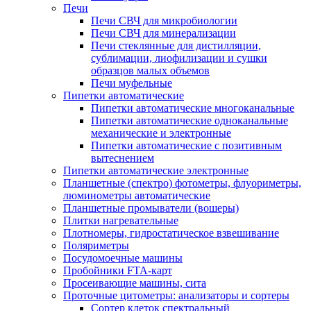
Печи
Печи СВЧ для микробиологии
Печи СВЧ для минерализации
Печи стеклянные для дистилляции,
сублимации, лиофилизации и сушки
образцов малых объемов
Печи муфельные
Пипетки автоматические
Пипетки автоматические многоканальные
Пипетки автоматические одноканальные
механические и электронные
Пипетки автоматические с позитивным
вытеснением
Пипетки автоматические электронные
Планшетные (спектро) фотометры, флуориметры,
люминометры автоматические
Планшетные промыватели (вошеры)
Плитки нагревательные
Плотномеры, гидростатическое взвешивание
Поляриметры
Посудомоечные машины
Пробойники FTA-карт
Просеивающие машины, сита
Проточные цитометры: анализаторы и сортеры
Сортер клеток спектральный