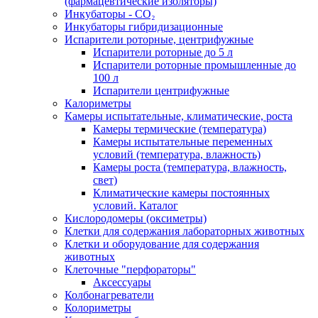
(фармацевтические изоляторы)
Инкубаторы - CO₂
Инкубаторы гибридизационные
Испарители роторные, центрифужные
Испарители роторные до 5 л
Испарители роторные промышленные до
100 л
Испарители центрифужные
Калориметры
Камеры испытательные, климатические, роста
Камеры термические (температура)
Камеры испытательные переменных
условий (температура, влажность)
Камеры роста (температура, влажность,
свет)
Климатические камеры постоянных
условий. Каталог
Кислородомеры (оксиметры)
Клетки для содержания лабораторных животных
Клетки и оборудование для содержания
животных
Клеточные "перфораторы"
Аксессуары
Колбонагреватели
Колориметры