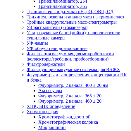
Трансиллюминатор, 254
Трансиллюминатор, 365
Трансмиттеры и датчики рН, рО, ОВП, ОД
Трихинеллоскопы и анализ мяса на трихинеллез
Тройные квадрупольные масс-спектрометры
УЗ-распылители (атомайзеры)
Ультразвуковые бани (мойки), пароочистители,
сушильные камеры
УФ-лампы
УФ-облучатели дозированные
Фильтрация вакуумная для микробиологии
(коллекторы/гребенки, пробоотборники)
Фильтродержатели
Фильтрующие вакуумные системы для ВЭЖХ
Флуориметры для определения концентрации НК
и белка
Флуориметр, 2 канала: 460 ± 20 нм
Аксессуары
Флуориметр, 2 канала: 365 ± 20
Флуориметр, 2 канала: 460 ± 20
ХПК, БПК определение
Хроматография
Хроматограф жидкостной
Хроматографическая колонка
Микрошприц