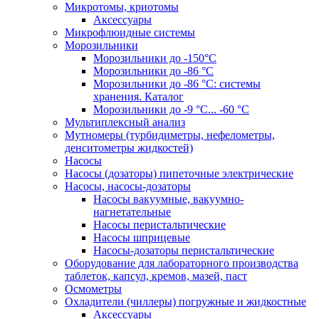
Микротомы, криотомы
Аксессуары
Микрофлюидные системы
Морозильники
Морозильники до -150°С
Морозильники до -86 °C
Морозильники до -86 °C: системы
хранения. Каталог
Морозильники до -9 °C... -60 °C
Мультиплексный анализ
Мутномеры (турбидиметры, нефелометры,
денситометры жидкостей)
Насосы
Насосы (дозаторы) пипеточные электрические
Насосы, насосы-дозаторы
Насосы вакуумные, вакуумно-
нагнетательные
Насосы перистальтические
Насосы шприцевые
Насосы-дозаторы перистальтические
Оборудование для лабораторного производства
таблеток, капсул, кремов, мазей, паст
Осмометры
Охладители (чиллеры) погружные и жидкостные
Аксессуары