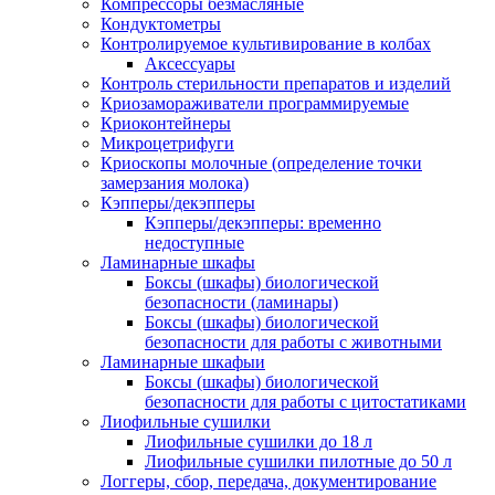
Компрессоры безмасляные
Кондуктометры
Контролируемое культивирование в колбах
Аксессуары
Контроль стерильности препаратов и изделий
Криозамораживатели программируемые
Криоконтейнеры
Микроцетрифуги
Криоскопы молочные (определение точки
замерзания молока)
Кэпперы/декэпперы
Кэпперы/декэпперы: временно
недоступные
Ламинарные шкафы
Боксы (шкафы) биологической
безопасности (ламинары)
Боксы (шкафы) биологической
безопасности для работы с животными
Ламинарные шкафыи
Боксы (шкафы) биологической
безопасности для работы с цитостатиками
Лиофильные сушилки
Лиофильные сушилки до 18 л
Лиофильные сушилки пилотные до 50 л
Логгеры, сбор, передача, документирование