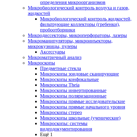
определения микроорганизмов
Микробиологический контроль воздуха и газов,
жидкостей
Микробиологический контроль жидкостей,
фильтрующие коллекторы (гребенки),
пробоотборники
Микродиссекторы, микроперфораторы, лазеры
Микроманипуляторы, микроинъекторы,
микрокузницы, пулеры
Аксессуары
Микроматричный анализ
Микроскопы
Предметные стекла
Микроскопы зондовые сканирующие
Микроскопы конфокальные
Микроскопы Theia
Микроскопы инвертированные
Микроскопы поляризационные
Микроскопы прямые исследовательские
Микроскопы прямые начального уровня
Микроскопы стерео
Микроскопы школьные (ученические)
Микроскопы: системы
видеодокументирования
Ещё 1