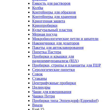
Ёмкость для растворов
Колбы
Контейнеры для образцов
Контейнеры для хранения
Криогенная защита
Криопробирки
Культуральный пластик
Мерная посуда
Микробиологические петли и шпатели
Наконечники для дозаторов
Пакеты для автоклавирования
Пипетка Пастера
Пробирки и крышки для
радиоиммуноанализа (RIA)
Пробирки, стрипы и планшеты для ПЦР
Серологические пипетки
Совок
Стаканы
Центрифужные пробирки
Цилиндры
Чаши для взвешивания
Чашки Петри
Пробирки типа Эппендорф (Eppendorf)
Виала
Ещё 15