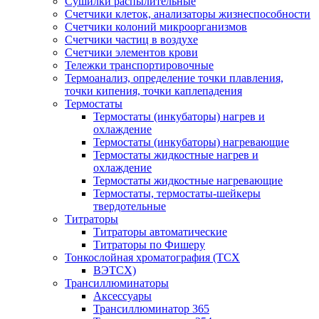
Сушилки распылительные
Счетчики клеток, анализаторы жизнеспособности
Счетчики колоний микроорганизмов
Счетчики частиц в воздухе
Счетчики элементов крови
Тележки транспортировочные
Термоанализ, определение точки плавления,
точки кипения, точки каплепадения
Термостаты
Термостаты (инкубаторы) нагрев и
охлаждение
Термостаты (инкубаторы) нагревающие
Термостаты жидкостные нагрев и
охлаждение
Термостаты жидкостные нагревающие
Термостаты, термостаты-шейкеры
твердотельные
Титраторы
Титраторы автоматические
Титраторы по Фишеру
Тонкослойная хроматография (ТСХ
ВЭТСХ)
Трансиллюминаторы
Аксессуары
Трансиллюминатор 365