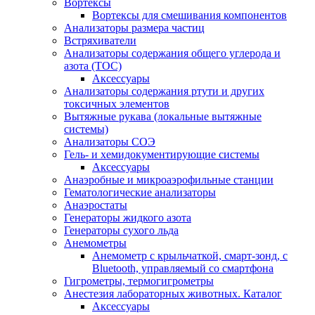
Вортексы
Вортексы для смешивания компонентов
Анализаторы размера частиц
Встряхиватели
Анализаторы содержания общего углерода и
азота (ТОС)
Аксессуары
Анализаторы содержания ртути и других
токсичных элементов
Вытяжные рукава (локальные вытяжные
системы)
Анализаторы СОЭ
Гель- и хемидокументирующие системы
Аксессуары
Анаэробные и микроаэрофильные станции
Гематологические анализаторы
Анаэростаты
Генераторы жидкого азота
Генераторы сухого льда
Анемометры
Анемометр с крыльчаткой, смарт-зонд, с
Bluetooth, управляемый со смартфона
Гигрометры, термогигрометры
Анестезия лабораторных животных. Каталог
Аксессуары