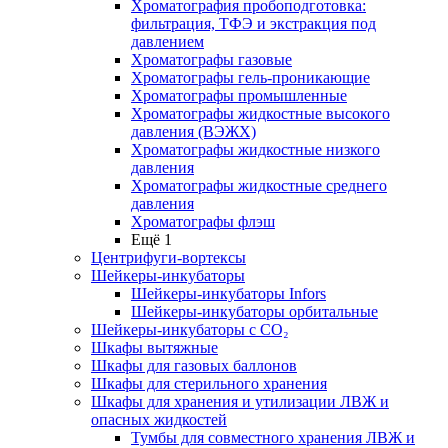
Хроматография пробоподготовка:
фильтрация, ТФЭ и экстракция под
давлением
Хроматографы газовые
Хроматографы гель-проникающие
Хроматографы промышленные
Хроматографы жидкостные высокого
давления (ВЭЖХ)
Хроматографы жидкостные низкого
давления
Хроматографы жидкостные среднего
давления
Хроматографы флэш
Ещё 1
Центрифуги-вортексы
Шейкеры-инкубаторы
Шейкеры-инкубаторы Infors
Шейкеры-инкубаторы орбитальные
Шейкеры-инкубаторы с CО₂
Шкафы вытяжные
Шкафы для газовых баллонов
Шкафы для стерильного хранения
Шкафы для хранения и утилизации ЛВЖ и
опасных жидкостей
Тумбы для совместного хранения ЛВЖ и