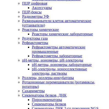
ПЦР цифровая
Аксессуары
ПЦР-боксы
Радиометры УФ
Размораживатели клеток автоматические
(оттаиватели)
Реакторы химические
Реакторы химические лабораторные
Редукторы газа
Рефрактометры
Рефрактометры автоматические
промышленные
Рефрактометры лабораторные
рН-метры, иономеры, рН-электроды
рН-метры, иономеры лабораторные
рН-электроды, ионоселективные
электроды, растворы
Роллеры, роллеры-инкубаторы
Ротационные перемешиватели (ротамиксы,
ротаторы)
Сахариметры
Секвенаторы белков, ДНК
Пиросеквенаторы
Секвенаторы белков
Секвенаторы ДНК 2-го поколения NGS