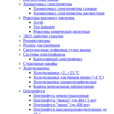
Хроматомасс спектрометры
Хроматомасс спектрометры газовые
Хроматомасс спектрометры жидкостные
Реакторы высокого давления
Asynt
Top Industrie
Реакторы химические пилотные
ЭКО: рабочие станции
Рециркуляторы
Роллер для пробирок
Светодиодные цифровые сухие ванны
Системы электрофореза
Капиллярный электрофорез
Сушильные шкафы
Холодильники
Холодильники +2...+23 °С
Холодильники для банков крови (+4 °С)
Холодильники хроматографические
Камера морозильная лабораторная
Центрифуги
Центрифуга демонстрационная
Центрифуги "микро" (до 48x1,5 мл)
Центрифуги "мини" (до 400 мл)
Центрифуги высокопроизводительные до
16 л