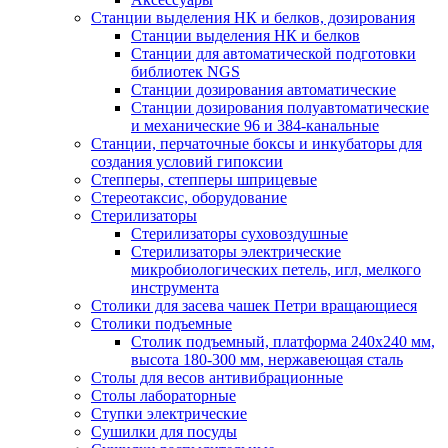
Станции выделения НК и белков, дозирования
Станции выделения НК и белков
Станции для автоматической подготовки
библиотек NGS
Станции дозирования автоматические
Станции дозирования полуавтоматические
и механические 96 и 384-канальные
Станции, перчаточные боксы и инкубаторы для
создания условий гипоксии
Степперы, степперы шприцевые
Стереотаксис, оборудование
Стерилизаторы
Стерилизаторы суховоздушные
Стерилизаторы электрические
микробиологических петель, игл, мелкого
инструмента
Столики для засева чашек Петри вращающиеся
Столики подъемные
Столик подъемный, платформа 240х240 мм,
высота 180-300 мм, нержавеющая сталь
Столы для весов антивибрационные
Столы лабораторные
Ступки электрические
Сушилки для посуды