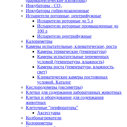
(фармацевтические изоляторы)
Инкубаторы - CO₂
Инкубаторы гибридизационные
Испарители роторные, центрифужные
Испарители роторные до 5 л
Испарители роторные промышленные до
100 л
Испарители центрифужные
Калориметры
Камеры испытательные, климатические, роста
Камеры термические (температура)
Камеры испытательные переменных
условий (температура, влажность)
Камеры роста (температура, влажность,
свет)
Климатические камеры постоянных
условий. Каталог
Кислородомеры (оксиметры)
Клетки для содержания лабораторных животных
Клетки и оборудование для содержания
животных
Клеточные "перфораторы"
Аксессуары
Колбонагреватели
Колориметры