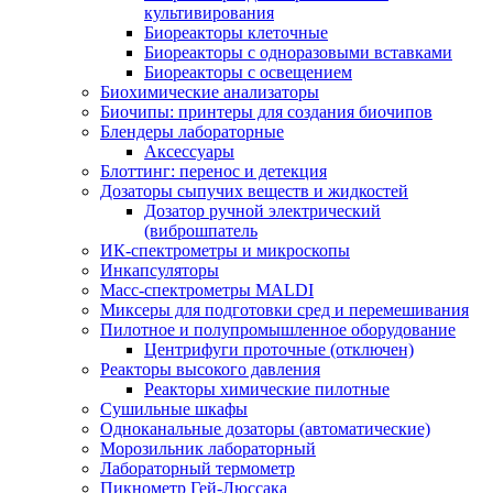
культивирования
Биореакторы клеточные
Биореакторы с одноразовыми вставками
Биореакторы с освещением
Биохимические анализаторы
Биочипы: принтеры для создания биочипов
Блендеры лабораторные
Аксессуары
Блоттинг: перенос и детекция
Дозаторы сыпучих веществ и жидкостей
Дозатор ручной электрический
(виброшпатель
ИК-спектрометры и микроскопы
Инкапсуляторы
Масс-спектрометры MALDI
Миксеры для подготовки сред и перемешивания
Пилотное и полупромышленное оборудование
Центрифуги проточные (отключен)
Реакторы высокого давления
Реакторы химические пилотные
Сушильные шкафы
Одноканальные дозаторы (автоматические)
Морозильник лабораторный
Лабораторный термометр
Пикнометр Гей-Люссака