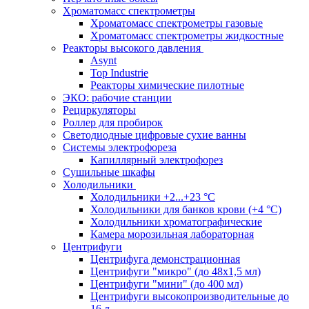
Хроматомасс спектрометры
Хроматомасс спектрометры газовые
Хроматомасс спектрометры жидкостные
Реакторы высокого давления
Asynt
Top Industrie
Реакторы химические пилотные
ЭКО: рабочие станции
Рециркуляторы
Роллер для пробирок
Светодиодные цифровые сухие ванны
Системы электрофореза
Капиллярный электрофорез
Сушильные шкафы
Холодильники
Холодильники +2...+23 °С
Холодильники для банков крови (+4 °С)
Холодильники хроматографические
Камера морозильная лабораторная
Центрифуги
Центрифуга демонстрационная
Центрифуги "микро" (до 48x1,5 мл)
Центрифуги "мини" (до 400 мл)
Центрифуги высокопроизводительные до
16 л