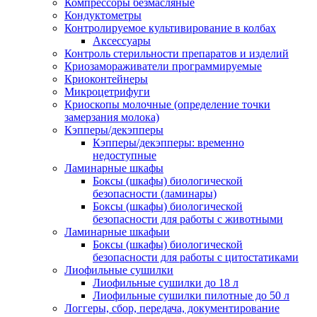
Компрессоры безмасляные
Кондуктометры
Контролируемое культивирование в колбах
Аксессуары
Контроль стерильности препаратов и изделий
Криозамораживатели программируемые
Криоконтейнеры
Микроцетрифуги
Криоскопы молочные (определение точки
замерзания молока)
Кэпперы/декэпперы
Кэпперы/декэпперы: временно
недоступные
Ламинарные шкафы
Боксы (шкафы) биологической
безопасности (ламинары)
Боксы (шкафы) биологической
безопасности для работы с животными
Ламинарные шкафыи
Боксы (шкафы) биологической
безопасности для работы с цитостатиками
Лиофильные сушилки
Лиофильные сушилки до 18 л
Лиофильные сушилки пилотные до 50 л
Логгеры, сбор, передача, документирование