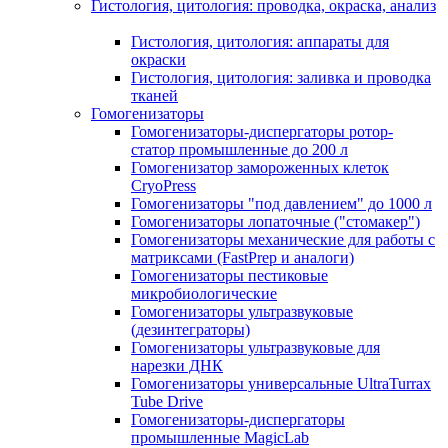
Гистология, цитология: проводка, окраска, анализ
Гистология, цитология: аппараты для
окраски
Гистология, цитология: заливка и проводка
тканей
Гомогенизаторы
Гомогенизаторы-диспергаторы ротор-
статор промышленные до 200 л
Гомогенизатор замороженных клеток
CryoPress
Гомогенизаторы "под давлением" до 1000 л
Гомогенизаторы лопаточные ("стомакер")
Гомогенизаторы механические для работы с
матриксами (FastPrep и аналоги)
Гомогенизаторы пестиковые
микробиологические
Гомогенизаторы ультразвуковые
(дезинтеграторы)
Гомогенизаторы ультразвуковые для
нарезки ДНК
Гомогенизаторы универсальные UltraTurrax
Tube Drive
Гомогенизаторы-диспергаторы
промышленные MagicLab