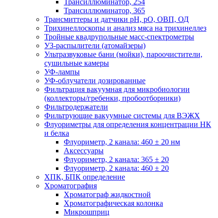
Трансиллюминатор, 254
Трансиллюминатор, 365
Трансмиттеры и датчики рН, рО, ОВП, ОД
Трихинеллоскопы и анализ мяса на трихинеллез
Тройные квадрупольные масс-спектрометры
УЗ-распылители (атомайзеры)
Ультразвуковые бани (мойки), пароочистители,
сушильные камеры
УФ-лампы
УФ-облучатели дозированные
Фильтрация вакуумная для микробиологии
(коллекторы/гребенки, пробоотборники)
Фильтродержатели
Фильтрующие вакуумные системы для ВЭЖХ
Флуориметры для определения концентрации НК
и белка
Флуориметр, 2 канала: 460 ± 20 нм
Аксессуары
Флуориметр, 2 канала: 365 ± 20
Флуориметр, 2 канала: 460 ± 20
ХПК, БПК определение
Хроматография
Хроматограф жидкостной
Хроматографическая колонка
Микрошприц