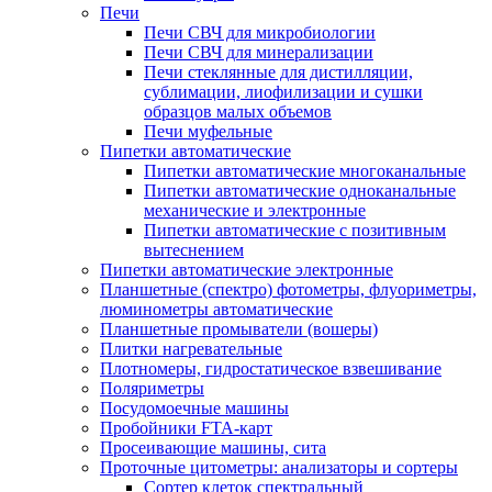
Печи
Печи СВЧ для микробиологии
Печи СВЧ для минерализации
Печи стеклянные для дистилляции,
сублимации, лиофилизации и сушки
образцов малых объемов
Печи муфельные
Пипетки автоматические
Пипетки автоматические многоканальные
Пипетки автоматические одноканальные
механические и электронные
Пипетки автоматические с позитивным
вытеснением
Пипетки автоматические электронные
Планшетные (спектро) фотометры, флуориметры,
люминометры автоматические
Планшетные промыватели (вошеры)
Плитки нагревательные
Плотномеры, гидростатическое взвешивание
Поляриметры
Посудомоечные машины
Пробойники FTA-карт
Просеивающие машины, сита
Проточные цитометры: анализаторы и сортеры
Сортер клеток спектральный