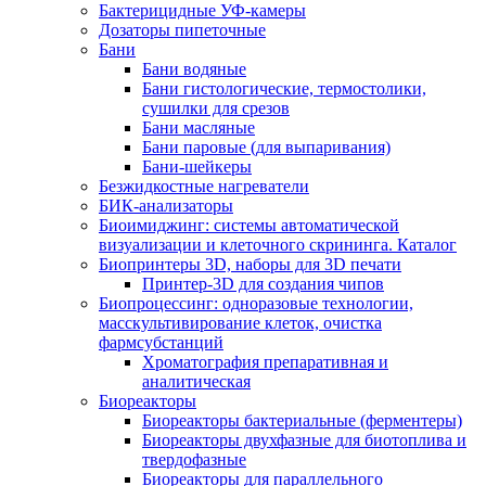
Бактерицидные УФ-камеры
Дозаторы пипеточные
Бани
Бани водяные
Бани гистологические, термостолики,
сушилки для срезов
Бани масляные
Бани паровые (для выпаривания)
Бани-шейкеры
Безжидкостные нагреватели
БИК-анализаторы
Биоимиджинг: системы автоматической
визуализации и клеточного скрининга. Каталог
Биопринтеры 3D, наборы для 3D печати
Принтер-3D для создания чипов
Биопроцессинг: одноразовые технологии,
масскультивирование клеток, очистка
фармсубстанций
Хроматография препаративная и
аналитическая
Биореакторы
Биореакторы бактериальные (ферментеры)
Биореакторы двухфазные для биотоплива и
твердофазные
Биореакторы для параллельного