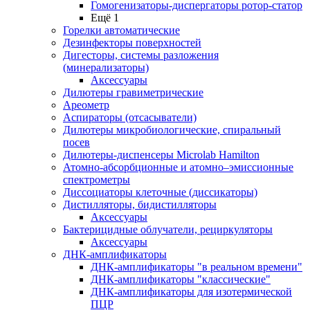
Гомогенизаторы-диспергаторы ротор-статор
Ещё 1
Горелки автоматические
Дезинфекторы поверхностей
Дигесторы, системы разложения
(минерализаторы)
Аксессуары
Дилютеры гравиметрические
Ареометр
Аспираторы (отсасыватели)
Дилютеры микробиологические, спиральный
посев
Дилютеры-диспенсеры Microlab Hamilton
Атомно-абсорбционные и атомно–эмиссионные
спектрометры
Диссоциаторы клеточные (диссикаторы)
Дистилляторы, бидистилляторы
Аксессуары
Бактерицидные облучатели, рециркуляторы
Аксессуары
ДНК-амплификаторы
ДНК-амплификаторы "в реальном времени"
ДНК-амплификаторы "классические"
ДНК-амплификаторы для изотермической
ПЦР