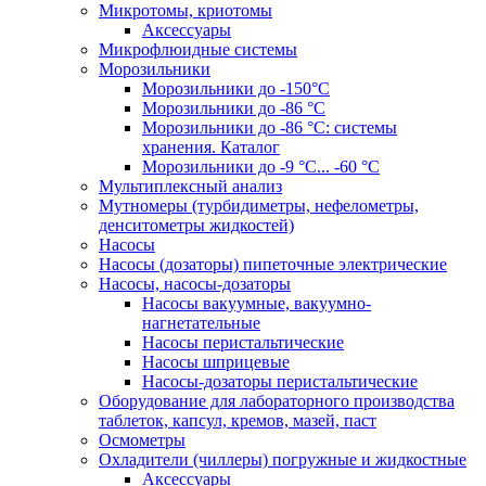
Микротомы, криотомы
Аксессуары
Микрофлюидные системы
Морозильники
Морозильники до -150°С
Морозильники до -86 °C
Морозильники до -86 °C: системы
хранения. Каталог
Морозильники до -9 °C... -60 °C
Мультиплексный анализ
Мутномеры (турбидиметры, нефелометры,
денситометры жидкостей)
Насосы
Насосы (дозаторы) пипеточные электрические
Насосы, насосы-дозаторы
Насосы вакуумные, вакуумно-
нагнетательные
Насосы перистальтические
Насосы шприцевые
Насосы-дозаторы перистальтические
Оборудование для лабораторного производства
таблеток, капсул, кремов, мазей, паст
Осмометры
Охладители (чиллеры) погружные и жидкостные
Аксессуары