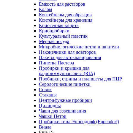
Ёмкость для растворов
Колбы
Контейнеры для образцов
Контейнеры для хранения
Криогенная защита
Криопробирки
Культуральный пластик
Мерная посуда
Микробиологические петли и шпатели
Наконечники для дозаторов
Пакеты для автоклавирования
Пипетка Пастера
Пробирки и крышки для
радиоиммуноанализа (RIA)
Пробирки, стрипы и планшеты для ПЦР
Серологические пипетки
Совок
Стаканы
Центрифужные пробирки
Цилиндры
Чаши для взвешивания
Чашки Петри
Пробирки типа Эппендорф (Eppendorf)
Виала
Ещё 15