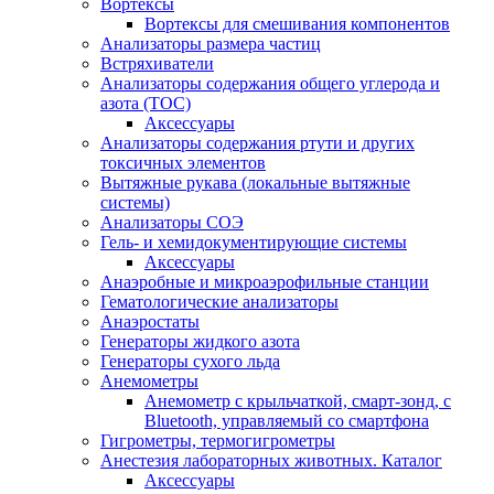
Вортексы
Вортексы для смешивания компонентов
Анализаторы размера частиц
Встряхиватели
Анализаторы содержания общего углерода и
азота (ТОС)
Аксессуары
Анализаторы содержания ртути и других
токсичных элементов
Вытяжные рукава (локальные вытяжные
системы)
Анализаторы СОЭ
Гель- и хемидокументирующие системы
Аксессуары
Анаэробные и микроаэрофильные станции
Гематологические анализаторы
Анаэростаты
Генераторы жидкого азота
Генераторы сухого льда
Анемометры
Анемометр с крыльчаткой, смарт-зонд, с
Bluetooth, управляемый со смартфона
Гигрометры, термогигрометры
Анестезия лабораторных животных. Каталог
Аксессуары