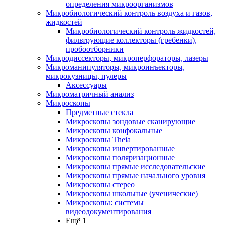
определения микроорганизмов
Микробиологический контроль воздуха и газов,
жидкостей
Микробиологический контроль жидкостей,
фильтрующие коллекторы (гребенки),
пробоотборники
Микродиссекторы, микроперфораторы, лазеры
Микроманипуляторы, микроинъекторы,
микрокузницы, пулеры
Аксессуары
Микроматричный анализ
Микроскопы
Предметные стекла
Микроскопы зондовые сканирующие
Микроскопы конфокальные
Микроскопы Theia
Микроскопы инвертированные
Микроскопы поляризационные
Микроскопы прямые исследовательские
Микроскопы прямые начального уровня
Микроскопы стерео
Микроскопы школьные (ученические)
Микроскопы: системы
видеодокументирования
Ещё 1