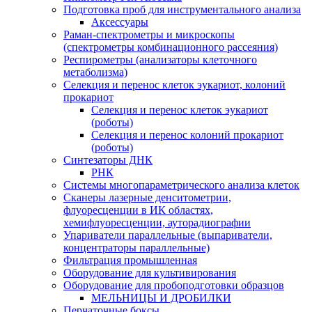
Подготовка проб для инструментального анализа
Аксессуары
Раман-спектрометры и микроскопы
(спектрометры комбинационного рассеяния)
Респирометры (анализаторы клеточного
метаболизма)
Селекция и перенос клеток эукариот, колоний
прокариот
Селекция и перенос клеток эукариот
(роботы)
Селекция и перенос колоний прокариот
(роботы)
Синтезаторы ДНК
РНК
Системы многопараметрического анализа клеток
Сканеры лазерные денситометрии,
флуоресценции в ИК областях,
хемифлуоресценции, ауторадиографии
Упариватели параллельные (выпариватели,
концентраторы параллельные)
Фильтрация промышленная
Оборудование для культивирования
Оборудование для пробоподготовки образцов
МЕЛЬНИЦЫ И ДРОБИЛКИ
Перчаточные боксы