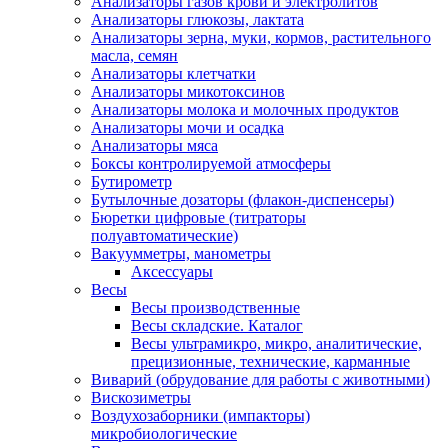
Анализаторы газов крови и электролитов
Анализаторы глюкозы, лактата
Анализаторы зерна, муки, кормов, растительного
масла, семян
Анализаторы клетчатки
Анализаторы микотоксинов
Анализаторы молока и молочных продуктов
Анализаторы мочи и осадка
Анализаторы мяса
Боксы контролируемой атмосферы
Бутирометр
Бутылочные дозаторы (флакон-диспенсеры)
Бюретки цифровые (титраторы
полуавтоматические)
Вакуумметры, манометры
Аксессуары
Весы
Весы производственные
Весы складские. Каталог
Весы ультрамикро, микро, аналитические,
прецизионные, технические, карманные
Виварий (обрудование для работы с животными)
Вискозиметры
Воздухозаборники (импакторы)
микробиологические