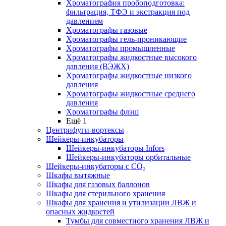
Хроматография пробоподготовка:
фильтрация, ТФЭ и экстракция под
давлением
Хроматографы газовые
Хроматографы гель-проникающие
Хроматографы промышленные
Хроматографы жидкостные высокого
давления (ВЭЖХ)
Хроматографы жидкостные низкого
давления
Хроматографы жидкостные среднего
давления
Хроматографы флэш
Ещё 1
Центрифуги-вортексы
Шейкеры-инкубаторы
Шейкеры-инкубаторы Infors
Шейкеры-инкубаторы орбитальные
Шейкеры-инкубаторы с CО₂
Шкафы вытяжные
Шкафы для газовых баллонов
Шкафы для стерильного хранения
Шкафы для хранения и утилизации ЛВЖ и
опасных жидкостей
Тумбы для совместного хранения ЛВЖ и