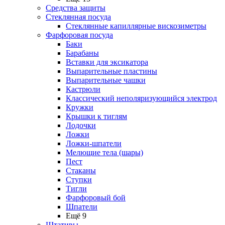
Средства защиты
Стеклянная посуда
Стеклянные капиллярные вискозиметры
Фарфоровая посуда
Баки
Барабаны
Вставки для эксикатора
Выпарительные пластины
Выпарительные чашки
Кастрюли
Классический неполяризующийся электрод
Кружки
Крышки к тиглям
Лодочки
Ложки
Ложки-шпатели
Мелющие тела (шары)
Пест
Стаканы
Ступки
Тигли
Фарфоровый бой
Шпатели
Ещё 9
Штативы