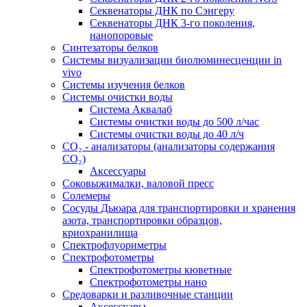
Секвенаторы ДНК по Сэнгеру
Секвенаторы ДНК 3-го поколения,
нанопоровые
Синтезаторы белков
Системы визуализации биолюминесценции in
vivo
Системы изучения белков
Системы очистки воды
Система Аквалаб
Системы очистки воды до 500 л/час
Системы очистки воды до 40 л/ч
СО₂ - анализаторы (анализаторы содержания
СО₂)
Аксессуары
Соковыжималки, валовой пресс
Солемеры
Сосуды Дьюара для транспортировки и хранения
азота, транспортировки образцов,
криохранилища
Спектрофлуориметры
Спектрофотометры
Спектрофотометры кюветные
Спектрофотометры нано
Средоварки и разливочные станции
Аксессуары