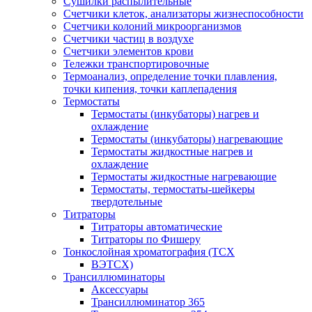
Сушилки распылительные
Счетчики клеток, анализаторы жизнеспособности
Счетчики колоний микроорганизмов
Счетчики частиц в воздухе
Счетчики элементов крови
Тележки транспортировочные
Термоанализ, определение точки плавления,
точки кипения, точки каплепадения
Термостаты
Термостаты (инкубаторы) нагрев и
охлаждение
Термостаты (инкубаторы) нагревающие
Термостаты жидкостные нагрев и
охлаждение
Термостаты жидкостные нагревающие
Термостаты, термостаты-шейкеры
твердотельные
Титраторы
Титраторы автоматические
Титраторы по Фишеру
Тонкослойная хроматография (ТСХ
ВЭТСХ)
Трансиллюминаторы
Аксессуары
Трансиллюминатор 365