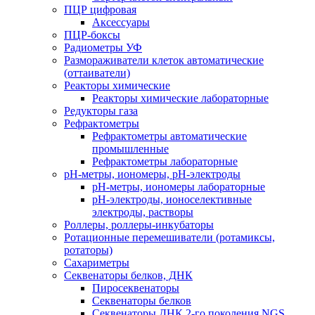
ПЦР цифровая
Аксессуары
ПЦР-боксы
Радиометры УФ
Размораживатели клеток автоматические
(оттаиватели)
Реакторы химические
Реакторы химические лабораторные
Редукторы газа
Рефрактометры
Рефрактометры автоматические
промышленные
Рефрактометры лабораторные
рН-метры, иономеры, рН-электроды
рН-метры, иономеры лабораторные
рН-электроды, ионоселективные
электроды, растворы
Роллеры, роллеры-инкубаторы
Ротационные перемешиватели (ротамиксы,
ротаторы)
Сахариметры
Секвенаторы белков, ДНК
Пиросеквенаторы
Секвенаторы белков
Секвенаторы ДНК 2-го поколения NGS