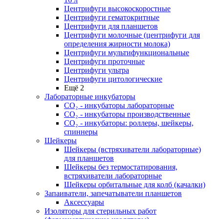
Центрифуги высокоскоростные
Центрифуги гематокритные
Центрифуги для планшетов
Центрифуги молочные (центрифуги для
определения жирности молока)
Центрифуги мультифункциональные
Центрифуги проточные
Центрифуги ультра
Центрифуги цитологические
Ещё 2
Лабораторные инкубаторы
СО₂ - инкубаторы лабораторные
СО₂ - инкубаторы производственные
СО₂ - инкубаторы: роллеры, шейкеры,
спиннеры
Шейкеры
Шейкеры (встряхиватели лабораторные)
для планшетов
Шейкеры без термостатирования,
встряхиватели лабораторные
Шейкеры орбитальные для колб (качалки)
Запаиватели, запечатыватели планшетов
Аксессуары
Изоляторы для стерильных работ