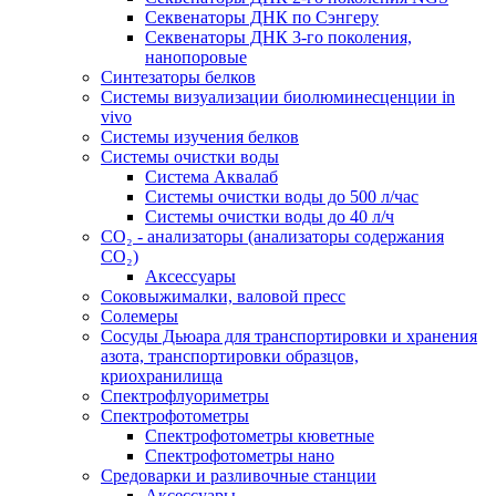
Секвенаторы ДНК по Сэнгеру
Секвенаторы ДНК 3-го поколения,
нанопоровые
Синтезаторы белков
Системы визуализации биолюминесценции in
vivo
Системы изучения белков
Системы очистки воды
Система Аквалаб
Системы очистки воды до 500 л/час
Системы очистки воды до 40 л/ч
СО₂ - анализаторы (анализаторы содержания
СО₂)
Аксессуары
Соковыжималки, валовой пресс
Солемеры
Сосуды Дьюара для транспортировки и хранения
азота, транспортировки образцов,
криохранилища
Спектрофлуориметры
Спектрофотометры
Спектрофотометры кюветные
Спектрофотометры нано
Средоварки и разливочные станции
Аксессуары