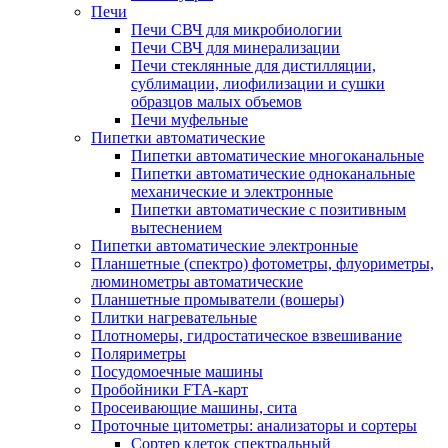
Печи
Печи СВЧ для микробиологии
Печи СВЧ для минерализации
Печи стеклянные для дистилляции,
сублимации, лиофилизации и сушки
образцов малых объемов
Печи муфельные
Пипетки автоматические
Пипетки автоматические многоканальные
Пипетки автоматические одноканальные
механические и электронные
Пипетки автоматические с позитивным
вытеснением
Пипетки автоматические электронные
Планшетные (спектро) фотометры, флуориметры,
люминометры автоматические
Планшетные промыватели (вошеры)
Плитки нагревательные
Плотномеры, гидростатическое взвешивание
Поляриметры
Посудомоечные машины
Пробойники FTA-карт
Просеивающие машины, сита
Проточные цитометры: анализаторы и сортеры
Сортер клеток спектральный