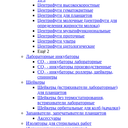
Центрифуги высокоскоростные
Центрифуги гематокритные
Центрифуги для планшетов
Центрифуги молочные (центрифуги для
определения жирности молока)
Центрифуги мультифункциональные
Центрифуги проточные
Центрифуги ультра
Центрифуги цитологические
Ещё 2
Лабораторные инкубаторы
СО₂ - инкубаторы лабораторные
СО₂ - инкубаторы производственные
СО₂ - инкубаторы: роллеры, шейкеры,
спиннеры
Шейкеры
Шейкеры (встряхиватели лабораторные)
для планшетов
Шейкеры без термостатирования,
встряхиватели лабораторные
Шейкеры орбитальные для колб (качалки)
Запаиватели, запечатыватели планшетов
Аксессуары
Изоляторы для стерильных работ