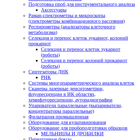
Подготовка проб для инструментального анализа
Аксессуары
Раман-спектрометры и микроскопы
(спектрометры комбинационного рассеяния)
Респирометры (анализаторы клеточного
метаболизма)
Селекция и перенос клеток эукариот, колоний
прокариот
Селекция и перенос клеток эукариот
(роботы)
Селекция и перенос колоний прокариот
(роботы)
Синтезаторы ДНК
РНК
Системы многопараметрического анализа клеток
Сканеры лазерные денситометрии,
флуоресценции в ИК областях,
хемифлуоресценции, ауторадиографии
Упариватели параллельные (выпариватели,
концентраторы параллельные)
Фильтрация промышленная
Оборудование для культивирования
Оборудование для пробоподготовки образцов
МЕЛЬНИЦЫ И ДРОБИЛКИ
Перчаточные боксы