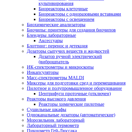
культивирования
Биореакторы клеточные
Биореакторы с одноразовыми вставками
Биореакторы с освещением
Биохимические анализаторы
Биочипы: принтеры для создания биочипов
Блендеры лабораторные
Аксессуары
Блоттинг: перенос и детекция
Дозаторы сыпучих веществ и жидкостей
Дозатор ручной электрический
(виброшпатель
ИК-спектрометры и микроскопы
Инкапсуляторы
Масс-спектрометры MALDI
Миксеры для подготовки сред и перемешивания
Пилотное и полупромышленное оборудование
Центрифуги проточные (отключен)
Реакторы высокого давления
Реакторы химические пилотные
Сушильные шкафы
Одноканальные дозаторы (автоматические)
Морозильник лабораторный
Лабораторный термометр
Пикнометр Гей-Люссака