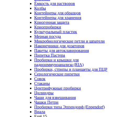
Ёмкость для растворов
Колбы
Контейнеры для образцов
Контейнеры для хранения
Криогенная защита
Криопробирки
Культуральный пластик
Мерная посуда
Микробиологические петли и шпатели
Наконечники для дозаторов
Пакеты для автоклавирования
Пипетка Пастера
Пробирки и крышки для
радиоиммуноанализа (RIA)
Пробирки, стрипы и планшеты для ПЦР
Серологические пипетки
Совок
Стаканы
Центрифужные пробирки
Цилиндры
Чаши для взвешивания
Чашки Петри
Пробирки типа Эппендорф (Eppendorf)
Виала
Ещё 15