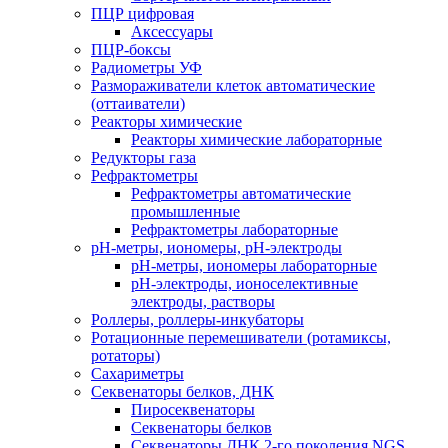
ПЦР цифровая
Аксессуары
ПЦР-боксы
Радиометры УФ
Размораживатели клеток автоматические
(оттаиватели)
Реакторы химические
Реакторы химические лабораторные
Редукторы газа
Рефрактометры
Рефрактометры автоматические
промышленные
Рефрактометры лабораторные
рН-метры, иономеры, рН-электроды
рН-метры, иономеры лабораторные
рН-электроды, ионоселективные
электроды, растворы
Роллеры, роллеры-инкубаторы
Ротационные перемешиватели (ротамиксы,
ротаторы)
Сахариметры
Секвенаторы белков, ДНК
Пиросеквенаторы
Секвенаторы белков
Секвенаторы ДНК 2-го поколения NGS