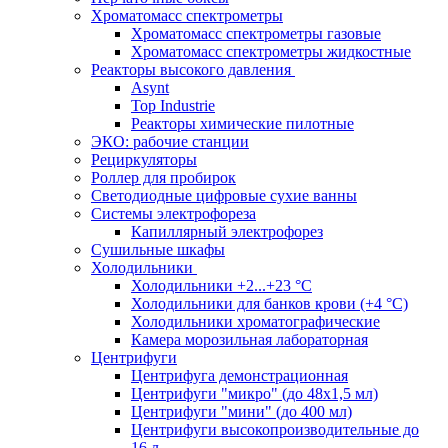
Хроматомасс спектрометры
Хроматомасс спектрометры газовые
Хроматомасс спектрометры жидкостные
Реакторы высокого давления
Asynt
Top Industrie
Реакторы химические пилотные
ЭКО: рабочие станции
Рециркуляторы
Роллер для пробирок
Светодиодные цифровые сухие ванны
Системы электрофореза
Капиллярный электрофорез
Сушильные шкафы
Холодильники
Холодильники +2...+23 °С
Холодильники для банков крови (+4 °С)
Холодильники хроматографические
Камера морозильная лабораторная
Центрифуги
Центрифуга демонстрационная
Центрифуги "микро" (до 48x1,5 мл)
Центрифуги "мини" (до 400 мл)
Центрифуги высокопроизводительные до
16 л