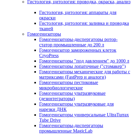
Гистология, цитология: проводка, окраска, анализ
Гистология, цитология: аппараты для
окраски
Гистология, цитология: заливка и проводка
тканей
Гомогенизаторы
Гомогенизаторы-диспергаторы ротор-
статор промышленные до 200 л
Гомогенизатор замороженных клеток
CryoPress
Гомогенизаторы "под давлением" до 1000 л
Гомогенизаторы лопаточные ("стомакер")
Гомогенизаторы механические для работы с
матриксами (FastPrep и аналоги)
Гомогенизаторы пестиковые
микробиологические
Гомогенизаторы ультразвуковые
(дезинтеграторы)
Гомогенизаторы ультразвуковые для
нарезки ДНК
Гомогенизаторы универсальные UltraTurrax
Tube Drive
Гомогенизаторы-диспергаторы
промышленные MagicLab