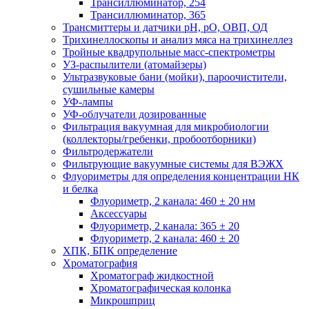
Трансиллюминатор, 254
Трансиллюминатор, 365
Трансмиттеры и датчики рН, рО, ОВП, ОД
Трихинеллоскопы и анализ мяса на трихинеллез
Тройные квадрупольные масс-спектрометры
УЗ-распылители (атомайзеры)
Ультразвуковые бани (мойки), пароочистители,
сушильные камеры
УФ-лампы
УФ-облучатели дозированные
Фильтрация вакуумная для микробиологии
(коллекторы/гребенки, пробоотборники)
Фильтродержатели
Фильтрующие вакуумные системы для ВЭЖХ
Флуориметры для определения концентрации НК
и белка
Флуориметр, 2 канала: 460 ± 20 нм
Аксессуары
Флуориметр, 2 канала: 365 ± 20
Флуориметр, 2 канала: 460 ± 20
ХПК, БПК определение
Хроматография
Хроматограф жидкостной
Хроматографическая колонка
Микрошприц