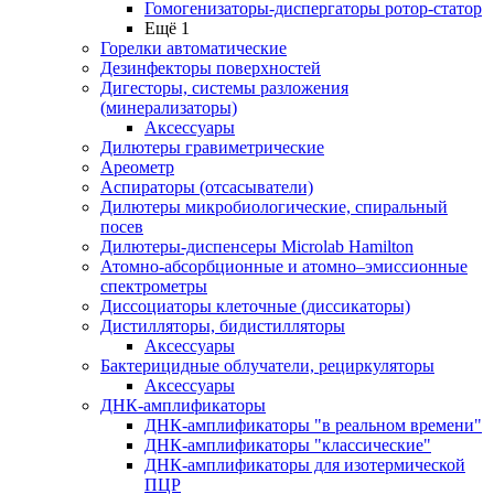
Гомогенизаторы-диспергаторы ротор-статор
Ещё 1
Горелки автоматические
Дезинфекторы поверхностей
Дигесторы, системы разложения
(минерализаторы)
Аксессуары
Дилютеры гравиметрические
Ареометр
Аспираторы (отсасыватели)
Дилютеры микробиологические, спиральный
посев
Дилютеры-диспенсеры Microlab Hamilton
Атомно-абсорбционные и атомно–эмиссионные
спектрометры
Диссоциаторы клеточные (диссикаторы)
Дистилляторы, бидистилляторы
Аксессуары
Бактерицидные облучатели, рециркуляторы
Аксессуары
ДНК-амплификаторы
ДНК-амплификаторы "в реальном времени"
ДНК-амплификаторы "классические"
ДНК-амплификаторы для изотермической
ПЦР