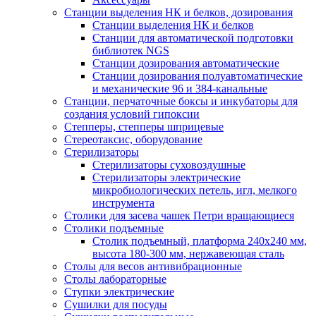
Станции выделения НК и белков, дозирования
Станции выделения НК и белков
Станции для автоматической подготовки
библиотек NGS
Станции дозирования автоматические
Станции дозирования полуавтоматические
и механические 96 и 384-канальные
Станции, перчаточные боксы и инкубаторы для
создания условий гипоксии
Степперы, степперы шприцевые
Стереотаксис, оборудование
Стерилизаторы
Стерилизаторы суховоздушные
Стерилизаторы электрические
микробиологических петель, игл, мелкого
инструмента
Столики для засева чашек Петри вращающиеся
Столики подъемные
Столик подъемный, платформа 240х240 мм,
высота 180-300 мм, нержавеющая сталь
Столы для весов антивибрационные
Столы лабораторные
Ступки электрические
Сушилки для посуды