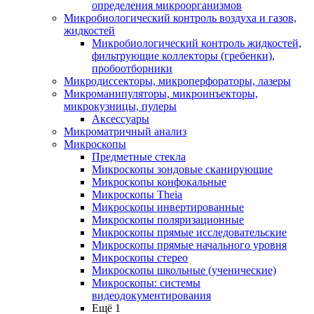
определения микроорганизмов
Микробиологический контроль воздуха и газов,
жидкостей
Микробиологический контроль жидкостей,
фильтрующие коллекторы (гребенки),
пробоотборники
Микродиссекторы, микроперфораторы, лазеры
Микроманипуляторы, микроинъекторы,
микрокузницы, пулеры
Аксессуары
Микроматричный анализ
Микроскопы
Предметные стекла
Микроскопы зондовые сканирующие
Микроскопы конфокальные
Микроскопы Theia
Микроскопы инвертированные
Микроскопы поляризационные
Микроскопы прямые исследовательские
Микроскопы прямые начального уровня
Микроскопы стерео
Микроскопы школьные (ученические)
Микроскопы: системы
видеодокументирования
Ещё 1