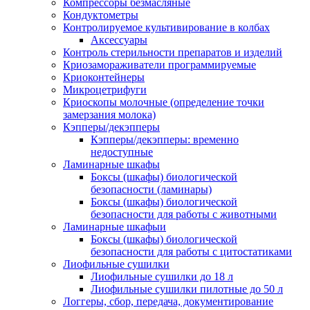
Компрессоры безмасляные
Кондуктометры
Контролируемое культивирование в колбах
Аксессуары
Контроль стерильности препаратов и изделий
Криозамораживатели программируемые
Криоконтейнеры
Микроцетрифуги
Криоскопы молочные (определение точки
замерзания молока)
Кэпперы/декэпперы
Кэпперы/декэпперы: временно
недоступные
Ламинарные шкафы
Боксы (шкафы) биологической
безопасности (ламинары)
Боксы (шкафы) биологической
безопасности для работы с животными
Ламинарные шкафыи
Боксы (шкафы) биологической
безопасности для работы с цитостатиками
Лиофильные сушилки
Лиофильные сушилки до 18 л
Лиофильные сушилки пилотные до 50 л
Логгеры, сбор, передача, документирование