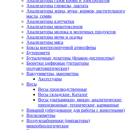
Анализаторы газов крови и электролитов
Анализаторы глюкозы, лактата
Анализаторы зерна, муки, кормов, растительного
масла, семян
Анализаторы клетчатки
Анализаторы микотоксинов
Анализаторы молока и молочных продуктов
Анализаторы мочи и осадка
Анализаторы мяса
Боксы контролируемой атмосферы
Бутирометр
Бутылочные дозаторы (флакон-диспенсеры)
Бюретки цифровые (титраторы
полуавтоматические)
Вакуумметры, манометры
Аксессуары
Весы
Весы производственные
Весы складские. Каталог
Весы ультрамикро, микро, аналитические,
прецизионные, технические, карманные
Виварий (обрудование для работы с животными)
Вискозиметры
Воздухозаборники (импакторы)
микробиологические