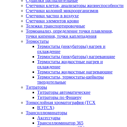
Сушилки распылительные
Счетчики клеток, анализаторы жизнеспособности
Счетчики колоний микроорганизмов
Счетчики частиц в воздухе
Счетчики элементов крови
Тележки транспортировочные
Термоанализ, определение точки плавления,
точки кипения, точки каплепадения
Термостаты
Термостаты (инкубаторы) нагрев и
охлаждение
Термостаты (инкубаторы) нагревающие
Термостаты жидкостные нагрев и
охлаждение
Термостаты жидкостные нагревающие
Термостаты, термостаты-шейкеры
твердотельные
Титраторы
Титраторы автоматические
Титраторы по Фишеру
Тонкослойная хроматография (ТСХ
ВЭТСХ)
Трансиллюминаторы
Аксессуары
Трансиллюминатор 365