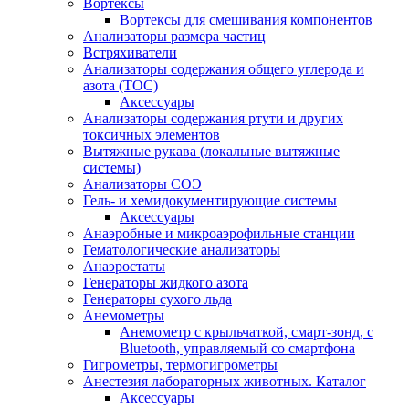
Вортексы
Вортексы для смешивания компонентов
Анализаторы размера частиц
Встряхиватели
Анализаторы содержания общего углерода и
азота (ТОС)
Аксессуары
Анализаторы содержания ртути и других
токсичных элементов
Вытяжные рукава (локальные вытяжные
системы)
Анализаторы СОЭ
Гель- и хемидокументирующие системы
Аксессуары
Анаэробные и микроаэрофильные станции
Гематологические анализаторы
Анаэростаты
Генераторы жидкого азота
Генераторы сухого льда
Анемометры
Анемометр с крыльчаткой, смарт-зонд, с
Bluetooth, управляемый со смартфона
Гигрометры, термогигрометры
Анестезия лабораторных животных. Каталог
Аксессуары