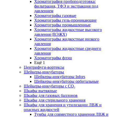
Хроматография пробоподготовка:
фильтрация, ТФЭ и экстракция под
давлением
Хроматографы газовые
Хроматографы гель-проникающие
Хроматографы промышленные
Хроматографы жидкостные высокого
давления (ВЭЖХ)
Хроматографы жидкостные низкого
давления
Хроматографы жидкостные среднего
давления
Хроматографы флэш
Ещё 1
Центрифуги-вортексы
Шейкеры-инкубаторы
Шейкеры-инкубаторы Infors
Шейкеры-инкубаторы орбитальные
Шейкеры-инкубаторы с CО₂
Шкафы вытяжные
Шкафы для газовых баллонов
Шкафы для стерильного хранения
Шкафы для хранения и утилизации ЛВЖ и
опасных жидкостей
Тумбы для совместного хранения ЛВЖ и