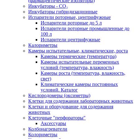
(фармацевтические изоляторы)
Инкубаторы - CO₂
Инкубаторы гибридизационные
Испарители роторные, центрифужные
Испарители роторные до 5 л
Испарители роторные промышленные до
100 л
Испарители центрифужные
Калориметры
Камеры испытательные, климатические, роста
Камеры термические (температура)
Камеры испытательные переменных
условий (температура, влажность)
Камеры роста (температура, влажность,
свет)
Климатические камеры постоянных
условий. Каталог
Кислородомеры (оксиметры)
Клетки для содержания лабораторных животных
Клетки и оборудование для содержания
животных
Клеточные "перфораторы"
Аксессуары
Колбонагреватели
Колориметры