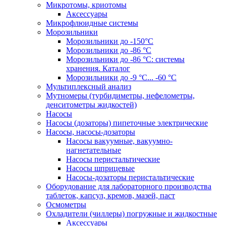
Микротомы, криотомы
Аксессуары
Микрофлюидные системы
Морозильники
Морозильники до -150°С
Морозильники до -86 °C
Морозильники до -86 °C: системы
хранения. Каталог
Морозильники до -9 °C... -60 °C
Мультиплексный анализ
Мутномеры (турбидиметры, нефелометры,
денситометры жидкостей)
Насосы
Насосы (дозаторы) пипеточные электрические
Насосы, насосы-дозаторы
Насосы вакуумные, вакуумно-
нагнетательные
Насосы перистальтические
Насосы шприцевые
Насосы-дозаторы перистальтические
Оборудование для лабораторного производства
таблеток, капсул, кремов, мазей, паст
Осмометры
Охладители (чиллеры) погружные и жидкостные
Аксессуары