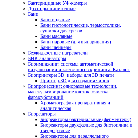
Бактерицидные УФ-камеры
Дозаторы пипеточные
Бани
Бани водяные
Бани гистологические, термостолики,
сушилки для срезов
Бани масляные
Бани паровые (для выпаривания)
Бани-шейкеры
Безжидкостные нагреватели
БИК-анализаторы
Биоимиджинг: системы автоматической
визуализации и клеточного скрининга. Каталог
Биопринтеры 3D, наборы для 3D печати
Принтер-3D для создания чипов
Биопроцессинг: одноразовые технологии,
масскультивирование клеток, очистка
фармсубстанций
Хроматография препаративная и
аналитическая
Биореакторы
Биореакторы бактериальные (ферментеры)
Биореакторы двухфазные для биотоплива и
твердофазные
Биореакторы для параллельного