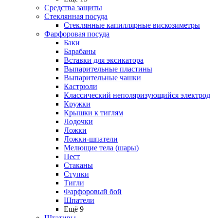
Средства защиты
Стеклянная посуда
Стеклянные капиллярные вискозиметры
Фарфоровая посуда
Баки
Барабаны
Вставки для эксикатора
Выпарительные пластины
Выпарительные чашки
Кастрюли
Классический неполяризующийся электрод
Кружки
Крышки к тиглям
Лодочки
Ложки
Ложки-шпатели
Мелющие тела (шары)
Пест
Стаканы
Ступки
Тигли
Фарфоровый бой
Шпатели
Ещё 9
Штативы