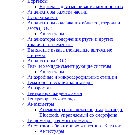
Вортексы
Вортексы для смешивания компонентов
Анализаторы размера частиц
Встряхиватели
Анализаторы содержания общего углерода и
азота (ТОС)
Аксессуары
Анализаторы содержания ртути и других
токсичных элементов
Вытяжные рукава (локальные вытяжные
системы)
Анализаторы СОЭ
Гель- и хемидокументирующие системы
Аксессуары
Анаэробные и микроаэрофильные станции
Гематологические анализаторы
Анаэростаты
Генераторы жидкого азота
Генераторы сухого льда
Анемометры
Анемометр с крыльчаткой, смарт-зонд, с
Bluetooth, управляемый со смартфона
Гигрометры, термогигрометры
Анестезия лабораторных животных. Каталог
Аксессуары