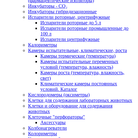
(фармацевтические изоляторы)
Инкубаторы - CO₂
Инкубаторы гибридизационные
Испарители роторные, центрифужные
Испарители роторные до 5 л
Испарители роторные промышленные до
100 л
Испарители центрифужные
Калориметры
Камеры испытательные, климатические, роста
Камеры термические (температура)
Камеры испытательные переменных
условий (температура, влажность)
Камеры роста (температура, влажность,
свет)
Климатические камеры постоянных
условий. Каталог
Кислородомеры (оксиметры)
Клетки для содержания лабораторных животных
Клетки и оборудование для содержания
животных
Клеточные "перфораторы"
Аксессуары
Колбонагреватели
Колориметры