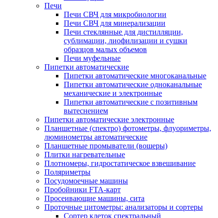
Печи
Печи СВЧ для микробиологии
Печи СВЧ для минерализации
Печи стеклянные для дистилляции,
сублимации, лиофилизации и сушки
образцов малых объемов
Печи муфельные
Пипетки автоматические
Пипетки автоматические многоканальные
Пипетки автоматические одноканальные
механические и электронные
Пипетки автоматические с позитивным
вытеснением
Пипетки автоматические электронные
Планшетные (спектро) фотометры, флуориметры,
люминометры автоматические
Планшетные промыватели (вошеры)
Плитки нагревательные
Плотномеры, гидростатическое взвешивание
Поляриметры
Посудомоечные машины
Пробойники FTA-карт
Просеивающие машины, сита
Проточные цитометры: анализаторы и сортеры
Сортер клеток спектральный