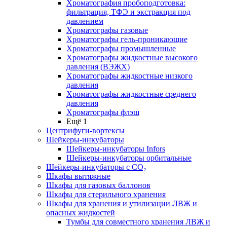
Хроматография пробоподготовка:
фильтрация, ТФЭ и экстракция под
давлением
Хроматографы газовые
Хроматографы гель-проникающие
Хроматографы промышленные
Хроматографы жидкостные высокого
давления (ВЭЖХ)
Хроматографы жидкостные низкого
давления
Хроматографы жидкостные среднего
давления
Хроматографы флэш
Ещё 1
Центрифуги-вортексы
Шейкеры-инкубаторы
Шейкеры-инкубаторы Infors
Шейкеры-инкубаторы орбитальные
Шейкеры-инкубаторы с CО₂
Шкафы вытяжные
Шкафы для газовых баллонов
Шкафы для стерильного хранения
Шкафы для хранения и утилизации ЛВЖ и
опасных жидкостей
Тумбы для совместного хранения ЛВЖ и