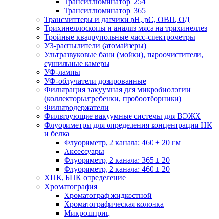
Трансиллюминатор, 254
Трансиллюминатор, 365
Трансмиттеры и датчики рН, рО, ОВП, ОД
Трихинеллоскопы и анализ мяса на трихинеллез
Тройные квадрупольные масс-спектрометры
УЗ-распылители (атомайзеры)
Ультразвуковые бани (мойки), пароочистители,
сушильные камеры
УФ-лампы
УФ-облучатели дозированные
Фильтрация вакуумная для микробиологии
(коллекторы/гребенки, пробоотборники)
Фильтродержатели
Фильтрующие вакуумные системы для ВЭЖХ
Флуориметры для определения концентрации НК
и белка
Флуориметр, 2 канала: 460 ± 20 нм
Аксессуары
Флуориметр, 2 канала: 365 ± 20
Флуориметр, 2 канала: 460 ± 20
ХПК, БПК определение
Хроматография
Хроматограф жидкостной
Хроматографическая колонка
Микрошприц