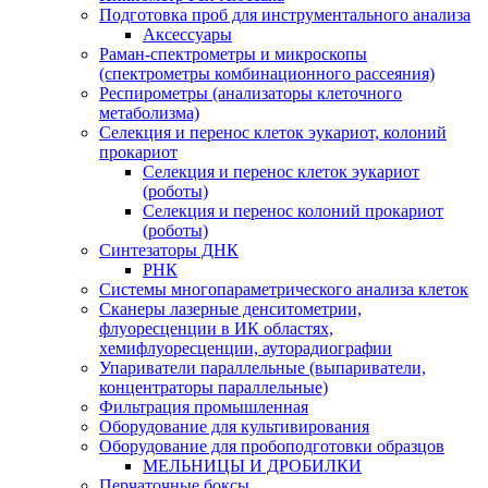
Подготовка проб для инструментального анализа
Аксессуары
Раман-спектрометры и микроскопы
(спектрометры комбинационного рассеяния)
Респирометры (анализаторы клеточного
метаболизма)
Селекция и перенос клеток эукариот, колоний
прокариот
Селекция и перенос клеток эукариот
(роботы)
Селекция и перенос колоний прокариот
(роботы)
Синтезаторы ДНК
РНК
Системы многопараметрического анализа клеток
Сканеры лазерные денситометрии,
флуоресценции в ИК областях,
хемифлуоресценции, ауторадиографии
Упариватели параллельные (выпариватели,
концентраторы параллельные)
Фильтрация промышленная
Оборудование для культивирования
Оборудование для пробоподготовки образцов
МЕЛЬНИЦЫ И ДРОБИЛКИ
Перчаточные боксы