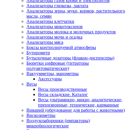
Анализаторы газов крови и электролитов
Анализаторы глюкозы, лактата
Анализаторы зерна, муки, кормов, растительного
масла, семян
Анализаторы клетчатки
Анализаторы микотоксинов
Анализаторы молока и молочных продуктов
Анализаторы мочи и осадка
Анализаторы мяса
Боксы контролируемой атмосферы
Бутирометр
Бутылочные дозаторы (флакон-диспенсеры)
Бюретки цифровые (титраторы
полуавтоматические)
Вакуумметры, манометры
Аксессуары
Весы
Весы производственные
Весы складские. Каталог
Весы ультрамикро, микро, аналитические,
прецизионные, технические, карманные
Виварий (обрудование для работы с животными)
Вискозиметры
Воздухозаборники (импакторы)
микробиологические