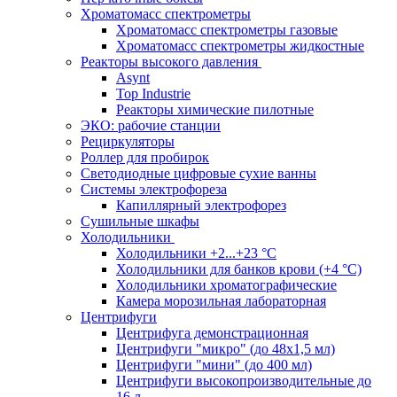
Хроматомасс спектрометры
Хроматомасс спектрометры газовые
Хроматомасс спектрометры жидкостные
Реакторы высокого давления
Asynt
Top Industrie
Реакторы химические пилотные
ЭКО: рабочие станции
Рециркуляторы
Роллер для пробирок
Светодиодные цифровые сухие ванны
Системы электрофореза
Капиллярный электрофорез
Сушильные шкафы
Холодильники
Холодильники +2...+23 °С
Холодильники для банков крови (+4 °С)
Холодильники хроматографические
Камера морозильная лабораторная
Центрифуги
Центрифуга демонстрационная
Центрифуги "микро" (до 48x1,5 мл)
Центрифуги "мини" (до 400 мл)
Центрифуги высокопроизводительные до
16 л