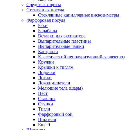
Средства защиты
Стеклянная посуда
Стеклянные капиллярные вискозиметры
Фарфоровая посуда
Баки
Барабаны
Вставки для эксикатора
Выпарительные пластины
Выпарительные чашки
Кастрюли
Классический неполяризующийся электрод
Кружки
Крышки к тиглям
Лодочки
Ложки
Ложки-шпатели
Мелющие тела (шары)
Пест
Стаканы
Ступки
Тигли
Фарфоровый бой
Шпатели
Ещё 9
Штативы