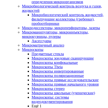
определения микроорганизмов
Микробиологический контроль воздуха и газов,
жидкостей
Микробиологический контроль жидкостей,
фильтрующие коллекторы (гребенки),
пробоотборники
Микродиссекторы, микроперфораторы, лазеры
Микроманипуляторы, микроинъекторы,
микрокузницы, пулеры
Аксессуары
Микроматричный анализ
Микроскопы
Предметные стекла
Микроскопы зондовые сканирующие
Микроскопы конфокальные
Микроскопы Theia
Микроскопы инвертированные
Микроскопы поляризационные
Микроскопы прямые исследовательские
Микроскопы прямые начального уровня
Микроскопы стерео
Микроскопы школьные (ученические)
Микроскопы: системы
видеодокументирования
Ещё 1