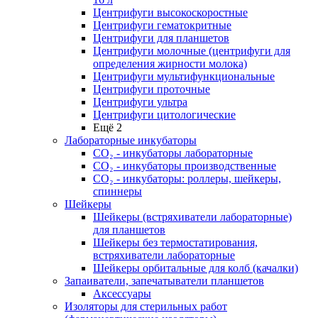
Центрифуги высокоскоростные
Центрифуги гематокритные
Центрифуги для планшетов
Центрифуги молочные (центрифуги для
определения жирности молока)
Центрифуги мультифункциональные
Центрифуги проточные
Центрифуги ультра
Центрифуги цитологические
Ещё 2
Лабораторные инкубаторы
СО₂ - инкубаторы лабораторные
СО₂ - инкубаторы производственные
СО₂ - инкубаторы: роллеры, шейкеры,
спиннеры
Шейкеры
Шейкеры (встряхиватели лабораторные)
для планшетов
Шейкеры без термостатирования,
встряхиватели лабораторные
Шейкеры орбитальные для колб (качалки)
Запаиватели, запечатыватели планшетов
Аксессуары
Изоляторы для стерильных работ