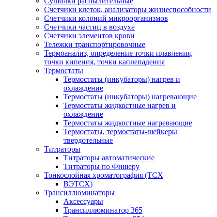
Сушилки распылительные
Счетчики клеток, анализаторы жизнеспособности
Счетчики колоний микроорганизмов
Счетчики частиц в воздухе
Счетчики элементов крови
Тележки транспортировочные
Термоанализ, определение точки плавления,
точки кипения, точки каплепадения
Термостаты
Термостаты (инкубаторы) нагрев и
охлаждение
Термостаты (инкубаторы) нагревающие
Термостаты жидкостные нагрев и
охлаждение
Термостаты жидкостные нагревающие
Термостаты, термостаты-шейкеры
твердотельные
Титраторы
Титраторы автоматические
Титраторы по Фишеру
Тонкослойная хроматография (ТСХ
ВЭТСХ)
Трансиллюминаторы
Аксессуары
Трансиллюминатор 365