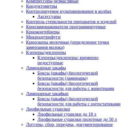
Компрессоры безмасляные
Кондуктометры
Контролируемое культивирование в колбах
Аксессуары
Контроль стерильности препаратов и изделий
Криозамораживатели программируемые
Криоконтейнеры
Микроцетрифуги
Криоскопы молочные (определение точки
замерзания молока)
Кэпперы/декэпперы
Кэпперы/декэпперы: временно
недоступные
Ламинарные шкафы
Боксы (шкафы) биологической
безопасности (ламинары)
Боксы (шкафы) биологической
безопасности для работы с животными
Ламинарные шкафыи
Боксы (шкафы) биологической
безопасности для работы с цитостатиками
Лиофильные сушилки
Лиофильные сушилки до 18 л
Лиофильные сушилки пилотные до 50 л
Логгеры, сбор, передача, документирование