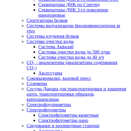
Секвенаторы ДНК по Сэнгеру
Секвенаторы ДНК 3-го поколения,
нанопоровые
Синтезаторы белков
Системы визуализации биолюминесценции in
vivo
Системы изучения белков
Системы очистки воды
Система Аквалаб
Системы очистки воды до 500 л/час
Системы очистки воды до 40 л/ч
СО₂ - анализаторы (анализаторы содержания
СО₂)
Аксессуары
Соковыжималки, валовой пресс
Солемеры
Сосуды Дьюара для транспортировки и хранения
азота, транспортировки образцов,
криохранилища
Спектрофлуориметры
Спектрофотометры
Спектрофотометры кюветные
Спектрофотометры нано
Средоварки и разливочные станции
Аксессуары