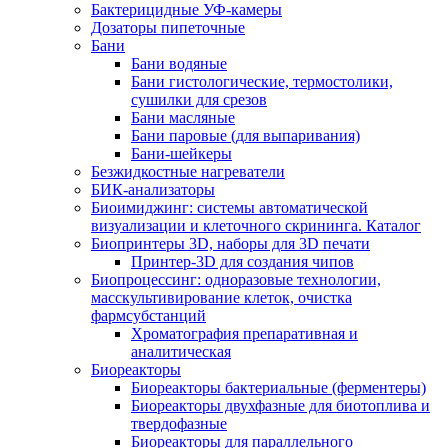
Бактерицидные УФ-камеры
Дозаторы пипеточные
Бани
Бани водяные
Бани гистологические, термостолики,
сушилки для срезов
Бани масляные
Бани паровые (для выпаривания)
Бани-шейкеры
Безжидкостные нагреватели
БИК-анализаторы
Биоимиджинг: системы автоматической
визуализации и клеточного скрининга. Каталог
Биопринтеры 3D, наборы для 3D печати
Принтер-3D для создания чипов
Биопроцессинг: одноразовые технологии,
масскультивирование клеток, очистка
фармсубстанций
Хроматография препаративная и
аналитическая
Биореакторы
Биореакторы бактериальные (ферментеры)
Биореакторы двухфазные для биотоплива и
твердофазные
Биореакторы для параллельного