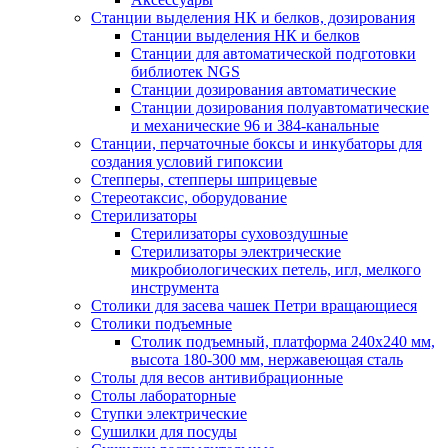
Станции выделения НК и белков, дозирования
Станции выделения НК и белков
Станции для автоматической подготовки
библиотек NGS
Станции дозирования автоматические
Станции дозирования полуавтоматические
и механические 96 и 384-канальные
Станции, перчаточные боксы и инкубаторы для
создания условий гипоксии
Степперы, степперы шприцевые
Стереотаксис, оборудование
Стерилизаторы
Стерилизаторы суховоздушные
Стерилизаторы электрические
микробиологических петель, игл, мелкого
инструмента
Столики для засева чашек Петри вращающиеся
Столики подъемные
Столик подъемный, платформа 240х240 мм,
высота 180-300 мм, нержавеющая сталь
Столы для весов антивибрационные
Столы лабораторные
Ступки электрические
Сушилки для посуды