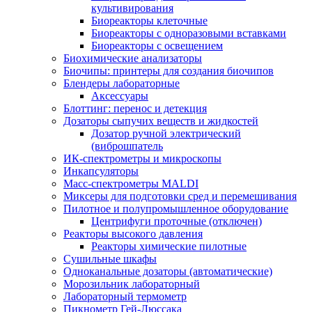
культивирования
Биореакторы клеточные
Биореакторы с одноразовыми вставками
Биореакторы с освещением
Биохимические анализаторы
Биочипы: принтеры для создания биочипов
Блендеры лабораторные
Аксессуары
Блоттинг: перенос и детекция
Дозаторы сыпучих веществ и жидкостей
Дозатор ручной электрический
(виброшпатель
ИК-спектрометры и микроскопы
Инкапсуляторы
Масс-спектрометры MALDI
Миксеры для подготовки сред и перемешивания
Пилотное и полупромышленное оборудование
Центрифуги проточные (отключен)
Реакторы высокого давления
Реакторы химические пилотные
Сушильные шкафы
Одноканальные дозаторы (автоматические)
Морозильник лабораторный
Лабораторный термометр
Пикнометр Гей-Люссака