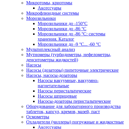
Микротомы, криотомы
Аксессуары
Микрофлюидные системы
Морозильники
Морозильники до -150°С
Морозильники до -86 °C
Морозильники до -86 °C: системы
хранения. Каталог
Морозильники до -9 °C... -60 °C
Мультиплексный анализ
Мутномеры (турбидиметры, нефелометры,
денситометры жидкостей)
Насосы
Насосы (дозаторы) пипеточные электрические
Насосы, насосы-дозаторы
Насосы вакуумные, вакуумно-
нагнетательные
Насосы перистальтические
Насосы шприцевые
Насосы-дозаторы перистальтические
Оборудование для лабораторного производства
таблеток, капсул, кремов, мазей, паст
Осмометры
Охладители (чиллеры) погружные и жидкостные
Аксессуары