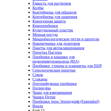
Ёмкость для растворов
Колбы
Контейнеры для образцов
Контейнеры для хранения
Криогенная защита
Криопробирки
Культуральный пластик
Мерная посуда
Микробиологические петли и шпатели
Наконечники для дозаторов
Пакеты для автоклавирования
Пипетка Пастера
Пробирки и крышки для
радиоиммуноанализа (RIA)
Пробирки, стрипы и планшеты для ПЦР
Серологические пипетки
Совок
Стаканы
Центрифужные пробирки
Цилиндры
Чаши для взвешивания
Чашки Петри
Пробирки типа Эппендорф (Eppendorf)
Виала
Ещё 15