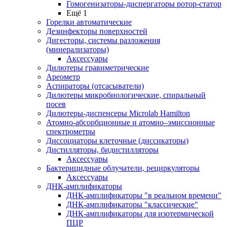
Гомогенизаторы-диспергаторы ротор-статор
Ещё 1
Горелки автоматические
Дезинфекторы поверхностей
Дигесторы, системы разложения
(минерализаторы)
Аксессуары
Дилютеры гравиметрические
Ареометр
Аспираторы (отсасыватели)
Дилютеры микробиологические, спиральный
посев
Дилютеры-диспенсеры Microlab Hamilton
Атомно-абсорбционные и атомно–эмиссионные
спектрометры
Диссоциаторы клеточные (диссикаторы)
Дистилляторы, бидистилляторы
Аксессуары
Бактерицидные облучатели, рециркуляторы
Аксессуары
ДНК-амплификаторы
ДНК-амплификаторы "в реальном времени"
ДНК-амплификаторы "классические"
ДНК-амплификаторы для изотермической
ПЦР