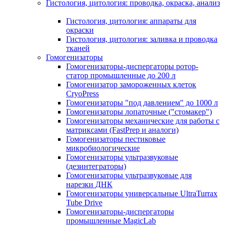
Гистология, цитология: проводка, окраска, анализ
Гистология, цитология: аппараты для
окраски
Гистология, цитология: заливка и проводка
тканей
Гомогенизаторы
Гомогенизаторы-диспергаторы ротор-
статор промышленные до 200 л
Гомогенизатор замороженных клеток
CryoPress
Гомогенизаторы "под давлением" до 1000 л
Гомогенизаторы лопаточные ("стомакер")
Гомогенизаторы механические для работы с
матриксами (FastPrep и аналоги)
Гомогенизаторы пестиковые
микробиологические
Гомогенизаторы ультразвуковые
(дезинтеграторы)
Гомогенизаторы ультразвуковые для
нарезки ДНК
Гомогенизаторы универсальные UltraTurrax
Tube Drive
Гомогенизаторы-диспергаторы
промышленные MagicLab