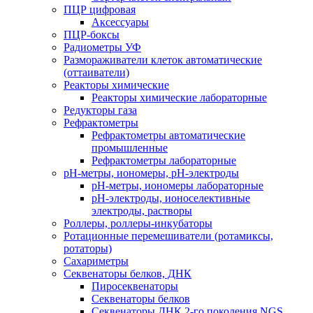
ПЦР цифровая
Аксессуары
ПЦР-боксы
Радиометры УФ
Размораживатели клеток автоматические
(оттаиватели)
Реакторы химические
Реакторы химические лабораторные
Редукторы газа
Рефрактометры
Рефрактометры автоматические
промышленные
Рефрактометры лабораторные
рН-метры, иономеры, рН-электроды
рН-метры, иономеры лабораторные
рН-электроды, ионоселективные
электроды, растворы
Роллеры, роллеры-инкубаторы
Ротационные перемешиватели (ротамиксы,
ротаторы)
Сахариметры
Секвенаторы белков, ДНК
Пиросеквенаторы
Секвенаторы белков
Секвенаторы ДНК 2-го поколения NGS