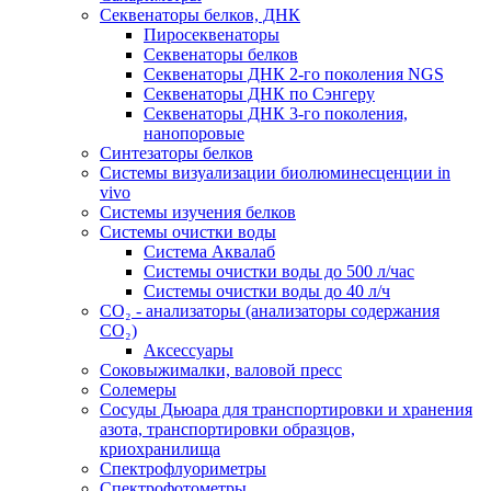
Секвенаторы белков, ДНК
Пиросеквенаторы
Секвенаторы белков
Секвенаторы ДНК 2-го поколения NGS
Секвенаторы ДНК по Сэнгеру
Секвенаторы ДНК 3-го поколения,
нанопоровые
Синтезаторы белков
Системы визуализации биолюминесценции in
vivo
Системы изучения белков
Системы очистки воды
Система Аквалаб
Системы очистки воды до 500 л/час
Системы очистки воды до 40 л/ч
СО₂ - анализаторы (анализаторы содержания
СО₂)
Аксессуары
Соковыжималки, валовой пресс
Солемеры
Сосуды Дьюара для транспортировки и хранения
азота, транспортировки образцов,
криохранилища
Спектрофлуориметры
Спектрофотометры