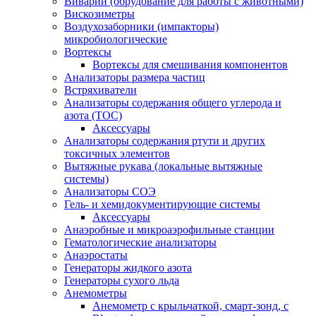
Виварий (обрудование для работы с животными)
Вискозиметры
Воздухозаборники (импакторы)
микробиологические
Вортексы
Вортексы для смешивания компонентов
Анализаторы размера частиц
Встряхиватели
Анализаторы содержания общего углерода и
азота (ТОС)
Аксессуары
Анализаторы содержания ртути и других
токсичных элементов
Вытяжные рукава (локальные вытяжные
системы)
Анализаторы СОЭ
Гель- и хемидокументирующие системы
Аксессуары
Анаэробные и микроаэрофильные станции
Гематологические анализаторы
Анаэростаты
Генераторы жидкого азота
Генераторы сухого льда
Анемометры
Анемометр с крыльчаткой, смарт-зонд, с