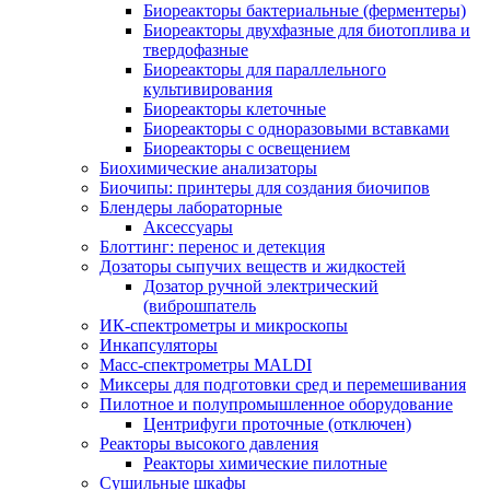
Биореакторы бактериальные (ферментеры)
Биореакторы двухфазные для биотоплива и
твердофазные
Биореакторы для параллельного
культивирования
Биореакторы клеточные
Биореакторы с одноразовыми вставками
Биореакторы с освещением
Биохимические анализаторы
Биочипы: принтеры для создания биочипов
Блендеры лабораторные
Аксессуары
Блоттинг: перенос и детекция
Дозаторы сыпучих веществ и жидкостей
Дозатор ручной электрический
(виброшпатель
ИК-спектрометры и микроскопы
Инкапсуляторы
Масс-спектрометры MALDI
Миксеры для подготовки сред и перемешивания
Пилотное и полупромышленное оборудование
Центрифуги проточные (отключен)
Реакторы высокого давления
Реакторы химические пилотные
Сушильные шкафы