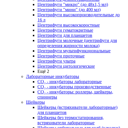
Центрифуги "микро" (до 48x1,5 мл)
Центрифуги "мини" (до 400 мл)
Центрифуги высокопроизводительные до
16 л
Центрифуги высокоскоростные
Центрифуги гематокритные
Центрифуги для планшетов
Центрифуги молочные (центрифуги для
определения жирности молока)
Центрифуги мультифункциональные
Центрифуги проточные
Центрифуги ультра
Центрифуги цитологические
Ещё 2
Лабораторные инкубаторы
СО₂ - инкубаторы лабораторные
СО₂ - инкубаторы производственные
СО₂ - инкубаторы: роллеры, шейкеры,
спиннеры
Шейкеры
Шейкеры (встряхиватели лабораторные)
для планшетов
Шейкеры без термостатирования,
встряхиватели лабораторные
Шейкеры орбитальные для колб (качалки)