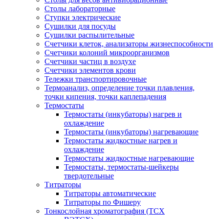
Столы лабораторные
Ступки электрические
Сушилки для посуды
Сушилки распылительные
Счетчики клеток, анализаторы жизнеспособности
Счетчики колоний микроорганизмов
Счетчики частиц в воздухе
Счетчики элементов крови
Тележки транспортировочные
Термоанализ, определение точки плавления,
точки кипения, точки каплепадения
Термостаты
Термостаты (инкубаторы) нагрев и
охлаждение
Термостаты (инкубаторы) нагревающие
Термостаты жидкостные нагрев и
охлаждение
Термостаты жидкостные нагревающие
Термостаты, термостаты-шейкеры
твердотельные
Титраторы
Титраторы автоматические
Титраторы по Фишеру
Тонкослойная хроматография (ТСХ