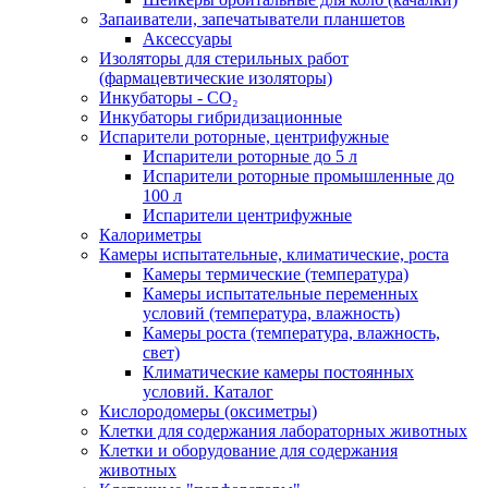
Запаиватели, запечатыватели планшетов
Аксессуары
Изоляторы для стерильных работ
(фармацевтические изоляторы)
Инкубаторы - CO₂
Инкубаторы гибридизационные
Испарители роторные, центрифужные
Испарители роторные до 5 л
Испарители роторные промышленные до
100 л
Испарители центрифужные
Калориметры
Камеры испытательные, климатические, роста
Камеры термические (температура)
Камеры испытательные переменных
условий (температура, влажность)
Камеры роста (температура, влажность,
свет)
Климатические камеры постоянных
условий. Каталог
Кислородомеры (оксиметры)
Клетки для содержания лабораторных животных
Клетки и оборудование для содержания
животных