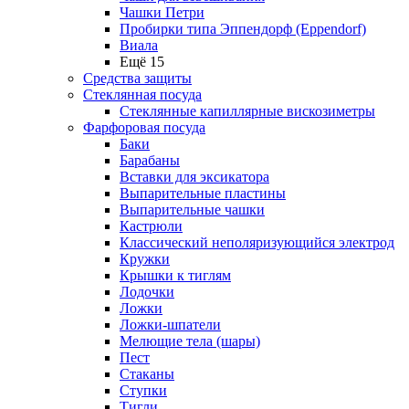
Чашки Петри
Пробирки типа Эппендорф (Eppendorf)
Виала
Ещё 15
Средства защиты
Стеклянная посуда
Стеклянные капиллярные вискозиметры
Фарфоровая посуда
Баки
Барабаны
Вставки для эксикатора
Выпарительные пластины
Выпарительные чашки
Кастрюли
Классический неполяризующийся электрод
Кружки
Крышки к тиглям
Лодочки
Ложки
Ложки-шпатели
Мелющие тела (шары)
Пест
Стаканы
Ступки
Тигли