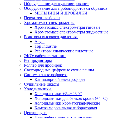
Оборудование для культивирования
Оборудование для пробоподготовки образцов
МЕЛЬНИЦЫ И ДРОБИЛКИ
Перчаточные боксы
Хроматомасс спектрометры
Хроматомасс спектрометры газовые
Хроматомасс спектрометры жидкостные
Реакторы высокого давления
Asynt
Top Industrie
Реакторы химические пилотные
ЭКО: рабочие станции
Рециркуляторы
Роллер для пробирок
Светодиодные цифровые сухие ванны
Системы электрофореза
Капиллярный электрофорез
Сушильные шкафы
Холодильники
Холодильники +2...+23 °С
Холодильники для банков крови (+4 °С)
Холодильники хроматографические
Камера морозильная лабораторная
Центрифуги
Центрифуга демонстрационная