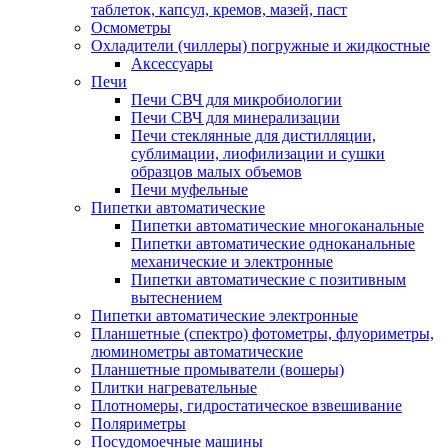
таблеток, капсул, кремов, мазей, паст
Осмометры
Охладители (чиллеры) погружные и жидкостные
Аксессуары
Печи
Печи СВЧ для микробиологии
Печи СВЧ для минерализации
Печи стеклянные для дистилляции,
сублимации, лиофилизации и сушки
образцов малых объемов
Печи муфельные
Пипетки автоматические
Пипетки автоматические многоканальные
Пипетки автоматические одноканальные
механические и электронные
Пипетки автоматические с позитивным
вытеснением
Пипетки автоматические электронные
Планшетные (спектро) фотометры, флуориметры,
люминометры автоматические
Планшетные промыватели (вошеры)
Плитки нагревательные
Плотномеры, гидростатическое взвешивание
Поляриметры
Посудомоечные машины