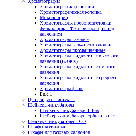
Хроматография
Хроматограф жидкостной
Хроматографическая колонка
Микрошприц
Хроматография пробоподготовка:
фильтрация, ТФЭ и экстракция под
давлением
Хроматографы газовые
Хроматографы гель-проникающие
Хроматографы промышленные
Хроматографы жидкостные высокого
давления (ВЭЖХ)
Хроматографы жидкостные низкого
давления
Хроматографы жидкостные среднего
давления
Хроматографы флэш
Ещё 1
Центрифуги-вортексы
Шейкеры-инкубаторы
Шейкеры-инкубаторы Infors
Шейкеры-инкубаторы орбитальные
Шейкеры-инкубаторы с CО₂
Шкафы вытяжные
Шкафы для газовых баллонов