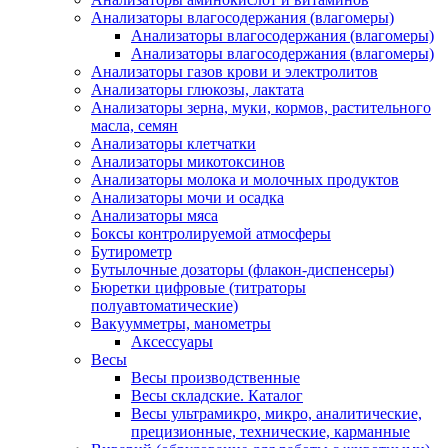
Анализаторы влагосодержания (влагомеры)
Анализаторы влагосодержания (влагомеры)
Анализаторы влагосодержания (влагомеры)
Анализаторы газов крови и электролитов
Анализаторы глюкозы, лактата
Анализаторы зерна, муки, кормов, растительного
масла, семян
Анализаторы клетчатки
Анализаторы микотоксинов
Анализаторы молока и молочных продуктов
Анализаторы мочи и осадка
Анализаторы мяса
Боксы контролируемой атмосферы
Бутирометр
Бутылочные дозаторы (флакон-диспенсеры)
Бюретки цифровые (титраторы
полуавтоматические)
Вакуумметры, манометры
Аксессуары
Весы
Весы производственные
Весы складские. Каталог
Весы ультрамикро, микро, аналитические,
прецизионные, технические, карманные