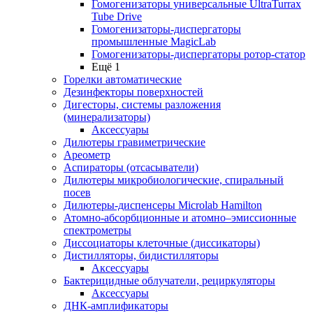
Гомогенизаторы универсальные UltraTurrax
Tube Drive
Гомогенизаторы-диспергаторы
промышленные MagicLab
Гомогенизаторы-диспергаторы ротор-статор
Ещё 1
Горелки автоматические
Дезинфекторы поверхностей
Дигесторы, системы разложения
(минерализаторы)
Аксессуары
Дилютеры гравиметрические
Ареометр
Аспираторы (отсасыватели)
Дилютеры микробиологические, спиральный
посев
Дилютеры-диспенсеры Microlab Hamilton
Атомно-абсорбционные и атомно–эмиссионные
спектрометры
Диссоциаторы клеточные (диссикаторы)
Дистилляторы, бидистилляторы
Аксессуары
Бактерицидные облучатели, рециркуляторы
Аксессуары
ДНК-амплификаторы