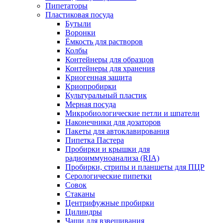
Пипетаторы
Пластиковая посуда
Бутыли
Воронки
Ёмкость для растворов
Колбы
Контейнеры для образцов
Контейнеры для хранения
Криогенная защита
Криопробирки
Культуральный пластик
Мерная посуда
Микробиологические петли и шпатели
Наконечники для дозаторов
Пакеты для автоклавирования
Пипетка Пастера
Пробирки и крышки для
радиоиммуноанализа (RIA)
Пробирки, стрипы и планшеты для ПЦР
Серологические пипетки
Совок
Стаканы
Центрифужные пробирки
Цилиндры
Чаши для взвешивания