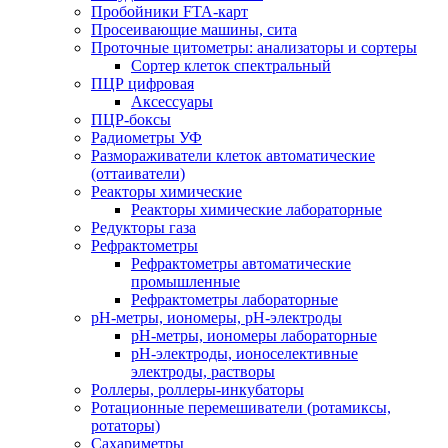
Пробойники FTA-карт
Просеивающие машины, сита
Проточные цитометры: анализаторы и сортеры
Сортер клеток спектральный
ПЦР цифровая
Аксессуары
ПЦР-боксы
Радиометры УФ
Размораживатели клеток автоматические
(оттаиватели)
Реакторы химические
Реакторы химические лабораторные
Редукторы газа
Рефрактометры
Рефрактометры автоматические
промышленные
Рефрактометры лабораторные
рН-метры, иономеры, рН-электроды
рН-метры, иономеры лабораторные
рН-электроды, ионоселективные
электроды, растворы
Роллеры, роллеры-инкубаторы
Ротационные перемешиватели (ротамиксы,
ротаторы)
Сахариметры