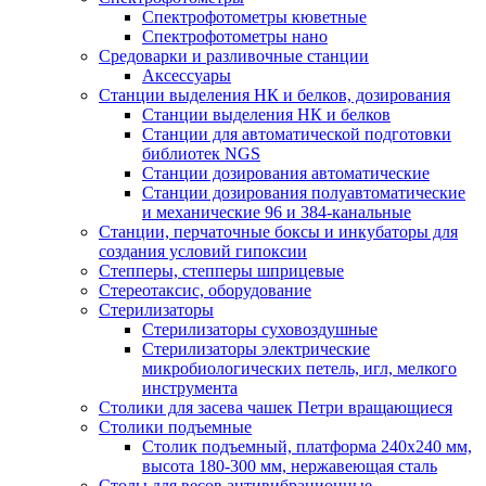
Спектрофотометры кюветные
Спектрофотометры нано
Средоварки и разливочные станции
Аксессуары
Станции выделения НК и белков, дозирования
Станции выделения НК и белков
Станции для автоматической подготовки
библиотек NGS
Станции дозирования автоматические
Станции дозирования полуавтоматические
и механические 96 и 384-канальные
Станции, перчаточные боксы и инкубаторы для
создания условий гипоксии
Степперы, степперы шприцевые
Стереотаксис, оборудование
Стерилизаторы
Стерилизаторы суховоздушные
Стерилизаторы электрические
микробиологических петель, игл, мелкого
инструмента
Столики для засева чашек Петри вращающиеся
Столики подъемные
Столик подъемный, платформа 240х240 мм,
высота 180-300 мм, нержавеющая сталь
Столы для весов антивибрационные