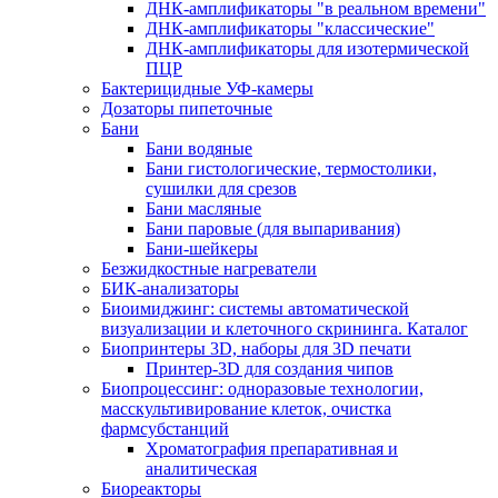
ДНК-амплификаторы "в реальном времени"
ДНК-амплификаторы "классические"
ДНК-амплификаторы для изотермической
ПЦР
Бактерицидные УФ-камеры
Дозаторы пипеточные
Бани
Бани водяные
Бани гистологические, термостолики,
сушилки для срезов
Бани масляные
Бани паровые (для выпаривания)
Бани-шейкеры
Безжидкостные нагреватели
БИК-анализаторы
Биоимиджинг: системы автоматической
визуализации и клеточного скрининга. Каталог
Биопринтеры 3D, наборы для 3D печати
Принтер-3D для создания чипов
Биопроцессинг: одноразовые технологии,
масскультивирование клеток, очистка
фармсубстанций
Хроматография препаративная и
аналитическая
Биореакторы