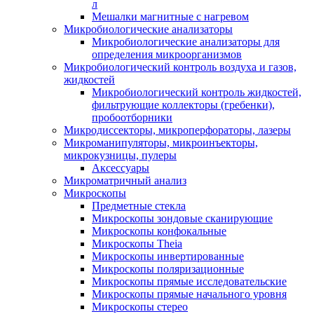
л
Мешалки магнитные с нагревом
Микробиологические анализаторы
Микробиологические анализаторы для
определения микроорганизмов
Микробиологический контроль воздуха и газов,
жидкостей
Микробиологический контроль жидкостей,
фильтрующие коллекторы (гребенки),
пробоотборники
Микродиссекторы, микроперфораторы, лазеры
Микроманипуляторы, микроинъекторы,
микрокузницы, пулеры
Аксессуары
Микроматричный анализ
Микроскопы
Предметные стекла
Микроскопы зондовые сканирующие
Микроскопы конфокальные
Микроскопы Theia
Микроскопы инвертированные
Микроскопы поляризационные
Микроскопы прямые исследовательские
Микроскопы прямые начального уровня
Микроскопы стерео