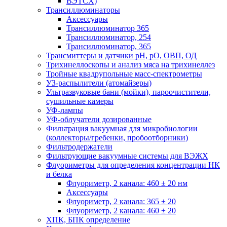
ВЭТСХ)
Трансиллюминаторы
Аксессуары
Трансиллюминатор 365
Трансиллюминатор, 254
Трансиллюминатор, 365
Трансмиттеры и датчики рН, рО, ОВП, ОД
Трихинеллоскопы и анализ мяса на трихинеллез
Тройные квадрупольные масс-спектрометры
УЗ-распылители (атомайзеры)
Ультразвуковые бани (мойки), пароочистители,
сушильные камеры
УФ-лампы
УФ-облучатели дозированные
Фильтрация вакуумная для микробиологии
(коллекторы/гребенки, пробоотборники)
Фильтродержатели
Фильтрующие вакуумные системы для ВЭЖХ
Флуориметры для определения концентрации НК
и белка
Флуориметр, 2 канала: 460 ± 20 нм
Аксессуары
Флуориметр, 2 канала: 365 ± 20
Флуориметр, 2 канала: 460 ± 20
ХПК, БПК определение