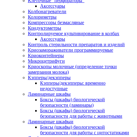
Клеточные "перфораторы"
Аксессуары
Колбонагреватели
Колориметры
Компрессоры безмасляные
Кондуктометры
Контролируемое культивирование в колбах
Аксессуары
Контроль стерильности препаратов и изделий
Криозамораживатели программируемые
Криоконтейнеры
Микроцетрифуги
Криоскопы молочные (определение точки
замерзания молока)
Кэпперы/декэпперы
Кэпперы/декэпперы: временно
недоступные
Ламинарные шкафы
Боксы (шкафы) биологической
безопасности (ламинары)
Боксы (шкафы) биологической
безопасности для работы с животными
Ламинарные шкафыи
Боксы (шкафы) биологической
безопасности для работы с цитостатиками