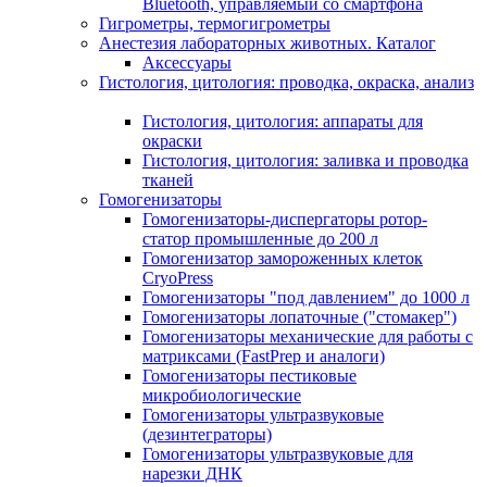
Bluetooth, управляемый со смартфона
Гигрометры, термогигрометры
Анестезия лабораторных животных. Каталог
Аксессуары
Гистология, цитология: проводка, окраска, анализ
Гистология, цитология: аппараты для
окраски
Гистология, цитология: заливка и проводка
тканей
Гомогенизаторы
Гомогенизаторы-диспергаторы ротор-
статор промышленные до 200 л
Гомогенизатор замороженных клеток
CryoPress
Гомогенизаторы "под давлением" до 1000 л
Гомогенизаторы лопаточные ("стомакер")
Гомогенизаторы механические для работы с
матриксами (FastPrep и аналоги)
Гомогенизаторы пестиковые
микробиологические
Гомогенизаторы ультразвуковые
(дезинтеграторы)
Гомогенизаторы ультразвуковые для
нарезки ДНК