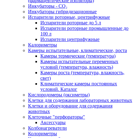
(фармацевтические изоляторы)
Инкубаторы - CO₂
Инкубаторы гибридизационные
Испарители роторные, центрифужные
Испарители роторные до 5 л
Испарители роторные промышленные до
100 л
Испарители центрифужные
Калориметры
Камеры испытательные, климатические, роста
Камеры термические (температура)
Камеры испытательные переменных
условий (температура, влажность)
Камеры роста (температура, влажность,
свет)
Климатические камеры постоянных
условий. Каталог
Кислородомеры (оксиметры)
Клетки для содержания лабораторных животных
Клетки и оборудование для содержания
животных
Клеточные "перфораторы"
Аксессуары
Колбонагреватели
Колориметры