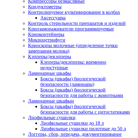
Компрессоры безмасляные
Кондуктометры
Контролируемое культивирование в колбах
Аксессуары
Контроль стерильности препаратов и изделий
Криозамораживатели программируемые
Криоконтейнеры
Микроцетрифуги
Криоскопы молочные (определение точки
замерзания молока)
Кэпперы/декэпперы
Кэпперы/декэпперы: временно
недоступные
Ламинарные шкафы
Боксы (шкафы) биологической
безопасности (ламинары)
Боксы (шкафы) биологической
безопасности для работы с животными
Ламинарные шкафыи
Боксы (шкафы) биологической
безопасности для работы с цитостатиками
Лиофильные сушилки
Лиофильные сушилки до 18 л
Лиофильные сушилки пилотные до 50 л
Логгеры, сбор, передача, документирование