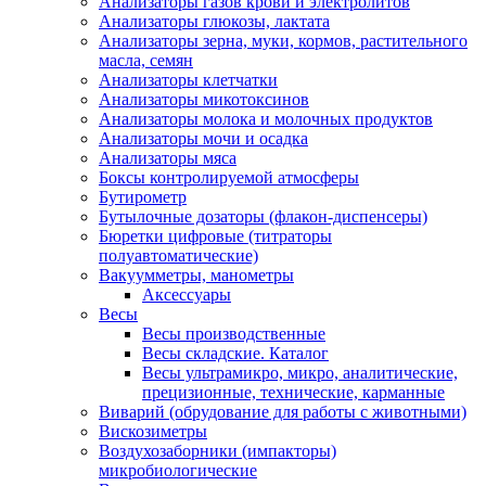
Анализаторы газов крови и электролитов
Анализаторы глюкозы, лактата
Анализаторы зерна, муки, кормов, растительного
масла, семян
Анализаторы клетчатки
Анализаторы микотоксинов
Анализаторы молока и молочных продуктов
Анализаторы мочи и осадка
Анализаторы мяса
Боксы контролируемой атмосферы
Бутирометр
Бутылочные дозаторы (флакон-диспенсеры)
Бюретки цифровые (титраторы
полуавтоматические)
Вакуумметры, манометры
Аксессуары
Весы
Весы производственные
Весы складские. Каталог
Весы ультрамикро, микро, аналитические,
прецизионные, технические, карманные
Виварий (обрудование для работы с животными)
Вискозиметры
Воздухозаборники (импакторы)
микробиологические