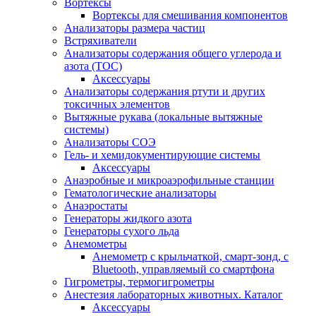
Вортексы
Вортексы для смешивания компонентов
Анализаторы размера частиц
Встряхиватели
Анализаторы содержания общего углерода и
азота (ТОС)
Аксессуары
Анализаторы содержания ртути и других
токсичных элементов
Вытяжные рукава (локальные вытяжные
системы)
Анализаторы СОЭ
Гель- и хемидокументирующие системы
Аксессуары
Анаэробные и микроаэрофильные станции
Гематологические анализаторы
Анаэростаты
Генераторы жидкого азота
Генераторы сухого льда
Анемометры
Анемометр с крыльчаткой, смарт-зонд, с
Bluetooth, управляемый со смартфона
Гигрометры, термогигрометры
Анестезия лабораторных животных. Каталог
Аксессуары