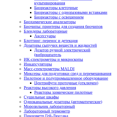
культивирования
Биореакторы клеточные
Биореакторы с одноразовыми вставками
Биореакторы с освещением
Биохимические анализаторы
Биочипы: принтеры для создания биочипов
Блендеры лабораторные
Аксессуары
Блоттинг: перенос и детекция
Дозаторы сыпучих веществ и жидкостей
Дозатор ручной электрический
(виброшпатель
ИК-спектрометры и микроскопы
Инкапсуляторы
Масс-спектрометры MALDI
Миксеры для подготовки сред и перемешивания
Пилотное и полупромышленное оборудование
Центрифуги проточные (отключен)
Реакторы высокого давления
Реакторы химические пилотные
Сушильные шкафы
Одноканальные дозаторы (автоматические)
Морозильник лабораторный
Лабораторный термометр
Пикнометр Гей-Люссака