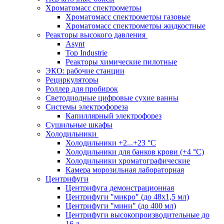
Хроматомасс спектрометры
Хроматомасс спектрометры газовые
Хроматомасс спектрометры жидкостные
Реакторы высокого давления
Asynt
Top Industrie
Реакторы химические пилотные
ЭКО: рабочие станции
Рециркуляторы
Роллер для пробирок
Светодиодные цифровые сухие ванны
Системы электрофореза
Капиллярный электрофорез
Сушильные шкафы
Холодильники
Холодильники +2...+23 °С
Холодильники для банков крови (+4 °С)
Холодильники хроматографические
Камера морозильная лабораторная
Центрифуги
Центрифуга демонстрационная
Центрифуги "микро" (до 48x1,5 мл)
Центрифуги "мини" (до 400 мл)
Центрифуги высокопроизводительные до
16 л