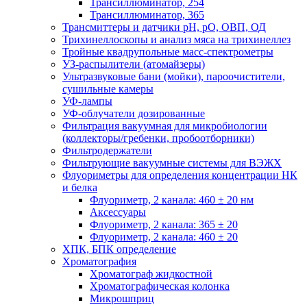
Трансиллюминатор, 254
Трансиллюминатор, 365
Трансмиттеры и датчики рН, рО, ОВП, ОД
Трихинеллоскопы и анализ мяса на трихинеллез
Тройные квадрупольные масс-спектрометры
УЗ-распылители (атомайзеры)
Ультразвуковые бани (мойки), пароочистители,
сушильные камеры
УФ-лампы
УФ-облучатели дозированные
Фильтрация вакуумная для микробиологии
(коллекторы/гребенки, пробоотборники)
Фильтродержатели
Фильтрующие вакуумные системы для ВЭЖХ
Флуориметры для определения концентрации НК
и белка
Флуориметр, 2 канала: 460 ± 20 нм
Аксессуары
Флуориметр, 2 канала: 365 ± 20
Флуориметр, 2 канала: 460 ± 20
ХПК, БПК определение
Хроматография
Хроматограф жидкостной
Хроматографическая колонка
Микрошприц