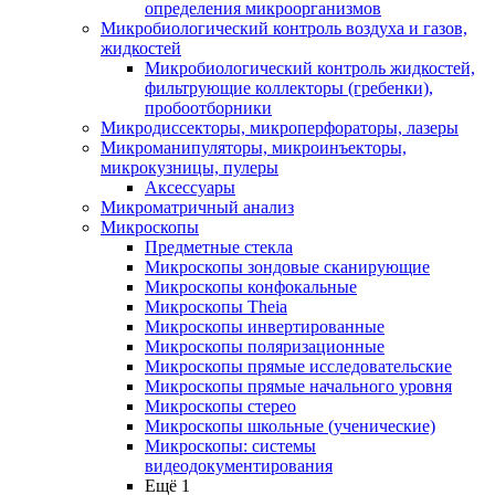
определения микроорганизмов
Микробиологический контроль воздуха и газов,
жидкостей
Микробиологический контроль жидкостей,
фильтрующие коллекторы (гребенки),
пробоотборники
Микродиссекторы, микроперфораторы, лазеры
Микроманипуляторы, микроинъекторы,
микрокузницы, пулеры
Аксессуары
Микроматричный анализ
Микроскопы
Предметные стекла
Микроскопы зондовые сканирующие
Микроскопы конфокальные
Микроскопы Theia
Микроскопы инвертированные
Микроскопы поляризационные
Микроскопы прямые исследовательские
Микроскопы прямые начального уровня
Микроскопы стерео
Микроскопы школьные (ученические)
Микроскопы: системы
видеодокументирования
Ещё 1