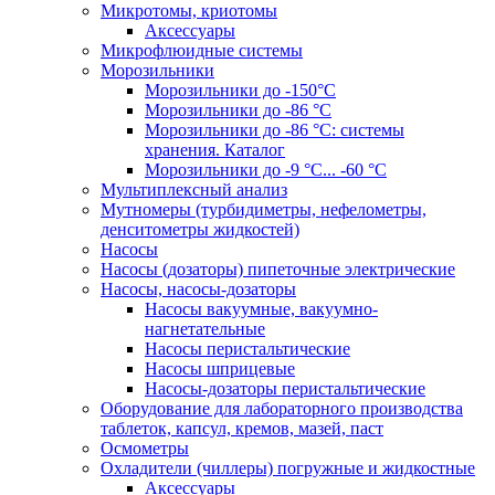
Микротомы, криотомы
Аксессуары
Микрофлюидные системы
Морозильники
Морозильники до -150°С
Морозильники до -86 °C
Морозильники до -86 °C: системы
хранения. Каталог
Морозильники до -9 °C... -60 °C
Мультиплексный анализ
Мутномеры (турбидиметры, нефелометры,
денситометры жидкостей)
Насосы
Насосы (дозаторы) пипеточные электрические
Насосы, насосы-дозаторы
Насосы вакуумные, вакуумно-
нагнетательные
Насосы перистальтические
Насосы шприцевые
Насосы-дозаторы перистальтические
Оборудование для лабораторного производства
таблеток, капсул, кремов, мазей, паст
Осмометры
Охладители (чиллеры) погружные и жидкостные
Аксессуары