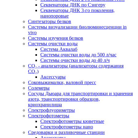
Секвенаторы ДНК по Сэнгеру
Секвенаторы ДНК 3-го поколения,
нанопоровые
Синтезаторы белков
Системы визуализации биолюминесценции in
vivo
Системы изучения белков
Системы очистки воды
Система Аквалаб
Системы очистки воды до 500 л/час
Системы очистки воды до 40 л/ч
СО₂ - анализаторы (анализаторы содержания
СО₂)
Аксессуары
Соковыжималки, валовой пресс
Солемеры
Сосуды Дьюара для транспортировки и хранения
азота, транспортировки образцов,
криохранилища
Спектрофлуориметры
Спектрофотометры
Спектрофотометры кюветные
Спектрофотометры нано
Средоварки и разливочные станции
Аксессуары