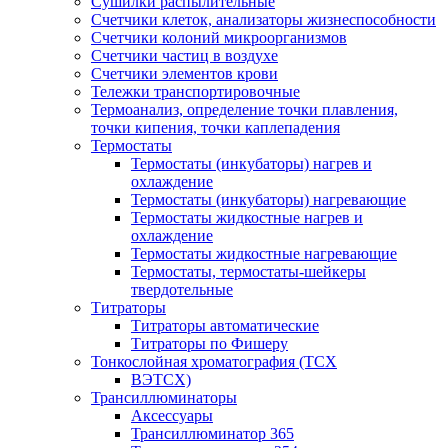
Сушилки распылительные
Счетчики клеток, анализаторы жизнеспособности
Счетчики колоний микроорганизмов
Счетчики частиц в воздухе
Счетчики элементов крови
Тележки транспортировочные
Термоанализ, определение точки плавления,
точки кипения, точки каплепадения
Термостаты
Термостаты (инкубаторы) нагрев и
охлаждение
Термостаты (инкубаторы) нагревающие
Термостаты жидкостные нагрев и
охлаждение
Термостаты жидкостные нагревающие
Термостаты, термостаты-шейкеры
твердотельные
Титраторы
Титраторы автоматические
Титраторы по Фишеру
Тонкослойная хроматография (ТСХ
ВЭТСХ)
Трансиллюминаторы
Аксессуары
Трансиллюминатор 365