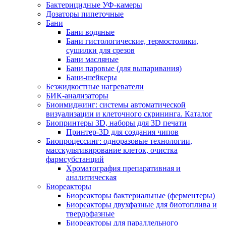
Бактерицидные УФ-камеры
Дозаторы пипеточные
Бани
Бани водяные
Бани гистологические, термостолики,
сушилки для срезов
Бани масляные
Бани паровые (для выпаривания)
Бани-шейкеры
Безжидкостные нагреватели
БИК-анализаторы
Биоимиджинг: системы автоматической
визуализации и клеточного скрининга. Каталог
Биопринтеры 3D, наборы для 3D печати
Принтер-3D для создания чипов
Биопроцессинг: одноразовые технологии,
масскультивирование клеток, очистка
фармсубстанций
Хроматография препаративная и
аналитическая
Биореакторы
Биореакторы бактериальные (ферментеры)
Биореакторы двухфазные для биотоплива и
твердофазные
Биореакторы для параллельного