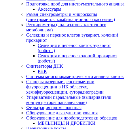
Подготовка проб для инструментального анализа
Аксессуары
Раман-спектрометры и микроскопы
(спектрометры комбинационного рассеяния)
Респирометры (анализаторы клеточного
метаболизма)
Селекция и перенос клеток эукариот, колоний
прокариот
Селекция и перенос клеток эукариот
(роботы)
Селекция и перенос колоний прокариот
(роботы)
Синтезаторы ДНК
РНК
Системы многопараметрического анализа клеток
Сканеры лазерные денситометрии,
флуоресценции в ИК областях,
хемифлуоресценции, ауторадиографии
Упариватели параллельные (выпариватели,
концентраторы параллельные)
Фильтрация промышленная
Оборудование для культивирования
Оборудование для пробоподготовки образцов
МЕЛЬНИЦЫ И ДРОБИЛКИ
Перчаточные боксы