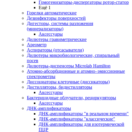
Гомогенизаторы-диспергаторы ротор-статор
Ещё 1
Горелки автоматические
Дезинфекторы поверхностей
Дигесторы, системы разложения
(минерализаторы)
Аксессуары
Дилютеры гравиметрические
Ареометр
Аспираторы (отсасыватели)
Дилютеры микробиологические, спиральный
посев
Дилютеры-диспенсеры Microlab Hamilton
Атомно-абсорбционные и атомно–эмиссионные
спектрометры
Диссоциаторы клеточные (диссикаторы)
Дистилляторы, бидистилляторы
Аксессуары
Бактерицидные облучатели, рециркуляторы
Аксессуары
ДНК-амплификаторы
ДНК-амплификаторы "в реальном времени"
ДНК-амплификаторы "классические"
ДНК-амплификаторы для изотермической
ПЦР