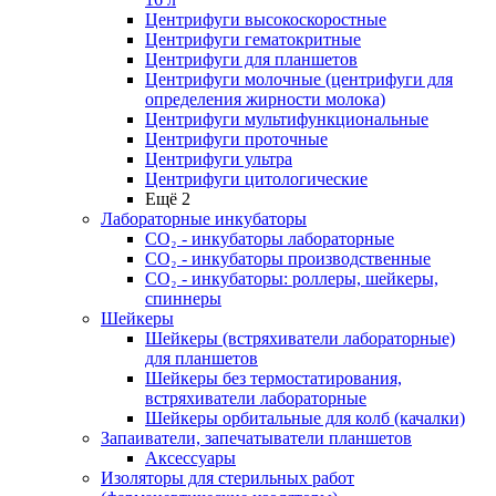
Центрифуги высокоскоростные
Центрифуги гематокритные
Центрифуги для планшетов
Центрифуги молочные (центрифуги для
определения жирности молока)
Центрифуги мультифункциональные
Центрифуги проточные
Центрифуги ультра
Центрифуги цитологические
Ещё 2
Лабораторные инкубаторы
СО₂ - инкубаторы лабораторные
СО₂ - инкубаторы производственные
СО₂ - инкубаторы: роллеры, шейкеры,
спиннеры
Шейкеры
Шейкеры (встряхиватели лабораторные)
для планшетов
Шейкеры без термостатирования,
встряхиватели лабораторные
Шейкеры орбитальные для колб (качалки)
Запаиватели, запечатыватели планшетов
Аксессуары
Изоляторы для стерильных работ