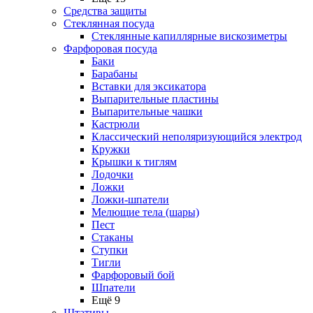
Средства защиты
Стеклянная посуда
Стеклянные капиллярные вискозиметры
Фарфоровая посуда
Баки
Барабаны
Вставки для эксикатора
Выпарительные пластины
Выпарительные чашки
Кастрюли
Классический неполяризующийся электрод
Кружки
Крышки к тиглям
Лодочки
Ложки
Ложки-шпатели
Мелющие тела (шары)
Пест
Стаканы
Ступки
Тигли
Фарфоровый бой
Шпатели
Ещё 9
Штативы