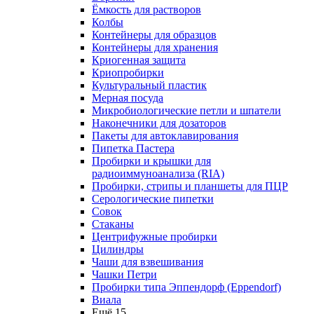
Ёмкость для растворов
Колбы
Контейнеры для образцов
Контейнеры для хранения
Криогенная защита
Криопробирки
Культуральный пластик
Мерная посуда
Микробиологические петли и шпатели
Наконечники для дозаторов
Пакеты для автоклавирования
Пипетка Пастера
Пробирки и крышки для
радиоиммуноанализа (RIA)
Пробирки, стрипы и планшеты для ПЦР
Серологические пипетки
Совок
Стаканы
Центрифужные пробирки
Цилиндры
Чаши для взвешивания
Чашки Петри
Пробирки типа Эппендорф (Eppendorf)
Виала
Ещё 15