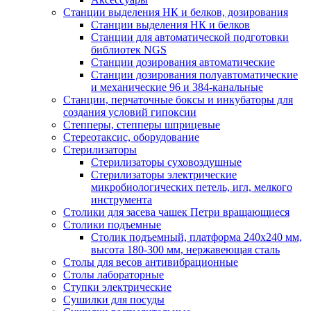
Станции выделения НК и белков, дозирования
Станции выделения НК и белков
Станции для автоматической подготовки
библиотек NGS
Станции дозирования автоматические
Станции дозирования полуавтоматические
и механические 96 и 384-канальные
Станции, перчаточные боксы и инкубаторы для
создания условий гипоксии
Степперы, степперы шприцевые
Стереотаксис, оборудование
Стерилизаторы
Стерилизаторы суховоздушные
Стерилизаторы электрические
микробиологических петель, игл, мелкого
инструмента
Столики для засева чашек Петри вращающиеся
Столики подъемные
Столик подъемный, платформа 240х240 мм,
высота 180-300 мм, нержавеющая сталь
Столы для весов антивибрационные
Столы лабораторные
Ступки электрические
Сушилки для посуды