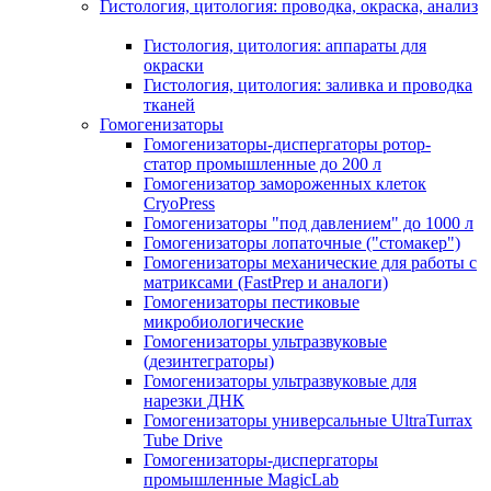
Гистология, цитология: проводка, окраска, анализ
Гистология, цитология: аппараты для
окраски
Гистология, цитология: заливка и проводка
тканей
Гомогенизаторы
Гомогенизаторы-диспергаторы ротор-
статор промышленные до 200 л
Гомогенизатор замороженных клеток
CryoPress
Гомогенизаторы "под давлением" до 1000 л
Гомогенизаторы лопаточные ("стомакер")
Гомогенизаторы механические для работы с
матриксами (FastPrep и аналоги)
Гомогенизаторы пестиковые
микробиологические
Гомогенизаторы ультразвуковые
(дезинтеграторы)
Гомогенизаторы ультразвуковые для
нарезки ДНК
Гомогенизаторы универсальные UltraTurrax
Tube Drive
Гомогенизаторы-диспергаторы
промышленные MagicLab