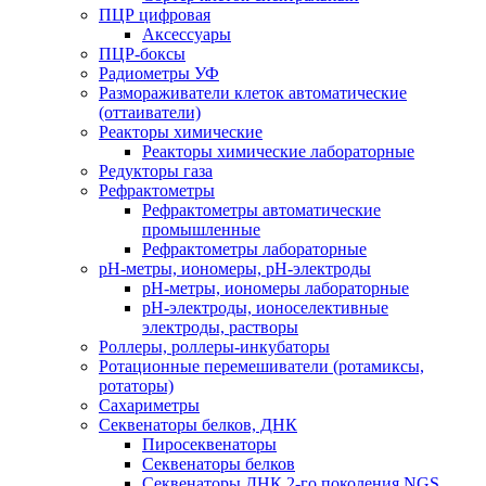
ПЦР цифровая
Аксессуары
ПЦР-боксы
Радиометры УФ
Размораживатели клеток автоматические
(оттаиватели)
Реакторы химические
Реакторы химические лабораторные
Редукторы газа
Рефрактометры
Рефрактометры автоматические
промышленные
Рефрактометры лабораторные
рН-метры, иономеры, рН-электроды
рН-метры, иономеры лабораторные
рН-электроды, ионоселективные
электроды, растворы
Роллеры, роллеры-инкубаторы
Ротационные перемешиватели (ротамиксы,
ротаторы)
Сахариметры
Секвенаторы белков, ДНК
Пиросеквенаторы
Секвенаторы белков
Секвенаторы ДНК 2-го поколения NGS