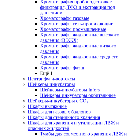
Хроматография пробоподготовка:
фильтрация, ТФЭ и экстракция под
давлением
Хроматографы газовые
Хроматографы гель-проникающие
Хроматографы промышленные
Хроматографы жидкостные высокого
давления (ВЭЖХ)
Хроматографы жидкостные низкого
давления
Хроматографы жидкостные среднего
давления
Хроматографы флэш
Ещё 1
Центрифуги-вортексы
Шейкеры-инкубаторы
Шейкеры-инкубаторы Infors
Шейкеры-инкубаторы орбитальные
Шейкеры-инкубаторы с CО₂
Шкафы вытяжные
Шкафы для газовых баллонов
Шкафы для стерильного хранения
Шкафы для хранения и утилизации ЛВЖ и
опасных жидкостей
Тумбы для совместного хранения ЛВЖ и