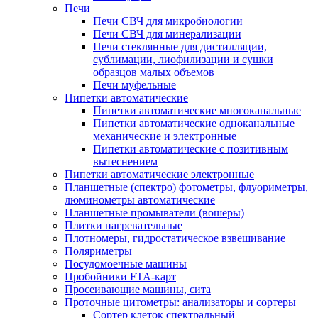
Печи
Печи СВЧ для микробиологии
Печи СВЧ для минерализации
Печи стеклянные для дистилляции,
сублимации, лиофилизации и сушки
образцов малых объемов
Печи муфельные
Пипетки автоматические
Пипетки автоматические многоканальные
Пипетки автоматические одноканальные
механические и электронные
Пипетки автоматические с позитивным
вытеснением
Пипетки автоматические электронные
Планшетные (спектро) фотометры, флуориметры,
люминометры автоматические
Планшетные промыватели (вошеры)
Плитки нагревательные
Плотномеры, гидростатическое взвешивание
Поляриметры
Посудомоечные машины
Пробойники FTA-карт
Просеивающие машины, сита
Проточные цитометры: анализаторы и сортеры
Сортер клеток спектральный