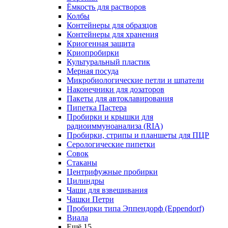
Ёмкость для растворов
Колбы
Контейнеры для образцов
Контейнеры для хранения
Криогенная защита
Криопробирки
Культуральный пластик
Мерная посуда
Микробиологические петли и шпатели
Наконечники для дозаторов
Пакеты для автоклавирования
Пипетка Пастера
Пробирки и крышки для
радиоиммуноанализа (RIA)
Пробирки, стрипы и планшеты для ПЦР
Серологические пипетки
Совок
Стаканы
Центрифужные пробирки
Цилиндры
Чаши для взвешивания
Чашки Петри
Пробирки типа Эппендорф (Eppendorf)
Виала
Ещё 15