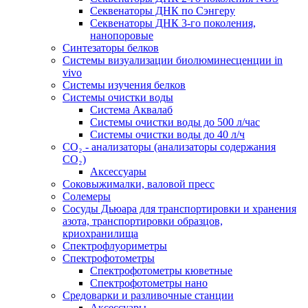
Секвенаторы ДНК по Сэнгеру
Секвенаторы ДНК 3-го поколения,
нанопоровые
Синтезаторы белков
Системы визуализации биолюминесценции in
vivo
Системы изучения белков
Системы очистки воды
Система Аквалаб
Системы очистки воды до 500 л/час
Системы очистки воды до 40 л/ч
СО₂ - анализаторы (анализаторы содержания
СО₂)
Аксессуары
Соковыжималки, валовой пресс
Солемеры
Сосуды Дьюара для транспортировки и хранения
азота, транспортировки образцов,
криохранилища
Спектрофлуориметры
Спектрофотометры
Спектрофотометры кюветные
Спектрофотометры нано
Средоварки и разливочные станции
Аксессуары