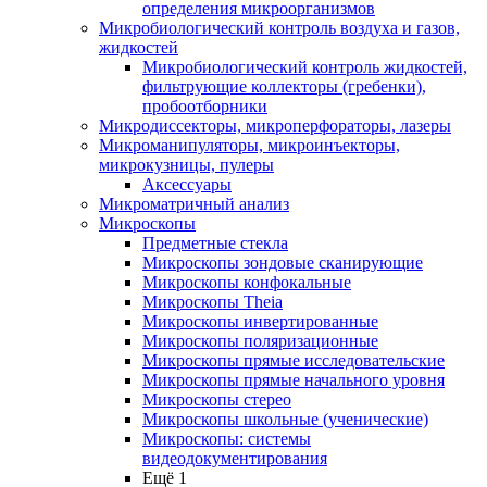
определения микроорганизмов
Микробиологический контроль воздуха и газов,
жидкостей
Микробиологический контроль жидкостей,
фильтрующие коллекторы (гребенки),
пробоотборники
Микродиссекторы, микроперфораторы, лазеры
Микроманипуляторы, микроинъекторы,
микрокузницы, пулеры
Аксессуары
Микроматричный анализ
Микроскопы
Предметные стекла
Микроскопы зондовые сканирующие
Микроскопы конфокальные
Микроскопы Theia
Микроскопы инвертированные
Микроскопы поляризационные
Микроскопы прямые исследовательские
Микроскопы прямые начального уровня
Микроскопы стерео
Микроскопы школьные (ученические)
Микроскопы: системы
видеодокументирования
Ещё 1