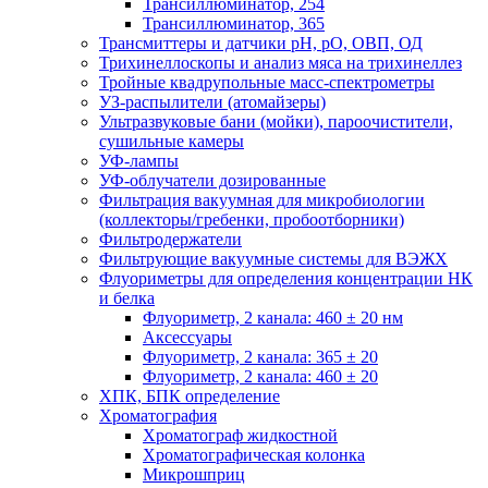
Трансиллюминатор, 254
Трансиллюминатор, 365
Трансмиттеры и датчики рН, рО, ОВП, ОД
Трихинеллоскопы и анализ мяса на трихинеллез
Тройные квадрупольные масс-спектрометры
УЗ-распылители (атомайзеры)
Ультразвуковые бани (мойки), пароочистители,
сушильные камеры
УФ-лампы
УФ-облучатели дозированные
Фильтрация вакуумная для микробиологии
(коллекторы/гребенки, пробоотборники)
Фильтродержатели
Фильтрующие вакуумные системы для ВЭЖХ
Флуориметры для определения концентрации НК
и белка
Флуориметр, 2 канала: 460 ± 20 нм
Аксессуары
Флуориметр, 2 канала: 365 ± 20
Флуориметр, 2 канала: 460 ± 20
ХПК, БПК определение
Хроматография
Хроматограф жидкостной
Хроматографическая колонка
Микрошприц