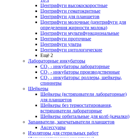
Центрифуги высокоскоростные
Центрифуги гематокритные
Центрифуги для планшетов
Центрифуги молочные (центрифуги для
определения жирности молока)
Центрифуги мультифункциональные
Центрифуги проточные
Центрифуги ультра
Центрифуги цитологические
Ещё 2
Лабораторные инкубаторы
СО₂ - инкубаторы лабораторные
СО₂ - инкубаторы производственные
СО₂ - инкубаторы: роллеры, шейкеры,
спиннеры
Шейкеры
Шейкеры (встряхиватели лабораторные)
для планшетов
Шейкеры без термостатирования,
встряхиватели лабораторные
Шейкеры орбитальные для колб (качалки)
Запаиватели, запечатыватели планшетов
Аксессуары
Изоляторы для стерильных работ