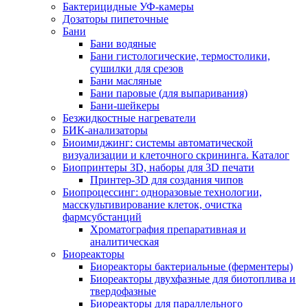
Бактерицидные УФ-камеры
Дозаторы пипеточные
Бани
Бани водяные
Бани гистологические, термостолики,
сушилки для срезов
Бани масляные
Бани паровые (для выпаривания)
Бани-шейкеры
Безжидкостные нагреватели
БИК-анализаторы
Биоимиджинг: системы автоматической
визуализации и клеточного скрининга. Каталог
Биопринтеры 3D, наборы для 3D печати
Принтер-3D для создания чипов
Биопроцессинг: одноразовые технологии,
масскультивирование клеток, очистка
фармсубстанций
Хроматография препаративная и
аналитическая
Биореакторы
Биореакторы бактериальные (ферментеры)
Биореакторы двухфазные для биотоплива и
твердофазные
Биореакторы для параллельного