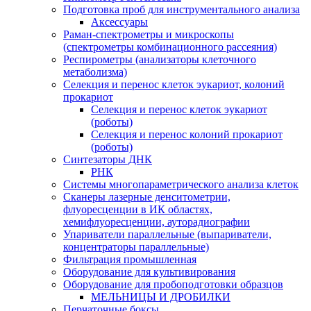
Подготовка проб для инструментального анализа
Аксессуары
Раман-спектрометры и микроскопы
(спектрометры комбинационного рассеяния)
Респирометры (анализаторы клеточного
метаболизма)
Селекция и перенос клеток эукариот, колоний
прокариот
Селекция и перенос клеток эукариот
(роботы)
Селекция и перенос колоний прокариот
(роботы)
Синтезаторы ДНК
РНК
Системы многопараметрического анализа клеток
Сканеры лазерные денситометрии,
флуоресценции в ИК областях,
хемифлуоресценции, ауторадиографии
Упариватели параллельные (выпариватели,
концентраторы параллельные)
Фильтрация промышленная
Оборудование для культивирования
Оборудование для пробоподготовки образцов
МЕЛЬНИЦЫ И ДРОБИЛКИ
Перчаточные боксы