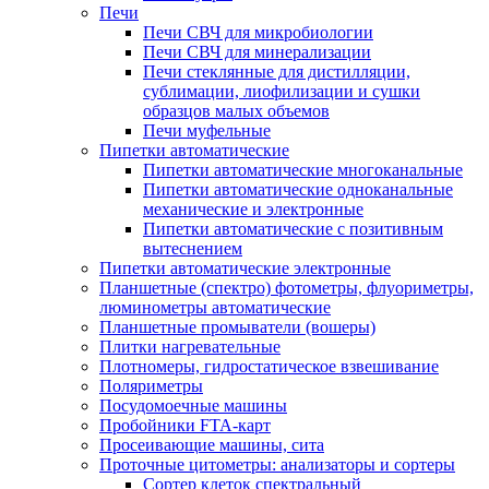
Печи
Печи СВЧ для микробиологии
Печи СВЧ для минерализации
Печи стеклянные для дистилляции,
сублимации, лиофилизации и сушки
образцов малых объемов
Печи муфельные
Пипетки автоматические
Пипетки автоматические многоканальные
Пипетки автоматические одноканальные
механические и электронные
Пипетки автоматические с позитивным
вытеснением
Пипетки автоматические электронные
Планшетные (спектро) фотометры, флуориметры,
люминометры автоматические
Планшетные промыватели (вошеры)
Плитки нагревательные
Плотномеры, гидростатическое взвешивание
Поляриметры
Посудомоечные машины
Пробойники FTA-карт
Просеивающие машины, сита
Проточные цитометры: анализаторы и сортеры
Сортер клеток спектральный