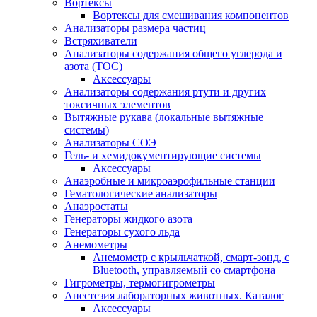
Вортексы
Вортексы для смешивания компонентов
Анализаторы размера частиц
Встряхиватели
Анализаторы содержания общего углерода и
азота (ТОС)
Аксессуары
Анализаторы содержания ртути и других
токсичных элементов
Вытяжные рукава (локальные вытяжные
системы)
Анализаторы СОЭ
Гель- и хемидокументирующие системы
Аксессуары
Анаэробные и микроаэрофильные станции
Гематологические анализаторы
Анаэростаты
Генераторы жидкого азота
Генераторы сухого льда
Анемометры
Анемометр с крыльчаткой, смарт-зонд, с
Bluetooth, управляемый со смартфона
Гигрометры, термогигрометры
Анестезия лабораторных животных. Каталог
Аксессуары