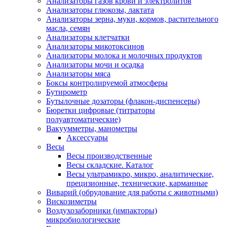
Анализаторы газов крови и электролитов
Анализаторы глюкозы, лактата
Анализаторы зерна, муки, кормов, растительного
масла, семян
Анализаторы клетчатки
Анализаторы микотоксинов
Анализаторы молока и молочных продуктов
Анализаторы мочи и осадка
Анализаторы мяса
Боксы контролируемой атмосферы
Бутирометр
Бутылочные дозаторы (флакон-диспенсеры)
Бюретки цифровые (титраторы
полуавтоматические)
Вакуумметры, манометры
Аксессуары
Весы
Весы производственные
Весы складские. Каталог
Весы ультрамикро, микро, аналитические,
прецизионные, технические, карманные
Виварий (обрудование для работы с животными)
Вискозиметры
Воздухозаборники (импакторы)
микробиологические