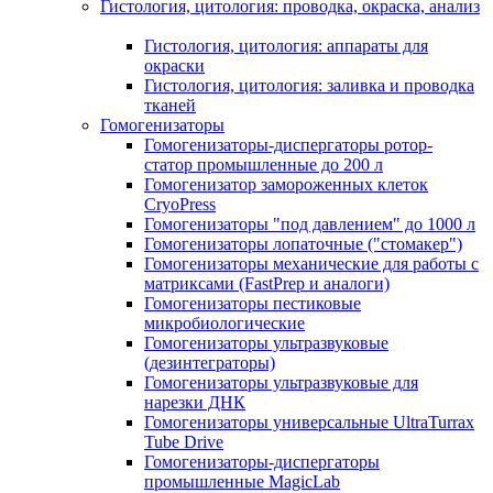
Гистология, цитология: проводка, окраска, анализ
Гистология, цитология: аппараты для
окраски
Гистология, цитология: заливка и проводка
тканей
Гомогенизаторы
Гомогенизаторы-диспергаторы ротор-
статор промышленные до 200 л
Гомогенизатор замороженных клеток
CryoPress
Гомогенизаторы "под давлением" до 1000 л
Гомогенизаторы лопаточные ("стомакер")
Гомогенизаторы механические для работы с
матриксами (FastPrep и аналоги)
Гомогенизаторы пестиковые
микробиологические
Гомогенизаторы ультразвуковые
(дезинтеграторы)
Гомогенизаторы ультразвуковые для
нарезки ДНК
Гомогенизаторы универсальные UltraTurrax
Tube Drive
Гомогенизаторы-диспергаторы
промышленные MagicLab