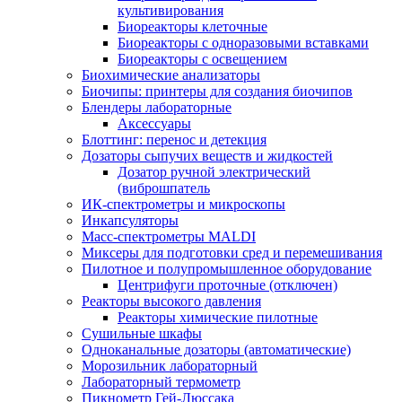
культивирования
Биореакторы клеточные
Биореакторы с одноразовыми вставками
Биореакторы с освещением
Биохимические анализаторы
Биочипы: принтеры для создания биочипов
Блендеры лабораторные
Аксессуары
Блоттинг: перенос и детекция
Дозаторы сыпучих веществ и жидкостей
Дозатор ручной электрический
(виброшпатель
ИК-спектрометры и микроскопы
Инкапсуляторы
Масс-спектрометры MALDI
Миксеры для подготовки сред и перемешивания
Пилотное и полупромышленное оборудование
Центрифуги проточные (отключен)
Реакторы высокого давления
Реакторы химические пилотные
Сушильные шкафы
Одноканальные дозаторы (автоматические)
Морозильник лабораторный
Лабораторный термометр
Пикнометр Гей-Люссака