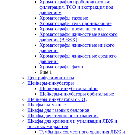
Хроматография пробоподготовка:
фильтрация, ТФЭ и экстракция под
давлением
Хроматографы газовые
Хроматографы гель-проникающие
Хроматографы промышленные
Хроматографы жидкостные высокого
давления (ВЭЖХ)
Хроматографы жидкостные низкого
давления
Хроматографы жидкостные среднего
давления
Хроматографы флэш
Ещё 1
Центрифуги-вортексы
Шейкеры-инкубаторы
Шейкеры-инкубаторы Infors
Шейкеры-инкубаторы орбитальные
Шейкеры-инкубаторы с CО₂
Шкафы вытяжные
Шкафы для газовых баллонов
Шкафы для стерильного хранения
Шкафы для хранения и утилизации ЛВЖ и
опасных жидкостей
Тумбы для совместного хранения ЛВЖ и