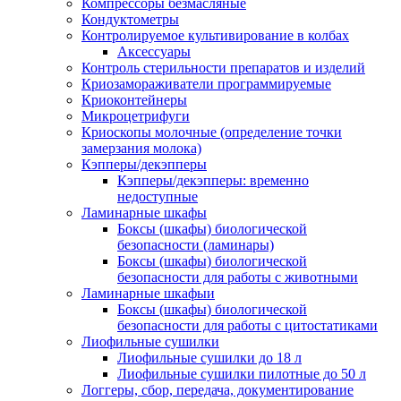
Компрессоры безмасляные
Кондуктометры
Контролируемое культивирование в колбах
Аксессуары
Контроль стерильности препаратов и изделий
Криозамораживатели программируемые
Криоконтейнеры
Микроцетрифуги
Криоскопы молочные (определение точки
замерзания молока)
Кэпперы/декэпперы
Кэпперы/декэпперы: временно
недоступные
Ламинарные шкафы
Боксы (шкафы) биологической
безопасности (ламинары)
Боксы (шкафы) биологической
безопасности для работы с животными
Ламинарные шкафыи
Боксы (шкафы) биологической
безопасности для работы с цитостатиками
Лиофильные сушилки
Лиофильные сушилки до 18 л
Лиофильные сушилки пилотные до 50 л
Логгеры, сбор, передача, документирование