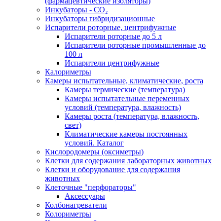
(фармацевтические изоляторы)
Инкубаторы - CO₂
Инкубаторы гибридизационные
Испарители роторные, центрифужные
Испарители роторные до 5 л
Испарители роторные промышленные до
100 л
Испарители центрифужные
Калориметры
Камеры испытательные, климатические, роста
Камеры термические (температура)
Камеры испытательные переменных
условий (температура, влажность)
Камеры роста (температура, влажность,
свет)
Климатические камеры постоянных
условий. Каталог
Кислородомеры (оксиметры)
Клетки для содержания лабораторных животных
Клетки и оборудование для содержания
животных
Клеточные "перфораторы"
Аксессуары
Колбонагреватели
Колориметры