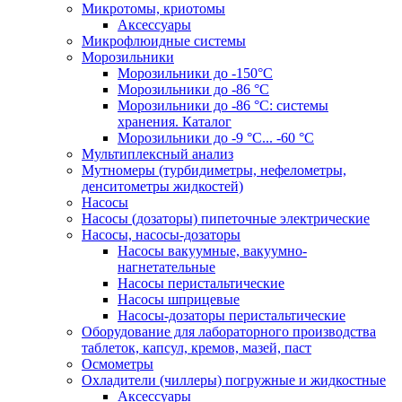
Микротомы, криотомы
Аксессуары
Микрофлюидные системы
Морозильники
Морозильники до -150°С
Морозильники до -86 °C
Морозильники до -86 °C: системы
хранения. Каталог
Морозильники до -9 °C... -60 °C
Мультиплексный анализ
Мутномеры (турбидиметры, нефелометры,
денситометры жидкостей)
Насосы
Насосы (дозаторы) пипеточные электрические
Насосы, насосы-дозаторы
Насосы вакуумные, вакуумно-
нагнетательные
Насосы перистальтические
Насосы шприцевые
Насосы-дозаторы перистальтические
Оборудование для лабораторного производства
таблеток, капсул, кремов, мазей, паст
Осмометры
Охладители (чиллеры) погружные и жидкостные
Аксессуары