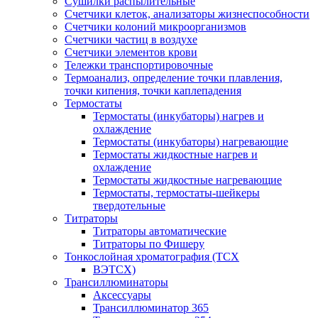
Сушилки распылительные
Счетчики клеток, анализаторы жизнеспособности
Счетчики колоний микроорганизмов
Счетчики частиц в воздухе
Счетчики элементов крови
Тележки транспортировочные
Термоанализ, определение точки плавления,
точки кипения, точки каплепадения
Термостаты
Термостаты (инкубаторы) нагрев и
охлаждение
Термостаты (инкубаторы) нагревающие
Термостаты жидкостные нагрев и
охлаждение
Термостаты жидкостные нагревающие
Термостаты, термостаты-шейкеры
твердотельные
Титраторы
Титраторы автоматические
Титраторы по Фишеру
Тонкослойная хроматография (ТСХ
ВЭТСХ)
Трансиллюминаторы
Аксессуары
Трансиллюминатор 365