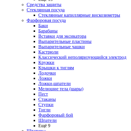
Средства защиты
Стеклянная посуда
Стеклянные капиллярные вискозиметры
Фарфоровая посуда
Баки
Барабаны
Вставки для эксикатора
Выпарительные пластины
Выпарительные чашки
Кастрюли
Классический неполяризующийся электрод
Кружки
Крышки к тиглям
Лодочки
Ложки
Ложки-шпатели
Мелющие тела (шары)
Пест
Стаканы
Ступки
Тигли
Фарфоровый бой
Шпатели
Ещё 9
Штативы