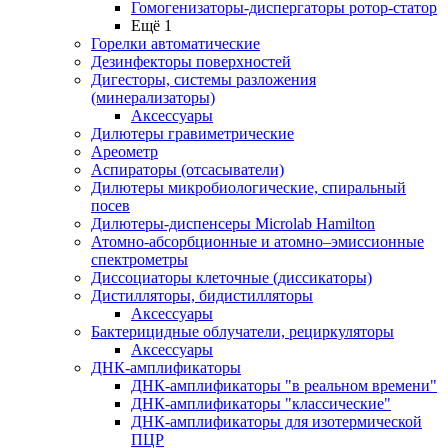
Гомогенизаторы-диспергаторы ротор-статор
Ещё 1
Горелки автоматические
Дезинфекторы поверхностей
Дигесторы, системы разложения
(минерализаторы)
Аксессуары
Дилютеры гравиметрические
Ареометр
Аспираторы (отсасыватели)
Дилютеры микробиологические, спиральный
посев
Дилютеры-диспенсеры Microlab Hamilton
Атомно-абсорбционные и атомно–эмиссионные
спектрометры
Диссоциаторы клеточные (диссикаторы)
Дистилляторы, бидистилляторы
Аксессуары
Бактерицидные облучатели, рециркуляторы
Аксессуары
ДНК-амплификаторы
ДНК-амплификаторы "в реальном времени"
ДНК-амплификаторы "классические"
ДНК-амплификаторы для изотермической
ПЦР