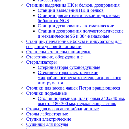
Станции выделения НК и белков, дозирования
Станции выделения НК и белков
Станции для автоматической подготовки
библиотек NGS
Станции дозирования автоматические
Станции дозирования полуавтоматические
и механические 96 и 384-канальные
Станции, перчаточные боксы и инкубаторы для
создания условий гипоксии
Степперы, степперы шприцевые
Стереотаксис, оборудование
Стерилизаторы
Стерилизаторы суховоздушные
Стерилизаторы электрические
микробиологических петель, игл, мелкого
инструмента
Столики для засева чашек Петри вращающиеся
Столики подъемные
Столик подъемный, платформа 240х240 мм,
высота 180-300 мм, нержавеющая сталь
Столы для весов антивибрационные
Столы лабораторные
Ступки электрические
Сушилки для посуды