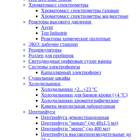
Хроматомасс спектрометры
Хроматомасс спектрометры газовые
Хроматомасс спектрометры жидкостные
Реакторы высокого давления
Asynt
Top Industrie
Реакторы химические пилотные
ЭКО: рабочие станции
Рециркуляторы
Роллер для пробирок
Светодиодные цифровые сухие ванны
Системы электрофореза
Капиллярный электрофорез
Сушильные шкафы
Холодильники
Холодильники +2...+23 °С
Холодильники для банков крови (+4 °С)
Холодильники хроматографические
Камера морозильная лабораторная
Центрифуги
Центрифуга демонстрационная
Центрифуги "микро" (до 48x1,5 мл)
Центрифуги "мини" (до 400 мл)
Центрифуги высокопроизводительные до
16 л