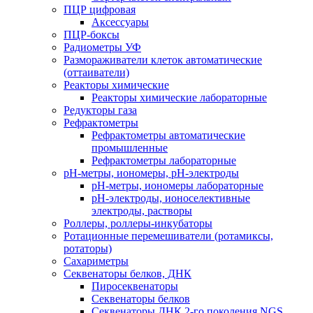
ПЦР цифровая
Аксессуары
ПЦР-боксы
Радиометры УФ
Размораживатели клеток автоматические
(оттаиватели)
Реакторы химические
Реакторы химические лабораторные
Редукторы газа
Рефрактометры
Рефрактометры автоматические
промышленные
Рефрактометры лабораторные
рН-метры, иономеры, рН-электроды
рН-метры, иономеры лабораторные
рН-электроды, ионоселективные
электроды, растворы
Роллеры, роллеры-инкубаторы
Ротационные перемешиватели (ротамиксы,
ротаторы)
Сахариметры
Секвенаторы белков, ДНК
Пиросеквенаторы
Секвенаторы белков
Секвенаторы ДНК 2-го поколения NGS