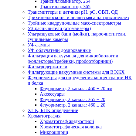
Трансиллюминатор, 254
Трансиллюминатор, 365
Трансмиттеры и датчики рН, рО, ОВП, ОД
Трихинеллоскопы и анализ мяса на трихинеллез
Тройные квадрупольные масс-спектрометры
УЗ-распылители (атомайзеры)
Ультразвуковые бани (мойки), пароочистители,
сушильные камеры
УФ-лампы
УФ-облучатели дозированные
Фильтрация вакуумная для микробиологии
(коллекторы/гребенки, пробоотборники)
Фильтродержатели
Фильтрующие вакуумные системы для ВЭЖХ
Флуориметры для определения концентрации НК
и белка
Флуориметр, 2 канала: 460 ± 20 нм
Аксессуары
Флуориметр, 2 канала: 365 ± 20
Флуориметр, 2 канала: 460 ± 20
ХПК, БПК определение
Хроматография
Хроматограф жидкостной
Хроматографическая колонка
Микрошприц