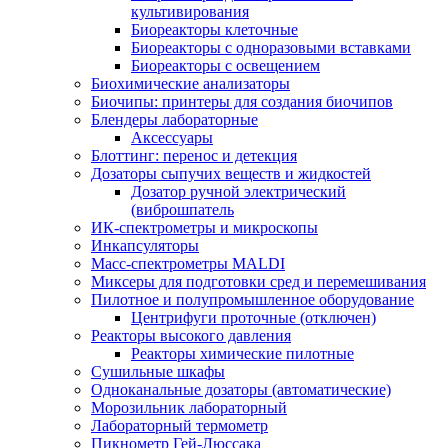
культивирования
Биореакторы клеточные
Биореакторы с одноразовыми вставками
Биореакторы с освещением
Биохимические анализаторы
Биочипы: принтеры для создания биочипов
Блендеры лабораторные
Аксессуары
Блоттинг: перенос и детекция
Дозаторы сыпучих веществ и жидкостей
Дозатор ручной электрический
(виброшпатель
ИК-спектрометры и микроскопы
Инкапсуляторы
Масс-спектрометры MALDI
Миксеры для подготовки сред и перемешивания
Пилотное и полупромышленное оборудование
Центрифуги проточные (отключен)
Реакторы высокого давления
Реакторы химические пилотные
Сушильные шкафы
Одноканальные дозаторы (автоматические)
Морозильник лабораторный
Лабораторный термометр
Пикнометр Гей-Люссака