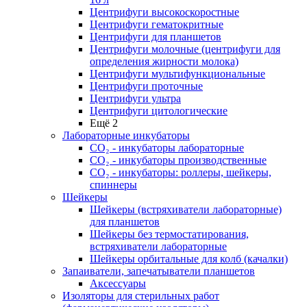
Центрифуги высокоскоростные
Центрифуги гематокритные
Центрифуги для планшетов
Центрифуги молочные (центрифуги для
определения жирности молока)
Центрифуги мультифункциональные
Центрифуги проточные
Центрифуги ультра
Центрифуги цитологические
Ещё 2
Лабораторные инкубаторы
СО₂ - инкубаторы лабораторные
СО₂ - инкубаторы производственные
СО₂ - инкубаторы: роллеры, шейкеры,
спиннеры
Шейкеры
Шейкеры (встряхиватели лабораторные)
для планшетов
Шейкеры без термостатирования,
встряхиватели лабораторные
Шейкеры орбитальные для колб (качалки)
Запаиватели, запечатыватели планшетов
Аксессуары
Изоляторы для стерильных работ