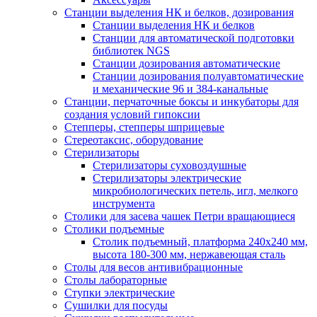
Станции выделения НК и белков, дозирования
Станции выделения НК и белков
Станции для автоматической подготовки
библиотек NGS
Станции дозирования автоматические
Станции дозирования полуавтоматические
и механические 96 и 384-канальные
Станции, перчаточные боксы и инкубаторы для
создания условий гипоксии
Степперы, степперы шприцевые
Стереотаксис, оборудование
Стерилизаторы
Стерилизаторы суховоздушные
Стерилизаторы электрические
микробиологических петель, игл, мелкого
инструмента
Столики для засева чашек Петри вращающиеся
Столики подъемные
Столик подъемный, платформа 240х240 мм,
высота 180-300 мм, нержавеющая сталь
Столы для весов антивибрационные
Столы лабораторные
Ступки электрические
Сушилки для посуды