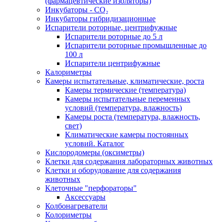
(фармацевтические изоляторы)
Инкубаторы - CO₂
Инкубаторы гибридизационные
Испарители роторные, центрифужные
Испарители роторные до 5 л
Испарители роторные промышленные до
100 л
Испарители центрифужные
Калориметры
Камеры испытательные, климатические, роста
Камеры термические (температура)
Камеры испытательные переменных
условий (температура, влажность)
Камеры роста (температура, влажность,
свет)
Климатические камеры постоянных
условий. Каталог
Кислородомеры (оксиметры)
Клетки для содержания лабораторных животных
Клетки и оборудование для содержания
животных
Клеточные "перфораторы"
Аксессуары
Колбонагреватели
Колориметры