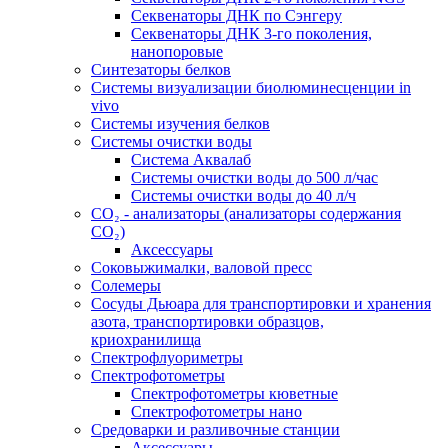
Секвенаторы ДНК по Сэнгеру
Секвенаторы ДНК 3-го поколения,
нанопоровые
Синтезаторы белков
Системы визуализации биолюминесценции in
vivo
Системы изучения белков
Системы очистки воды
Система Аквалаб
Системы очистки воды до 500 л/час
Системы очистки воды до 40 л/ч
СО₂ - анализаторы (анализаторы содержания
СО₂)
Аксессуары
Соковыжималки, валовой пресс
Солемеры
Сосуды Дьюара для транспортировки и хранения
азота, транспортировки образцов,
криохранилища
Спектрофлуориметры
Спектрофотометры
Спектрофотометры кюветные
Спектрофотометры нано
Средоварки и разливочные станции
Аксессуары