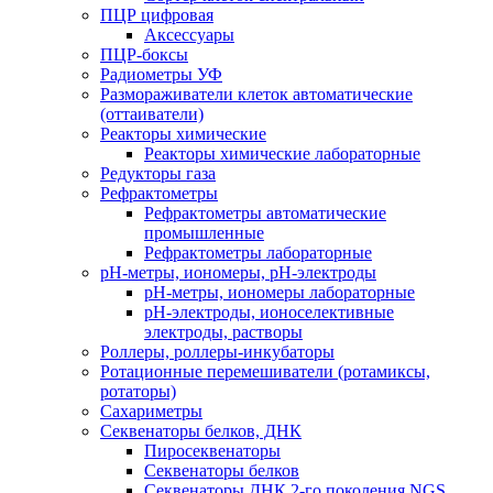
ПЦР цифровая
Аксессуары
ПЦР-боксы
Радиометры УФ
Размораживатели клеток автоматические
(оттаиватели)
Реакторы химические
Реакторы химические лабораторные
Редукторы газа
Рефрактометры
Рефрактометры автоматические
промышленные
Рефрактометры лабораторные
рН-метры, иономеры, рН-электроды
рН-метры, иономеры лабораторные
рН-электроды, ионоселективные
электроды, растворы
Роллеры, роллеры-инкубаторы
Ротационные перемешиватели (ротамиксы,
ротаторы)
Сахариметры
Секвенаторы белков, ДНК
Пиросеквенаторы
Секвенаторы белков
Секвенаторы ДНК 2-го поколения NGS