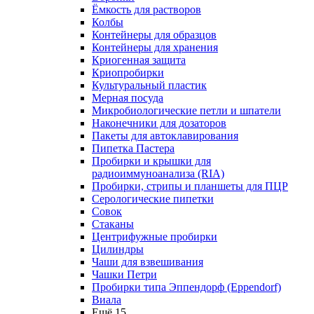
Ёмкость для растворов
Колбы
Контейнеры для образцов
Контейнеры для хранения
Криогенная защита
Криопробирки
Культуральный пластик
Мерная посуда
Микробиологические петли и шпатели
Наконечники для дозаторов
Пакеты для автоклавирования
Пипетка Пастера
Пробирки и крышки для
радиоиммуноанализа (RIA)
Пробирки, стрипы и планшеты для ПЦР
Серологические пипетки
Совок
Стаканы
Центрифужные пробирки
Цилиндры
Чаши для взвешивания
Чашки Петри
Пробирки типа Эппендорф (Eppendorf)
Виала
Ещё 15