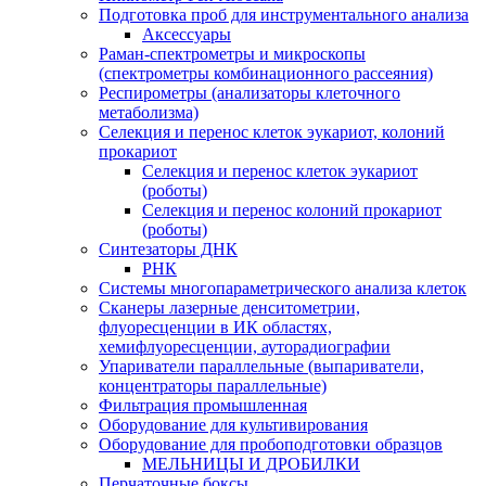
Подготовка проб для инструментального анализа
Аксессуары
Раман-спектрометры и микроскопы
(спектрометры комбинационного рассеяния)
Респирометры (анализаторы клеточного
метаболизма)
Селекция и перенос клеток эукариот, колоний
прокариот
Селекция и перенос клеток эукариот
(роботы)
Селекция и перенос колоний прокариот
(роботы)
Синтезаторы ДНК
РНК
Системы многопараметрического анализа клеток
Сканеры лазерные денситометрии,
флуоресценции в ИК областях,
хемифлуоресценции, ауторадиографии
Упариватели параллельные (выпариватели,
концентраторы параллельные)
Фильтрация промышленная
Оборудование для культивирования
Оборудование для пробоподготовки образцов
МЕЛЬНИЦЫ И ДРОБИЛКИ
Перчаточные боксы