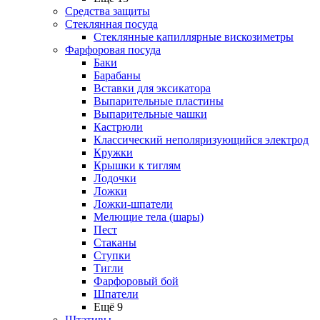
Средства защиты
Стеклянная посуда
Стеклянные капиллярные вискозиметры
Фарфоровая посуда
Баки
Барабаны
Вставки для эксикатора
Выпарительные пластины
Выпарительные чашки
Кастрюли
Классический неполяризующийся электрод
Кружки
Крышки к тиглям
Лодочки
Ложки
Ложки-шпатели
Мелющие тела (шары)
Пест
Стаканы
Ступки
Тигли
Фарфоровый бой
Шпатели
Ещё 9
Штативы