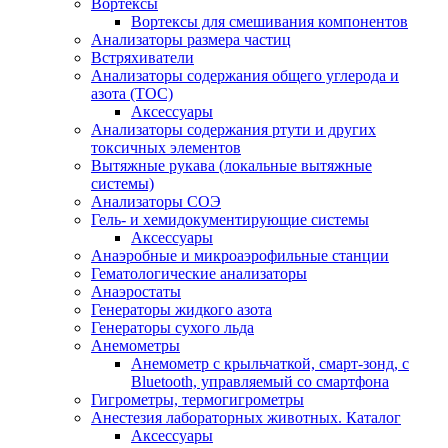
Вортексы
Вортексы для смешивания компонентов
Анализаторы размера частиц
Встряхиватели
Анализаторы содержания общего углерода и
азота (ТОС)
Аксессуары
Анализаторы содержания ртути и других
токсичных элементов
Вытяжные рукава (локальные вытяжные
системы)
Анализаторы СОЭ
Гель- и хемидокументирующие системы
Аксессуары
Анаэробные и микроаэрофильные станции
Гематологические анализаторы
Анаэростаты
Генераторы жидкого азота
Генераторы сухого льда
Анемометры
Анемометр с крыльчаткой, смарт-зонд, с
Bluetooth, управляемый со смартфона
Гигрометры, термогигрометры
Анестезия лабораторных животных. Каталог
Аксессуары