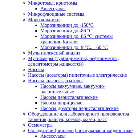
Микротомы, криотомы
Аксессуары
Микрофлюидные системы
Морозильники
Морозильники до -150°С
Морозильники до -86 °C
Морозильники до -86 °C: системы
хранения. Каталог
Морозильники до -9 °C... -60 °C
Мультиплексный анализ
Мутномеры (турбидиметры, нефелометры,
денситометры жидкостей)
Насосы
Насосы (дозаторы) пипеточные электрические
Насосы, насосы-дозаторы
Насосы вакуумные, вакуумно-
нагнетательные
Насосы перистальтические
Насосы шприцевые
Насосы-дозаторы перистальтические
Оборудование для лабораторного производства
таблеток, капсул, кремов, мазей, паст
Осмометры
Охладители (чиллеры) погружные и жидкостные
Аксессуары