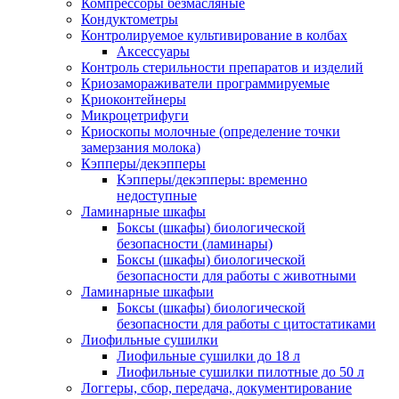
Компрессоры безмасляные
Кондуктометры
Контролируемое культивирование в колбах
Аксессуары
Контроль стерильности препаратов и изделий
Криозамораживатели программируемые
Криоконтейнеры
Микроцетрифуги
Криоскопы молочные (определение точки
замерзания молока)
Кэпперы/декэпперы
Кэпперы/декэпперы: временно
недоступные
Ламинарные шкафы
Боксы (шкафы) биологической
безопасности (ламинары)
Боксы (шкафы) биологической
безопасности для работы с животными
Ламинарные шкафыи
Боксы (шкафы) биологической
безопасности для работы с цитостатиками
Лиофильные сушилки
Лиофильные сушилки до 18 л
Лиофильные сушилки пилотные до 50 л
Логгеры, сбор, передача, документирование