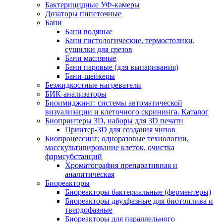
Бактерицидные УФ-камеры
Дозаторы пипеточные
Бани
Бани водяные
Бани гистологические, термостолики,
сушилки для срезов
Бани масляные
Бани паровые (для выпаривания)
Бани-шейкеры
Безжидкостные нагреватели
БИК-анализаторы
Биоимиджинг: системы автоматической
визуализации и клеточного скрининга. Каталог
Биопринтеры 3D, наборы для 3D печати
Принтер-3D для создания чипов
Биопроцессинг: одноразовые технологии,
масскультивирование клеток, очистка
фармсубстанций
Хроматография препаративная и
аналитическая
Биореакторы
Биореакторы бактериальные (ферментеры)
Биореакторы двухфазные для биотоплива и
твердофазные
Биореакторы для параллельного