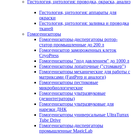
Гистология, цитология: проводка, окраска, анализ
Гистология, цитология: аппараты для
окраски
Гистология, цитология: заливка и проводка
тканей
Гомогенизаторы
Гомогенизаторы-диспергаторы ротор-
статор промышленные до 200 л
Гомогенизатор замороженных клеток
CryoPress
Гомогенизаторы "под давлением" до 1000 л
Гомогенизаторы лопаточные ("стомакер")
Гомогенизаторы механические для работы с
матриксами (FastPrep и аналоги)
Гомогенизаторы пестиковые
микробиологические
Гомогенизаторы ультразвуковые
(дезинтеграторы)
Гомогенизаторы ультразвуковые для
нарезки ДНК
Гомогенизаторы универсальные UltraTurrax
Tube Drive
Гомогенизаторы-диспергаторы
промышленные MagicLab