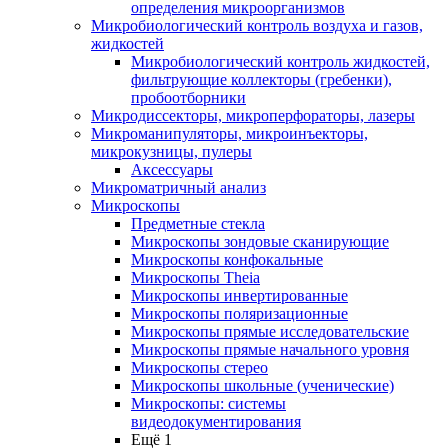
определения микроорганизмов
Микробиологический контроль воздуха и газов,
жидкостей
Микробиологический контроль жидкостей,
фильтрующие коллекторы (гребенки),
пробоотборники
Микродиссекторы, микроперфораторы, лазеры
Микроманипуляторы, микроинъекторы,
микрокузницы, пулеры
Аксессуары
Микроматричный анализ
Микроскопы
Предметные стекла
Микроскопы зондовые сканирующие
Микроскопы конфокальные
Микроскопы Theia
Микроскопы инвертированные
Микроскопы поляризационные
Микроскопы прямые исследовательские
Микроскопы прямые начального уровня
Микроскопы стерео
Микроскопы школьные (ученические)
Микроскопы: системы
видеодокументирования
Ещё 1