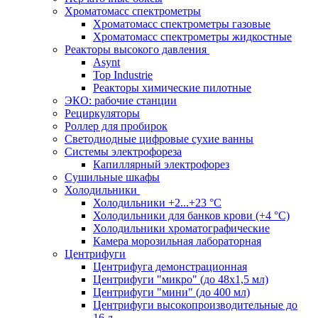
Хроматомасс спектрометры
Хроматомасс спектрометры газовые
Хроматомасс спектрометры жидкостные
Реакторы высокого давления
Asynt
Top Industrie
Реакторы химические пилотные
ЭКО: рабочие станции
Рециркуляторы
Роллер для пробирок
Светодиодные цифровые сухие ванны
Системы электрофореза
Капиллярный электрофорез
Сушильные шкафы
Холодильники
Холодильники +2...+23 °С
Холодильники для банков крови (+4 °С)
Холодильники хроматографические
Камера морозильная лабораторная
Центрифуги
Центрифуга демонстрационная
Центрифуги "микро" (до 48x1,5 мл)
Центрифуги "мини" (до 400 мл)
Центрифуги высокопроизводительные до
16 л