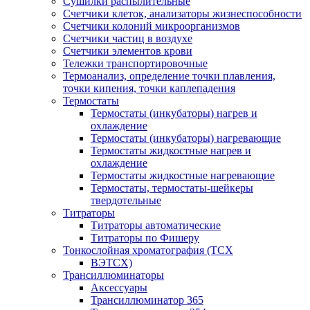
Сушилки распылительные
Счетчики клеток, анализаторы жизнеспособности
Счетчики колоний микроорганизмов
Счетчики частиц в воздухе
Счетчики элементов крови
Тележки транспортировочные
Термоанализ, определение точки плавления,
точки кипения, точки каплепадения
Термостаты
Термостаты (инкубаторы) нагрев и
охлаждение
Термостаты (инкубаторы) нагревающие
Термостаты жидкостные нагрев и
охлаждение
Термостаты жидкостные нагревающие
Термостаты, термостаты-шейкеры
твердотельные
Титраторы
Титраторы автоматические
Титраторы по Фишеру
Тонкослойная хроматография (ТСХ
ВЭТСХ)
Трансиллюминаторы
Аксессуары
Трансиллюминатор 365