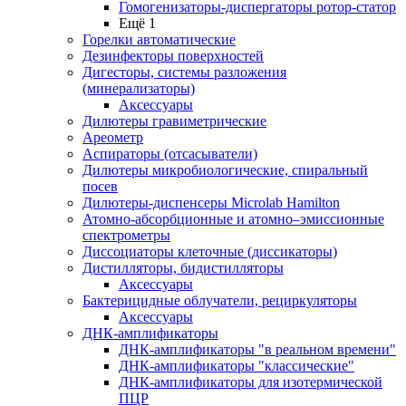
Гомогенизаторы-диспергаторы ротор-статор
Ещё 1
Горелки автоматические
Дезинфекторы поверхностей
Дигесторы, системы разложения
(минерализаторы)
Аксессуары
Дилютеры гравиметрические
Ареометр
Аспираторы (отсасыватели)
Дилютеры микробиологические, спиральный
посев
Дилютеры-диспенсеры Microlab Hamilton
Атомно-абсорбционные и атомно–эмиссионные
спектрометры
Диссоциаторы клеточные (диссикаторы)
Дистилляторы, бидистилляторы
Аксессуары
Бактерицидные облучатели, рециркуляторы
Аксессуары
ДНК-амплификаторы
ДНК-амплификаторы "в реальном времени"
ДНК-амплификаторы "классические"
ДНК-амплификаторы для изотермической
ПЦР