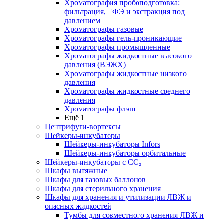
Хроматография пробоподготовка:
фильтрация, ТФЭ и экстракция под
давлением
Хроматографы газовые
Хроматографы гель-проникающие
Хроматографы промышленные
Хроматографы жидкостные высокого
давления (ВЭЖХ)
Хроматографы жидкостные низкого
давления
Хроматографы жидкостные среднего
давления
Хроматографы флэш
Ещё 1
Центрифуги-вортексы
Шейкеры-инкубаторы
Шейкеры-инкубаторы Infors
Шейкеры-инкубаторы орбитальные
Шейкеры-инкубаторы с CО₂
Шкафы вытяжные
Шкафы для газовых баллонов
Шкафы для стерильного хранения
Шкафы для хранения и утилизации ЛВЖ и
опасных жидкостей
Тумбы для совместного хранения ЛВЖ и