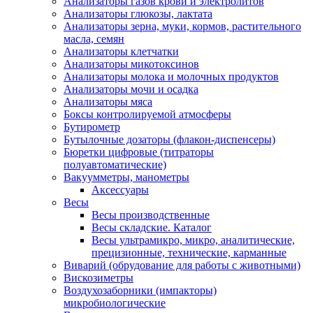
Анализаторы газов крови и электролитов
Анализаторы глюкозы, лактата
Анализаторы зерна, муки, кормов, растительного
масла, семян
Анализаторы клетчатки
Анализаторы микотоксинов
Анализаторы молока и молочных продуктов
Анализаторы мочи и осадка
Анализаторы мяса
Боксы контролируемой атмосферы
Бутирометр
Бутылочные дозаторы (флакон-диспенсеры)
Бюретки цифровые (титраторы
полуавтоматические)
Вакуумметры, манометры
Аксессуары
Весы
Весы производственные
Весы складские. Каталог
Весы ультрамикро, микро, аналитические,
прецизионные, технические, карманные
Виварий (обрудование для работы с животными)
Вискозиметры
Воздухозаборники (импакторы)
микробиологические