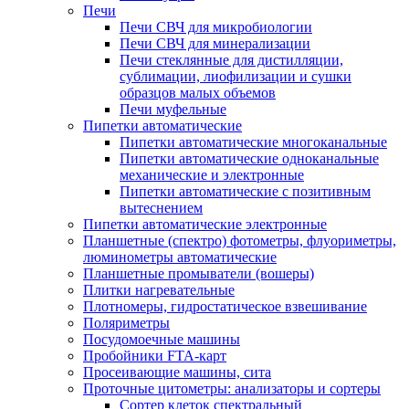
Печи
Печи СВЧ для микробиологии
Печи СВЧ для минерализации
Печи стеклянные для дистилляции,
сублимации, лиофилизации и сушки
образцов малых объемов
Печи муфельные
Пипетки автоматические
Пипетки автоматические многоканальные
Пипетки автоматические одноканальные
механические и электронные
Пипетки автоматические с позитивным
вытеснением
Пипетки автоматические электронные
Планшетные (спектро) фотометры, флуориметры,
люминометры автоматические
Планшетные промыватели (вошеры)
Плитки нагревательные
Плотномеры, гидростатическое взвешивание
Поляриметры
Посудомоечные машины
Пробойники FTA-карт
Просеивающие машины, сита
Проточные цитометры: анализаторы и сортеры
Сортер клеток спектральный