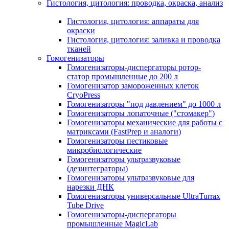
Гистология, цитология: проводка, окраска, анализ
Гистология, цитология: аппараты для
окраски
Гистология, цитология: заливка и проводка
тканей
Гомогенизаторы
Гомогенизаторы-диспергаторы ротор-
статор промышленные до 200 л
Гомогенизатор замороженных клеток
CryoPress
Гомогенизаторы "под давлением" до 1000 л
Гомогенизаторы лопаточные ("стомакер")
Гомогенизаторы механические для работы с
матриксами (FastPrep и аналоги)
Гомогенизаторы пестиковые
микробиологические
Гомогенизаторы ультразвуковые
(дезинтеграторы)
Гомогенизаторы ультразвуковые для
нарезки ДНК
Гомогенизаторы универсальные UltraTurrax
Tube Drive
Гомогенизаторы-диспергаторы
промышленные MagicLab