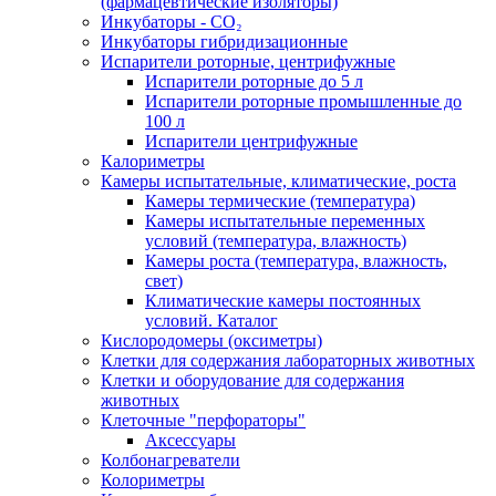
(фармацевтические изоляторы)
Инкубаторы - CO₂
Инкубаторы гибридизационные
Испарители роторные, центрифужные
Испарители роторные до 5 л
Испарители роторные промышленные до
100 л
Испарители центрифужные
Калориметры
Камеры испытательные, климатические, роста
Камеры термические (температура)
Камеры испытательные переменных
условий (температура, влажность)
Камеры роста (температура, влажность,
свет)
Климатические камеры постоянных
условий. Каталог
Кислородомеры (оксиметры)
Клетки для содержания лабораторных животных
Клетки и оборудование для содержания
животных
Клеточные "перфораторы"
Аксессуары
Колбонагреватели
Колориметры