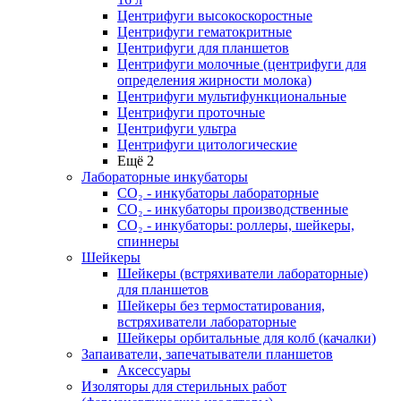
Центрифуги высокоскоростные
Центрифуги гематокритные
Центрифуги для планшетов
Центрифуги молочные (центрифуги для
определения жирности молока)
Центрифуги мультифункциональные
Центрифуги проточные
Центрифуги ультра
Центрифуги цитологические
Ещё 2
Лабораторные инкубаторы
СО₂ - инкубаторы лабораторные
СО₂ - инкубаторы производственные
СО₂ - инкубаторы: роллеры, шейкеры,
спиннеры
Шейкеры
Шейкеры (встряхиватели лабораторные)
для планшетов
Шейкеры без термостатирования,
встряхиватели лабораторные
Шейкеры орбитальные для колб (качалки)
Запаиватели, запечатыватели планшетов
Аксессуары
Изоляторы для стерильных работ