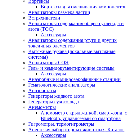
Вортексы
Вортексы для смешивания компонентов
Анализаторы размера частиц
Встряхиватели
Анализаторы содержания общего углерода и
азота (ТОС)
Аксессуары
Анализаторы содержания ртути и других
токсичных элементов
Вытяжные рукава (локальные вытяжные
системы)
Анализаторы СОЭ
Гель- и хемидокументирующие системы
Аксессуары
Анаэробные и микроаэрофильные станции
Гематологические анализаторы
Анаэростаты
Генераторы жидкого азота
Генераторы сухого льда
Анемометры
Анемометр с крыльчаткой, смарт-зонд, с
Bluetooth, управляемый со смартфона
Гигрометры, термогигрометры
Анестезия лабораторных животных. Каталог
Аксессуары