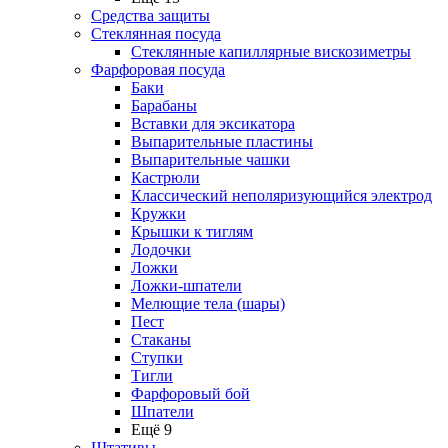
Средства защиты
Стеклянная посуда
Стеклянные капиллярные вискозиметры
Фарфоровая посуда
Баки
Барабаны
Вставки для эксикатора
Выпарительные пластины
Выпарительные чашки
Кастрюли
Классический неполяризующийся электрод
Кружки
Крышки к тиглям
Лодочки
Ложки
Ложки-шпатели
Мелющие тела (шары)
Пест
Стаканы
Ступки
Тигли
Фарфоровый бой
Шпатели
Ещё 9
Штативы