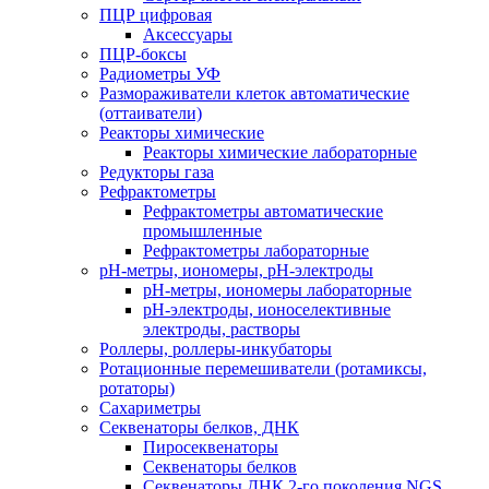
ПЦР цифровая
Аксессуары
ПЦР-боксы
Радиометры УФ
Размораживатели клеток автоматические
(оттаиватели)
Реакторы химические
Реакторы химические лабораторные
Редукторы газа
Рефрактометры
Рефрактометры автоматические
промышленные
Рефрактометры лабораторные
рН-метры, иономеры, рН-электроды
рН-метры, иономеры лабораторные
рН-электроды, ионоселективные
электроды, растворы
Роллеры, роллеры-инкубаторы
Ротационные перемешиватели (ротамиксы,
ротаторы)
Сахариметры
Секвенаторы белков, ДНК
Пиросеквенаторы
Секвенаторы белков
Секвенаторы ДНК 2-го поколения NGS