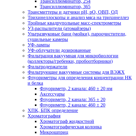
Трансиллюминатор, 254
Трансиллюминатор, 365
Трансмиттеры и датчики рН, рО, ОВП, ОД
Трихинеллоскопы и анализ мяса на трихинеллез
Тройные квадрупольные масс-спектрометры
УЗ-распылители (атомайзеры)
Ультразвуковые бани (мойки), пароочистители,
сушильные камеры
УФ-лампы
УФ-облучатели дозированные
Фильтрация вакуумная для микробиологии
(коллекторы/гребенки, пробоотборники)
Фильтродержатели
Фильтрующие вакуумные системы для ВЭЖХ
Флуориметры для определения концентрации НК
и белка
Флуориметр, 2 канала: 460 ± 20 нм
Аксессуары
Флуориметр, 2 канала: 365 ± 20
Флуориметр, 2 канала: 460 ± 20
ХПК, БПК определение
Хроматография
Хроматограф жидкостной
Хроматографическая колонка
Микрошприц