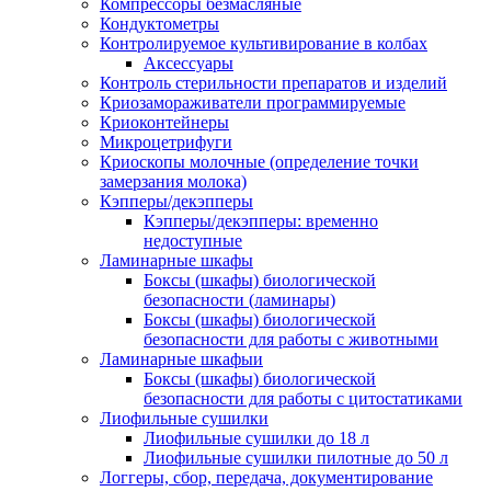
Компрессоры безмасляные
Кондуктометры
Контролируемое культивирование в колбах
Аксессуары
Контроль стерильности препаратов и изделий
Криозамораживатели программируемые
Криоконтейнеры
Микроцетрифуги
Криоскопы молочные (определение точки
замерзания молока)
Кэпперы/декэпперы
Кэпперы/декэпперы: временно
недоступные
Ламинарные шкафы
Боксы (шкафы) биологической
безопасности (ламинары)
Боксы (шкафы) биологической
безопасности для работы с животными
Ламинарные шкафыи
Боксы (шкафы) биологической
безопасности для работы с цитостатиками
Лиофильные сушилки
Лиофильные сушилки до 18 л
Лиофильные сушилки пилотные до 50 л
Логгеры, сбор, передача, документирование