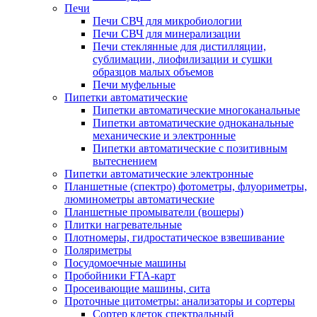
Печи
Печи СВЧ для микробиологии
Печи СВЧ для минерализации
Печи стеклянные для дистилляции,
сублимации, лиофилизации и сушки
образцов малых объемов
Печи муфельные
Пипетки автоматические
Пипетки автоматические многоканальные
Пипетки автоматические одноканальные
механические и электронные
Пипетки автоматические с позитивным
вытеснением
Пипетки автоматические электронные
Планшетные (спектро) фотометры, флуориметры,
люминометры автоматические
Планшетные промыватели (вошеры)
Плитки нагревательные
Плотномеры, гидростатическое взвешивание
Поляриметры
Посудомоечные машины
Пробойники FTA-карт
Просеивающие машины, сита
Проточные цитометры: анализаторы и сортеры
Сортер клеток спектральный