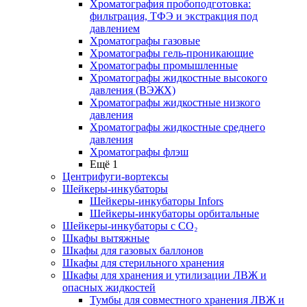
Хроматография пробоподготовка:
фильтрация, ТФЭ и экстракция под
давлением
Хроматографы газовые
Хроматографы гель-проникающие
Хроматографы промышленные
Хроматографы жидкостные высокого
давления (ВЭЖХ)
Хроматографы жидкостные низкого
давления
Хроматографы жидкостные среднего
давления
Хроматографы флэш
Ещё 1
Центрифуги-вортексы
Шейкеры-инкубаторы
Шейкеры-инкубаторы Infors
Шейкеры-инкубаторы орбитальные
Шейкеры-инкубаторы с CО₂
Шкафы вытяжные
Шкафы для газовых баллонов
Шкафы для стерильного хранения
Шкафы для хранения и утилизации ЛВЖ и
опасных жидкостей
Тумбы для совместного хранения ЛВЖ и