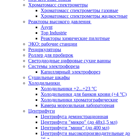
Хроматомасс спектрометры
Хроматомасс спектрометры газовые
Хроматомасс спектрометры жидкостные
Реакторы высокого давления
Asynt
Top Industrie
Реакторы химические пилотные
ЭКО: рабочие станции
Рециркуляторы
Роллер для пробирок
Светодиодные цифровые сухие ванны
Системы электрофореза
Капиллярный электрофорез
Сушильные шкафы
Холодильники
Холодильники +2...+23 °С
Холодильники для банков крови (+4 °С)
Холодильники хроматографические
Камера морозильная лабораторная
Центрифуги
Центрифуга демонстрационная
Центрифуги "микро" (до 48x1,5 мл)
Центрифуги "мини" (до 400 мл)
Центрифуги высокопроизводительные до
16 л