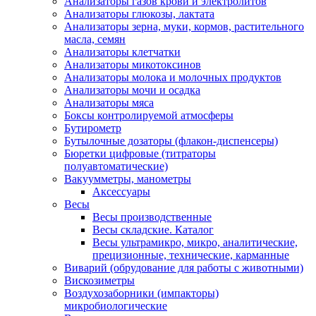
Анализаторы газов крови и электролитов
Анализаторы глюкозы, лактата
Анализаторы зерна, муки, кормов, растительного
масла, семян
Анализаторы клетчатки
Анализаторы микотоксинов
Анализаторы молока и молочных продуктов
Анализаторы мочи и осадка
Анализаторы мяса
Боксы контролируемой атмосферы
Бутирометр
Бутылочные дозаторы (флакон-диспенсеры)
Бюретки цифровые (титраторы
полуавтоматические)
Вакуумметры, манометры
Аксессуары
Весы
Весы производственные
Весы складские. Каталог
Весы ультрамикро, микро, аналитические,
прецизионные, технические, карманные
Виварий (обрудование для работы с животными)
Вискозиметры
Воздухозаборники (импакторы)
микробиологические