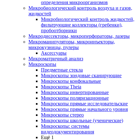
определения микроорганизмов
Микробиологический контроль воздуха и газов,
жидкостей
Микробиологический контроль жидкостей,
фильтрующие коллекторы (гребенки),
пробоотборники
Микродиссекторы, микроперфораторы, лазеры
Микроманипуляторы, микроинъекторы,
микрокузницы, пулеры
Аксессуары
Микроматричный анализ
Микроскопы
Предметные стекла
Микроскопы зондовые сканирующие
Микроскопы конфокальные
Микроскопы Theia
Микроскопы инвертированные
Микроскопы поляризационные
Микроскопы прямые исследовательские
Микроскопы прямые начального уровня
Микроскопы стерео
Микроскопы школьные (ученические)
Микроскопы: системы
видеодокументирования
Ещё 1