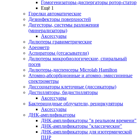
Гомогенизаторы-диспергаторы ротор-статор
Ещё 1
Горелки автоматические
Дезинфекторы поверхностей
Дигесторы, системы разложения
(минерализаторы)
Аксессуары
Дилютеры гравиметрические
Ареометр
Аспираторы (отсасыватели)
Дилютеры микробиологические, спиральный
посев
Дилютеры-диспенсеры Microlab Hamilton
Атомно-абсорбционные и атомно–эмиссионные
спектрометры
Диссоциаторы клеточные (диссикаторы)
Дистилляторы, бидистилляторы
Аксессуары
Бактерицидные облучатели, рециркуляторы
Аксессуары
ДНК-амплификаторы
ДНК-амплификаторы "в реальном времени"
ДНК-амплификаторы "классические"
ДНК-амплификаторы для изотермической
ПЦР