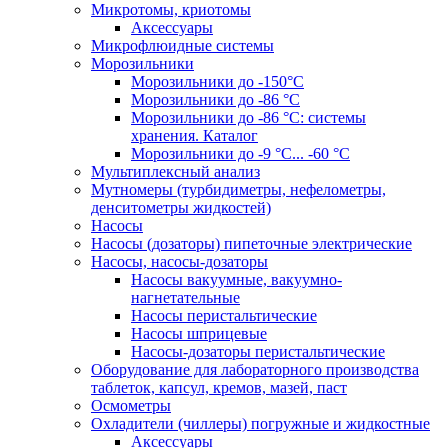
Микротомы, криотомы
Аксессуары
Микрофлюидные системы
Морозильники
Морозильники до -150°С
Морозильники до -86 °C
Морозильники до -86 °C: системы
хранения. Каталог
Морозильники до -9 °C... -60 °C
Мультиплексный анализ
Мутномеры (турбидиметры, нефелометры,
денситометры жидкостей)
Насосы
Насосы (дозаторы) пипеточные электрические
Насосы, насосы-дозаторы
Насосы вакуумные, вакуумно-
нагнетательные
Насосы перистальтические
Насосы шприцевые
Насосы-дозаторы перистальтические
Оборудование для лабораторного производства
таблеток, капсул, кремов, мазей, паст
Осмометры
Охладители (чиллеры) погружные и жидкостные
Аксессуары