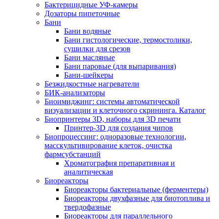
Бактерицидные УФ-камеры
Дозаторы пипеточные
Бани
Бани водяные
Бани гистологические, термостолики,
сушилки для срезов
Бани масляные
Бани паровые (для выпаривания)
Бани-шейкеры
Безжидкостные нагреватели
БИК-анализаторы
Биоимиджинг: системы автоматической
визуализации и клеточного скрининга. Каталог
Биопринтеры 3D, наборы для 3D печати
Принтер-3D для создания чипов
Биопроцессинг: одноразовые технологии,
масскультивирование клеток, очистка
фармсубстанций
Хроматография препаративная и
аналитическая
Биореакторы
Биореакторы бактериальные (ферментеры)
Биореакторы двухфазные для биотоплива и
твердофазные
Биореакторы для параллельного