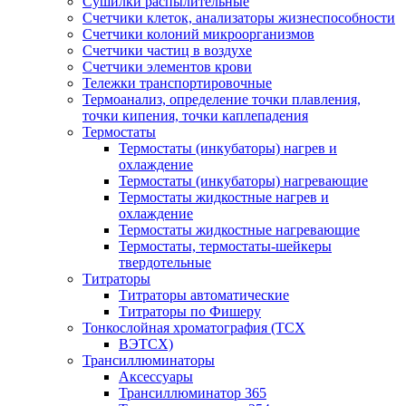
Сушилки распылительные
Счетчики клеток, анализаторы жизнеспособности
Счетчики колоний микроорганизмов
Счетчики частиц в воздухе
Счетчики элементов крови
Тележки транспортировочные
Термоанализ, определение точки плавления,
точки кипения, точки каплепадения
Термостаты
Термостаты (инкубаторы) нагрев и
охлаждение
Термостаты (инкубаторы) нагревающие
Термостаты жидкостные нагрев и
охлаждение
Термостаты жидкостные нагревающие
Термостаты, термостаты-шейкеры
твердотельные
Титраторы
Титраторы автоматические
Титраторы по Фишеру
Тонкослойная хроматография (ТСХ
ВЭТСХ)
Трансиллюминаторы
Аксессуары
Трансиллюминатор 365