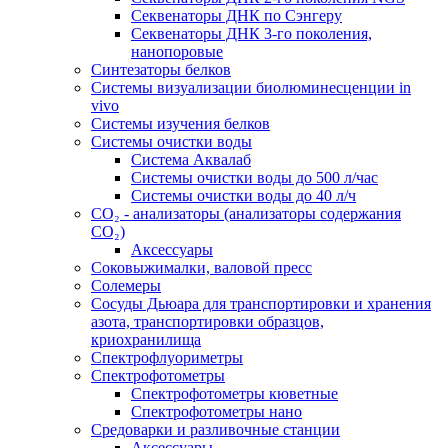
Секвенаторы ДНК по Сэнгеру
Секвенаторы ДНК 3-го поколения,
нанопоровые
Синтезаторы белков
Системы визуализации биолюминесценции in
vivo
Системы изучения белков
Системы очистки воды
Система Аквалаб
Системы очистки воды до 500 л/час
Системы очистки воды до 40 л/ч
СО₂ - анализаторы (анализаторы содержания
СО₂)
Аксессуары
Соковыжималки, валовой пресс
Солемеры
Сосуды Дьюара для транспортировки и хранения
азота, транспортировки образцов,
криохранилища
Спектрофлуориметры
Спектрофотометры
Спектрофотометры кюветные
Спектрофотометры нано
Средоварки и разливочные станции
Аксессуары