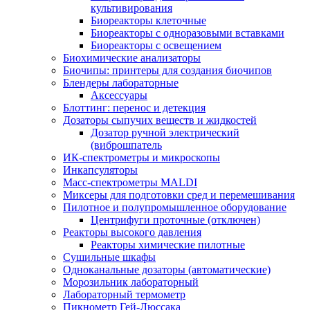
культивирования
Биореакторы клеточные
Биореакторы с одноразовыми вставками
Биореакторы с освещением
Биохимические анализаторы
Биочипы: принтеры для создания биочипов
Блендеры лабораторные
Аксессуары
Блоттинг: перенос и детекция
Дозаторы сыпучих веществ и жидкостей
Дозатор ручной электрический
(виброшпатель
ИК-спектрометры и микроскопы
Инкапсуляторы
Масс-спектрометры MALDI
Миксеры для подготовки сред и перемешивания
Пилотное и полупромышленное оборудование
Центрифуги проточные (отключен)
Реакторы высокого давления
Реакторы химические пилотные
Сушильные шкафы
Одноканальные дозаторы (автоматические)
Морозильник лабораторный
Лабораторный термометр
Пикнометр Гей-Люссака