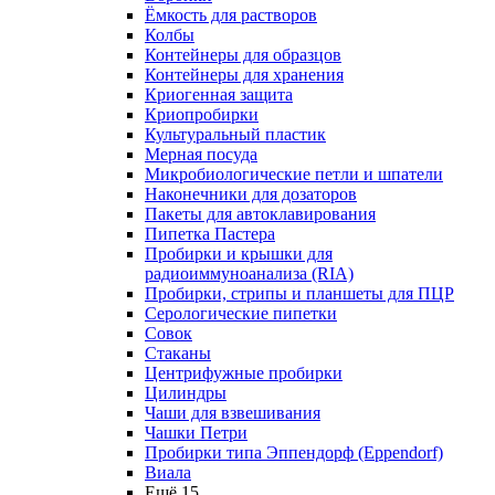
Ёмкость для растворов
Колбы
Контейнеры для образцов
Контейнеры для хранения
Криогенная защита
Криопробирки
Культуральный пластик
Мерная посуда
Микробиологические петли и шпатели
Наконечники для дозаторов
Пакеты для автоклавирования
Пипетка Пастера
Пробирки и крышки для
радиоиммуноанализа (RIA)
Пробирки, стрипы и планшеты для ПЦР
Серологические пипетки
Совок
Стаканы
Центрифужные пробирки
Цилиндры
Чаши для взвешивания
Чашки Петри
Пробирки типа Эппендорф (Eppendorf)
Виала
Ещё 15