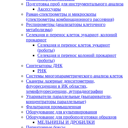
Подготовка проб для инструментального анализа
Аксессуары
Раман-спектрометры и микроскопы
(спектрометры комбинационного рассеяния)
Респирометры (анализаторы клеточного
метаболизма)
Селекция и перенос клеток эукариот, колоний
прокариот
Селекция и перенос клеток эукариот
(роботы)
Селекция и перенос колоний прокариот
(роботы)
Синтезаторы ДНК
РНК
Системы многопараметрического анализа клеток
Сканеры лазерные денситометрии,
флуоресценции в ИК областях,
хемифлуоресценции, ауторадиографии
Упариватели параллельные (выпариватели,
концентраторы параллельные)
Фильтрация промышленная
Оборудование для культивирования
Оборудование для пробоподготовки образцов
МЕЛЬНИЦЫ И ДРОБИЛКИ
Перчаточные боксы