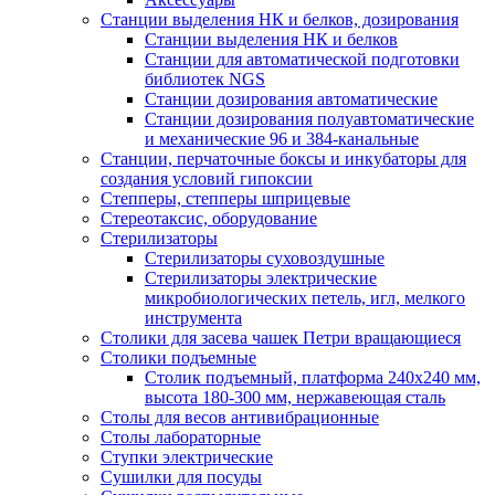
Станции выделения НК и белков, дозирования
Станции выделения НК и белков
Станции для автоматической подготовки
библиотек NGS
Станции дозирования автоматические
Станции дозирования полуавтоматические
и механические 96 и 384-канальные
Станции, перчаточные боксы и инкубаторы для
создания условий гипоксии
Степперы, степперы шприцевые
Стереотаксис, оборудование
Стерилизаторы
Стерилизаторы суховоздушные
Стерилизаторы электрические
микробиологических петель, игл, мелкого
инструмента
Столики для засева чашек Петри вращающиеся
Столики подъемные
Столик подъемный, платформа 240х240 мм,
высота 180-300 мм, нержавеющая сталь
Столы для весов антивибрационные
Столы лабораторные
Ступки электрические
Сушилки для посуды