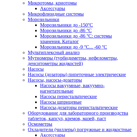
Микротомы, криотомы
Аксессуары
Микрофлюидные системы
Морозильники
Морозильники до -150°С
Морозильники до -86 °C
Морозильники до -86 °C: системы
хранения. Каталог
Морозильники до -9 °C... -60 °C
Мультиплексный анализ
Мутномеры (турбидиметры, нефелометры,
денситометры жидкостей)
Насосы
Насосы (дозаторы) пипеточные электрические
Насосы, насосы-дозаторы
Насосы вакуумные, вакуумно-
нагнетательные
Насосы перистальтические
Насосы шприцевые
Насосы-дозаторы перистальтические
Оборудование для лабораторного производства
таблеток, капсул, кремов, мазей, паст
Осмометры
Охладители (чиллеры) погружные и жидкостные
Аксессуары