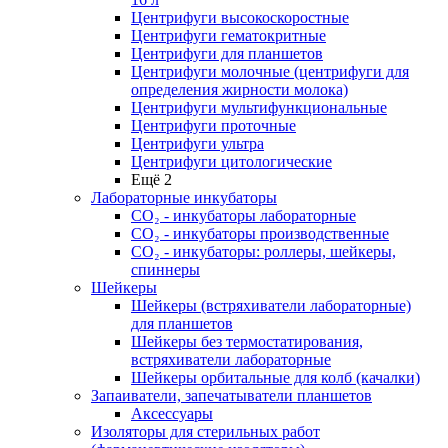
Центрифуги высокоскоростные
Центрифуги гематокритные
Центрифуги для планшетов
Центрифуги молочные (центрифуги для
определения жирности молока)
Центрифуги мультифункциональные
Центрифуги проточные
Центрифуги ультра
Центрифуги цитологические
Ещё 2
Лабораторные инкубаторы
СО₂ - инкубаторы лабораторные
СО₂ - инкубаторы производственные
СО₂ - инкубаторы: роллеры, шейкеры,
спиннеры
Шейкеры
Шейкеры (встряхиватели лабораторные)
для планшетов
Шейкеры без термостатирования,
встряхиватели лабораторные
Шейкеры орбитальные для колб (качалки)
Запаиватели, запечатыватели планшетов
Аксессуары
Изоляторы для стерильных работ