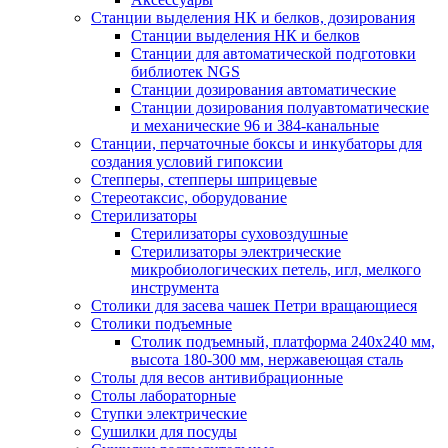
Станции выделения НК и белков, дозирования
Станции выделения НК и белков
Станции для автоматической подготовки
библиотек NGS
Станции дозирования автоматические
Станции дозирования полуавтоматические
и механические 96 и 384-канальные
Станции, перчаточные боксы и инкубаторы для
создания условий гипоксии
Степперы, степперы шприцевые
Стереотаксис, оборудование
Стерилизаторы
Стерилизаторы суховоздушные
Стерилизаторы электрические
микробиологических петель, игл, мелкого
инструмента
Столики для засева чашек Петри вращающиеся
Столики подъемные
Столик подъемный, платформа 240х240 мм,
высота 180-300 мм, нержавеющая сталь
Столы для весов антивибрационные
Столы лабораторные
Ступки электрические
Сушилки для посуды