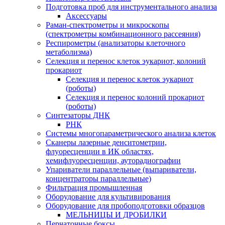
Подготовка проб для инструментального анализа
Аксессуары
Раман-спектрометры и микроскопы
(спектрометры комбинационного рассеяния)
Респирометры (анализаторы клеточного
метаболизма)
Селекция и перенос клеток эукариот, колоний
прокариот
Селекция и перенос клеток эукариот
(роботы)
Селекция и перенос колоний прокариот
(роботы)
Синтезаторы ДНК
РНК
Системы многопараметрического анализа клеток
Сканеры лазерные денситометрии,
флуоресценции в ИК областях,
хемифлуоресценции, ауторадиографии
Упариватели параллельные (выпариватели,
концентраторы параллельные)
Фильтрация промышленная
Оборудование для культивирования
Оборудование для пробоподготовки образцов
МЕЛЬНИЦЫ И ДРОБИЛКИ
Перчаточные боксы