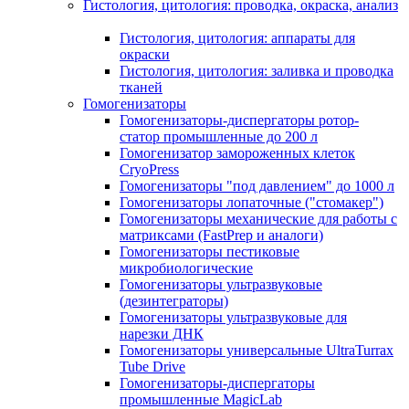
Гистология, цитология: проводка, окраска, анализ
Гистология, цитология: аппараты для
окраски
Гистология, цитология: заливка и проводка
тканей
Гомогенизаторы
Гомогенизаторы-диспергаторы ротор-
статор промышленные до 200 л
Гомогенизатор замороженных клеток
CryoPress
Гомогенизаторы "под давлением" до 1000 л
Гомогенизаторы лопаточные ("стомакер")
Гомогенизаторы механические для работы с
матриксами (FastPrep и аналоги)
Гомогенизаторы пестиковые
микробиологические
Гомогенизаторы ультразвуковые
(дезинтеграторы)
Гомогенизаторы ультразвуковые для
нарезки ДНК
Гомогенизаторы универсальные UltraTurrax
Tube Drive
Гомогенизаторы-диспергаторы
промышленные MagicLab