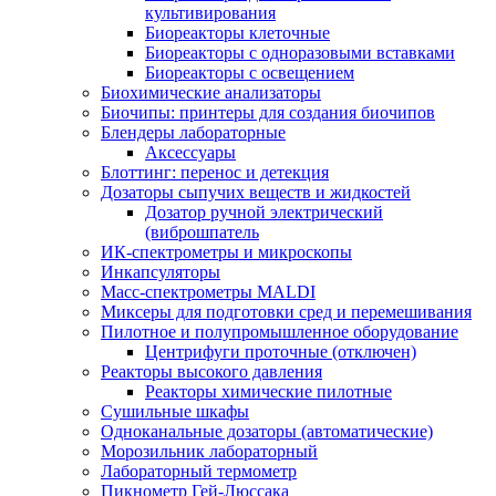
культивирования
Биореакторы клеточные
Биореакторы с одноразовыми вставками
Биореакторы с освещением
Биохимические анализаторы
Биочипы: принтеры для создания биочипов
Блендеры лабораторные
Аксессуары
Блоттинг: перенос и детекция
Дозаторы сыпучих веществ и жидкостей
Дозатор ручной электрический
(виброшпатель
ИК-спектрометры и микроскопы
Инкапсуляторы
Масс-спектрометры MALDI
Миксеры для подготовки сред и перемешивания
Пилотное и полупромышленное оборудование
Центрифуги проточные (отключен)
Реакторы высокого давления
Реакторы химические пилотные
Сушильные шкафы
Одноканальные дозаторы (автоматические)
Морозильник лабораторный
Лабораторный термометр
Пикнометр Гей-Люссака