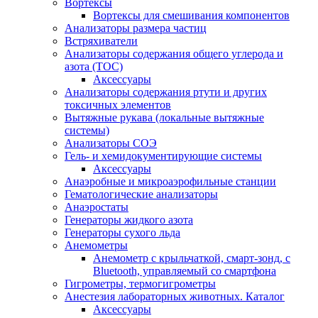
Вортексы
Вортексы для смешивания компонентов
Анализаторы размера частиц
Встряхиватели
Анализаторы содержания общего углерода и
азота (ТОС)
Аксессуары
Анализаторы содержания ртути и других
токсичных элементов
Вытяжные рукава (локальные вытяжные
системы)
Анализаторы СОЭ
Гель- и хемидокументирующие системы
Аксессуары
Анаэробные и микроаэрофильные станции
Гематологические анализаторы
Анаэростаты
Генераторы жидкого азота
Генераторы сухого льда
Анемометры
Анемометр с крыльчаткой, смарт-зонд, с
Bluetooth, управляемый со смартфона
Гигрометры, термогигрометры
Анестезия лабораторных животных. Каталог
Аксессуары