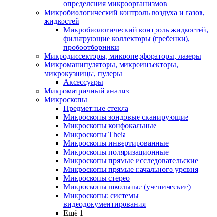
определения микроорганизмов
Микробиологический контроль воздуха и газов,
жидкостей
Микробиологический контроль жидкостей,
фильтрующие коллекторы (гребенки),
пробоотборники
Микродиссекторы, микроперфораторы, лазеры
Микроманипуляторы, микроинъекторы,
микрокузницы, пулеры
Аксессуары
Микроматричный анализ
Микроскопы
Предметные стекла
Микроскопы зондовые сканирующие
Микроскопы конфокальные
Микроскопы Theia
Микроскопы инвертированные
Микроскопы поляризационные
Микроскопы прямые исследовательские
Микроскопы прямые начального уровня
Микроскопы стерео
Микроскопы школьные (ученические)
Микроскопы: системы
видеодокументирования
Ещё 1