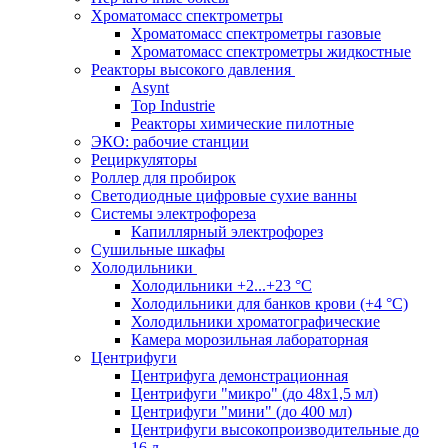
Хроматомасс спектрометры
Хроматомасс спектрометры газовые
Хроматомасс спектрометры жидкостные
Реакторы высокого давления
Asynt
Top Industrie
Реакторы химические пилотные
ЭКО: рабочие станции
Рециркуляторы
Роллер для пробирок
Светодиодные цифровые сухие ванны
Системы электрофореза
Капиллярный электрофорез
Сушильные шкафы
Холодильники
Холодильники +2...+23 °С
Холодильники для банков крови (+4 °С)
Холодильники хроматографические
Камера морозильная лабораторная
Центрифуги
Центрифуга демонстрационная
Центрифуги "микро" (до 48x1,5 мл)
Центрифуги "мини" (до 400 мл)
Центрифуги высокопроизводительные до
16 л