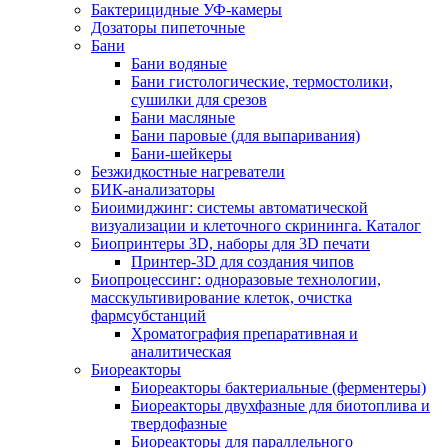
Бактерицидные УФ-камеры
Дозаторы пипеточные
Бани
Бани водяные
Бани гистологические, термостолики,
сушилки для срезов
Бани масляные
Бани паровые (для выпаривания)
Бани-шейкеры
Безжидкостные нагреватели
БИК-анализаторы
Биоимиджинг: системы автоматической
визуализации и клеточного скрининга. Каталог
Биопринтеры 3D, наборы для 3D печати
Принтер-3D для создания чипов
Биопроцессинг: одноразовые технологии,
масскультивирование клеток, очистка
фармсубстанций
Хроматография препаративная и
аналитическая
Биореакторы
Биореакторы бактериальные (ферментеры)
Биореакторы двухфазные для биотоплива и
твердофазные
Биореакторы для параллельного