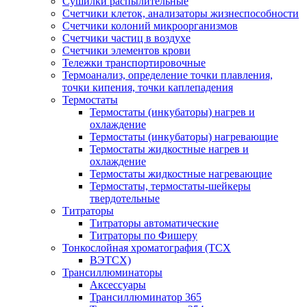
Сушилки распылительные
Счетчики клеток, анализаторы жизнеспособности
Счетчики колоний микроорганизмов
Счетчики частиц в воздухе
Счетчики элементов крови
Тележки транспортировочные
Термоанализ, определение точки плавления,
точки кипения, точки каплепадения
Термостаты
Термостаты (инкубаторы) нагрев и
охлаждение
Термостаты (инкубаторы) нагревающие
Термостаты жидкостные нагрев и
охлаждение
Термостаты жидкостные нагревающие
Термостаты, термостаты-шейкеры
твердотельные
Титраторы
Титраторы автоматические
Титраторы по Фишеру
Тонкослойная хроматография (ТСХ
ВЭТСХ)
Трансиллюминаторы
Аксессуары
Трансиллюминатор 365