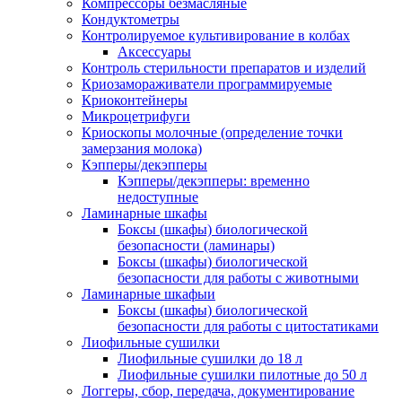
Компрессоры безмасляные
Кондуктометры
Контролируемое культивирование в колбах
Аксессуары
Контроль стерильности препаратов и изделий
Криозамораживатели программируемые
Криоконтейнеры
Микроцетрифуги
Криоскопы молочные (определение точки
замерзания молока)
Кэпперы/декэпперы
Кэпперы/декэпперы: временно
недоступные
Ламинарные шкафы
Боксы (шкафы) биологической
безопасности (ламинары)
Боксы (шкафы) биологической
безопасности для работы с животными
Ламинарные шкафыи
Боксы (шкафы) биологической
безопасности для работы с цитостатиками
Лиофильные сушилки
Лиофильные сушилки до 18 л
Лиофильные сушилки пилотные до 50 л
Логгеры, сбор, передача, документирование