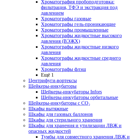
Хроматография пробоподготовка:
фильтрация, ТФЭ и экстракция под
давлением
Хроматографы газовые
Хроматографы гель-проникающие
Хроматографы промышленные
Хроматографы жидкостные высокого
давления (ВЭЖХ)
Хроматографы жидкостные низкого
давления
Хроматографы жидкостные среднего
давления
Хроматографы флэш
Ещё 1
Центрифуги-вортексы
Шейкеры-инкубаторы
Шейкеры-инкубаторы Infors
Шейкеры-инкубаторы орбитальные
Шейкеры-инкубаторы с CО₂
Шкафы вытяжные
Шкафы для газовых баллонов
Шкафы для стерильного хранения
Шкафы для хранения и утилизации ЛВЖ и
опасных жидкостей
Тумбы для совместного хранения ЛВЖ и