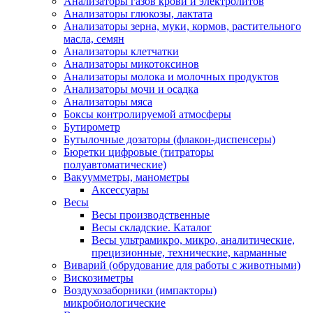
Анализаторы газов крови и электролитов
Анализаторы глюкозы, лактата
Анализаторы зерна, муки, кормов, растительного
масла, семян
Анализаторы клетчатки
Анализаторы микотоксинов
Анализаторы молока и молочных продуктов
Анализаторы мочи и осадка
Анализаторы мяса
Боксы контролируемой атмосферы
Бутирометр
Бутылочные дозаторы (флакон-диспенсеры)
Бюретки цифровые (титраторы
полуавтоматические)
Вакуумметры, манометры
Аксессуары
Весы
Весы производственные
Весы складские. Каталог
Весы ультрамикро, микро, аналитические,
прецизионные, технические, карманные
Виварий (обрудование для работы с животными)
Вискозиметры
Воздухозаборники (импакторы)
микробиологические