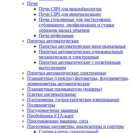
Печи
Печи СВЧ для микробиологии
Печи СВЧ для минерализации
Печи стеклянные для дистилляции,
сублимации, лиофилизации и сушки
образцов малых объемов
Печи муфельные
Пипетки автоматические
Пипетки автоматические многоканальные
Пипетки автоматические одноканальные
механические и электронные
Пипетки автоматические с позитивным
вытеснением
Пипетки автоматические электронные
Планшетные (спектро) фотометры, флуориметры,
люминометры автоматические
Планшетные промыватели (вошеры)
Плитки нагревательные
Плотномеры, гидростатическое взвешивание
Поляриметры
Посудомоечные машины
Пробойники FTA-карт
Просеивающие машины, сита
Проточные цитометры: анализаторы и сортеры
Сортер клеток спектральный