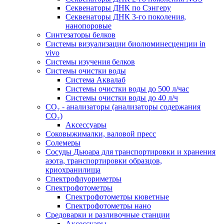
Секвенаторы ДНК по Сэнгеру
Секвенаторы ДНК 3-го поколения,
нанопоровые
Синтезаторы белков
Системы визуализации биолюминесценции in
vivo
Системы изучения белков
Системы очистки воды
Система Аквалаб
Системы очистки воды до 500 л/час
Системы очистки воды до 40 л/ч
СО₂ - анализаторы (анализаторы содержания
СО₂)
Аксессуары
Соковыжималки, валовой пресс
Солемеры
Сосуды Дьюара для транспортировки и хранения
азота, транспортировки образцов,
криохранилища
Спектрофлуориметры
Спектрофотометры
Спектрофотометры кюветные
Спектрофотометры нано
Средоварки и разливочные станции
Аксессуары