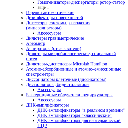
Гомогенизаторы-диспергаторы ротор-статор
Ещё 1
Горелки автоматические
Дезинфекторы поверхностей
Дигесторы, системы разложения
(минерализаторы)
Аксессуары
Дилютеры гравиметрические
Ареометр
Аспираторы (отсасыватели)
Дилютеры микробиологические, спиральный
посев
Дилютеры-диспенсеры Microlab Hamilton
Атомно-абсорбционные и атомно–эмиссионные
спектрометры
Диссоциаторы клеточные (диссикаторы)
Дистилляторы, бидистилляторы
Аксессуары
Бактерицидные облучатели, рециркуляторы
Аксессуары
ДНК-амплификаторы
ДНК-амплификаторы "в реальном времени"
ДНК-амплификаторы "классические"
ДНК-амплификаторы для изотермической
ПЦР