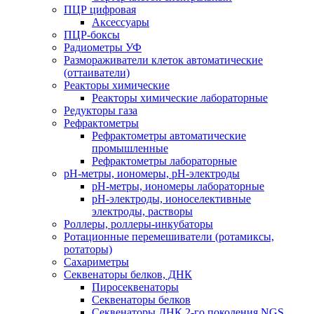
ПЦР цифровая
Аксессуары
ПЦР-боксы
Радиометры УФ
Размораживатели клеток автоматические
(оттаиватели)
Реакторы химические
Реакторы химические лабораторные
Редукторы газа
Рефрактометры
Рефрактометры автоматические
промышленные
Рефрактометры лабораторные
рН-метры, иономеры, рН-электроды
рН-метры, иономеры лабораторные
рН-электроды, ионоселективные
электроды, растворы
Роллеры, роллеры-инкубаторы
Ротационные перемешиватели (ротамиксы,
ротаторы)
Сахариметры
Секвенаторы белков, ДНК
Пиросеквенаторы
Секвенаторы белков
Секвенаторы ДНК 2-го поколения NGS