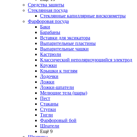
Средства защиты
Стеклянная посуда
Стеклянные капиллярные вискозиметры
Фарфоровая посуда
Баки
Барабаны
Вставки для эксикатора
Выпарительные пластины
Выпарительные чашки
Кастрюли
Классический неполяризующийся электрод
Кружки
Крышки к тиглям
Лодочки
Ложки
Ложки-шпатели
Мелющие тела (шары)
Пест
Стаканы
Ступки
Тигли
Фарфоровый бой
Шпатели
Ещё 9
Штативы