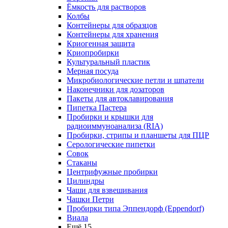
Ёмкость для растворов
Колбы
Контейнеры для образцов
Контейнеры для хранения
Криогенная защита
Криопробирки
Культуральный пластик
Мерная посуда
Микробиологические петли и шпатели
Наконечники для дозаторов
Пакеты для автоклавирования
Пипетка Пастера
Пробирки и крышки для
радиоиммуноанализа (RIA)
Пробирки, стрипы и планшеты для ПЦР
Серологические пипетки
Совок
Стаканы
Центрифужные пробирки
Цилиндры
Чаши для взвешивания
Чашки Петри
Пробирки типа Эппендорф (Eppendorf)
Виала
Ещё 15