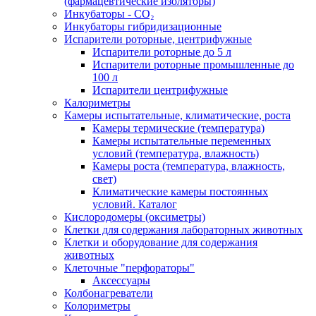
(фармацевтические изоляторы)
Инкубаторы - CO₂
Инкубаторы гибридизационные
Испарители роторные, центрифужные
Испарители роторные до 5 л
Испарители роторные промышленные до
100 л
Испарители центрифужные
Калориметры
Камеры испытательные, климатические, роста
Камеры термические (температура)
Камеры испытательные переменных
условий (температура, влажность)
Камеры роста (температура, влажность,
свет)
Климатические камеры постоянных
условий. Каталог
Кислородомеры (оксиметры)
Клетки для содержания лабораторных животных
Клетки и оборудование для содержания
животных
Клеточные "перфораторы"
Аксессуары
Колбонагреватели
Колориметры