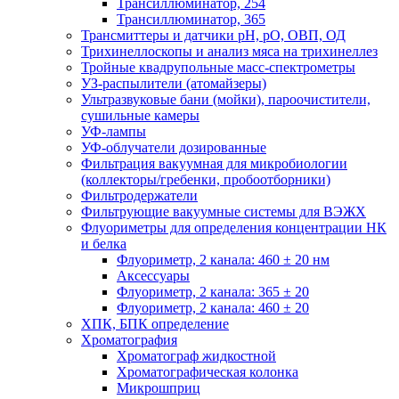
Трансиллюминатор, 254
Трансиллюминатор, 365
Трансмиттеры и датчики рН, рО, ОВП, ОД
Трихинеллоскопы и анализ мяса на трихинеллез
Тройные квадрупольные масс-спектрометры
УЗ-распылители (атомайзеры)
Ультразвуковые бани (мойки), пароочистители,
сушильные камеры
УФ-лампы
УФ-облучатели дозированные
Фильтрация вакуумная для микробиологии
(коллекторы/гребенки, пробоотборники)
Фильтродержатели
Фильтрующие вакуумные системы для ВЭЖХ
Флуориметры для определения концентрации НК
и белка
Флуориметр, 2 канала: 460 ± 20 нм
Аксессуары
Флуориметр, 2 канала: 365 ± 20
Флуориметр, 2 канала: 460 ± 20
ХПК, БПК определение
Хроматография
Хроматограф жидкостной
Хроматографическая колонка
Микрошприц