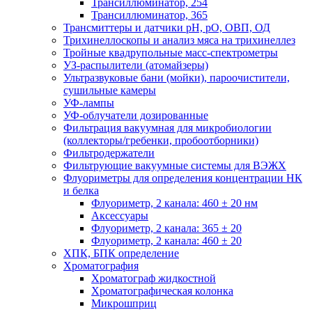
Трансиллюминатор, 254
Трансиллюминатор, 365
Трансмиттеры и датчики рН, рО, ОВП, ОД
Трихинеллоскопы и анализ мяса на трихинеллез
Тройные квадрупольные масс-спектрометры
УЗ-распылители (атомайзеры)
Ультразвуковые бани (мойки), пароочистители,
сушильные камеры
УФ-лампы
УФ-облучатели дозированные
Фильтрация вакуумная для микробиологии
(коллекторы/гребенки, пробоотборники)
Фильтродержатели
Фильтрующие вакуумные системы для ВЭЖХ
Флуориметры для определения концентрации НК
и белка
Флуориметр, 2 канала: 460 ± 20 нм
Аксессуары
Флуориметр, 2 канала: 365 ± 20
Флуориметр, 2 канала: 460 ± 20
ХПК, БПК определение
Хроматография
Хроматограф жидкостной
Хроматографическая колонка
Микрошприц