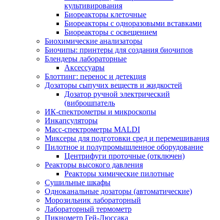
культивирования
Биореакторы клеточные
Биореакторы с одноразовыми вставками
Биореакторы с освещением
Биохимические анализаторы
Биочипы: принтеры для создания биочипов
Блендеры лабораторные
Аксессуары
Блоттинг: перенос и детекция
Дозаторы сыпучих веществ и жидкостей
Дозатор ручной электрический
(виброшпатель
ИК-спектрометры и микроскопы
Инкапсуляторы
Масс-спектрометры MALDI
Миксеры для подготовки сред и перемешивания
Пилотное и полупромышленное оборудование
Центрифуги проточные (отключен)
Реакторы высокого давления
Реакторы химические пилотные
Сушильные шкафы
Одноканальные дозаторы (автоматические)
Морозильник лабораторный
Лабораторный термометр
Пикнометр Гей-Люссака