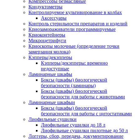
Компрессоры безмасляные
Кондуктометры
Контролируемое культивирование в колбах
Аксессуары
Контроль стерильности препаратов и изделий
Криозамораживатели программируемые
Криоконтейнеры
Микроцетрифуги
Криоскопы молочные (определение точки
замерзания молока)
Кэпперы/декэпперы
Кэпперы/декэпперы: временно
недоступные
Ламинарные шкафы
Боксы (шкафы) биологической
безопасности (ламинары)
Боксы (шкафы) биологической
безопасности для работы с животными
Ламинарные шкафыи
Боксы (шкафы) биологической
безопасности для работы с цитостатиками
Лиофильные сушилки
Лиофильные сушилки до 18 л
Лиофильные сушилки пилотные до 50 л
Логгеры, сбор, передача, документирование