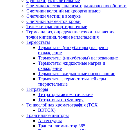
Сушилки распылительные
Счетчики клеток, анализаторы жизнеспособности
Счетчики колоний микроорганизмов
Счетчики частиц в воздухе
Счетчики элементов крови
Тележки транспортировочные
Термоанализ, определение точки плавления,
точки кипения, точки каплепадения
Термостаты
Термостаты (инкубаторы) нагрев и
охлаждение
Термостаты (инкубаторы) нагревающие
Термостаты жидкостные нагрев и
охлаждение
Термостаты жидкостные нагревающие
Термостаты, термостаты-шейкеры
твердотельные
Титраторы
Титраторы автоматические
Титраторы по Фишеру
Тонкослойная хроматография (ТСХ
ВЭТСХ)
Трансиллюминаторы
Аксессуары
Трансиллюминатор 365