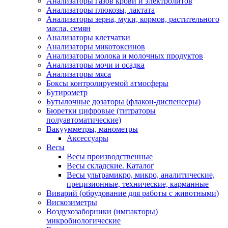
Анализаторы газов крови и электролитов
Анализаторы глюкозы, лактата
Анализаторы зерна, муки, кормов, растительного
масла, семян
Анализаторы клетчатки
Анализаторы микотоксинов
Анализаторы молока и молочных продуктов
Анализаторы мочи и осадка
Анализаторы мяса
Боксы контролируемой атмосферы
Бутирометр
Бутылочные дозаторы (флакон-диспенсеры)
Бюретки цифровые (титраторы
полуавтоматические)
Вакуумметры, манометры
Аксессуары
Весы
Весы производственные
Весы складские. Каталог
Весы ультрамикро, микро, аналитические,
прецизионные, технические, карманные
Виварий (обрудование для работы с животными)
Вискозиметры
Воздухозаборники (импакторы)
микробиологические