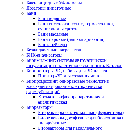
Бактерицидные УФ-камеры
Дозаторы пипеточные
Бани
Бани водяные
Бани гистологические, термостолики,
сушилки для срезов
Бани масляные
Бани паровые (для выпаривания)
Бани-шейкеры
Безжидкостные нагреватели
БИК-анализаторы
Биоимиджинг: системы автоматической
визуализации и клеточного скрининга. Каталог
Биопринтеры 3D, наборы для 3D печати
Принтер-3D для создания чипов
Биопроцессинг: одноразовые технологии,
масскультивирование клеток, очистка
фармсубстанций
Хроматография препаративная и
аналитическая
Биореакторы
Биореакторы бактериальные (ферментеры)
Биореакторы двухфазные для биотоплива и
твердофазные
Биореакторы для параллельного