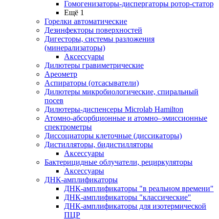
Гомогенизаторы-диспергаторы ротор-статор
Ещё 1
Горелки автоматические
Дезинфекторы поверхностей
Дигесторы, системы разложения
(минерализаторы)
Аксессуары
Дилютеры гравиметрические
Ареометр
Аспираторы (отсасыватели)
Дилютеры микробиологические, спиральный
посев
Дилютеры-диспенсеры Microlab Hamilton
Атомно-абсорбционные и атомно–эмиссионные
спектрометры
Диссоциаторы клеточные (диссикаторы)
Дистилляторы, бидистилляторы
Аксессуары
Бактерицидные облучатели, рециркуляторы
Аксессуары
ДНК-амплификаторы
ДНК-амплификаторы "в реальном времени"
ДНК-амплификаторы "классические"
ДНК-амплификаторы для изотермической
ПЦР