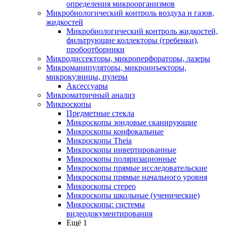
определения микроорганизмов
Микробиологический контроль воздуха и газов,
жидкостей
Микробиологический контроль жидкостей,
фильтрующие коллекторы (гребенки),
пробоотборники
Микродиссекторы, микроперфораторы, лазеры
Микроманипуляторы, микроинъекторы,
микрокузницы, пулеры
Аксессуары
Микроматричный анализ
Микроскопы
Предметные стекла
Микроскопы зондовые сканирующие
Микроскопы конфокальные
Микроскопы Theia
Микроскопы инвертированные
Микроскопы поляризационные
Микроскопы прямые исследовательские
Микроскопы прямые начального уровня
Микроскопы стерео
Микроскопы школьные (ученические)
Микроскопы: системы
видеодокументирования
Ещё 1