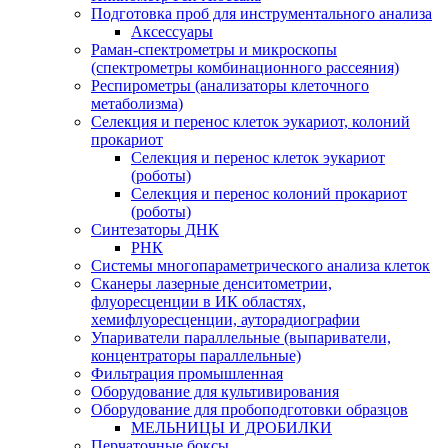
Подготовка проб для инструментального анализа
Аксессуары
Раман-спектрометры и микроскопы
(спектрометры комбинационного рассеяния)
Респирометры (анализаторы клеточного
метаболизма)
Селекция и перенос клеток эукариот, колоний
прокариот
Селекция и перенос клеток эукариот
(роботы)
Селекция и перенос колоний прокариот
(роботы)
Синтезаторы ДНК
РНК
Системы многопараметрического анализа клеток
Сканеры лазерные денситометрии,
флуоресценции в ИК областях,
хемифлуоресценции, ауторадиографии
Упариватели параллельные (выпариватели,
концентраторы параллельные)
Фильтрация промышленная
Оборудование для культивирования
Оборудование для пробоподготовки образцов
МЕЛЬНИЦЫ И ДРОБИЛКИ
Перчаточные боксы