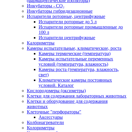
(фармацевтические изоляторы)
Инкубаторы - CO₂
Инкубаторы гибридизационные
Испарители роторные, центрифужные
Испарители роторные до 5 л
Испарители роторные промышленные до
100 л
Испарители центрифужные
Калориметры
Камеры испытательные, климатические, роста
Камеры термические (температура)
Камеры испытательные переменных
условий (температура, влажность)
Камеры роста (температура, влажность,
свет)
Климатические камеры постоянных
условий. Каталог
Кислородомеры (оксиметры)
Клетки для содержания лабораторных животных
Клетки и оборудование для содержания
животных
Клеточные "перфораторы"
Аксессуары
Колбонагреватели
Колориметры