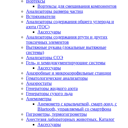
Вортексы
Вортексы для смешивания компонентов
Анализаторы размера частиц
Встряхиватели
Анализаторы содержания общего углерода и
азота (ТОС)
Аксессуары
Анализаторы содержания ртути и других
токсичных элементов
Вытяжные рукава (локальные вытяжные
системы)
Анализаторы СОЭ
Гель- и хемидокументирующие системы
Аксессуары
Анаэробные и микроаэрофильные станции
Гематологические анализаторы
Анаэростаты
Генераторы жидкого азота
Генераторы сухого льда
Анемометры
Анемометр с крыльчаткой, смарт-зонд, с
Bluetooth, управляемый со смартфона
Гигрометры, термогигрометры
Анестезия лабораторных животных. Каталог
Аксессуары