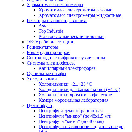
Хроматомасс спектрометры
Хроматомасс спектрометры газовые
Хроматомасс спектрометры жидкостные
Реакторы высокого давления
Asynt
Top Industrie
Реакторы химические пилотные
ЭКО: рабочие станции
Рециркуляторы
Роллер для пробирок
Светодиодные цифровые сухие ванны
Системы электрофореза
Капиллярный электрофорез
Сушильные шкафы
Холодильники
Холодильники +2...+23 °С
Холодильники для банков крови (+4 °С)
Холодильники хроматографические
Камера морозильная лабораторная
Центрифуги
Центрифуга демонстрационная
Центрифуги "микро" (до 48x1,5 мл)
Центрифуги "мини" (до 400 мл)
Центрифуги высокопроизводительные до
16 л