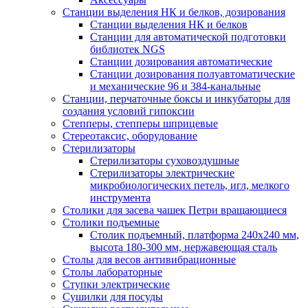
Станции выделения НК и белков, дозирования
Станции выделения НК и белков
Станции для автоматической подготовки
библиотек NGS
Станции дозирования автоматические
Станции дозирования полуавтоматические
и механические 96 и 384-канальные
Станции, перчаточные боксы и инкубаторы для
создания условий гипоксии
Степперы, степперы шприцевые
Стереотаксис, оборудование
Стерилизаторы
Стерилизаторы суховоздушные
Стерилизаторы электрические
микробиологических петель, игл, мелкого
инструмента
Столики для засева чашек Петри вращающиеся
Столики подъемные
Столик подъемный, платформа 240х240 мм,
высота 180-300 мм, нержавеющая сталь
Столы для весов антивибрационные
Столы лабораторные
Ступки электрические
Сушилки для посуды