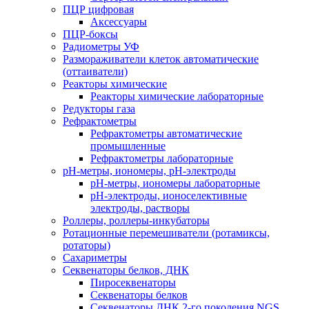
ПЦР цифровая
Аксессуары
ПЦР-боксы
Радиометры УФ
Размораживатели клеток автоматические
(оттаиватели)
Реакторы химические
Реакторы химические лабораторные
Редукторы газа
Рефрактометры
Рефрактометры автоматические
промышленные
Рефрактометры лабораторные
рН-метры, иономеры, рН-электроды
рН-метры, иономеры лабораторные
рН-электроды, ионоселективные
электроды, растворы
Роллеры, роллеры-инкубаторы
Ротационные перемешиватели (ротамиксы,
ротаторы)
Сахариметры
Секвенаторы белков, ДНК
Пиросеквенаторы
Секвенаторы белков
Секвенаторы ДНК 2-го поколения NGS