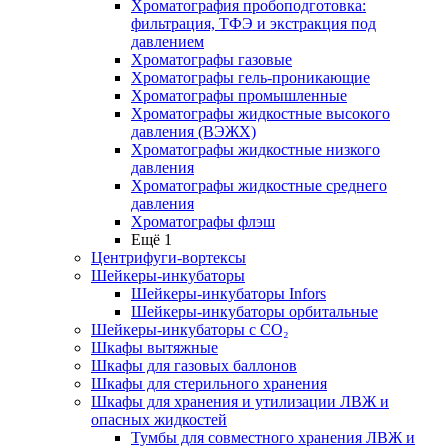
Хроматография пробоподготовка:
фильтрация, ТФЭ и экстракция под
давлением
Хроматографы газовые
Хроматографы гель-проникающие
Хроматографы промышленные
Хроматографы жидкостные высокого
давления (ВЭЖХ)
Хроматографы жидкостные низкого
давления
Хроматографы жидкостные среднего
давления
Хроматографы флэш
Ещё 1
Центрифуги-вортексы
Шейкеры-инкубаторы
Шейкеры-инкубаторы Infors
Шейкеры-инкубаторы орбитальные
Шейкеры-инкубаторы с CО₂
Шкафы вытяжные
Шкафы для газовых баллонов
Шкафы для стерильного хранения
Шкафы для хранения и утилизации ЛВЖ и
опасных жидкостей
Тумбы для совместного хранения ЛВЖ и