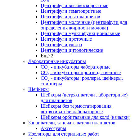
Центрифуги высокоскоростные
Центрифуги гематокритные
Центрифуги для планшетов
Центрифуги молочные (центрифуги для
определения жирности молока)
Центрифуги мультифункциональные
Центрифуги проточные
Центрифуги ультра
Центрифуги цитологические
Ещё 2
Лабораторные инкубаторы
СО₂ - инкубаторы лабораторные
СО₂ - инкубаторы производственные
СО₂ - инкубаторы: роллеры, шейкеры,
спиннеры
Шейкеры
Шейкеры (встряхиватели лабораторные)
для планшетов
Шейкеры без термостатирования,
встряхиватели лабораторные
Шейкеры орбитальные для колб (качалки)
Запаиватели, запечатыватели планшетов
Аксессуары
Изоляторы для стерильных работ