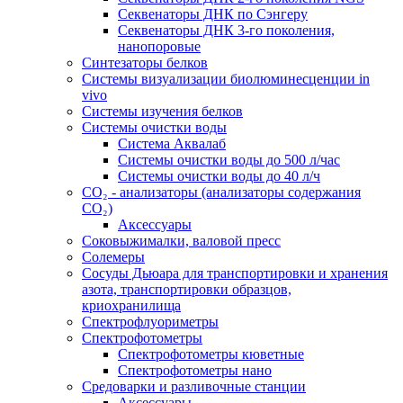
Секвенаторы ДНК по Сэнгеру
Секвенаторы ДНК 3-го поколения,
нанопоровые
Синтезаторы белков
Системы визуализации биолюминесценции in
vivo
Системы изучения белков
Системы очистки воды
Система Аквалаб
Системы очистки воды до 500 л/час
Системы очистки воды до 40 л/ч
СО₂ - анализаторы (анализаторы содержания
СО₂)
Аксессуары
Соковыжималки, валовой пресс
Солемеры
Сосуды Дьюара для транспортировки и хранения
азота, транспортировки образцов,
криохранилища
Спектрофлуориметры
Спектрофотометры
Спектрофотометры кюветные
Спектрофотометры нано
Средоварки и разливочные станции
Аксессуары