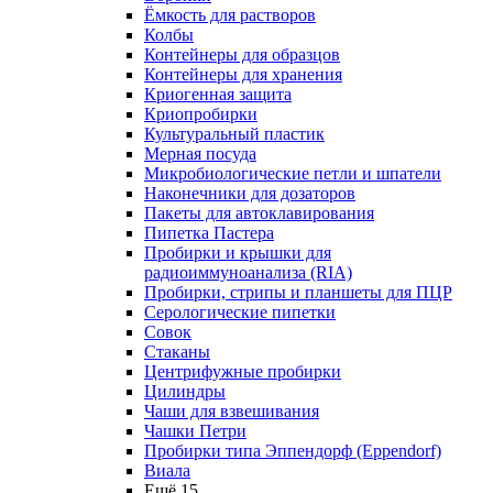
Ёмкость для растворов
Колбы
Контейнеры для образцов
Контейнеры для хранения
Криогенная защита
Криопробирки
Культуральный пластик
Мерная посуда
Микробиологические петли и шпатели
Наконечники для дозаторов
Пакеты для автоклавирования
Пипетка Пастера
Пробирки и крышки для
радиоиммуноанализа (RIA)
Пробирки, стрипы и планшеты для ПЦР
Серологические пипетки
Совок
Стаканы
Центрифужные пробирки
Цилиндры
Чаши для взвешивания
Чашки Петри
Пробирки типа Эппендорф (Eppendorf)
Виала
Ещё 15