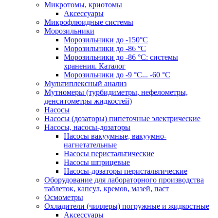
Микротомы, криотомы
Аксессуары
Микрофлюидные системы
Морозильники
Морозильники до -150°С
Морозильники до -86 °C
Морозильники до -86 °C: системы
хранения. Каталог
Морозильники до -9 °C... -60 °C
Мультиплексный анализ
Мутномеры (турбидиметры, нефелометры,
денситометры жидкостей)
Насосы
Насосы (дозаторы) пипеточные электрические
Насосы, насосы-дозаторы
Насосы вакуумные, вакуумно-
нагнетательные
Насосы перистальтические
Насосы шприцевые
Насосы-дозаторы перистальтические
Оборудование для лабораторного производства
таблеток, капсул, кремов, мазей, паст
Осмометры
Охладители (чиллеры) погружные и жидкостные
Аксессуары