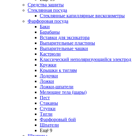
Средства защиты
Стеклянная посуда
Стеклянные капиллярные вискозиметры
Фарфоровая посуда
Баки
Барабаны
Вставки для эксикатора
Выпарительные пластины
Выпарительные чашки
Кастрюли
Классический неполяризующийся электрод
Кружки
Крышки к тиглям
Лодочки
Ложки
Ложки-шпатели
Мелющие тела (шары)
Пест
Стаканы
Ступки
Тигли
Фарфоровый бой
Шпатели
Ещё 9
Штативы