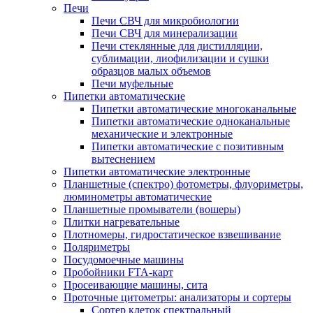
Печи
Печи СВЧ для микробиологии
Печи СВЧ для минерализации
Печи стеклянные для дистилляции,
сублимации, лиофилизации и сушки
образцов малых объемов
Печи муфельные
Пипетки автоматические
Пипетки автоматические многоканальные
Пипетки автоматические одноканальные
механические и электронные
Пипетки автоматические с позитивным
вытеснением
Пипетки автоматические электронные
Планшетные (спектро) фотометры, флуориметры,
люминометры автоматические
Планшетные промыватели (вошеры)
Плитки нагревательные
Плотномеры, гидростатическое взвешивание
Поляриметры
Посудомоечные машины
Пробойники FTA-карт
Просеивающие машины, сита
Проточные цитометры: анализаторы и сортеры
Сортер клеток спектральный