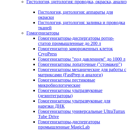
Гистология, цитология: проводка, окраска, анализ
Гистология, цитология: аппараты для
окраски
Гистология, цитология: заливка и проводка
тканей
Гомогенизаторы
Гомогенизаторы-диспергаторы ротор-
статор промышленные до 200 л
Гомогенизатор замороженных клеток
CryoPress
Гомогенизаторы "под давлением" до 1000 л
Гомогенизаторы лопаточные ("стомакер")
Гомогенизаторы механические для работы с
матриксами (FastPrep и аналоги)
Гомогенизаторы пестиковые
микробиологические
Гомогенизаторы ультразвуковые
(дезинтеграторы)
Гомогенизаторы ультразвуковые для
нарезки ДНК
Гомогенизаторы универсальные UltraTurrax
Tube Drive
Гомогенизаторы-диспергаторы
промышленные MagicLab