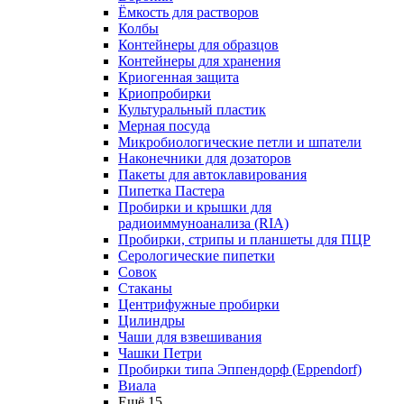
Ёмкость для растворов
Колбы
Контейнеры для образцов
Контейнеры для хранения
Криогенная защита
Криопробирки
Культуральный пластик
Мерная посуда
Микробиологические петли и шпатели
Наконечники для дозаторов
Пакеты для автоклавирования
Пипетка Пастера
Пробирки и крышки для
радиоиммуноанализа (RIA)
Пробирки, стрипы и планшеты для ПЦР
Серологические пипетки
Совок
Стаканы
Центрифужные пробирки
Цилиндры
Чаши для взвешивания
Чашки Петри
Пробирки типа Эппендорф (Eppendorf)
Виала
Ещё 15