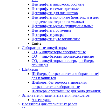
Центрифуги высокоскоростные
Центрифуги гематокритные
Центрифуги для планшетов
Центрифуги молочные (центрифуги для
определения жирности молока)
Центрифуги мультифункциональные
Центрифуги проточные
Центрифуги ультра
Центрифуги цитологические
Ещё 2
Лабораторные инкубаторы
СО₂ - инкубаторы лабораторные
СО₂ - инкубаторы производственные
СО₂ - инкубаторы: роллеры, шейкеры,
спиннеры
Шейкеры
Шейкеры (встряхиватели лабораторные)
для планшетов
Шейкеры без термостатирования,
встряхиватели лабораторные
Шейкеры орбитальные для колб (качалки)
Запаиватели, запечатыватели планшетов
Аксессуары
Изоляторы для стерильных работ