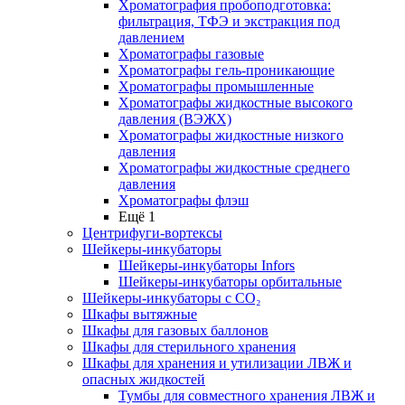
Хроматография пробоподготовка:
фильтрация, ТФЭ и экстракция под
давлением
Хроматографы газовые
Хроматографы гель-проникающие
Хроматографы промышленные
Хроматографы жидкостные высокого
давления (ВЭЖХ)
Хроматографы жидкостные низкого
давления
Хроматографы жидкостные среднего
давления
Хроматографы флэш
Ещё 1
Центрифуги-вортексы
Шейкеры-инкубаторы
Шейкеры-инкубаторы Infors
Шейкеры-инкубаторы орбитальные
Шейкеры-инкубаторы с CО₂
Шкафы вытяжные
Шкафы для газовых баллонов
Шкафы для стерильного хранения
Шкафы для хранения и утилизации ЛВЖ и
опасных жидкостей
Тумбы для совместного хранения ЛВЖ и