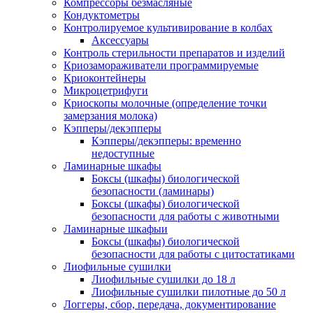
Компрессоры безмасляные
Кондуктометры
Контролируемое культивирование в колбах
Аксессуары
Контроль стерильности препаратов и изделий
Криозамораживатели программируемые
Криоконтейнеры
Микроцетрифуги
Криоскопы молочные (определение точки
замерзания молока)
Кэпперы/декэпперы
Кэпперы/декэпперы: временно
недоступные
Ламинарные шкафы
Боксы (шкафы) биологической
безопасности (ламинары)
Боксы (шкафы) биологической
безопасности для работы с животными
Ламинарные шкафыи
Боксы (шкафы) биологической
безопасности для работы с цитостатиками
Лиофильные сушилки
Лиофильные сушилки до 18 л
Лиофильные сушилки пилотные до 50 л
Логгеры, сбор, передача, документирование