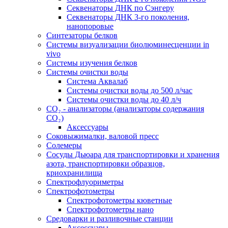
Секвенаторы ДНК по Сэнгеру
Секвенаторы ДНК 3-го поколения,
нанопоровые
Синтезаторы белков
Системы визуализации биолюминесценции in
vivo
Системы изучения белков
Системы очистки воды
Система Аквалаб
Системы очистки воды до 500 л/час
Системы очистки воды до 40 л/ч
СО₂ - анализаторы (анализаторы содержания
СО₂)
Аксессуары
Соковыжималки, валовой пресс
Солемеры
Сосуды Дьюара для транспортировки и хранения
азота, транспортировки образцов,
криохранилища
Спектрофлуориметры
Спектрофотометры
Спектрофотометры кюветные
Спектрофотометры нано
Средоварки и разливочные станции
Аксессуары