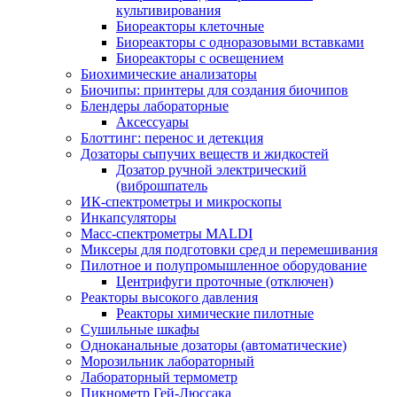
культивирования
Биореакторы клеточные
Биореакторы с одноразовыми вставками
Биореакторы с освещением
Биохимические анализаторы
Биочипы: принтеры для создания биочипов
Блендеры лабораторные
Аксессуары
Блоттинг: перенос и детекция
Дозаторы сыпучих веществ и жидкостей
Дозатор ручной электрический
(виброшпатель
ИК-спектрометры и микроскопы
Инкапсуляторы
Масс-спектрометры MALDI
Миксеры для подготовки сред и перемешивания
Пилотное и полупромышленное оборудование
Центрифуги проточные (отключен)
Реакторы высокого давления
Реакторы химические пилотные
Сушильные шкафы
Одноканальные дозаторы (автоматические)
Морозильник лабораторный
Лабораторный термометр
Пикнометр Гей-Люссака