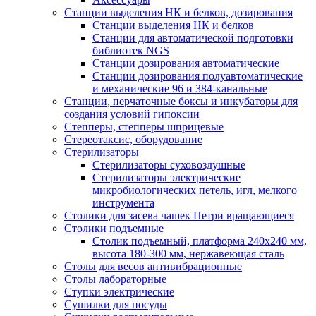
Станции выделения НК и белков, дозирования
Станции выделения НК и белков
Станции для автоматической подготовки
библиотек NGS
Станции дозирования автоматические
Станции дозирования полуавтоматические
и механические 96 и 384-канальные
Станции, перчаточные боксы и инкубаторы для
создания условий гипоксии
Степперы, степперы шприцевые
Стереотаксис, оборудование
Стерилизаторы
Стерилизаторы суховоздушные
Стерилизаторы электрические
микробиологических петель, игл, мелкого
инструмента
Столики для засева чашек Петри вращающиеся
Столики подъемные
Столик подъемный, платформа 240х240 мм,
высота 180-300 мм, нержавеющая сталь
Столы для весов антивибрационные
Столы лабораторные
Ступки электрические
Сушилки для посуды