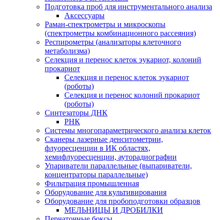
Подготовка проб для инструментального анализа
Аксессуары
Раман-спектрометры и микроскопы
(спектрометры комбинационного рассеяния)
Респирометры (анализаторы клеточного
метаболизма)
Селекция и перенос клеток эукариот, колоний
прокариот
Селекция и перенос клеток эукариот
(роботы)
Селекция и перенос колоний прокариот
(роботы)
Синтезаторы ДНК
РНК
Системы многопараметрического анализа клеток
Сканеры лазерные денситометрии,
флуоресценции в ИК областях,
хемифлуоресценции, ауторадиографии
Упариватели параллельные (выпариватели,
концентраторы параллельные)
Фильтрация промышленная
Оборудование для культивирования
Оборудование для пробоподготовки образцов
МЕЛЬНИЦЫ И ДРОБИЛКИ
Перчаточные боксы