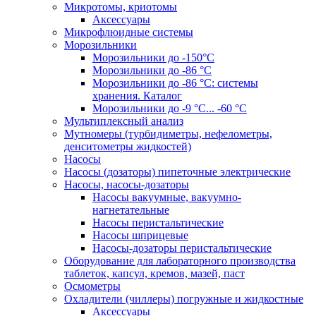
Микротомы, криотомы
Аксессуары
Микрофлюидные системы
Морозильники
Морозильники до -150°С
Морозильники до -86 °C
Морозильники до -86 °C: системы
хранения. Каталог
Морозильники до -9 °C... -60 °C
Мультиплексный анализ
Мутномеры (турбидиметры, нефелометры,
денситометры жидкостей)
Насосы
Насосы (дозаторы) пипеточные электрические
Насосы, насосы-дозаторы
Насосы вакуумные, вакуумно-
нагнетательные
Насосы перистальтические
Насосы шприцевые
Насосы-дозаторы перистальтические
Оборудование для лабораторного производства
таблеток, капсул, кремов, мазей, паст
Осмометры
Охладители (чиллеры) погружные и жидкостные
Аксессуары