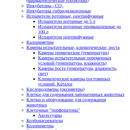
(фармацевтические изоляторы)
Инкубаторы - CO₂
Инкубаторы гибридизационные
Испарители роторные, центрифужные
Испарители роторные до 5 л
Испарители роторные промышленные до
100 л
Испарители центрифужные
Калориметры
Камеры испытательные, климатические, роста
Камеры термические (температура)
Камеры испытательные переменных
условий (температура, влажность)
Камеры роста (температура, влажность,
свет)
Климатические камеры постоянных
условий. Каталог
Кислородомеры (оксиметры)
Клетки для содержания лабораторных животных
Клетки и оборудование для содержания
животных
Клеточные "перфораторы"
Аксессуары
Колбонагреватели
Колориметры