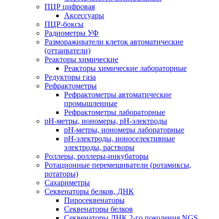
ПЦР цифровая
Аксессуары
ПЦР-боксы
Радиометры УФ
Размораживатели клеток автоматические
(оттаиватели)
Реакторы химические
Реакторы химические лабораторные
Редукторы газа
Рефрактометры
Рефрактометры автоматические
промышленные
Рефрактометры лабораторные
рН-метры, иономеры, рН-электроды
рН-метры, иономеры лабораторные
рН-электроды, ионоселективные
электроды, растворы
Роллеры, роллеры-инкубаторы
Ротационные перемешиватели (ротамиксы,
ротаторы)
Сахариметры
Секвенаторы белков, ДНК
Пиросеквенаторы
Секвенаторы белков
Секвенаторы ДНК 2-го поколения NGS