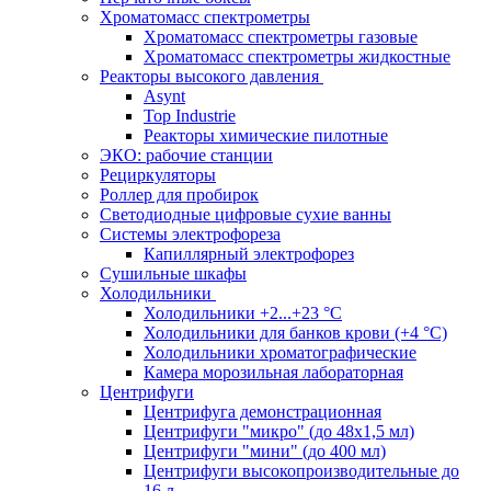
Хроматомасс спектрометры
Хроматомасс спектрометры газовые
Хроматомасс спектрометры жидкостные
Реакторы высокого давления
Asynt
Top Industrie
Реакторы химические пилотные
ЭКО: рабочие станции
Рециркуляторы
Роллер для пробирок
Светодиодные цифровые сухие ванны
Системы электрофореза
Капиллярный электрофорез
Сушильные шкафы
Холодильники
Холодильники +2...+23 °С
Холодильники для банков крови (+4 °С)
Холодильники хроматографические
Камера морозильная лабораторная
Центрифуги
Центрифуга демонстрационная
Центрифуги "микро" (до 48x1,5 мл)
Центрифуги "мини" (до 400 мл)
Центрифуги высокопроизводительные до
16 л