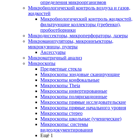
определения микроорганизмов
Микробиологический контроль воздуха и газов,
жидкостей
Микробиологический контроль жидкостей,
фильтрующие коллекторы (гребенки),
пробоотборники
Микродиссекторы, микроперфораторы, лазеры
Микроманипуляторы, микроинъекторы,
микрокузницы, пулеры
Аксессуары
Микроматричный анализ
Микроскопы
Предметные стекла
Микроскопы зондовые сканирующие
Микроскопы конфокальные
Микроскопы Theia
Микроскопы инвертированные
Микроскопы поляризационные
Микроскопы прямые исследовательские
Микроскопы прямые начального уровня
Микроскопы стерео
Микроскопы школьные (ученические)
Микроскопы: системы
видеодокументирования
Ещё 1