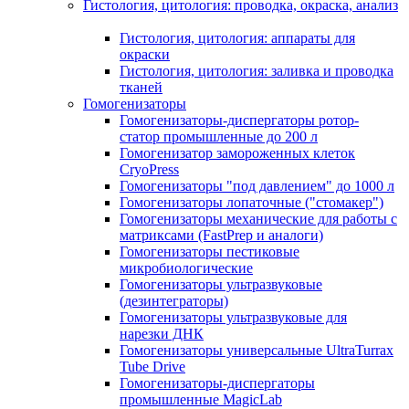
Гистология, цитология: проводка, окраска, анализ
Гистология, цитология: аппараты для
окраски
Гистология, цитология: заливка и проводка
тканей
Гомогенизаторы
Гомогенизаторы-диспергаторы ротор-
статор промышленные до 200 л
Гомогенизатор замороженных клеток
CryoPress
Гомогенизаторы "под давлением" до 1000 л
Гомогенизаторы лопаточные ("стомакер")
Гомогенизаторы механические для работы с
матриксами (FastPrep и аналоги)
Гомогенизаторы пестиковые
микробиологические
Гомогенизаторы ультразвуковые
(дезинтеграторы)
Гомогенизаторы ультразвуковые для
нарезки ДНК
Гомогенизаторы универсальные UltraTurrax
Tube Drive
Гомогенизаторы-диспергаторы
промышленные MagicLab