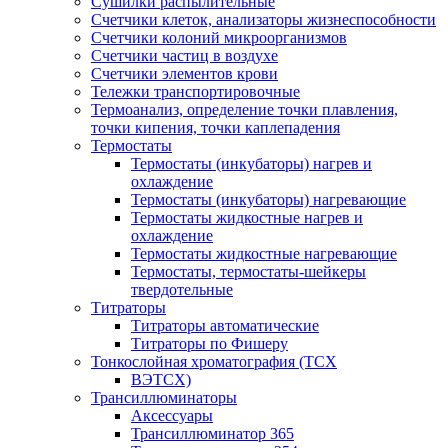
Сушилки распылительные
Счетчики клеток, анализаторы жизнеспособности
Счетчики колоний микроорганизмов
Счетчики частиц в воздухе
Счетчики элементов крови
Тележки транспортировочные
Термоанализ, определение точки плавления,
точки кипения, точки каплепадения
Термостаты
Термостаты (инкубаторы) нагрев и
охлаждение
Термостаты (инкубаторы) нагревающие
Термостаты жидкостные нагрев и
охлаждение
Термостаты жидкостные нагревающие
Термостаты, термостаты-шейкеры
твердотельные
Титраторы
Титраторы автоматические
Титраторы по Фишеру
Тонкослойная хроматография (ТСХ
ВЭТСХ)
Трансиллюминаторы
Аксессуары
Трансиллюминатор 365