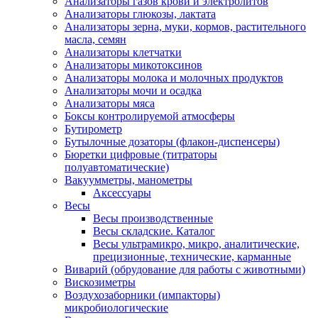
Анализаторы газов крови и электролитов
Анализаторы глюкозы, лактата
Анализаторы зерна, муки, кормов, растительного
масла, семян
Анализаторы клетчатки
Анализаторы микотоксинов
Анализаторы молока и молочных продуктов
Анализаторы мочи и осадка
Анализаторы мяса
Боксы контролируемой атмосферы
Бутирометр
Бутылочные дозаторы (флакон-диспенсеры)
Бюретки цифровые (титраторы
полуавтоматические)
Вакуумметры, манометры
Аксессуары
Весы
Весы производственные
Весы складские. Каталог
Весы ультрамикро, микро, аналитические,
прецизионные, технические, карманные
Виварий (обрудование для работы с животными)
Вискозиметры
Воздухозаборники (импакторы)
микробиологические