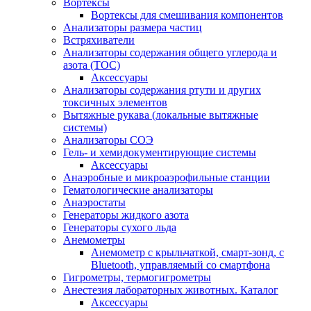
Вортексы
Вортексы для смешивания компонентов
Анализаторы размера частиц
Встряхиватели
Анализаторы содержания общего углерода и
азота (ТОС)
Аксессуары
Анализаторы содержания ртути и других
токсичных элементов
Вытяжные рукава (локальные вытяжные
системы)
Анализаторы СОЭ
Гель- и хемидокументирующие системы
Аксессуары
Анаэробные и микроаэрофильные станции
Гематологические анализаторы
Анаэростаты
Генераторы жидкого азота
Генераторы сухого льда
Анемометры
Анемометр с крыльчаткой, смарт-зонд, с
Bluetooth, управляемый со смартфона
Гигрометры, термогигрометры
Анестезия лабораторных животных. Каталог
Аксессуары