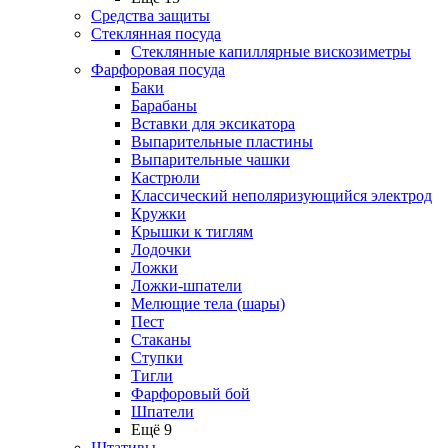
Средства защиты
Стеклянная посуда
Стеклянные капиллярные вискозиметры
Фарфоровая посуда
Баки
Барабаны
Вставки для эксикатора
Выпарительные пластины
Выпарительные чашки
Кастрюли
Классический неполяризующийся электрод
Кружки
Крышки к тиглям
Лодочки
Ложки
Ложки-шпатели
Мелющие тела (шары)
Пест
Стаканы
Ступки
Тигли
Фарфоровый бой
Шпатели
Ещё 9
Штативы