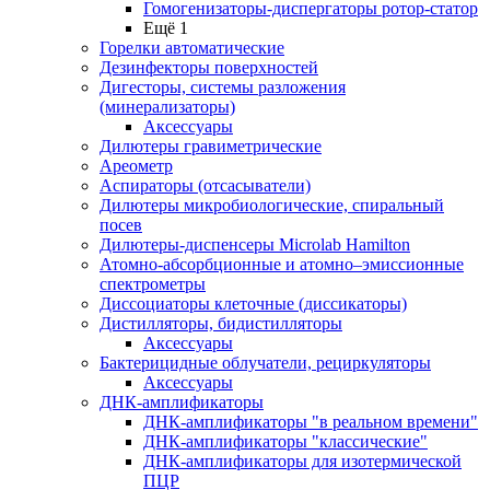
Гомогенизаторы-диспергаторы ротор-статор
Ещё 1
Горелки автоматические
Дезинфекторы поверхностей
Дигесторы, системы разложения
(минерализаторы)
Аксессуары
Дилютеры гравиметрические
Ареометр
Аспираторы (отсасыватели)
Дилютеры микробиологические, спиральный
посев
Дилютеры-диспенсеры Microlab Hamilton
Атомно-абсорбционные и атомно–эмиссионные
спектрометры
Диссоциаторы клеточные (диссикаторы)
Дистилляторы, бидистилляторы
Аксессуары
Бактерицидные облучатели, рециркуляторы
Аксессуары
ДНК-амплификаторы
ДНК-амплификаторы "в реальном времени"
ДНК-амплификаторы "классические"
ДНК-амплификаторы для изотермической
ПЦР