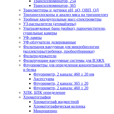
Трансиллюминатор, 254
Трансиллюминатор, 365
Трансмиттеры и датчики рН, рО, ОВП, ОД
Трихинеллоскопы и анализ мяса на трихинеллез
Тройные квадрупольные масс-спектрометры
УЗ-распылители (атомайзеры)
Ультразвуковые бани (мойки), пароочистители,
сушильные камеры
УФ-лампы
УФ-облучатели дозированные
Фильтрация вакуумная для микробиологии
(коллекторы/гребенки, пробоотборники)
Фильтродержатели
Фильтрующие вакуумные системы для ВЭЖХ
Флуориметры для определения концентрации НК
и белка
Флуориметр, 2 канала: 460 ± 20 нм
Аксессуары
Флуориметр, 2 канала: 365 ± 20
Флуориметр, 2 канала: 460 ± 20
ХПК, БПК определение
Хроматография
Хроматограф жидкостной
Хроматографическая колонка
Микрошприц