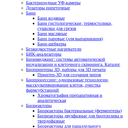
Бактерицидные УФ-камеры
Дозаторы пипеточные
Бани
Бани водяные
Бани гистологические, термостолики,
сушилки для срезов
Бани масляные
Бани паровые (для выпаривания)
Бани-шейкеры
Безжидкостные нагреватели
БИК-анализаторы
Биоимиджинг: системы автоматической
визуализации и клеточного скрининга. Каталог
Биопринтеры 3D, наборы для 3D печати
Принтер-3D для создания чипов
Биопроцессинг: одноразовые технологии,
масскультивирование клеток, очистка
фармсубстанций
Хроматография препаративная и
аналитическая
Биореакторы
Биореакторы бактериальные (ферментеры)
Биореакторы двухфазные для биотоплива и
твердофазные
Биореакторы для параллельного