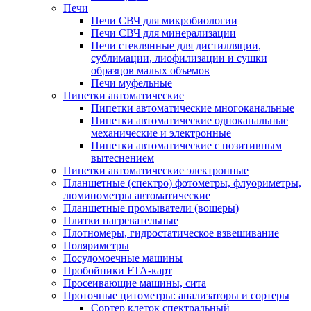
Печи
Печи СВЧ для микробиологии
Печи СВЧ для минерализации
Печи стеклянные для дистилляции,
сублимации, лиофилизации и сушки
образцов малых объемов
Печи муфельные
Пипетки автоматические
Пипетки автоматические многоканальные
Пипетки автоматические одноканальные
механические и электронные
Пипетки автоматические с позитивным
вытеснением
Пипетки автоматические электронные
Планшетные (спектро) фотометры, флуориметры,
люминометры автоматические
Планшетные промыватели (вошеры)
Плитки нагревательные
Плотномеры, гидростатическое взвешивание
Поляриметры
Посудомоечные машины
Пробойники FTA-карт
Просеивающие машины, сита
Проточные цитометры: анализаторы и сортеры
Сортер клеток спектральный