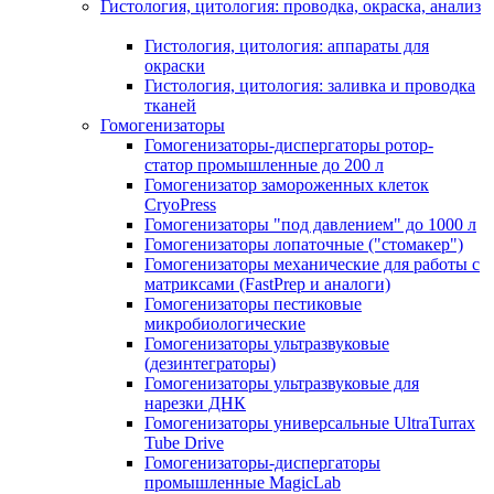
Гистология, цитология: проводка, окраска, анализ
Гистология, цитология: аппараты для
окраски
Гистология, цитология: заливка и проводка
тканей
Гомогенизаторы
Гомогенизаторы-диспергаторы ротор-
статор промышленные до 200 л
Гомогенизатор замороженных клеток
CryoPress
Гомогенизаторы "под давлением" до 1000 л
Гомогенизаторы лопаточные ("стомакер")
Гомогенизаторы механические для работы с
матриксами (FastPrep и аналоги)
Гомогенизаторы пестиковые
микробиологические
Гомогенизаторы ультразвуковые
(дезинтеграторы)
Гомогенизаторы ультразвуковые для
нарезки ДНК
Гомогенизаторы универсальные UltraTurrax
Tube Drive
Гомогенизаторы-диспергаторы
промышленные MagicLab