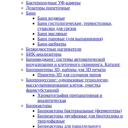
Бактерицидные УФ-камеры
Дозаторы пипеточные
Бани
Бани водяные
Бани гистологические, термостолики,
сушилки для срезов
Бани масляные
Бани паровые (для выпаривания)
Бани-шейкеры
Безжидкостные нагреватели
БИК-анализаторы
Биоимиджинг: системы автоматической
визуализации и клеточного скрининга. Каталог
Биопринтеры 3D, наборы для 3D печати
Принтер-3D для создания чипов
Биопроцессинг: одноразовые технологии,
масскультивирование клеток, очистка
фармсубстанций
Хроматография препаративная и
аналитическая
Биореакторы
Биореакторы бактериальные (ферментеры)
Биореакторы двухфазные для биотоплива и
твердофазные
Биореакторы для параллельного