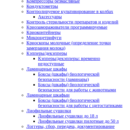
Компрессоры безмасляные
Кондуктометры
Контролируемое культивирование в колбах
Аксессуары
Контроль стерильности препаратов и изделий
Криозамораживатели программируемые
Криоконтейнеры
Микроцетрифуги
Криоскопы молочные (определение точки
замерзания молока)
Кэпперы/декэпперы
Кэпперы/декэпперы: временно
недоступные
Ламинарные шкафы
Боксы (шкафы) биологической
безопасности (ламинары)
Боксы (шкафы) биологической
безопасности для работы с животными
Ламинарные шкафыи
Боксы (шкафы) биологической
безопасности для работы с цитостатиками
Лиофильные сушилки
Лиофильные сушилки до 18 л
Лиофильные сушилки пилотные до 50 л
Логгеры, сбор, передача, документирование