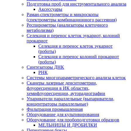
Подготовка проб для инструментального анализа
Аксессуары
Раман-спектрометры и микроскопы
(спектрометры комбинационного рассеяния)
Респирометры (анализаторы клеточного
метаболизма)
Селекция и перенос клеток эукариот, колоний
прокариот
Селекция и перенос клеток эукариот
(роботы)
Селекция и перенос колоний прокариот
(роботы)
Синтезаторы ДНК
РНК
Системы многопараметрического анализа клеток
Сканеры лазерные денситометрии,
флуоресценции в ИК областях,
хемифлуоресценции, ауторадиографии
Упариватели параллельные (выпариватели,
концентраторы параллельные)
Фильтрация промышленная
Оборудование для культивирования
Оборудование для пробоподготовки образцов
МЕЛЬНИЦЫ И ДРОБИЛКИ
Перчаточные боксы