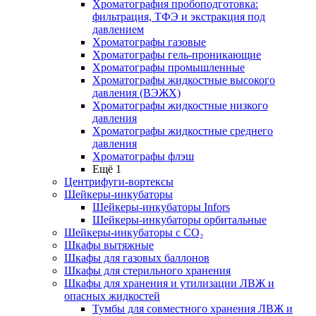
Хроматография пробоподготовка:
фильтрация, ТФЭ и экстракция под
давлением
Хроматографы газовые
Хроматографы гель-проникающие
Хроматографы промышленные
Хроматографы жидкостные высокого
давления (ВЭЖХ)
Хроматографы жидкостные низкого
давления
Хроматографы жидкостные среднего
давления
Хроматографы флэш
Ещё 1
Центрифуги-вортексы
Шейкеры-инкубаторы
Шейкеры-инкубаторы Infors
Шейкеры-инкубаторы орбитальные
Шейкеры-инкубаторы с CО₂
Шкафы вытяжные
Шкафы для газовых баллонов
Шкафы для стерильного хранения
Шкафы для хранения и утилизации ЛВЖ и
опасных жидкостей
Тумбы для совместного хранения ЛВЖ и