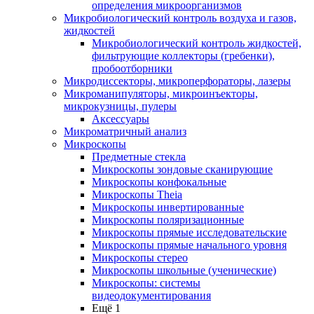
определения микроорганизмов
Микробиологический контроль воздуха и газов,
жидкостей
Микробиологический контроль жидкостей,
фильтрующие коллекторы (гребенки),
пробоотборники
Микродиссекторы, микроперфораторы, лазеры
Микроманипуляторы, микроинъекторы,
микрокузницы, пулеры
Аксессуары
Микроматричный анализ
Микроскопы
Предметные стекла
Микроскопы зондовые сканирующие
Микроскопы конфокальные
Микроскопы Theia
Микроскопы инвертированные
Микроскопы поляризационные
Микроскопы прямые исследовательские
Микроскопы прямые начального уровня
Микроскопы стерео
Микроскопы школьные (ученические)
Микроскопы: системы
видеодокументирования
Ещё 1