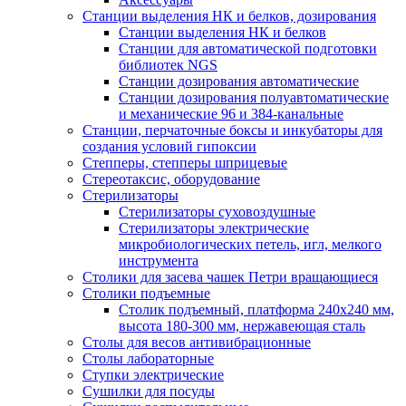
Станции выделения НК и белков, дозирования
Станции выделения НК и белков
Станции для автоматической подготовки
библиотек NGS
Станции дозирования автоматические
Станции дозирования полуавтоматические
и механические 96 и 384-канальные
Станции, перчаточные боксы и инкубаторы для
создания условий гипоксии
Степперы, степперы шприцевые
Стереотаксис, оборудование
Стерилизаторы
Стерилизаторы суховоздушные
Стерилизаторы электрические
микробиологических петель, игл, мелкого
инструмента
Столики для засева чашек Петри вращающиеся
Столики подъемные
Столик подъемный, платформа 240х240 мм,
высота 180-300 мм, нержавеющая сталь
Столы для весов антивибрационные
Столы лабораторные
Ступки электрические
Сушилки для посуды