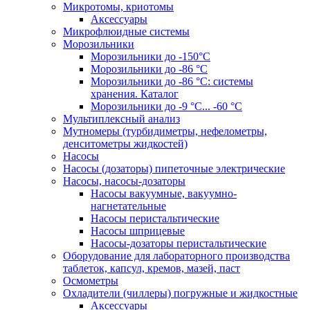
Микротомы, криотомы
Аксессуары
Микрофлюидные системы
Морозильники
Морозильники до -150°С
Морозильники до -86 °C
Морозильники до -86 °C: системы
хранения. Каталог
Морозильники до -9 °C... -60 °C
Мультиплексный анализ
Мутномеры (турбидиметры, нефелометры,
денситометры жидкостей)
Насосы
Насосы (дозаторы) пипеточные электрические
Насосы, насосы-дозаторы
Насосы вакуумные, вакуумно-
нагнетательные
Насосы перистальтические
Насосы шприцевые
Насосы-дозаторы перистальтические
Оборудование для лабораторного производства
таблеток, капсул, кремов, мазей, паст
Осмометры
Охладители (чиллеры) погружные и жидкостные
Аксессуары