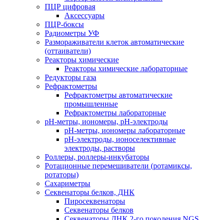
ПЦР цифровая
Аксессуары
ПЦР-боксы
Радиометры УФ
Размораживатели клеток автоматические
(оттаиватели)
Реакторы химические
Реакторы химические лабораторные
Редукторы газа
Рефрактометры
Рефрактометры автоматические
промышленные
Рефрактометры лабораторные
рН-метры, иономеры, рН-электроды
рН-метры, иономеры лабораторные
рН-электроды, ионоселективные
электроды, растворы
Роллеры, роллеры-инкубаторы
Ротационные перемешиватели (ротамиксы,
ротаторы)
Сахариметры
Секвенаторы белков, ДНК
Пиросеквенаторы
Секвенаторы белков
Секвенаторы ДНК 2-го поколения NGS