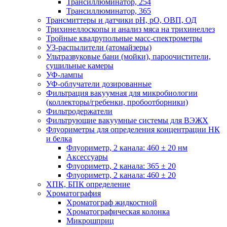
Трансиллюминатор, 254
Трансиллюминатор, 365
Трансмиттеры и датчики рН, рО, ОВП, ОД
Трихинеллоскопы и анализ мяса на трихинеллез
Тройные квадрупольные масс-спектрометры
УЗ-распылители (атомайзеры)
Ультразвуковые бани (мойки), пароочистители,
сушильные камеры
УФ-лампы
УФ-облучатели дозированные
Фильтрация вакуумная для микробиологии
(коллекторы/гребенки, пробоотборники)
Фильтродержатели
Фильтрующие вакуумные системы для ВЭЖХ
Флуориметры для определения концентрации НК
и белка
Флуориметр, 2 канала: 460 ± 20 нм
Аксессуары
Флуориметр, 2 канала: 365 ± 20
Флуориметр, 2 канала: 460 ± 20
ХПК, БПК определение
Хроматография
Хроматограф жидкостной
Хроматографическая колонка
Микрошприц