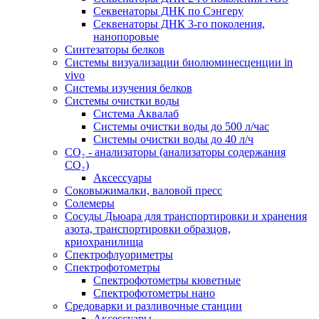
Секвенаторы ДНК по Сэнгеру
Секвенаторы ДНК 3-го поколения,
нанопоровые
Синтезаторы белков
Системы визуализации биолюминесценции in
vivo
Системы изучения белков
Системы очистки воды
Система Аквалаб
Системы очистки воды до 500 л/час
Системы очистки воды до 40 л/ч
СО₂ - анализаторы (анализаторы содержания
СО₂)
Аксессуары
Соковыжималки, валовой пресс
Солемеры
Сосуды Дьюара для транспортировки и хранения
азота, транспортировки образцов,
криохранилища
Спектрофлуориметры
Спектрофотометры
Спектрофотометры кюветные
Спектрофотометры нано
Средоварки и разливочные станции
Аксессуары