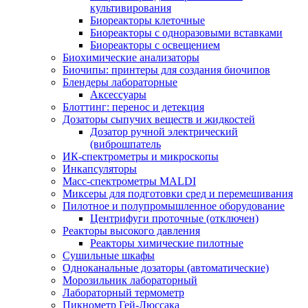
культивирования
Биореакторы клеточные
Биореакторы с одноразовыми вставками
Биореакторы с освещением
Биохимические анализаторы
Биочипы: принтеры для создания биочипов
Блендеры лабораторные
Аксессуары
Блоттинг: перенос и детекция
Дозаторы сыпучих веществ и жидкостей
Дозатор ручной электрический
(виброшпатель
ИК-спектрометры и микроскопы
Инкапсуляторы
Масс-спектрометры MALDI
Миксеры для подготовки сред и перемешивания
Пилотное и полупромышленное оборудование
Центрифуги проточные (отключен)
Реакторы высокого давления
Реакторы химические пилотные
Сушильные шкафы
Одноканальные дозаторы (автоматические)
Морозильник лабораторный
Лабораторный термометр
Пикнометр Гей-Люссака