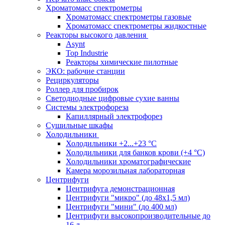
Хроматомасс спектрометры
Хроматомасс спектрометры газовые
Хроматомасс спектрометры жидкостные
Реакторы высокого давления
Asynt
Top Industrie
Реакторы химические пилотные
ЭКО: рабочие станции
Рециркуляторы
Роллер для пробирок
Светодиодные цифровые сухие ванны
Системы электрофореза
Капиллярный электрофорез
Сушильные шкафы
Холодильники
Холодильники +2...+23 °С
Холодильники для банков крови (+4 °С)
Холодильники хроматографические
Камера морозильная лабораторная
Центрифуги
Центрифуга демонстрационная
Центрифуги "микро" (до 48x1,5 мл)
Центрифуги "мини" (до 400 мл)
Центрифуги высокопроизводительные до
16 л