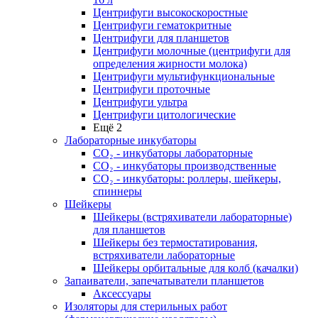
Центрифуги высокоскоростные
Центрифуги гематокритные
Центрифуги для планшетов
Центрифуги молочные (центрифуги для
определения жирности молока)
Центрифуги мультифункциональные
Центрифуги проточные
Центрифуги ультра
Центрифуги цитологические
Ещё 2
Лабораторные инкубаторы
СО₂ - инкубаторы лабораторные
СО₂ - инкубаторы производственные
СО₂ - инкубаторы: роллеры, шейкеры,
спиннеры
Шейкеры
Шейкеры (встряхиватели лабораторные)
для планшетов
Шейкеры без термостатирования,
встряхиватели лабораторные
Шейкеры орбитальные для колб (качалки)
Запаиватели, запечатыватели планшетов
Аксессуары
Изоляторы для стерильных работ