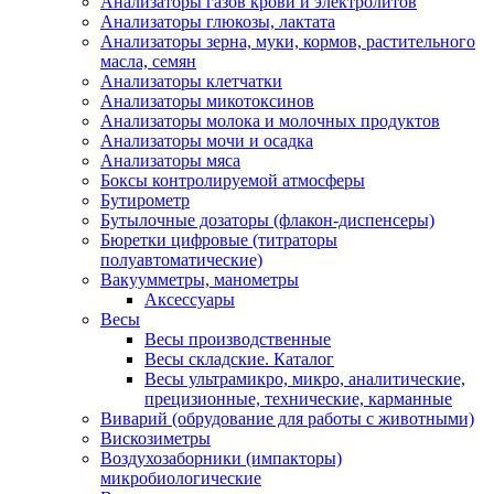
Анализаторы газов крови и электролитов
Анализаторы глюкозы, лактата
Анализаторы зерна, муки, кормов, растительного
масла, семян
Анализаторы клетчатки
Анализаторы микотоксинов
Анализаторы молока и молочных продуктов
Анализаторы мочи и осадка
Анализаторы мяса
Боксы контролируемой атмосферы
Бутирометр
Бутылочные дозаторы (флакон-диспенсеры)
Бюретки цифровые (титраторы
полуавтоматические)
Вакуумметры, манометры
Аксессуары
Весы
Весы производственные
Весы складские. Каталог
Весы ультрамикро, микро, аналитические,
прецизионные, технические, карманные
Виварий (обрудование для работы с животными)
Вискозиметры
Воздухозаборники (импакторы)
микробиологические