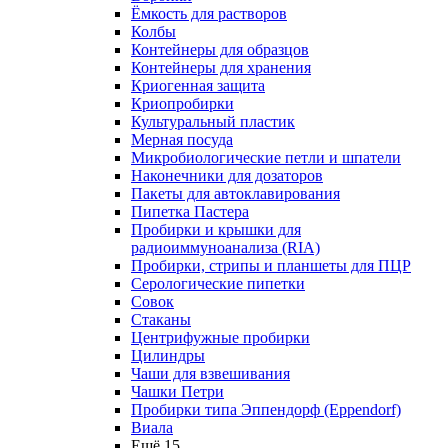
Ёмкость для растворов
Колбы
Контейнеры для образцов
Контейнеры для хранения
Криогенная защита
Криопробирки
Культуральный пластик
Мерная посуда
Микробиологические петли и шпатели
Наконечники для дозаторов
Пакеты для автоклавирования
Пипетка Пастера
Пробирки и крышки для
радиоиммуноанализа (RIA)
Пробирки, стрипы и планшеты для ПЦР
Серологические пипетки
Совок
Стаканы
Центрифужные пробирки
Цилиндры
Чаши для взвешивания
Чашки Петри
Пробирки типа Эппендорф (Eppendorf)
Виала
Ещё 15