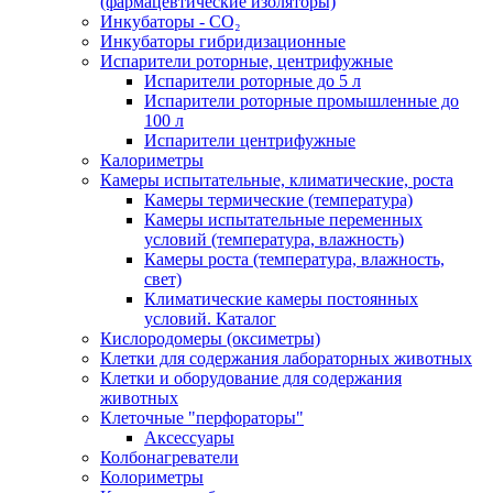
(фармацевтические изоляторы)
Инкубаторы - CO₂
Инкубаторы гибридизационные
Испарители роторные, центрифужные
Испарители роторные до 5 л
Испарители роторные промышленные до
100 л
Испарители центрифужные
Калориметры
Камеры испытательные, климатические, роста
Камеры термические (температура)
Камеры испытательные переменных
условий (температура, влажность)
Камеры роста (температура, влажность,
свет)
Климатические камеры постоянных
условий. Каталог
Кислородомеры (оксиметры)
Клетки для содержания лабораторных животных
Клетки и оборудование для содержания
животных
Клеточные "перфораторы"
Аксессуары
Колбонагреватели
Колориметры