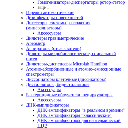
Гомогенизаторы-диспергаторы ротор-статор
Ещё 1
Горелки автоматические
Дезинфекторы поверхностей
Дигесторы, системы разложения
(минерализаторы)
Аксессуары
Дилютеры гравиметрические
Ареометр
Аспираторы (отсасыватели)
Дилютеры микробиологические, спиральный
посев
Дилютеры-диспенсеры Microlab Hamilton
Атомно-абсорбционные и атомно–эмиссионные
спектрометры
Диссоциаторы клеточные (диссикаторы)
Дистилляторы, бидистилляторы
Аксессуары
Бактерицидные облучатели, рециркуляторы
Аксессуары
ДНК-амплификаторы
ДНК-амплификаторы "в реальном времени"
ДНК-амплификаторы "классические"
ДНК-амплификаторы для изотермической
ПЦР