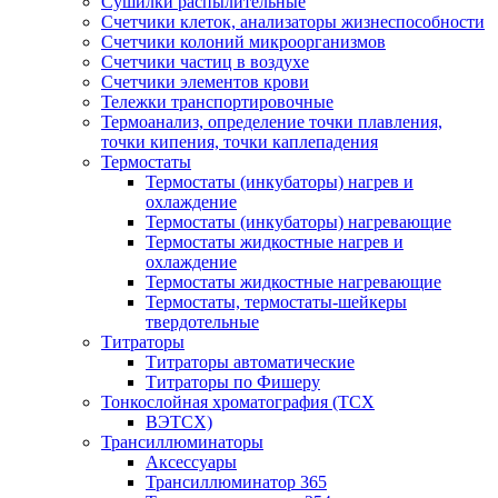
Сушилки распылительные
Счетчики клеток, анализаторы жизнеспособности
Счетчики колоний микроорганизмов
Счетчики частиц в воздухе
Счетчики элементов крови
Тележки транспортировочные
Термоанализ, определение точки плавления,
точки кипения, точки каплепадения
Термостаты
Термостаты (инкубаторы) нагрев и
охлаждение
Термостаты (инкубаторы) нагревающие
Термостаты жидкостные нагрев и
охлаждение
Термостаты жидкостные нагревающие
Термостаты, термостаты-шейкеры
твердотельные
Титраторы
Титраторы автоматические
Титраторы по Фишеру
Тонкослойная хроматография (ТСХ
ВЭТСХ)
Трансиллюминаторы
Аксессуары
Трансиллюминатор 365