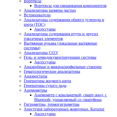
Вортексы
Вортексы для смешивания компонентов
Анализаторы размера частиц
Встряхиватели
Анализаторы содержания общего углерода и
азота (ТОС)
Аксессуары
Анализаторы содержания ртути и других
токсичных элементов
Вытяжные рукава (локальные вытяжные
системы)
Анализаторы СОЭ
Гель- и хемидокументирующие системы
Аксессуары
Анаэробные и микроаэрофильные станции
Гематологические анализаторы
Анаэростаты
Генераторы жидкого азота
Генераторы сухого льда
Анемометры
Анемометр с крыльчаткой, смарт-зонд, с
Bluetooth, управляемый со смартфона
Гигрометры, термогигрометры
Анестезия лабораторных животных. Каталог
Аксессуары