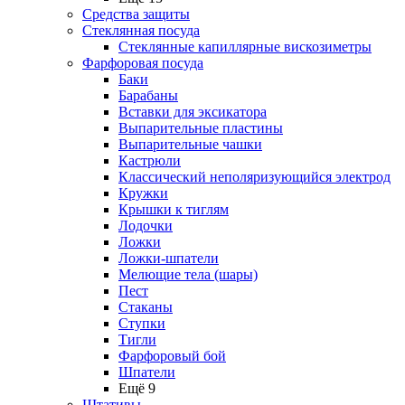
Средства защиты
Стеклянная посуда
Стеклянные капиллярные вискозиметры
Фарфоровая посуда
Баки
Барабаны
Вставки для эксикатора
Выпарительные пластины
Выпарительные чашки
Кастрюли
Классический неполяризующийся электрод
Кружки
Крышки к тиглям
Лодочки
Ложки
Ложки-шпатели
Мелющие тела (шары)
Пест
Стаканы
Ступки
Тигли
Фарфоровый бой
Шпатели
Ещё 9
Штативы