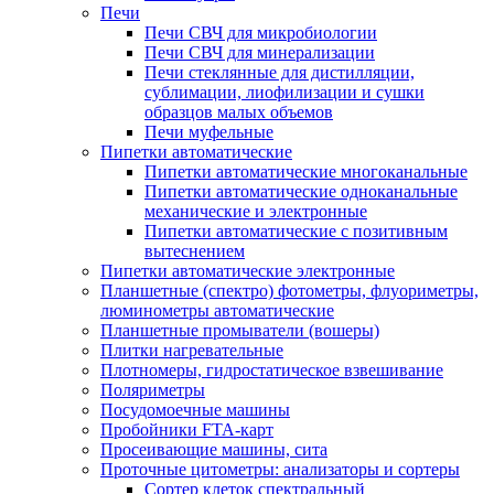
Печи
Печи СВЧ для микробиологии
Печи СВЧ для минерализации
Печи стеклянные для дистилляции,
сублимации, лиофилизации и сушки
образцов малых объемов
Печи муфельные
Пипетки автоматические
Пипетки автоматические многоканальные
Пипетки автоматические одноканальные
механические и электронные
Пипетки автоматические с позитивным
вытеснением
Пипетки автоматические электронные
Планшетные (спектро) фотометры, флуориметры,
люминометры автоматические
Планшетные промыватели (вошеры)
Плитки нагревательные
Плотномеры, гидростатическое взвешивание
Поляриметры
Посудомоечные машины
Пробойники FTA-карт
Просеивающие машины, сита
Проточные цитометры: анализаторы и сортеры
Сортер клеток спектральный