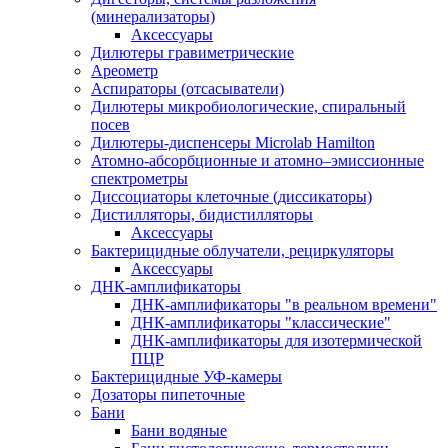
(минерализаторы)
Аксессуары
Дилютеры гравиметрические
Ареометр
Аспираторы (отсасыватели)
Дилютеры микробиологические, спиральный
посев
Дилютеры-диспенсеры Microlab Hamilton
Атомно-абсорбционные и атомно–эмиссионные
спектрометры
Диссоциаторы клеточные (диссикаторы)
Дистилляторы, бидистилляторы
Аксессуары
Бактерицидные облучатели, рециркуляторы
Аксессуары
ДНК-амплификаторы
ДНК-амплификаторы "в реальном времени"
ДНК-амплификаторы "классические"
ДНК-амплификаторы для изотермической
ПЦР
Бактерицидные УФ-камеры
Дозаторы пипеточные
Бани
Бани водяные