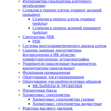
Респирометры (анализаторы клеточного
метаболизма)
Селекция и перенос клеток эукариот, колоний
прокариот
Селекция и перенос клеток эукариот
(роботы)
Селекция и перенос колоний прокариот
(роботы)
Синтезаторы ДНК
РНК
Системы многопараметрического анализа клеток
Сканеры лазерные денситометрии,
флуоресценции в ИК областях,
хемифлуоресценции, ауторадиографии
Упариватели параллельные (выпариватели,
концентраторы параллельные)
Фильтрация промышленная
Оборудование для культивирования
Оборудование для пробоподготовки образцов
МЕЛЬНИЦЫ И ДРОБИЛКИ
Перчаточные боксы
Хроматомасс спектрометры
Хроматомасс спектрометры газовые
Хроматомасс спектрометры жидкостные
Реакторы высокого давления