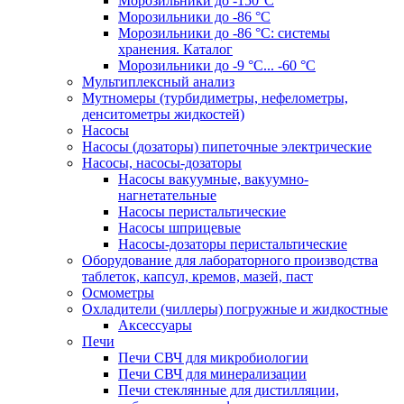
Морозильники до -150°С
Морозильники до -86 °C
Морозильники до -86 °C: системы
хранения. Каталог
Морозильники до -9 °C... -60 °C
Мультиплексный анализ
Мутномеры (турбидиметры, нефелометры,
денситометры жидкостей)
Насосы
Насосы (дозаторы) пипеточные электрические
Насосы, насосы-дозаторы
Насосы вакуумные, вакуумно-
нагнетательные
Насосы перистальтические
Насосы шприцевые
Насосы-дозаторы перистальтические
Оборудование для лабораторного производства
таблеток, капсул, кремов, мазей, паст
Осмометры
Охладители (чиллеры) погружные и жидкостные
Аксессуары
Печи
Печи СВЧ для микробиологии
Печи СВЧ для минерализации
Печи стеклянные для дистилляции,