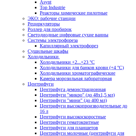
Asynt
Top Industrie
Реакторы химические пилотные
ЭКО: рабочие станции
Рециркуляторы
Роллер для пробирок
Светодиодные цифровые сухие ванны
Системы электрофореза
Капиллярный электрофорез
Сушильные шкафы
Холодильники
Холодильники +2...+23 °С
Холодильники для банков крови (+4 °С)
Холодильники хроматографические
Камера морозильная лабораторная
Центрифуги
Центрифуга демонстрационная
Центрифуги "микро" (до 48x1,5 мл)
Центрифуги "мини" (до 400 мл)
Центрифуги высокопроизводительные до
16 л
Центрифуги высокоскоростные
Центрифуги гематокритные
Центрифуги для планшетов
Центрифуги молочные (центрифуги для