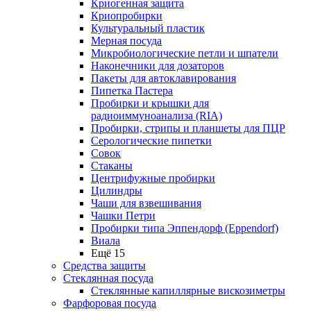
Криогенная защита
Криопробирки
Культуральный пластик
Мерная посуда
Микробиологические петли и шпатели
Наконечники для дозаторов
Пакеты для автоклавирования
Пипетка Пастера
Пробирки и крышки для
радиоиммуноанализа (RIA)
Пробирки, стрипы и планшеты для ПЦР
Серологические пипетки
Совок
Стаканы
Центрифужные пробирки
Цилиндры
Чаши для взвешивания
Чашки Петри
Пробирки типа Эппендорф (Eppendorf)
Виала
Ещё 15
Средства защиты
Стеклянная посуда
Стеклянные капиллярные вискозиметры
Фарфоровая посуда