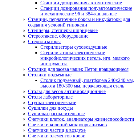
Станции дозирования автоматические
Станции дозирования полуавтоматические
и механические 96 и 384-канальные
Станции, перчаточные боксы и инкубаторы для
создания условий гипоксии
Степперы, степперы шприцевые
Стереотаксис, оборудование
Стерилизаторы
Стерилизаторы суховоздушные
Стерилизаторы электрические
микробиологических петель, игл, мелкого
инструмента
Столики для засева чашек Петри вращающиеся
Столики подъемные
Столик подъемный, платформа 240х240 мм,
высота 180-300 мм, нержавеющая сталь
Столы для весов антивибрационные
Столы лабораторные
Ступки электрические
Сушилки для посуды
Сушилки распылительные
Счетчики клеток, анализаторы жизнеспособности
Счетчики колоний микроорганизмов
Счетчики частиц в воздухе
Счетчики элементов крови