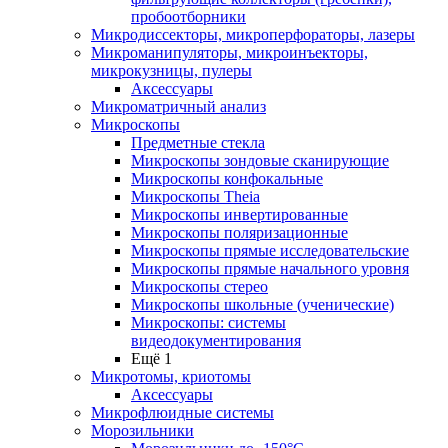
пробоотборники
Микродиссекторы, микроперфораторы, лазеры
Микроманипуляторы, микроинъекторы,
микрокузницы, пулеры
Аксессуары
Микроматричный анализ
Микроскопы
Предметные стекла
Микроскопы зондовые сканирующие
Микроскопы конфокальные
Микроскопы Theia
Микроскопы инвертированные
Микроскопы поляризационные
Микроскопы прямые исследовательские
Микроскопы прямые начального уровня
Микроскопы стерео
Микроскопы школьные (ученические)
Микроскопы: системы
видеодокументирования
Ещё 1
Микротомы, криотомы
Аксессуары
Микрофлюидные системы
Морозильники