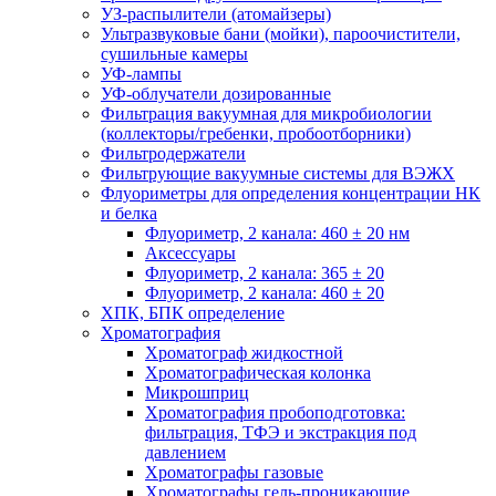
УЗ-распылители (атомайзеры)
Ультразвуковые бани (мойки), пароочистители,
сушильные камеры
УФ-лампы
УФ-облучатели дозированные
Фильтрация вакуумная для микробиологии
(коллекторы/гребенки, пробоотборники)
Фильтродержатели
Фильтрующие вакуумные системы для ВЭЖХ
Флуориметры для определения концентрации НК
и белка
Флуориметр, 2 канала: 460 ± 20 нм
Аксессуары
Флуориметр, 2 канала: 365 ± 20
Флуориметр, 2 канала: 460 ± 20
ХПК, БПК определение
Хроматография
Хроматограф жидкостной
Хроматографическая колонка
Микрошприц
Хроматография пробоподготовка:
фильтрация, ТФЭ и экстракция под
давлением
Хроматографы газовые
Хроматографы гель-проникающие