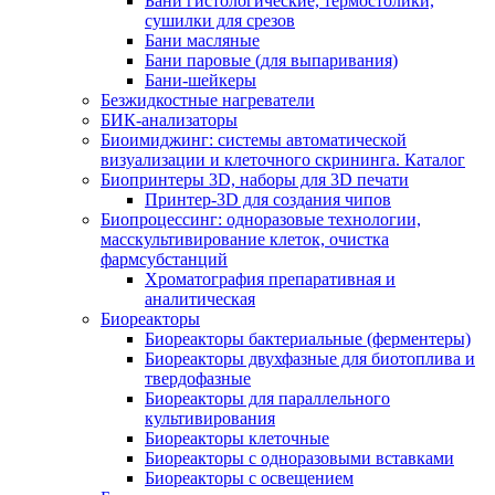
Бани гистологические, термостолики,
сушилки для срезов
Бани масляные
Бани паровые (для выпаривания)
Бани-шейкеры
Безжидкостные нагреватели
БИК-анализаторы
Биоимиджинг: системы автоматической
визуализации и клеточного скрининга. Каталог
Биопринтеры 3D, наборы для 3D печати
Принтер-3D для создания чипов
Биопроцессинг: одноразовые технологии,
масскультивирование клеток, очистка
фармсубстанций
Хроматография препаративная и
аналитическая
Биореакторы
Биореакторы бактериальные (ферментеры)
Биореакторы двухфазные для биотоплива и
твердофазные
Биореакторы для параллельного
культивирования
Биореакторы клеточные
Биореакторы с одноразовыми вставками
Биореакторы с освещением