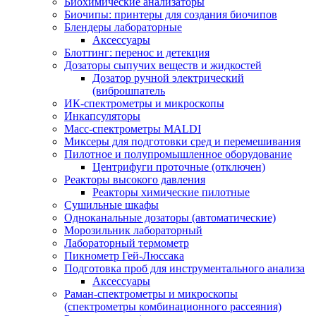
Биохимические анализаторы
Биочипы: принтеры для создания биочипов
Блендеры лабораторные
Аксессуары
Блоттинг: перенос и детекция
Дозаторы сыпучих веществ и жидкостей
Дозатор ручной электрический
(виброшпатель
ИК-спектрометры и микроскопы
Инкапсуляторы
Масс-спектрометры MALDI
Миксеры для подготовки сред и перемешивания
Пилотное и полупромышленное оборудование
Центрифуги проточные (отключен)
Реакторы высокого давления
Реакторы химические пилотные
Сушильные шкафы
Одноканальные дозаторы (автоматические)
Морозильник лабораторный
Лабораторный термометр
Пикнометр Гей-Люссака
Подготовка проб для инструментального анализа
Аксессуары
Раман-спектрометры и микроскопы
(спектрометры комбинационного рассеяния)