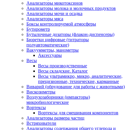
Анализаторы микотоксинов
Анализаторы молока и молочных продуктов
Анализаторы мочи и осадка
Анализаторы мяса
Боксы контролируемой атмосферы
Бутирометр
Бутылочные дозаторы (флакон-диспенсеры)
Бюретки цифровые (титраторы
полуавтоматические)
Вакуумметры, манометры
Аксессуары
Весы
Весы производственные
Весы складские. Каталог
Весы ультрамикро, микро, аналитические,
прецизионные, технические, карманные
Виварий (обрудование для работы с животными)
Вискозиметры
Воздухозаборники (импакторы)
микробиологические
Вортексы
Вортексы для смешивания компонентов
Анализаторы размера частиц
Встряхиватели
Анализаторы содержания общего углерода и