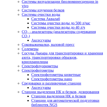
Системы визуализации биолюминесценции in
vivo
Системы изучения белков
Системы очистки воды
Система Аквалаб
Системы очистки воды до 500 л/час
Системы очистки воды до 40 л/ч
СО₂ - анализаторы (анализаторы содержания
СО₂)
Аксессуары
Соковыжималки, валовой пресс
Солемеры
Сосуды Дьюара для транспортировки и хранения
азота, транспортировки образцов,
криохранилища
Спектрофлуориметры
Спектрофотометры
Спектрофотометры кюветные
Спектрофотометры нано
Средоварки и разливочные станции
Аксессуары
Станции выделения НК и белков, дозирования
Станции выделения НК и белков
Станции для автоматической подготовки
библиотек NGS