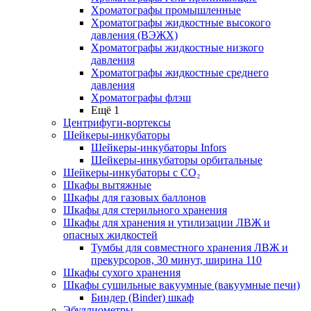
Хроматографы промышленные
Хроматографы жидкостные высокого
давления (ВЭЖХ)
Хроматографы жидкостные низкого
давления
Хроматографы жидкостные среднего
давления
Хроматографы флэш
Ещё 1
Центрифуги-вортексы
Шейкеры-инкубаторы
Шейкеры-инкубаторы Infors
Шейкеры-инкубаторы орбитальные
Шейкеры-инкубаторы с CО₂
Шкафы вытяжные
Шкафы для газовых баллонов
Шкафы для стерильного хранения
Шкафы для хранения и утилизации ЛВЖ и
опасных жидкостей
Тумбы для совместного хранения ЛВЖ и
прекурсоров, 30 минут, ширина 110
Шкафы сухого хранения
Шкафы сушильные вакуумные (вакуумные печи)
Биндер (Binder) шкаф
Эбуллиометры