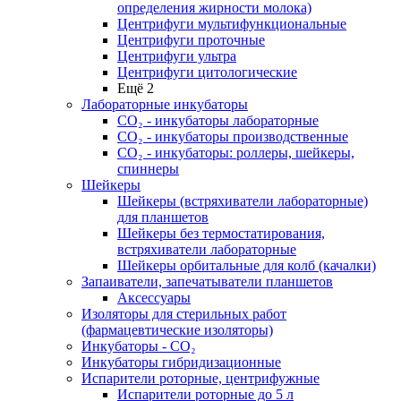
определения жирности молока)
Центрифуги мультифункциональные
Центрифуги проточные
Центрифуги ультра
Центрифуги цитологические
Ещё 2
Лабораторные инкубаторы
СО₂ - инкубаторы лабораторные
СО₂ - инкубаторы производственные
СО₂ - инкубаторы: роллеры, шейкеры,
спиннеры
Шейкеры
Шейкеры (встряхиватели лабораторные)
для планшетов
Шейкеры без термостатирования,
встряхиватели лабораторные
Шейкеры орбитальные для колб (качалки)
Запаиватели, запечатыватели планшетов
Аксессуары
Изоляторы для стерильных работ
(фармацевтические изоляторы)
Инкубаторы - CO₂
Инкубаторы гибридизационные
Испарители роторные, центрифужные
Испарители роторные до 5 л