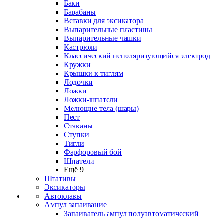
Баки
Барабаны
Вставки для эксикатора
Выпарительные пластины
Выпарительные чашки
Кастрюли
Классический неполяризующийся электрод
Кружки
Крышки к тиглям
Лодочки
Ложки
Ложки-шпатели
Мелющие тела (шары)
Пест
Стаканы
Ступки
Тигли
Фарфоровый бой
Шпатели
Ещё 9
Штативы
Эксикаторы
Автоклавы
Ампул запаивание
Запаиватель ампул полуавтоматический