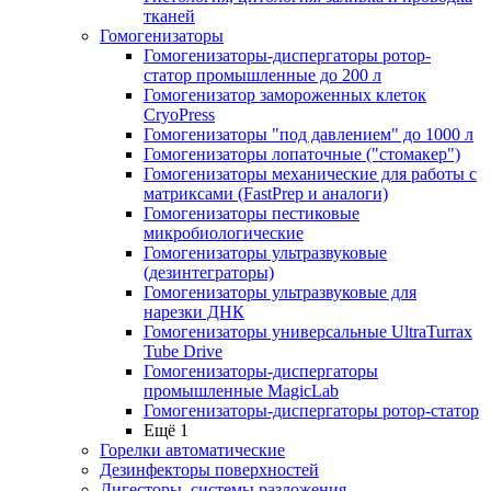
тканей
Гомогенизаторы
Гомогенизаторы-диспергаторы ротор-
статор промышленные до 200 л
Гомогенизатор замороженных клеток
CryoPress
Гомогенизаторы "под давлением" до 1000 л
Гомогенизаторы лопаточные ("стомакер")
Гомогенизаторы механические для работы с
матриксами (FastPrep и аналоги)
Гомогенизаторы пестиковые
микробиологические
Гомогенизаторы ультразвуковые
(дезинтеграторы)
Гомогенизаторы ультразвуковые для
нарезки ДНК
Гомогенизаторы универсальные UltraTurrax
Tube Drive
Гомогенизаторы-диспергаторы
промышленные MagicLab
Гомогенизаторы-диспергаторы ротор-статор
Ещё 1
Горелки автоматические
Дезинфекторы поверхностей
Дигесторы, системы разложения