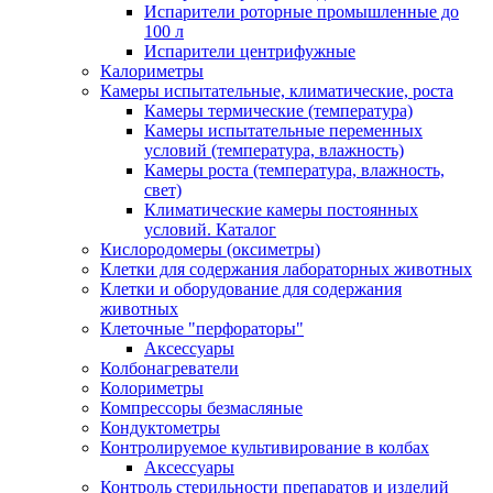
Испарители роторные промышленные до
100 л
Испарители центрифужные
Калориметры
Камеры испытательные, климатические, роста
Камеры термические (температура)
Камеры испытательные переменных
условий (температура, влажность)
Камеры роста (температура, влажность,
свет)
Климатические камеры постоянных
условий. Каталог
Кислородомеры (оксиметры)
Клетки для содержания лабораторных животных
Клетки и оборудование для содержания
животных
Клеточные "перфораторы"
Аксессуары
Колбонагреватели
Колориметры
Компрессоры безмасляные
Кондуктометры
Контролируемое культивирование в колбах
Аксессуары
Контроль стерильности препаратов и изделий