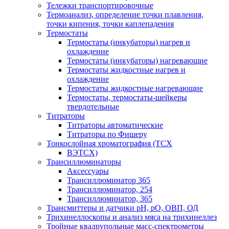
Тележки транспортировочные
Термоанализ, определение точки плавления,
точки кипения, точки каплепадения
Термостаты
Термостаты (инкубаторы) нагрев и
охлаждение
Термостаты (инкубаторы) нагревающие
Термостаты жидкостные нагрев и
охлаждение
Термостаты жидкостные нагревающие
Термостаты, термостаты-шейкеры
твердотельные
Титраторы
Титраторы автоматические
Титраторы по Фишеру
Тонкослойная хроматография (ТСХ
ВЭТСХ)
Трансиллюминаторы
Аксессуары
Трансиллюминатор 365
Трансиллюминатор, 254
Трансиллюминатор, 365
Трансмиттеры и датчики рН, рО, ОВП, ОД
Трихинеллоскопы и анализ мяса на трихинеллез
Тройные квадрупольные масс-спектрометры