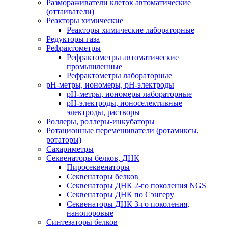
Размораживатели клеток автоматические
(оттаиватели)
Реакторы химические
Реакторы химические лабораторные
Редукторы газа
Рефрактометры
Рефрактометры автоматические
промышленные
Рефрактометры лабораторные
рН-метры, иономеры, рН-электроды
рН-метры, иономеры лабораторные
рН-электроды, ионоселективные
электроды, растворы
Роллеры, роллеры-инкубаторы
Ротационные перемешиватели (ротамиксы,
ротаторы)
Сахариметры
Секвенаторы белков, ДНК
Пиросеквенаторы
Секвенаторы белков
Секвенаторы ДНК 2-го поколения NGS
Секвенаторы ДНК по Сэнгеру
Секвенаторы ДНК 3-го поколения,
нанопоровые
Синтезаторы белков