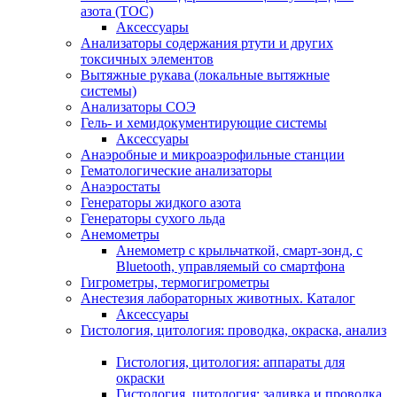
азота (ТОС)
Аксессуары
Анализаторы содержания ртути и других
токсичных элементов
Вытяжные рукава (локальные вытяжные
системы)
Анализаторы СОЭ
Гель- и хемидокументирующие системы
Аксессуары
Анаэробные и микроаэрофильные станции
Гематологические анализаторы
Анаэростаты
Генераторы жидкого азота
Генераторы сухого льда
Анемометры
Анемометр с крыльчаткой, смарт-зонд, с
Bluetooth, управляемый со смартфона
Гигрометры, термогигрометры
Анестезия лабораторных животных. Каталог
Аксессуары
Гистология, цитология: проводка, окраска, анализ
Гистология, цитология: аппараты для
окраски
Гистология, цитология: заливка и проводка