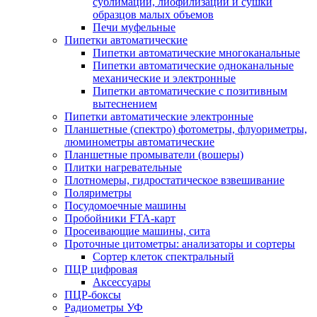
сублимации, лиофилизации и сушки
образцов малых объемов
Печи муфельные
Пипетки автоматические
Пипетки автоматические многоканальные
Пипетки автоматические одноканальные
механические и электронные
Пипетки автоматические с позитивным
вытеснением
Пипетки автоматические электронные
Планшетные (спектро) фотометры, флуориметры,
люминометры автоматические
Планшетные промыватели (вошеры)
Плитки нагревательные
Плотномеры, гидростатическое взвешивание
Поляриметры
Посудомоечные машины
Пробойники FTA-карт
Просеивающие машины, сита
Проточные цитометры: анализаторы и сортеры
Сортер клеток спектральный
ПЦР цифровая
Аксессуары
ПЦР-боксы
Радиометры УФ