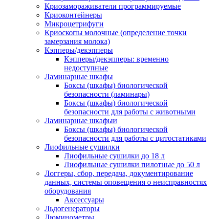
Криозамораживатели программируемые
Криоконтейнеры
Микроцетрифуги
Криоскопы молочные (определение точки
замерзания молока)
Кэпперы/декэпперы
Кэпперы/декэпперы: временно
недоступные
Ламинарные шкафы
Боксы (шкафы) биологической
безопасности (ламинары)
Боксы (шкафы) биологической
безопасности для работы с животными
Ламинарные шкафыи
Боксы (шкафы) биологической
безопасности для работы с цитостатиками
Лиофильные сушилки
Лиофильные сушилки до 18 л
Лиофильные сушилки пилотные до 50 л
Логгеры, сбор, передача, документирование
данных, системы оповещения о неисправностях
оборудования
Аксессуары
Льдогенераторы
Люминометры