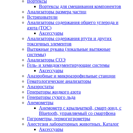
Вортексы
Вортексы для смешивания компонентов
Анализаторы размера частиц
Встряхиватели
Анализаторы содержания общего углерода и
азота (ТОС)
Аксессуары
Анализаторы содержания ртути и других
токсичных элементов
Вытяжные рукава (локальные вытяжные
системы)
Анализаторы СОЭ
Гель- и хемидокументирующие системы
Аксессуары
Анаэробные и микроаэрофильные станции
Гематологические анализаторы
Анаэростаты
Генераторы жидкого азота
Генераторы сухого льда
Анемометры
Анемометр с крыльчаткой, смарт-зонд, с
Bluetooth, управляемый со смартфона
Гигрометры, термогигрометры
Анестезия лабораторных животных. Каталог
Аксессуары