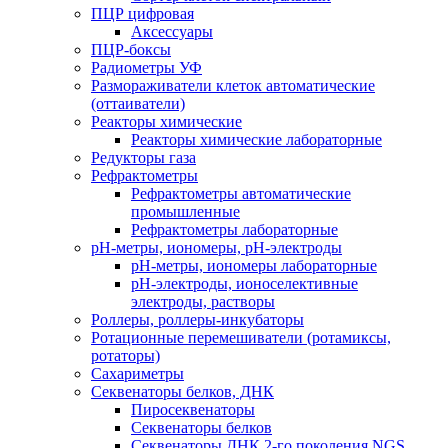
ПЦР цифровая
Аксессуары
ПЦР-боксы
Радиометры УФ
Размораживатели клеток автоматические
(оттаиватели)
Реакторы химические
Реакторы химические лабораторные
Редукторы газа
Рефрактометры
Рефрактометры автоматические
промышленные
Рефрактометры лабораторные
рН-метры, иономеры, рН-электроды
рН-метры, иономеры лабораторные
рН-электроды, ионоселективные
электроды, растворы
Роллеры, роллеры-инкубаторы
Ротационные перемешиватели (ротамиксы,
ротаторы)
Сахариметры
Секвенаторы белков, ДНК
Пиросеквенаторы
Секвенаторы белков
Секвенаторы ДНК 2-го поколения NGS