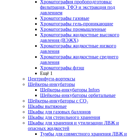
Хроматография пробоподготовка:
фильтрация, ТФЭ и экстракция под
давлением
Хроматографы газовые
Хроматографы гель-проникающие
Хроматографы промышленные
Хроматографы жидкостные высокого
давления (ВЭЖХ)
Хроматографы жидкостные низкого
давления
Хроматографы жидкостные среднего
давления
Хроматографы флэш
Ещё 1
Центрифуги-вортексы
Шейкеры-инкубаторы
Шейкеры-инкубаторы Infors
Шейкеры-инкубаторы орбитальные
Шейкеры-инкубаторы с CО₂
Шкафы вытяжные
Шкафы для газовых баллонов
Шкафы для стерильного хранения
Шкафы для хранения и утилизации ЛВЖ и
опасных жидкостей
Тумбы для совместного хранения ЛВЖ и