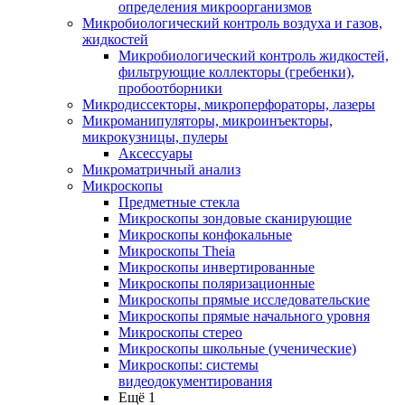
определения микроорганизмов
Микробиологический контроль воздуха и газов,
жидкостей
Микробиологический контроль жидкостей,
фильтрующие коллекторы (гребенки),
пробоотборники
Микродиссекторы, микроперфораторы, лазеры
Микроманипуляторы, микроинъекторы,
микрокузницы, пулеры
Аксессуары
Микроматричный анализ
Микроскопы
Предметные стекла
Микроскопы зондовые сканирующие
Микроскопы конфокальные
Микроскопы Theia
Микроскопы инвертированные
Микроскопы поляризационные
Микроскопы прямые исследовательские
Микроскопы прямые начального уровня
Микроскопы стерео
Микроскопы школьные (ученические)
Микроскопы: системы
видеодокументирования
Ещё 1