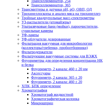
Трансиллюминатор, 254
Трансиллюминатор, 365
Трансмиттеры и датчики рН, рО, ОВП, ОД
Трихинеллоскопы и анализ мяса на трихинеллез
Тройные квадрупольные масс-спектрометры
УЗ-распылители (атомайзеры)
Ультразвуковые бани (мойки), пароочистители,
сушильные камеры
УФ-лампы
УФ-облучатели дозированные
Фильтрация вакуумная для микробиологии
(коллекторы/гребенки, пробоотборники)
Фильтродержатели
Фильтрующие вакуумные системы для ВЭЖХ
Флуориметры для определения концентрации НК
и белка
Флуориметр, 2 канала: 460 ± 20 нм
Аксессуары
Флуориметр, 2 канала: 365 ± 20
Флуориметр, 2 канала: 460 ± 20
ХПК, БПК определение
Хроматография
Хроматограф жидкостной
Хроматографическая колонка
Микрошприц