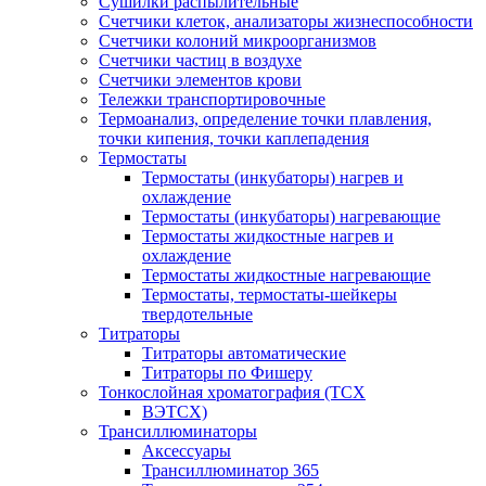
Сушилки распылительные
Счетчики клеток, анализаторы жизнеспособности
Счетчики колоний микроорганизмов
Счетчики частиц в воздухе
Счетчики элементов крови
Тележки транспортировочные
Термоанализ, определение точки плавления,
точки кипения, точки каплепадения
Термостаты
Термостаты (инкубаторы) нагрев и
охлаждение
Термостаты (инкубаторы) нагревающие
Термостаты жидкостные нагрев и
охлаждение
Термостаты жидкостные нагревающие
Термостаты, термостаты-шейкеры
твердотельные
Титраторы
Титраторы автоматические
Титраторы по Фишеру
Тонкослойная хроматография (ТСХ
ВЭТСХ)
Трансиллюминаторы
Аксессуары
Трансиллюминатор 365