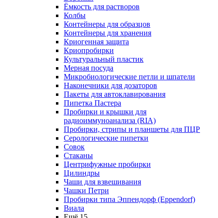
Ёмкость для растворов
Колбы
Контейнеры для образцов
Контейнеры для хранения
Криогенная защита
Криопробирки
Культуральный пластик
Мерная посуда
Микробиологические петли и шпатели
Наконечники для дозаторов
Пакеты для автоклавирования
Пипетка Пастера
Пробирки и крышки для
радиоиммуноанализа (RIA)
Пробирки, стрипы и планшеты для ПЦР
Серологические пипетки
Совок
Стаканы
Центрифужные пробирки
Цилиндры
Чаши для взвешивания
Чашки Петри
Пробирки типа Эппендорф (Eppendorf)
Виала
Ещё 15