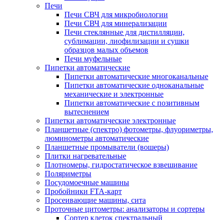
Печи
Печи СВЧ для микробиологии
Печи СВЧ для минерализации
Печи стеклянные для дистилляции,
сублимации, лиофилизации и сушки
образцов малых объемов
Печи муфельные
Пипетки автоматические
Пипетки автоматические многоканальные
Пипетки автоматические одноканальные
механические и электронные
Пипетки автоматические с позитивным
вытеснением
Пипетки автоматические электронные
Планшетные (спектро) фотометры, флуориметры,
люминометры автоматические
Планшетные промыватели (вошеры)
Плитки нагревательные
Плотномеры, гидростатическое взвешивание
Поляриметры
Посудомоечные машины
Пробойники FTA-карт
Просеивающие машины, сита
Проточные цитометры: анализаторы и сортеры
Сортер клеток спектральный