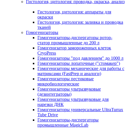
Гистология, цитология: проводка, окраска, анализ
Гистология, цитология: аппараты для
окраски
Гистология, цитология: заливка и проводка
тканей
Гомогенизаторы
Гомогенизаторы-диспергаторы ротор-
статор промышленные до 200 л
Гомогенизатор замороженных клеток
CryoPress
Гомогенизаторы "под давлением" до 1000 л
Гомогенизаторы лопаточные ("стомакер")
Гомогенизаторы механические для работы с
матриксами (FastPrep и аналоги)
Гомогенизаторы пестиковые
микробиологические
Гомогенизаторы ультразвуковые
(дезинтеграторы)
Гомогенизаторы ультразвуковые для
нарезки ДНК
Гомогенизаторы универсальные UltraTurrax
Tube Drive
Гомогенизаторы-диспергаторы
промышленные MagicLab