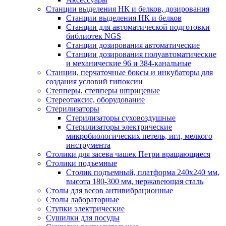
Станции выделения НК и белков, дозирования
Станции выделения НК и белков
Станции для автоматической подготовки
библиотек NGS
Станции дозирования автоматические
Станции дозирования полуавтоматические
и механические 96 и 384-канальные
Станции, перчаточные боксы и инкубаторы для
создания условий гипоксии
Степперы, степперы шприцевые
Стереотаксис, оборудование
Стерилизаторы
Стерилизаторы суховоздушные
Стерилизаторы электрические
микробиологических петель, игл, мелкого
инструмента
Столики для засева чашек Петри вращающиеся
Столики подъемные
Столик подъемный, платформа 240х240 мм,
высота 180-300 мм, нержавеющая сталь
Столы для весов антивибрационные
Столы лабораторные
Ступки электрические
Сушилки для посуды