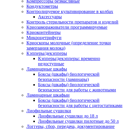
Компрессоры безмасляные
Кондуктометры
Контролируемое культивирование в колбах
Аксессуары
Контроль стерильности препаратов и изделий
Криозамораживатели программируемые
Криоконтейнеры
Микроцетрифуги
Криоскопы молочные (определение точки
замерзания молока)
Кэпперы/декэпперы
Кэпперы/декэпперы: временно
недоступные
Ламинарные шкафы
Боксы (шкафы) биологической
безопасности (ламинары)
Боксы (шкафы) биологической
безопасности для работы с животными
Ламинарные шкафыи
Боксы (шкафы) биологической
безопасности для работы с цитостатиками
Лиофильные сушилки
Лиофильные сушилки до 18 л
Лиофильные сушилки пилотные до 50 л
Логгеры, сбор, передача, документирование