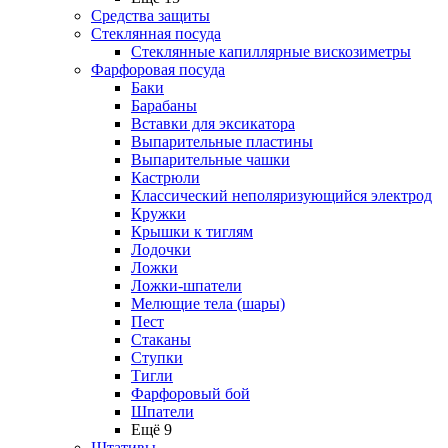
Средства защиты
Стеклянная посуда
Стеклянные капиллярные вискозиметры
Фарфоровая посуда
Баки
Барабаны
Вставки для эксикатора
Выпарительные пластины
Выпарительные чашки
Кастрюли
Классический неполяризующийся электрод
Кружки
Крышки к тиглям
Лодочки
Ложки
Ложки-шпатели
Мелющие тела (шары)
Пест
Стаканы
Ступки
Тигли
Фарфоровый бой
Шпатели
Ещё 9
Штативы