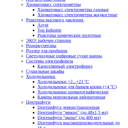
Хроматомасс спектрометры
Хроматомасс спектрометры газовые
Хроматомасс спектрометры жидкостные
Реакторы высокого давления
Asynt
Top Industrie
Реакторы химические пилотные
ЭКО: рабочие станции
Рециркуляторы
Роллер для пробирок
Светодиодные цифровые сухие ванны
Системы электрофореза
Капиллярный электрофорез
Сушильные шкафы
Холодильники
Холодильники +2...+23 °С
Холодильники для банков крови (+4 °С)
Холодильники хроматографические
Камера морозильная лабораторная
Центрифуги
Центрифуга демонстрационная
Центрифуги "микро" (до 48x1,5 мл)
Центрифуги "мини" (до 400 мл)
Центрифуги высокопроизводительные до
16 л