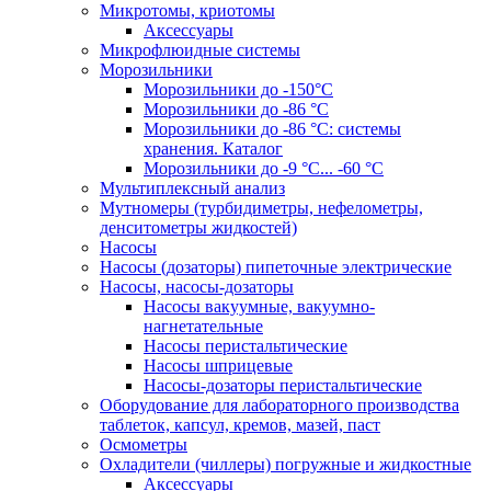
Микротомы, криотомы
Аксессуары
Микрофлюидные системы
Морозильники
Морозильники до -150°С
Морозильники до -86 °C
Морозильники до -86 °C: системы
хранения. Каталог
Морозильники до -9 °C... -60 °C
Мультиплексный анализ
Мутномеры (турбидиметры, нефелометры,
денситометры жидкостей)
Насосы
Насосы (дозаторы) пипеточные электрические
Насосы, насосы-дозаторы
Насосы вакуумные, вакуумно-
нагнетательные
Насосы перистальтические
Насосы шприцевые
Насосы-дозаторы перистальтические
Оборудование для лабораторного производства
таблеток, капсул, кремов, мазей, паст
Осмометры
Охладители (чиллеры) погружные и жидкостные
Аксессуары