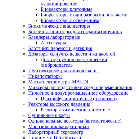
культивирования
Биореакторы клеточные
Биореакторы с одноразовыми вставками
Биореакторы с освещением
Биохимические анализаторы
Биочипы: принтеры для создания биочипов
Блендеры лабораторные
Аксессуары
Блоттинг: перенос и детекция
Дозаторы сыпучих веществ и жидкостей
Дозатор ручной электрический
(виброшпатель
ИК-спектрометры и микроскопы
Инкапсуляторы
Масс-спектрометры MALDI
Миксеры для подготовки сред и перемешивания
Пилотное и полупромышленное оборудование
Центрифуги проточные (отключен)
Реакторы высокого давления
Реакторы химические пилотные
Сушильные шкафы
Одноканальные дозаторы (автоматические)
Морозильник лабораторный
Лабораторный термометр
Пикнометр Гей-Люссака