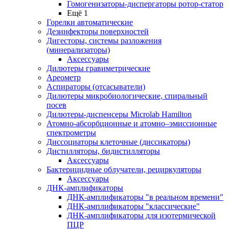
Гомогенизаторы-диспергаторы ротор-статор
Ещё 1
Горелки автоматические
Дезинфекторы поверхностей
Дигесторы, системы разложения
(минерализаторы)
Аксессуары
Дилютеры гравиметрические
Ареометр
Аспираторы (отсасыватели)
Дилютеры микробиологические, спиральный
посев
Дилютеры-диспенсеры Microlab Hamilton
Атомно-абсорбционные и атомно–эмиссионные
спектрометры
Диссоциаторы клеточные (диссикаторы)
Дистилляторы, бидистилляторы
Аксессуары
Бактерицидные облучатели, рециркуляторы
Аксессуары
ДНК-амплификаторы
ДНК-амплификаторы "в реальном времени"
ДНК-амплификаторы "классические"
ДНК-амплификаторы для изотермической
ПЦР