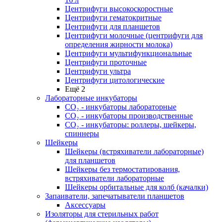
Центрифуги высокоскоростные
Центрифуги гематокритные
Центрифуги для планшетов
Центрифуги молочные (центрифуги для
определения жирности молока)
Центрифуги мультифункциональные
Центрифуги проточные
Центрифуги ультра
Центрифуги цитологические
Ещё 2
Лабораторные инкубаторы
СО₂ - инкубаторы лабораторные
СО₂ - инкубаторы производственные
СО₂ - инкубаторы: роллеры, шейкеры,
спиннеры
Шейкеры
Шейкеры (встряхиватели лабораторные)
для планшетов
Шейкеры без термостатирования,
встряхиватели лабораторные
Шейкеры орбитальные для колб (качалки)
Запаиватели, запечатыватели планшетов
Аксессуары
Изоляторы для стерильных работ