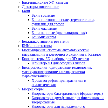
Бактерицидные УФ-камеры
Дозаторы пипеточные
Бани
Бани водяные
Бани гистологические, термостолики,
сушилки для срезов
Бани масляные
Бани паровые (для выпаривания)
Бани-шейкеры
Безжидкостные нагреватели
БИК-анализаторы
Биоимиджинг: системы автоматической
визуализации и клеточного скрининга. Каталог
Биопринтеры 3D, наборы для 3D печати
Принтер-3D для создания чипов
Биопроцессинг: одноразовые технологии,
масскультивирование клеток, очистка
фармсубстанций
Хроматография препаративная и
аналитическая
Биореакторы
Биореакторы бактериальные (ферментеры)
Биореакторы двухфазные для биотоплива и
твердофазные
Биореакторы для параллельного