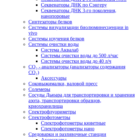
Секвенаторы ДНК по Сэнгеру
Секвенаторы ДНК 3-го поколения,
нанопоровые
Синтезаторы белков
Системы визуализации биолюминесценции in
vivo
Системы изучения белков
Системы очистки воды
Система Аквалаб
Системы очистки воды до 500 л/час
Системы очистки воды до 40 л/ч
СО₂ - анализаторы (анализаторы содержания
СО₂)
Аксессуары
Соковыжималки, валовой пресс
Солемеры
Сосуды Дьюара для транспортировки и хранения
азота, транспортировки образцов,
криохранилища
Спектрофлуориметры
Спектрофотометры
Спектрофотометры кюветные
Спектрофотометры нано
Средоварки и разливочные станции
Аксессуары