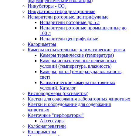
(фармацевтические изоляторы)
Инкубаторы - CO₂
Инкубаторы гибридизационные
Испарители роторные, центрифужные
Испарители роторные до 5 л
Испарители роторные промышленные до
100 л
Испарители центрифужные
Калориметры
Камеры испытательные, климатические, роста
Камеры термические (температура)
Камеры испытательные переменных
условий (температура, влажность)
Камеры роста (температура, влажность,
свет)
Климатические камеры постоянных
условий. Каталог
Кислородомеры (оксиметры)
Клетки для содержания лабораторных животных
Клетки и оборудование для содержания
животных
Клеточные "перфораторы"
Аксессуары
Колбонагреватели
Колориметры