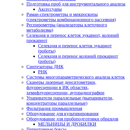
Подготовка проб для инструментального анализа
Аксессуары
Раман-спектрометры и микроскопы
(спектрометры комбинационного рассеяния)
Респирометры (анализаторы клеточного
метаболизма)
Селекция и перенос клеток эукариот, колоний
прокариот
Селекция и перенос клеток эукариот
(роботы)
Селекция и перенос колоний прокариот
(роботы)
Синтезаторы ДНК
РНК
Системы многопараметрического анализа клеток
Сканеры лазерные денситометрии,
флуоресценции в ИК областях,
хемифлуоресценции, ауторадиографии
Упариватели параллельные (выпариватели,
концентраторы параллельные)
Фильтрация промышленная
Оборудование для культивирования
Оборудование для пробоподготовки образцов
МЕЛЬНИЦЫ И ДРОБИЛКИ
Перчаточные боксы