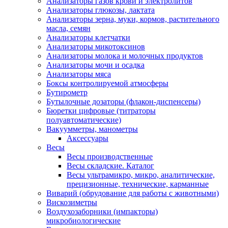
Анализаторы газов крови и электролитов
Анализаторы глюкозы, лактата
Анализаторы зерна, муки, кормов, растительного
масла, семян
Анализаторы клетчатки
Анализаторы микотоксинов
Анализаторы молока и молочных продуктов
Анализаторы мочи и осадка
Анализаторы мяса
Боксы контролируемой атмосферы
Бутирометр
Бутылочные дозаторы (флакон-диспенсеры)
Бюретки цифровые (титраторы
полуавтоматические)
Вакуумметры, манометры
Аксессуары
Весы
Весы производственные
Весы складские. Каталог
Весы ультрамикро, микро, аналитические,
прецизионные, технические, карманные
Виварий (обрудование для работы с животными)
Вискозиметры
Воздухозаборники (импакторы)
микробиологические