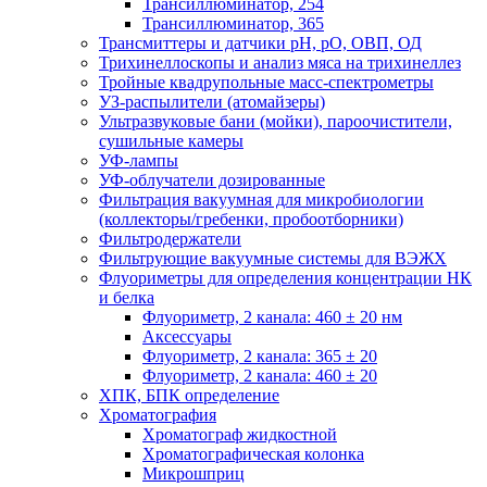
Трансиллюминатор, 254
Трансиллюминатор, 365
Трансмиттеры и датчики рН, рО, ОВП, ОД
Трихинеллоскопы и анализ мяса на трихинеллез
Тройные квадрупольные масс-спектрометры
УЗ-распылители (атомайзеры)
Ультразвуковые бани (мойки), пароочистители,
сушильные камеры
УФ-лампы
УФ-облучатели дозированные
Фильтрация вакуумная для микробиологии
(коллекторы/гребенки, пробоотборники)
Фильтродержатели
Фильтрующие вакуумные системы для ВЭЖХ
Флуориметры для определения концентрации НК
и белка
Флуориметр, 2 канала: 460 ± 20 нм
Аксессуары
Флуориметр, 2 канала: 365 ± 20
Флуориметр, 2 канала: 460 ± 20
ХПК, БПК определение
Хроматография
Хроматограф жидкостной
Хроматографическая колонка
Микрошприц