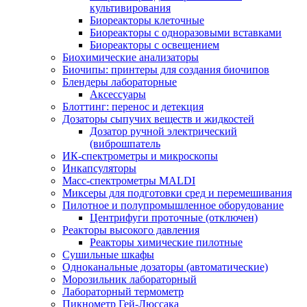
культивирования
Биореакторы клеточные
Биореакторы с одноразовыми вставками
Биореакторы с освещением
Биохимические анализаторы
Биочипы: принтеры для создания биочипов
Блендеры лабораторные
Аксессуары
Блоттинг: перенос и детекция
Дозаторы сыпучих веществ и жидкостей
Дозатор ручной электрический
(виброшпатель
ИК-спектрометры и микроскопы
Инкапсуляторы
Масс-спектрометры MALDI
Миксеры для подготовки сред и перемешивания
Пилотное и полупромышленное оборудование
Центрифуги проточные (отключен)
Реакторы высокого давления
Реакторы химические пилотные
Сушильные шкафы
Одноканальные дозаторы (автоматические)
Морозильник лабораторный
Лабораторный термометр
Пикнометр Гей-Люссака