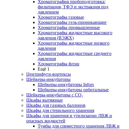
Хроматография пробоподготовка:
фильтрация, ТФЭ и экстракция под
давлением
Хроматографы газовые
Хроматографы гель-проникающие
Хроматографы промышленные
Хроматографы жидкостные высокого
давления (ВЭЖХ)
Хроматографы жидкостные низкого
давления
Хроматографы жидкостные среднего
давления
Хроматографы флэш
Ещё 1
Центрифуги-вортексы
Шейкеры-инкубаторы
Шейкеры-инкубаторы Infors
Шейкеры-инкубаторы орбитальные
Шейкеры-инкубаторы с CО₂
Шкафы вытяжные
Шкафы для газовых баллонов
Шкафы для стерильного хранения
Шкафы для хранения и утилизации ЛВЖ и
опасных жидкостей
Тумбы для совместного хранения ЛВЖ и