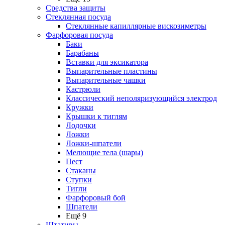
Средства защиты
Стеклянная посуда
Стеклянные капиллярные вискозиметры
Фарфоровая посуда
Баки
Барабаны
Вставки для эксикатора
Выпарительные пластины
Выпарительные чашки
Кастрюли
Классический неполяризующийся электрод
Кружки
Крышки к тиглям
Лодочки
Ложки
Ложки-шпатели
Мелющие тела (шары)
Пест
Стаканы
Ступки
Тигли
Фарфоровый бой
Шпатели
Ещё 9
Штативы