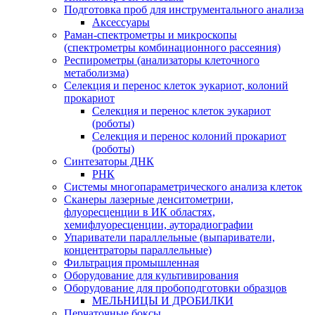
Подготовка проб для инструментального анализа
Аксессуары
Раман-спектрометры и микроскопы
(спектрометры комбинационного рассеяния)
Респирометры (анализаторы клеточного
метаболизма)
Селекция и перенос клеток эукариот, колоний
прокариот
Селекция и перенос клеток эукариот
(роботы)
Селекция и перенос колоний прокариот
(роботы)
Синтезаторы ДНК
РНК
Системы многопараметрического анализа клеток
Сканеры лазерные денситометрии,
флуоресценции в ИК областях,
хемифлуоресценции, ауторадиографии
Упариватели параллельные (выпариватели,
концентраторы параллельные)
Фильтрация промышленная
Оборудование для культивирования
Оборудование для пробоподготовки образцов
МЕЛЬНИЦЫ И ДРОБИЛКИ
Перчаточные боксы