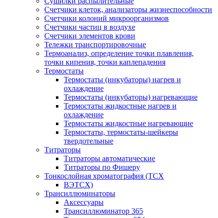
Сушилки распылительные
Счетчики клеток, анализаторы жизнеспособности
Счетчики колоний микроорганизмов
Счетчики частиц в воздухе
Счетчики элементов крови
Тележки транспортировочные
Термоанализ, определение точки плавления,
точки кипения, точки каплепадения
Термостаты
Термостаты (инкубаторы) нагрев и
охлаждение
Термостаты (инкубаторы) нагревающие
Термостаты жидкостные нагрев и
охлаждение
Термостаты жидкостные нагревающие
Термостаты, термостаты-шейкеры
твердотельные
Титраторы
Титраторы автоматические
Титраторы по Фишеру
Тонкослойная хроматография (ТСХ
ВЭТСХ)
Трансиллюминаторы
Аксессуары
Трансиллюминатор 365