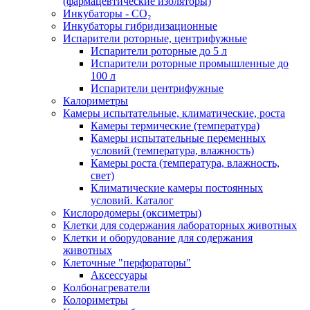
(фармацевтические изоляторы)
Инкубаторы - CO₂
Инкубаторы гибридизационные
Испарители роторные, центрифужные
Испарители роторные до 5 л
Испарители роторные промышленные до
100 л
Испарители центрифужные
Калориметры
Камеры испытательные, климатические, роста
Камеры термические (температура)
Камеры испытательные переменных
условий (температура, влажность)
Камеры роста (температура, влажность,
свет)
Климатические камеры постоянных
условий. Каталог
Кислородомеры (оксиметры)
Клетки для содержания лабораторных животных
Клетки и оборудование для содержания
животных
Клеточные "перфораторы"
Аксессуары
Колбонагреватели
Колориметры