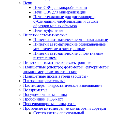
Печи
Печи СВЧ для микробиологии
Печи СВЧ для минерализации
Печи стеклянные для дистилляции,
сублимации, лиофилизации и сушки
образцов малых объемов
Печи муфельные
Пипетки автоматические
Пипетки автоматические многоканальные
Пипетки автоматические одноканальные
механические и электронные
Пипетки автоматические с позитивным
вытеснением
Пипетки автоматические электронные
Планшетные (спектро) фотометры, флуориметры,
люминометры автоматические
Планшетные промыватели (вошеры)
Плитки нагревательные
Плотномеры, гидростатическое взвешивание
Поляриметры
Посудомоечные машины
Пробойники FTA-карт
Просеивающие машины, сита
Проточные цитометры: анализаторы и сортеры
Сортер клеток спектральный