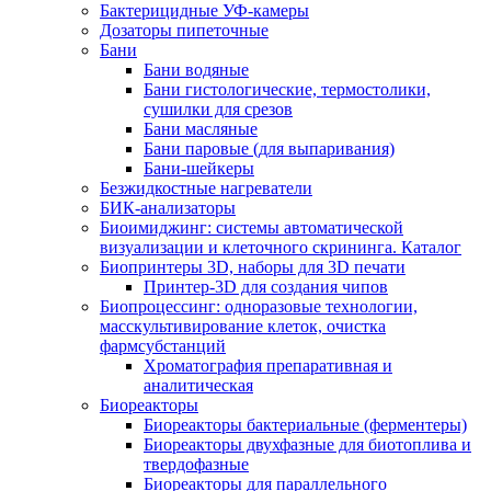
Бактерицидные УФ-камеры
Дозаторы пипеточные
Бани
Бани водяные
Бани гистологические, термостолики,
сушилки для срезов
Бани масляные
Бани паровые (для выпаривания)
Бани-шейкеры
Безжидкостные нагреватели
БИК-анализаторы
Биоимиджинг: системы автоматической
визуализации и клеточного скрининга. Каталог
Биопринтеры 3D, наборы для 3D печати
Принтер-3D для создания чипов
Биопроцессинг: одноразовые технологии,
масскультивирование клеток, очистка
фармсубстанций
Хроматография препаративная и
аналитическая
Биореакторы
Биореакторы бактериальные (ферментеры)
Биореакторы двухфазные для биотоплива и
твердофазные
Биореакторы для параллельного