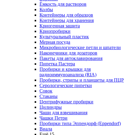
Ёмкость для растворов
Колбы
Контейнеры для образцов
Контейнеры для хранения
Криогенная защита
Криопробирки
Культуральный пластик
Мерная посуда
Микробиологические петли и шпатели
Наконечники для дозаторов
Пакеты для автоклавирования
Пипетка Пастера
Пробирки и крышки для
радиоиммуноанализа (RIA)
Пробирки, стрипы и планшеты для ПЦР
Серологические пипетки
Совок
Стаканы
Центрифужные пробирки
Цилиндры
Чаши для взвешивания
Чашки Петри
Пробирки типа Эппендорф (Eppendorf)
Виала
Ещё 15