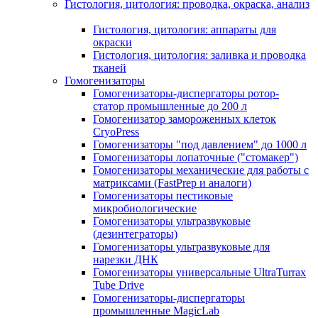
Гистология, цитология: проводка, окраска, анализ
Гистология, цитология: аппараты для
окраски
Гистология, цитология: заливка и проводка
тканей
Гомогенизаторы
Гомогенизаторы-диспергаторы ротор-
статор промышленные до 200 л
Гомогенизатор замороженных клеток
CryoPress
Гомогенизаторы "под давлением" до 1000 л
Гомогенизаторы лопаточные ("стомакер")
Гомогенизаторы механические для работы с
матриксами (FastPrep и аналоги)
Гомогенизаторы пестиковые
микробиологические
Гомогенизаторы ультразвуковые
(дезинтеграторы)
Гомогенизаторы ультразвуковые для
нарезки ДНК
Гомогенизаторы универсальные UltraTurrax
Tube Drive
Гомогенизаторы-диспергаторы
промышленные MagicLab