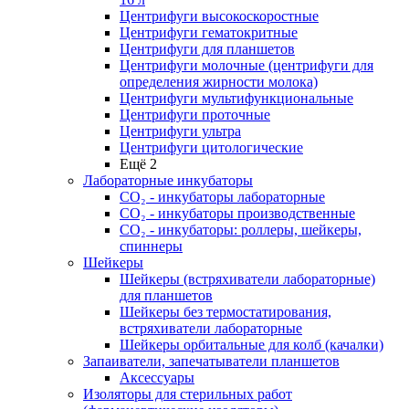
Центрифуги высокоскоростные
Центрифуги гематокритные
Центрифуги для планшетов
Центрифуги молочные (центрифуги для
определения жирности молока)
Центрифуги мультифункциональные
Центрифуги проточные
Центрифуги ультра
Центрифуги цитологические
Ещё 2
Лабораторные инкубаторы
СО₂ - инкубаторы лабораторные
СО₂ - инкубаторы производственные
СО₂ - инкубаторы: роллеры, шейкеры,
спиннеры
Шейкеры
Шейкеры (встряхиватели лабораторные)
для планшетов
Шейкеры без термостатирования,
встряхиватели лабораторные
Шейкеры орбитальные для колб (качалки)
Запаиватели, запечатыватели планшетов
Аксессуары
Изоляторы для стерильных работ