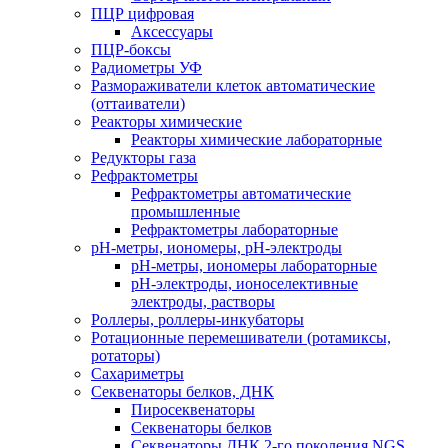
ПЦР цифровая
Аксессуары
ПЦР-боксы
Радиометры УФ
Размораживатели клеток автоматические
(оттаиватели)
Реакторы химические
Реакторы химические лабораторные
Редукторы газа
Рефрактометры
Рефрактометры автоматические
промышленные
Рефрактометры лабораторные
рН-метры, иономеры, рН-электроды
рН-метры, иономеры лабораторные
рН-электроды, ионоселективные
электроды, растворы
Роллеры, роллеры-инкубаторы
Ротационные перемешиватели (ротамиксы,
ротаторы)
Сахариметры
Секвенаторы белков, ДНК
Пиросеквенаторы
Секвенаторы белков
Секвенаторы ДНК 2-го поколения NGS