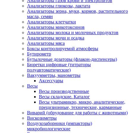
Анализаторы газов крови и электролитов
Анализаторы глюкозы, лактата
Анализаторы зерна, муки, кормов, растительного
масла, семян
Анализаторы клетчатки
Анализаторы микотоксинов
Анализаторы молока и молочных продуктов
Анализаторы мочи и осадка
Анализаторы мяса
Боксы контролируемой атмосферы
Бутирометр
Бутылочные дозаторы (флакон-диспенсеры)
Бюретки цифровые (титраторы
полуавтоматические)
Вакуумметры, манометры
Аксессуары
Весы
Весы производственные
Весы складские. Каталог
Весы ультрамикро, микро, аналитические,
прецизионные, технические, карманные
Виварий (обрудование для работы с животными)
Вискозиметры
Воздухозаборники (импакторы)
микробиологические