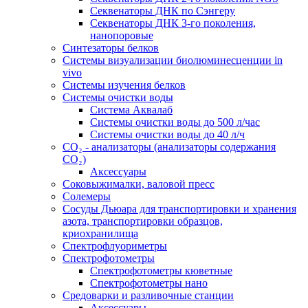
Секвенаторы ДНК по Сэнгеру
Секвенаторы ДНК 3-го поколения,
нанопоровые
Синтезаторы белков
Системы визуализации биолюминесценции in
vivo
Системы изучения белков
Системы очистки воды
Система Аквалаб
Системы очистки воды до 500 л/час
Системы очистки воды до 40 л/ч
СО₂ - анализаторы (анализаторы содержания
СО₂)
Аксессуары
Соковыжималки, валовой пресс
Солемеры
Сосуды Дьюара для транспортировки и хранения
азота, транспортировки образцов,
криохранилища
Спектрофлуориметры
Спектрофотометры
Спектрофотометры кюветные
Спектрофотометры нано
Средоварки и разливочные станции
Аксессуары