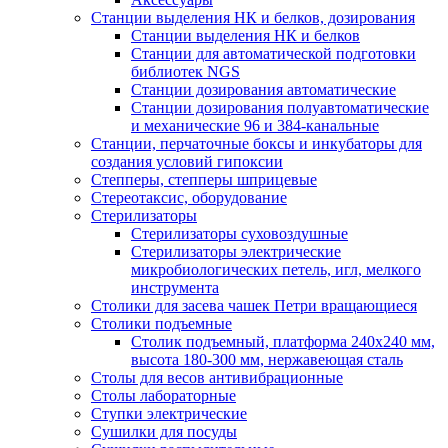
Станции выделения НК и белков, дозирования
Станции выделения НК и белков
Станции для автоматической подготовки
библиотек NGS
Станции дозирования автоматические
Станции дозирования полуавтоматические
и механические 96 и 384-канальные
Станции, перчаточные боксы и инкубаторы для
создания условий гипоксии
Степперы, степперы шприцевые
Стереотаксис, оборудование
Стерилизаторы
Стерилизаторы суховоздушные
Стерилизаторы электрические
микробиологических петель, игл, мелкого
инструмента
Столики для засева чашек Петри вращающиеся
Столики подъемные
Столик подъемный, платформа 240х240 мм,
высота 180-300 мм, нержавеющая сталь
Столы для весов антивибрационные
Столы лабораторные
Ступки электрические
Сушилки для посуды