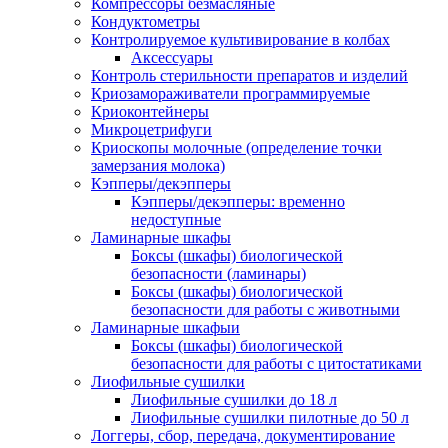
Компрессоры безмасляные
Кондуктометры
Контролируемое культивирование в колбах
Аксессуары
Контроль стерильности препаратов и изделий
Криозамораживатели программируемые
Криоконтейнеры
Микроцетрифуги
Криоскопы молочные (определение точки
замерзания молока)
Кэпперы/декэпперы
Кэпперы/декэпперы: временно
недоступные
Ламинарные шкафы
Боксы (шкафы) биологической
безопасности (ламинары)
Боксы (шкафы) биологической
безопасности для работы с животными
Ламинарные шкафыи
Боксы (шкафы) биологической
безопасности для работы с цитостатиками
Лиофильные сушилки
Лиофильные сушилки до 18 л
Лиофильные сушилки пилотные до 50 л
Логгеры, сбор, передача, документирование