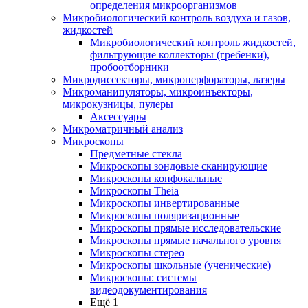
определения микроорганизмов
Микробиологический контроль воздуха и газов,
жидкостей
Микробиологический контроль жидкостей,
фильтрующие коллекторы (гребенки),
пробоотборники
Микродиссекторы, микроперфораторы, лазеры
Микроманипуляторы, микроинъекторы,
микрокузницы, пулеры
Аксессуары
Микроматричный анализ
Микроскопы
Предметные стекла
Микроскопы зондовые сканирующие
Микроскопы конфокальные
Микроскопы Theia
Микроскопы инвертированные
Микроскопы поляризационные
Микроскопы прямые исследовательские
Микроскопы прямые начального уровня
Микроскопы стерео
Микроскопы школьные (ученические)
Микроскопы: системы
видеодокументирования
Ещё 1