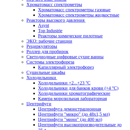
Хроматомасс спектрометры
Хроматомасс спектрометры газовые
Хроматомасс спектрометры жидкостные
Реакторы высокого давления
Asynt
Top Industrie
Реакторы химические пилотные
ЭКО: рабочие станции
Рециркуляторы
Роллер для пробирок
Светодиодные цифровые сухие ванны
Системы электрофореза
Капиллярный электрофорез
Сушильные шкафы
Холодильники
Холодильники +2...+23 °С
Холодильники для банков крови (+4 °С)
Холодильники хроматографические
Камера морозильная лабораторная
Центрифуги
Центрифуга демонстрационная
Центрифуги "микро" (до 48x1,5 мл)
Центрифуги "мини" (до 400 мл)
Центрифуги высокопроизводительные до
16 л