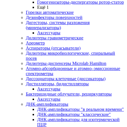
Гомогенизаторы-диспергаторы ротор-статор
Ещё 1
Горелки автоматические
Дезинфекторы поверхностей
Дигесторы, системы разложения
(минерализаторы)
Аксессуары
Дилютеры гравиметрические
Ареометр
Аспираторы (отсасыватели)
Дилютеры микробиологические, спиральный
посев
Дилютеры-диспенсеры Microlab Hamilton
Атомно-абсорбционные и атомно–эмиссионные
спектрометры
Диссоциаторы клеточные (диссикаторы)
Дистилляторы, бидистилляторы
Аксессуары
Бактерицидные облучатели, рециркуляторы
Аксессуары
ДНК-амплификаторы
ДНК-амплификаторы "в реальном времени"
ДНК-амплификаторы "классические"
ДНК-амплификаторы для изотермической
ПЦР