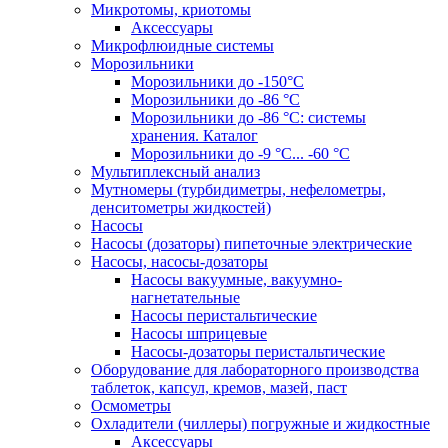
Микротомы, криотомы
Аксессуары
Микрофлюидные системы
Морозильники
Морозильники до -150°С
Морозильники до -86 °C
Морозильники до -86 °C: системы
хранения. Каталог
Морозильники до -9 °C... -60 °C
Мультиплексный анализ
Мутномеры (турбидиметры, нефелометры,
денситометры жидкостей)
Насосы
Насосы (дозаторы) пипеточные электрические
Насосы, насосы-дозаторы
Насосы вакуумные, вакуумно-
нагнетательные
Насосы перистальтические
Насосы шприцевые
Насосы-дозаторы перистальтические
Оборудование для лабораторного производства
таблеток, капсул, кремов, мазей, паст
Осмометры
Охладители (чиллеры) погружные и жидкостные
Аксессуары