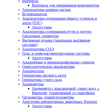
Вортексы
Вортексы для смешивания компонентов
Анализаторы размера частиц
Встряхиватели
Анализаторы содержания общего углерода и
азота (ТОС)
Аксессуары
Анализаторы содержания ртути и других
токсичных элементов
Вытяжные рукава (локальные вытяжные
системы)
Анализаторы СОЭ
Гель- и хемидокументирующие системы
Аксессуары
Анаэробные и микроаэрофильные станции
Гематологические анализаторы
Анаэростаты
Генераторы жидкого азота
Генераторы сухого льда
Анемометры
Анемометр с крыльчаткой, смарт-зонд, с
Bluetooth, управляемый со смартфона
Гигрометры, термогигрометры
Анестезия лабораторных животных. Каталог
Аксессуары