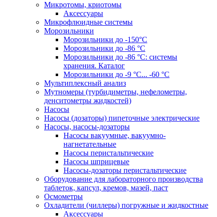
Микротомы, криотомы
Аксессуары
Микрофлюидные системы
Морозильники
Морозильники до -150°С
Морозильники до -86 °C
Морозильники до -86 °C: системы
хранения. Каталог
Морозильники до -9 °C... -60 °C
Мультиплексный анализ
Мутномеры (турбидиметры, нефелометры,
денситометры жидкостей)
Насосы
Насосы (дозаторы) пипеточные электрические
Насосы, насосы-дозаторы
Насосы вакуумные, вакуумно-
нагнетательные
Насосы перистальтические
Насосы шприцевые
Насосы-дозаторы перистальтические
Оборудование для лабораторного производства
таблеток, капсул, кремов, мазей, паст
Осмометры
Охладители (чиллеры) погружные и жидкостные
Аксессуары