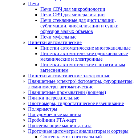
Печи
Печи СВЧ для микробиологии
Печи СВЧ для минерализации
Печи стеклянные для дистилляции,
сублимации, лиофилизации и сушки
образцов малых объемов
Печи муфельные
Пипетки автоматические
Пипетки автоматические многоканальные
Пипетки автоматические одноканальные
механические и электронные
Пипетки автоматические с позитивным
вытеснением
Пипетки автоматические электронные
Планшетные (спектро) фотометры, флуориметры,
люминометры автоматические
Планшетные промыватели (вошеры)
Плитки нагревательные
Плотномеры, гидростатическое взвешивание
Поляриметры
Посудомоечные машины
Пробойники FTA-карт
Просеивающие машины, сита
Проточные цитометры: анализаторы и сортеры
Сортер клеток спектральный