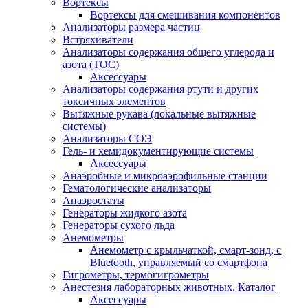
Вортексы
Вортексы для смешивания компонентов
Анализаторы размера частиц
Встряхиватели
Анализаторы содержания общего углерода и
азота (ТОС)
Аксессуары
Анализаторы содержания ртути и других
токсичных элементов
Вытяжные рукава (локальные вытяжные
системы)
Анализаторы СОЭ
Гель- и хемидокументирующие системы
Аксессуары
Анаэробные и микроаэрофильные станции
Гематологические анализаторы
Анаэростаты
Генераторы жидкого азота
Генераторы сухого льда
Анемометры
Анемометр с крыльчаткой, смарт-зонд, с
Bluetooth, управляемый со смартфона
Гигрометры, термогигрометры
Анестезия лабораторных животных. Каталог
Аксессуары