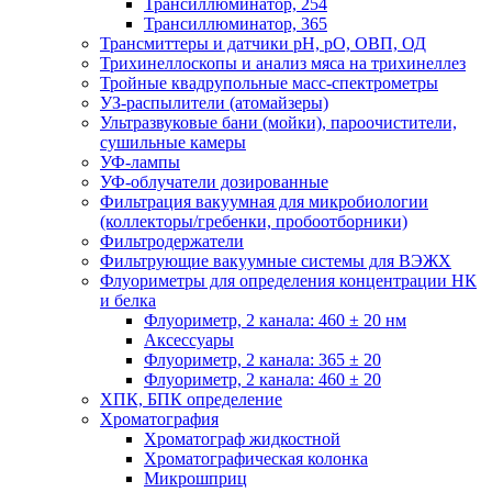
Трансиллюминатор, 254
Трансиллюминатор, 365
Трансмиттеры и датчики рН, рО, ОВП, ОД
Трихинеллоскопы и анализ мяса на трихинеллез
Тройные квадрупольные масс-спектрометры
УЗ-распылители (атомайзеры)
Ультразвуковые бани (мойки), пароочистители,
сушильные камеры
УФ-лампы
УФ-облучатели дозированные
Фильтрация вакуумная для микробиологии
(коллекторы/гребенки, пробоотборники)
Фильтродержатели
Фильтрующие вакуумные системы для ВЭЖХ
Флуориметры для определения концентрации НК
и белка
Флуориметр, 2 канала: 460 ± 20 нм
Аксессуары
Флуориметр, 2 канала: 365 ± 20
Флуориметр, 2 канала: 460 ± 20
ХПК, БПК определение
Хроматография
Хроматограф жидкостной
Хроматографическая колонка
Микрошприц