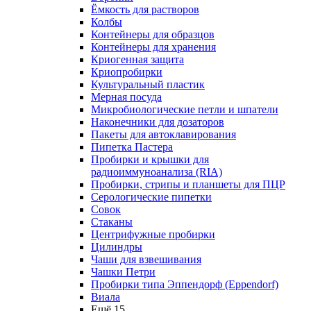
Ёмкость для растворов
Колбы
Контейнеры для образцов
Контейнеры для хранения
Криогенная защита
Криопробирки
Культуральный пластик
Мерная посуда
Микробиологические петли и шпатели
Наконечники для дозаторов
Пакеты для автоклавирования
Пипетка Пастера
Пробирки и крышки для
радиоиммуноанализа (RIA)
Пробирки, стрипы и планшеты для ПЦР
Серологические пипетки
Совок
Стаканы
Центрифужные пробирки
Цилиндры
Чаши для взвешивания
Чашки Петри
Пробирки типа Эппендорф (Eppendorf)
Виала
Ещё 15