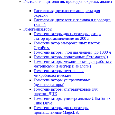
Гистология, цитология: проводка, окраска, анализ
Гистология, цитология: аппараты для
окраски
Гистология, цитология: заливка и проводка
тканей
Гомогенизаторы
Гомогенизаторы-диспергаторы ротор-
статор промышленные до 200 л
Гомогенизатор замороженных клеток
CryoPress
Гомогенизаторы "под давлением" до 1000 л
Гомогенизаторы лопаточные ("стомакер")
Гомогенизаторы механические для работы с
матриксами (FastPrep и аналоги)
Гомогенизаторы пестиковые
микробиологические
Гомогенизаторы ультразвуковые
(дезинтеграторы)
Гомогенизаторы ультразвуковые для
нарезки ДНК
Гомогенизаторы универсальные UltraTurrax
Tube Drive
Гомогенизаторы-диспергаторы
промышленные MagicLab