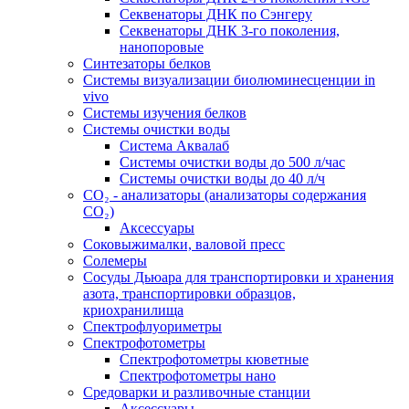
Секвенаторы ДНК по Сэнгеру
Секвенаторы ДНК 3-го поколения,
нанопоровые
Синтезаторы белков
Системы визуализации биолюминесценции in
vivo
Системы изучения белков
Системы очистки воды
Система Аквалаб
Системы очистки воды до 500 л/час
Системы очистки воды до 40 л/ч
СО₂ - анализаторы (анализаторы содержания
СО₂)
Аксессуары
Соковыжималки, валовой пресс
Солемеры
Сосуды Дьюара для транспортировки и хранения
азота, транспортировки образцов,
криохранилища
Спектрофлуориметры
Спектрофотометры
Спектрофотометры кюветные
Спектрофотометры нано
Средоварки и разливочные станции
Аксессуары