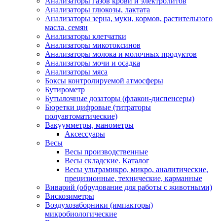
Анализаторы газов крови и электролитов
Анализаторы глюкозы, лактата
Анализаторы зерна, муки, кормов, растительного
масла, семян
Анализаторы клетчатки
Анализаторы микотоксинов
Анализаторы молока и молочных продуктов
Анализаторы мочи и осадка
Анализаторы мяса
Боксы контролируемой атмосферы
Бутирометр
Бутылочные дозаторы (флакон-диспенсеры)
Бюретки цифровые (титраторы
полуавтоматические)
Вакуумметры, манометры
Аксессуары
Весы
Весы производственные
Весы складские. Каталог
Весы ультрамикро, микро, аналитические,
прецизионные, технические, карманные
Виварий (обрудование для работы с животными)
Вискозиметры
Воздухозаборники (импакторы)
микробиологические