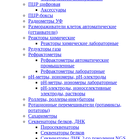
ПЦР цифровая
Аксессуары
ПЦР-боксы
Радиометры УФ
Размораживатели клеток автоматические
(оттаиватели)
Реакторы химические
Реакторы химические лабораторные
Редукторы газа
Рефрактометры
Рефрактометры автоматические
промышленные
Рефрактометры лабораторные
рН-метры, иономеры, рН-электроды
рН-метры, иономеры лабораторные
рН-электроды, ионоселективные
электроды, растворы
Роллеры, роллеры-инкубаторы
Ротационные перемешиватели (ротамиксы,
ротаторы)
Сахариметры
Секвенаторы белков, ДНК
Пиросеквенаторы
Секвенаторы белков
Секвенаторы ДНК 2-го поколения NGS