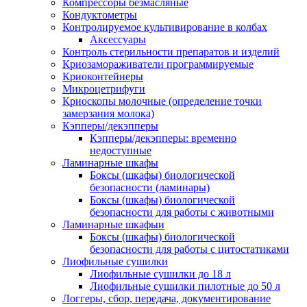
Компрессоры безмасляные
Кондуктометры
Контролируемое культивирование в колбах
Аксессуары
Контроль стерильности препаратов и изделий
Криозамораживатели программируемые
Криоконтейнеры
Микроцетрифуги
Криоскопы молочные (определение точки
замерзания молока)
Кэпперы/декэпперы
Кэпперы/декэпперы: временно
недоступные
Ламинарные шкафы
Боксы (шкафы) биологической
безопасности (ламинары)
Боксы (шкафы) биологической
безопасности для работы с животными
Ламинарные шкафыи
Боксы (шкафы) биологической
безопасности для работы с цитостатиками
Лиофильные сушилки
Лиофильные сушилки до 18 л
Лиофильные сушилки пилотные до 50 л
Логгеры, сбор, передача, документирование