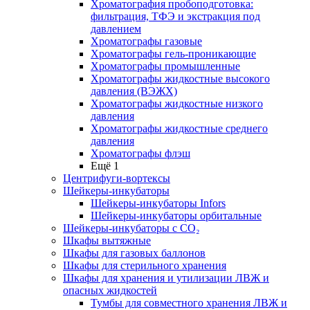
Хроматография пробоподготовка:
фильтрация, ТФЭ и экстракция под
давлением
Хроматографы газовые
Хроматографы гель-проникающие
Хроматографы промышленные
Хроматографы жидкостные высокого
давления (ВЭЖХ)
Хроматографы жидкостные низкого
давления
Хроматографы жидкостные среднего
давления
Хроматографы флэш
Ещё 1
Центрифуги-вортексы
Шейкеры-инкубаторы
Шейкеры-инкубаторы Infors
Шейкеры-инкубаторы орбитальные
Шейкеры-инкубаторы с CО₂
Шкафы вытяжные
Шкафы для газовых баллонов
Шкафы для стерильного хранения
Шкафы для хранения и утилизации ЛВЖ и
опасных жидкостей
Тумбы для совместного хранения ЛВЖ и