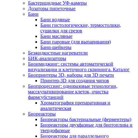
Бактерицидные УФ-камеры
Дозаторы пипеточные
Бани
Бани водяные
Бани гистологические, термостолики,
сушилки для срезов
Бани масляные
Бани паровые (для выпаривания)
Бани-шейкеры
Безжидкостные нагреватели
БИК-анализаторы
Биоимиджинг: системы автоматической
визуализации и клеточного скрининга. Каталог
Биопринтеры 3D, наборы для 3D печати
Принтер-3D для создания чипов
Биопроцессинг: одноразовые технологии,
масскультивирование клеток, очистка
фармсубстанций
Хроматография препаративная и
аналитическая
Биореакторы
Биореакторы бактериальные (ферментеры)
Биореакторы двухфазные для биотоплива и
твердофазные
Биореакторы для параллельного