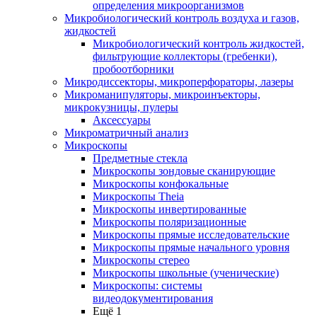
определения микроорганизмов
Микробиологический контроль воздуха и газов,
жидкостей
Микробиологический контроль жидкостей,
фильтрующие коллекторы (гребенки),
пробоотборники
Микродиссекторы, микроперфораторы, лазеры
Микроманипуляторы, микроинъекторы,
микрокузницы, пулеры
Аксессуары
Микроматричный анализ
Микроскопы
Предметные стекла
Микроскопы зондовые сканирующие
Микроскопы конфокальные
Микроскопы Theia
Микроскопы инвертированные
Микроскопы поляризационные
Микроскопы прямые исследовательские
Микроскопы прямые начального уровня
Микроскопы стерео
Микроскопы школьные (ученические)
Микроскопы: системы
видеодокументирования
Ещё 1