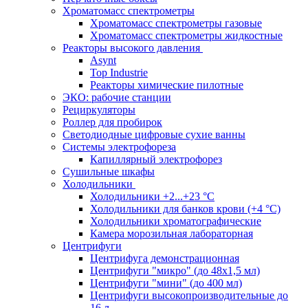
Хроматомасс спектрометры
Хроматомасс спектрометры газовые
Хроматомасс спектрометры жидкостные
Реакторы высокого давления
Asynt
Top Industrie
Реакторы химические пилотные
ЭКО: рабочие станции
Рециркуляторы
Роллер для пробирок
Светодиодные цифровые сухие ванны
Системы электрофореза
Капиллярный электрофорез
Сушильные шкафы
Холодильники
Холодильники +2...+23 °С
Холодильники для банков крови (+4 °С)
Холодильники хроматографические
Камера морозильная лабораторная
Центрифуги
Центрифуга демонстрационная
Центрифуги "микро" (до 48x1,5 мл)
Центрифуги "мини" (до 400 мл)
Центрифуги высокопроизводительные до
16 л