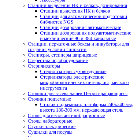
Станции выделения НК и белков, дозирования
Станции выделения НК и белков
Станции для автоматической подготовки
библиотек NGS
Станции дозирования автоматические
Станции дозирования полуавтоматические
и механические 96 и 384-канальные
Станции, перчаточные боксы и инкубаторы для
создания условий гипоксии
Степперы, степперы шприцевые
Стереотаксис, оборудование
Стерилизаторы
Стерилизаторы суховоздушные
Стерилизаторы электрические
микробиологических петель, игл, мелкого
инструмента
Столики для засева чашек Петри вращающиеся
Столики подъемные
Столик подъемный, платформа 240х240 мм,
высота 180-300 мм, нержавеющая сталь
Столы для весов антивибрационные
Столы лабораторные
Ступки электрические
Сушилки для посуды