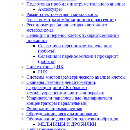
Подготовка проб для инструментального анализа
Аксессуары
Раман-спектрометры и микроскопы
(спектрометры комбинационного рассеяния)
Респирометры (анализаторы клеточного
метаболизма)
Селекция и перенос клеток эукариот, колоний
прокариот
Селекция и перенос клеток эукариот
(роботы)
Селекция и перенос колоний прокариот
(роботы)
Синтезаторы ДНК
РНК
Системы многопараметрического анализа клеток
Сканеры лазерные денситометрии,
флуоресценции в ИК областях,
хемифлуоресценции, ауторадиографии
Упариватели параллельные (выпариватели,
концентраторы параллельные)
Фильтрация промышленная
Оборудование для культивирования
Оборудование для пробоподготовки образцов
МЕЛЬНИЦЫ И ДРОБИЛКИ
Перчаточные боксы