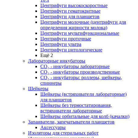
Центрифуги высокоскоростные
Центрифуги гематокритные
Центрифуги для планшетов
Центрифуги молочные (центрифуги для
определения жирности молока)
Центрифуги мультифункциональные
Центрифуги проточные
Центрифуги ультра
Центрифуги цитологические
Ещё 2
Лабораторные инкубаторы
СО₂ - инкубаторы лабораторные
СО₂ - инкубаторы производственные
СО₂ - инкубаторы: роллеры, шейкеры,
спиннеры
Шейкеры
Шейкеры (встряхиватели лабораторные)
для планшетов
Шейкеры без термостатирования,
встряхиватели лабораторные
Шейкеры орбитальные для колб (качалки)
Запаиватели, запечатыватели планшетов
Аксессуары
Изоляторы для стерильных работ