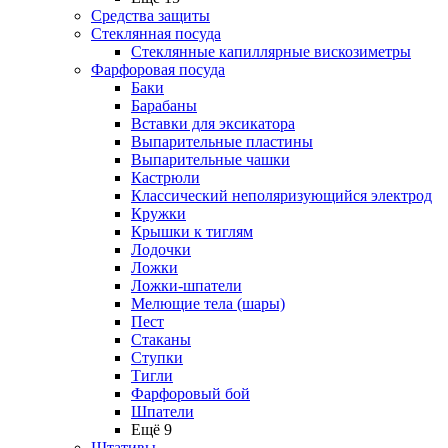
Средства защиты
Стеклянная посуда
Стеклянные капиллярные вискозиметры
Фарфоровая посуда
Баки
Барабаны
Вставки для эксикатора
Выпарительные пластины
Выпарительные чашки
Кастрюли
Классический неполяризующийся электрод
Кружки
Крышки к тиглям
Лодочки
Ложки
Ложки-шпатели
Мелющие тела (шары)
Пест
Стаканы
Ступки
Тигли
Фарфоровый бой
Шпатели
Ещё 9
Штативы