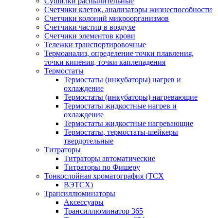
Сушилки распылительные
Счетчики клеток, анализаторы жизнеспособности
Счетчики колоний микроорганизмов
Счетчики частиц в воздухе
Счетчики элементов крови
Тележки транспортировочные
Термоанализ, определение точки плавления,
точки кипения, точки каплепадения
Термостаты
Термостаты (инкубаторы) нагрев и
охлаждение
Термостаты (инкубаторы) нагревающие
Термостаты жидкостные нагрев и
охлаждение
Термостаты жидкостные нагревающие
Термостаты, термостаты-шейкеры
твердотельные
Титраторы
Титраторы автоматические
Титраторы по Фишеру
Тонкослойная хроматография (ТСХ
ВЭТСХ)
Трансиллюминаторы
Аксессуары
Трансиллюминатор 365