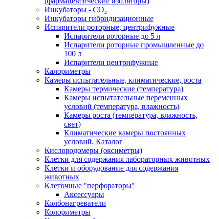
(фармацевтические изоляторы)
Инкубаторы - CO₂
Инкубаторы гибридизационные
Испарители роторные, центрифужные
Испарители роторные до 5 л
Испарители роторные промышленные до
100 л
Испарители центрифужные
Калориметры
Камеры испытательные, климатические, роста
Камеры термические (температура)
Камеры испытательные переменных
условий (температура, влажность)
Камеры роста (температура, влажность,
свет)
Климатические камеры постоянных
условий. Каталог
Кислородомеры (оксиметры)
Клетки для содержания лабораторных животных
Клетки и оборудование для содержания
животных
Клеточные "перфораторы"
Аксессуары
Колбонагреватели
Колориметры