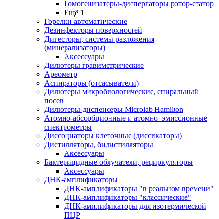
Гомогенизаторы-диспергаторы ротор-статор
Ещё 1
Горелки автоматические
Дезинфекторы поверхностей
Дигесторы, системы разложения
(минерализаторы)
Аксессуары
Дилютеры гравиметрические
Ареометр
Аспираторы (отсасыватели)
Дилютеры микробиологические, спиральный
посев
Дилютеры-диспенсеры Microlab Hamilton
Атомно-абсорбционные и атомно–эмиссионные
спектрометры
Диссоциаторы клеточные (диссикаторы)
Дистилляторы, бидистилляторы
Аксессуары
Бактерицидные облучатели, рециркуляторы
Аксессуары
ДНК-амплификаторы
ДНК-амплификаторы "в реальном времени"
ДНК-амплификаторы "классические"
ДНК-амплификаторы для изотермической
ПЦР