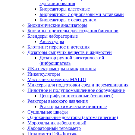
культивирования
Биореакторы клеточные
Биореакторы с одноразовыми вставками
Биореакторы с освещением
Биохимические анализаторы
Биочипы: принтеры для создания биочипов
Блендеры лабораторные
Аксессуары
Блоттинг: перенос и детекция
Дозаторы сыпучих веществ и жидкостей
Дозатор ручной электрический
(виброшпатель
ИК-спектрометры и микроскопы
Инкапсуляторы
Масс-спектрометры MALDI
Миксеры для подготовки сред и перемешивания
Пилотное и полупромышленное оборудование
Центрифуги проточные (отключен)
Реакторы высокого давления
Реакторы химические пилотные
Сушильные шкафы
Одноканальные дозаторы (автоматические)
Морозильник лабораторный
Лабораторный термометр
Пикнометр Гей-Люссака