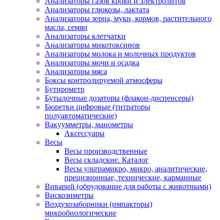
Анализаторы газов крови и электролитов
Анализаторы глюкозы, лактата
Анализаторы зерна, муки, кормов, растительного
масла, семян
Анализаторы клетчатки
Анализаторы микотоксинов
Анализаторы молока и молочных продуктов
Анализаторы мочи и осадка
Анализаторы мяса
Боксы контролируемой атмосферы
Бутирометр
Бутылочные дозаторы (флакон-диспенсеры)
Бюретки цифровые (титраторы
полуавтоматические)
Вакуумметры, манометры
Аксессуары
Весы
Весы производственные
Весы складские. Каталог
Весы ультрамикро, микро, аналитические,
прецизионные, технические, карманные
Виварий (обрудование для работы с животными)
Вискозиметры
Воздухозаборники (импакторы)
микробиологические