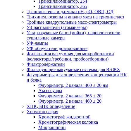
Трансиллюминатор, 254
Трансиллюминатор, 365
Трансмиттеры и датчики рН, рО, ОВП, ОД
Трихинеллоскопы и анализ мяса на трихинеллез
Тройные квадрупольные масс-спектрометры
УЗ-распылители (атомайзеры)
Ультразвуковые бани (мойки), пароочистители,
сушильные камеры
УФ-лампы
УФ-облучатели дозированные
Фильтрация вакуумная для микробиологии
(коллекторы/гребенки, пробоотборники)
Фильтродержатели
Фильтрующие вакуумные системы для ВЭЖХ
Флуориметры для определения концентрации НК
и белка
Флуориметр, 2 канала: 460 ± 20 нм
Аксессуары
Флуориметр, 2 канала: 365 ± 20
Флуориметр, 2 канала: 460 ± 20
ХПК, БПК определение
Хроматография
Хроматограф жидкостной
Хроматографическая колонка
Микрошприц