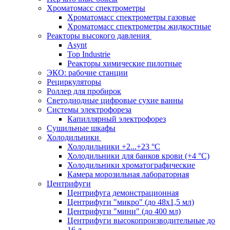
Хроматомасс спектрометры
Хроматомасс спектрометры газовые
Хроматомасс спектрометры жидкостные
Реакторы высокого давления
Asynt
Top Industrie
Реакторы химические пилотные
ЭКО: рабочие станции
Рециркуляторы
Роллер для пробирок
Светодиодные цифровые сухие ванны
Системы электрофореза
Капиллярный электрофорез
Сушильные шкафы
Холодильники
Холодильники +2...+23 °С
Холодильники для банков крови (+4 °С)
Холодильники хроматографические
Камера морозильная лабораторная
Центрифуги
Центрифуга демонстрационная
Центрифуги "микро" (до 48x1,5 мл)
Центрифуги "мини" (до 400 мл)
Центрифуги высокопроизводительные до
16 л