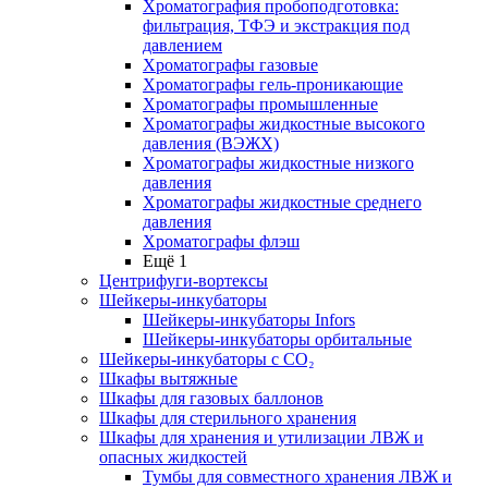
Хроматография пробоподготовка:
фильтрация, ТФЭ и экстракция под
давлением
Хроматографы газовые
Хроматографы гель-проникающие
Хроматографы промышленные
Хроматографы жидкостные высокого
давления (ВЭЖХ)
Хроматографы жидкостные низкого
давления
Хроматографы жидкостные среднего
давления
Хроматографы флэш
Ещё 1
Центрифуги-вортексы
Шейкеры-инкубаторы
Шейкеры-инкубаторы Infors
Шейкеры-инкубаторы орбитальные
Шейкеры-инкубаторы с CО₂
Шкафы вытяжные
Шкафы для газовых баллонов
Шкафы для стерильного хранения
Шкафы для хранения и утилизации ЛВЖ и
опасных жидкостей
Тумбы для совместного хранения ЛВЖ и