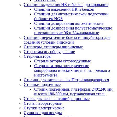
Станции выделения НК и белков, дозирования
Станции выделения НК и белков
Станции для автоматической подготовки
библиотек NGS
Станции дозирования автоматические
Станции дозирования полуавтоматические
и механические 96 и 384-канальные
Станции, перчаточные боксы и инкубаторы для
создания условий гипоксии
Степперы, степперы шприцевые
Стереотаксис, оборудование
Стерилизаторы
Стерилизаторы суховоздушные
Стерилизаторы электрические
микробиологических петель, игл, мелкого
инструмента
Столики для засева чашек Петри вращающиеся
Столики подъемные
Столик подъемный, платформа 240х240 мм,
высота 180-300 мм, нержавеющая сталь
Столы для весов антивибрационные
Столы лабораторные
Ступки электрические
Сушилки для посуды