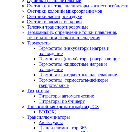
Сушилки распылительные
Счетчики клеток, анализаторы жизнеспособности
Счетчики колоний микроорганизмов
Счетчики частиц в воздухе
Счетчики элементов крови
Тележки транспортировочные
Термоанализ, определение точки плавления,
точки кипения, точки каплепадения
Термостаты
Термостаты (инкубаторы) нагрев и
охлаждение
Термостаты (инкубаторы) нагревающие
Термостаты жидкостные нагрев и
охлаждение
Термостаты жидкостные нагревающие
Термостаты, термостаты-шейкеры
твердотельные
Титраторы
Титраторы автоматические
Титраторы по Фишеру
Тонкослойная хроматография (ТСХ
ВЭТСХ)
Трансиллюминаторы
Аксессуары
Трансиллюминатор 365