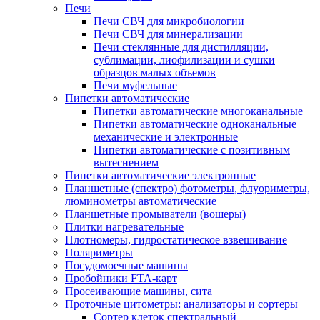
Печи
Печи СВЧ для микробиологии
Печи СВЧ для минерализации
Печи стеклянные для дистилляции,
сублимации, лиофилизации и сушки
образцов малых объемов
Печи муфельные
Пипетки автоматические
Пипетки автоматические многоканальные
Пипетки автоматические одноканальные
механические и электронные
Пипетки автоматические с позитивным
вытеснением
Пипетки автоматические электронные
Планшетные (спектро) фотометры, флуориметры,
люминометры автоматические
Планшетные промыватели (вошеры)
Плитки нагревательные
Плотномеры, гидростатическое взвешивание
Поляриметры
Посудомоечные машины
Пробойники FTA-карт
Просеивающие машины, сита
Проточные цитометры: анализаторы и сортеры
Сортер клеток спектральный