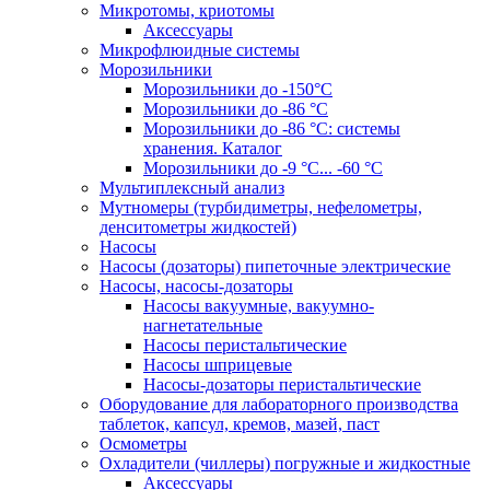
Микротомы, криотомы
Аксессуары
Микрофлюидные системы
Морозильники
Морозильники до -150°С
Морозильники до -86 °C
Морозильники до -86 °C: системы
хранения. Каталог
Морозильники до -9 °C... -60 °C
Мультиплексный анализ
Мутномеры (турбидиметры, нефелометры,
денситометры жидкостей)
Насосы
Насосы (дозаторы) пипеточные электрические
Насосы, насосы-дозаторы
Насосы вакуумные, вакуумно-
нагнетательные
Насосы перистальтические
Насосы шприцевые
Насосы-дозаторы перистальтические
Оборудование для лабораторного производства
таблеток, капсул, кремов, мазей, паст
Осмометры
Охладители (чиллеры) погружные и жидкостные
Аксессуары