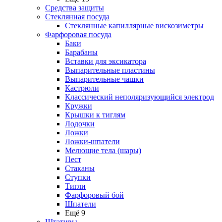
Средства защиты
Стеклянная посуда
Стеклянные капиллярные вискозиметры
Фарфоровая посуда
Баки
Барабаны
Вставки для эксикатора
Выпарительные пластины
Выпарительные чашки
Кастрюли
Классический неполяризующийся электрод
Кружки
Крышки к тиглям
Лодочки
Ложки
Ложки-шпатели
Мелющие тела (шары)
Пест
Стаканы
Ступки
Тигли
Фарфоровый бой
Шпатели
Ещё 9
Штативы