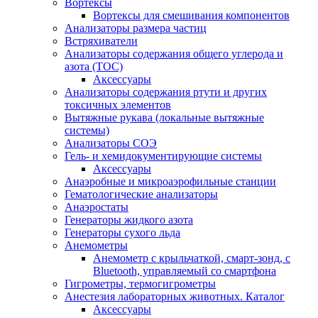
Вортексы
Вортексы для смешивания компонентов
Анализаторы размера частиц
Встряхиватели
Анализаторы содержания общего углерода и
азота (ТОС)
Аксессуары
Анализаторы содержания ртути и других
токсичных элементов
Вытяжные рукава (локальные вытяжные
системы)
Анализаторы СОЭ
Гель- и хемидокументирующие системы
Аксессуары
Анаэробные и микроаэрофильные станции
Гематологические анализаторы
Анаэростаты
Генераторы жидкого азота
Генераторы сухого льда
Анемометры
Анемометр с крыльчаткой, смарт-зонд, с
Bluetooth, управляемый со смартфона
Гигрометры, термогигрометры
Анестезия лабораторных животных. Каталог
Аксессуары