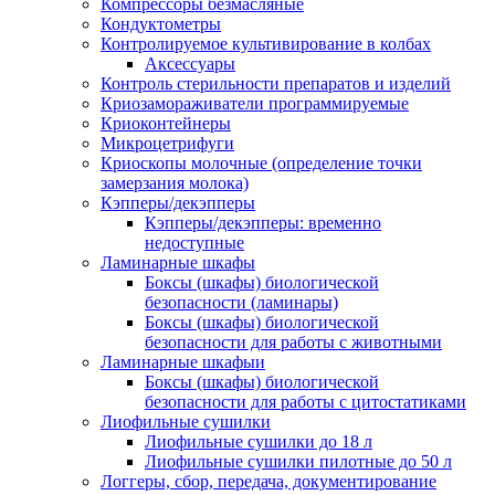
Компрессоры безмасляные
Кондуктометры
Контролируемое культивирование в колбах
Аксессуары
Контроль стерильности препаратов и изделий
Криозамораживатели программируемые
Криоконтейнеры
Микроцетрифуги
Криоскопы молочные (определение точки
замерзания молока)
Кэпперы/декэпперы
Кэпперы/декэпперы: временно
недоступные
Ламинарные шкафы
Боксы (шкафы) биологической
безопасности (ламинары)
Боксы (шкафы) биологической
безопасности для работы с животными
Ламинарные шкафыи
Боксы (шкафы) биологической
безопасности для работы с цитостатиками
Лиофильные сушилки
Лиофильные сушилки до 18 л
Лиофильные сушилки пилотные до 50 л
Логгеры, сбор, передача, документирование