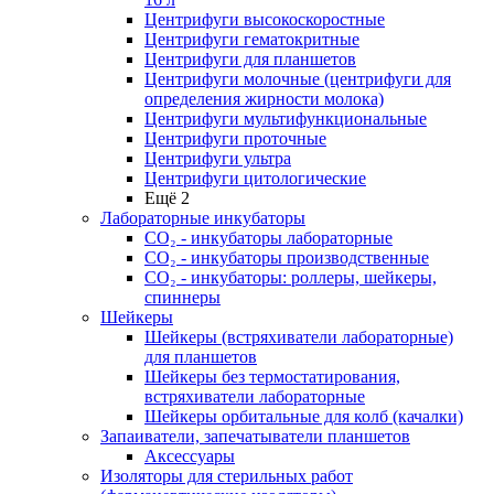
Центрифуги высокоскоростные
Центрифуги гематокритные
Центрифуги для планшетов
Центрифуги молочные (центрифуги для
определения жирности молока)
Центрифуги мультифункциональные
Центрифуги проточные
Центрифуги ультра
Центрифуги цитологические
Ещё 2
Лабораторные инкубаторы
СО₂ - инкубаторы лабораторные
СО₂ - инкубаторы производственные
СО₂ - инкубаторы: роллеры, шейкеры,
спиннеры
Шейкеры
Шейкеры (встряхиватели лабораторные)
для планшетов
Шейкеры без термостатирования,
встряхиватели лабораторные
Шейкеры орбитальные для колб (качалки)
Запаиватели, запечатыватели планшетов
Аксессуары
Изоляторы для стерильных работ