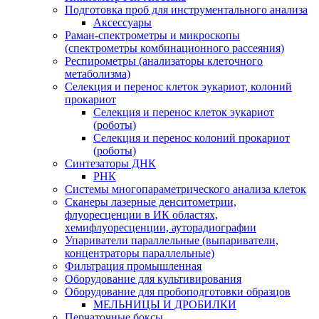
Подготовка проб для инструментального анализа
Аксессуары
Раман-спектрометры и микроскопы
(спектрометры комбинационного рассеяния)
Респирометры (анализаторы клеточного
метаболизма)
Селекция и перенос клеток эукариот, колоний
прокариот
Селекция и перенос клеток эукариот
(роботы)
Селекция и перенос колоний прокариот
(роботы)
Синтезаторы ДНК
РНК
Системы многопараметрического анализа клеток
Сканеры лазерные денситометрии,
флуоресценции в ИК областях,
хемифлуоресценции, ауторадиографии
Упариватели параллельные (выпариватели,
концентраторы параллельные)
Фильтрация промышленная
Оборудование для культивирования
Оборудование для пробоподготовки образцов
МЕЛЬНИЦЫ И ДРОБИЛКИ
Перчаточные боксы