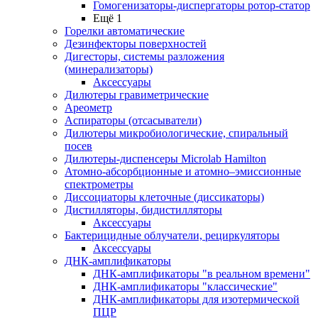
Гомогенизаторы-диспергаторы ротор-статор
Ещё 1
Горелки автоматические
Дезинфекторы поверхностей
Дигесторы, системы разложения
(минерализаторы)
Аксессуары
Дилютеры гравиметрические
Ареометр
Аспираторы (отсасыватели)
Дилютеры микробиологические, спиральный
посев
Дилютеры-диспенсеры Microlab Hamilton
Атомно-абсорбционные и атомно–эмиссионные
спектрометры
Диссоциаторы клеточные (диссикаторы)
Дистилляторы, бидистилляторы
Аксессуары
Бактерицидные облучатели, рециркуляторы
Аксессуары
ДНК-амплификаторы
ДНК-амплификаторы "в реальном времени"
ДНК-амплификаторы "классические"
ДНК-амплификаторы для изотермической
ПЦР