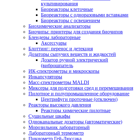
культивирования
Биореакторы клеточные
Биореакторы с одноразовыми вставками
Биореакторы с освещением
Биохимические анализаторы
Биочипы: принтеры для создания биочипов
Блендеры лабораторные
Аксессуары
Блоттинг: перенос и детекция
Дозаторы сыпучих веществ и жидкостей
Дозатор ручной электрический
(виброшпатель
ИК-спектрометры и микроскопы
Инкапсуляторы
Масс-спектрометры MALDI
Миксеры для подготовки сред и перемешивания
Пилотное и полупромышленное оборудование
Центрифуги проточные (отключен)
Реакторы высокого давления
Реакторы химические пилотные
Сушильные шкафы
Одноканальные дозаторы (автоматические)
Морозильник лабораторный
Лабораторный термометр
Пикнометр Гей-Люссака