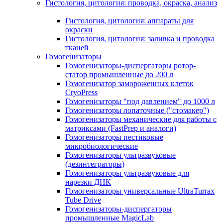
Гистология, цитология: проводка, окраска, анализ
Гистология, цитология: аппараты для
окраски
Гистология, цитология: заливка и проводка
тканей
Гомогенизаторы
Гомогенизаторы-диспергаторы ротор-
статор промышленные до 200 л
Гомогенизатор замороженных клеток
CryoPress
Гомогенизаторы "под давлением" до 1000 л
Гомогенизаторы лопаточные ("стомакер")
Гомогенизаторы механические для работы с
матриксами (FastPrep и аналоги)
Гомогенизаторы пестиковые
микробиологические
Гомогенизаторы ультразвуковые
(дезинтеграторы)
Гомогенизаторы ультразвуковые для
нарезки ДНК
Гомогенизаторы универсальные UltraTurrax
Tube Drive
Гомогенизаторы-диспергаторы
промышленные MagicLab