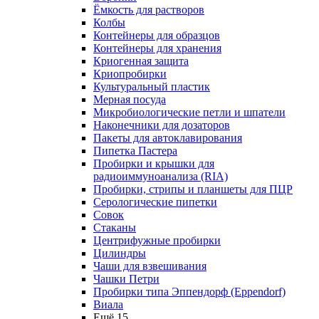
Ёмкость для растворов
Колбы
Контейнеры для образцов
Контейнеры для хранения
Криогенная защита
Криопробирки
Культуральный пластик
Мерная посуда
Микробиологические петли и шпатели
Наконечники для дозаторов
Пакеты для автоклавирования
Пипетка Пастера
Пробирки и крышки для
радиоиммуноанализа (RIA)
Пробирки, стрипы и планшеты для ПЦР
Серологические пипетки
Совок
Стаканы
Центрифужные пробирки
Цилиндры
Чаши для взвешивания
Чашки Петри
Пробирки типа Эппендорф (Eppendorf)
Виала
Ещё 15