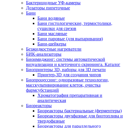
Бактерицидные УФ-камеры
Дозаторы пипеточные
Бани
Бани водяные
Бани гистологические, термостолики,
сушилки для срезов
Бани масляные
Бани паровые (для выпаривания)
Бани-шейкеры
Безжидкостные нагреватели
БИК-анализаторы
Биоимиджинг: системы автоматической
визуализации и клеточного скрининга. Каталог
Биопринтеры 3D, наборы для 3D печати
Принтер-3D для создания чипов
Биопроцессинг: одноразовые технологии,
масскультивирование клеток, очистка
фармсубстанций
Хроматография препаративная и
аналитическая
Биореакторы
Биореакторы бактериальные (ферментеры)
Биореакторы двухфазные для биотоплива и
твердофазные
Биореакторы для параллельного