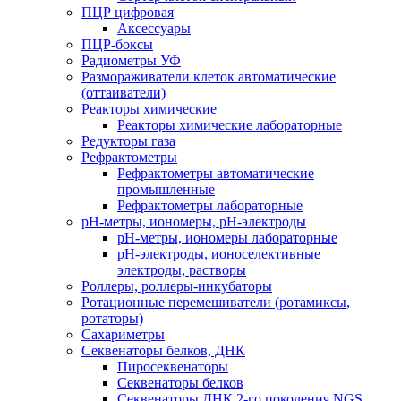
ПЦР цифровая
Аксессуары
ПЦР-боксы
Радиометры УФ
Размораживатели клеток автоматические
(оттаиватели)
Реакторы химические
Реакторы химические лабораторные
Редукторы газа
Рефрактометры
Рефрактометры автоматические
промышленные
Рефрактометры лабораторные
рН-метры, иономеры, рН-электроды
рН-метры, иономеры лабораторные
рН-электроды, ионоселективные
электроды, растворы
Роллеры, роллеры-инкубаторы
Ротационные перемешиватели (ротамиксы,
ротаторы)
Сахариметры
Секвенаторы белков, ДНК
Пиросеквенаторы
Секвенаторы белков
Секвенаторы ДНК 2-го поколения NGS