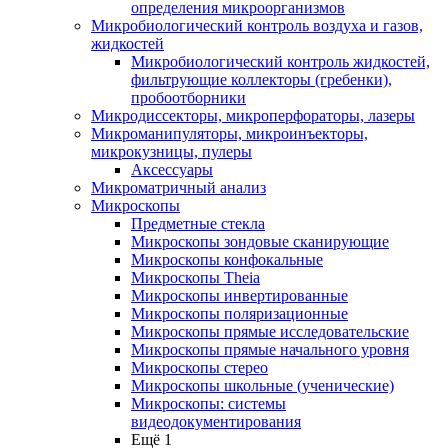
определения микроорганизмов
Микробиологический контроль воздуха и газов,
жидкостей
Микробиологический контроль жидкостей,
фильтрующие коллекторы (гребенки),
пробоотборники
Микродиссекторы, микроперфораторы, лазеры
Микроманипуляторы, микроинъекторы,
микрокузницы, пулеры
Аксессуары
Микроматричный анализ
Микроскопы
Предметные стекла
Микроскопы зондовые сканирующие
Микроскопы конфокальные
Микроскопы Theia
Микроскопы инвертированные
Микроскопы поляризационные
Микроскопы прямые исследовательские
Микроскопы прямые начального уровня
Микроскопы стерео
Микроскопы школьные (ученические)
Микроскопы: системы
видеодокументирования
Ещё 1