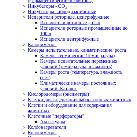
(фармацевтические изоляторы)
Инкубаторы - CO₂
Инкубаторы гибридизационные
Испарители роторные, центрифужные
Испарители роторные до 5 л
Испарители роторные промышленные до
100 л
Испарители центрифужные
Калориметры
Камеры испытательные, климатические, роста
Камеры термические (температура)
Камеры испытательные переменных
условий (температура, влажность)
Камеры роста (температура, влажность,
свет)
Климатические камеры постоянных
условий. Каталог
Кислородомеры (оксиметры)
Клетки для содержания лабораторных животных
Клетки и оборудование для содержания
животных
Клеточные "перфораторы"
Аксессуары
Колбонагреватели
Колориметры