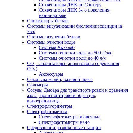
Секвенаторы ДНК по Сэнгеру
Секвенаторы ДНК 3-го поколения,
нанопоровые
Синтезаторы белков
Системы визуализации биолюминесценции in
vivo
Системы изучения белков
Системы очистки воды
Система Аквалаб
Системы очистки воды до 500 л/час
Системы очистки воды до 40 л/ч
СО₂ - анализаторы (анализаторы содержания
СО₂)
Аксессуары
Соковыжималки, валовой пресс
Солемеры
Сосуды Дьюара для транспортировки и хранения
азота, транспортировки образцов,
криохранилища
Спектрофлуориметры
Спектрофотометры
Спектрофотометры кюветные
Спектрофотометры нано
Средоварки и разливочные станции
Аксессуары