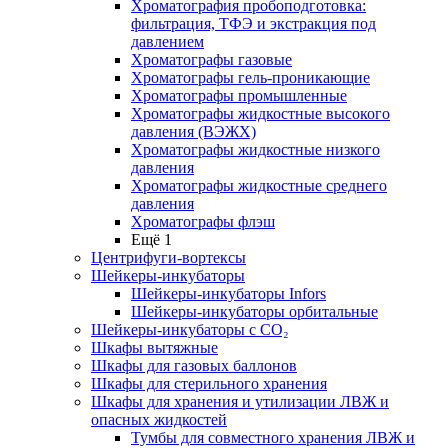
Хроматография пробоподготовка:
фильтрация, ТФЭ и экстракция под
давлением
Хроматографы газовые
Хроматографы гель-проникающие
Хроматографы промышленные
Хроматографы жидкостные высокого
давления (ВЭЖХ)
Хроматографы жидкостные низкого
давления
Хроматографы жидкостные среднего
давления
Хроматографы флэш
Ещё 1
Центрифуги-вортексы
Шейкеры-инкубаторы
Шейкеры-инкубаторы Infors
Шейкеры-инкубаторы орбитальные
Шейкеры-инкубаторы с CО₂
Шкафы вытяжные
Шкафы для газовых баллонов
Шкафы для стерильного хранения
Шкафы для хранения и утилизации ЛВЖ и
опасных жидкостей
Тумбы для совместного хранения ЛВЖ и