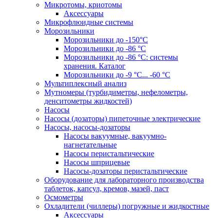
Микротомы, криотомы
Аксессуары
Микрофлюидные системы
Морозильники
Морозильники до -150°С
Морозильники до -86 °C
Морозильники до -86 °C: системы
хранения. Каталог
Морозильники до -9 °C... -60 °C
Мультиплексный анализ
Мутномеры (турбидиметры, нефелометры,
денситометры жидкостей)
Насосы
Насосы (дозаторы) пипеточные электрические
Насосы, насосы-дозаторы
Насосы вакуумные, вакуумно-
нагнетательные
Насосы перистальтические
Насосы шприцевые
Насосы-дозаторы перистальтические
Оборудование для лабораторного производства
таблеток, капсул, кремов, мазей, паст
Осмометры
Охладители (чиллеры) погружные и жидкостные
Аксессуары