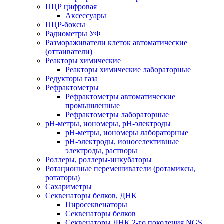
ПЦР цифровая
Аксессуары
ПЦР-боксы
Радиометры УФ
Размораживатели клеток автоматические
(оттаиватели)
Реакторы химические
Реакторы химические лабораторные
Редукторы газа
Рефрактометры
Рефрактометры автоматические
промышленные
Рефрактометры лабораторные
рН-метры, иономеры, рН-электроды
рН-метры, иономеры лабораторные
рН-электроды, ионоселективные
электроды, растворы
Роллеры, роллеры-инкубаторы
Ротационные перемешиватели (ротамиксы,
ротаторы)
Сахариметры
Секвенаторы белков, ДНК
Пиросеквенаторы
Секвенаторы белков
Секвенаторы ДНК 2-го поколения NGS