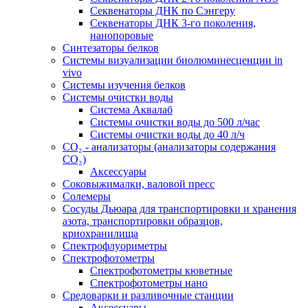
Секвенаторы ДНК по Сэнгеру
Секвенаторы ДНК 3-го поколения,
нанопоровые
Синтезаторы белков
Системы визуализации биолюминесценции in
vivo
Системы изучения белков
Системы очистки воды
Система Аквалаб
Системы очистки воды до 500 л/час
Системы очистки воды до 40 л/ч
СО₂ - анализаторы (анализаторы содержания
СО₂)
Аксессуары
Соковыжималки, валовой пресс
Солемеры
Сосуды Дьюара для транспортировки и хранения
азота, транспортировки образцов,
криохранилища
Спектрофлуориметры
Спектрофотометры
Спектрофотометры кюветные
Спектрофотометры нано
Средоварки и разливочные станции
Аксессуары