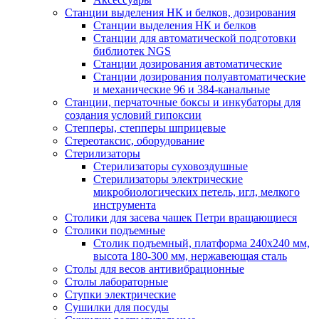
Станции выделения НК и белков, дозирования
Станции выделения НК и белков
Станции для автоматической подготовки
библиотек NGS
Станции дозирования автоматические
Станции дозирования полуавтоматические
и механические 96 и 384-канальные
Станции, перчаточные боксы и инкубаторы для
создания условий гипоксии
Степперы, степперы шприцевые
Стереотаксис, оборудование
Стерилизаторы
Стерилизаторы суховоздушные
Стерилизаторы электрические
микробиологических петель, игл, мелкого
инструмента
Столики для засева чашек Петри вращающиеся
Столики подъемные
Столик подъемный, платформа 240х240 мм,
высота 180-300 мм, нержавеющая сталь
Столы для весов антивибрационные
Столы лабораторные
Ступки электрические
Сушилки для посуды