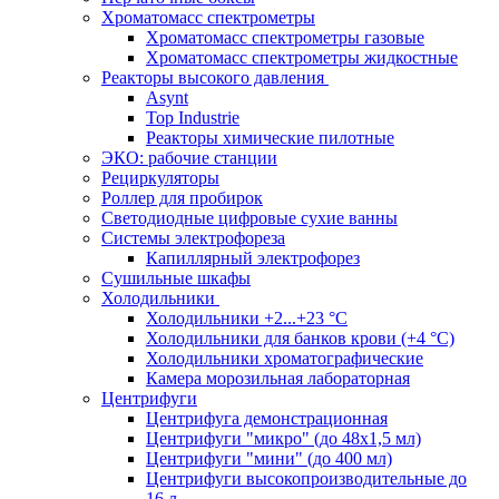
Хроматомасс спектрометры
Хроматомасс спектрометры газовые
Хроматомасс спектрометры жидкостные
Реакторы высокого давления
Asynt
Top Industrie
Реакторы химические пилотные
ЭКО: рабочие станции
Рециркуляторы
Роллер для пробирок
Светодиодные цифровые сухие ванны
Системы электрофореза
Капиллярный электрофорез
Сушильные шкафы
Холодильники
Холодильники +2...+23 °С
Холодильники для банков крови (+4 °С)
Холодильники хроматографические
Камера морозильная лабораторная
Центрифуги
Центрифуга демонстрационная
Центрифуги "микро" (до 48x1,5 мл)
Центрифуги "мини" (до 400 мл)
Центрифуги высокопроизводительные до
16 л