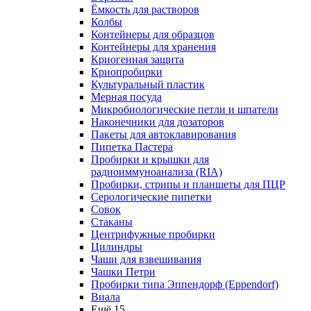
Ёмкость для растворов
Колбы
Контейнеры для образцов
Контейнеры для хранения
Криогенная защита
Криопробирки
Культуральный пластик
Мерная посуда
Микробиологические петли и шпатели
Наконечники для дозаторов
Пакеты для автоклавирования
Пипетка Пастера
Пробирки и крышки для
радиоиммуноанализа (RIA)
Пробирки, стрипы и планшеты для ПЦР
Серологические пипетки
Совок
Стаканы
Центрифужные пробирки
Цилиндры
Чаши для взвешивания
Чашки Петри
Пробирки типа Эппендорф (Eppendorf)
Виала
Ещё 15