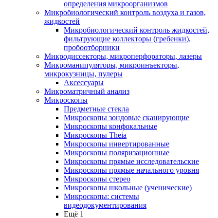
определения микроорганизмов
Микробиологический контроль воздуха и газов,
жидкостей
Микробиологический контроль жидкостей,
фильтрующие коллекторы (гребенки),
пробоотборники
Микродиссекторы, микроперфораторы, лазеры
Микроманипуляторы, микроинъекторы,
микрокузницы, пулеры
Аксессуары
Микроматричный анализ
Микроскопы
Предметные стекла
Микроскопы зондовые сканирующие
Микроскопы конфокальные
Микроскопы Theia
Микроскопы инвертированные
Микроскопы поляризационные
Микроскопы прямые исследовательские
Микроскопы прямые начального уровня
Микроскопы стерео
Микроскопы школьные (ученические)
Микроскопы: системы
видеодокументирования
Ещё 1