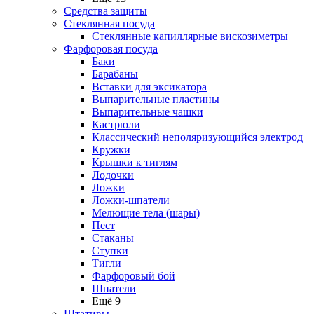
Средства защиты
Стеклянная посуда
Стеклянные капиллярные вискозиметры
Фарфоровая посуда
Баки
Барабаны
Вставки для эксикатора
Выпарительные пластины
Выпарительные чашки
Кастрюли
Классический неполяризующийся электрод
Кружки
Крышки к тиглям
Лодочки
Ложки
Ложки-шпатели
Мелющие тела (шары)
Пест
Стаканы
Ступки
Тигли
Фарфоровый бой
Шпатели
Ещё 9
Штативы