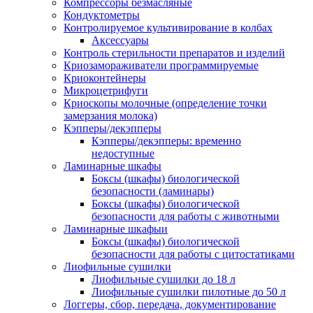
Компрессоры безмасляные
Кондуктометры
Контролируемое культивирование в колбах
Аксессуары
Контроль стерильности препаратов и изделий
Криозамораживатели программируемые
Криоконтейнеры
Микроцетрифуги
Криоскопы молочные (определение точки
замерзания молока)
Кэпперы/декэпперы
Кэпперы/декэпперы: временно
недоступные
Ламинарные шкафы
Боксы (шкафы) биологической
безопасности (ламинары)
Боксы (шкафы) биологической
безопасности для работы с животными
Ламинарные шкафыи
Боксы (шкафы) биологической
безопасности для работы с цитостатиками
Лиофильные сушилки
Лиофильные сушилки до 18 л
Лиофильные сушилки пилотные до 50 л
Логгеры, сбор, передача, документирование