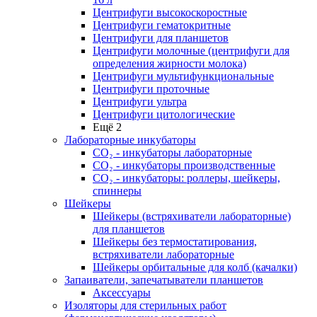
Центрифуги высокоскоростные
Центрифуги гематокритные
Центрифуги для планшетов
Центрифуги молочные (центрифуги для
определения жирности молока)
Центрифуги мультифункциональные
Центрифуги проточные
Центрифуги ультра
Центрифуги цитологические
Ещё 2
Лабораторные инкубаторы
СО₂ - инкубаторы лабораторные
СО₂ - инкубаторы производственные
СО₂ - инкубаторы: роллеры, шейкеры,
спиннеры
Шейкеры
Шейкеры (встряхиватели лабораторные)
для планшетов
Шейкеры без термостатирования,
встряхиватели лабораторные
Шейкеры орбитальные для колб (качалки)
Запаиватели, запечатыватели планшетов
Аксессуары
Изоляторы для стерильных работ