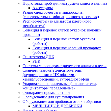
Подготовка проб для инструментального анализа
Аксессуары
Раман-спектрометры и микроскопы
(спектрометры комбинационного рассеяния)
Респирометры (анализаторы клеточного
метаболизма)
Селекция и перенос клеток эукариот, колоний
прокариот
Селекция и перенос клеток эукариот
(роботы)
Селекция и перенос колоний прокариот
(роботы)
Синтезаторы ДНК
РНК
Системы многопараметрического анализа клеток
Сканеры лазерные денситометрии,
флуоресценции в ИК областях,
хемифлуоресценции, ауторадиографии
Упариватели параллельные (выпариватели,
концентраторы параллельные)
Фильтрация промышленная
Оборудование для культивирования
Оборудование для пробоподготовки образцов
МЕЛЬНИЦЫ И ДРОБИЛКИ
Перчаточные боксы