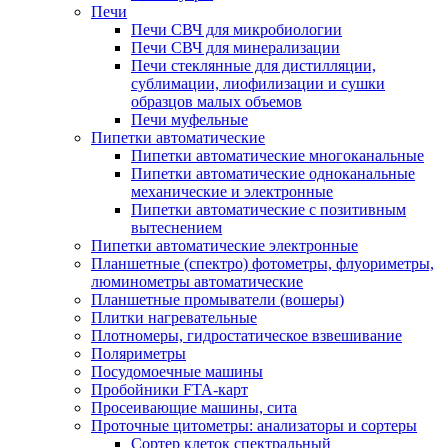
Печи
Печи СВЧ для микробиологии
Печи СВЧ для минерализации
Печи стеклянные для дистилляции,
сублимации, лиофилизации и сушки
образцов малых объемов
Печи муфельные
Пипетки автоматические
Пипетки автоматические многоканальные
Пипетки автоматические одноканальные
механические и электронные
Пипетки автоматические с позитивным
вытеснением
Пипетки автоматические электронные
Планшетные (спектро) фотометры, флуориметры,
люминометры автоматические
Планшетные промыватели (вошеры)
Плитки нагревательные
Плотномеры, гидростатическое взвешивание
Поляриметры
Посудомоечные машины
Пробойники FTA-карт
Просеивающие машины, сита
Проточные цитометры: анализаторы и сортеры
Сортер клеток спектральный