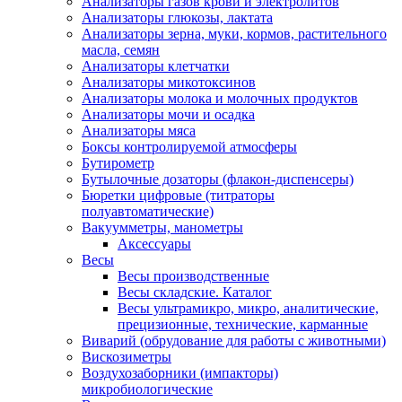
Анализаторы газов крови и электролитов
Анализаторы глюкозы, лактата
Анализаторы зерна, муки, кормов, растительного
масла, семян
Анализаторы клетчатки
Анализаторы микотоксинов
Анализаторы молока и молочных продуктов
Анализаторы мочи и осадка
Анализаторы мяса
Боксы контролируемой атмосферы
Бутирометр
Бутылочные дозаторы (флакон-диспенсеры)
Бюретки цифровые (титраторы
полуавтоматические)
Вакуумметры, манометры
Аксессуары
Весы
Весы производственные
Весы складские. Каталог
Весы ультрамикро, микро, аналитические,
прецизионные, технические, карманные
Виварий (обрудование для работы с животными)
Вискозиметры
Воздухозаборники (импакторы)
микробиологические