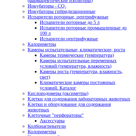
(фармацевтические изоляторы)
Инкубаторы - CO₂
Инкубаторы гибридизационные
Испарители роторные, центрифужные
Испарители роторные до 5 л
Испарители роторные промышленные до
100 л
Испарители центрифужные
Калориметры
Камеры испытательные, климатические, роста
Камеры термические (температура)
Камеры испытательные переменных
условий (температура, влажность)
Камеры роста (температура, влажность,
свет)
Климатические камеры постоянных
условий. Каталог
Кислородомеры (оксиметры)
Клетки для содержания лабораторных животных
Клетки и оборудование для содержания
животных
Клеточные "перфораторы"
Аксессуары
Колбонагреватели
Колориметры