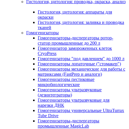
Гистология, цитология: проводка, окраска, анализ
Гистология, цитология: аппараты для
окраски
Гистология, цитология: заливка и проводка
тканей
Гомогенизаторы
Гомогенизаторы-диспергаторы ротор-
статор промышленные до 200 л
Гомогенизатор замороженных клеток
CryoPress
Гомогенизаторы "под давлением" до 1000 л
Гомогенизаторы лопаточные ("стомакер")
Гомогенизаторы механические для работы с
матриксами (FastPrep и аналоги)
Гомогенизаторы пестиковые
микробиологические
Гомогенизаторы ультразвуковые
(дезинтеграторы)
Гомогенизаторы ультразвуковые для
нарезки ДНК
Гомогенизаторы универсальные UltraTurrax
Tube Drive
Гомогенизаторы-диспергаторы
промышленные MagicLab