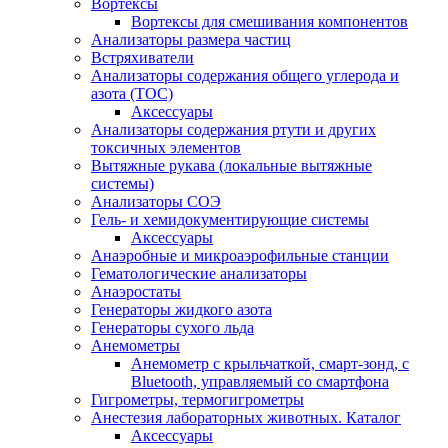
Вортексы
Вортексы для смешивания компонентов
Анализаторы размера частиц
Встряхиватели
Анализаторы содержания общего углерода и
азота (ТОС)
Аксессуары
Анализаторы содержания ртути и других
токсичных элементов
Вытяжные рукава (локальные вытяжные
системы)
Анализаторы СОЭ
Гель- и хемидокументирующие системы
Аксессуары
Анаэробные и микроаэрофильные станции
Гематологические анализаторы
Анаэростаты
Генераторы жидкого азота
Генераторы сухого льда
Анемометры
Анемометр с крыльчаткой, смарт-зонд, с
Bluetooth, управляемый со смартфона
Гигрометры, термогигрометры
Анестезия лабораторных животных. Каталог
Аксессуары