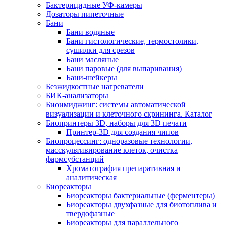
Бактерицидные УФ-камеры
Дозаторы пипеточные
Бани
Бани водяные
Бани гистологические, термостолики,
сушилки для срезов
Бани масляные
Бани паровые (для выпаривания)
Бани-шейкеры
Безжидкостные нагреватели
БИК-анализаторы
Биоимиджинг: системы автоматической
визуализации и клеточного скрининга. Каталог
Биопринтеры 3D, наборы для 3D печати
Принтер-3D для создания чипов
Биопроцессинг: одноразовые технологии,
масскультивирование клеток, очистка
фармсубстанций
Хроматография препаративная и
аналитическая
Биореакторы
Биореакторы бактериальные (ферментеры)
Биореакторы двухфазные для биотоплива и
твердофазные
Биореакторы для параллельного