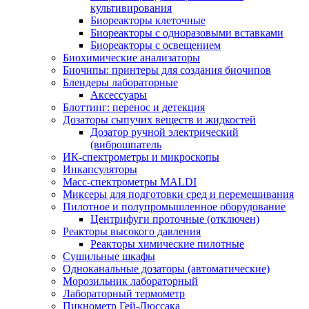
культивирования
Биореакторы клеточные
Биореакторы с одноразовыми вставками
Биореакторы с освещением
Биохимические анализаторы
Биочипы: принтеры для создания биочипов
Блендеры лабораторные
Аксессуары
Блоттинг: перенос и детекция
Дозаторы сыпучих веществ и жидкостей
Дозатор ручной электрический
(виброшпатель
ИК-спектрометры и микроскопы
Инкапсуляторы
Масс-спектрометры MALDI
Миксеры для подготовки сред и перемешивания
Пилотное и полупромышленное оборудование
Центрифуги проточные (отключен)
Реакторы высокого давления
Реакторы химические пилотные
Сушильные шкафы
Одноканальные дозаторы (автоматические)
Морозильник лабораторный
Лабораторный термометр
Пикнометр Гей-Люссака