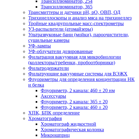
Трансиллюминатор, 254
Трансиллюминатор, 365
Трансмиттеры и датчики рН, рО, ОВП, ОД
Трихинеллоскопы и анализ мяса на трихинеллез
Тройные квадрупольные масс-спектрометры
УЗ-распылители (атомайзеры)
Ультразвуковые бани (мойки), пароочистители,
сушильные камеры
УФ-лампы
УФ-облучатели дозированные
Фильтрация вакуумная для микробиологии
(коллекторы/гребенки, пробоотборники)
Фильтродержатели
Фильтрующие вакуумные системы для ВЭЖХ
Флуориметры для определения концентрации НК
и белка
Флуориметр, 2 канала: 460 ± 20 нм
Аксессуары
Флуориметр, 2 канала: 365 ± 20
Флуориметр, 2 канала: 460 ± 20
ХПК, БПК определение
Хроматография
Хроматограф жидкостной
Хроматографическая колонка
Микрошприц