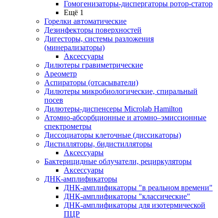
Гомогенизаторы-диспергаторы ротор-статор
Ещё 1
Горелки автоматические
Дезинфекторы поверхностей
Дигесторы, системы разложения
(минерализаторы)
Аксессуары
Дилютеры гравиметрические
Ареометр
Аспираторы (отсасыватели)
Дилютеры микробиологические, спиральный
посев
Дилютеры-диспенсеры Microlab Hamilton
Атомно-абсорбционные и атомно–эмиссионные
спектрометры
Диссоциаторы клеточные (диссикаторы)
Дистилляторы, бидистилляторы
Аксессуары
Бактерицидные облучатели, рециркуляторы
Аксессуары
ДНК-амплификаторы
ДНК-амплификаторы "в реальном времени"
ДНК-амплификаторы "классические"
ДНК-амплификаторы для изотермической
ПЦР