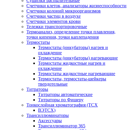
Сушилки распылительные
Счетчики клеток, анализаторы жизнеспособности
Счетчики колоний микроорганизмов
Счетчики частиц в воздухе
Счетчики элементов крови
Тележки транспортировочные
Термоанализ, определение точки плавления,
точки кипения, точки каплепадения
Термостаты
Термостаты (инкубаторы) нагрев и
охлаждение
Термостаты (инкубаторы) нагревающие
Термостаты жидкостные нагрев и
охлаждение
Термостаты жидкостные нагревающие
Термостаты, термостаты-шейкеры
твердотельные
Титраторы
Титраторы автоматические
Титраторы по Фишеру
Тонкослойная хроматография (ТСХ
ВЭТСХ)
Трансиллюминаторы
Аксессуары
Трансиллюминатор 365