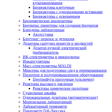
культивирования
Биореакторы клеточные
Биореакторы с одноразовыми вставками
Биореакторы с освещением
Биохимические анализаторы
Биочипы: принтеры для создания биочипов
Блендеры лабораторные
Аксессуары
Блоттинг: перенос и детекция
Дозаторы сыпучих веществ и жидкостей
Дозатор ручной электрический
(виброшпатель
ИК-спектрометры и микроскопы
Инкапсуляторы
Масс-спектрометры MALDI
Миксеры для подготовки сред и перемешивания
Пилотное и полупромышленное оборудование
Центрифуги проточные (отключен)
Реакторы высокого давления
Реакторы химические пилотные
Сушильные шкафы
Одноканальные дозаторы (автоматические)
Морозильник лабораторный
Лабораторный термометр
Пикнометр Гей-Люссака