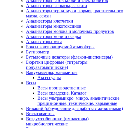
Анализаторы газов крови и электролитов
Анализаторы глюкозы, лактата
Анализаторы зерна, муки, кормов, растительного
масла, семян
Анализаторы клетчатки
Анализаторы микотоксинов
Анализаторы молока и молочных продуктов
Анализаторы мочи и осадка
Анализаторы мяса
Боксы контролируемой атмосферы
Бутирометр
Бутылочные дозаторы (флакон-диспенсеры)
Бюретки цифровые (титраторы
полуавтоматические)
Вакуумметры, манометры
Аксессуары
Весы
Весы производственные
Весы складские. Каталог
Весы ультрамикро, микро, аналитические,
прецизионные, технические, карманные
Виварий (обрудование для работы с животными)
Вискозиметры
Воздухозаборники (импакторы)
микробиологические