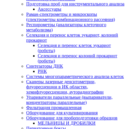
Подготовка проб для инструментального анализа
Аксессуары
Раман-спектрометры и микроскопы
(спектрометры комбинационного рассеяния)
Респирометры (анализаторы клеточного
метаболизма)
Селекция и перенос клеток эукариот, колоний
прокариот
Селекция и перенос клеток эукариот
(роботы)
Селекция и перенос колоний прокариот
(роботы)
Синтезаторы ДНК
РНК
Системы многопараметрического анализа клеток
Сканеры лазерные денситометрии,
флуоресценции в ИК областях,
хемифлуоресценции, ауторадиографии
Упариватели параллельные (выпариватели,
концентраторы параллельные)
Фильтрация промышленная
Оборудование для культивирования
Оборудование для пробоподготовки образцов
МЕЛЬНИЦЫ И ДРОБИЛКИ
Перчаточные боксы