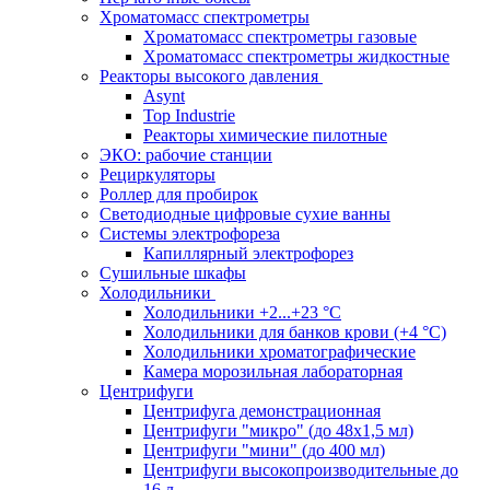
Хроматомасс спектрометры
Хроматомасс спектрометры газовые
Хроматомасс спектрометры жидкостные
Реакторы высокого давления
Asynt
Top Industrie
Реакторы химические пилотные
ЭКО: рабочие станции
Рециркуляторы
Роллер для пробирок
Светодиодные цифровые сухие ванны
Системы электрофореза
Капиллярный электрофорез
Сушильные шкафы
Холодильники
Холодильники +2...+23 °С
Холодильники для банков крови (+4 °С)
Холодильники хроматографические
Камера морозильная лабораторная
Центрифуги
Центрифуга демонстрационная
Центрифуги "микро" (до 48x1,5 мл)
Центрифуги "мини" (до 400 мл)
Центрифуги высокопроизводительные до
16 л