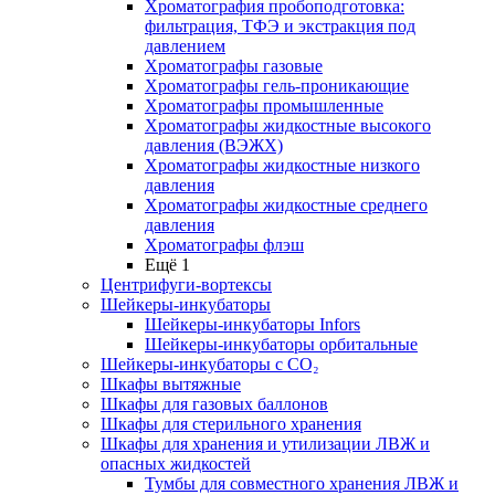
Хроматография пробоподготовка:
фильтрация, ТФЭ и экстракция под
давлением
Хроматографы газовые
Хроматографы гель-проникающие
Хроматографы промышленные
Хроматографы жидкостные высокого
давления (ВЭЖХ)
Хроматографы жидкостные низкого
давления
Хроматографы жидкостные среднего
давления
Хроматографы флэш
Ещё 1
Центрифуги-вортексы
Шейкеры-инкубаторы
Шейкеры-инкубаторы Infors
Шейкеры-инкубаторы орбитальные
Шейкеры-инкубаторы с CО₂
Шкафы вытяжные
Шкафы для газовых баллонов
Шкафы для стерильного хранения
Шкафы для хранения и утилизации ЛВЖ и
опасных жидкостей
Тумбы для совместного хранения ЛВЖ и