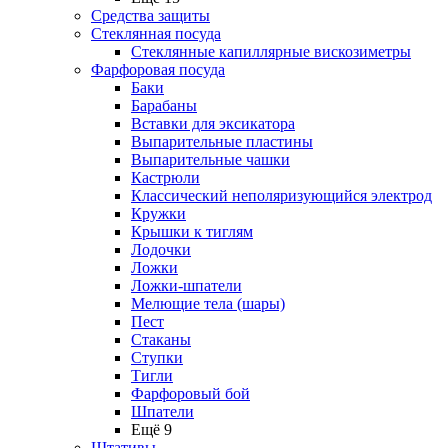
Средства защиты
Стеклянная посуда
Стеклянные капиллярные вискозиметры
Фарфоровая посуда
Баки
Барабаны
Вставки для эксикатора
Выпарительные пластины
Выпарительные чашки
Кастрюли
Классический неполяризующийся электрод
Кружки
Крышки к тиглям
Лодочки
Ложки
Ложки-шпатели
Мелющие тела (шары)
Пест
Стаканы
Ступки
Тигли
Фарфоровый бой
Шпатели
Ещё 9
Штативы