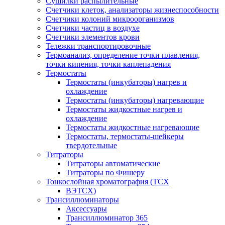
Сушилки распылительные
Счетчики клеток, анализаторы жизнеспособности
Счетчики колоний микроорганизмов
Счетчики частиц в воздухе
Счетчики элементов крови
Тележки транспортировочные
Термоанализ, определение точки плавления,
точки кипения, точки каплепадения
Термостаты
Термостаты (инкубаторы) нагрев и
охлаждение
Термостаты (инкубаторы) нагревающие
Термостаты жидкостные нагрев и
охлаждение
Термостаты жидкостные нагревающие
Термостаты, термостаты-шейкеры
твердотельные
Титраторы
Титраторы автоматические
Титраторы по Фишеру
Тонкослойная хроматография (ТСХ
ВЭТСХ)
Трансиллюминаторы
Аксессуары
Трансиллюминатор 365