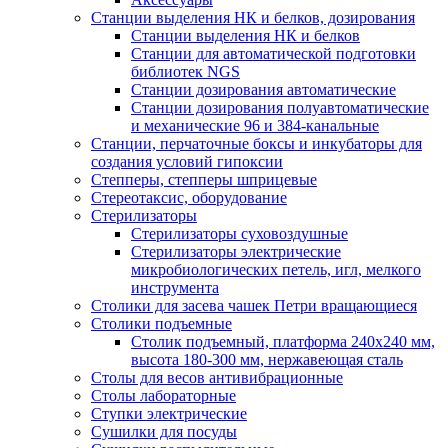
Станции выделения НК и белков, дозирования
Станции выделения НК и белков
Станции для автоматической подготовки
библиотек NGS
Станции дозирования автоматические
Станции дозирования полуавтоматические
и механические 96 и 384-канальные
Станции, перчаточные боксы и инкубаторы для
создания условий гипоксии
Степперы, степперы шприцевые
Стереотаксис, оборудование
Стерилизаторы
Стерилизаторы суховоздушные
Стерилизаторы электрические
микробиологических петель, игл, мелкого
инструмента
Столики для засева чашек Петри вращающиеся
Столики подъемные
Столик подъемный, платформа 240х240 мм,
высота 180-300 мм, нержавеющая сталь
Столы для весов антивибрационные
Столы лабораторные
Ступки электрические
Сушилки для посуды