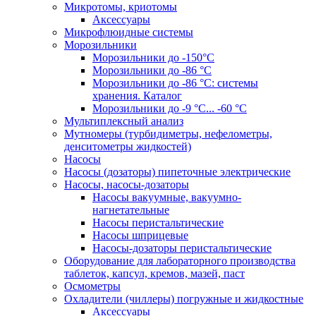
Микротомы, криотомы
Аксессуары
Микрофлюидные системы
Морозильники
Морозильники до -150°С
Морозильники до -86 °C
Морозильники до -86 °C: системы
хранения. Каталог
Морозильники до -9 °C... -60 °C
Мультиплексный анализ
Мутномеры (турбидиметры, нефелометры,
денситометры жидкостей)
Насосы
Насосы (дозаторы) пипеточные электрические
Насосы, насосы-дозаторы
Насосы вакуумные, вакуумно-
нагнетательные
Насосы перистальтические
Насосы шприцевые
Насосы-дозаторы перистальтические
Оборудование для лабораторного производства
таблеток, капсул, кремов, мазей, паст
Осмометры
Охладители (чиллеры) погружные и жидкостные
Аксессуары