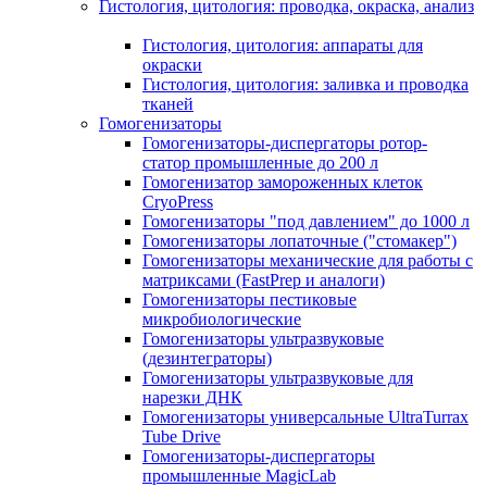
Гистология, цитология: проводка, окраска, анализ
Гистология, цитология: аппараты для
окраски
Гистология, цитология: заливка и проводка
тканей
Гомогенизаторы
Гомогенизаторы-диспергаторы ротор-
статор промышленные до 200 л
Гомогенизатор замороженных клеток
CryoPress
Гомогенизаторы "под давлением" до 1000 л
Гомогенизаторы лопаточные ("стомакер")
Гомогенизаторы механические для работы с
матриксами (FastPrep и аналоги)
Гомогенизаторы пестиковые
микробиологические
Гомогенизаторы ультразвуковые
(дезинтеграторы)
Гомогенизаторы ультразвуковые для
нарезки ДНК
Гомогенизаторы универсальные UltraTurrax
Tube Drive
Гомогенизаторы-диспергаторы
промышленные MagicLab