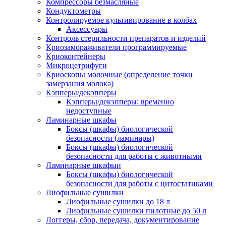
Компрессоры безмасляные
Кондуктометры
Контролируемое культивирование в колбах
Аксессуары
Контроль стерильности препаратов и изделий
Криозамораживатели программируемые
Криоконтейнеры
Микроцетрифуги
Криоскопы молочные (определение точки
замерзания молока)
Кэпперы/декэпперы
Кэпперы/декэпперы: временно
недоступные
Ламинарные шкафы
Боксы (шкафы) биологической
безопасности (ламинары)
Боксы (шкафы) биологической
безопасности для работы с животными
Ламинарные шкафыи
Боксы (шкафы) биологической
безопасности для работы с цитостатиками
Лиофильные сушилки
Лиофильные сушилки до 18 л
Лиофильные сушилки пилотные до 50 л
Логгеры, сбор, передача, документирование