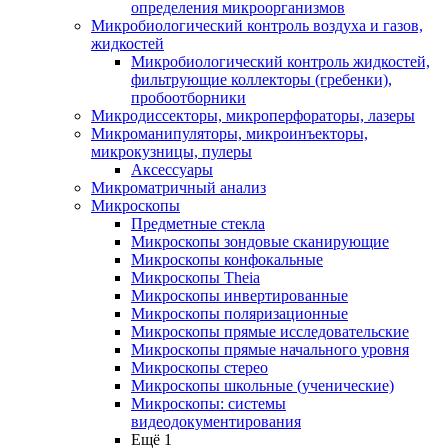
определения микроорганизмов
Микробиологический контроль воздуха и газов,
жидкостей
Микробиологический контроль жидкостей,
фильтрующие коллекторы (гребенки),
пробоотборники
Микродиссекторы, микроперфораторы, лазеры
Микроманипуляторы, микроинъекторы,
микрокузницы, пулеры
Аксессуары
Микроматричный анализ
Микроскопы
Предметные стекла
Микроскопы зондовые сканирующие
Микроскопы конфокальные
Микроскопы Theia
Микроскопы инвертированные
Микроскопы поляризационные
Микроскопы прямые исследовательские
Микроскопы прямые начального уровня
Микроскопы стерео
Микроскопы школьные (ученические)
Микроскопы: системы
видеодокументирования
Ещё 1