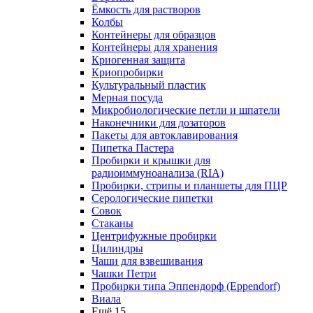
Ёмкость для растворов
Колбы
Контейнеры для образцов
Контейнеры для хранения
Криогенная защита
Криопробирки
Культуральный пластик
Мерная посуда
Микробиологические петли и шпатели
Наконечники для дозаторов
Пакеты для автоклавирования
Пипетка Пастера
Пробирки и крышки для
радиоиммуноанализа (RIA)
Пробирки, стрипы и планшеты для ПЦР
Серологические пипетки
Совок
Стаканы
Центрифужные пробирки
Цилиндры
Чаши для взвешивания
Чашки Петри
Пробирки типа Эппендорф (Eppendorf)
Виала
Ещё 15