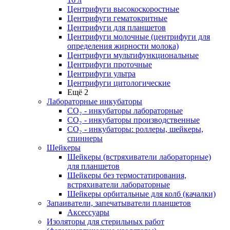
Центрифуги высокоскоростные
Центрифуги гематокритные
Центрифуги для планшетов
Центрифуги молочные (центрифуги для
определения жирности молока)
Центрифуги мультифункциональные
Центрифуги проточные
Центрифуги ультра
Центрифуги цитологические
Ещё 2
Лабораторные инкубаторы
СО₂ - инкубаторы лабораторные
СО₂ - инкубаторы производственные
СО₂ - инкубаторы: роллеры, шейкеры,
спиннеры
Шейкеры
Шейкеры (встряхиватели лабораторные)
для планшетов
Шейкеры без термостатирования,
встряхиватели лабораторные
Шейкеры орбитальные для колб (качалки)
Запаиватели, запечатыватели планшетов
Аксессуары
Изоляторы для стерильных работ