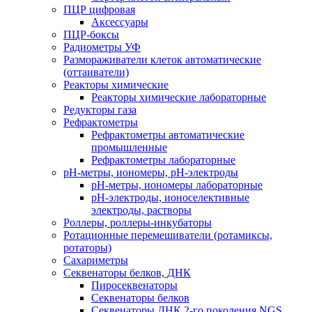
ПЦР цифровая
Аксессуары
ПЦР-боксы
Радиометры УФ
Размораживатели клеток автоматические
(оттаиватели)
Реакторы химические
Реакторы химические лабораторные
Редукторы газа
Рефрактометры
Рефрактометры автоматические
промышленные
Рефрактометры лабораторные
рН-метры, иономеры, рН-электроды
рН-метры, иономеры лабораторные
рН-электроды, ионоселективные
электроды, растворы
Роллеры, роллеры-инкубаторы
Ротационные перемешиватели (ротамиксы,
ротаторы)
Сахариметры
Секвенаторы белков, ДНК
Пиросеквенаторы
Секвенаторы белков
Секвенаторы ДНК 2-го поколения NGS