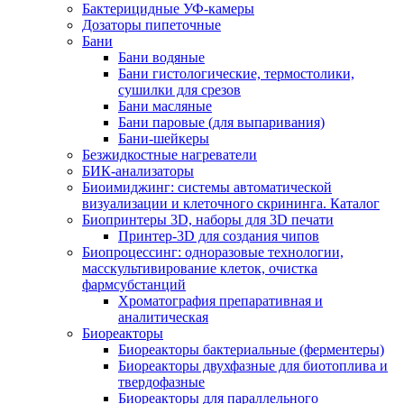
Бактерицидные УФ-камеры
Дозаторы пипеточные
Бани
Бани водяные
Бани гистологические, термостолики,
сушилки для срезов
Бани масляные
Бани паровые (для выпаривания)
Бани-шейкеры
Безжидкостные нагреватели
БИК-анализаторы
Биоимиджинг: системы автоматической
визуализации и клеточного скрининга. Каталог
Биопринтеры 3D, наборы для 3D печати
Принтер-3D для создания чипов
Биопроцессинг: одноразовые технологии,
масскультивирование клеток, очистка
фармсубстанций
Хроматография препаративная и
аналитическая
Биореакторы
Биореакторы бактериальные (ферментеры)
Биореакторы двухфазные для биотоплива и
твердофазные
Биореакторы для параллельного