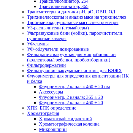
Трансиллюминатор, 254
Трансиллюминатор, 365
Трансмиттеры и датчики рН, рО, ОВП, ОД
Трихинеллоскопы и анализ мяса на трихинеллез
Тройные квадрупольные масс-спектрометры
УЗ-распылители (атомайзеры)
Ультразвуковые бани (мойки), пароочистители,
сушильные камеры
УФ-лампы
УФ-облучатели дозированные
Фильтрация вакуумная для микробиологии
(коллекторы/гребенки, пробоотборники)
Фильтродержатели
Фильтрующие вакуумные системы для ВЭЖХ
Флуориметры для определения концентрации НК
и белка
Флуориметр, 2 канала: 460 ± 20 нм
Аксессуары
Флуориметр, 2 канала: 365 ± 20
Флуориметр, 2 канала: 460 ± 20
ХПК, БПК определение
Хроматография
Хроматограф жидкостной
Хроматографическая колонка
Микрошприц