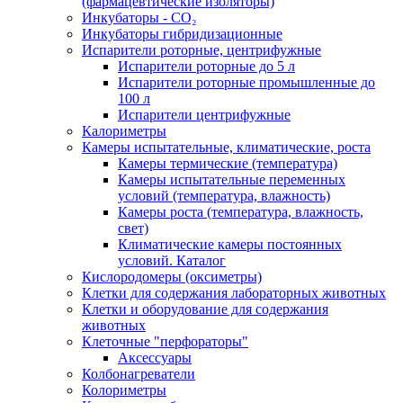
(фармацевтические изоляторы)
Инкубаторы - CO₂
Инкубаторы гибридизационные
Испарители роторные, центрифужные
Испарители роторные до 5 л
Испарители роторные промышленные до
100 л
Испарители центрифужные
Калориметры
Камеры испытательные, климатические, роста
Камеры термические (температура)
Камеры испытательные переменных
условий (температура, влажность)
Камеры роста (температура, влажность,
свет)
Климатические камеры постоянных
условий. Каталог
Кислородомеры (оксиметры)
Клетки для содержания лабораторных животных
Клетки и оборудование для содержания
животных
Клеточные "перфораторы"
Аксессуары
Колбонагреватели
Колориметры