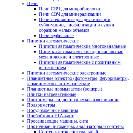
Печи
Печи СВЧ для микробиологии
Печи СВЧ для минерализации
Печи стеклянные для дистилляции,
сублимации, лиофилизации и сушки
образцов малых объемов
Печи муфельные
Пипетки автоматические
Пипетки автоматические многоканальные
Пипетки автоматические одноканальные
механические и электронные
Пипетки автоматические с позитивным
вытеснением
Пипетки автоматические электронные
Планшетные (спектро) фотометры, флуориметры,
люминометры автоматические
Планшетные промыватели (вошеры)
Плитки нагревательные
Плотномеры, гидростатическое взвешивание
Поляриметры
Посудомоечные машины
Пробойники FTA-карт
Просеивающие машины, сита
Проточные цитометры: анализаторы и сортеры
Сортер клеток спектральный