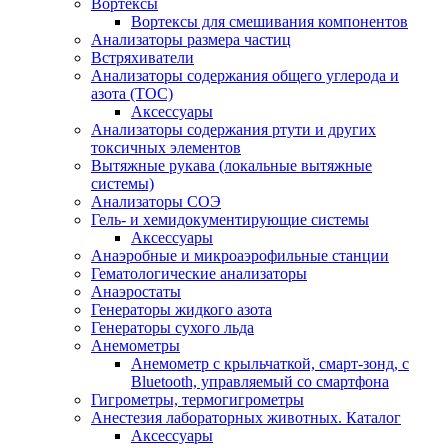
Вортексы
Вортексы для смешивания компонентов
Анализаторы размера частиц
Встряхиватели
Анализаторы содержания общего углерода и
азота (ТОС)
Аксессуары
Анализаторы содержания ртути и других
токсичных элементов
Вытяжные рукава (локальные вытяжные
системы)
Анализаторы СОЭ
Гель- и хемидокументирующие системы
Аксессуары
Анаэробные и микроаэрофильные станции
Гематологические анализаторы
Анаэростаты
Генераторы жидкого азота
Генераторы сухого льда
Анемометры
Анемометр с крыльчаткой, смарт-зонд, с
Bluetooth, управляемый со смартфона
Гигрометры, термогигрометры
Анестезия лабораторных животных. Каталог
Аксессуары