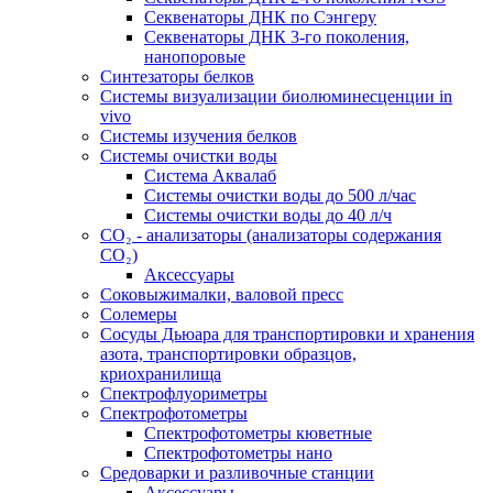
Секвенаторы ДНК по Сэнгеру
Секвенаторы ДНК 3-го поколения,
нанопоровые
Синтезаторы белков
Системы визуализации биолюминесценции in
vivo
Системы изучения белков
Системы очистки воды
Система Аквалаб
Системы очистки воды до 500 л/час
Системы очистки воды до 40 л/ч
СО₂ - анализаторы (анализаторы содержания
СО₂)
Аксессуары
Соковыжималки, валовой пресс
Солемеры
Сосуды Дьюара для транспортировки и хранения
азота, транспортировки образцов,
криохранилища
Спектрофлуориметры
Спектрофотометры
Спектрофотометры кюветные
Спектрофотометры нано
Средоварки и разливочные станции
Аксессуары