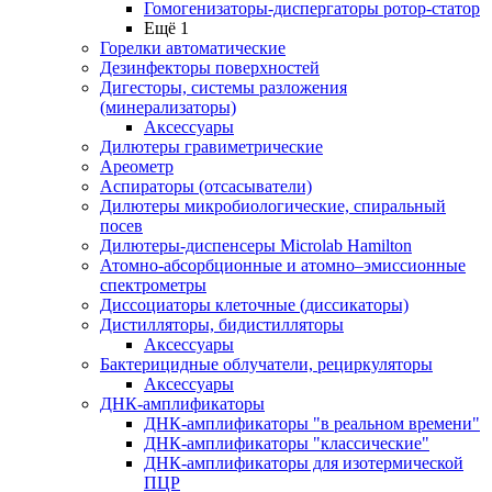
Гомогенизаторы-диспергаторы ротор-статор
Ещё 1
Горелки автоматические
Дезинфекторы поверхностей
Дигесторы, системы разложения
(минерализаторы)
Аксессуары
Дилютеры гравиметрические
Ареометр
Аспираторы (отсасыватели)
Дилютеры микробиологические, спиральный
посев
Дилютеры-диспенсеры Microlab Hamilton
Атомно-абсорбционные и атомно–эмиссионные
спектрометры
Диссоциаторы клеточные (диссикаторы)
Дистилляторы, бидистилляторы
Аксессуары
Бактерицидные облучатели, рециркуляторы
Аксессуары
ДНК-амплификаторы
ДНК-амплификаторы "в реальном времени"
ДНК-амплификаторы "классические"
ДНК-амплификаторы для изотермической
ПЦР