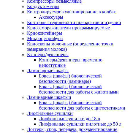
Компрессоры безмасляные
Кондуктометры
Контролируемое культивирование в колбах
Аксессуары
Контроль стерильности препаратов и изделий
Криозамораживатели программируемые
Криоконтейнеры
Микроцетрифуги
Криоскопы молочные (определение точки
замерзания молока)
Кэпперы/декэпперы
Кэпперы/декэпперы: временно
недоступные
Ламинарные шкафы
Боксы (шкафы) биологической
безопасности (ламинары)
Боксы (шкафы) биологической
безопасности для работы с животными
Ламинарные шкафыи
Боксы (шкафы) биологической
безопасности для работы с цитостатиками
Лиофильные сушилки
Лиофильные сушилки до 18 л
Лиофильные сушилки пилотные до 50 л
Логгеры, сбор, передача, документирование