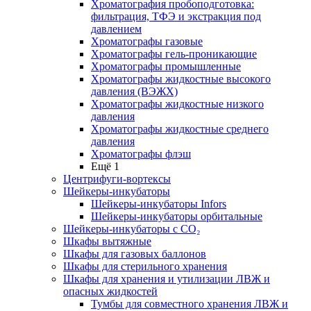
Хроматография пробоподготовка:
фильтрация, ТФЭ и экстракция под
давлением
Хроматографы газовые
Хроматографы гель-проникающие
Хроматографы промышленные
Хроматографы жидкостные высокого
давления (ВЭЖХ)
Хроматографы жидкостные низкого
давления
Хроматографы жидкостные среднего
давления
Хроматографы флэш
Ещё 1
Центрифуги-вортексы
Шейкеры-инкубаторы
Шейкеры-инкубаторы Infors
Шейкеры-инкубаторы орбитальные
Шейкеры-инкубаторы с CО₂
Шкафы вытяжные
Шкафы для газовых баллонов
Шкафы для стерильного хранения
Шкафы для хранения и утилизации ЛВЖ и
опасных жидкостей
Тумбы для совместного хранения ЛВЖ и