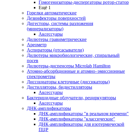
Гомогенизаторы-диспергаторы ротор-статор
Ещё 1
Горелки автоматические
Дезинфекторы поверхностей
Дигесторы, системы разложения
(минерализаторы)
Аксессуары
Дилютеры гравиметрические
Ареометр
Аспираторы (отсасыватели)
Дилютеры микробиологические, спиральный
посев
Дилютеры-диспенсеры Microlab Hamilton
Атомно-абсорбционные и атомно–эмиссионные
спектрометры
Диссоциаторы клеточные (диссикаторы)
Дистилляторы, бидистилляторы
Аксессуары
Бактерицидные облучатели, рециркуляторы
Аксессуары
ДНК-амплификаторы
ДНК-амплификаторы "в реальном времени"
ДНК-амплификаторы "классические"
ДНК-амплификаторы для изотермической
ПЦР