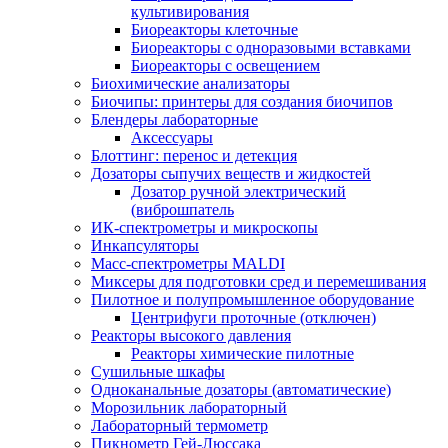
культивирования
Биореакторы клеточные
Биореакторы с одноразовыми вставками
Биореакторы с освещением
Биохимические анализаторы
Биочипы: принтеры для создания биочипов
Блендеры лабораторные
Аксессуары
Блоттинг: перенос и детекция
Дозаторы сыпучих веществ и жидкостей
Дозатор ручной электрический
(виброшпатель
ИК-спектрометры и микроскопы
Инкапсуляторы
Масс-спектрометры MALDI
Миксеры для подготовки сред и перемешивания
Пилотное и полупромышленное оборудование
Центрифуги проточные (отключен)
Реакторы высокого давления
Реакторы химические пилотные
Сушильные шкафы
Одноканальные дозаторы (автоматические)
Морозильник лабораторный
Лабораторный термометр
Пикнометр Гей-Люссака