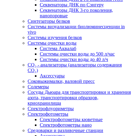
Секвенаторы ДНК по Сэнгеру
Секвенаторы ДНК 3-го поколения,
нанопоровые
Синтезаторы белков
Системы визуализации биолюминесценции in
vivo
Системы изучения белков
Системы очистки воды
Система Аквалаб
Системы очистки воды до 500 л/час
Системы очистки воды до 40 л/ч
СО₂ - анализаторы (анализаторы содержания
СО₂)
Аксессуары
Соковыжималки, валовой пресс
Солемеры
Сосуды Дьюара для транспортировки и хранения
азота, транспортировки образцов,
криохранилища
Спектрофлуориметры
Спектрофотометры
Спектрофотометры кюветные
Спектрофотометры нано
Средоварки и разливочные станции
Аксессуары