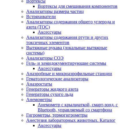
Вортексы
Вортексы для смешивания компонентов
Анализаторы размера частиц
Встряхиватели
Анализаторы содержания общего углерода и
азота (ТОС)
Аксессуары
Анализаторы содержания ртути и других
токсичных элементов
Вытяжные рукава (локальные вытяжные
системы)
Анализаторы СОЭ
Гель- и хемидокументирующие системы
Аксессуары
Анаэробные и микроаэрофильные станции
Гематологические анализаторы
Анаэростаты
Генераторы жидкого азота
Генераторы сухого льда
Анемометры
Анемометр с крыльчаткой, смарт-зонд, с
Bluetooth, управляемый со смартфона
Гигрометры, термогигрометры
Анестезия лабораторных животных. Каталог
Аксессуары