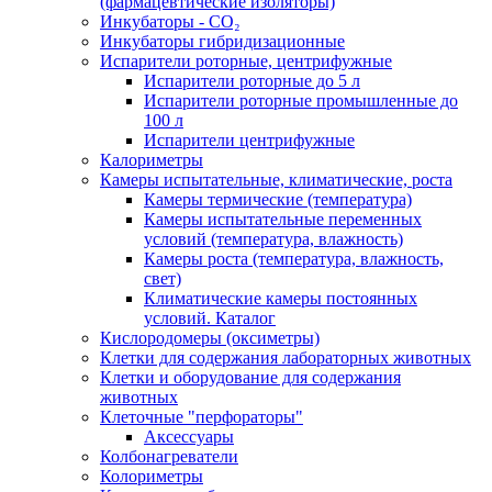
(фармацевтические изоляторы)
Инкубаторы - CO₂
Инкубаторы гибридизационные
Испарители роторные, центрифужные
Испарители роторные до 5 л
Испарители роторные промышленные до
100 л
Испарители центрифужные
Калориметры
Камеры испытательные, климатические, роста
Камеры термические (температура)
Камеры испытательные переменных
условий (температура, влажность)
Камеры роста (температура, влажность,
свет)
Климатические камеры постоянных
условий. Каталог
Кислородомеры (оксиметры)
Клетки для содержания лабораторных животных
Клетки и оборудование для содержания
животных
Клеточные "перфораторы"
Аксессуары
Колбонагреватели
Колориметры