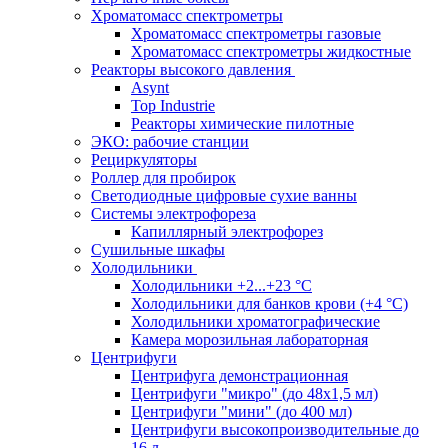
Хроматомасс спектрометры
Хроматомасс спектрометры газовые
Хроматомасс спектрометры жидкостные
Реакторы высокого давления
Asynt
Top Industrie
Реакторы химические пилотные
ЭКО: рабочие станции
Рециркуляторы
Роллер для пробирок
Светодиодные цифровые сухие ванны
Системы электрофореза
Капиллярный электрофорез
Сушильные шкафы
Холодильники
Холодильники +2...+23 °С
Холодильники для банков крови (+4 °С)
Холодильники хроматографические
Камера морозильная лабораторная
Центрифуги
Центрифуга демонстрационная
Центрифуги "микро" (до 48x1,5 мл)
Центрифуги "мини" (до 400 мл)
Центрифуги высокопроизводительные до
16 л