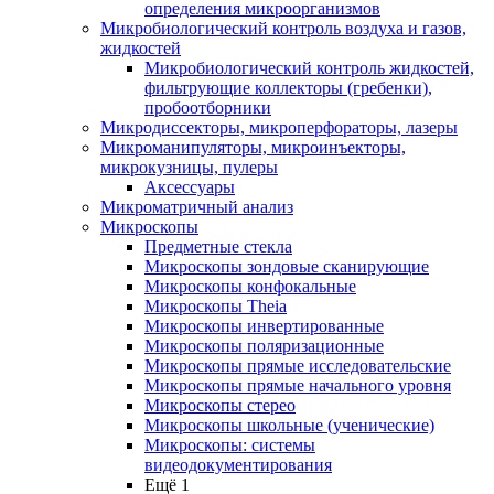
определения микроорганизмов
Микробиологический контроль воздуха и газов,
жидкостей
Микробиологический контроль жидкостей,
фильтрующие коллекторы (гребенки),
пробоотборники
Микродиссекторы, микроперфораторы, лазеры
Микроманипуляторы, микроинъекторы,
микрокузницы, пулеры
Аксессуары
Микроматричный анализ
Микроскопы
Предметные стекла
Микроскопы зондовые сканирующие
Микроскопы конфокальные
Микроскопы Theia
Микроскопы инвертированные
Микроскопы поляризационные
Микроскопы прямые исследовательские
Микроскопы прямые начального уровня
Микроскопы стерео
Микроскопы школьные (ученические)
Микроскопы: системы
видеодокументирования
Ещё 1