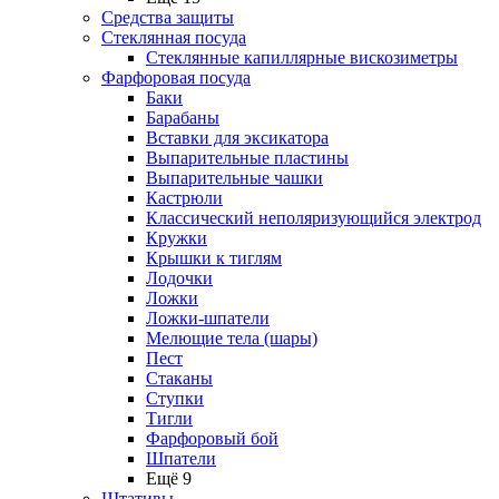
Средства защиты
Стеклянная посуда
Стеклянные капиллярные вискозиметры
Фарфоровая посуда
Баки
Барабаны
Вставки для эксикатора
Выпарительные пластины
Выпарительные чашки
Кастрюли
Классический неполяризующийся электрод
Кружки
Крышки к тиглям
Лодочки
Ложки
Ложки-шпатели
Мелющие тела (шары)
Пест
Стаканы
Ступки
Тигли
Фарфоровый бой
Шпатели
Ещё 9
Штативы