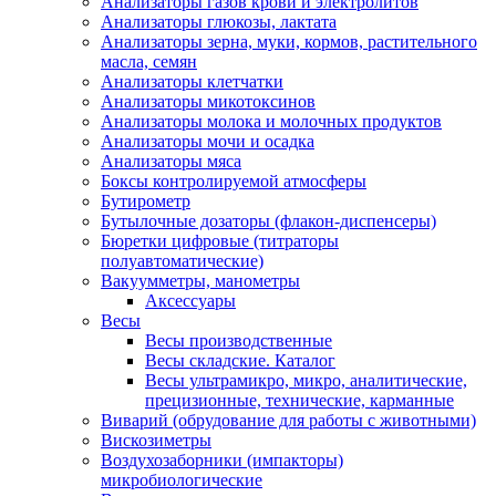
Анализаторы газов крови и электролитов
Анализаторы глюкозы, лактата
Анализаторы зерна, муки, кормов, растительного
масла, семян
Анализаторы клетчатки
Анализаторы микотоксинов
Анализаторы молока и молочных продуктов
Анализаторы мочи и осадка
Анализаторы мяса
Боксы контролируемой атмосферы
Бутирометр
Бутылочные дозаторы (флакон-диспенсеры)
Бюретки цифровые (титраторы
полуавтоматические)
Вакуумметры, манометры
Аксессуары
Весы
Весы производственные
Весы складские. Каталог
Весы ультрамикро, микро, аналитические,
прецизионные, технические, карманные
Виварий (обрудование для работы с животными)
Вискозиметры
Воздухозаборники (импакторы)
микробиологические