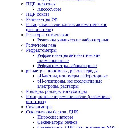
ПЦР цифровая
Аксессуары
ПЦР-боксы
Радиометры УФ
Размораживатели клеток автоматические
(оттаиватели)
Реакторы химические
Реакторы химические лабораторные
Редукторы газа
Рефрактометры
Рефрактометры автоматические
промышленные
Рефрактометры лабораторные
рН-метры, иономеры, рН-электроды
рН-метры, иономеры лабораторные
рН-электроды, ионоселективные
электроды, растворы
Роллеры, роллеры-инкубаторы
Ротационные перемешиватели (ротамиксы,
ротаторы)
Сахариметры
Секвенаторы белков, ДНК
Пиросеквенаторы
Секвенаторы белков
Секвенаторы ДНК 2-го поколения NGS