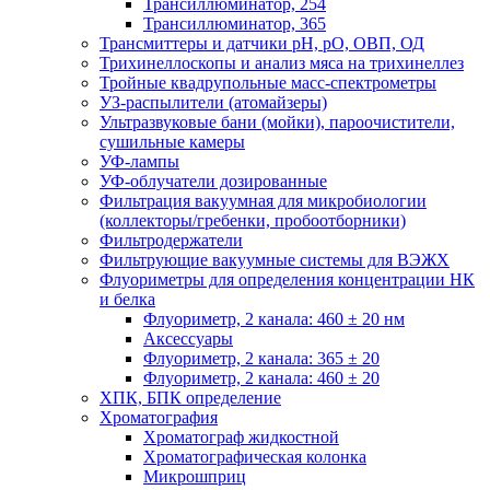
Трансиллюминатор, 254
Трансиллюминатор, 365
Трансмиттеры и датчики рН, рО, ОВП, ОД
Трихинеллоскопы и анализ мяса на трихинеллез
Тройные квадрупольные масс-спектрометры
УЗ-распылители (атомайзеры)
Ультразвуковые бани (мойки), пароочистители,
сушильные камеры
УФ-лампы
УФ-облучатели дозированные
Фильтрация вакуумная для микробиологии
(коллекторы/гребенки, пробоотборники)
Фильтродержатели
Фильтрующие вакуумные системы для ВЭЖХ
Флуориметры для определения концентрации НК
и белка
Флуориметр, 2 канала: 460 ± 20 нм
Аксессуары
Флуориметр, 2 канала: 365 ± 20
Флуориметр, 2 канала: 460 ± 20
ХПК, БПК определение
Хроматография
Хроматограф жидкостной
Хроматографическая колонка
Микрошприц