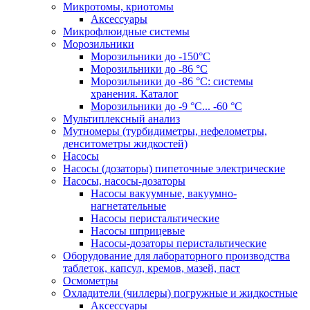
Микротомы, криотомы
Аксессуары
Микрофлюидные системы
Морозильники
Морозильники до -150°С
Морозильники до -86 °C
Морозильники до -86 °C: системы
хранения. Каталог
Морозильники до -9 °C... -60 °C
Мультиплексный анализ
Мутномеры (турбидиметры, нефелометры,
денситометры жидкостей)
Насосы
Насосы (дозаторы) пипеточные электрические
Насосы, насосы-дозаторы
Насосы вакуумные, вакуумно-
нагнетательные
Насосы перистальтические
Насосы шприцевые
Насосы-дозаторы перистальтические
Оборудование для лабораторного производства
таблеток, капсул, кремов, мазей, паст
Осмометры
Охладители (чиллеры) погружные и жидкостные
Аксессуары