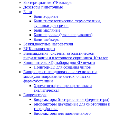
Бактерицидные УФ-камеры
Дозаторы пипеточные
Бани
Бани водяные
Бани гистологические, термостолики,
сушилки для срезов
Бани масляные
Бани паровые (для выпаривания)
Бани-шейкеры
Безжидкостные нагреватели
БИК-анализаторы
Биоимиджинг: системы автоматической
визуализации и клеточного скрининга. Каталог
Биопринтеры 3D, наборы для 3D печати
Принтер-3D для создания чипов
Биопроцессинг: одноразовые технологии,
масскультивирование клеток, очистка
фармсубстанций
Хроматография препаративная и
аналитическая
Биореакторы
Биореакторы бактериальные (ферментеры)
Биореакторы двухфазные для биотоплива и
твердофазные
Биореакторы для параллельного