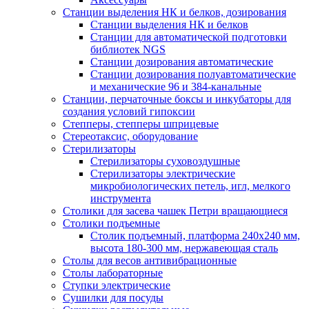
Станции выделения НК и белков, дозирования
Станции выделения НК и белков
Станции для автоматической подготовки
библиотек NGS
Станции дозирования автоматические
Станции дозирования полуавтоматические
и механические 96 и 384-канальные
Станции, перчаточные боксы и инкубаторы для
создания условий гипоксии
Степперы, степперы шприцевые
Стереотаксис, оборудование
Стерилизаторы
Стерилизаторы суховоздушные
Стерилизаторы электрические
микробиологических петель, игл, мелкого
инструмента
Столики для засева чашек Петри вращающиеся
Столики подъемные
Столик подъемный, платформа 240х240 мм,
высота 180-300 мм, нержавеющая сталь
Столы для весов антивибрационные
Столы лабораторные
Ступки электрические
Сушилки для посуды