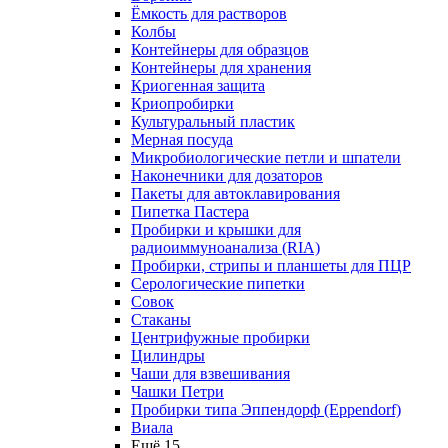
Ёмкость для растворов
Колбы
Контейнеры для образцов
Контейнеры для хранения
Криогенная защита
Криопробирки
Культуральный пластик
Мерная посуда
Микробиологические петли и шпатели
Наконечники для дозаторов
Пакеты для автоклавирования
Пипетка Пастера
Пробирки и крышки для
радиоиммуноанализа (RIA)
Пробирки, стрипы и планшеты для ПЦР
Серологические пипетки
Совок
Стаканы
Центрифужные пробирки
Цилиндры
Чаши для взвешивания
Чашки Петри
Пробирки типа Эппендорф (Eppendorf)
Виала
Ещё 15