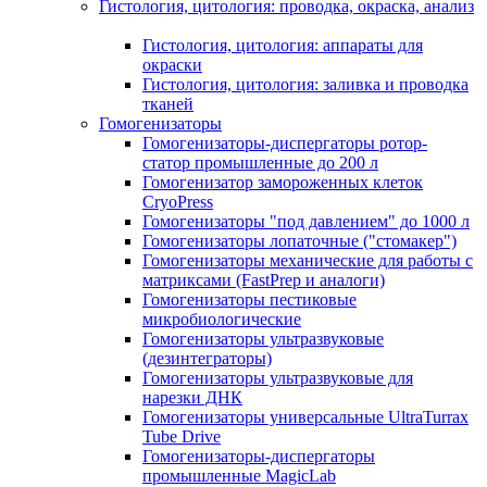
Гистология, цитология: проводка, окраска, анализ
Гистология, цитология: аппараты для
окраски
Гистология, цитология: заливка и проводка
тканей
Гомогенизаторы
Гомогенизаторы-диспергаторы ротор-
статор промышленные до 200 л
Гомогенизатор замороженных клеток
CryoPress
Гомогенизаторы "под давлением" до 1000 л
Гомогенизаторы лопаточные ("стомакер")
Гомогенизаторы механические для работы с
матриксами (FastPrep и аналоги)
Гомогенизаторы пестиковые
микробиологические
Гомогенизаторы ультразвуковые
(дезинтеграторы)
Гомогенизаторы ультразвуковые для
нарезки ДНК
Гомогенизаторы универсальные UltraTurrax
Tube Drive
Гомогенизаторы-диспергаторы
промышленные MagicLab