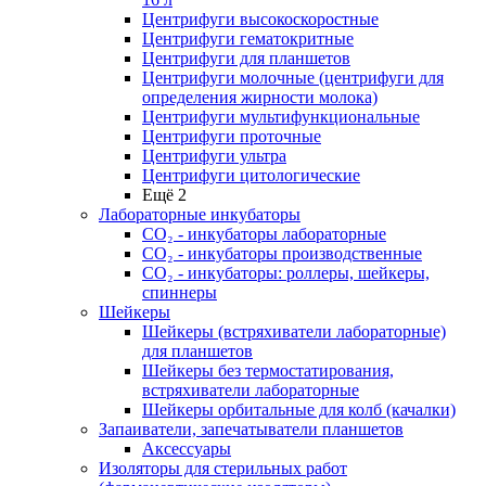
Центрифуги высокоскоростные
Центрифуги гематокритные
Центрифуги для планшетов
Центрифуги молочные (центрифуги для
определения жирности молока)
Центрифуги мультифункциональные
Центрифуги проточные
Центрифуги ультра
Центрифуги цитологические
Ещё 2
Лабораторные инкубаторы
СО₂ - инкубаторы лабораторные
СО₂ - инкубаторы производственные
СО₂ - инкубаторы: роллеры, шейкеры,
спиннеры
Шейкеры
Шейкеры (встряхиватели лабораторные)
для планшетов
Шейкеры без термостатирования,
встряхиватели лабораторные
Шейкеры орбитальные для колб (качалки)
Запаиватели, запечатыватели планшетов
Аксессуары
Изоляторы для стерильных работ