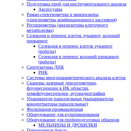
Подготовка проб для инструментального анализа
Аксессуары
Раман-спектрометры и микроскопы
(спектрометры комбинационного рассеяния)
Респирометры (анализаторы клеточного
метаболизма)
Селекция и перенос клеток эукариот, колоний
прокариот
Селекция и перенос клеток эукариот
(роботы)
Селекция и перенос колоний прокариот
(роботы)
Синтезаторы ДНК
РНК
Системы многопараметрического анализа клеток
Сканеры лазерные денситометрии,
флуоресценции в ИК областях,
хемифлуоресценции, ауторадиографии
Упариватели параллельные (выпариватели,
концентраторы параллельные)
Фильтрация промышленная
Оборудование для культивирования
Оборудование для пробоподготовки образцов
МЕЛЬНИЦЫ И ДРОБИЛКИ
Перчаточные боксы