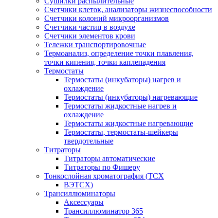
Сушилки распылительные
Счетчики клеток, анализаторы жизнеспособности
Счетчики колоний микроорганизмов
Счетчики частиц в воздухе
Счетчики элементов крови
Тележки транспортировочные
Термоанализ, определение точки плавления,
точки кипения, точки каплепадения
Термостаты
Термостаты (инкубаторы) нагрев и
охлаждение
Термостаты (инкубаторы) нагревающие
Термостаты жидкостные нагрев и
охлаждение
Термостаты жидкостные нагревающие
Термостаты, термостаты-шейкеры
твердотельные
Титраторы
Титраторы автоматические
Титраторы по Фишеру
Тонкослойная хроматография (ТСХ
ВЭТСХ)
Трансиллюминаторы
Аксессуары
Трансиллюминатор 365