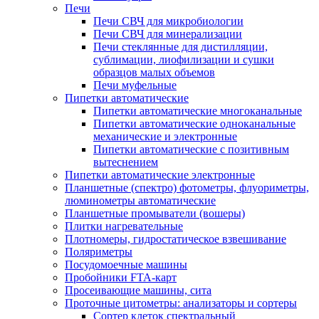
Печи
Печи СВЧ для микробиологии
Печи СВЧ для минерализации
Печи стеклянные для дистилляции,
сублимации, лиофилизации и сушки
образцов малых объемов
Печи муфельные
Пипетки автоматические
Пипетки автоматические многоканальные
Пипетки автоматические одноканальные
механические и электронные
Пипетки автоматические с позитивным
вытеснением
Пипетки автоматические электронные
Планшетные (спектро) фотометры, флуориметры,
люминометры автоматические
Планшетные промыватели (вошеры)
Плитки нагревательные
Плотномеры, гидростатическое взвешивание
Поляриметры
Посудомоечные машины
Пробойники FTA-карт
Просеивающие машины, сита
Проточные цитометры: анализаторы и сортеры
Сортер клеток спектральный