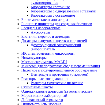
культивирования
Биореакторы клеточные
Биореакторы с одноразовыми вставками
Биореакторы с освещением
Биохимические анализаторы
Биочипы: принтеры для создания биочипов
Блендеры лабораторные
Аксессуары
Блоттинг: перенос и детекция
Дозаторы сыпучих веществ и жидкостей
Дозатор ручной электрический
(виброшпатель
ИК-спектрометры и микроскопы
Инкапсуляторы
Масс-спектрометры MALDI
Миксеры для подготовки сред и перемешивания
Пилотное и полупромышленное оборудование
Центрифуги проточные (отключен)
Реакторы высокого давления
Реакторы химические пилотные
Сушильные шкафы
Одноканальные дозаторы (автоматические)
Морозильник лабораторный
Лабораторный термометр
Пикнометр Гей-Люссака