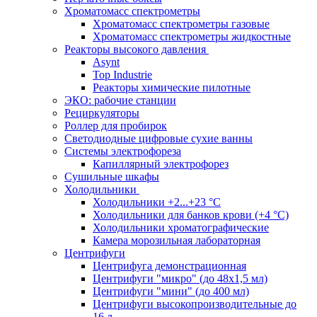
Хроматомасс спектрометры
Хроматомасс спектрометры газовые
Хроматомасс спектрометры жидкостные
Реакторы высокого давления
Asynt
Top Industrie
Реакторы химические пилотные
ЭКО: рабочие станции
Рециркуляторы
Роллер для пробирок
Светодиодные цифровые сухие ванны
Системы электрофореза
Капиллярный электрофорез
Сушильные шкафы
Холодильники
Холодильники +2...+23 °С
Холодильники для банков крови (+4 °С)
Холодильники хроматографические
Камера морозильная лабораторная
Центрифуги
Центрифуга демонстрационная
Центрифуги "микро" (до 48x1,5 мл)
Центрифуги "мини" (до 400 мл)
Центрифуги высокопроизводительные до
16 л