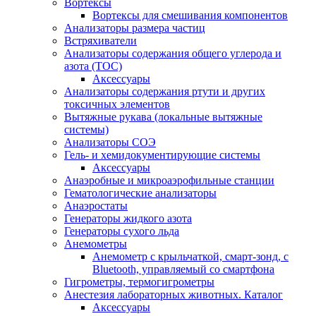
Вортексы
Вортексы для смешивания компонентов
Анализаторы размера частиц
Встряхиватели
Анализаторы содержания общего углерода и
азота (ТОС)
Аксессуары
Анализаторы содержания ртути и других
токсичных элементов
Вытяжные рукава (локальные вытяжные
системы)
Анализаторы СОЭ
Гель- и хемидокументирующие системы
Аксессуары
Анаэробные и микроаэрофильные станции
Гематологические анализаторы
Анаэростаты
Генераторы жидкого азота
Генераторы сухого льда
Анемометры
Анемометр с крыльчаткой, смарт-зонд, с
Bluetooth, управляемый со смартфона
Гигрометры, термогигрометры
Анестезия лабораторных животных. Каталог
Аксессуары