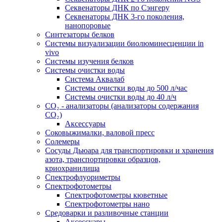
Секвенаторы ДНК по Сэнгеру
Секвенаторы ДНК 3-го поколения,
нанопоровые
Синтезаторы белков
Системы визуализации биолюминесценции in
vivo
Системы изучения белков
Системы очистки воды
Система Аквалаб
Системы очистки воды до 500 л/час
Системы очистки воды до 40 л/ч
СО₂ - анализаторы (анализаторы содержания
СО₂)
Аксессуары
Соковыжималки, валовой пресс
Солемеры
Сосуды Дьюара для транспортировки и хранения
азота, транспортировки образцов,
криохранилища
Спектрофлуориметры
Спектрофотометры
Спектрофотометры кюветные
Спектрофотометры нано
Средоварки и разливочные станции
Аксессуары