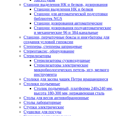
Станции выделения НК и белков, дозирования
Станции выделения НК и белков
Станции для автоматической подготовки
библиотек NGS
Станции дозирования автоматические
Станции дозирования полуавтоматические
и механические 96 и 384-канальные
Станции, перчаточные боксы и инкубаторы для
создания условий гипоксии
Степперы, степперы шприцевые
Стереотаксис, оборудование
Стерилизаторы
Стерилизаторы суховоздушные
Стерилизаторы электрические
микробиологических петель, игл, мелкого
инструмента
Столики для засева чашек Петри вращающиеся
Столики подъемные
Столик подъемный, платформа 240х240 мм,
высота 180-300 мм, нержавеющая сталь
Столы для весов антивибрационные
Столы лабораторные
Ступки электрические
Сушилки для посуды