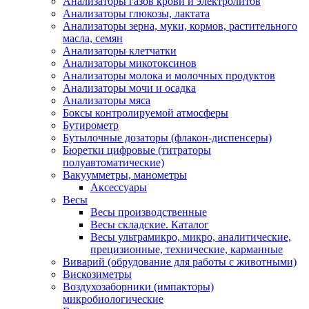
Анализаторы газов крови и электролитов
Анализаторы глюкозы, лактата
Анализаторы зерна, муки, кормов, растительного
масла, семян
Анализаторы клетчатки
Анализаторы микотоксинов
Анализаторы молока и молочных продуктов
Анализаторы мочи и осадка
Анализаторы мяса
Боксы контролируемой атмосферы
Бутирометр
Бутылочные дозаторы (флакон-диспенсеры)
Бюретки цифровые (титраторы
полуавтоматические)
Вакуумметры, манометры
Аксессуары
Весы
Весы производственные
Весы складские. Каталог
Весы ультрамикро, микро, аналитические,
прецизионные, технические, карманные
Виварий (обрудование для работы с животными)
Вискозиметры
Воздухозаборники (импакторы)
микробиологические