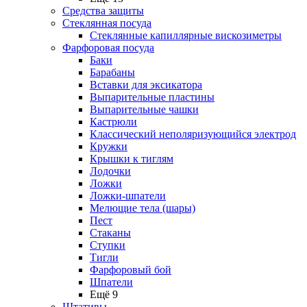
Средства защиты
Стеклянная посуда
Стеклянные капиллярные вискозиметры
Фарфоровая посуда
Баки
Барабаны
Вставки для эксикатора
Выпарительные пластины
Выпарительные чашки
Кастрюли
Классический неполяризующийся электрод
Кружки
Крышки к тиглям
Лодочки
Ложки
Ложки-шпатели
Мелющие тела (шары)
Пест
Стаканы
Ступки
Тигли
Фарфоровый бой
Шпатели
Ещё 9
Штативы