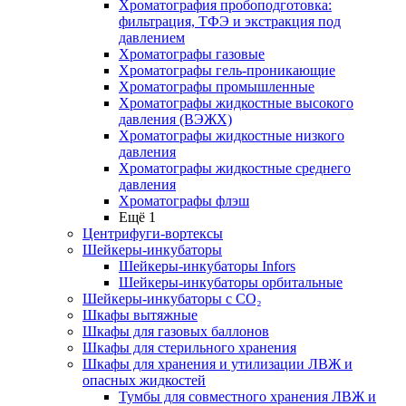
Хроматография пробоподготовка:
фильтрация, ТФЭ и экстракция под
давлением
Хроматографы газовые
Хроматографы гель-проникающие
Хроматографы промышленные
Хроматографы жидкостные высокого
давления (ВЭЖХ)
Хроматографы жидкостные низкого
давления
Хроматографы жидкостные среднего
давления
Хроматографы флэш
Ещё 1
Центрифуги-вортексы
Шейкеры-инкубаторы
Шейкеры-инкубаторы Infors
Шейкеры-инкубаторы орбитальные
Шейкеры-инкубаторы с CО₂
Шкафы вытяжные
Шкафы для газовых баллонов
Шкафы для стерильного хранения
Шкафы для хранения и утилизации ЛВЖ и
опасных жидкостей
Тумбы для совместного хранения ЛВЖ и