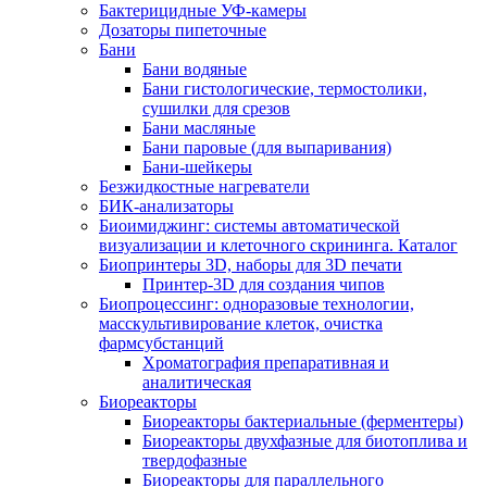
Бактерицидные УФ-камеры
Дозаторы пипеточные
Бани
Бани водяные
Бани гистологические, термостолики,
сушилки для срезов
Бани масляные
Бани паровые (для выпаривания)
Бани-шейкеры
Безжидкостные нагреватели
БИК-анализаторы
Биоимиджинг: системы автоматической
визуализации и клеточного скрининга. Каталог
Биопринтеры 3D, наборы для 3D печати
Принтер-3D для создания чипов
Биопроцессинг: одноразовые технологии,
масскультивирование клеток, очистка
фармсубстанций
Хроматография препаративная и
аналитическая
Биореакторы
Биореакторы бактериальные (ферментеры)
Биореакторы двухфазные для биотоплива и
твердофазные
Биореакторы для параллельного