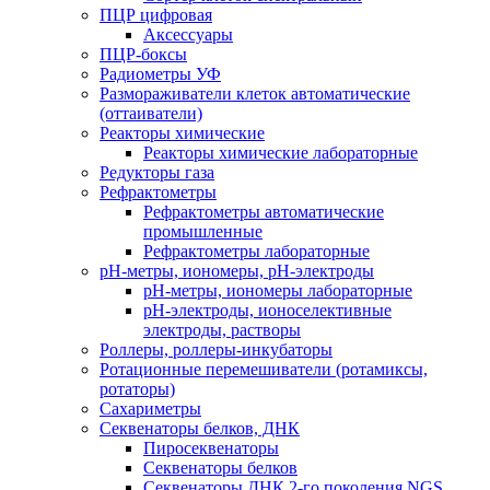
ПЦР цифровая
Аксессуары
ПЦР-боксы
Радиометры УФ
Размораживатели клеток автоматические
(оттаиватели)
Реакторы химические
Реакторы химические лабораторные
Редукторы газа
Рефрактометры
Рефрактометры автоматические
промышленные
Рефрактометры лабораторные
рН-метры, иономеры, рН-электроды
рН-метры, иономеры лабораторные
рН-электроды, ионоселективные
электроды, растворы
Роллеры, роллеры-инкубаторы
Ротационные перемешиватели (ротамиксы,
ротаторы)
Сахариметры
Секвенаторы белков, ДНК
Пиросеквенаторы
Секвенаторы белков
Секвенаторы ДНК 2-го поколения NGS