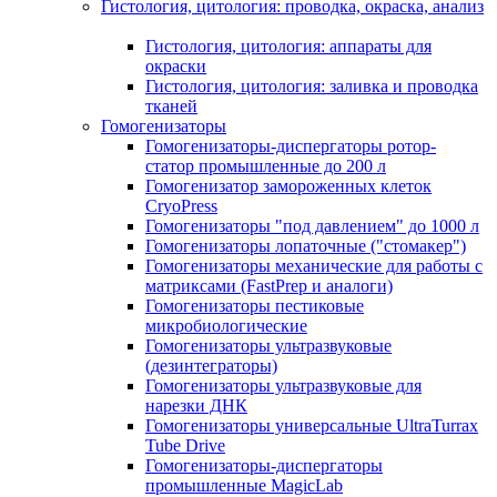
Гистология, цитология: проводка, окраска, анализ
Гистология, цитология: аппараты для
окраски
Гистология, цитология: заливка и проводка
тканей
Гомогенизаторы
Гомогенизаторы-диспергаторы ротор-
статор промышленные до 200 л
Гомогенизатор замороженных клеток
CryoPress
Гомогенизаторы "под давлением" до 1000 л
Гомогенизаторы лопаточные ("стомакер")
Гомогенизаторы механические для работы с
матриксами (FastPrep и аналоги)
Гомогенизаторы пестиковые
микробиологические
Гомогенизаторы ультразвуковые
(дезинтеграторы)
Гомогенизаторы ультразвуковые для
нарезки ДНК
Гомогенизаторы универсальные UltraTurrax
Tube Drive
Гомогенизаторы-диспергаторы
промышленные MagicLab