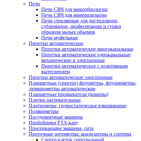
Печи
Печи СВЧ для микробиологии
Печи СВЧ для минерализации
Печи стеклянные для дистилляции,
сублимации, лиофилизации и сушки
образцов малых объемов
Печи муфельные
Пипетки автоматические
Пипетки автоматические многоканальные
Пипетки автоматические одноканальные
механические и электронные
Пипетки автоматические с позитивным
вытеснением
Пипетки автоматические электронные
Планшетные (спектро) фотометры, флуориметры,
люминометры автоматические
Планшетные промыватели (вошеры)
Плитки нагревательные
Плотномеры, гидростатическое взвешивание
Поляриметры
Посудомоечные машины
Пробойники FTA-карт
Просеивающие машины, сита
Проточные цитометры: анализаторы и сортеры
Сортер клеток спектральный