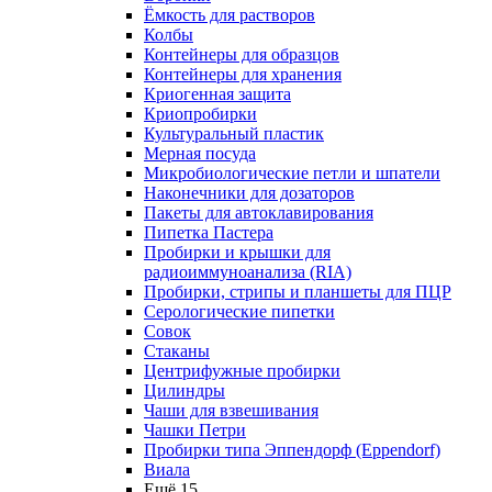
Ёмкость для растворов
Колбы
Контейнеры для образцов
Контейнеры для хранения
Криогенная защита
Криопробирки
Культуральный пластик
Мерная посуда
Микробиологические петли и шпатели
Наконечники для дозаторов
Пакеты для автоклавирования
Пипетка Пастера
Пробирки и крышки для
радиоиммуноанализа (RIA)
Пробирки, стрипы и планшеты для ПЦР
Серологические пипетки
Совок
Стаканы
Центрифужные пробирки
Цилиндры
Чаши для взвешивания
Чашки Петри
Пробирки типа Эппендорф (Eppendorf)
Виала
Ещё 15