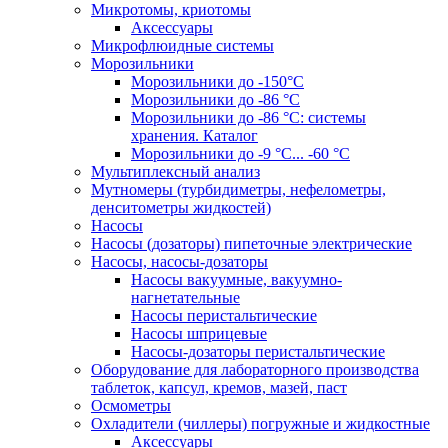
Микротомы, криотомы
Аксессуары
Микрофлюидные системы
Морозильники
Морозильники до -150°С
Морозильники до -86 °C
Морозильники до -86 °C: системы
хранения. Каталог
Морозильники до -9 °C... -60 °C
Мультиплексный анализ
Мутномеры (турбидиметры, нефелометры,
денситометры жидкостей)
Насосы
Насосы (дозаторы) пипеточные электрические
Насосы, насосы-дозаторы
Насосы вакуумные, вакуумно-
нагнетательные
Насосы перистальтические
Насосы шприцевые
Насосы-дозаторы перистальтические
Оборудование для лабораторного производства
таблеток, капсул, кремов, мазей, паст
Осмометры
Охладители (чиллеры) погружные и жидкостные
Аксессуары