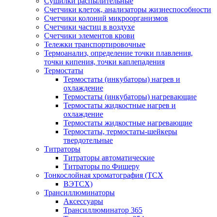
Сушилки распылительные
Счетчики клеток, анализаторы жизнеспособности
Счетчики колоний микроорганизмов
Счетчики частиц в воздухе
Счетчики элементов крови
Тележки транспортировочные
Термоанализ, определение точки плавления,
точки кипения, точки каплепадения
Термостаты
Термостаты (инкубаторы) нагрев и
охлаждение
Термостаты (инкубаторы) нагревающие
Термостаты жидкостные нагрев и
охлаждение
Термостаты жидкостные нагревающие
Термостаты, термостаты-шейкеры
твердотельные
Титраторы
Титраторы автоматические
Титраторы по Фишеру
Тонкослойная хроматография (ТСХ
ВЭТСХ)
Трансиллюминаторы
Аксессуары
Трансиллюминатор 365