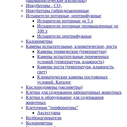
(фармацевтические изоляторы)
Инкубаторы - CO₂
Инкубаторы гибридизационные
Испарители роторные, центрифужные
Испарители роторные до 5 л
Испарители роторные промышленные до
100 л
Испарители центрифужные
Калориметры
Камеры испытательные, климатические, роста
Камеры термические (температура)
Камеры испытательные переменных
условий (температура, влажность)
Камеры роста (температура, влажность,
свет)
Климатические камеры постоянных
условий. Каталог
Кислородомеры (оксиметры)
Клетки для содержания лабораторных животных
Клетки и оборудование для содержания
животных
Клеточные "перфораторы"
Аксессуары
Колбонагреватели
Колориметры