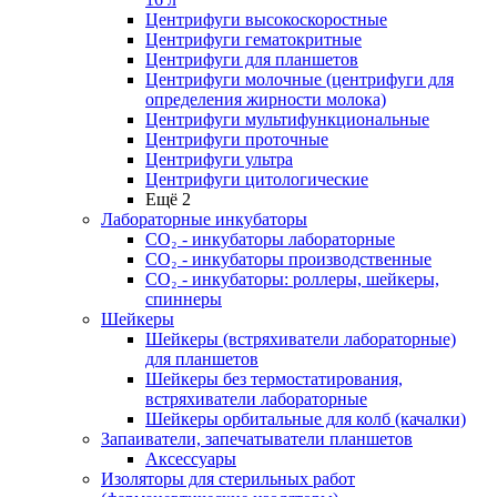
Центрифуги высокоскоростные
Центрифуги гематокритные
Центрифуги для планшетов
Центрифуги молочные (центрифуги для
определения жирности молока)
Центрифуги мультифункциональные
Центрифуги проточные
Центрифуги ультра
Центрифуги цитологические
Ещё 2
Лабораторные инкубаторы
СО₂ - инкубаторы лабораторные
СО₂ - инкубаторы производственные
СО₂ - инкубаторы: роллеры, шейкеры,
спиннеры
Шейкеры
Шейкеры (встряхиватели лабораторные)
для планшетов
Шейкеры без термостатирования,
встряхиватели лабораторные
Шейкеры орбитальные для колб (качалки)
Запаиватели, запечатыватели планшетов
Аксессуары
Изоляторы для стерильных работ