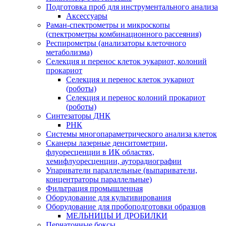
Подготовка проб для инструментального анализа
Аксессуары
Раман-спектрометры и микроскопы
(спектрометры комбинационного рассеяния)
Респирометры (анализаторы клеточного
метаболизма)
Селекция и перенос клеток эукариот, колоний
прокариот
Селекция и перенос клеток эукариот
(роботы)
Селекция и перенос колоний прокариот
(роботы)
Синтезаторы ДНК
РНК
Системы многопараметрического анализа клеток
Сканеры лазерные денситометрии,
флуоресценции в ИК областях,
хемифлуоресценции, ауторадиографии
Упариватели параллельные (выпариватели,
концентраторы параллельные)
Фильтрация промышленная
Оборудование для культивирования
Оборудование для пробоподготовки образцов
МЕЛЬНИЦЫ И ДРОБИЛКИ
Перчаточные боксы