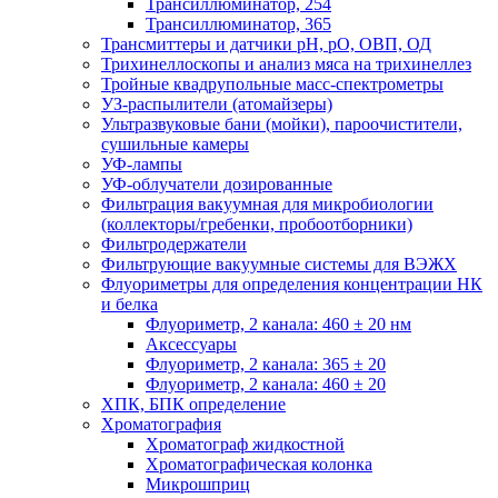
Трансиллюминатор, 254
Трансиллюминатор, 365
Трансмиттеры и датчики рН, рО, ОВП, ОД
Трихинеллоскопы и анализ мяса на трихинеллез
Тройные квадрупольные масс-спектрометры
УЗ-распылители (атомайзеры)
Ультразвуковые бани (мойки), пароочистители,
сушильные камеры
УФ-лампы
УФ-облучатели дозированные
Фильтрация вакуумная для микробиологии
(коллекторы/гребенки, пробоотборники)
Фильтродержатели
Фильтрующие вакуумные системы для ВЭЖХ
Флуориметры для определения концентрации НК
и белка
Флуориметр, 2 канала: 460 ± 20 нм
Аксессуары
Флуориметр, 2 канала: 365 ± 20
Флуориметр, 2 канала: 460 ± 20
ХПК, БПК определение
Хроматография
Хроматограф жидкостной
Хроматографическая колонка
Микрошприц