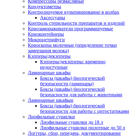
Компрессоры безмасляные
Кондуктометры
Контролируемое культивирование в колбах
Аксессуары
Контроль стерильности препаратов и изделий
Криозамораживатели программируемые
Криоконтейнеры
Микроцетрифуги
Криоскопы молочные (определение точки
замерзания молока)
Кэпперы/декэпперы
Кэпперы/декэпперы: временно
недоступные
Ламинарные шкафы
Боксы (шкафы) биологической
безопасности (ламинары)
Боксы (шкафы) биологической
безопасности для работы с животными
Ламинарные шкафыи
Боксы (шкафы) биологической
безопасности для работы с цитостатиками
Лиофильные сушилки
Лиофильные сушилки до 18 л
Лиофильные сушилки пилотные до 50 л
Логгеры, сбор, передача, документирование