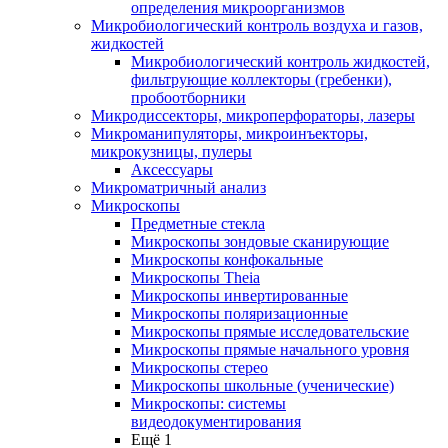
определения микроорганизмов
Микробиологический контроль воздуха и газов,
жидкостей
Микробиологический контроль жидкостей,
фильтрующие коллекторы (гребенки),
пробоотборники
Микродиссекторы, микроперфораторы, лазеры
Микроманипуляторы, микроинъекторы,
микрокузницы, пулеры
Аксессуары
Микроматричный анализ
Микроскопы
Предметные стекла
Микроскопы зондовые сканирующие
Микроскопы конфокальные
Микроскопы Theia
Микроскопы инвертированные
Микроскопы поляризационные
Микроскопы прямые исследовательские
Микроскопы прямые начального уровня
Микроскопы стерео
Микроскопы школьные (ученические)
Микроскопы: системы
видеодокументирования
Ещё 1