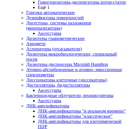
Гомогенизаторы-диспергаторы ротор-статор
Ещё 1
Горелки автоматические
Дезинфекторы поверхностей
Дигесторы, системы разложения
(минерализаторы)
Аксессуары
Дилютеры гравиметрические
Ареометр
Аспираторы (отсасыватели)
Дилютеры микробиологические, спиральный
посев
Дилютеры-диспенсеры Microlab Hamilton
Атомно-абсорбционные и атомно–эмиссионные
спектрометры
Диссоциаторы клеточные (диссикаторы)
Дистилляторы, бидистилляторы
Аксессуары
Бактерицидные облучатели, рециркуляторы
Аксессуары
ДНК-амплификаторы
ДНК-амплификаторы "в реальном времени"
ДНК-амплификаторы "классические"
ДНК-амплификаторы для изотермической
ПЦР