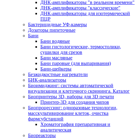
ДНК-амплификаторы "в реальном времени"
ДНК-амплификаторы "классические"
ДНК-амплификаторы для изотермической
ПЦР
Бактерицидные УФ-камеры
Дозаторы пипеточные
Бани
Бани водяные
Бани гистологические, термостолики,
сушилки для срезов
Бани масляные
Бани паровые (для выпаривания)
Бани-шейкеры
Безжидкостные нагреватели
БИК-анализаторы
Биоимиджинг: системы автоматической
визуализации и клеточного скрининга. Каталог
Биопринтеры 3D, наборы для 3D печати
Принтер-3D для создания чипов
Биопроцессинг: одноразовые технологии,
масскультивирование клеток, очистка
фармсубстанций
Хроматография препаративная и
аналитическая
Биореакторы