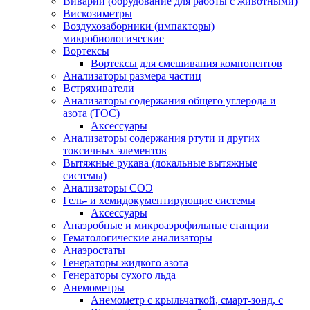
Виварий (обрудование для работы с животными)
Вискозиметры
Воздухозаборники (импакторы)
микробиологические
Вортексы
Вортексы для смешивания компонентов
Анализаторы размера частиц
Встряхиватели
Анализаторы содержания общего углерода и
азота (ТОС)
Аксессуары
Анализаторы содержания ртути и других
токсичных элементов
Вытяжные рукава (локальные вытяжные
системы)
Анализаторы СОЭ
Гель- и хемидокументирующие системы
Аксессуары
Анаэробные и микроаэрофильные станции
Гематологические анализаторы
Анаэростаты
Генераторы жидкого азота
Генераторы сухого льда
Анемометры
Анемометр с крыльчаткой, смарт-зонд, с