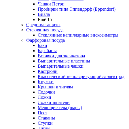
Чашки Петри
Пробирки типа Эппендорф (Eppendorf)
Виала
Ещё 15
Средства защиты
Стеклянная посуда
Стеклянные капиллярные вискозиметры
Фарфоровая посуда
Баки
Барабаны
Вставки для эксикатора
Выпарительные пластины
Выпарительные чашки
Кастрюли
Классический неполяризующийся электрод
Кружки
Крышки к тиглям
Лодочки
Ложки
Ложки-шпатели
Мелющие тела (шары)
Пест
Стаканы
Ступки
Тигли