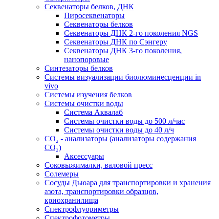
Секвенаторы белков, ДНК
Пиросеквенаторы
Секвенаторы белков
Секвенаторы ДНК 2-го поколения NGS
Секвенаторы ДНК по Сэнгеру
Секвенаторы ДНК 3-го поколения,
нанопоровые
Синтезаторы белков
Системы визуализации биолюминесценции in
vivo
Системы изучения белков
Системы очистки воды
Система Аквалаб
Системы очистки воды до 500 л/час
Системы очистки воды до 40 л/ч
СО₂ - анализаторы (анализаторы содержания
СО₂)
Аксессуары
Соковыжималки, валовой пресс
Солемеры
Сосуды Дьюара для транспортировки и хранения
азота, транспортировки образцов,
криохранилища
Спектрофлуориметры
Спектрофотометры