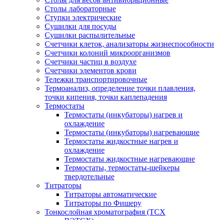
Столы лабораторные
Ступки электрические
Сушилки для посуды
Сушилки распылительные
Счетчики клеток, анализаторы жизнеспособности
Счетчики колоний микроорганизмов
Счетчики частиц в воздухе
Счетчики элементов крови
Тележки транспортировочные
Термоанализ, определение точки плавления,
точки кипения, точки каплепадения
Термостаты
Термостаты (инкубаторы) нагрев и
охлаждение
Термостаты (инкубаторы) нагревающие
Термостаты жидкостные нагрев и
охлаждение
Термостаты жидкостные нагревающие
Термостаты, термостаты-шейкеры
твердотельные
Титраторы
Титраторы автоматические
Титраторы по Фишеру
Тонкослойная хроматография (ТСХ