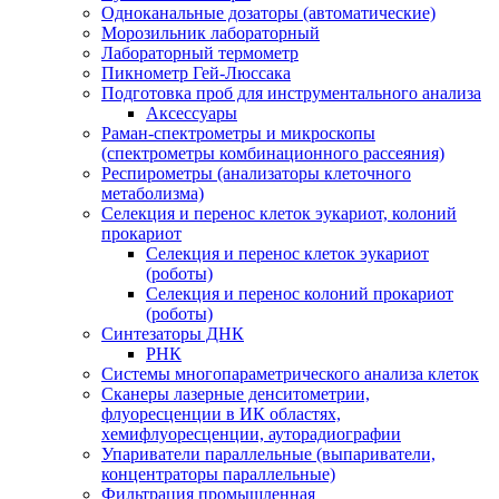
Одноканальные дозаторы (автоматические)
Морозильник лабораторный
Лабораторный термометр
Пикнометр Гей-Люссака
Подготовка проб для инструментального анализа
Аксессуары
Раман-спектрометры и микроскопы
(спектрометры комбинационного рассеяния)
Респирометры (анализаторы клеточного
метаболизма)
Селекция и перенос клеток эукариот, колоний
прокариот
Селекция и перенос клеток эукариот
(роботы)
Селекция и перенос колоний прокариот
(роботы)
Синтезаторы ДНК
РНК
Системы многопараметрического анализа клеток
Сканеры лазерные денситометрии,
флуоресценции в ИК областях,
хемифлуоресценции, ауторадиографии
Упариватели параллельные (выпариватели,
концентраторы параллельные)
Фильтрация промышленная