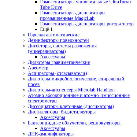
Гомогенизаторы универсальные UltraTurrax
Tube Drive
Гомогенизаторы-диспергаторы
промышленные MagicLab
Гомогенизаторы-диспергаторы ротор-статор
Ещё 1
Горелки автоматические
Дезинфекторы поверхностей
Дигесторы, системы разложения
(минерализаторы)
Аксессуары
Дилютеры гравиметрические
Ареометр
Аспираторы (отсасыватели)
Дилютеры микробиологические, спиральный
посев
Дилютеры-диспенсеры Microlab Hamilton
Атомно-абсорбционные и атомно–эмиссионные
спектрометры
Диссоциаторы клеточные (диссикаторы)
Дистилляторы, бидистилляторы
Аксессуары
Бактерицидные облучатели, рециркуляторы
Аксессуары
ДНК-амплификаторы