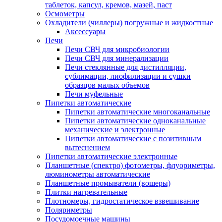
таблеток, капсул, кремов, мазей, паст
Осмометры
Охладители (чиллеры) погружные и жидкостные
Аксессуары
Печи
Печи СВЧ для микробиологии
Печи СВЧ для минерализации
Печи стеклянные для дистилляции,
сублимации, лиофилизации и сушки
образцов малых объемов
Печи муфельные
Пипетки автоматические
Пипетки автоматические многоканальные
Пипетки автоматические одноканальные
механические и электронные
Пипетки автоматические с позитивным
вытеснением
Пипетки автоматические электронные
Планшетные (спектро) фотометры, флуориметры,
люминометры автоматические
Планшетные промыватели (вошеры)
Плитки нагревательные
Плотномеры, гидростатическое взвешивание
Поляриметры
Посудомоечные машины