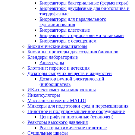
Биореакторы бактериальные (ферментеры)
Биореакторы двухфазные для биотоплива и
твердофазные
Биореакторы для параллельного
культивирования
Биореакторы клеточные
Биореакторы с одноразовыми вставками
Биореакторы с освещением
Биохимические анализаторы
Биочипы: принтеры для создания биочипов
Блендеры лабораторные
Аксессуары
Блоттинг: перенос и детекция
Дозаторы сыпучих веществ и жидкостей
Дозатор ручной электрический
(виброшпатель
ИК-спектрометры и микроскопы
Инкапсуляторы
Масс-спектрометры MALDI
Миксеры для подготовки сред и перемешивания
Пилотное и полупромышленное оборудование
Центрифуги проточные (отключен)
Реакторы высокого давления
Реакторы химические пилотные
Сушильные шкафы