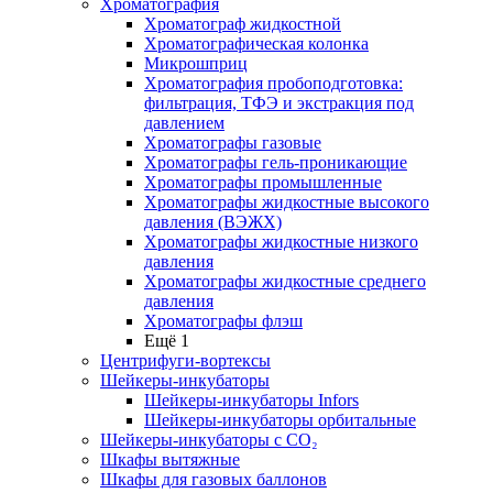
Хроматография
Хроматограф жидкостной
Хроматографическая колонка
Микрошприц
Хроматография пробоподготовка:
фильтрация, ТФЭ и экстракция под
давлением
Хроматографы газовые
Хроматографы гель-проникающие
Хроматографы промышленные
Хроматографы жидкостные высокого
давления (ВЭЖХ)
Хроматографы жидкостные низкого
давления
Хроматографы жидкостные среднего
давления
Хроматографы флэш
Ещё 1
Центрифуги-вортексы
Шейкеры-инкубаторы
Шейкеры-инкубаторы Infors
Шейкеры-инкубаторы орбитальные
Шейкеры-инкубаторы с CО₂
Шкафы вытяжные
Шкафы для газовых баллонов