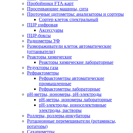
Пробойники FTA-карт
Просеивающие машины, сита
Проточные цитометры: анализаторы и сортеры
Сортер клеток спектральный
ПЦР цифровая
Аксессуары
ПЦР-боксы
Радиометры УФ
Размораживатели клеток автоматические
(оттаиватели)
Реакторы химические
Реакторы химические лабораторные
Редукторы газа
Рефрактометры
Рефрактометры автоматические
промышленные
Рефрактометры лабораторные
рН-метры, иономеры, рН-электроды
рН-метры, иономеры лабораторные
рН-электроды, ионоселективные
электроды, растворы
Роллеры, роллеры-инкубаторы
Ротационные перемешиватели (ротамиксы,
ротаторы)
Сахариметры