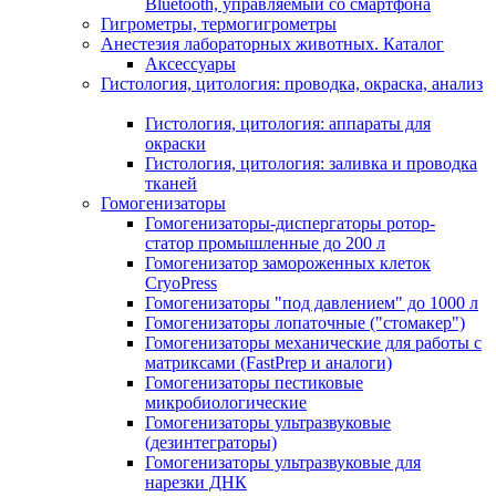
Bluetooth, управляемый со смартфона
Гигрометры, термогигрометры
Анестезия лабораторных животных. Каталог
Аксессуары
Гистология, цитология: проводка, окраска, анализ
Гистология, цитология: аппараты для
окраски
Гистология, цитология: заливка и проводка
тканей
Гомогенизаторы
Гомогенизаторы-диспергаторы ротор-
статор промышленные до 200 л
Гомогенизатор замороженных клеток
CryoPress
Гомогенизаторы "под давлением" до 1000 л
Гомогенизаторы лопаточные ("стомакер")
Гомогенизаторы механические для работы с
матриксами (FastPrep и аналоги)
Гомогенизаторы пестиковые
микробиологические
Гомогенизаторы ультразвуковые
(дезинтеграторы)
Гомогенизаторы ультразвуковые для
нарезки ДНК