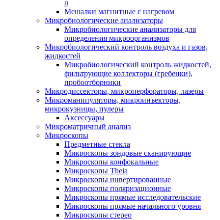
л
Мешалки магнитные с нагревом
Микробиологические анализаторы
Микробиологические анализаторы для
определения микроорганизмов
Микробиологический контроль воздуха и газов,
жидкостей
Микробиологический контроль жидкостей,
фильтрующие коллекторы (гребенки),
пробоотборники
Микродиссекторы, микроперфораторы, лазеры
Микроманипуляторы, микроинъекторы,
микрокузницы, пулеры
Аксессуары
Микроматричный анализ
Микроскопы
Предметные стекла
Микроскопы зондовые сканирующие
Микроскопы конфокальные
Микроскопы Theia
Микроскопы инвертированные
Микроскопы поляризационные
Микроскопы прямые исследовательские
Микроскопы прямые начального уровня
Микроскопы стерео