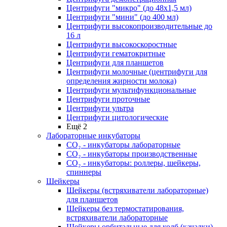
Центрифуги "микро" (до 48x1,5 мл)
Центрифуги "мини" (до 400 мл)
Центрифуги высокопроизводительные до
16 л
Центрифуги высокоскоростные
Центрифуги гематокритные
Центрифуги для планшетов
Центрифуги молочные (центрифуги для
определения жирности молока)
Центрифуги мультифункциональные
Центрифуги проточные
Центрифуги ультра
Центрифуги цитологические
Ещё 2
Лабораторные инкубаторы
СО₂ - инкубаторы лабораторные
СО₂ - инкубаторы производственные
СО₂ - инкубаторы: роллеры, шейкеры,
спиннеры
Шейкеры
Шейкеры (встряхиватели лабораторные)
для планшетов
Шейкеры без термостатирования,
встряхиватели лабораторные
Шейкеры орбитальные для колб (качалки)