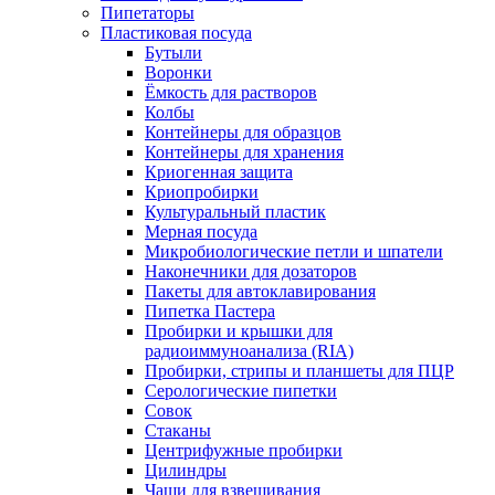
Пипетаторы
Пластиковая посуда
Бутыли
Воронки
Ёмкость для растворов
Колбы
Контейнеры для образцов
Контейнеры для хранения
Криогенная защита
Криопробирки
Культуральный пластик
Мерная посуда
Микробиологические петли и шпатели
Наконечники для дозаторов
Пакеты для автоклавирования
Пипетка Пастера
Пробирки и крышки для
радиоиммуноанализа (RIA)
Пробирки, стрипы и планшеты для ПЦР
Серологические пипетки
Совок
Стаканы
Центрифужные пробирки
Цилиндры
Чаши для взвешивания