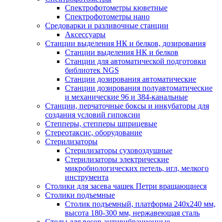
Спектрофотометры кюветные
Спектрофотометры нано
Средоварки и разливочные станции
Аксессуары
Станции выделения НК и белков, дозирования
Станции выделения НК и белков
Станции для автоматической подготовки
библиотек NGS
Станции дозирования автоматические
Станции дозирования полуавтоматические
и механические 96 и 384-канальные
Станции, перчаточные боксы и инкубаторы для
создания условий гипоксии
Степперы, степперы шприцевые
Стереотаксис, оборудование
Стерилизаторы
Стерилизаторы суховоздушные
Стерилизаторы электрические
микробиологических петель, игл, мелкого
инструмента
Столики для засева чашек Петри вращающиеся
Столики подъемные
Столик подъемный, платформа 240х240 мм,
высота 180-300 мм, нержавеющая сталь
Столы для весов антивибрационные