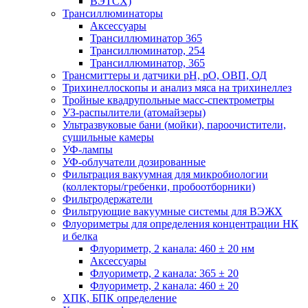
ВЭТСХ)
Трансиллюминаторы
Аксессуары
Трансиллюминатор 365
Трансиллюминатор, 254
Трансиллюминатор, 365
Трансмиттеры и датчики рН, рО, ОВП, ОД
Трихинеллоскопы и анализ мяса на трихинеллез
Тройные квадрупольные масс-спектрометры
УЗ-распылители (атомайзеры)
Ультразвуковые бани (мойки), пароочистители,
сушильные камеры
УФ-лампы
УФ-облучатели дозированные
Фильтрация вакуумная для микробиологии
(коллекторы/гребенки, пробоотборники)
Фильтродержатели
Фильтрующие вакуумные системы для ВЭЖХ
Флуориметры для определения концентрации НК
и белка
Флуориметр, 2 канала: 460 ± 20 нм
Аксессуары
Флуориметр, 2 канала: 365 ± 20
Флуориметр, 2 канала: 460 ± 20
ХПК, БПК определение