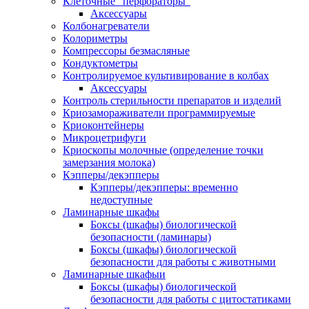
Клеточные "перфораторы"
Аксессуары
Колбонагреватели
Колориметры
Компрессоры безмасляные
Кондуктометры
Контролируемое культивирование в колбах
Аксессуары
Контроль стерильности препаратов и изделий
Криозамораживатели программируемые
Криоконтейнеры
Микроцетрифуги
Криоскопы молочные (определение точки
замерзания молока)
Кэпперы/декэпперы
Кэпперы/декэпперы: временно
недоступные
Ламинарные шкафы
Боксы (шкафы) биологической
безопасности (ламинары)
Боксы (шкафы) биологической
безопасности для работы с животными
Ламинарные шкафыи
Боксы (шкафы) биологической
безопасности для работы с цитостатиками