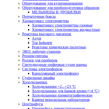
Оборудование для культивирования
Оборудование для пробоподготовки образцов
МЕЛЬНИЦЫ И ДРОБИЛКИ
Перчаточные боксы
Хроматомасс спектрометры
Хроматомасс спектрометры газовые
Хроматомасс спектрометры жидкостные
Реакторы высокого давления
Asynt
Top Industrie
Реакторы химические пилотные
ЭКО: рабочие станции
Рециркуляторы
Роллер для пробирок
Светодиодные цифровые сухие ванны
Системы электрофореза
Капиллярный электрофорез
Сушильные шкафы
Холодильники
Холодильники +2...+23 °С
Холодильники для банков крови (+4 °С)
Холодильники хроматографические
Камера морозильная лабораторная
Центрифуги
Центрифуга демонстрационная