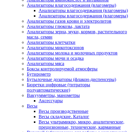
Анализаторы влагосодержания (влагомеры)
Анализаторы влагосодержания (влагомеры)
Анализаторы влагосодержания (влагомеры)
Анализаторы газов крови и электролитов
Анализаторы глюкозы, лактата
Анализаторы зерна, муки, кормов, растительного
масла, семян
Анализаторы клетчатки
Анализаторы микотоксинов
Анализаторы молока и молочных продуктов
Анализаторы мочи и осадка
Анализаторы мяса
Боксы контролируемой атмосферы
Бутирометр
Бутылочные дозаторы (флакон-диспенсеры)
Бюретки цифровые (титраторы
полуавтоматические)
Вакуумметры, манометры
Аксессуары
Весы
Весы производственные
Весы складские. Каталог
Весы ультрамикро, микро, аналитические,
прецизионные, технические, карманные