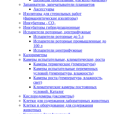
Запаиватели, запечатыватели планшетов
Аксессуары
Изоляторы для стерильных работ
(фармацевтические изоляторы)
Инкубаторы - CO₂
Инкубаторы гибридизационные
Испарители роторные, центрифужные
Испарители роторные до 5 л
Испарители роторные промышленные до
100 л
Испарители центрифужные
Калориметры
Камеры испытательные, климатические, роста
Камеры термические (температура)
Камеры испытательные переменных
условий (температура, влажность)
Камеры роста (температура, влажность,
свет)
Климатические камеры постоянных
условий. Каталог
Кислородомеры (оксиметры)
Клетки для содержания лабораторных животных
Клетки и оборудование для содержания
животных