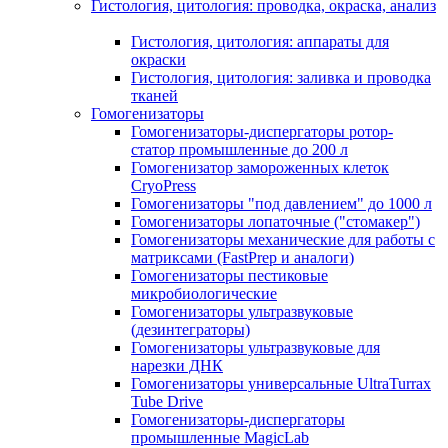
Гистология, цитология: проводка, окраска, анализ
Гистология, цитология: аппараты для
окраски
Гистология, цитология: заливка и проводка
тканей
Гомогенизаторы
Гомогенизаторы-диспергаторы ротор-
статор промышленные до 200 л
Гомогенизатор замороженных клеток
CryoPress
Гомогенизаторы "под давлением" до 1000 л
Гомогенизаторы лопаточные ("стомакер")
Гомогенизаторы механические для работы с
матриксами (FastPrep и аналоги)
Гомогенизаторы пестиковые
микробиологические
Гомогенизаторы ультразвуковые
(дезинтеграторы)
Гомогенизаторы ультразвуковые для
нарезки ДНК
Гомогенизаторы универсальные UltraTurrax
Tube Drive
Гомогенизаторы-диспергаторы
промышленные MagicLab