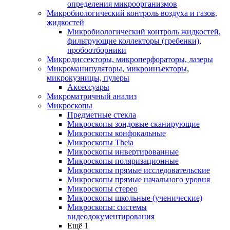
определения микроорганизмов
Микробиологический контроль воздуха и газов,
жидкостей
Микробиологический контроль жидкостей,
фильтрующие коллекторы (гребенки),
пробоотборники
Микродиссекторы, микроперфораторы, лазеры
Микроманипуляторы, микроинъекторы,
микрокузницы, пулеры
Аксессуары
Микроматричный анализ
Микроскопы
Предметные стекла
Микроскопы зондовые сканирующие
Микроскопы конфокальные
Микроскопы Theia
Микроскопы инвертированные
Микроскопы поляризационные
Микроскопы прямые исследовательские
Микроскопы прямые начального уровня
Микроскопы стерео
Микроскопы школьные (ученические)
Микроскопы: системы
видеодокументирования
Ещё 1