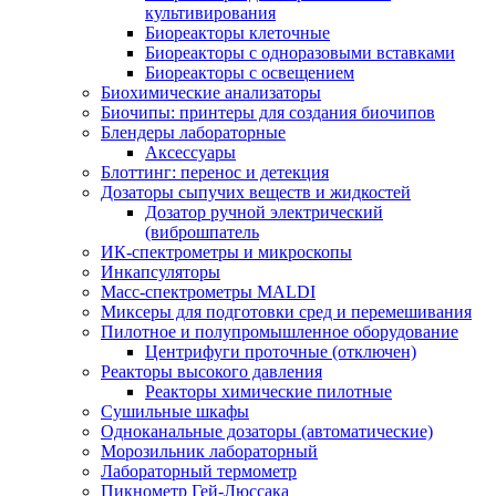
культивирования
Биореакторы клеточные
Биореакторы с одноразовыми вставками
Биореакторы с освещением
Биохимические анализаторы
Биочипы: принтеры для создания биочипов
Блендеры лабораторные
Аксессуары
Блоттинг: перенос и детекция
Дозаторы сыпучих веществ и жидкостей
Дозатор ручной электрический
(виброшпатель
ИК-спектрометры и микроскопы
Инкапсуляторы
Масс-спектрометры MALDI
Миксеры для подготовки сред и перемешивания
Пилотное и полупромышленное оборудование
Центрифуги проточные (отключен)
Реакторы высокого давления
Реакторы химические пилотные
Сушильные шкафы
Одноканальные дозаторы (автоматические)
Морозильник лабораторный
Лабораторный термометр
Пикнометр Гей-Люссака