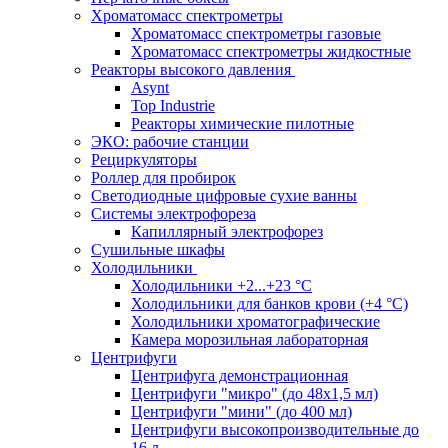
Хроматомасс спектрометры
Хроматомасс спектрометры газовые
Хроматомасс спектрометры жидкостные
Реакторы высокого давления
Asynt
Top Industrie
Реакторы химические пилотные
ЭКО: рабочие станции
Рециркуляторы
Роллер для пробирок
Светодиодные цифровые сухие ванны
Системы электрофореза
Капиллярный электрофорез
Сушильные шкафы
Холодильники
Холодильники +2...+23 °С
Холодильники для банков крови (+4 °С)
Холодильники хроматографические
Камера морозильная лабораторная
Центрифуги
Центрифуга демонстрационная
Центрифуги "микро" (до 48x1,5 мл)
Центрифуги "мини" (до 400 мл)
Центрифуги высокопроизводительные до
16 л