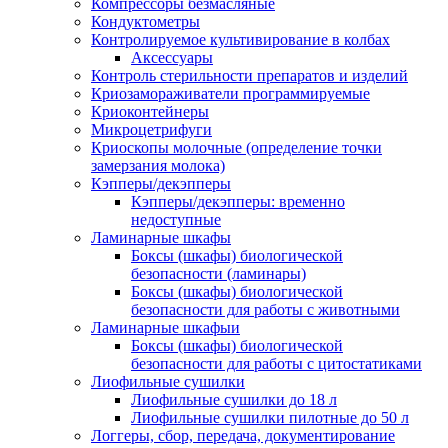
Компрессоры безмасляные
Кондуктометры
Контролируемое культивирование в колбах
Аксессуары
Контроль стерильности препаратов и изделий
Криозамораживатели программируемые
Криоконтейнеры
Микроцетрифуги
Криоскопы молочные (определение точки
замерзания молока)
Кэпперы/декэпперы
Кэпперы/декэпперы: временно
недоступные
Ламинарные шкафы
Боксы (шкафы) биологической
безопасности (ламинары)
Боксы (шкафы) биологической
безопасности для работы с животными
Ламинарные шкафыи
Боксы (шкафы) биологической
безопасности для работы с цитостатиками
Лиофильные сушилки
Лиофильные сушилки до 18 л
Лиофильные сушилки пилотные до 50 л
Логгеры, сбор, передача, документирование