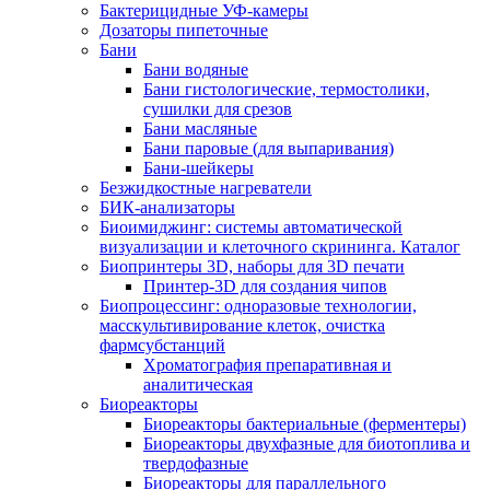
Бактерицидные УФ-камеры
Дозаторы пипеточные
Бани
Бани водяные
Бани гистологические, термостолики,
сушилки для срезов
Бани масляные
Бани паровые (для выпаривания)
Бани-шейкеры
Безжидкостные нагреватели
БИК-анализаторы
Биоимиджинг: системы автоматической
визуализации и клеточного скрининга. Каталог
Биопринтеры 3D, наборы для 3D печати
Принтер-3D для создания чипов
Биопроцессинг: одноразовые технологии,
масскультивирование клеток, очистка
фармсубстанций
Хроматография препаративная и
аналитическая
Биореакторы
Биореакторы бактериальные (ферментеры)
Биореакторы двухфазные для биотоплива и
твердофазные
Биореакторы для параллельного