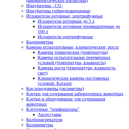
(фармацевтические изоляторы)
Инкубаторы - CO₂
Инкубаторы гибридизационные
Испарители роторные, центрифужные
Испарители роторные до 5 л
Испарители роторные промышленные до
100 л
Испарители центрифужные
Калориметры
Камеры испытательные, климатические, роста
Камеры термические (температура)
Камеры испытательные переменных
условий (температура, влажность)
Камеры роста (температура, влажность,
свет)
Климатические камеры постоянных
условий. Каталог
Кислородомеры (оксиметры)
Клетки для содержания лабораторных животных
Клетки и оборудование для содержания
животных
Клеточные "перфораторы"
Аксессуары
Колбонагреватели
Колориметры