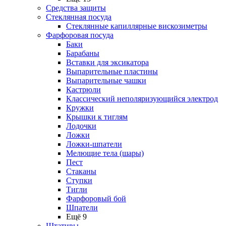
Средства защиты
Стеклянная посуда
Стеклянные капиллярные вискозиметры
Фарфоровая посуда
Баки
Барабаны
Вставки для эксикатора
Выпарительные пластины
Выпарительные чашки
Кастрюли
Классический неполяризующийся электрод
Кружки
Крышки к тиглям
Лодочки
Ложки
Ложки-шпатели
Мелющие тела (шары)
Пест
Стаканы
Ступки
Тигли
Фарфоровый бой
Шпатели
Ещё 9
Штативы