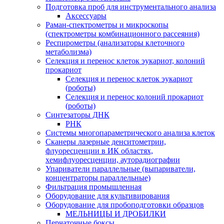
Подготовка проб для инструментального анализа
Аксессуары
Раман-спектрометры и микроскопы
(спектрометры комбинационного рассеяния)
Респирометры (анализаторы клеточного
метаболизма)
Селекция и перенос клеток эукариот, колоний
прокариот
Селекция и перенос клеток эукариот
(роботы)
Селекция и перенос колоний прокариот
(роботы)
Синтезаторы ДНК
РНК
Системы многопараметрического анализа клеток
Сканеры лазерные денситометрии,
флуоресценции в ИК областях,
хемифлуоресценции, ауторадиографии
Упариватели параллельные (выпариватели,
концентраторы параллельные)
Фильтрация промышленная
Оборудование для культивирования
Оборудование для пробоподготовки образцов
МЕЛЬНИЦЫ И ДРОБИЛКИ
Перчаточные боксы