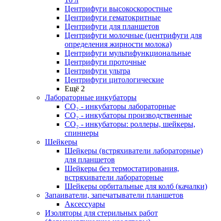
Центрифуги высокоскоростные
Центрифуги гематокритные
Центрифуги для планшетов
Центрифуги молочные (центрифуги для
определения жирности молока)
Центрифуги мультифункциональные
Центрифуги проточные
Центрифуги ультра
Центрифуги цитологические
Ещё 2
Лабораторные инкубаторы
СО₂ - инкубаторы лабораторные
СО₂ - инкубаторы производственные
СО₂ - инкубаторы: роллеры, шейкеры,
спиннеры
Шейкеры
Шейкеры (встряхиватели лабораторные)
для планшетов
Шейкеры без термостатирования,
встряхиватели лабораторные
Шейкеры орбитальные для колб (качалки)
Запаиватели, запечатыватели планшетов
Аксессуары
Изоляторы для стерильных работ