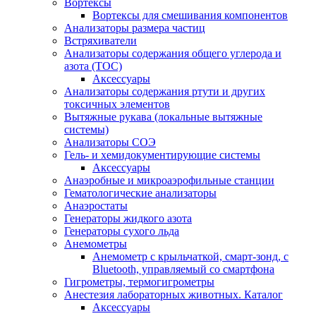
Вортексы
Вортексы для смешивания компонентов
Анализаторы размера частиц
Встряхиватели
Анализаторы содержания общего углерода и
азота (ТОС)
Аксессуары
Анализаторы содержания ртути и других
токсичных элементов
Вытяжные рукава (локальные вытяжные
системы)
Анализаторы СОЭ
Гель- и хемидокументирующие системы
Аксессуары
Анаэробные и микроаэрофильные станции
Гематологические анализаторы
Анаэростаты
Генераторы жидкого азота
Генераторы сухого льда
Анемометры
Анемометр с крыльчаткой, смарт-зонд, с
Bluetooth, управляемый со смартфона
Гигрометры, термогигрометры
Анестезия лабораторных животных. Каталог
Аксессуары