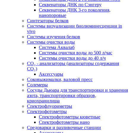
Секвенаторы ДНК по Сэнгеру
Секвенаторы ДНК 3-го поколения,
нанопоровые
Синтезаторы белков
Системы визуализации биолюминесценции in
vivo
Системы изучения белков
Системы очистки воды
Система Аквалаб
Системы очистки воды до 500 л/час
Системы очистки воды до 40 л/ч
СО₂ - анализаторы (анализаторы содержания
СО₂)
Аксессуары
Соковыжималки, валовой пресс
Солемеры
Сосуды Дьюара для транспортировки и хранения
азота, транспортировки образцов,
криохранилища
Спектрофлуориметры
Спектрофотометры
Спектрофотометры кюветные
Спектрофотометры нано
Средоварки и разливочные станции
Аксессуары