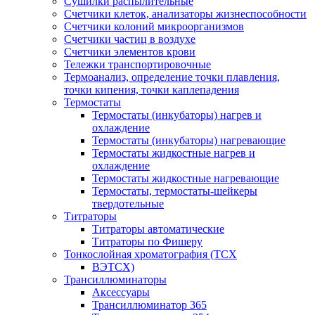
Сушилки распылительные
Счетчики клеток, анализаторы жизнеспособности
Счетчики колоний микроорганизмов
Счетчики частиц в воздухе
Счетчики элементов крови
Тележки транспортировочные
Термоанализ, определение точки плавления,
точки кипения, точки каплепадения
Термостаты
Термостаты (инкубаторы) нагрев и
охлаждение
Термостаты (инкубаторы) нагревающие
Термостаты жидкостные нагрев и
охлаждение
Термостаты жидкостные нагревающие
Термостаты, термостаты-шейкеры
твердотельные
Титраторы
Титраторы автоматические
Титраторы по Фишеру
Тонкослойная хроматография (ТСХ
ВЭТСХ)
Трансиллюминаторы
Аксессуары
Трансиллюминатор 365