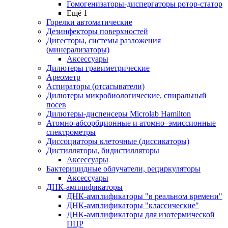
Гомогенизаторы-диспергаторы ротор-статор
Ещё 1
Горелки автоматические
Дезинфекторы поверхностей
Дигесторы, системы разложения
(минерализаторы)
Аксессуары
Дилютеры гравиметрические
Ареометр
Аспираторы (отсасыватели)
Дилютеры микробиологические, спиральный
посев
Дилютеры-диспенсеры Microlab Hamilton
Атомно-абсорбционные и атомно–эмиссионные
спектрометры
Диссоциаторы клеточные (диссикаторы)
Дистилляторы, бидистилляторы
Аксессуары
Бактерицидные облучатели, рециркуляторы
Аксессуары
ДНК-амплификаторы
ДНК-амплификаторы "в реальном времени"
ДНК-амплификаторы "классические"
ДНК-амплификаторы для изотермической
ПЦР