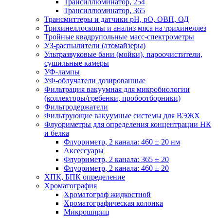
Трансиллюминатор, 254
Трансиллюминатор, 365
Трансмиттеры и датчики рН, рО, ОВП, ОД
Трихинеллоскопы и анализ мяса на трихинеллез
Тройные квадрупольные масс-спектрометры
УЗ-распылители (атомайзеры)
Ультразвуковые бани (мойки), пароочистители,
сушильные камеры
УФ-лампы
УФ-облучатели дозированные
Фильтрация вакуумная для микробиологии
(коллекторы/гребенки, пробоотборники)
Фильтродержатели
Фильтрующие вакуумные системы для ВЭЖХ
Флуориметры для определения концентрации НК
и белка
Флуориметр, 2 канала: 460 ± 20 нм
Аксессуары
Флуориметр, 2 канала: 365 ± 20
Флуориметр, 2 канала: 460 ± 20
ХПК, БПК определение
Хроматография
Хроматограф жидкостной
Хроматографическая колонка
Микрошприц