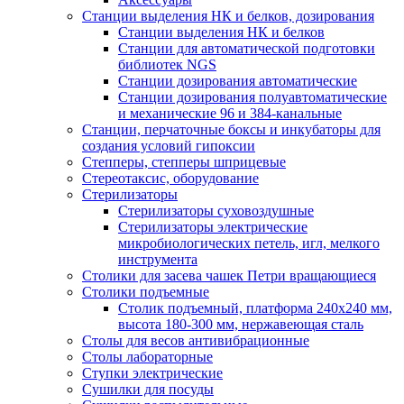
Станции выделения НК и белков, дозирования
Станции выделения НК и белков
Станции для автоматической подготовки
библиотек NGS
Станции дозирования автоматические
Станции дозирования полуавтоматические
и механические 96 и 384-канальные
Станции, перчаточные боксы и инкубаторы для
создания условий гипоксии
Степперы, степперы шприцевые
Стереотаксис, оборудование
Стерилизаторы
Стерилизаторы суховоздушные
Стерилизаторы электрические
микробиологических петель, игл, мелкого
инструмента
Столики для засева чашек Петри вращающиеся
Столики подъемные
Столик подъемный, платформа 240х240 мм,
высота 180-300 мм, нержавеющая сталь
Столы для весов антивибрационные
Столы лабораторные
Ступки электрические
Сушилки для посуды