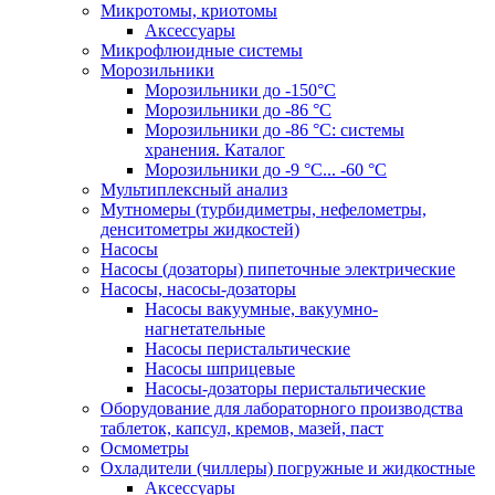
Микротомы, криотомы
Аксессуары
Микрофлюидные системы
Морозильники
Морозильники до -150°С
Морозильники до -86 °C
Морозильники до -86 °C: системы
хранения. Каталог
Морозильники до -9 °C... -60 °C
Мультиплексный анализ
Мутномеры (турбидиметры, нефелометры,
денситометры жидкостей)
Насосы
Насосы (дозаторы) пипеточные электрические
Насосы, насосы-дозаторы
Насосы вакуумные, вакуумно-
нагнетательные
Насосы перистальтические
Насосы шприцевые
Насосы-дозаторы перистальтические
Оборудование для лабораторного производства
таблеток, капсул, кремов, мазей, паст
Осмометры
Охладители (чиллеры) погружные и жидкостные
Аксессуары