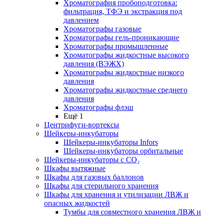
Хроматография пробоподготовка:
фильтрация, ТФЭ и экстракция под
давлением
Хроматографы газовые
Хроматографы гель-проникающие
Хроматографы промышленные
Хроматографы жидкостные высокого
давления (ВЭЖХ)
Хроматографы жидкостные низкого
давления
Хроматографы жидкостные среднего
давления
Хроматографы флэш
Ещё 1
Центрифуги-вортексы
Шейкеры-инкубаторы
Шейкеры-инкубаторы Infors
Шейкеры-инкубаторы орбитальные
Шейкеры-инкубаторы с CО₂
Шкафы вытяжные
Шкафы для газовых баллонов
Шкафы для стерильного хранения
Шкафы для хранения и утилизации ЛВЖ и
опасных жидкостей
Тумбы для совместного хранения ЛВЖ и