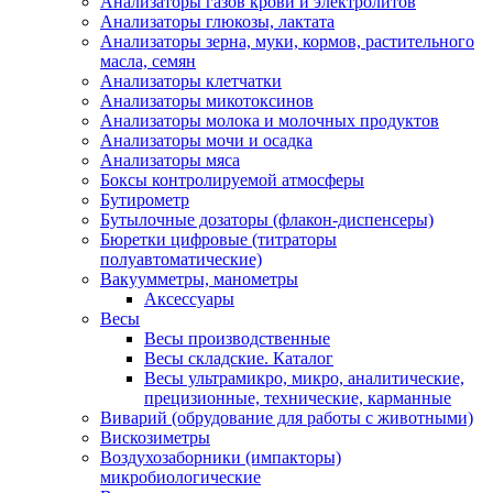
Анализаторы газов крови и электролитов
Анализаторы глюкозы, лактата
Анализаторы зерна, муки, кормов, растительного
масла, семян
Анализаторы клетчатки
Анализаторы микотоксинов
Анализаторы молока и молочных продуктов
Анализаторы мочи и осадка
Анализаторы мяса
Боксы контролируемой атмосферы
Бутирометр
Бутылочные дозаторы (флакон-диспенсеры)
Бюретки цифровые (титраторы
полуавтоматические)
Вакуумметры, манометры
Аксессуары
Весы
Весы производственные
Весы складские. Каталог
Весы ультрамикро, микро, аналитические,
прецизионные, технические, карманные
Виварий (обрудование для работы с животными)
Вискозиметры
Воздухозаборники (импакторы)
микробиологические