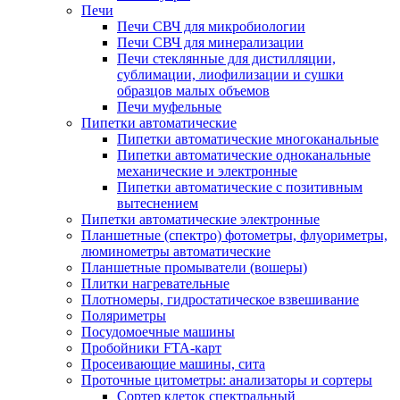
Печи
Печи СВЧ для микробиологии
Печи СВЧ для минерализации
Печи стеклянные для дистилляции,
сублимации, лиофилизации и сушки
образцов малых объемов
Печи муфельные
Пипетки автоматические
Пипетки автоматические многоканальные
Пипетки автоматические одноканальные
механические и электронные
Пипетки автоматические с позитивным
вытеснением
Пипетки автоматические электронные
Планшетные (спектро) фотометры, флуориметры,
люминометры автоматические
Планшетные промыватели (вошеры)
Плитки нагревательные
Плотномеры, гидростатическое взвешивание
Поляриметры
Посудомоечные машины
Пробойники FTA-карт
Просеивающие машины, сита
Проточные цитометры: анализаторы и сортеры
Сортер клеток спектральный