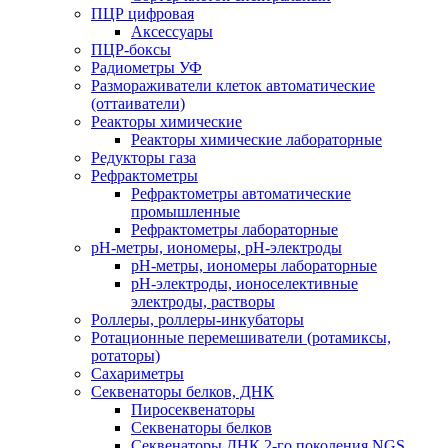
ПЦР цифровая
Аксессуары
ПЦР-боксы
Радиометры УФ
Размораживатели клеток автоматические
(оттаиватели)
Реакторы химические
Реакторы химические лабораторные
Редукторы газа
Рефрактометры
Рефрактометры автоматические
промышленные
Рефрактометры лабораторные
рН-метры, иономеры, рН-электроды
рН-метры, иономеры лабораторные
рН-электроды, ионоселективные
электроды, растворы
Роллеры, роллеры-инкубаторы
Ротационные перемешиватели (ротамиксы,
ротаторы)
Сахариметры
Секвенаторы белков, ДНК
Пиросеквенаторы
Секвенаторы белков
Секвенаторы ДНК 2-го поколения NGS