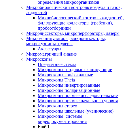
определения микроорганизмов
Микробиологический контроль воздуха и газов,
жидкостей
Микробиологический контроль жидкостей,
фильтрующие коллекторы (гребенки),
пробоотборники
Микродиссекторы, микроперфораторы, лазеры
Микроманипуляторы, микроинъекторы,
микрокузницы, пулеры
Аксессуары
Микроматричный анализ
Микроскопы
Предметные стекла
Микроскопы зондовые сканирующие
Микроскопы конфокальные
Микроскопы Theia
Микроскопы инвертированные
Микроскопы поляризационные
Микроскопы прямые исследовательские
Микроскопы прямые начального уровня
Микроскопы стерео
Микроскопы школьные (ученические)
Микроскопы: системы
видеодокументирования
Ещё 1