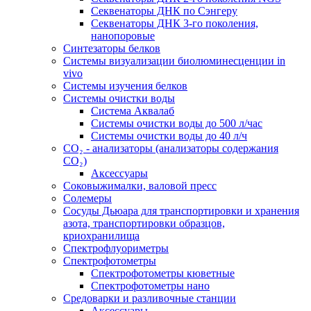
Секвенаторы ДНК по Сэнгеру
Секвенаторы ДНК 3-го поколения,
нанопоровые
Синтезаторы белков
Системы визуализации биолюминесценции in
vivo
Системы изучения белков
Системы очистки воды
Система Аквалаб
Системы очистки воды до 500 л/час
Системы очистки воды до 40 л/ч
СО₂ - анализаторы (анализаторы содержания
СО₂)
Аксессуары
Соковыжималки, валовой пресс
Солемеры
Сосуды Дьюара для транспортировки и хранения
азота, транспортировки образцов,
криохранилища
Спектрофлуориметры
Спектрофотометры
Спектрофотометры кюветные
Спектрофотометры нано
Средоварки и разливочные станции
Аксессуары