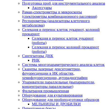
Подготовка проб для инструментального анализа
Аксессуары
Раман-спектрометры и микроскопы
(спектрометры комбинационного рассеяния)
Респирометры (анализаторы клеточного
метаболизма)
Селекция и перенос клеток эукариот, колоний
прокариот
Селекция и перенос клеток эукариот
(роботы)
Селекция и перенос колоний прокариот
(роботы)
Синтезаторы ДНК
РНК
Системы многопараметрического анализа клеток
Сканеры лазерные денситометрии,
флуоресценции в ИК областях,
хемифлуоресценции, ауторадиографии
Упариватели параллельные (выпариватели,
концентраторы параллельные)
Фильтрация промышленная
Оборудование для культивирования
Оборудование для пробоподготовки образцов
МЕЛЬНИЦЫ И ДРОБИЛКИ
Перчаточные боксы