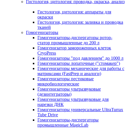
Гистология, цитология: проводка, окраска, анализ
Гистология, цитология: аппараты для
окраски
Гистология, цитология: заливка и проводка
тканей
Гомогенизаторы
Гомогенизаторы-диспергаторы ротор-
статор промышленные до 200 л
Гомогенизатор замороженных клеток
CryoPress
Гомогенизаторы "под давлением" до 1000 л
Гомогенизаторы лопаточные ("стомакер")
Гомогенизаторы механические для работы с
матриксами (FastPrep и аналоги)
Гомогенизаторы пестиковые
микробиологические
Гомогенизаторы ультразвуковые
(дезинтеграторы)
Гомогенизаторы ультразвуковые для
нарезки ДНК
Гомогенизаторы универсальные UltraTurrax
Tube Drive
Гомогенизаторы-диспергаторы
промышленные MagicLab