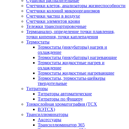
Сушилки распылительные
Счетчики клеток, анализаторы жизнеспособности
Счетчики колоний микроорганизмов
Счетчики частиц в воздухе
Счетчики элементов крови
Тележки транспортировочные
Термоанализ, определение точки плавления,
точки кипения, точки каплепадения
Термостаты
Термостаты (инкубаторы) нагрев и
охлаждение
Термостаты (инкубаторы) нагревающие
Термостаты жидкостные нагрев и
охлаждение
Термостаты жидкостные нагревающие
Термостаты, термостаты-шейкеры
твердотельные
Титраторы
Титраторы автоматические
Титраторы по Фишеру
Тонкослойная хроматография (ТСХ
ВЭТСХ)
Трансиллюминаторы
Аксессуары
Трансиллюминатор 365