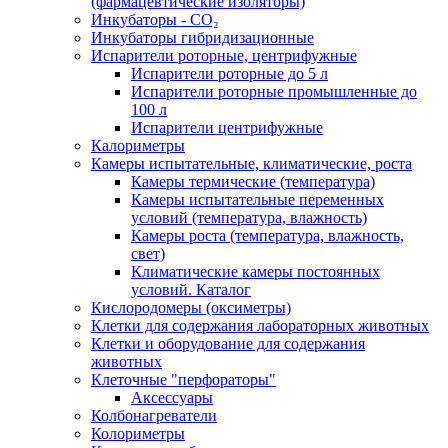
(фармацевтические изоляторы)
Инкубаторы - CO₂
Инкубаторы гибридизационные
Испарители роторные, центрифужные
Испарители роторные до 5 л
Испарители роторные промышленные до
100 л
Испарители центрифужные
Калориметры
Камеры испытательные, климатические, роста
Камеры термические (температура)
Камеры испытательные переменных
условий (температура, влажность)
Камеры роста (температура, влажность,
свет)
Климатические камеры постоянных
условий. Каталог
Кислородомеры (оксиметры)
Клетки для содержания лабораторных животных
Клетки и оборудование для содержания
животных
Клеточные "перфораторы"
Аксессуары
Колбонагреватели
Колориметры