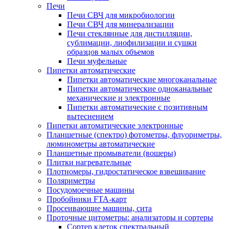
Печи
Печи СВЧ для микробиологии
Печи СВЧ для минерализации
Печи стеклянные для дистилляции,
сублимации, лиофилизации и сушки
образцов малых объемов
Печи муфельные
Пипетки автоматические
Пипетки автоматические многоканальные
Пипетки автоматические одноканальные
механические и электронные
Пипетки автоматические с позитивным
вытеснением
Пипетки автоматические электронные
Планшетные (спектро) фотометры, флуориметры,
люминометры автоматические
Планшетные промыватели (вошеры)
Плитки нагревательные
Плотномеры, гидростатическое взвешивание
Поляриметры
Посудомоечные машины
Пробойники FTA-карт
Просеивающие машины, сита
Проточные цитометры: анализаторы и сортеры
Сортер клеток спектральный