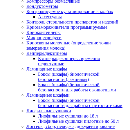
Компрессоры безмасляные
Кондуктометры
Контролируемое культивирование в колбах
Аксессуары
Контроль стерильности препаратов и изделий
Криозамораживатели программируемые
Криоконтейнеры
Микроцетрифуги
Криоскопы молочные (определение точки
замерзания молока)
Кэпперы/декэпперы
Кэпперы/декэпперы: временно
недоступные
Ламинарные шкафы
Боксы (шкафы) биологической
безопасности (ламинары)
Боксы (шкафы) биологической
безопасности для работы с животными
Ламинарные шкафыи
Боксы (шкафы) биологической
безопасности для работы с цитостатиками
Лиофильные сушилки
Лиофильные сушилки до 18 л
Лиофильные сушилки пилотные до 50 л
Логгеры, сбор, передача, документирование