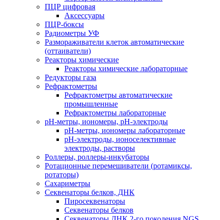
ПЦР цифровая
Аксессуары
ПЦР-боксы
Радиометры УФ
Размораживатели клеток автоматические
(оттаиватели)
Реакторы химические
Реакторы химические лабораторные
Редукторы газа
Рефрактометры
Рефрактометры автоматические
промышленные
Рефрактометры лабораторные
рН-метры, иономеры, рН-электроды
рН-метры, иономеры лабораторные
рН-электроды, ионоселективные
электроды, растворы
Роллеры, роллеры-инкубаторы
Ротационные перемешиватели (ротамиксы,
ротаторы)
Сахариметры
Секвенаторы белков, ДНК
Пиросеквенаторы
Секвенаторы белков
Секвенаторы ДНК 2-го поколения NGS