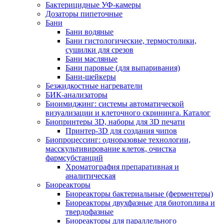
Бактерицидные УФ-камеры
Дозаторы пипеточные
Бани
Бани водяные
Бани гистологические, термостолики,
сушилки для срезов
Бани масляные
Бани паровые (для выпаривания)
Бани-шейкеры
Безжидкостные нагреватели
БИК-анализаторы
Биоимиджинг: системы автоматической
визуализации и клеточного скрининга. Каталог
Биопринтеры 3D, наборы для 3D печати
Принтер-3D для создания чипов
Биопроцессинг: одноразовые технологии,
масскультивирование клеток, очистка
фармсубстанций
Хроматография препаративная и
аналитическая
Биореакторы
Биореакторы бактериальные (ферментеры)
Биореакторы двухфазные для биотоплива и
твердофазные
Биореакторы для параллельного