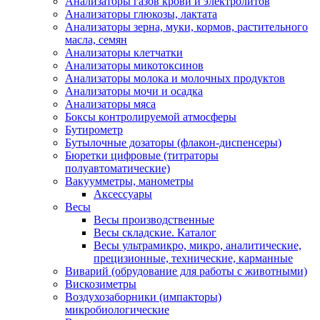
Анализаторы газов крови и электролитов
Анализаторы глюкозы, лактата
Анализаторы зерна, муки, кормов, растительного
масла, семян
Анализаторы клетчатки
Анализаторы микотоксинов
Анализаторы молока и молочных продуктов
Анализаторы мочи и осадка
Анализаторы мяса
Боксы контролируемой атмосферы
Бутирометр
Бутылочные дозаторы (флакон-диспенсеры)
Бюретки цифровые (титраторы
полуавтоматические)
Вакуумметры, манометры
Аксессуары
Весы
Весы производственные
Весы складские. Каталог
Весы ультрамикро, микро, аналитические,
прецизионные, технические, карманные
Виварий (обрудование для работы с животными)
Вискозиметры
Воздухозаборники (импакторы)
микробиологические