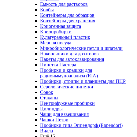
Ёмкость для растворов
Колбы
Контейнеры для образцов
Контейнеры для хранения
Криогенная защита
Криопробирки
Культуральный пластик
Мерная посуда
Микробиологические петли и шпатели
Наконечники для дозаторов
Пакеты для автоклавирования
Пипетка Пастера
Пробирки и крышки для
радиоиммуноанализа (RIA)
Пробирки, стрипы и планшеты для ПЦР
Серологические пипетки
Совок
Стаканы
Центрифужные пробирки
Цилиндры
Чаши для взвешивания
Чашки Петри
Пробирки типа Эппендорф (Eppendorf)
Виала
Ещё 15