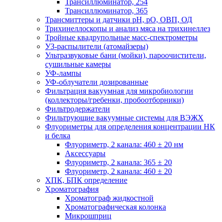
Трансиллюминатор, 254
Трансиллюминатор, 365
Трансмиттеры и датчики рН, рО, ОВП, ОД
Трихинеллоскопы и анализ мяса на трихинеллез
Тройные квадрупольные масс-спектрометры
УЗ-распылители (атомайзеры)
Ультразвуковые бани (мойки), пароочистители,
сушильные камеры
УФ-лампы
УФ-облучатели дозированные
Фильтрация вакуумная для микробиологии
(коллекторы/гребенки, пробоотборники)
Фильтродержатели
Фильтрующие вакуумные системы для ВЭЖХ
Флуориметры для определения концентрации НК
и белка
Флуориметр, 2 канала: 460 ± 20 нм
Аксессуары
Флуориметр, 2 канала: 365 ± 20
Флуориметр, 2 канала: 460 ± 20
ХПК, БПК определение
Хроматография
Хроматограф жидкостной
Хроматографическая колонка
Микрошприц