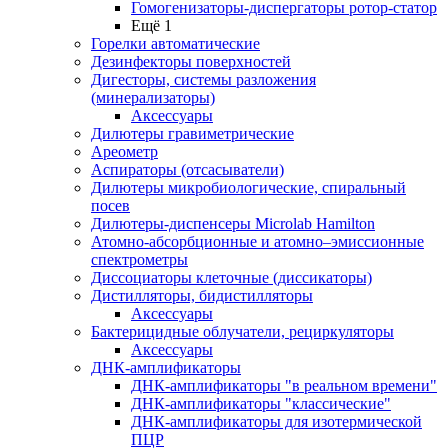
Гомогенизаторы-диспергаторы ротор-статор
Ещё 1
Горелки автоматические
Дезинфекторы поверхностей
Дигесторы, системы разложения
(минерализаторы)
Аксессуары
Дилютеры гравиметрические
Ареометр
Аспираторы (отсасыватели)
Дилютеры микробиологические, спиральный
посев
Дилютеры-диспенсеры Microlab Hamilton
Атомно-абсорбционные и атомно–эмиссионные
спектрометры
Диссоциаторы клеточные (диссикаторы)
Дистилляторы, бидистилляторы
Аксессуары
Бактерицидные облучатели, рециркуляторы
Аксессуары
ДНК-амплификаторы
ДНК-амплификаторы "в реальном времени"
ДНК-амплификаторы "классические"
ДНК-амплификаторы для изотермической
ПЦР