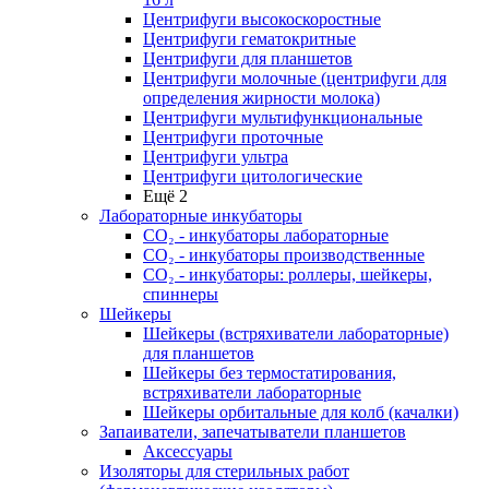
Центрифуги высокоскоростные
Центрифуги гематокритные
Центрифуги для планшетов
Центрифуги молочные (центрифуги для
определения жирности молока)
Центрифуги мультифункциональные
Центрифуги проточные
Центрифуги ультра
Центрифуги цитологические
Ещё 2
Лабораторные инкубаторы
СО₂ - инкубаторы лабораторные
СО₂ - инкубаторы производственные
СО₂ - инкубаторы: роллеры, шейкеры,
спиннеры
Шейкеры
Шейкеры (встряхиватели лабораторные)
для планшетов
Шейкеры без термостатирования,
встряхиватели лабораторные
Шейкеры орбитальные для колб (качалки)
Запаиватели, запечатыватели планшетов
Аксессуары
Изоляторы для стерильных работ