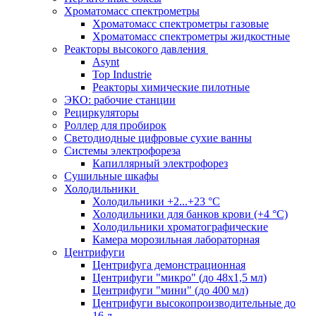
Хроматомасс спектрометры
Хроматомасс спектрометры газовые
Хроматомасс спектрометры жидкостные
Реакторы высокого давления
Asynt
Top Industrie
Реакторы химические пилотные
ЭКО: рабочие станции
Рециркуляторы
Роллер для пробирок
Светодиодные цифровые сухие ванны
Системы электрофореза
Капиллярный электрофорез
Сушильные шкафы
Холодильники
Холодильники +2...+23 °С
Холодильники для банков крови (+4 °С)
Холодильники хроматографические
Камера морозильная лабораторная
Центрифуги
Центрифуга демонстрационная
Центрифуги "микро" (до 48x1,5 мл)
Центрифуги "мини" (до 400 мл)
Центрифуги высокопроизводительные до
16 л