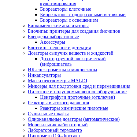
культивирования
Биореакторы клеточные
Биореакторы с одноразовыми вставками
Биореакторы с освещением
Биохимические анализаторы
Биочипы: принтеры для создания биочипов
Блендеры лабораторные
Аксессуары
Блоттинг: перенос и детекция
Дозаторы сыпучих веществ и жидкостей
Дозатор ручной электрический
(виброшпатель
ИК-спектрометры и микроскопы
Инкапсуляторы
Масс-спектрометры MALDI
Миксеры для подготовки сред и перемешивания
Пилотное и полупромышленное оборудование
Центрифуги проточные (отключен)
Реакторы высокого давления
Реакторы химические пилотные
Сушильные шкафы
Одноканальные дозаторы (автоматические)
Морозильник лабораторный
Лабораторный термометр
Пикнометр Гей-Люссака