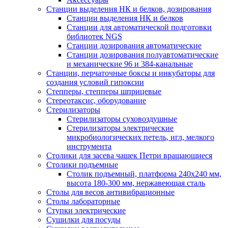
Станции выделения НК и белков, дозирования
Станции выделения НК и белков
Станции для автоматической подготовки
библиотек NGS
Станции дозирования автоматические
Станции дозирования полуавтоматические
и механические 96 и 384-канальные
Станции, перчаточные боксы и инкубаторы для
создания условий гипоксии
Степперы, степперы шприцевые
Стереотаксис, оборудование
Стерилизаторы
Стерилизаторы суховоздушные
Стерилизаторы электрические
микробиологических петель, игл, мелкого
инструмента
Столики для засева чашек Петри вращающиеся
Столики подъемные
Столик подъемный, платформа 240х240 мм,
высота 180-300 мм, нержавеющая сталь
Столы для весов антивибрационные
Столы лабораторные
Ступки электрические
Сушилки для посуды