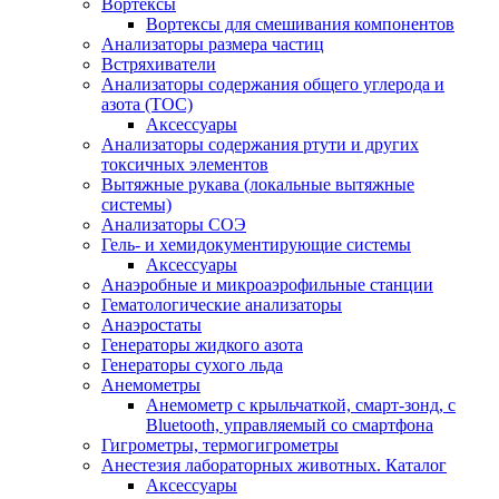
Вортексы
Вортексы для смешивания компонентов
Анализаторы размера частиц
Встряхиватели
Анализаторы содержания общего углерода и
азота (ТОС)
Аксессуары
Анализаторы содержания ртути и других
токсичных элементов
Вытяжные рукава (локальные вытяжные
системы)
Анализаторы СОЭ
Гель- и хемидокументирующие системы
Аксессуары
Анаэробные и микроаэрофильные станции
Гематологические анализаторы
Анаэростаты
Генераторы жидкого азота
Генераторы сухого льда
Анемометры
Анемометр с крыльчаткой, смарт-зонд, с
Bluetooth, управляемый со смартфона
Гигрометры, термогигрометры
Анестезия лабораторных животных. Каталог
Аксессуары