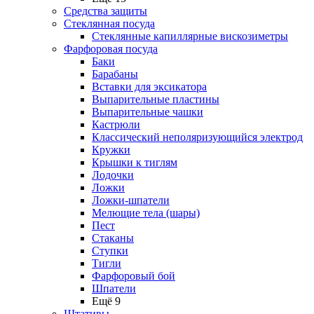
Средства защиты
Стеклянная посуда
Стеклянные капиллярные вискозиметры
Фарфоровая посуда
Баки
Барабаны
Вставки для эксикатора
Выпарительные пластины
Выпарительные чашки
Кастрюли
Классический неполяризующийся электрод
Кружки
Крышки к тиглям
Лодочки
Ложки
Ложки-шпатели
Мелющие тела (шары)
Пест
Стаканы
Ступки
Тигли
Фарфоровый бой
Шпатели
Ещё 9
Штативы