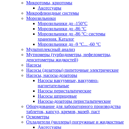
Микротомы, криотомы
Аксессуары
Микрофлюидные системы
Морозильники
Морозильники до -150°С
Морозильники до -86 °C
Морозильники до -86 °C: системы
хранения. Каталог
Морозильники до -9 °C... -60 °C
Мультиплексный анализ
Мутномеры (турбидиметры, нефелометры,
денситометры жидкостей)
Насосы
Насосы (дозаторы) пипеточные электрические
Насосы, насосы-дозаторы
Насосы вакуумные, вакуумно-
нагнетательные
Насосы перистальтические
Насосы шприцевые
Насосы-дозаторы перистальтические
Оборудование для лабораторного производства
таблеток, капсул, кремов, мазей, паст
Осмометры
Охладители (чиллеры) погружные и жидкостные
Аксессуары