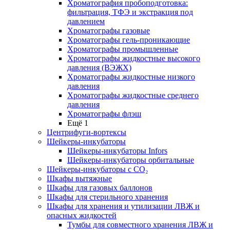
Хроматография пробоподготовка:
фильтрация, ТФЭ и экстракция под
давлением
Хроматографы газовые
Хроматографы гель-проникающие
Хроматографы промышленные
Хроматографы жидкостные высокого
давления (ВЭЖХ)
Хроматографы жидкостные низкого
давления
Хроматографы жидкостные среднего
давления
Хроматографы флэш
Ещё 1
Центрифуги-вортексы
Шейкеры-инкубаторы
Шейкеры-инкубаторы Infors
Шейкеры-инкубаторы орбитальные
Шейкеры-инкубаторы с CО₂
Шкафы вытяжные
Шкафы для газовых баллонов
Шкафы для стерильного хранения
Шкафы для хранения и утилизации ЛВЖ и
опасных жидкостей
Тумбы для совместного хранения ЛВЖ и