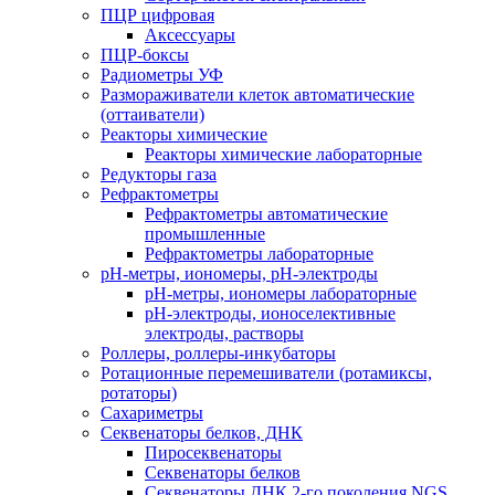
ПЦР цифровая
Аксессуары
ПЦР-боксы
Радиометры УФ
Размораживатели клеток автоматические
(оттаиватели)
Реакторы химические
Реакторы химические лабораторные
Редукторы газа
Рефрактометры
Рефрактометры автоматические
промышленные
Рефрактометры лабораторные
рН-метры, иономеры, рН-электроды
рН-метры, иономеры лабораторные
рН-электроды, ионоселективные
электроды, растворы
Роллеры, роллеры-инкубаторы
Ротационные перемешиватели (ротамиксы,
ротаторы)
Сахариметры
Секвенаторы белков, ДНК
Пиросеквенаторы
Секвенаторы белков
Секвенаторы ДНК 2-го поколения NGS