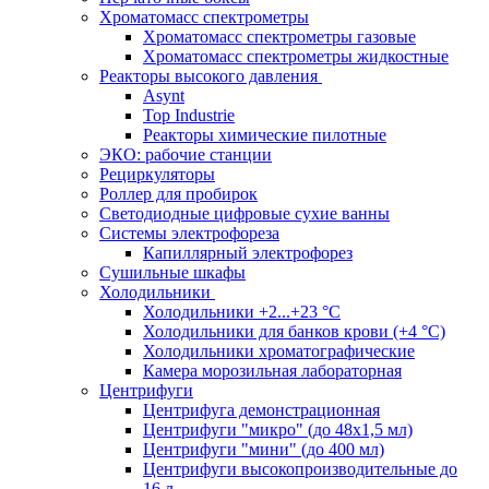
Хроматомасс спектрометры
Хроматомасс спектрометры газовые
Хроматомасс спектрометры жидкостные
Реакторы высокого давления
Asynt
Top Industrie
Реакторы химические пилотные
ЭКО: рабочие станции
Рециркуляторы
Роллер для пробирок
Светодиодные цифровые сухие ванны
Системы электрофореза
Капиллярный электрофорез
Сушильные шкафы
Холодильники
Холодильники +2...+23 °С
Холодильники для банков крови (+4 °С)
Холодильники хроматографические
Камера морозильная лабораторная
Центрифуги
Центрифуга демонстрационная
Центрифуги "микро" (до 48x1,5 мл)
Центрифуги "мини" (до 400 мл)
Центрифуги высокопроизводительные до
16 л