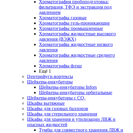
Хроматография пробоподготовка:
фильтрация, ТФЭ и экстракция под
давлением
Хроматографы газовые
Хроматографы гель-проникающие
Хроматографы промышленные
Хроматографы жидкостные высокого
давления (ВЭЖХ)
Хроматографы жидкостные низкого
давления
Хроматографы жидкостные среднего
давления
Хроматографы флэш
Ещё 1
Центрифуги-вортексы
Шейкеры-инкубаторы
Шейкеры-инкубаторы Infors
Шейкеры-инкубаторы орбитальные
Шейкеры-инкубаторы с CО₂
Шкафы вытяжные
Шкафы для газовых баллонов
Шкафы для стерильного хранения
Шкафы для хранения и утилизации ЛВЖ и
опасных жидкостей
Тумбы для совместного хранения ЛВЖ и