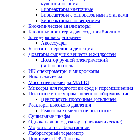
культивирования
Биореакторы клеточные
Биореакторы с одноразовыми вставками
Биореакторы с освещением
Биохимические анализаторы
Биочипы: принтеры для создания биочипов
Блендеры лабораторные
Аксессуары
Блоттинг: перенос и детекция
Дозаторы сыпучих веществ и жидкостей
Дозатор ручной электрический
(виброшпатель
ИК-спектрометры и микроскопы
Инкапсуляторы
Масс-спектрометры MALDI
Миксеры для подготовки сред и перемешивания
Пилотное и полупромышленное оборудование
Центрифуги проточные (отключен)
Реакторы высокого давления
Реакторы химические пилотные
Сушильные шкафы
Одноканальные дозаторы (автоматические)
Морозильник лабораторный
Лабораторный термометр
Пикнометр Гей-Люссака