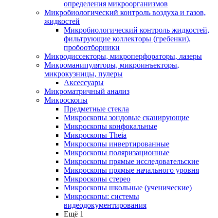
определения микроорганизмов
Микробиологический контроль воздуха и газов,
жидкостей
Микробиологический контроль жидкостей,
фильтрующие коллекторы (гребенки),
пробоотборники
Микродиссекторы, микроперфораторы, лазеры
Микроманипуляторы, микроинъекторы,
микрокузницы, пулеры
Аксессуары
Микроматричный анализ
Микроскопы
Предметные стекла
Микроскопы зондовые сканирующие
Микроскопы конфокальные
Микроскопы Theia
Микроскопы инвертированные
Микроскопы поляризационные
Микроскопы прямые исследовательские
Микроскопы прямые начального уровня
Микроскопы стерео
Микроскопы школьные (ученические)
Микроскопы: системы
видеодокументирования
Ещё 1