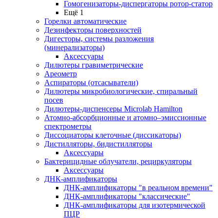
Гомогенизаторы-диспергаторы ротор-статор
Ещё 1
Горелки автоматические
Дезинфекторы поверхностей
Дигесторы, системы разложения
(минерализаторы)
Аксессуары
Дилютеры гравиметрические
Ареометр
Аспираторы (отсасыватели)
Дилютеры микробиологические, спиральный
посев
Дилютеры-диспенсеры Microlab Hamilton
Атомно-абсорбционные и атомно–эмиссионные
спектрометры
Диссоциаторы клеточные (диссикаторы)
Дистилляторы, бидистилляторы
Аксессуары
Бактерицидные облучатели, рециркуляторы
Аксессуары
ДНК-амплификаторы
ДНК-амплификаторы "в реальном времени"
ДНК-амплификаторы "классические"
ДНК-амплификаторы для изотермической
ПЦР