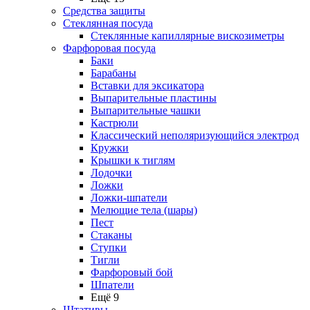
Средства защиты
Стеклянная посуда
Стеклянные капиллярные вискозиметры
Фарфоровая посуда
Баки
Барабаны
Вставки для эксикатора
Выпарительные пластины
Выпарительные чашки
Кастрюли
Классический неполяризующийся электрод
Кружки
Крышки к тиглям
Лодочки
Ложки
Ложки-шпатели
Мелющие тела (шары)
Пест
Стаканы
Ступки
Тигли
Фарфоровый бой
Шпатели
Ещё 9
Штативы