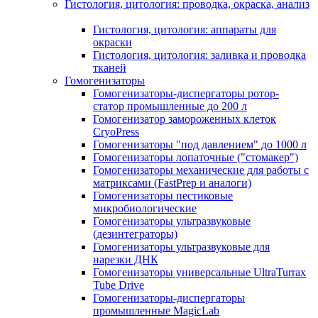
Гистология, цитология: проводка, окраска, анализ
Гистология, цитология: аппараты для
окраски
Гистология, цитология: заливка и проводка
тканей
Гомогенизаторы
Гомогенизаторы-диспергаторы ротор-
статор промышленные до 200 л
Гомогенизатор замороженных клеток
CryoPress
Гомогенизаторы "под давлением" до 1000 л
Гомогенизаторы лопаточные ("стомакер")
Гомогенизаторы механические для работы с
матриксами (FastPrep и аналоги)
Гомогенизаторы пестиковые
микробиологические
Гомогенизаторы ультразвуковые
(дезинтеграторы)
Гомогенизаторы ультразвуковые для
нарезки ДНК
Гомогенизаторы универсальные UltraTurrax
Tube Drive
Гомогенизаторы-диспергаторы
промышленные MagicLab