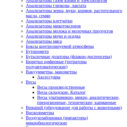
Анализаторы газов крови и электролитов
Анализаторы глюкозы, лактата
Анализаторы зерна, муки, кормов, растительного
масла, семян
Анализаторы клетчатки
Анализаторы микотоксинов
Анализаторы молока и молочных продуктов
Анализаторы мочи и осадка
Анализаторы мяса
Боксы контролируемой атмосферы
Бутирометр
Бутылочные дозаторы (флакон-диспенсеры)
Бюретки цифровые (титраторы
полуавтоматические)
Вакуумметры, манометры
Аксессуары
Весы
Весы производственные
Весы складские. Каталог
Весы ультрамикро, микро, аналитические,
прецизионные, технические, карманные
Виварий (обрудование для работы с животными)
Вискозиметры
Воздухозаборники (импакторы)
микробиологические