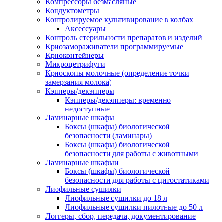
Компрессоры безмасляные
Кондуктометры
Контролируемое культивирование в колбах
Аксессуары
Контроль стерильности препаратов и изделий
Криозамораживатели программируемые
Криоконтейнеры
Микроцетрифуги
Криоскопы молочные (определение точки
замерзания молока)
Кэпперы/декэпперы
Кэпперы/декэпперы: временно
недоступные
Ламинарные шкафы
Боксы (шкафы) биологической
безопасности (ламинары)
Боксы (шкафы) биологической
безопасности для работы с животными
Ламинарные шкафыи
Боксы (шкафы) биологической
безопасности для работы с цитостатиками
Лиофильные сушилки
Лиофильные сушилки до 18 л
Лиофильные сушилки пилотные до 50 л
Логгеры, сбор, передача, документирование