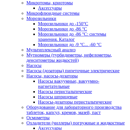
Микротомы, криотомы
Аксессуары
Микрофлюидные системы
Морозильники
Морозильники до -150°С
Морозильники до -86 °C
Морозильники до -86 °C: системы
хранения. Каталог
Морозильники до -9 °C... -60 °C
Мультиплексный анализ
Мутномеры (турбидиметры, нефелометры,
денситометры жидкостей)
Насосы
Насосы (дозаторы) пипеточные электрические
Насосы, насосы-дозаторы
Насосы вакуумные, вакуумно-
нагнетательные
Насосы перистальтические
Насосы шприцевые
Насосы-дозаторы перистальтические
Оборудование для лабораторного производства
таблеток, капсул, кремов, мазей, паст
Осмометры
Охладители (чиллеры) погружные и жидкостные
Аксессуары