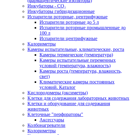
(фармацевтические изоляторы)
Инкубаторы - CO₂
Инкубаторы гибридизационные
Испарители роторные, центрифужные
Испарители роторные до 5 л
Испарители роторные промышленные до
100 л
Испарители центрифужные
Калориметры
Камеры испытательные, климатические, роста
Камеры термические (температура)
Камеры испытательные переменных
условий (температура, влажность)
Камеры роста (температура, влажность,
свет)
Климатические камеры постоянных
условий. Каталог
Кислородомеры (оксиметры)
Клетки для содержания лабораторных животных
Клетки и оборудование для содержания
животных
Клеточные "перфораторы"
Аксессуары
Колбонагреватели
Колориметры