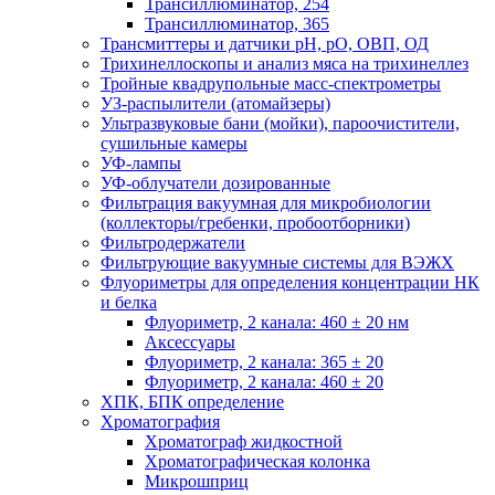
Трансиллюминатор, 254
Трансиллюминатор, 365
Трансмиттеры и датчики рН, рО, ОВП, ОД
Трихинеллоскопы и анализ мяса на трихинеллез
Тройные квадрупольные масс-спектрометры
УЗ-распылители (атомайзеры)
Ультразвуковые бани (мойки), пароочистители,
сушильные камеры
УФ-лампы
УФ-облучатели дозированные
Фильтрация вакуумная для микробиологии
(коллекторы/гребенки, пробоотборники)
Фильтродержатели
Фильтрующие вакуумные системы для ВЭЖХ
Флуориметры для определения концентрации НК
и белка
Флуориметр, 2 канала: 460 ± 20 нм
Аксессуары
Флуориметр, 2 канала: 365 ± 20
Флуориметр, 2 канала: 460 ± 20
ХПК, БПК определение
Хроматография
Хроматограф жидкостной
Хроматографическая колонка
Микрошприц