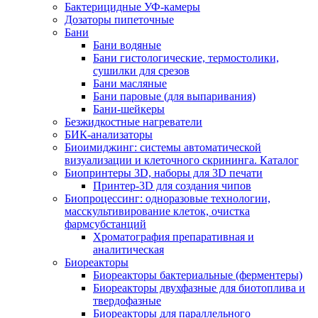
Бактерицидные УФ-камеры
Дозаторы пипеточные
Бани
Бани водяные
Бани гистологические, термостолики,
сушилки для срезов
Бани масляные
Бани паровые (для выпаривания)
Бани-шейкеры
Безжидкостные нагреватели
БИК-анализаторы
Биоимиджинг: системы автоматической
визуализации и клеточного скрининга. Каталог
Биопринтеры 3D, наборы для 3D печати
Принтер-3D для создания чипов
Биопроцессинг: одноразовые технологии,
масскультивирование клеток, очистка
фармсубстанций
Хроматография препаративная и
аналитическая
Биореакторы
Биореакторы бактериальные (ферментеры)
Биореакторы двухфазные для биотоплива и
твердофазные
Биореакторы для параллельного