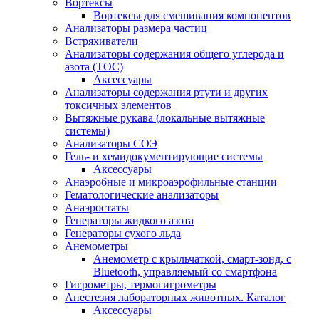
Вортексы
Вортексы для смешивания компонентов
Анализаторы размера частиц
Встряхиватели
Анализаторы содержания общего углерода и
азота (ТОС)
Аксессуары
Анализаторы содержания ртути и других
токсичных элементов
Вытяжные рукава (локальные вытяжные
системы)
Анализаторы СОЭ
Гель- и хемидокументирующие системы
Аксессуары
Анаэробные и микроаэрофильные станции
Гематологические анализаторы
Анаэростаты
Генераторы жидкого азота
Генераторы сухого льда
Анемометры
Анемометр с крыльчаткой, смарт-зонд, с
Bluetooth, управляемый со смартфона
Гигрометры, термогигрометры
Анестезия лабораторных животных. Каталог
Аксессуары