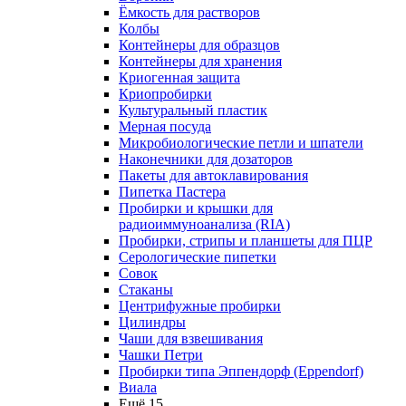
Ёмкость для растворов
Колбы
Контейнеры для образцов
Контейнеры для хранения
Криогенная защита
Криопробирки
Культуральный пластик
Мерная посуда
Микробиологические петли и шпатели
Наконечники для дозаторов
Пакеты для автоклавирования
Пипетка Пастера
Пробирки и крышки для
радиоиммуноанализа (RIA)
Пробирки, стрипы и планшеты для ПЦР
Серологические пипетки
Совок
Стаканы
Центрифужные пробирки
Цилиндры
Чаши для взвешивания
Чашки Петри
Пробирки типа Эппендорф (Eppendorf)
Виала
Ещё 15