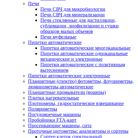
Печи
Печи СВЧ для микробиологии
Печи СВЧ для минерализации
Печи стеклянные для дистилляции,
сублимации, лиофилизации и сушки
образцов малых объемов
Печи муфельные
Пипетки автоматические
Пипетки автоматические многоканальные
Пипетки автоматические одноканальные
механические и электронные
Пипетки автоматические с позитивным
вытеснением
Пипетки автоматические электронные
Планшетные (спектро) фотометры, флуориметры,
люминометры автоматические
Планшетные промыватели (вошеры)
Плитки нагревательные
Плотномеры, гидростатическое взвешивание
Поляриметры
Посудомоечные машины
Пробойники FTA-карт
Просеивающие машины, сита
Проточные цитометры: анализаторы и сортеры
Сортер клеток спектральный