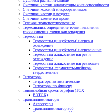
Сушилки распылительные
Счетчики клеток, анализаторы жизнеспособности
Счетчики колоний микроорганизмов
Счетчики частиц в воздухе
Счетчики элементов крови
Тележки транспортировочные
Термоанализ, определение точки плавления,
точки кипения, точки каплепадения
Термостаты
Термостаты (инкубаторы) нагрев и
охлаждение
Термостаты (инкубаторы) нагревающие
Термостаты жидкостные нагрев и
охлаждение
Термостаты жидкостные нагревающие
Термостаты, термостаты-шейкеры
твердотельные
Титраторы
Титраторы автоматические
Титраторы по Фишеру
Тонкослойная хроматография (ТСХ
ВЭТСХ)
Трансиллюминаторы
Аксессуары
Трансиллюминатор 365