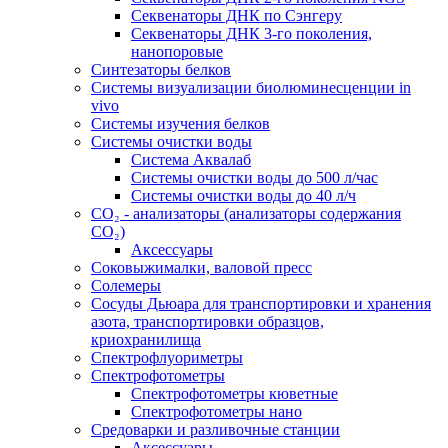
Секвенаторы ДНК по Сэнгеру
Секвенаторы ДНК 3-го поколения,
нанопоровые
Синтезаторы белков
Системы визуализации биолюминесценции in
vivo
Системы изучения белков
Системы очистки воды
Система Аквалаб
Системы очистки воды до 500 л/час
Системы очистки воды до 40 л/ч
СО₂ - анализаторы (анализаторы содержания
СО₂)
Аксессуары
Соковыжималки, валовой пресс
Солемеры
Сосуды Дьюара для транспортировки и хранения
азота, транспортировки образцов,
криохранилища
Спектрофлуориметры
Спектрофотометры
Спектрофотометры кюветные
Спектрофотометры нано
Средоварки и разливочные станции
Аксессуары