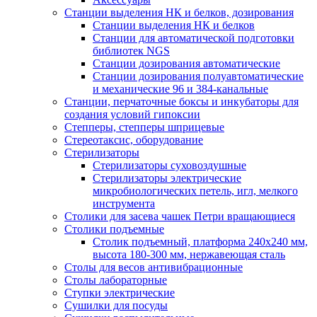
Станции выделения НК и белков, дозирования
Станции выделения НК и белков
Станции для автоматической подготовки
библиотек NGS
Станции дозирования автоматические
Станции дозирования полуавтоматические
и механические 96 и 384-канальные
Станции, перчаточные боксы и инкубаторы для
создания условий гипоксии
Степперы, степперы шприцевые
Стереотаксис, оборудование
Стерилизаторы
Стерилизаторы суховоздушные
Стерилизаторы электрические
микробиологических петель, игл, мелкого
инструмента
Столики для засева чашек Петри вращающиеся
Столики подъемные
Столик подъемный, платформа 240х240 мм,
высота 180-300 мм, нержавеющая сталь
Столы для весов антивибрационные
Столы лабораторные
Ступки электрические
Сушилки для посуды