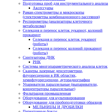
Подготовка проб для инструментального анализа
Аксессуары
Раман-спектрометры и микроскопы
(спектрометры комбинационного рассеяния)
Респирометры (анализаторы клеточного
метаболизма)
Селекция и перенос клеток эукариот, колоний
прокариот
Селекция и перенос клеток эукариот
(роботы)
Селекция и перенос колоний прокариот
(роботы)
Синтезаторы ДНК
РНК
Системы многопараметрического анализа клеток
Сканеры лазерные денситометрии,
флуоресценции в ИК областях,
хемифлуоресценции, ауторадиографии
Упариватели параллельные (выпариватели,
концентраторы параллельные)
Фильтрация промышленная
Оборудование для культивирования
Оборудование для пробоподготовки образцов
МЕЛЬНИЦЫ И ДРОБИЛКИ
Перчаточные боксы