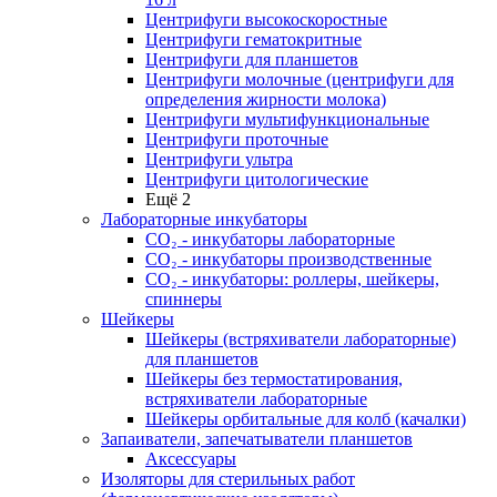
Центрифуги высокоскоростные
Центрифуги гематокритные
Центрифуги для планшетов
Центрифуги молочные (центрифуги для
определения жирности молока)
Центрифуги мультифункциональные
Центрифуги проточные
Центрифуги ультра
Центрифуги цитологические
Ещё 2
Лабораторные инкубаторы
СО₂ - инкубаторы лабораторные
СО₂ - инкубаторы производственные
СО₂ - инкубаторы: роллеры, шейкеры,
спиннеры
Шейкеры
Шейкеры (встряхиватели лабораторные)
для планшетов
Шейкеры без термостатирования,
встряхиватели лабораторные
Шейкеры орбитальные для колб (качалки)
Запаиватели, запечатыватели планшетов
Аксессуары
Изоляторы для стерильных работ