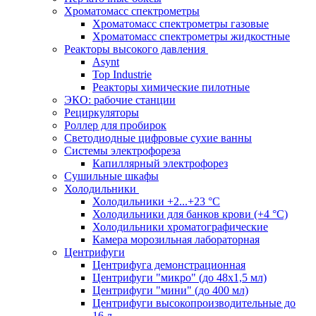
Хроматомасс спектрометры
Хроматомасс спектрометры газовые
Хроматомасс спектрометры жидкостные
Реакторы высокого давления
Asynt
Top Industrie
Реакторы химические пилотные
ЭКО: рабочие станции
Рециркуляторы
Роллер для пробирок
Светодиодные цифровые сухие ванны
Системы электрофореза
Капиллярный электрофорез
Сушильные шкафы
Холодильники
Холодильники +2...+23 °С
Холодильники для банков крови (+4 °С)
Холодильники хроматографические
Камера морозильная лабораторная
Центрифуги
Центрифуга демонстрационная
Центрифуги "микро" (до 48x1,5 мл)
Центрифуги "мини" (до 400 мл)
Центрифуги высокопроизводительные до
16 л