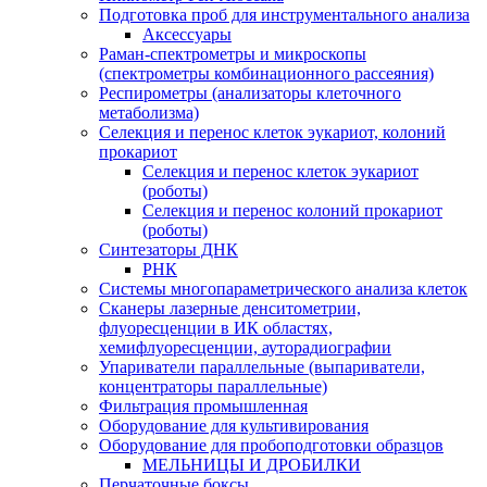
Подготовка проб для инструментального анализа
Аксессуары
Раман-спектрометры и микроскопы
(спектрометры комбинационного рассеяния)
Респирометры (анализаторы клеточного
метаболизма)
Селекция и перенос клеток эукариот, колоний
прокариот
Селекция и перенос клеток эукариот
(роботы)
Селекция и перенос колоний прокариот
(роботы)
Синтезаторы ДНК
РНК
Системы многопараметрического анализа клеток
Сканеры лазерные денситометрии,
флуоресценции в ИК областях,
хемифлуоресценции, ауторадиографии
Упариватели параллельные (выпариватели,
концентраторы параллельные)
Фильтрация промышленная
Оборудование для культивирования
Оборудование для пробоподготовки образцов
МЕЛЬНИЦЫ И ДРОБИЛКИ
Перчаточные боксы