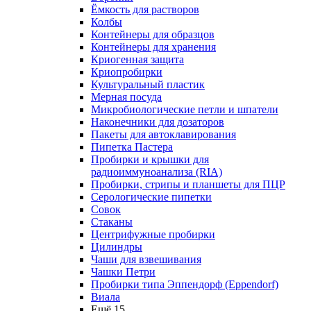
Ёмкость для растворов
Колбы
Контейнеры для образцов
Контейнеры для хранения
Криогенная защита
Криопробирки
Культуральный пластик
Мерная посуда
Микробиологические петли и шпатели
Наконечники для дозаторов
Пакеты для автоклавирования
Пипетка Пастера
Пробирки и крышки для
радиоиммуноанализа (RIA)
Пробирки, стрипы и планшеты для ПЦР
Серологические пипетки
Совок
Стаканы
Центрифужные пробирки
Цилиндры
Чаши для взвешивания
Чашки Петри
Пробирки типа Эппендорф (Eppendorf)
Виала
Ещё 15