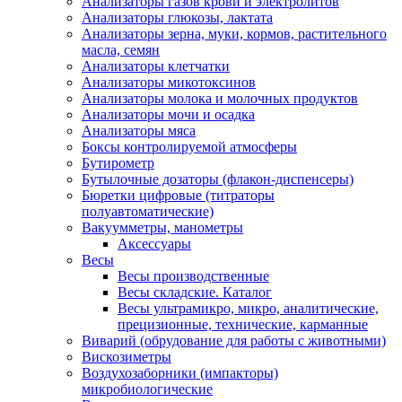
Анализаторы газов крови и электролитов
Анализаторы глюкозы, лактата
Анализаторы зерна, муки, кормов, растительного
масла, семян
Анализаторы клетчатки
Анализаторы микотоксинов
Анализаторы молока и молочных продуктов
Анализаторы мочи и осадка
Анализаторы мяса
Боксы контролируемой атмосферы
Бутирометр
Бутылочные дозаторы (флакон-диспенсеры)
Бюретки цифровые (титраторы
полуавтоматические)
Вакуумметры, манометры
Аксессуары
Весы
Весы производственные
Весы складские. Каталог
Весы ультрамикро, микро, аналитические,
прецизионные, технические, карманные
Виварий (обрудование для работы с животными)
Вискозиметры
Воздухозаборники (импакторы)
микробиологические