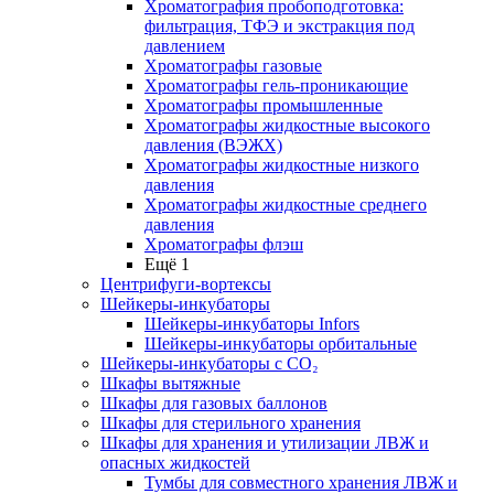
Хроматография пробоподготовка:
фильтрация, ТФЭ и экстракция под
давлением
Хроматографы газовые
Хроматографы гель-проникающие
Хроматографы промышленные
Хроматографы жидкостные высокого
давления (ВЭЖХ)
Хроматографы жидкостные низкого
давления
Хроматографы жидкостные среднего
давления
Хроматографы флэш
Ещё 1
Центрифуги-вортексы
Шейкеры-инкубаторы
Шейкеры-инкубаторы Infors
Шейкеры-инкубаторы орбитальные
Шейкеры-инкубаторы с CО₂
Шкафы вытяжные
Шкафы для газовых баллонов
Шкафы для стерильного хранения
Шкафы для хранения и утилизации ЛВЖ и
опасных жидкостей
Тумбы для совместного хранения ЛВЖ и