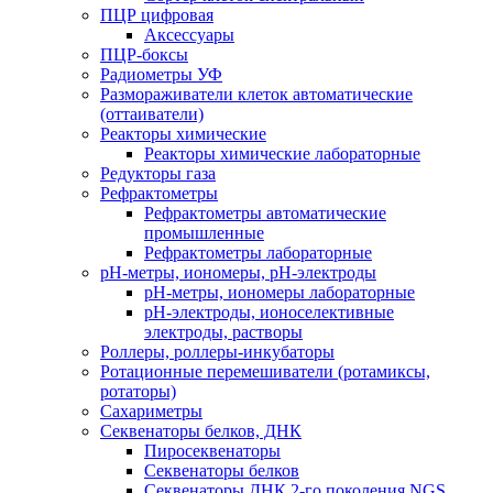
ПЦР цифровая
Аксессуары
ПЦР-боксы
Радиометры УФ
Размораживатели клеток автоматические
(оттаиватели)
Реакторы химические
Реакторы химические лабораторные
Редукторы газа
Рефрактометры
Рефрактометры автоматические
промышленные
Рефрактометры лабораторные
рН-метры, иономеры, рН-электроды
рН-метры, иономеры лабораторные
рН-электроды, ионоселективные
электроды, растворы
Роллеры, роллеры-инкубаторы
Ротационные перемешиватели (ротамиксы,
ротаторы)
Сахариметры
Секвенаторы белков, ДНК
Пиросеквенаторы
Секвенаторы белков
Секвенаторы ДНК 2-го поколения NGS