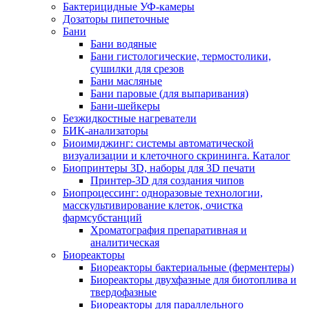
Бактерицидные УФ-камеры
Дозаторы пипеточные
Бани
Бани водяные
Бани гистологические, термостолики,
сушилки для срезов
Бани масляные
Бани паровые (для выпаривания)
Бани-шейкеры
Безжидкостные нагреватели
БИК-анализаторы
Биоимиджинг: системы автоматической
визуализации и клеточного скрининга. Каталог
Биопринтеры 3D, наборы для 3D печати
Принтер-3D для создания чипов
Биопроцессинг: одноразовые технологии,
масскультивирование клеток, очистка
фармсубстанций
Хроматография препаративная и
аналитическая
Биореакторы
Биореакторы бактериальные (ферментеры)
Биореакторы двухфазные для биотоплива и
твердофазные
Биореакторы для параллельного