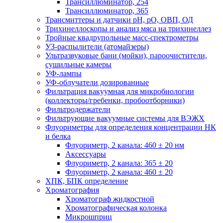
Трансиллюминатор, 254
Трансиллюминатор, 365
Трансмиттеры и датчики рН, рО, ОВП, ОД
Трихинеллоскопы и анализ мяса на трихинеллез
Тройные квадрупольные масс-спектрометры
УЗ-распылители (атомайзеры)
Ультразвуковые бани (мойки), пароочистители,
сушильные камеры
УФ-лампы
УФ-облучатели дозированные
Фильтрация вакуумная для микробиологии
(коллекторы/гребенки, пробоотборники)
Фильтродержатели
Фильтрующие вакуумные системы для ВЭЖХ
Флуориметры для определения концентрации НК
и белка
Флуориметр, 2 канала: 460 ± 20 нм
Аксессуары
Флуориметр, 2 канала: 365 ± 20
Флуориметр, 2 канала: 460 ± 20
ХПК, БПК определение
Хроматография
Хроматограф жидкостной
Хроматографическая колонка
Микрошприц