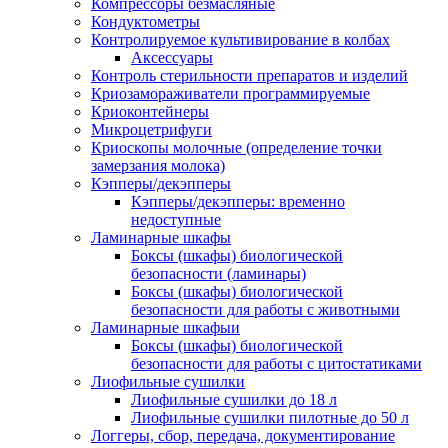
Компрессоры безмасляные
Кондуктометры
Контролируемое культивирование в колбах
Аксессуары
Контроль стерильности препаратов и изделий
Криозамораживатели программируемые
Криоконтейнеры
Микроцетрифуги
Криоскопы молочные (определение точки
замерзания молока)
Кэпперы/декэпперы
Кэпперы/декэпперы: временно
недоступные
Ламинарные шкафы
Боксы (шкафы) биологической
безопасности (ламинары)
Боксы (шкафы) биологической
безопасности для работы с животными
Ламинарные шкафыи
Боксы (шкафы) биологической
безопасности для работы с цитостатиками
Лиофильные сушилки
Лиофильные сушилки до 18 л
Лиофильные сушилки пилотные до 50 л
Логгеры, сбор, передача, документирование