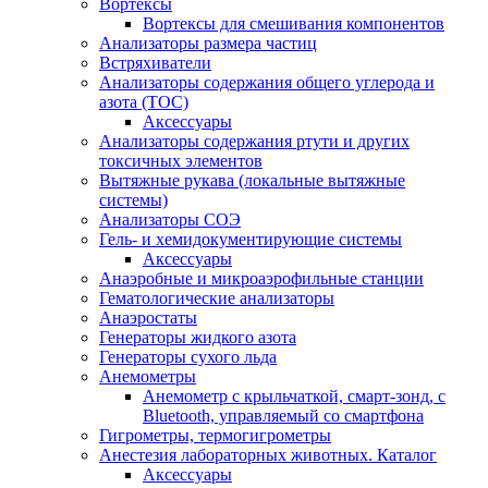
Вортексы
Вортексы для смешивания компонентов
Анализаторы размера частиц
Встряхиватели
Анализаторы содержания общего углерода и
азота (ТОС)
Аксессуары
Анализаторы содержания ртути и других
токсичных элементов
Вытяжные рукава (локальные вытяжные
системы)
Анализаторы СОЭ
Гель- и хемидокументирующие системы
Аксессуары
Анаэробные и микроаэрофильные станции
Гематологические анализаторы
Анаэростаты
Генераторы жидкого азота
Генераторы сухого льда
Анемометры
Анемометр с крыльчаткой, смарт-зонд, с
Bluetooth, управляемый со смартфона
Гигрометры, термогигрометры
Анестезия лабораторных животных. Каталог
Аксессуары