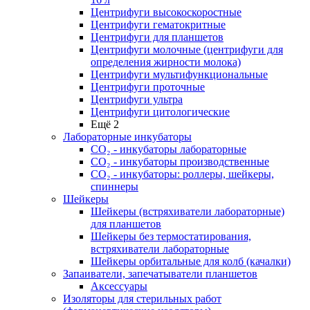
Центрифуги высокоскоростные
Центрифуги гематокритные
Центрифуги для планшетов
Центрифуги молочные (центрифуги для
определения жирности молока)
Центрифуги мультифункциональные
Центрифуги проточные
Центрифуги ультра
Центрифуги цитологические
Ещё 2
Лабораторные инкубаторы
СО₂ - инкубаторы лабораторные
СО₂ - инкубаторы производственные
СО₂ - инкубаторы: роллеры, шейкеры,
спиннеры
Шейкеры
Шейкеры (встряхиватели лабораторные)
для планшетов
Шейкеры без термостатирования,
встряхиватели лабораторные
Шейкеры орбитальные для колб (качалки)
Запаиватели, запечатыватели планшетов
Аксессуары
Изоляторы для стерильных работ