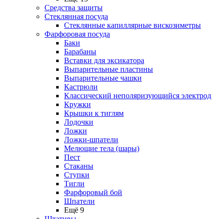
Средства защиты
Стеклянная посуда
Стеклянные капиллярные вискозиметры
Фарфоровая посуда
Баки
Барабаны
Вставки для эксикатора
Выпарительные пластины
Выпарительные чашки
Кастрюли
Классический неполяризующийся электрод
Кружки
Крышки к тиглям
Лодочки
Ложки
Ложки-шпатели
Мелющие тела (шары)
Пест
Стаканы
Ступки
Тигли
Фарфоровый бой
Шпатели
Ещё 9
Штативы