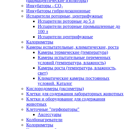
(фармацевтические изоляторы)
Инкубаторы - CO₂
Инкубаторы гибридизационные
Испарители роторные, центрифужные
Испарители роторные до 5 л
Испарители роторные промышленные до
100 л
Испарители центрифужные
Калориметры
Камеры испытательные, климатические, роста
Камеры термические (температура)
Камеры испытательные переменных
условий (температура, влажность)
Камеры роста (температура, влажность,
свет)
Климатические камеры постоянных
условий. Каталог
Кислородомеры (оксиметры)
Клетки для содержания лабораторных животных
Клетки и оборудование для содержания
животных
Клеточные "перфораторы"
Аксессуары
Колбонагреватели
Колориметры