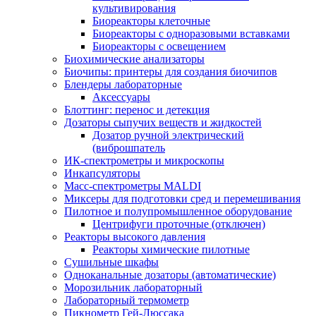
культивирования
Биореакторы клеточные
Биореакторы с одноразовыми вставками
Биореакторы с освещением
Биохимические анализаторы
Биочипы: принтеры для создания биочипов
Блендеры лабораторные
Аксессуары
Блоттинг: перенос и детекция
Дозаторы сыпучих веществ и жидкостей
Дозатор ручной электрический
(виброшпатель
ИК-спектрометры и микроскопы
Инкапсуляторы
Масс-спектрометры MALDI
Миксеры для подготовки сред и перемешивания
Пилотное и полупромышленное оборудование
Центрифуги проточные (отключен)
Реакторы высокого давления
Реакторы химические пилотные
Сушильные шкафы
Одноканальные дозаторы (автоматические)
Морозильник лабораторный
Лабораторный термометр
Пикнометр Гей-Люссака