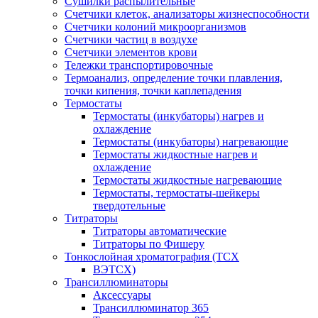
Сушилки распылительные
Счетчики клеток, анализаторы жизнеспособности
Счетчики колоний микроорганизмов
Счетчики частиц в воздухе
Счетчики элементов крови
Тележки транспортировочные
Термоанализ, определение точки плавления,
точки кипения, точки каплепадения
Термостаты
Термостаты (инкубаторы) нагрев и
охлаждение
Термостаты (инкубаторы) нагревающие
Термостаты жидкостные нагрев и
охлаждение
Термостаты жидкостные нагревающие
Термостаты, термостаты-шейкеры
твердотельные
Титраторы
Титраторы автоматические
Титраторы по Фишеру
Тонкослойная хроматография (ТСХ
ВЭТСХ)
Трансиллюминаторы
Аксессуары
Трансиллюминатор 365