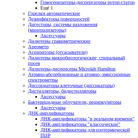
Гомогенизаторы-диспергаторы ротор-статор
Ещё 1
Горелки автоматические
Дезинфекторы поверхностей
Дигесторы, системы разложения
(минерализаторы)
Аксессуары
Дилютеры гравиметрические
Ареометр
Аспираторы (отсасыватели)
Дилютеры микробиологические, спиральный
посев
Дилютеры-диспенсеры Microlab Hamilton
Атомно-абсорбционные и атомно–эмиссионные
спектрометры
Диссоциаторы клеточные (диссикаторы)
Дистилляторы, бидистилляторы
Аксессуары
Бактерицидные облучатели, рециркуляторы
Аксессуары
ДНК-амплификаторы
ДНК-амплификаторы "в реальном времени"
ДНК-амплификаторы "классические"
ДНК-амплификаторы для изотермической
ПЦР