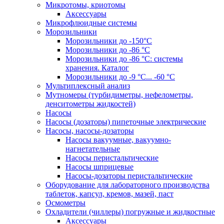
Микротомы, криотомы
Аксессуары
Микрофлюидные системы
Морозильники
Морозильники до -150°С
Морозильники до -86 °C
Морозильники до -86 °C: системы
хранения. Каталог
Морозильники до -9 °C... -60 °C
Мультиплексный анализ
Мутномеры (турбидиметры, нефелометры,
денситометры жидкостей)
Насосы
Насосы (дозаторы) пипеточные электрические
Насосы, насосы-дозаторы
Насосы вакуумные, вакуумно-
нагнетательные
Насосы перистальтические
Насосы шприцевые
Насосы-дозаторы перистальтические
Оборудование для лабораторного производства
таблеток, капсул, кремов, мазей, паст
Осмометры
Охладители (чиллеры) погружные и жидкостные
Аксессуары