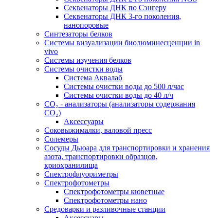
Секвенаторы ДНК по Сэнгеру
Секвенаторы ДНК 3-го поколения,
нанопоровые
Синтезаторы белков
Системы визуализации биолюминесценции in
vivo
Системы изучения белков
Системы очистки воды
Система Аквалаб
Системы очистки воды до 500 л/час
Системы очистки воды до 40 л/ч
СО₂ - анализаторы (анализаторы содержания
СО₂)
Аксессуары
Соковыжималки, валовой пресс
Солемеры
Сосуды Дьюара для транспортировки и хранения
азота, транспортировки образцов,
криохранилища
Спектрофлуориметры
Спектрофотометры
Спектрофотометры кюветные
Спектрофотометры нано
Средоварки и разливочные станции
Аксессуары