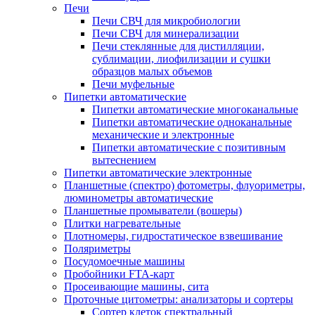
Печи
Печи СВЧ для микробиологии
Печи СВЧ для минерализации
Печи стеклянные для дистилляции,
сублимации, лиофилизации и сушки
образцов малых объемов
Печи муфельные
Пипетки автоматические
Пипетки автоматические многоканальные
Пипетки автоматические одноканальные
механические и электронные
Пипетки автоматические с позитивным
вытеснением
Пипетки автоматические электронные
Планшетные (спектро) фотометры, флуориметры,
люминометры автоматические
Планшетные промыватели (вошеры)
Плитки нагревательные
Плотномеры, гидростатическое взвешивание
Поляриметры
Посудомоечные машины
Пробойники FTA-карт
Просеивающие машины, сита
Проточные цитометры: анализаторы и сортеры
Сортер клеток спектральный