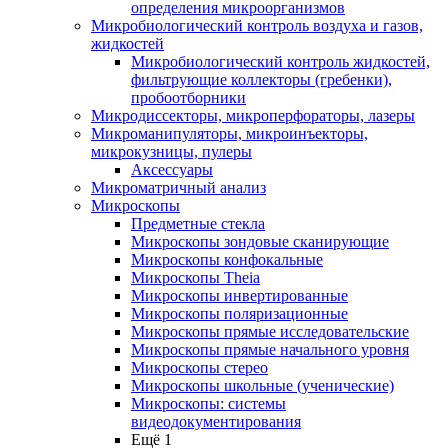
определения микроорганизмов
Микробиологический контроль воздуха и газов,
жидкостей
Микробиологический контроль жидкостей,
фильтрующие коллекторы (гребенки),
пробоотборники
Микродиссекторы, микроперфораторы, лазеры
Микроманипуляторы, микроинъекторы,
микрокузницы, пулеры
Аксессуары
Микроматричный анализ
Микроскопы
Предметные стекла
Микроскопы зондовые сканирующие
Микроскопы конфокальные
Микроскопы Theia
Микроскопы инвертированные
Микроскопы поляризационные
Микроскопы прямые исследовательские
Микроскопы прямые начального уровня
Микроскопы стерео
Микроскопы школьные (ученические)
Микроскопы: системы
видеодокументирования
Ещё 1