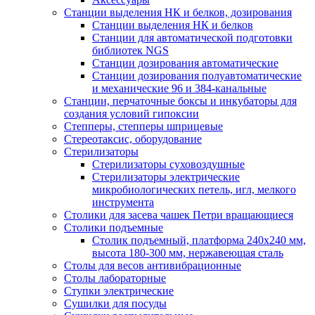
Станции выделения НК и белков, дозирования
Станции выделения НК и белков
Станции для автоматической подготовки
библиотек NGS
Станции дозирования автоматические
Станции дозирования полуавтоматические
и механические 96 и 384-канальные
Станции, перчаточные боксы и инкубаторы для
создания условий гипоксии
Степперы, степперы шприцевые
Стереотаксис, оборудование
Стерилизаторы
Стерилизаторы суховоздушные
Стерилизаторы электрические
микробиологических петель, игл, мелкого
инструмента
Столики для засева чашек Петри вращающиеся
Столики подъемные
Столик подъемный, платформа 240х240 мм,
высота 180-300 мм, нержавеющая сталь
Столы для весов антивибрационные
Столы лабораторные
Ступки электрические
Сушилки для посуды