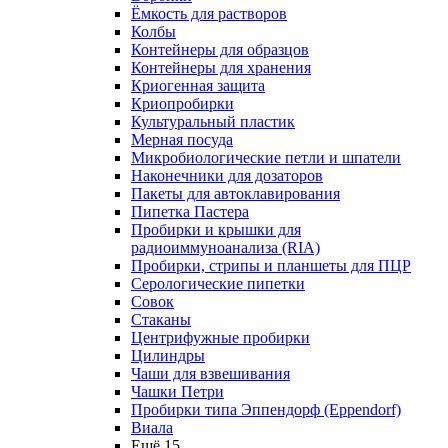
Ёмкость для растворов
Колбы
Контейнеры для образцов
Контейнеры для хранения
Криогенная защита
Криопробирки
Культуральный пластик
Мерная посуда
Микробиологические петли и шпатели
Наконечники для дозаторов
Пакеты для автоклавирования
Пипетка Пастера
Пробирки и крышки для
радиоиммуноанализа (RIA)
Пробирки, стрипы и планшеты для ПЦР
Серологические пипетки
Совок
Стаканы
Центрифужные пробирки
Цилиндры
Чаши для взвешивания
Чашки Петри
Пробирки типа Эппендорф (Eppendorf)
Виала
Ещё 15