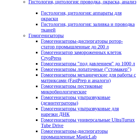
Гистология, цитология: проводка, окраска, анализ
Гистология, цитология: аппараты для
окраски
Гистология, цитология: заливка и проводка
тканей
Гомогенизаторы
Гомогенизаторы-диспергаторы ротор-
статор промышленные до 200 л
Гомогенизатор замороженных клеток
CryoPress
Гомогенизаторы "под давлением" до 1000 л
Гомогенизаторы лопаточные ("стомакер")
Гомогенизаторы механические для работы с
матриксами (FastPrep и аналоги)
Гомогенизаторы пестиковые
микробиологические
Гомогенизаторы ультразвуковые
(дезинтеграторы)
Гомогенизаторы ультразвуковые для
нарезки ДНК
Гомогенизаторы универсальные UltraTurrax
Tube Drive
Гомогенизаторы-диспергаторы
промышленные MagicLab