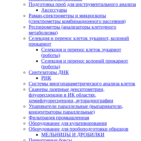
Подготовка проб для инструментального анализа
Аксессуары
Раман-спектрометры и микроскопы
(спектрометры комбинационного рассеяния)
Респирометры (анализаторы клеточного
метаболизма)
Селекция и перенос клеток эукариот, колоний
прокариот
Селекция и перенос клеток эукариот
(роботы)
Селекция и перенос колоний прокариот
(роботы)
Синтезаторы ДНК
РНК
Системы многопараметрического анализа клеток
Сканеры лазерные денситометрии,
флуоресценции в ИК областях,
хемифлуоресценции, ауторадиографии
Упариватели параллельные (выпариватели,
концентраторы параллельные)
Фильтрация промышленная
Оборудование для культивирования
Оборудование для пробоподготовки образцов
МЕЛЬНИЦЫ И ДРОБИЛКИ
Перчаточные боксы