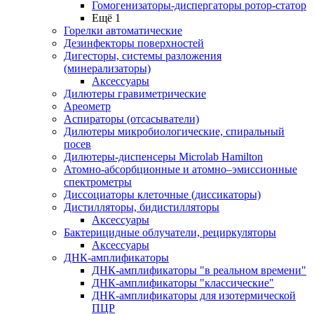
Гомогенизаторы-диспергаторы ротор-статор
Ещё 1
Горелки автоматические
Дезинфекторы поверхностей
Дигесторы, системы разложения
(минерализаторы)
Аксессуары
Дилютеры гравиметрические
Ареометр
Аспираторы (отсасыватели)
Дилютеры микробиологические, спиральный
посев
Дилютеры-диспенсеры Microlab Hamilton
Атомно-абсорбционные и атомно–эмиссионные
спектрометры
Диссоциаторы клеточные (диссикаторы)
Дистилляторы, бидистилляторы
Аксессуары
Бактерицидные облучатели, рециркуляторы
Аксессуары
ДНК-амплификаторы
ДНК-амплификаторы "в реальном времени"
ДНК-амплификаторы "классические"
ДНК-амплификаторы для изотермической
ПЦР