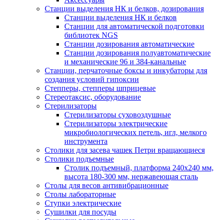
Станции выделения НК и белков, дозирования
Станции выделения НК и белков
Станции для автоматической подготовки
библиотек NGS
Станции дозирования автоматические
Станции дозирования полуавтоматические
и механические 96 и 384-канальные
Станции, перчаточные боксы и инкубаторы для
создания условий гипоксии
Степперы, степперы шприцевые
Стереотаксис, оборудование
Стерилизаторы
Стерилизаторы суховоздушные
Стерилизаторы электрические
микробиологических петель, игл, мелкого
инструмента
Столики для засева чашек Петри вращающиеся
Столики подъемные
Столик подъемный, платформа 240х240 мм,
высота 180-300 мм, нержавеющая сталь
Столы для весов антивибрационные
Столы лабораторные
Ступки электрические
Сушилки для посуды