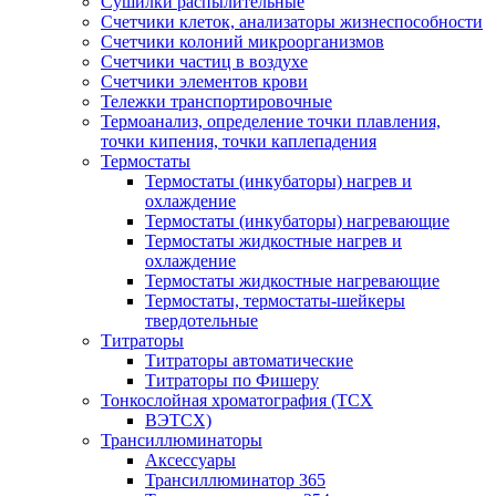
Сушилки распылительные
Счетчики клеток, анализаторы жизнеспособности
Счетчики колоний микроорганизмов
Счетчики частиц в воздухе
Счетчики элементов крови
Тележки транспортировочные
Термоанализ, определение точки плавления,
точки кипения, точки каплепадения
Термостаты
Термостаты (инкубаторы) нагрев и
охлаждение
Термостаты (инкубаторы) нагревающие
Термостаты жидкостные нагрев и
охлаждение
Термостаты жидкостные нагревающие
Термостаты, термостаты-шейкеры
твердотельные
Титраторы
Титраторы автоматические
Титраторы по Фишеру
Тонкослойная хроматография (ТСХ
ВЭТСХ)
Трансиллюминаторы
Аксессуары
Трансиллюминатор 365