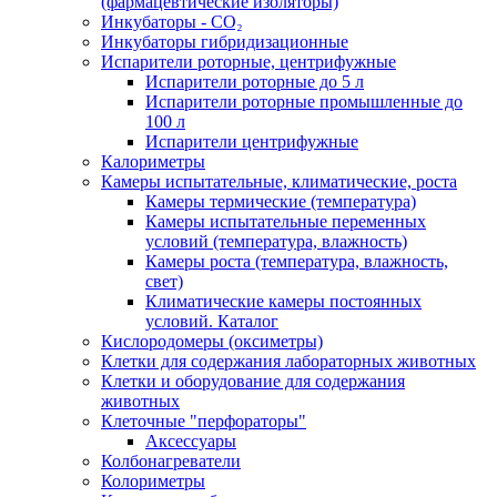
(фармацевтические изоляторы)
Инкубаторы - CO₂
Инкубаторы гибридизационные
Испарители роторные, центрифужные
Испарители роторные до 5 л
Испарители роторные промышленные до
100 л
Испарители центрифужные
Калориметры
Камеры испытательные, климатические, роста
Камеры термические (температура)
Камеры испытательные переменных
условий (температура, влажность)
Камеры роста (температура, влажность,
свет)
Климатические камеры постоянных
условий. Каталог
Кислородомеры (оксиметры)
Клетки для содержания лабораторных животных
Клетки и оборудование для содержания
животных
Клеточные "перфораторы"
Аксессуары
Колбонагреватели
Колориметры