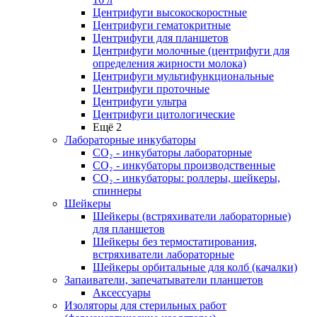
Центрифуги высокоскоростные
Центрифуги гематокритные
Центрифуги для планшетов
Центрифуги молочные (центрифуги для
определения жирности молока)
Центрифуги мультифункциональные
Центрифуги проточные
Центрифуги ультра
Центрифуги цитологические
Ещё 2
Лабораторные инкубаторы
СО₂ - инкубаторы лабораторные
СО₂ - инкубаторы производственные
СО₂ - инкубаторы: роллеры, шейкеры,
спиннеры
Шейкеры
Шейкеры (встряхиватели лабораторные)
для планшетов
Шейкеры без термостатирования,
встряхиватели лабораторные
Шейкеры орбитальные для колб (качалки)
Запаиватели, запечатыватели планшетов
Аксессуары
Изоляторы для стерильных работ