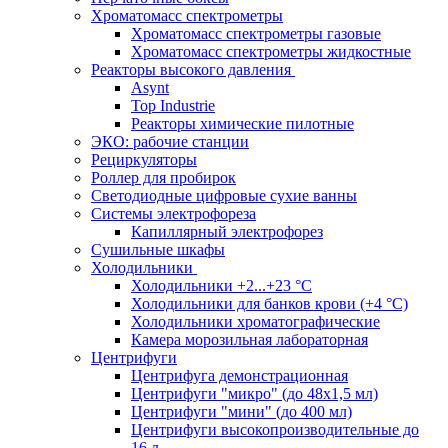
Хроматомасс спектрометры
Хроматомасс спектрометры газовые
Хроматомасс спектрометры жидкостные
Реакторы высокого давления
Asynt
Top Industrie
Реакторы химические пилотные
ЭКО: рабочие станции
Рециркуляторы
Роллер для пробирок
Светодиодные цифровые сухие ванны
Системы электрофореза
Капиллярный электрофорез
Сушильные шкафы
Холодильники
Холодильники +2...+23 °С
Холодильники для банков крови (+4 °С)
Холодильники хроматографические
Камера морозильная лабораторная
Центрифуги
Центрифуга демонстрационная
Центрифуги "микро" (до 48x1,5 мл)
Центрифуги "мини" (до 400 мл)
Центрифуги высокопроизводительные до
16 л