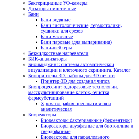
Бактерицидные УФ-камеры
Дозаторы пипеточные
Бани
Бани водяные
Бани гистологические, термостолики,
сушилки для срезов
Бани масляные
Бани паровые (для выпаривания)
Бани-шейкеры
Безжидкостные нагреватели
БИК-анализаторы
Биоимиджинг: системы автоматической
визуализации и клеточного скрининга. Каталог
Биопринтеры 3D, наборы для 3D печати
Принтер-3D для создания чипов
Биопроцессинг: одноразовые технологии,
масскультивирование клеток, очистка
фармсубстанций
Хроматография препаративная и
аналитическая
Биореакторы
Биореакторы бактериальные (ферментеры)
Биореакторы двухфазные для биотоплива и
твердофазные
Биореакторы для параллельного