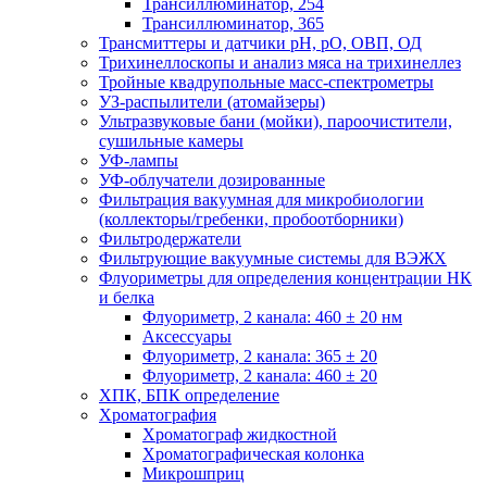
Трансиллюминатор, 254
Трансиллюминатор, 365
Трансмиттеры и датчики рН, рО, ОВП, ОД
Трихинеллоскопы и анализ мяса на трихинеллез
Тройные квадрупольные масс-спектрометры
УЗ-распылители (атомайзеры)
Ультразвуковые бани (мойки), пароочистители,
сушильные камеры
УФ-лампы
УФ-облучатели дозированные
Фильтрация вакуумная для микробиологии
(коллекторы/гребенки, пробоотборники)
Фильтродержатели
Фильтрующие вакуумные системы для ВЭЖХ
Флуориметры для определения концентрации НК
и белка
Флуориметр, 2 канала: 460 ± 20 нм
Аксессуары
Флуориметр, 2 канала: 365 ± 20
Флуориметр, 2 канала: 460 ± 20
ХПК, БПК определение
Хроматография
Хроматограф жидкостной
Хроматографическая колонка
Микрошприц