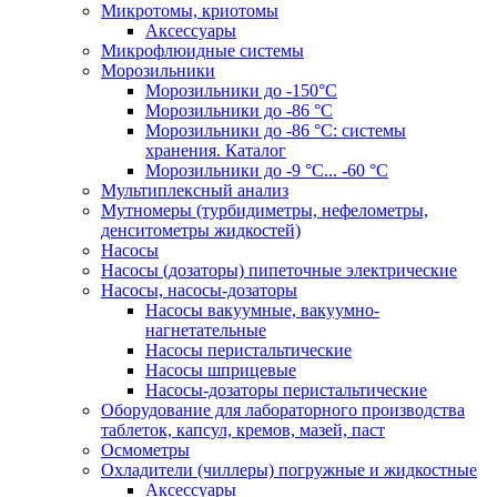
Микротомы, криотомы
Аксессуары
Микрофлюидные системы
Морозильники
Морозильники до -150°С
Морозильники до -86 °C
Морозильники до -86 °C: системы
хранения. Каталог
Морозильники до -9 °C... -60 °C
Мультиплексный анализ
Мутномеры (турбидиметры, нефелометры,
денситометры жидкостей)
Насосы
Насосы (дозаторы) пипеточные электрические
Насосы, насосы-дозаторы
Насосы вакуумные, вакуумно-
нагнетательные
Насосы перистальтические
Насосы шприцевые
Насосы-дозаторы перистальтические
Оборудование для лабораторного производства
таблеток, капсул, кремов, мазей, паст
Осмометры
Охладители (чиллеры) погружные и жидкостные
Аксессуары