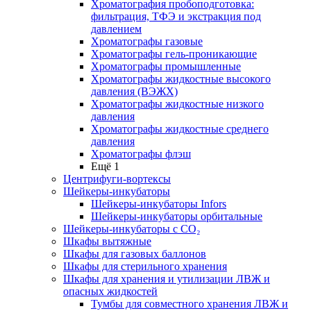
Хроматография пробоподготовка:
фильтрация, ТФЭ и экстракция под
давлением
Хроматографы газовые
Хроматографы гель-проникающие
Хроматографы промышленные
Хроматографы жидкостные высокого
давления (ВЭЖХ)
Хроматографы жидкостные низкого
давления
Хроматографы жидкостные среднего
давления
Хроматографы флэш
Ещё 1
Центрифуги-вортексы
Шейкеры-инкубаторы
Шейкеры-инкубаторы Infors
Шейкеры-инкубаторы орбитальные
Шейкеры-инкубаторы с CО₂
Шкафы вытяжные
Шкафы для газовых баллонов
Шкафы для стерильного хранения
Шкафы для хранения и утилизации ЛВЖ и
опасных жидкостей
Тумбы для совместного хранения ЛВЖ и