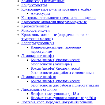
Компрессоры безмасляные
Кондуктометры
Контролируемое культивирование в колбах
Аксессуары
Контроль стерильности препаратов и изделий
Криозамораживатели программируемые
Криоконтейнеры
Микроцетрифуги
Криоскопы молочные (определение точки
замерзания молока)
Кэпперы/декэпперы
Кэпперы/декэпперы: временно
недоступные
Ламинарные шкафы
Боксы (шкафы) биологической
безопасности (ламинары)
Боксы (шкафы) биологической
безопасности для работы с животными
Ламинарные шкафыи
Боксы (шкафы) биологической
безопасности для работы с цитостатиками
Лиофильные сушилки
Лиофильные сушилки до 18 л
Лиофильные сушилки пилотные до 50 л
Логгеры, сбор, передача, документирование