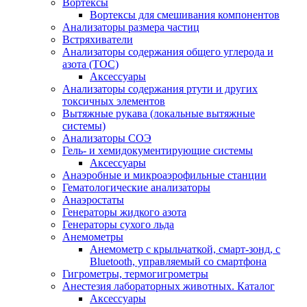
Вортексы
Вортексы для смешивания компонентов
Анализаторы размера частиц
Встряхиватели
Анализаторы содержания общего углерода и
азота (ТОС)
Аксессуары
Анализаторы содержания ртути и других
токсичных элементов
Вытяжные рукава (локальные вытяжные
системы)
Анализаторы СОЭ
Гель- и хемидокументирующие системы
Аксессуары
Анаэробные и микроаэрофильные станции
Гематологические анализаторы
Анаэростаты
Генераторы жидкого азота
Генераторы сухого льда
Анемометры
Анемометр с крыльчаткой, смарт-зонд, с
Bluetooth, управляемый со смартфона
Гигрометры, термогигрометры
Анестезия лабораторных животных. Каталог
Аксессуары