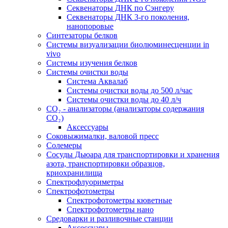
Секвенаторы ДНК по Сэнгеру
Секвенаторы ДНК 3-го поколения,
нанопоровые
Синтезаторы белков
Системы визуализации биолюминесценции in
vivo
Системы изучения белков
Системы очистки воды
Система Аквалаб
Системы очистки воды до 500 л/час
Системы очистки воды до 40 л/ч
СО₂ - анализаторы (анализаторы содержания
СО₂)
Аксессуары
Соковыжималки, валовой пресс
Солемеры
Сосуды Дьюара для транспортировки и хранения
азота, транспортировки образцов,
криохранилища
Спектрофлуориметры
Спектрофотометры
Спектрофотометры кюветные
Спектрофотометры нано
Средоварки и разливочные станции
Аксессуары