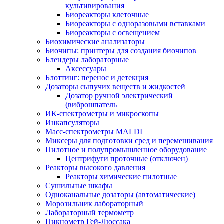
культивирования
Биореакторы клеточные
Биореакторы с одноразовыми вставками
Биореакторы с освещением
Биохимические анализаторы
Биочипы: принтеры для создания биочипов
Блендеры лабораторные
Аксессуары
Блоттинг: перенос и детекция
Дозаторы сыпучих веществ и жидкостей
Дозатор ручной электрический
(виброшпатель
ИК-спектрометры и микроскопы
Инкапсуляторы
Масс-спектрометры MALDI
Миксеры для подготовки сред и перемешивания
Пилотное и полупромышленное оборудование
Центрифуги проточные (отключен)
Реакторы высокого давления
Реакторы химические пилотные
Сушильные шкафы
Одноканальные дозаторы (автоматические)
Морозильник лабораторный
Лабораторный термометр
Пикнометр Гей-Люссака