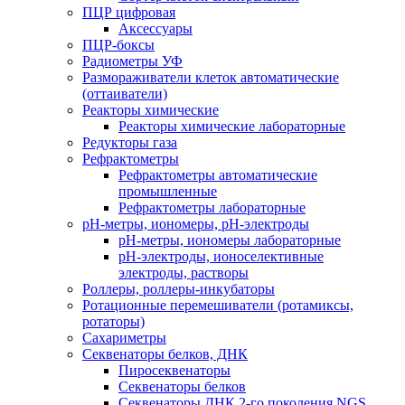
ПЦР цифровая
Аксессуары
ПЦР-боксы
Радиометры УФ
Размораживатели клеток автоматические
(оттаиватели)
Реакторы химические
Реакторы химические лабораторные
Редукторы газа
Рефрактометры
Рефрактометры автоматические
промышленные
Рефрактометры лабораторные
рН-метры, иономеры, рН-электроды
рН-метры, иономеры лабораторные
рН-электроды, ионоселективные
электроды, растворы
Роллеры, роллеры-инкубаторы
Ротационные перемешиватели (ротамиксы,
ротаторы)
Сахариметры
Секвенаторы белков, ДНК
Пиросеквенаторы
Секвенаторы белков
Секвенаторы ДНК 2-го поколения NGS