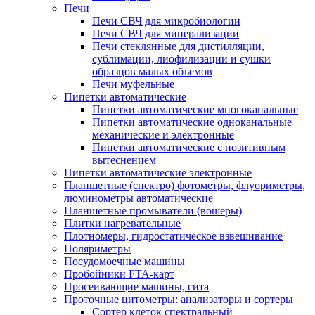
Печи
Печи СВЧ для микробиологии
Печи СВЧ для минерализации
Печи стеклянные для дистилляции,
сублимации, лиофилизации и сушки
образцов малых объемов
Печи муфельные
Пипетки автоматические
Пипетки автоматические многоканальные
Пипетки автоматические одноканальные
механические и электронные
Пипетки автоматические с позитивным
вытеснением
Пипетки автоматические электронные
Планшетные (спектро) фотометры, флуориметры,
люминометры автоматические
Планшетные промыватели (вошеры)
Плитки нагревательные
Плотномеры, гидростатическое взвешивание
Поляриметры
Посудомоечные машины
Пробойники FTA-карт
Просеивающие машины, сита
Проточные цитометры: анализаторы и сортеры
Сортер клеток спектральный