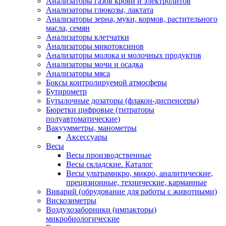
Анализаторы газов крови и электролитов
Анализаторы глюкозы, лактата
Анализаторы зерна, муки, кормов, растительного
масла, семян
Анализаторы клетчатки
Анализаторы микотоксинов
Анализаторы молока и молочных продуктов
Анализаторы мочи и осадка
Анализаторы мяса
Боксы контролируемой атмосферы
Бутирометр
Бутылочные дозаторы (флакон-диспенсеры)
Бюретки цифровые (титраторы
полуавтоматические)
Вакуумметры, манометры
Аксессуары
Весы
Весы производственные
Весы складские. Каталог
Весы ультрамикро, микро, аналитические,
прецизионные, технические, карманные
Виварий (обрудование для работы с животными)
Вискозиметры
Воздухозаборники (импакторы)
микробиологические