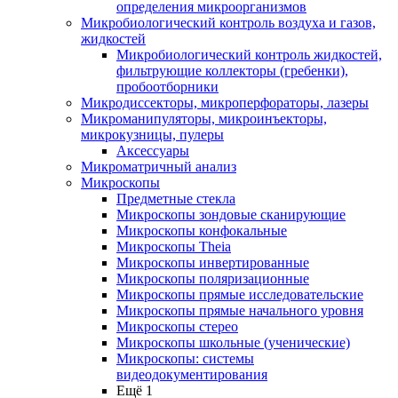
определения микроорганизмов
Микробиологический контроль воздуха и газов,
жидкостей
Микробиологический контроль жидкостей,
фильтрующие коллекторы (гребенки),
пробоотборники
Микродиссекторы, микроперфораторы, лазеры
Микроманипуляторы, микроинъекторы,
микрокузницы, пулеры
Аксессуары
Микроматричный анализ
Микроскопы
Предметные стекла
Микроскопы зондовые сканирующие
Микроскопы конфокальные
Микроскопы Theia
Микроскопы инвертированные
Микроскопы поляризационные
Микроскопы прямые исследовательские
Микроскопы прямые начального уровня
Микроскопы стерео
Микроскопы школьные (ученические)
Микроскопы: системы
видеодокументирования
Ещё 1