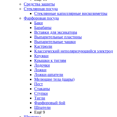
Средства защиты
Стеклянная посуда
Стеклянные капиллярные вискозиметры
Фарфоровая посуда
Баки
Барабаны
Вставки для эксикатора
Выпарительные пластины
Выпарительные чашки
Кастрюли
Классический неполяризующийся электрод
Кружки
Крышки к тиглям
Лодочки
Ложки
Ложки-шпатели
Мелющие тела (шары)
Пест
Стаканы
Ступки
Тигли
Фарфоровый бой
Шпатели
Ещё 9
Штативы