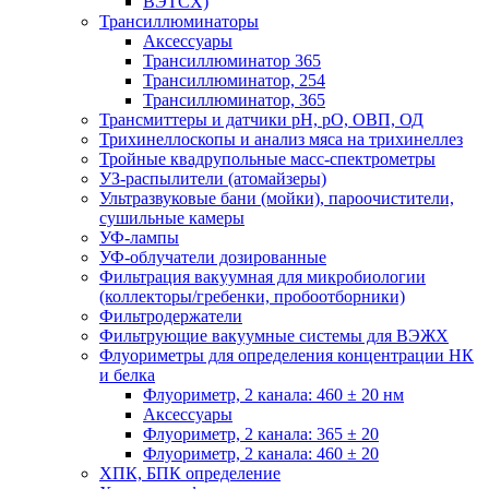
ВЭТСХ)
Трансиллюминаторы
Аксессуары
Трансиллюминатор 365
Трансиллюминатор, 254
Трансиллюминатор, 365
Трансмиттеры и датчики рН, рО, ОВП, ОД
Трихинеллоскопы и анализ мяса на трихинеллез
Тройные квадрупольные масс-спектрометры
УЗ-распылители (атомайзеры)
Ультразвуковые бани (мойки), пароочистители,
сушильные камеры
УФ-лампы
УФ-облучатели дозированные
Фильтрация вакуумная для микробиологии
(коллекторы/гребенки, пробоотборники)
Фильтродержатели
Фильтрующие вакуумные системы для ВЭЖХ
Флуориметры для определения концентрации НК
и белка
Флуориметр, 2 канала: 460 ± 20 нм
Аксессуары
Флуориметр, 2 канала: 365 ± 20
Флуориметр, 2 канала: 460 ± 20
ХПК, БПК определение