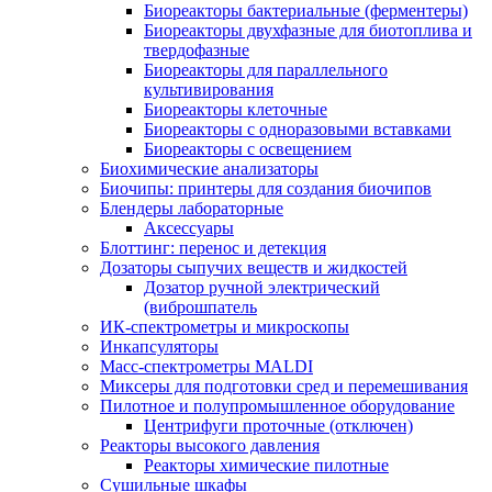
Биореакторы бактериальные (ферментеры)
Биореакторы двухфазные для биотоплива и
твердофазные
Биореакторы для параллельного
культивирования
Биореакторы клеточные
Биореакторы с одноразовыми вставками
Биореакторы с освещением
Биохимические анализаторы
Биочипы: принтеры для создания биочипов
Блендеры лабораторные
Аксессуары
Блоттинг: перенос и детекция
Дозаторы сыпучих веществ и жидкостей
Дозатор ручной электрический
(виброшпатель
ИК-спектрометры и микроскопы
Инкапсуляторы
Масс-спектрометры MALDI
Миксеры для подготовки сред и перемешивания
Пилотное и полупромышленное оборудование
Центрифуги проточные (отключен)
Реакторы высокого давления
Реакторы химические пилотные
Сушильные шкафы