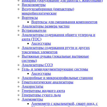
Виварий (обрудование для работы с животными)
Вискозиметры
Воздухозаборники (импакторы)
микробиологические
Вортексы
Вортексы для смешивания компонентов
Анализаторы размера частиц
Встряхиватели
Анализаторы содержания общего углерода и
азота (ТОС)
Аксессуары
Анализаторы содержания ртути и других
токсичных элементов
Вытяжные рукава (локальные вытяжные
системы)
Анализаторы СОЭ
Гель- и хемидокументирующие системы
Аксессуары
Анаэробные и микроаэрофильные станции
Гематологические анализаторы
Анаэростаты
Генераторы жидкого азота
Генераторы сухого льда
Анемометры
Анемометр с крыльчаткой, смарт-зонд, с