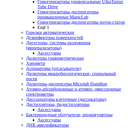
Гомогенизаторы универсальные UltraTurrax
Tube Drive
Гомогенизаторы-диспергаторы
промышленные MagicLab
Гомогенизаторы-диспергаторы ротор-статор
Ещё 1
Горелки автоматические
Дезинфекторы поверхностей
Дигесторы, системы разложения
(минерализаторы)
Аксессуары
Дилютеры гравиметрические
Ареометр
Аспираторы (отсасыватели)
Дилютеры микробиологические, спиральный
посев
Дилютеры-диспенсеры Microlab Hamilton
Атомно-абсорбционные и атомно–эмиссионные
спектрометры
Диссоциаторы клеточные (диссикаторы)
Дистилляторы, бидистилляторы
Аксессуары
Бактерицидные облучатели, рециркуляторы
Аксессуары
ДНК-амплификаторы