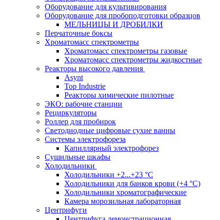
Оборудование для культивирования
Оборудование для пробоподготовки образцов
МЕЛЬНИЦЫ И ДРОБИЛКИ
Перчаточные боксы
Хроматомасс спектрометры
Хроматомасс спектрометры газовые
Хроматомасс спектрометры жидкостные
Реакторы высокого давления
Asynt
Top Industrie
Реакторы химические пилотные
ЭКО: рабочие станции
Рециркуляторы
Роллер для пробирок
Светодиодные цифровые сухие ванны
Системы электрофореза
Капиллярный электрофорез
Сушильные шкафы
Холодильники
Холодильники +2...+23 °С
Холодильники для банков крови (+4 °С)
Холодильники хроматографические
Камера морозильная лабораторная
Центрифуги
Центрифуга демонстрационная