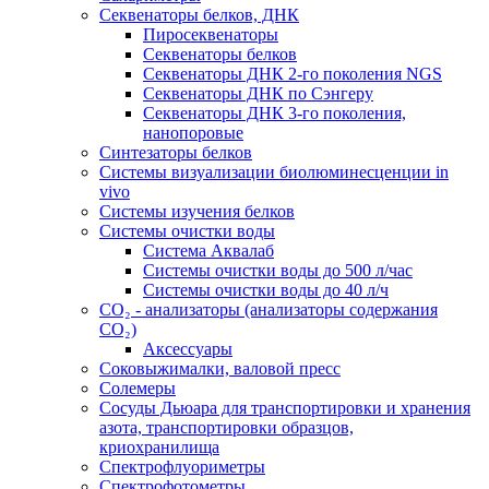
Секвенаторы белков, ДНК
Пиросеквенаторы
Секвенаторы белков
Секвенаторы ДНК 2-го поколения NGS
Секвенаторы ДНК по Сэнгеру
Секвенаторы ДНК 3-го поколения,
нанопоровые
Синтезаторы белков
Системы визуализации биолюминесценции in
vivo
Системы изучения белков
Системы очистки воды
Система Аквалаб
Системы очистки воды до 500 л/час
Системы очистки воды до 40 л/ч
СО₂ - анализаторы (анализаторы содержания
СО₂)
Аксессуары
Соковыжималки, валовой пресс
Солемеры
Сосуды Дьюара для транспортировки и хранения
азота, транспортировки образцов,
криохранилища
Спектрофлуориметры
Спектрофотометры