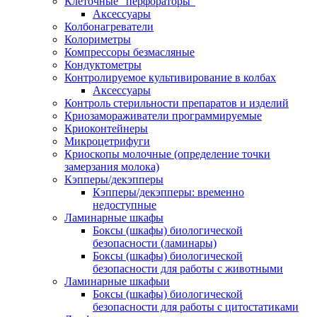
Клеточные "перфораторы"
Аксессуары
Колбонагреватели
Колориметры
Компрессоры безмасляные
Кондуктометры
Контролируемое культивирование в колбах
Аксессуары
Контроль стерильности препаратов и изделий
Криозамораживатели программируемые
Криоконтейнеры
Микроцетрифуги
Криоскопы молочные (определение точки
замерзания молока)
Кэпперы/декэпперы
Кэпперы/декэпперы: временно
недоступные
Ламинарные шкафы
Боксы (шкафы) биологической
безопасности (ламинары)
Боксы (шкафы) биологической
безопасности для работы с животными
Ламинарные шкафыи
Боксы (шкафы) биологической
безопасности для работы с цитостатиками