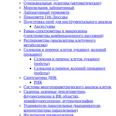
Одноканальные дозаторы (автоматические)
Морозильник лабораторный
Лабораторный термометр
Пикнометр Гей-Люссака
Подготовка проб для инструментального анализа
Аксессуары
Раман-спектрометры и микроскопы
(спектрометры комбинационного рассеяния)
Респирометры (анализаторы клеточного
метаболизма)
Селекция и перенос клеток эукариот, колоний
прокариот
Селекция и перенос клеток эукариот
(роботы)
Селекция и перенос колоний прокариот
(роботы)
Синтезаторы ДНК
РНК
Системы многопараметрического анализа клеток
Сканеры лазерные денситометрии,
флуоресценции в ИК областях,
хемифлуоресценции, ауторадиографии
Упариватели параллельные (выпариватели,
концентраторы параллельные)
Фильтрация промышленная