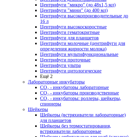
Центрифуги "микро" (до 48x1,5 мл)
Центрифуги "мини" (до 400 мл)
Центрифуги высокопроизводительные до
16 л
Центрифуги высокоскоростные
Центрифуги гематокритные
Центрифуги для планшетов
Центрифуги молочные (центрифуги для
определения жирности молока)
Центрифуги мультифункциональные
Центрифуги проточные
Центрифуги ультра
Центрифуги цитологические
Ещё 2
Лабораторные инкубаторы
СО₂ - инкубаторы лабораторные
СО₂ - инкубаторы производственные
СО₂ - инкубаторы: роллеры, шейкеры,
спиннеры
Шейкеры
Шейкеры (встряхиватели лабораторные)
для планшетов
Шейкеры без термостатирования,
встряхиватели лабораторные
Шейкеры орбитальные для колб (качалки)