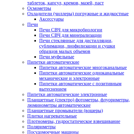
таблеток, капсул, кремов, мазей, паст
Осмометры
Охладители (чиллеры) погружные и жидкостные
Аксессуары
Печи
Печи СВЧ для микробиологии
Печи СВЧ для минерализации
Печи стеклянные для дистилляции,
сублимации, лиофилизации и сушки
образцов малых объемов
Печи муфельные
Пипетки автоматические
Пипетки автоматические многоканальные
Пипетки автоматические одноканальные
механические и электронные
Пипетки автоматические с позитивным
вытеснением
Пипетки автоматические электронные
Планшетные (спектро) фотометры, флуориметры,
люминометры автоматические
Планшетные промыватели (вошеры)
Плитки нагревательные
Плотномеры, гидростатическое взвешивание
Поляриметры
Посудомоечные машины