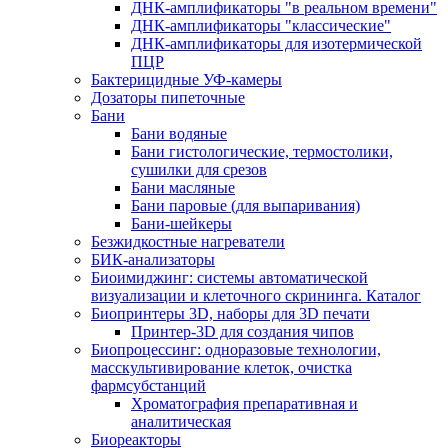
ДНК-амплификаторы "в реальном времени"
ДНК-амплификаторы "классические"
ДНК-амплификаторы для изотермической
ПЦР
Бактерицидные УФ-камеры
Дозаторы пипеточные
Бани
Бани водяные
Бани гистологические, термостолики,
сушилки для срезов
Бани масляные
Бани паровые (для выпаривания)
Бани-шейкеры
Безжидкостные нагреватели
БИК-анализаторы
Биоимиджинг: системы автоматической
визуализации и клеточного скрининга. Каталог
Биопринтеры 3D, наборы для 3D печати
Принтер-3D для создания чипов
Биопроцессинг: одноразовые технологии,
масскультивирование клеток, очистка
фармсубстанций
Хроматография препаративная и
аналитическая
Биореакторы