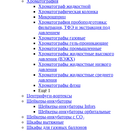
Хроматография
Хроматограф жидкостной
Хроматографическая колонка
Микрошприц
Хроматография пробоподготовка:
фильтрация, ТФЭ и экстракция под
давлением
Хроматографы газовые
Хроматографы гель-проникающие
Хроматографы промышленные
Хроматографы жидкостные высокого
давления (ВЭЖХ)
Хроматографы жидкостные низкого
давления
Хроматографы жидкостные среднего
давления
Хроматографы флэш
Ещё 1
Центрифуги-вортексы
Шейкеры-инкубаторы
Шейкеры-инкубаторы Infors
Шейкеры-инкубаторы орбитальные
Шейкеры-инкубаторы с CО₂
Шкафы вытяжные
Шкафы для газовых баллонов