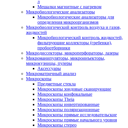
л
Мешалки магнитные с нагревом
Микробиологические анализаторы
Микробиологические анализаторы для
определения микроорганизмов
Микробиологический контроль воздуха и газов,
жидкостей
Микробиологический контроль жидкостей,
фильтрующие коллекторы (гребенки),
пробоотборники
Микродиссекторы, микроперфораторы, лазеры
Микроманипуляторы, микроинъекторы,
микрокузницы, пулеры
Аксессуары
Микроматричный анализ
Микроскопы
Предметные стекла
Микроскопы зондовые сканирующие
Микроскопы конфокальные
Микроскопы Theia
Микроскопы инвертированные
Микроскопы поляризационные
Микроскопы прямые исследовательские
Микроскопы прямые начального уровня
Микроскопы стерео