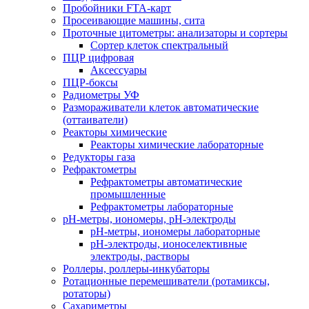
Пробойники FTA-карт
Просеивающие машины, сита
Проточные цитометры: анализаторы и сортеры
Сортер клеток спектральный
ПЦР цифровая
Аксессуары
ПЦР-боксы
Радиометры УФ
Размораживатели клеток автоматические
(оттаиватели)
Реакторы химические
Реакторы химические лабораторные
Редукторы газа
Рефрактометры
Рефрактометры автоматические
промышленные
Рефрактометры лабораторные
рН-метры, иономеры, рН-электроды
рН-метры, иономеры лабораторные
рН-электроды, ионоселективные
электроды, растворы
Роллеры, роллеры-инкубаторы
Ротационные перемешиватели (ротамиксы,
ротаторы)
Сахариметры