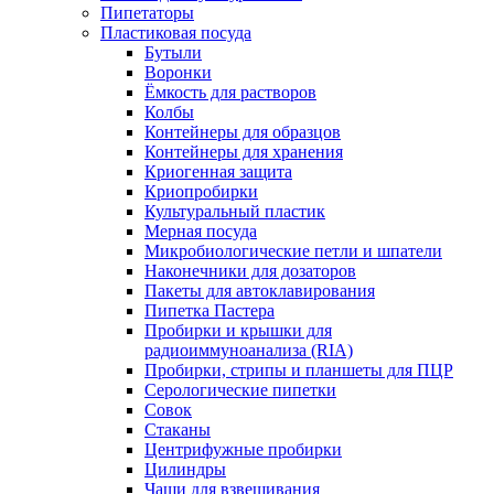
Пипетаторы
Пластиковая посуда
Бутыли
Воронки
Ёмкость для растворов
Колбы
Контейнеры для образцов
Контейнеры для хранения
Криогенная защита
Криопробирки
Культуральный пластик
Мерная посуда
Микробиологические петли и шпатели
Наконечники для дозаторов
Пакеты для автоклавирования
Пипетка Пастера
Пробирки и крышки для
радиоиммуноанализа (RIA)
Пробирки, стрипы и планшеты для ПЦР
Серологические пипетки
Совок
Стаканы
Центрифужные пробирки
Цилиндры
Чаши для взвешивания