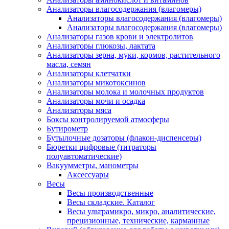
Анализаторы влагосодержания (влагомеры)
Анализаторы влагосодержания (влагомеры)
Анализаторы влагосодержания (влагомеры)
Анализаторы газов крови и электролитов
Анализаторы глюкозы, лактата
Анализаторы зерна, муки, кормов, растительного
масла, семян
Анализаторы клетчатки
Анализаторы микотоксинов
Анализаторы молока и молочных продуктов
Анализаторы мочи и осадка
Анализаторы мяса
Боксы контролируемой атмосферы
Бутирометр
Бутылочные дозаторы (флакон-диспенсеры)
Бюретки цифровые (титраторы
полуавтоматические)
Вакуумметры, манометры
Аксессуары
Весы
Весы производственные
Весы складские. Каталог
Весы ультрамикро, микро, аналитические,
прецизионные, технические, карманные