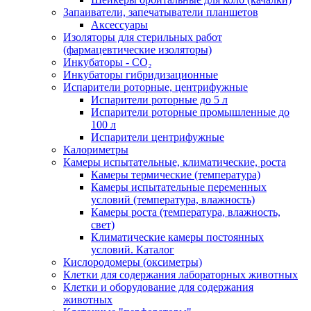
Запаиватели, запечатыватели планшетов
Аксессуары
Изоляторы для стерильных работ
(фармацевтические изоляторы)
Инкубаторы - CO₂
Инкубаторы гибридизационные
Испарители роторные, центрифужные
Испарители роторные до 5 л
Испарители роторные промышленные до
100 л
Испарители центрифужные
Калориметры
Камеры испытательные, климатические, роста
Камеры термические (температура)
Камеры испытательные переменных
условий (температура, влажность)
Камеры роста (температура, влажность,
свет)
Климатические камеры постоянных
условий. Каталог
Кислородомеры (оксиметры)
Клетки для содержания лабораторных животных
Клетки и оборудование для содержания
животных