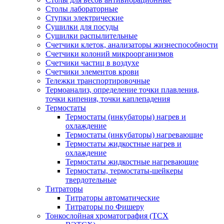
Столы лабораторные
Ступки электрические
Сушилки для посуды
Сушилки распылительные
Счетчики клеток, анализаторы жизнеспособности
Счетчики колоний микроорганизмов
Счетчики частиц в воздухе
Счетчики элементов крови
Тележки транспортировочные
Термоанализ, определение точки плавления,
точки кипения, точки каплепадения
Термостаты
Термостаты (инкубаторы) нагрев и
охлаждение
Термостаты (инкубаторы) нагревающие
Термостаты жидкостные нагрев и
охлаждение
Термостаты жидкостные нагревающие
Термостаты, термостаты-шейкеры
твердотельные
Титраторы
Титраторы автоматические
Титраторы по Фишеру
Тонкослойная хроматография (ТСХ