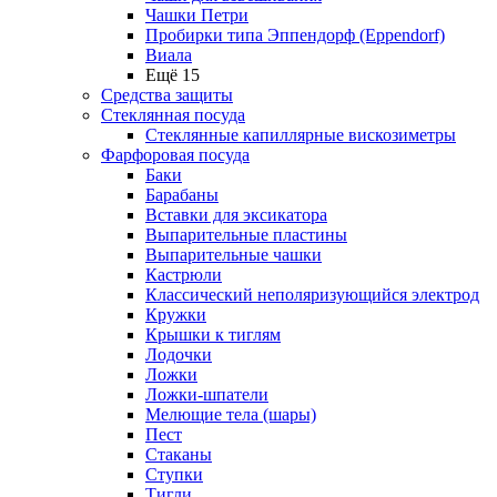
Чашки Петри
Пробирки типа Эппендорф (Eppendorf)
Виала
Ещё 15
Средства защиты
Стеклянная посуда
Стеклянные капиллярные вискозиметры
Фарфоровая посуда
Баки
Барабаны
Вставки для эксикатора
Выпарительные пластины
Выпарительные чашки
Кастрюли
Классический неполяризующийся электрод
Кружки
Крышки к тиглям
Лодочки
Ложки
Ложки-шпатели
Мелющие тела (шары)
Пест
Стаканы
Ступки
Тигли