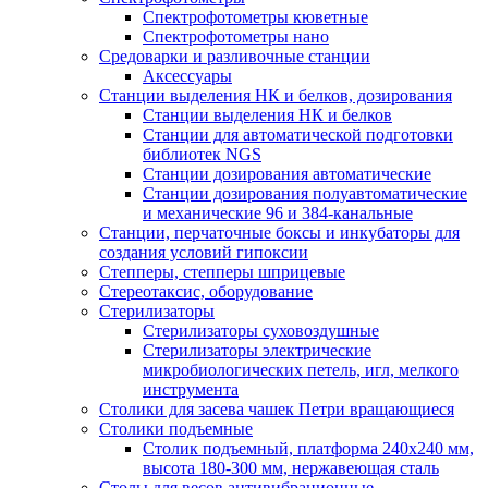
Спектрофотометры кюветные
Спектрофотометры нано
Средоварки и разливочные станции
Аксессуары
Станции выделения НК и белков, дозирования
Станции выделения НК и белков
Станции для автоматической подготовки
библиотек NGS
Станции дозирования автоматические
Станции дозирования полуавтоматические
и механические 96 и 384-канальные
Станции, перчаточные боксы и инкубаторы для
создания условий гипоксии
Степперы, степперы шприцевые
Стереотаксис, оборудование
Стерилизаторы
Стерилизаторы суховоздушные
Стерилизаторы электрические
микробиологических петель, игл, мелкого
инструмента
Столики для засева чашек Петри вращающиеся
Столики подъемные
Столик подъемный, платформа 240х240 мм,
высота 180-300 мм, нержавеющая сталь
Столы для весов антивибрационные