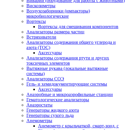
Виварий (обрудование для работы с животными)
Вискозиметры
Воздухозаборники (импакторы)
микробиологические
Вортексы
Вортексы для смешивания компонентов
Анализаторы размера частиц
Встряхиватели
Анализаторы содержания общего углерода и
азота (ТОС)
Аксессуары
Анализаторы содержания ртути и других
токсичных элементов
Вытяжные рукава (локальные вытяжные
системы)
Анализаторы СОЭ
Гель- и хемидокументирующие системы
Аксессуары
Анаэробные и микроаэрофильные станции
Гематологические анализаторы
Анаэростаты
Генераторы жидкого азота
Генераторы сухого льда
Анемометры
Анемометр с крыльчаткой, смарт-зонд, с