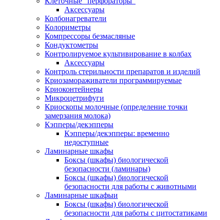
Клеточные "перфораторы"
Аксессуары
Колбонагреватели
Колориметры
Компрессоры безмасляные
Кондуктометры
Контролируемое культивирование в колбах
Аксессуары
Контроль стерильности препаратов и изделий
Криозамораживатели программируемые
Криоконтейнеры
Микроцетрифуги
Криоскопы молочные (определение точки
замерзания молока)
Кэпперы/декэпперы
Кэпперы/декэпперы: временно
недоступные
Ламинарные шкафы
Боксы (шкафы) биологической
безопасности (ламинары)
Боксы (шкафы) биологической
безопасности для работы с животными
Ламинарные шкафыи
Боксы (шкафы) биологической
безопасности для работы с цитостатиками