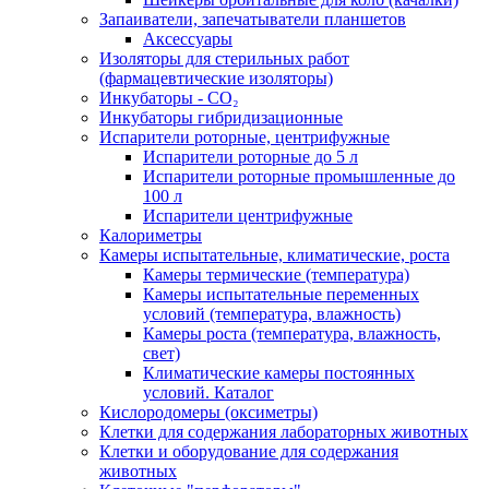
Запаиватели, запечатыватели планшетов
Аксессуары
Изоляторы для стерильных работ
(фармацевтические изоляторы)
Инкубаторы - CO₂
Инкубаторы гибридизационные
Испарители роторные, центрифужные
Испарители роторные до 5 л
Испарители роторные промышленные до
100 л
Испарители центрифужные
Калориметры
Камеры испытательные, климатические, роста
Камеры термические (температура)
Камеры испытательные переменных
условий (температура, влажность)
Камеры роста (температура, влажность,
свет)
Климатические камеры постоянных
условий. Каталог
Кислородомеры (оксиметры)
Клетки для содержания лабораторных животных
Клетки и оборудование для содержания
животных