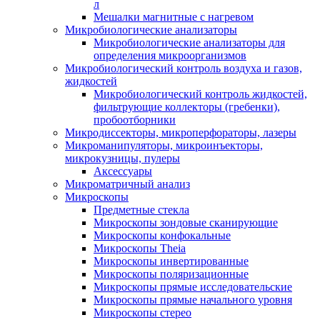
л
Мешалки магнитные с нагревом
Микробиологические анализаторы
Микробиологические анализаторы для
определения микроорганизмов
Микробиологический контроль воздуха и газов,
жидкостей
Микробиологический контроль жидкостей,
фильтрующие коллекторы (гребенки),
пробоотборники
Микродиссекторы, микроперфораторы, лазеры
Микроманипуляторы, микроинъекторы,
микрокузницы, пулеры
Аксессуары
Микроматричный анализ
Микроскопы
Предметные стекла
Микроскопы зондовые сканирующие
Микроскопы конфокальные
Микроскопы Theia
Микроскопы инвертированные
Микроскопы поляризационные
Микроскопы прямые исследовательские
Микроскопы прямые начального уровня
Микроскопы стерео