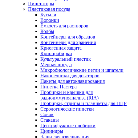
Пипетаторы
Пластиковая посуда
Бутыли
Воронки
Ёмкость для растворов
Колбы
Контейнеры для образцов
Контейнеры для хранения
Криогенная защита
Криопробирки
Культуральный пластик
Мерная посуда
Микробиологические петли и шпатели
Наконечники для дозаторов
Пакеты для автоклавирования
Пипетка Пастера
Пробирки и крышки для
радиоиммуноанализа (RIA)
Пробирки, стрипы и планшеты для ПЦР
Серологические пипетки
Совок
Стаканы
Центрифужные пробирки
Цилиндры
Чаши для взвешивания