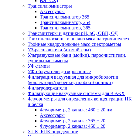
ВЭТСХ)
Трансиллюминаторы
Аксессуары
Трансиллюминатор 365
Трансиллюминатор, 254
Трансиллюминатор, 365
Трансмиттеры и датчики рН, рО, ОВП, ОД
Трихинеллоскопы и анализ мяса на трихинеллез
Тройные квадрупольные масс-спектрометры
УЗ-распылители (атомайзеры)
Ультразвуковые бани (мойки), пароочистители,
сушильные камеры
УФ-лампы
УФ-облучатели дозированные
Фильтрация вакуумная для микробиологии
(коллекторы/гребенки, пробоотборники)
Фильтродержатели
Фильтрующие вакуумные системы для ВЭЖХ
Флуориметры для определения концентрации НК
и белка
Флуориметр, 2 канала: 460 ± 20 нм
Аксессуары
Флуориметр, 2 канала: 365 ± 20
Флуориметр, 2 канала: 460 ± 20
ХПК, БПК определение