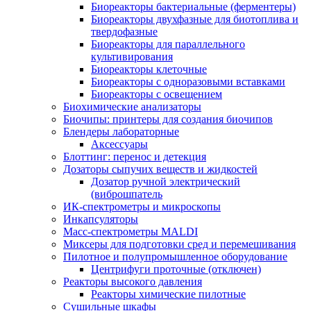
Биореакторы бактериальные (ферментеры)
Биореакторы двухфазные для биотоплива и
твердофазные
Биореакторы для параллельного
культивирования
Биореакторы клеточные
Биореакторы с одноразовыми вставками
Биореакторы с освещением
Биохимические анализаторы
Биочипы: принтеры для создания биочипов
Блендеры лабораторные
Аксессуары
Блоттинг: перенос и детекция
Дозаторы сыпучих веществ и жидкостей
Дозатор ручной электрический
(виброшпатель
ИК-спектрометры и микроскопы
Инкапсуляторы
Масс-спектрометры MALDI
Миксеры для подготовки сред и перемешивания
Пилотное и полупромышленное оборудование
Центрифуги проточные (отключен)
Реакторы высокого давления
Реакторы химические пилотные
Сушильные шкафы