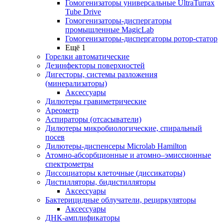
Гомогенизаторы универсальные UltraTurrax
Tube Drive
Гомогенизаторы-диспергаторы
промышленные MagicLab
Гомогенизаторы-диспергаторы ротор-статор
Ещё 1
Горелки автоматические
Дезинфекторы поверхностей
Дигесторы, системы разложения
(минерализаторы)
Аксессуары
Дилютеры гравиметрические
Ареометр
Аспираторы (отсасыватели)
Дилютеры микробиологические, спиральный
посев
Дилютеры-диспенсеры Microlab Hamilton
Атомно-абсорбционные и атомно–эмиссионные
спектрометры
Диссоциаторы клеточные (диссикаторы)
Дистилляторы, бидистилляторы
Аксессуары
Бактерицидные облучатели, рециркуляторы
Аксессуары
ДНК-амплификаторы