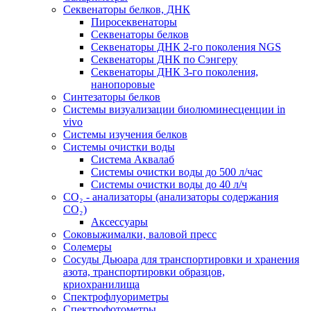
Секвенаторы белков, ДНК
Пиросеквенаторы
Секвенаторы белков
Секвенаторы ДНК 2-го поколения NGS
Секвенаторы ДНК по Сэнгеру
Секвенаторы ДНК 3-го поколения,
нанопоровые
Синтезаторы белков
Системы визуализации биолюминесценции in
vivo
Системы изучения белков
Системы очистки воды
Система Аквалаб
Системы очистки воды до 500 л/час
Системы очистки воды до 40 л/ч
СО₂ - анализаторы (анализаторы содержания
СО₂)
Аксессуары
Соковыжималки, валовой пресс
Солемеры
Сосуды Дьюара для транспортировки и хранения
азота, транспортировки образцов,
криохранилища
Спектрофлуориметры
Спектрофотометры