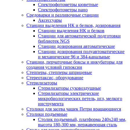
Спектрофотометры кюветные
Спектрофотометры нано
Средоварки и разливочные станции
Аксессуары
Станции выделения НК и белков, дозирования
Станции выделения НК и белков
Станции для автоматической подготовки
библиотек NGS
Станции дозирования автоматические
Станции дозирования полуавтоматические
и механические 96 и 384-канальные
Станции, перчаточные боксы и инкубаторы для
создания условий гипоксии
Степперы, степперы шприцевые
Стереотаксис, оборудование
Стерилизаторы
Стерилизаторы суховоздушные
Стерилизаторы электрические
микробиологических петель, игл, мелкого
инструмента
Столики для засева чашек Петри вращающиеся
Столики подъемные
Столик подъемный, платформа 240х240 мм,
высота 180-300 мм, нержавеющая сталь
Столы для весов антивибрационные