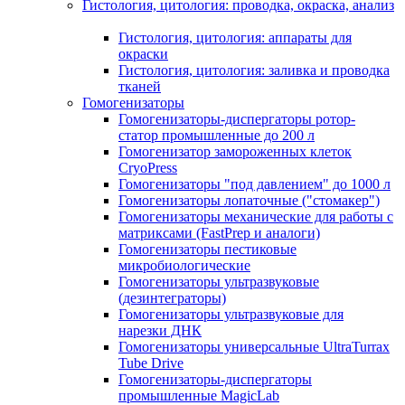
Гистология, цитология: проводка, окраска, анализ
Гистология, цитология: аппараты для
окраски
Гистология, цитология: заливка и проводка
тканей
Гомогенизаторы
Гомогенизаторы-диспергаторы ротор-
статор промышленные до 200 л
Гомогенизатор замороженных клеток
CryoPress
Гомогенизаторы "под давлением" до 1000 л
Гомогенизаторы лопаточные ("стомакер")
Гомогенизаторы механические для работы с
матриксами (FastPrep и аналоги)
Гомогенизаторы пестиковые
микробиологические
Гомогенизаторы ультразвуковые
(дезинтеграторы)
Гомогенизаторы ультразвуковые для
нарезки ДНК
Гомогенизаторы универсальные UltraTurrax
Tube Drive
Гомогенизаторы-диспергаторы
промышленные MagicLab