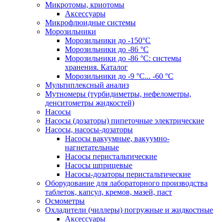
Микротомы, криотомы
Аксессуары
Микрофлюидные системы
Морозильники
Морозильники до -150°С
Морозильники до -86 °C
Морозильники до -86 °C: системы
хранения. Каталог
Морозильники до -9 °C... -60 °C
Мультиплексный анализ
Мутномеры (турбидиметры, нефелометры,
денситометры жидкостей)
Насосы
Насосы (дозаторы) пипеточные электрические
Насосы, насосы-дозаторы
Насосы вакуумные, вакуумно-
нагнетательные
Насосы перистальтические
Насосы шприцевые
Насосы-дозаторы перистальтические
Оборудование для лабораторного производства
таблеток, капсул, кремов, мазей, паст
Осмометры
Охладители (чиллеры) погружные и жидкостные
Аксессуары