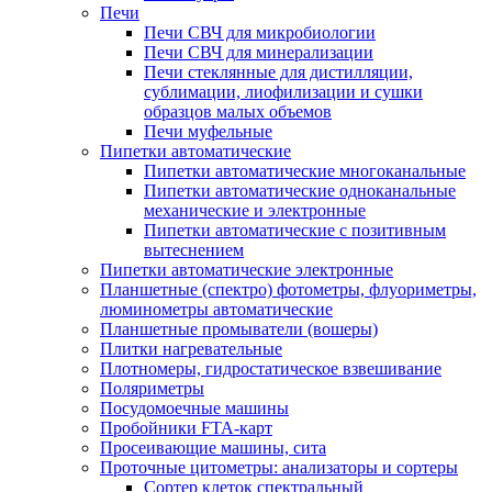
Печи
Печи СВЧ для микробиологии
Печи СВЧ для минерализации
Печи стеклянные для дистилляции,
сублимации, лиофилизации и сушки
образцов малых объемов
Печи муфельные
Пипетки автоматические
Пипетки автоматические многоканальные
Пипетки автоматические одноканальные
механические и электронные
Пипетки автоматические с позитивным
вытеснением
Пипетки автоматические электронные
Планшетные (спектро) фотометры, флуориметры,
люминометры автоматические
Планшетные промыватели (вошеры)
Плитки нагревательные
Плотномеры, гидростатическое взвешивание
Поляриметры
Посудомоечные машины
Пробойники FTA-карт
Просеивающие машины, сита
Проточные цитометры: анализаторы и сортеры
Сортер клеток спектральный