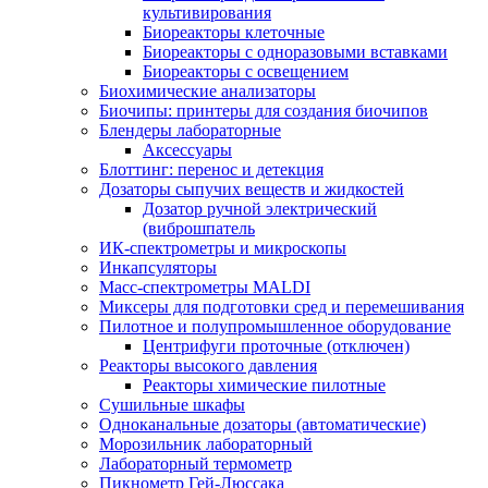
культивирования
Биореакторы клеточные
Биореакторы с одноразовыми вставками
Биореакторы с освещением
Биохимические анализаторы
Биочипы: принтеры для создания биочипов
Блендеры лабораторные
Аксессуары
Блоттинг: перенос и детекция
Дозаторы сыпучих веществ и жидкостей
Дозатор ручной электрический
(виброшпатель
ИК-спектрометры и микроскопы
Инкапсуляторы
Масс-спектрометры MALDI
Миксеры для подготовки сред и перемешивания
Пилотное и полупромышленное оборудование
Центрифуги проточные (отключен)
Реакторы высокого давления
Реакторы химические пилотные
Сушильные шкафы
Одноканальные дозаторы (автоматические)
Морозильник лабораторный
Лабораторный термометр
Пикнометр Гей-Люссака