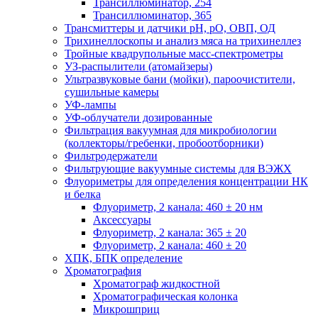
Трансиллюминатор, 254
Трансиллюминатор, 365
Трансмиттеры и датчики рН, рО, ОВП, ОД
Трихинеллоскопы и анализ мяса на трихинеллез
Тройные квадрупольные масс-спектрометры
УЗ-распылители (атомайзеры)
Ультразвуковые бани (мойки), пароочистители,
сушильные камеры
УФ-лампы
УФ-облучатели дозированные
Фильтрация вакуумная для микробиологии
(коллекторы/гребенки, пробоотборники)
Фильтродержатели
Фильтрующие вакуумные системы для ВЭЖХ
Флуориметры для определения концентрации НК
и белка
Флуориметр, 2 канала: 460 ± 20 нм
Аксессуары
Флуориметр, 2 канала: 365 ± 20
Флуориметр, 2 канала: 460 ± 20
ХПК, БПК определение
Хроматография
Хроматограф жидкостной
Хроматографическая колонка
Микрошприц