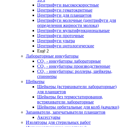
Центрифуги высокоскоростные
Центрифуги гематокритные
Центрифуги для планшетов
Центрифуги молочные (центрифуги для
определения жирности молока)
Центрифуги мультифункциональные
Центрифуги проточные
Центрифуги ультра
Центрифуги цитологические
Ещё 2
Лабораторные инкубаторы
СО₂ - инкубаторы лабораторные
СО₂ - инкубаторы производственные
СО₂ - инкубаторы: роллеры, шейкеры,
спиннеры
Шейкеры
Шейкеры (встряхиватели лабораторные)
для планшетов
Шейкеры без термостатирования,
встряхиватели лабораторные
Шейкеры орбитальные для колб (качалки)
Запаиватели, запечатыватели планшетов
Аксессуары
Изоляторы для стерильных работ