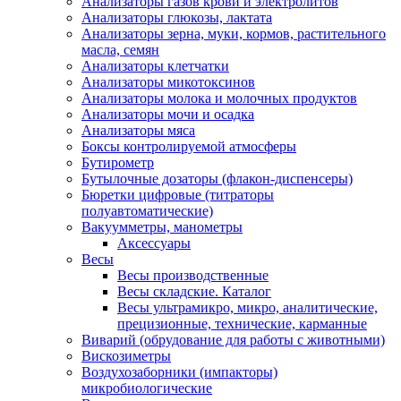
Анализаторы газов крови и электролитов
Анализаторы глюкозы, лактата
Анализаторы зерна, муки, кормов, растительного
масла, семян
Анализаторы клетчатки
Анализаторы микотоксинов
Анализаторы молока и молочных продуктов
Анализаторы мочи и осадка
Анализаторы мяса
Боксы контролируемой атмосферы
Бутирометр
Бутылочные дозаторы (флакон-диспенсеры)
Бюретки цифровые (титраторы
полуавтоматические)
Вакуумметры, манометры
Аксессуары
Весы
Весы производственные
Весы складские. Каталог
Весы ультрамикро, микро, аналитические,
прецизионные, технические, карманные
Виварий (обрудование для работы с животными)
Вискозиметры
Воздухозаборники (импакторы)
микробиологические