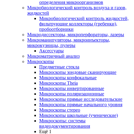
определения микроорганизмов
Микробиологический контроль воздуха и газов,
жидкостей
Микробиологический контроль жидкостей,
фильтрующие коллекторы (гребенки),
пробоотборники
Микродиссекторы, микроперфораторы, лазеры
Микроманипуляторы, микроинъекторы,
микрокузницы, пулеры
Аксессуары
Микроматричный анализ
Микроскопы
Предметные стекла
Микроскопы зондовые сканирующие
Микроскопы конфокальные
Микроскопы Theia
Микроскопы инвертированные
Микроскопы поляризационные
Микроскопы прямые исследовательские
Микроскопы прямые начального уровня
Микроскопы стерео
Микроскопы школьные (ученические)
Микроскопы: системы
видеодокументирования
Ещё 1