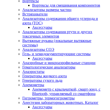
Вортексы
Вортексы для смешивания компонентов
Анализаторы размера частиц
Встряхиватели
Анализаторы содержания общего углерода и
азота (ТОС)
Аксессуары
Анализаторы содержания ртути и других
токсичных элементов
Вытяжные рукава (локальные вытяжные
системы)
Анализаторы СОЭ
Гель- и хемидокументирующие системы
Аксессуары
Анаэробные и микроаэрофильные станции
Гематологические анализаторы
Анаэростаты
Генераторы жидкого азота
Генераторы сухого льда
Анемометры
Анемометр с крыльчаткой, смарт-зонд, с
Bluetooth, управляемый со смартфона
Гигрометры, термогигрометры
Анестезия лабораторных животных. Каталог
Аксессуары