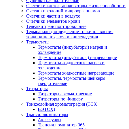
Сушилки распылительные
Счетчики клеток, анализаторы жизнеспособности
Счетчики колоний микроорганизмов
Счетчики частиц в воздухе
Счетчики элементов крови
Тележки транспортировочные
Термоанализ, определение точки плавления,
точки кипения, точки каплепадения
Термостаты
Термостаты (инкубаторы) нагрев и
охлаждение
Термостаты (инкубаторы) нагревающие
Термостаты жидкостные нагрев и
охлаждение
Термостаты жидкостные нагревающие
Термостаты, термостаты-шейкеры
твердотельные
Титраторы
Титраторы автоматические
Титраторы по Фишеру
Тонкослойная хроматография (ТСХ
ВЭТСХ)
Трансиллюминаторы
Аксессуары
Трансиллюминатор 365