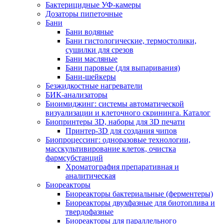
Бактерицидные УФ-камеры
Дозаторы пипеточные
Бани
Бани водяные
Бани гистологические, термостолики,
сушилки для срезов
Бани масляные
Бани паровые (для выпаривания)
Бани-шейкеры
Безжидкостные нагреватели
БИК-анализаторы
Биоимиджинг: системы автоматической
визуализации и клеточного скрининга. Каталог
Биопринтеры 3D, наборы для 3D печати
Принтер-3D для создания чипов
Биопроцессинг: одноразовые технологии,
масскультивирование клеток, очистка
фармсубстанций
Хроматография препаративная и
аналитическая
Биореакторы
Биореакторы бактериальные (ферментеры)
Биореакторы двухфазные для биотоплива и
твердофазные
Биореакторы для параллельного