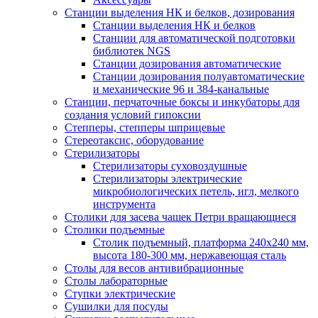
Станции выделения НК и белков, дозирования
Станции выделения НК и белков
Станции для автоматической подготовки
библиотек NGS
Станции дозирования автоматические
Станции дозирования полуавтоматические
и механические 96 и 384-канальные
Станции, перчаточные боксы и инкубаторы для
создания условий гипоксии
Степперы, степперы шприцевые
Стереотаксис, оборудование
Стерилизаторы
Стерилизаторы суховоздушные
Стерилизаторы электрические
микробиологических петель, игл, мелкого
инструмента
Столики для засева чашек Петри вращающиеся
Столики подъемные
Столик подъемный, платформа 240х240 мм,
высота 180-300 мм, нержавеющая сталь
Столы для весов антивибрационные
Столы лабораторные
Ступки электрические
Сушилки для посуды