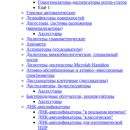
Гомогенизаторы-диспергаторы ротор-статор
Ещё 1
Горелки автоматические
Дезинфекторы поверхностей
Дигесторы, системы разложения
(минерализаторы)
Аксессуары
Дилютеры гравиметрические
Ареометр
Аспираторы (отсасыватели)
Дилютеры микробиологические, спиральный
посев
Дилютеры-диспенсеры Microlab Hamilton
Атомно-абсорбционные и атомно–эмиссионные
спектрометры
Диссоциаторы клеточные (диссикаторы)
Дистилляторы, бидистилляторы
Аксессуары
Бактерицидные облучатели, рециркуляторы
Аксессуары
ДНК-амплификаторы
ДНК-амплификаторы "в реальном времени"
ДНК-амплификаторы "классические"
ДНК-амплификаторы для изотермической
ПЦР