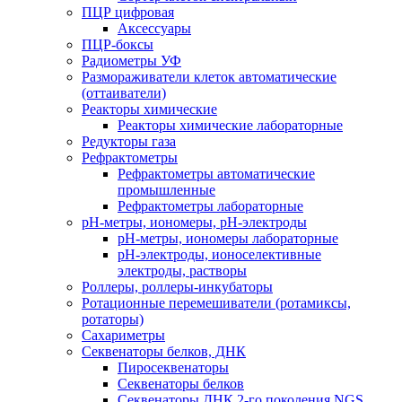
ПЦР цифровая
Аксессуары
ПЦР-боксы
Радиометры УФ
Размораживатели клеток автоматические
(оттаиватели)
Реакторы химические
Реакторы химические лабораторные
Редукторы газа
Рефрактометры
Рефрактометры автоматические
промышленные
Рефрактометры лабораторные
рН-метры, иономеры, рН-электроды
рН-метры, иономеры лабораторные
рН-электроды, ионоселективные
электроды, растворы
Роллеры, роллеры-инкубаторы
Ротационные перемешиватели (ротамиксы,
ротаторы)
Сахариметры
Секвенаторы белков, ДНК
Пиросеквенаторы
Секвенаторы белков
Секвенаторы ДНК 2-го поколения NGS