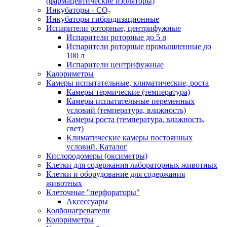
(фармацевтические изоляторы)
Инкубаторы - CO₂
Инкубаторы гибридизационные
Испарители роторные, центрифужные
Испарители роторные до 5 л
Испарители роторные промышленные до
100 л
Испарители центрифужные
Калориметры
Камеры испытательные, климатические, роста
Камеры термические (температура)
Камеры испытательные переменных
условий (температура, влажность)
Камеры роста (температура, влажность,
свет)
Климатические камеры постоянных
условий. Каталог
Кислородомеры (оксиметры)
Клетки для содержания лабораторных животных
Клетки и оборудование для содержания
животных
Клеточные "перфораторы"
Аксессуары
Колбонагреватели
Колориметры