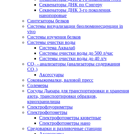
Секвенаторы ДНК по Сэнгеру
Секвенаторы ДНК 3-го поколения,
нанопоровые
Синтезаторы белков
Системы визуализации биолюминесценции in
vivo
Системы изучения белков
Системы очистки воды
Система Аквалаб
Системы очистки воды до 500 л/час
Системы очистки воды до 40 л/ч
СО₂ - анализаторы (анализаторы содержания
СО₂)
Аксессуары
Соковыжималки, валовой пресс
Солемеры
Сосуды Дьюара для транспортировки и хранения
азота, транспортировки образцов,
криохранилища
Спектрофлуориметры
Спектрофотометры
Спектрофотометры кюветные
Спектрофотометры нано
Средоварки и разливочные станции
Аксессуары