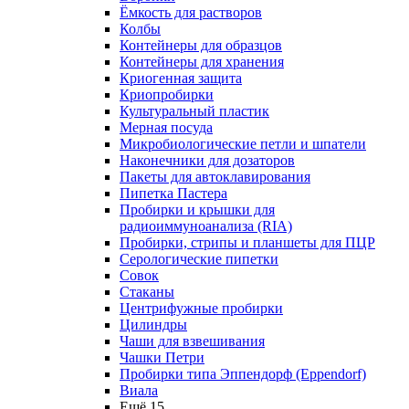
Ёмкость для растворов
Колбы
Контейнеры для образцов
Контейнеры для хранения
Криогенная защита
Криопробирки
Культуральный пластик
Мерная посуда
Микробиологические петли и шпатели
Наконечники для дозаторов
Пакеты для автоклавирования
Пипетка Пастера
Пробирки и крышки для
радиоиммуноанализа (RIA)
Пробирки, стрипы и планшеты для ПЦР
Серологические пипетки
Совок
Стаканы
Центрифужные пробирки
Цилиндры
Чаши для взвешивания
Чашки Петри
Пробирки типа Эппендорф (Eppendorf)
Виала
Ещё 15