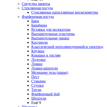
Средства защиты
Стеклянная посуда
Стеклянные капиллярные вискозиметры
Фарфоровая посуда
Баки
Барабаны
Вставки для эксикатора
Выпарительные пластины
Выпарительные чашки
Кастрюли
Классический неполяризующийся электрод
Кружки
Крышки к тиглям
Лодочки
Ложки
Ложки-шпатели
Мелющие тела (шары)
Пест
Стаканы
Ступки
Тигли
Фарфоровый бой
Шпатели
Ещё 9
Штативы