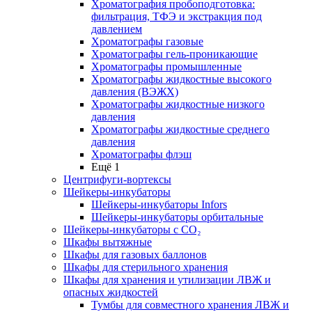
Хроматография пробоподготовка:
фильтрация, ТФЭ и экстракция под
давлением
Хроматографы газовые
Хроматографы гель-проникающие
Хроматографы промышленные
Хроматографы жидкостные высокого
давления (ВЭЖХ)
Хроматографы жидкостные низкого
давления
Хроматографы жидкостные среднего
давления
Хроматографы флэш
Ещё 1
Центрифуги-вортексы
Шейкеры-инкубаторы
Шейкеры-инкубаторы Infors
Шейкеры-инкубаторы орбитальные
Шейкеры-инкубаторы с CО₂
Шкафы вытяжные
Шкафы для газовых баллонов
Шкафы для стерильного хранения
Шкафы для хранения и утилизации ЛВЖ и
опасных жидкостей
Тумбы для совместного хранения ЛВЖ и