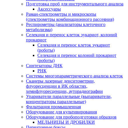
Подготовка проб для инструментального анализа
Аксессуары
Раман-спектрометры и микроскопы
(спектрометры комбинационного рассеяния)
Респирометры (анализаторы клеточного
метаболизма)
Селекция и перенос клеток эукариот, колоний
прокариот
Селекция и перенос клеток эукариот
(роботы)
Селекция и перенос колоний прокариот
(роботы)
Синтезаторы ДНК
РНК
Системы многопараметрического анализа клеток
Сканеры лазерные денситометрии,
флуоресценции в ИК областях,
хемифлуоресценции, ауторадиографии
Упариватели параллельные (выпариватели,
концентраторы параллельные)
Фильтрация промышленная
Оборудование для культивирования
Оборудование для пробоподготовки образцов
МЕЛЬНИЦЫ И ДРОБИЛКИ
Перчаточные боксы