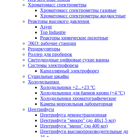
Хроматомасс спектрометры
Хроматомасс спектрометры газовые
Хроматомасс спектрометры жидкостные
Реакторы высокого давления
Asynt
Top Industrie
Реакторы химические пилотные
ЭКО: рабочие станции
Рециркуляторы
Роллер для пробирок
Светодиодные цифровые сухие ванны
Системы электрофореза
Капиллярный электрофорез
Сушильные шкафы
Холодильники
Холодильники +2...+23 °С
Холодильники для банков крови (+4 °С)
Холодильники хроматографические
Камера морозильная лабораторная
Центрифуги
Центрифуга демонстрационная
Центрифуги "микро" (до 48x1,5 мл)
Центрифуги "мини" (до 400 мл)
Центрифуги высокопроизводительные до
16 л