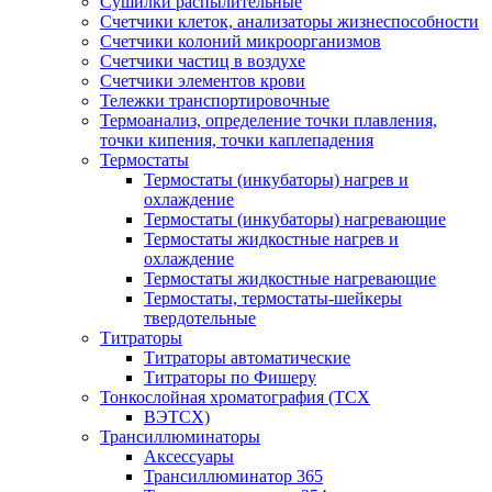
Сушилки распылительные
Счетчики клеток, анализаторы жизнеспособности
Счетчики колоний микроорганизмов
Счетчики частиц в воздухе
Счетчики элементов крови
Тележки транспортировочные
Термоанализ, определение точки плавления,
точки кипения, точки каплепадения
Термостаты
Термостаты (инкубаторы) нагрев и
охлаждение
Термостаты (инкубаторы) нагревающие
Термостаты жидкостные нагрев и
охлаждение
Термостаты жидкостные нагревающие
Термостаты, термостаты-шейкеры
твердотельные
Титраторы
Титраторы автоматические
Титраторы по Фишеру
Тонкослойная хроматография (ТСХ
ВЭТСХ)
Трансиллюминаторы
Аксессуары
Трансиллюминатор 365