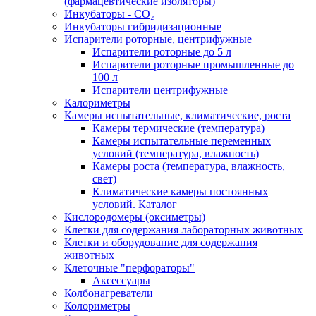
(фармацевтические изоляторы)
Инкубаторы - CO₂
Инкубаторы гибридизационные
Испарители роторные, центрифужные
Испарители роторные до 5 л
Испарители роторные промышленные до
100 л
Испарители центрифужные
Калориметры
Камеры испытательные, климатические, роста
Камеры термические (температура)
Камеры испытательные переменных
условий (температура, влажность)
Камеры роста (температура, влажность,
свет)
Климатические камеры постоянных
условий. Каталог
Кислородомеры (оксиметры)
Клетки для содержания лабораторных животных
Клетки и оборудование для содержания
животных
Клеточные "перфораторы"
Аксессуары
Колбонагреватели
Колориметры