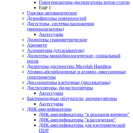
Гомогенизаторы-диспергаторы ротор-статор
Ещё 1
Горелки автоматические
Дезинфекторы поверхностей
Дигесторы, системы разложения
(минерализаторы)
Аксессуары
Дилютеры гравиметрические
Ареометр
Аспираторы (отсасыватели)
Дилютеры микробиологические, спиральный
посев
Дилютеры-диспенсеры Microlab Hamilton
Атомно-абсорбционные и атомно–эмиссионные
спектрометры
Диссоциаторы клеточные (диссикаторы)
Дистилляторы, бидистилляторы
Аксессуары
Бактерицидные облучатели, рециркуляторы
Аксессуары
ДНК-амплификаторы
ДНК-амплификаторы "в реальном времени"
ДНК-амплификаторы "классические"
ДНК-амплификаторы для изотермической
ПЦР