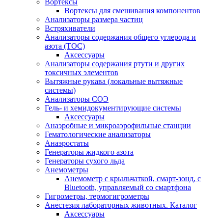
Вортексы
Вортексы для смешивания компонентов
Анализаторы размера частиц
Встряхиватели
Анализаторы содержания общего углерода и
азота (ТОС)
Аксессуары
Анализаторы содержания ртути и других
токсичных элементов
Вытяжные рукава (локальные вытяжные
системы)
Анализаторы СОЭ
Гель- и хемидокументирующие системы
Аксессуары
Анаэробные и микроаэрофильные станции
Гематологические анализаторы
Анаэростаты
Генераторы жидкого азота
Генераторы сухого льда
Анемометры
Анемометр с крыльчаткой, смарт-зонд, с
Bluetooth, управляемый со смартфона
Гигрометры, термогигрометры
Анестезия лабораторных животных. Каталог
Аксессуары