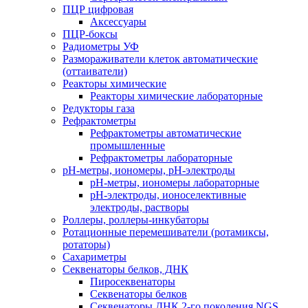
ПЦР цифровая
Аксессуары
ПЦР-боксы
Радиометры УФ
Размораживатели клеток автоматические
(оттаиватели)
Реакторы химические
Реакторы химические лабораторные
Редукторы газа
Рефрактометры
Рефрактометры автоматические
промышленные
Рефрактометры лабораторные
рН-метры, иономеры, рН-электроды
рН-метры, иономеры лабораторные
рН-электроды, ионоселективные
электроды, растворы
Роллеры, роллеры-инкубаторы
Ротационные перемешиватели (ротамиксы,
ротаторы)
Сахариметры
Секвенаторы белков, ДНК
Пиросеквенаторы
Секвенаторы белков
Секвенаторы ДНК 2-го поколения NGS