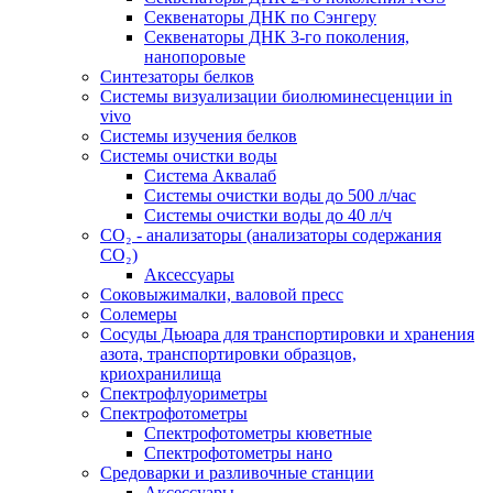
Секвенаторы ДНК по Сэнгеру
Секвенаторы ДНК 3-го поколения,
нанопоровые
Синтезаторы белков
Системы визуализации биолюминесценции in
vivo
Системы изучения белков
Системы очистки воды
Система Аквалаб
Системы очистки воды до 500 л/час
Системы очистки воды до 40 л/ч
СО₂ - анализаторы (анализаторы содержания
СО₂)
Аксессуары
Соковыжималки, валовой пресс
Солемеры
Сосуды Дьюара для транспортировки и хранения
азота, транспортировки образцов,
криохранилища
Спектрофлуориметры
Спектрофотометры
Спектрофотометры кюветные
Спектрофотометры нано
Средоварки и разливочные станции
Аксессуары