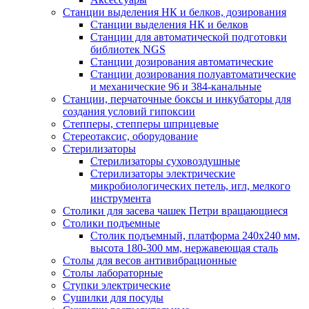
Станции выделения НК и белков, дозирования
Станции выделения НК и белков
Станции для автоматической подготовки
библиотек NGS
Станции дозирования автоматические
Станции дозирования полуавтоматические
и механические 96 и 384-канальные
Станции, перчаточные боксы и инкубаторы для
создания условий гипоксии
Степперы, степперы шприцевые
Стереотаксис, оборудование
Стерилизаторы
Стерилизаторы суховоздушные
Стерилизаторы электрические
микробиологических петель, игл, мелкого
инструмента
Столики для засева чашек Петри вращающиеся
Столики подъемные
Столик подъемный, платформа 240х240 мм,
высота 180-300 мм, нержавеющая сталь
Столы для весов антивибрационные
Столы лабораторные
Ступки электрические
Сушилки для посуды