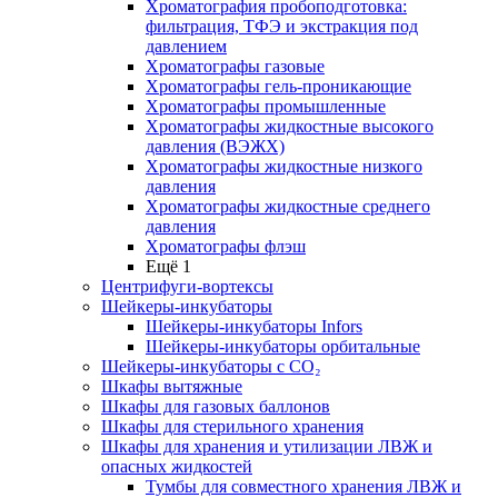
Хроматография пробоподготовка:
фильтрация, ТФЭ и экстракция под
давлением
Хроматографы газовые
Хроматографы гель-проникающие
Хроматографы промышленные
Хроматографы жидкостные высокого
давления (ВЭЖХ)
Хроматографы жидкостные низкого
давления
Хроматографы жидкостные среднего
давления
Хроматографы флэш
Ещё 1
Центрифуги-вортексы
Шейкеры-инкубаторы
Шейкеры-инкубаторы Infors
Шейкеры-инкубаторы орбитальные
Шейкеры-инкубаторы с CО₂
Шкафы вытяжные
Шкафы для газовых баллонов
Шкафы для стерильного хранения
Шкафы для хранения и утилизации ЛВЖ и
опасных жидкостей
Тумбы для совместного хранения ЛВЖ и