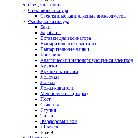
Средства защиты
Стеклянная посуда
Стеклянные капиллярные вискозиметры
Фарфоровая посуда
Баки
Барабаны
Вставки для эксикатора
Выпарительные пластины
Выпарительные чашки
Кастрюли
Классический неполяризующийся электрод
Кружки
Крышки к тиглям
Лодочки
Ложки
Ложки-шпатели
Мелющие тела (шары)
Пест
Стаканы
Ступки
Тигли
Фарфоровый бой
Шпатели
Ещё 9
Штативы