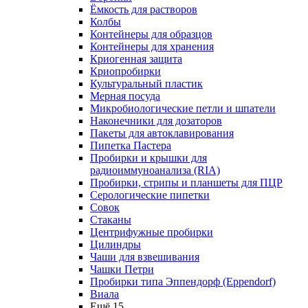
Ёмкость для растворов
Колбы
Контейнеры для образцов
Контейнеры для хранения
Криогенная защита
Криопробирки
Культуральный пластик
Мерная посуда
Микробиологические петли и шпатели
Наконечники для дозаторов
Пакеты для автоклавирования
Пипетка Пастера
Пробирки и крышки для
радиоиммуноанализа (RIA)
Пробирки, стрипы и планшеты для ПЦР
Серологические пипетки
Совок
Стаканы
Центрифужные пробирки
Цилиндры
Чаши для взвешивания
Чашки Петри
Пробирки типа Эппендорф (Eppendorf)
Виала
Ещё 15