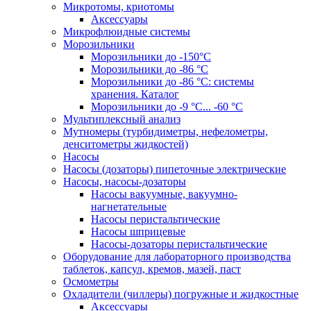
Микротомы, криотомы
Аксессуары
Микрофлюидные системы
Морозильники
Морозильники до -150°С
Морозильники до -86 °C
Морозильники до -86 °C: системы
хранения. Каталог
Морозильники до -9 °C... -60 °C
Мультиплексный анализ
Мутномеры (турбидиметры, нефелометры,
денситометры жидкостей)
Насосы
Насосы (дозаторы) пипеточные электрические
Насосы, насосы-дозаторы
Насосы вакуумные, вакуумно-
нагнетательные
Насосы перистальтические
Насосы шприцевые
Насосы-дозаторы перистальтические
Оборудование для лабораторного производства
таблеток, капсул, кремов, мазей, паст
Осмометры
Охладители (чиллеры) погружные и жидкостные
Аксессуары