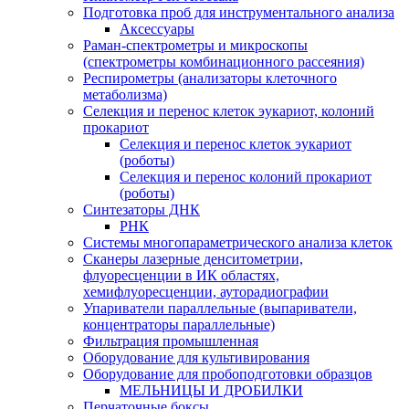
Подготовка проб для инструментального анализа
Аксессуары
Раман-спектрометры и микроскопы
(спектрометры комбинационного рассеяния)
Респирометры (анализаторы клеточного
метаболизма)
Селекция и перенос клеток эукариот, колоний
прокариот
Селекция и перенос клеток эукариот
(роботы)
Селекция и перенос колоний прокариот
(роботы)
Синтезаторы ДНК
РНК
Системы многопараметрического анализа клеток
Сканеры лазерные денситометрии,
флуоресценции в ИК областях,
хемифлуоресценции, ауторадиографии
Упариватели параллельные (выпариватели,
концентраторы параллельные)
Фильтрация промышленная
Оборудование для культивирования
Оборудование для пробоподготовки образцов
МЕЛЬНИЦЫ И ДРОБИЛКИ
Перчаточные боксы