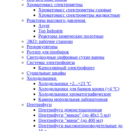
Хроматомасс спектрометры
Хроматомасс спектрометры газовые
Хроматомасс спектрометры жидкостные
Реакторы высокого давления
Asynt
Top Industrie
Реакторы химические пилотные
ЭКО: рабочие станции
Рециркуляторы
Роллер для пробирок
Светодиодные цифровые сухие ванны
Системы электрофореза
Капиллярный электрофорез
Сушильные шкафы
Холодильники
Холодильники +2...+23 °С
Холодильники для банков крови (+4 °С)
Холодильники хроматографические
Камера морозильная лабораторная
Центрифуги
Центрифуга демонстрационная
Центрифуги "микро" (до 48x1,5 мл)
Центрифуги "мини" (до 400 мл)
Центрифуги высокопроизводительные до
16 л