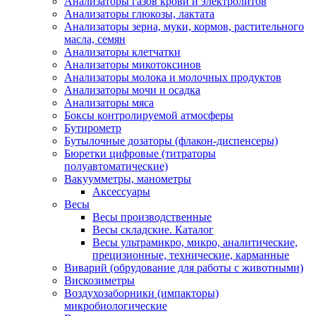
Анализаторы газов крови и электролитов
Анализаторы глюкозы, лактата
Анализаторы зерна, муки, кормов, растительного
масла, семян
Анализаторы клетчатки
Анализаторы микотоксинов
Анализаторы молока и молочных продуктов
Анализаторы мочи и осадка
Анализаторы мяса
Боксы контролируемой атмосферы
Бутирометр
Бутылочные дозаторы (флакон-диспенсеры)
Бюретки цифровые (титраторы
полуавтоматические)
Вакуумметры, манометры
Аксессуары
Весы
Весы производственные
Весы складские. Каталог
Весы ультрамикро, микро, аналитические,
прецизионные, технические, карманные
Виварий (обрудование для работы с животными)
Вискозиметры
Воздухозаборники (импакторы)
микробиологические