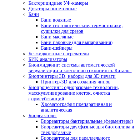
Бактерицидные УФ-камеры
Дозаторы пипеточные
Бани
Бани водяные
Бани гистологические, термостолики,
сушилки для срезов
Бани масляные
Бани паровые (для выпаривания)
Бани-шейкеры
Безжидкостные нагреватели
БИК-анализаторы
Биоимиджинг: системы автоматической
визуализации и клеточного скрининга. Каталог
Биопринтеры 3D, наборы для 3D печати
Принтер-3D для создания чипов
Биопроцессинг: одноразовые технологии,
масскультивирование клеток, очистка
фармсубстанций
Хроматография препаративная и
аналитическая
Биореакторы
Биореакторы бактериальные (ферментеры)
Биореакторы двухфазные для биотоплива и
твердофазные
Биореакторы для параллельного