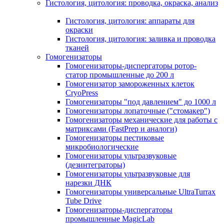
Гистология, цитология: проводка, окраска, анализ
Гистология, цитология: аппараты для
окраски
Гистология, цитология: заливка и проводка
тканей
Гомогенизаторы
Гомогенизаторы-диспергаторы ротор-
статор промышленные до 200 л
Гомогенизатор замороженных клеток
CryoPress
Гомогенизаторы "под давлением" до 1000 л
Гомогенизаторы лопаточные ("стомакер")
Гомогенизаторы механические для работы с
матриксами (FastPrep и аналоги)
Гомогенизаторы пестиковые
микробиологические
Гомогенизаторы ультразвуковые
(дезинтеграторы)
Гомогенизаторы ультразвуковые для
нарезки ДНК
Гомогенизаторы универсальные UltraTurrax
Tube Drive
Гомогенизаторы-диспергаторы
промышленные MagicLab