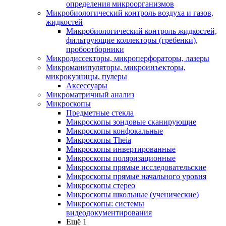
определения микроорганизмов
Микробиологический контроль воздуха и газов,
жидкостей
Микробиологический контроль жидкостей,
фильтрующие коллекторы (гребенки),
пробоотборники
Микродиссекторы, микроперфораторы, лазеры
Микроманипуляторы, микроинъекторы,
микрокузницы, пулеры
Аксессуары
Микроматричный анализ
Микроскопы
Предметные стекла
Микроскопы зондовые сканирующие
Микроскопы конфокальные
Микроскопы Theia
Микроскопы инвертированные
Микроскопы поляризационные
Микроскопы прямые исследовательские
Микроскопы прямые начального уровня
Микроскопы стерео
Микроскопы школьные (ученические)
Микроскопы: системы
видеодокументирования
Ещё 1