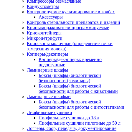
Компрессоры безмасляные
Кондуктометры
Контролируемое культивирование в колбах
Аксессуары
Контроль стерильности препаратов и изделий
Криозамораживатели программируемые
Криоконтейнеры
Микроцетрифуги
Криоскопы молочные (определение точки
замерзания молока)
Кэпперы/декэпперы
Кэпперы/декэпперы: временно
недоступные
Ламинарные шкафы
Боксы (шкафы) биологической
безопасности (ламинары)
Боксы (шкафы) биологической
безопасности для работы с животными
Ламинарные шкафыи
Боксы (шкафы) биологической
безопасности для работы с цитостатиками
Лиофильные сушилки
Лиофильные сушилки до 18 л
Лиофильные сушилки пилотные до 50 л
Логгеры, сбор, передача, документирование