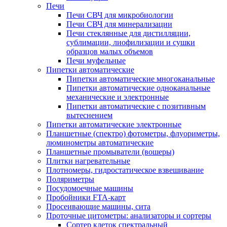
Печи
Печи СВЧ для микробиологии
Печи СВЧ для минерализации
Печи стеклянные для дистилляции,
сублимации, лиофилизации и сушки
образцов малых объемов
Печи муфельные
Пипетки автоматические
Пипетки автоматические многоканальные
Пипетки автоматические одноканальные
механические и электронные
Пипетки автоматические с позитивным
вытеснением
Пипетки автоматические электронные
Планшетные (спектро) фотометры, флуориметры,
люминометры автоматические
Планшетные промыватели (вошеры)
Плитки нагревательные
Плотномеры, гидростатическое взвешивание
Поляриметры
Посудомоечные машины
Пробойники FTA-карт
Просеивающие машины, сита
Проточные цитометры: анализаторы и сортеры
Сортер клеток спектральный