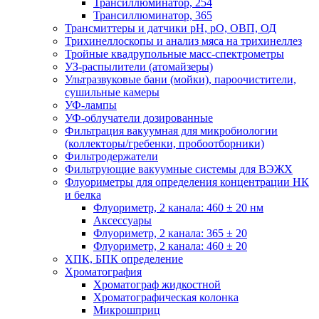
Трансиллюминатор, 254
Трансиллюминатор, 365
Трансмиттеры и датчики рН, рО, ОВП, ОД
Трихинеллоскопы и анализ мяса на трихинеллез
Тройные квадрупольные масс-спектрометры
УЗ-распылители (атомайзеры)
Ультразвуковые бани (мойки), пароочистители,
сушильные камеры
УФ-лампы
УФ-облучатели дозированные
Фильтрация вакуумная для микробиологии
(коллекторы/гребенки, пробоотборники)
Фильтродержатели
Фильтрующие вакуумные системы для ВЭЖХ
Флуориметры для определения концентрации НК
и белка
Флуориметр, 2 канала: 460 ± 20 нм
Аксессуары
Флуориметр, 2 канала: 365 ± 20
Флуориметр, 2 канала: 460 ± 20
ХПК, БПК определение
Хроматография
Хроматограф жидкостной
Хроматографическая колонка
Микрошприц