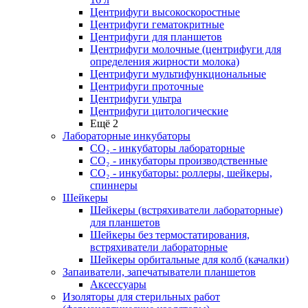
Центрифуги высокоскоростные
Центрифуги гематокритные
Центрифуги для планшетов
Центрифуги молочные (центрифуги для
определения жирности молока)
Центрифуги мультифункциональные
Центрифуги проточные
Центрифуги ультра
Центрифуги цитологические
Ещё 2
Лабораторные инкубаторы
СО₂ - инкубаторы лабораторные
СО₂ - инкубаторы производственные
СО₂ - инкубаторы: роллеры, шейкеры,
спиннеры
Шейкеры
Шейкеры (встряхиватели лабораторные)
для планшетов
Шейкеры без термостатирования,
встряхиватели лабораторные
Шейкеры орбитальные для колб (качалки)
Запаиватели, запечатыватели планшетов
Аксессуары
Изоляторы для стерильных работ