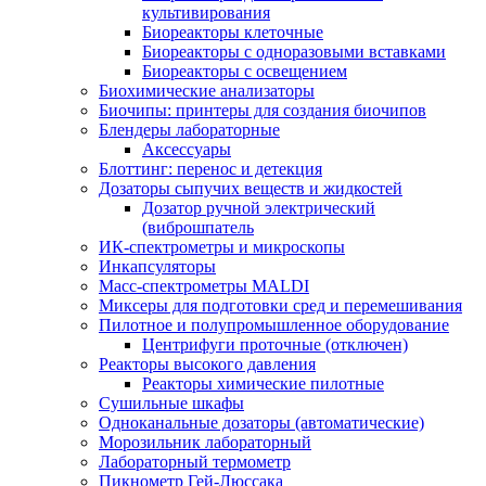
культивирования
Биореакторы клеточные
Биореакторы с одноразовыми вставками
Биореакторы с освещением
Биохимические анализаторы
Биочипы: принтеры для создания биочипов
Блендеры лабораторные
Аксессуары
Блоттинг: перенос и детекция
Дозаторы сыпучих веществ и жидкостей
Дозатор ручной электрический
(виброшпатель
ИК-спектрометры и микроскопы
Инкапсуляторы
Масс-спектрометры MALDI
Миксеры для подготовки сред и перемешивания
Пилотное и полупромышленное оборудование
Центрифуги проточные (отключен)
Реакторы высокого давления
Реакторы химические пилотные
Сушильные шкафы
Одноканальные дозаторы (автоматические)
Морозильник лабораторный
Лабораторный термометр
Пикнометр Гей-Люссака