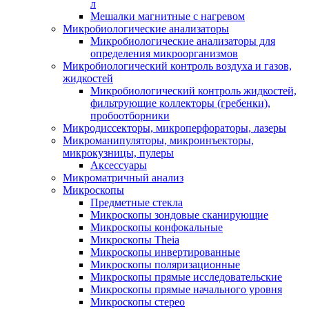
л
Мешалки магнитные с нагревом
Микробиологические анализаторы
Микробиологические анализаторы для
определения микроорганизмов
Микробиологический контроль воздуха и газов,
жидкостей
Микробиологический контроль жидкостей,
фильтрующие коллекторы (гребенки),
пробоотборники
Микродиссекторы, микроперфораторы, лазеры
Микроманипуляторы, микроинъекторы,
микрокузницы, пулеры
Аксессуары
Микроматричный анализ
Микроскопы
Предметные стекла
Микроскопы зондовые сканирующие
Микроскопы конфокальные
Микроскопы Theia
Микроскопы инвертированные
Микроскопы поляризационные
Микроскопы прямые исследовательские
Микроскопы прямые начального уровня
Микроскопы стерео