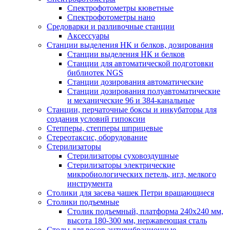
Спектрофотометры кюветные
Спектрофотометры нано
Средоварки и разливочные станции
Аксессуары
Станции выделения НК и белков, дозирования
Станции выделения НК и белков
Станции для автоматической подготовки
библиотек NGS
Станции дозирования автоматические
Станции дозирования полуавтоматические
и механические 96 и 384-канальные
Станции, перчаточные боксы и инкубаторы для
создания условий гипоксии
Степперы, степперы шприцевые
Стереотаксис, оборудование
Стерилизаторы
Стерилизаторы суховоздушные
Стерилизаторы электрические
микробиологических петель, игл, мелкого
инструмента
Столики для засева чашек Петри вращающиеся
Столики подъемные
Столик подъемный, платформа 240х240 мм,
высота 180-300 мм, нержавеющая сталь
Столы для весов антивибрационные