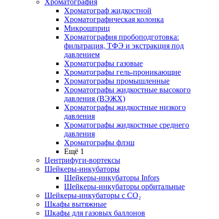
Хроматография
Хроматограф жидкостной
Хроматографическая колонка
Микрошприц
Хроматография пробоподготовка:
фильтрация, ТФЭ и экстракция под
давлением
Хроматографы газовые
Хроматографы гель-проникающие
Хроматографы промышленные
Хроматографы жидкостные высокого
давления (ВЭЖХ)
Хроматографы жидкостные низкого
давления
Хроматографы жидкостные среднего
давления
Хроматографы флэш
Ещё 1
Центрифуги-вортексы
Шейкеры-инкубаторы
Шейкеры-инкубаторы Infors
Шейкеры-инкубаторы орбитальные
Шейкеры-инкубаторы с CО₂
Шкафы вытяжные
Шкафы для газовых баллонов