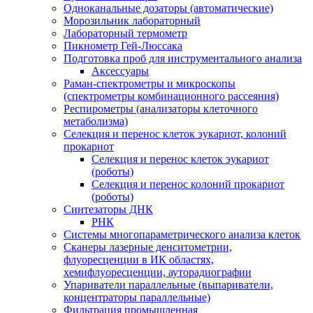
Одноканальные дозаторы (автоматические)
Морозильник лабораторный
Лабораторный термометр
Пикнометр Гей-Люссака
Подготовка проб для инструментального анализа
Аксессуары
Раман-спектрометры и микроскопы
(спектрометры комбинационного рассеяния)
Респирометры (анализаторы клеточного
метаболизма)
Селекция и перенос клеток эукариот, колоний
прокариот
Селекция и перенос клеток эукариот
(роботы)
Селекция и перенос колоний прокариот
(роботы)
Синтезаторы ДНК
РНК
Системы многопараметрического анализа клеток
Сканеры лазерные денситометрии,
флуоресценции в ИК областях,
хемифлуоресценции, ауторадиографии
Упариватели параллельные (выпариватели,
концентраторы параллельные)
Фильтрация промышленная