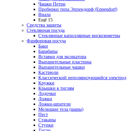
Чашки Петри
Пробирки типа Эппендорф (Eppendorf)
Виала
Ещё 15
Средства защиты
Стеклянная посуда
Стеклянные капиллярные вискозиметры
Фарфоровая посуда
Баки
Барабаны
Вставки для эксикатора
Выпарительные пластины
Выпарительные чашки
Кастрюли
Классический неполяризующийся электрод
Кружки
Крышки к тиглям
Лодочки
Ложки
Ложки-шпатели
Мелющие тела (шары)
Пест
Стаканы
Ступки
Тигли