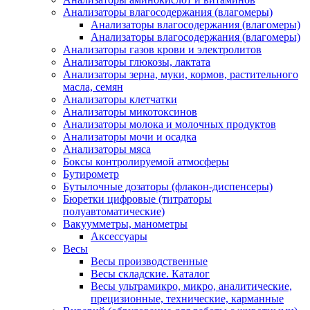
Анализаторы влагосодержания (влагомеры)
Анализаторы влагосодержания (влагомеры)
Анализаторы влагосодержания (влагомеры)
Анализаторы газов крови и электролитов
Анализаторы глюкозы, лактата
Анализаторы зерна, муки, кормов, растительного
масла, семян
Анализаторы клетчатки
Анализаторы микотоксинов
Анализаторы молока и молочных продуктов
Анализаторы мочи и осадка
Анализаторы мяса
Боксы контролируемой атмосферы
Бутирометр
Бутылочные дозаторы (флакон-диспенсеры)
Бюретки цифровые (титраторы
полуавтоматические)
Вакуумметры, манометры
Аксессуары
Весы
Весы производственные
Весы складские. Каталог
Весы ультрамикро, микро, аналитические,
прецизионные, технические, карманные