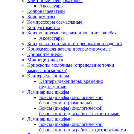
Клеточные "перфораторы"
Аксессуары
Колбонагреватели
Колориметры
Компрессоры безмасляные
Кондуктометры
Контролируемое культивирование в колбах
Аксессуары
Контроль стерильности препаратов и изделий
Криозамораживатели программируемые
Криоконтейнеры
Микроцетрифуги
Криоскопы молочные (определение точки
замерзания молока)
Кэпперы/декэпперы
Кэпперы/декэпперы: временно
недоступные
Ламинарные шкафы
Боксы (шкафы) биологической
безопасности (ламинары)
Боксы (шкафы) биологической
безопасности для работы с животными
Ламинарные шкафыи
Боксы (шкафы) биологической
безопасности для работы с цитостатиками