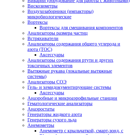
Виварий (обрудование для работы с животными)
Вискозиметры
Воздухозаборники (импакторы)
микробиологические
Вортексы
Вортексы для смешивания компонентов
Анализаторы размера частиц
Встряхиватели
Анализаторы содержания общего углерода и
азота (ТОС)
Аксессуары
Анализаторы содержания ртути и других
токсичных элементов
Вытяжные рукава (локальные вытяжные
системы)
Анализаторы СОЭ
Гель- и хемидокументирующие системы
Аксессуары
Анаэробные и микроаэрофильные станции
Гематологические анализаторы
Анаэростаты
Генераторы жидкого азота
Генераторы сухого льда
Анемометры
Анемометр с крыльчаткой, смарт-зонд, с