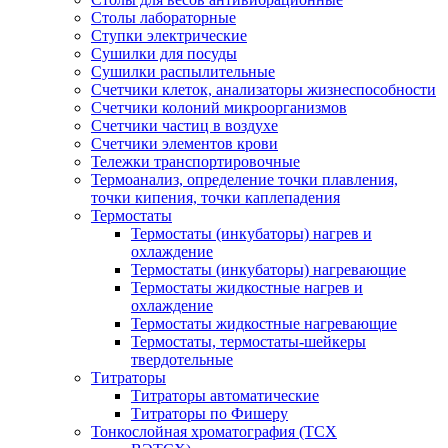
Столы лабораторные
Ступки электрические
Сушилки для посуды
Сушилки распылительные
Счетчики клеток, анализаторы жизнеспособности
Счетчики колоний микроорганизмов
Счетчики частиц в воздухе
Счетчики элементов крови
Тележки транспортировочные
Термоанализ, определение точки плавления,
точки кипения, точки каплепадения
Термостаты
Термостаты (инкубаторы) нагрев и
охлаждение
Термостаты (инкубаторы) нагревающие
Термостаты жидкостные нагрев и
охлаждение
Термостаты жидкостные нагревающие
Термостаты, термостаты-шейкеры
твердотельные
Титраторы
Титраторы автоматические
Титраторы по Фишеру
Тонкослойная хроматография (ТСХ