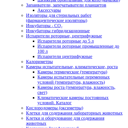
Запаиватели, запечатыватели планшетов
Аксессуары
Изоляторы для стерильных работ
(фармацевтические изоляторы)
Инкубаторы - CO₂
Инкубаторы гибридизационные
Испарители роторные, центрифужные
Испарители роторные до 5 л
Испарители роторные промышленные до
100 л
Испарители центрифужные
Калориметры
Камеры испытательные, климатические, роста
Камеры термические (температура)
Камеры испытательные переменных
условий (температура, влажность)
Камеры роста (температура, влажность,
свет)
Климатические камеры постоянных
условий. Каталог
Кислородомеры (оксиметры)
Клетки для содержания лабораторных животных
Клетки и оборудование для содержания
животных