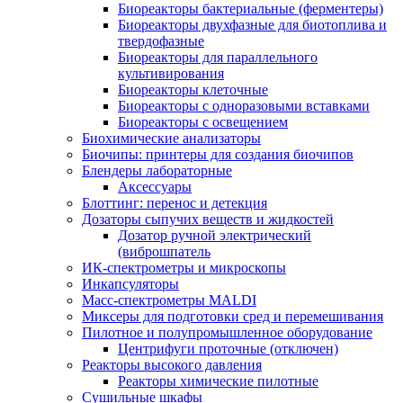
Биореакторы бактериальные (ферментеры)
Биореакторы двухфазные для биотоплива и
твердофазные
Биореакторы для параллельного
культивирования
Биореакторы клеточные
Биореакторы с одноразовыми вставками
Биореакторы с освещением
Биохимические анализаторы
Биочипы: принтеры для создания биочипов
Блендеры лабораторные
Аксессуары
Блоттинг: перенос и детекция
Дозаторы сыпучих веществ и жидкостей
Дозатор ручной электрический
(виброшпатель
ИК-спектрометры и микроскопы
Инкапсуляторы
Масс-спектрометры MALDI
Миксеры для подготовки сред и перемешивания
Пилотное и полупромышленное оборудование
Центрифуги проточные (отключен)
Реакторы высокого давления
Реакторы химические пилотные
Сушильные шкафы