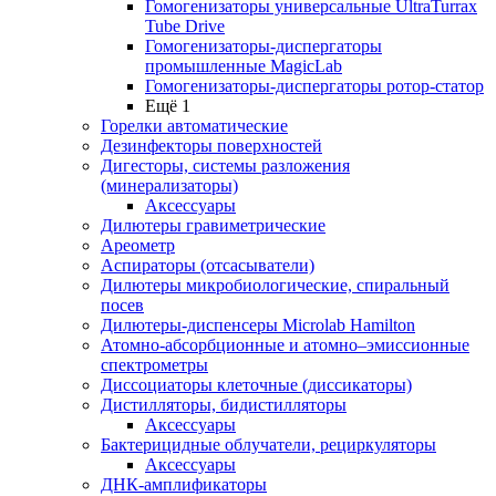
Гомогенизаторы универсальные UltraTurrax
Tube Drive
Гомогенизаторы-диспергаторы
промышленные MagicLab
Гомогенизаторы-диспергаторы ротор-статор
Ещё 1
Горелки автоматические
Дезинфекторы поверхностей
Дигесторы, системы разложения
(минерализаторы)
Аксессуары
Дилютеры гравиметрические
Ареометр
Аспираторы (отсасыватели)
Дилютеры микробиологические, спиральный
посев
Дилютеры-диспенсеры Microlab Hamilton
Атомно-абсорбционные и атомно–эмиссионные
спектрометры
Диссоциаторы клеточные (диссикаторы)
Дистилляторы, бидистилляторы
Аксессуары
Бактерицидные облучатели, рециркуляторы
Аксессуары
ДНК-амплификаторы