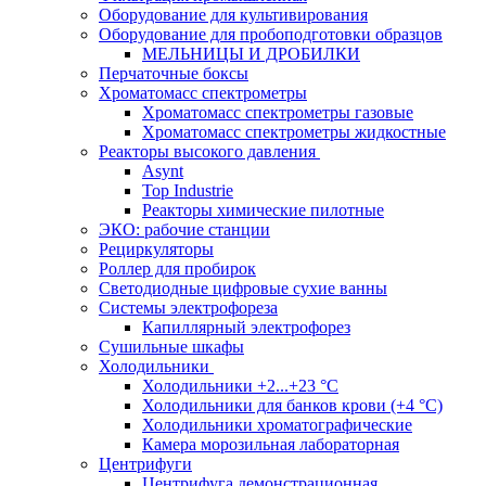
Оборудование для культивирования
Оборудование для пробоподготовки образцов
МЕЛЬНИЦЫ И ДРОБИЛКИ
Перчаточные боксы
Хроматомасс спектрометры
Хроматомасс спектрометры газовые
Хроматомасс спектрометры жидкостные
Реакторы высокого давления
Asynt
Top Industrie
Реакторы химические пилотные
ЭКО: рабочие станции
Рециркуляторы
Роллер для пробирок
Светодиодные цифровые сухие ванны
Системы электрофореза
Капиллярный электрофорез
Сушильные шкафы
Холодильники
Холодильники +2...+23 °С
Холодильники для банков крови (+4 °С)
Холодильники хроматографические
Камера морозильная лабораторная
Центрифуги
Центрифуга демонстрационная