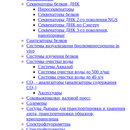
Секвенаторы белков, ДНК
Пиросеквенаторы
Секвенаторы белков
Секвенаторы ДНК 2-го поколения NGS
Секвенаторы ДНК по Сэнгеру
Секвенаторы ДНК 3-го поколения,
нанопоровые
Синтезаторы белков
Системы визуализации биолюминесценции in
vivo
Системы изучения белков
Системы очистки воды
Система Аквалаб
Системы очистки воды до 500 л/час
Системы очистки воды до 40 л/ч
СО₂ - анализаторы (анализаторы содержания
СО₂)
Аксессуары
Соковыжималки, валовой пресс
Солемеры
Сосуды Дьюара для транспортировки и хранения
азота, транспортировки образцов,
криохранилища
Спектрофлуориметры
Спектрофотометры