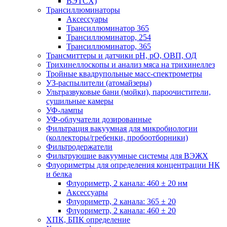
ВЭТСХ)
Трансиллюминаторы
Аксессуары
Трансиллюминатор 365
Трансиллюминатор, 254
Трансиллюминатор, 365
Трансмиттеры и датчики рН, рО, ОВП, ОД
Трихинеллоскопы и анализ мяса на трихинеллез
Тройные квадрупольные масс-спектрометры
УЗ-распылители (атомайзеры)
Ультразвуковые бани (мойки), пароочистители,
сушильные камеры
УФ-лампы
УФ-облучатели дозированные
Фильтрация вакуумная для микробиологии
(коллекторы/гребенки, пробоотборники)
Фильтродержатели
Фильтрующие вакуумные системы для ВЭЖХ
Флуориметры для определения концентрации НК
и белка
Флуориметр, 2 канала: 460 ± 20 нм
Аксессуары
Флуориметр, 2 канала: 365 ± 20
Флуориметр, 2 канала: 460 ± 20
ХПК, БПК определение