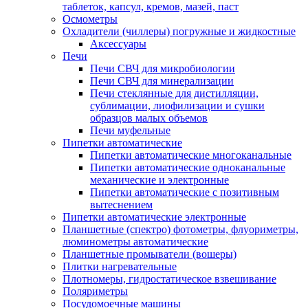
таблеток, капсул, кремов, мазей, паст
Осмометры
Охладители (чиллеры) погружные и жидкостные
Аксессуары
Печи
Печи СВЧ для микробиологии
Печи СВЧ для минерализации
Печи стеклянные для дистилляции,
сублимации, лиофилизации и сушки
образцов малых объемов
Печи муфельные
Пипетки автоматические
Пипетки автоматические многоканальные
Пипетки автоматические одноканальные
механические и электронные
Пипетки автоматические с позитивным
вытеснением
Пипетки автоматические электронные
Планшетные (спектро) фотометры, флуориметры,
люминометры автоматические
Планшетные промыватели (вошеры)
Плитки нагревательные
Плотномеры, гидростатическое взвешивание
Поляриметры
Посудомоечные машины