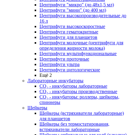
Центрифуги "микро" (до 48x1,5 мл)
Центрифуги "мини" (до 400 мл)
Центрифуги высокопроизводительные до
16 л
Центрифуги высокоскоростные
Центрифуги гематокритные
Центрифуги для планшетов
Центрифуги молочные (центрифуги для
определения жирности молока)
Центрифуги мультифункциональные
Центрифуги проточные
Центрифуги ультра
Центрифуги цитологические
Ещё 2
Лабораторные инкубаторы
СО₂ - инкубаторы лабораторные
СО₂ - инкубаторы производственные
СО₂ - инкубаторы: роллеры, шейкеры,
спиннеры
Шейкеры
Шейкеры (встряхиватели лабораторные)
для планшетов
Шейкеры без термостатирования,
встряхиватели лабораторные
Шейкеры орбитальные для колб (качалки)