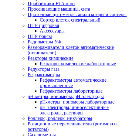
Пробойники FTA-карт
Просеивающие машины, сита
Проточные цитометры: анализаторы и сортеры
Сортер клеток спектральный
ПЦР цифровая
Аксессуары
ПЦР-боксы
Радиометры УФ
Размораживатели клеток автоматические
(оттаиватели)
Реакторы химические
Реакторы химические лабораторные
Редукторы газа
Рефрактометры
Рефрактометры автоматические
промышленные
Рефрактометры лабораторные
рН-метры, иономеры, рН-электроды
рН-метры, иономеры лабораторные
рН-электроды, ионоселективные
электроды, растворы
Роллеры, роллеры-инкубаторы
Ротационные перемешиватели (ротамиксы,
ротаторы)
Сахариметры