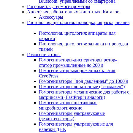
Bluetooth, управляемый со смартфона
Гигрометры, термогигрометры
Анестезия лабораторных животных. Каталог
Аксессуары
Гистология, цитология: проводка, окраска, анализ
Гистология, цитология: аппараты для
окраски
Гистология, цитология: заливка и проводка
тканей
Гомогенизаторы
Гомогенизаторы-диспергаторы ротор-
статор промышленные до 200 л
Гомогенизатор замороженных клеток
CryoPress
Гомогенизаторы "под давлением" до 1000 л
Гомогенизаторы лопаточные ("стомакер")
Гомогенизаторы механические для работы с
матриксами (FastPrep и аналоги)
Гомогенизаторы пестиковые
микробиологические
Гомогенизаторы ультразвуковые
(дезинтеграторы)
Гомогенизаторы ультразвуковые для
нарезки ДНК