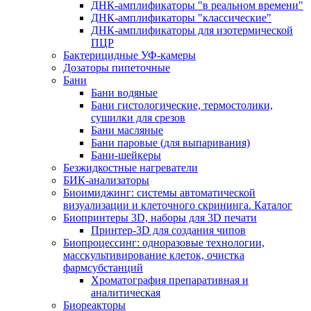
ДНК-амплификаторы "в реальном времени"
ДНК-амплификаторы "классические"
ДНК-амплификаторы для изотермической
ПЦР
Бактерицидные УФ-камеры
Дозаторы пипеточные
Бани
Бани водяные
Бани гистологические, термостолики,
сушилки для срезов
Бани масляные
Бани паровые (для выпаривания)
Бани-шейкеры
Безжидкостные нагреватели
БИК-анализаторы
Биоимиджинг: системы автоматической
визуализации и клеточного скрининга. Каталог
Биопринтеры 3D, наборы для 3D печати
Принтер-3D для создания чипов
Биопроцессинг: одноразовые технологии,
масскультивирование клеток, очистка
фармсубстанций
Хроматография препаративная и
аналитическая
Биореакторы