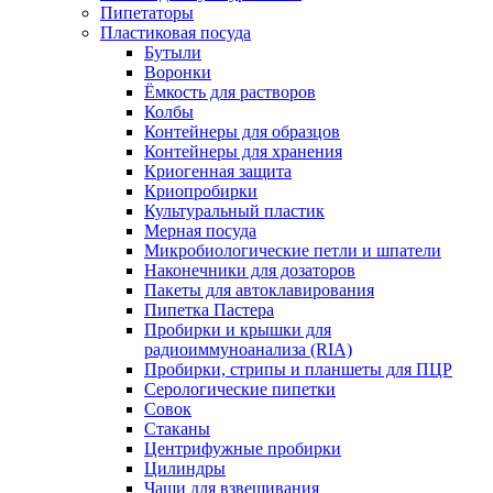
Пипетаторы
Пластиковая посуда
Бутыли
Воронки
Ёмкость для растворов
Колбы
Контейнеры для образцов
Контейнеры для хранения
Криогенная защита
Криопробирки
Культуральный пластик
Мерная посуда
Микробиологические петли и шпатели
Наконечники для дозаторов
Пакеты для автоклавирования
Пипетка Пастера
Пробирки и крышки для
радиоиммуноанализа (RIA)
Пробирки, стрипы и планшеты для ПЦР
Серологические пипетки
Совок
Стаканы
Центрифужные пробирки
Цилиндры
Чаши для взвешивания