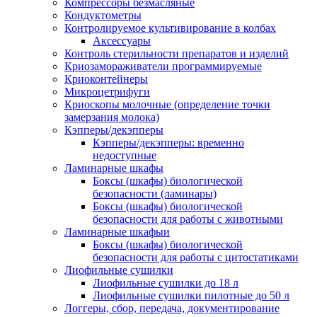
Компрессоры безмасляные
Кондуктометры
Контролируемое культивирование в колбах
Аксессуары
Контроль стерильности препаратов и изделий
Криозамораживатели программируемые
Криоконтейнеры
Микроцетрифуги
Криоскопы молочные (определение точки
замерзания молока)
Кэпперы/декэпперы
Кэпперы/декэпперы: временно
недоступные
Ламинарные шкафы
Боксы (шкафы) биологической
безопасности (ламинары)
Боксы (шкафы) биологической
безопасности для работы с животными
Ламинарные шкафыи
Боксы (шкафы) биологической
безопасности для работы с цитостатиками
Лиофильные сушилки
Лиофильные сушилки до 18 л
Лиофильные сушилки пилотные до 50 л
Логгеры, сбор, передача, документирование