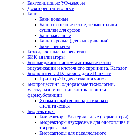
Бактерицидные УФ-камеры
Дозаторы пипеточные
Бани
Бани водяные
Бани гистологические, термостолики,
сушилки для срезов
Бани масляные
Бани паровые (для выпаривания)
Бани-шейкеры
Безжидкостные нагреватели
БИК-анализаторы
Биоимиджинг: системы автоматической
визуализации и клеточного скрининга. Каталог
Биопринтеры 3D, наборы для 3D печати
Принтер-3D для создания чипов
Биопроцессинг: одноразовые технологии,
масскультивирование клеток, очистка
фармсубстанций
Хроматография препаративная и
аналитическая
Биореакторы
Биореакторы бактериальные (ферментеры)
Биореакторы двухфазные для биотоплива и
твердофазные
Биореакторы для параллельного