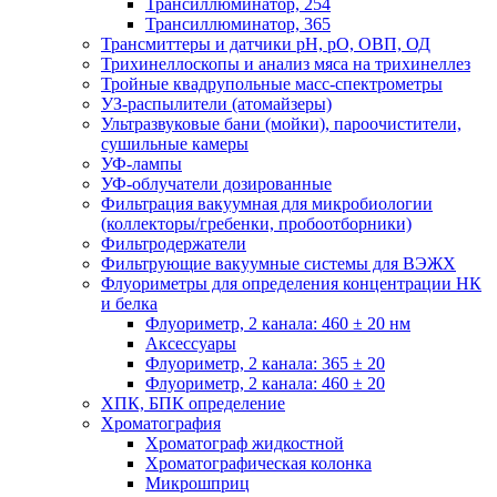
Трансиллюминатор, 254
Трансиллюминатор, 365
Трансмиттеры и датчики рН, рО, ОВП, ОД
Трихинеллоскопы и анализ мяса на трихинеллез
Тройные квадрупольные масс-спектрометры
УЗ-распылители (атомайзеры)
Ультразвуковые бани (мойки), пароочистители,
сушильные камеры
УФ-лампы
УФ-облучатели дозированные
Фильтрация вакуумная для микробиологии
(коллекторы/гребенки, пробоотборники)
Фильтродержатели
Фильтрующие вакуумные системы для ВЭЖХ
Флуориметры для определения концентрации НК
и белка
Флуориметр, 2 канала: 460 ± 20 нм
Аксессуары
Флуориметр, 2 канала: 365 ± 20
Флуориметр, 2 канала: 460 ± 20
ХПК, БПК определение
Хроматография
Хроматограф жидкостной
Хроматографическая колонка
Микрошприц