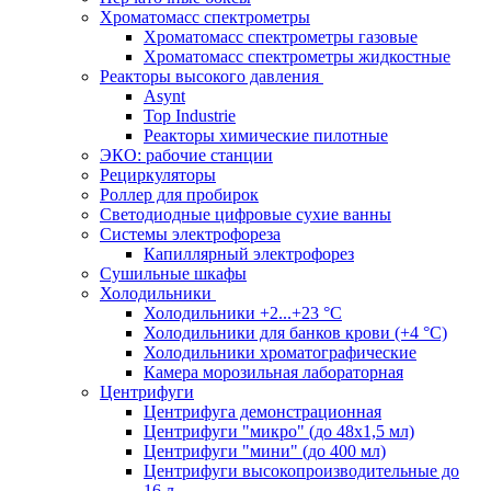
Хроматомасс спектрометры
Хроматомасс спектрометры газовые
Хроматомасс спектрометры жидкостные
Реакторы высокого давления
Asynt
Top Industrie
Реакторы химические пилотные
ЭКО: рабочие станции
Рециркуляторы
Роллер для пробирок
Светодиодные цифровые сухие ванны
Системы электрофореза
Капиллярный электрофорез
Сушильные шкафы
Холодильники
Холодильники +2...+23 °С
Холодильники для банков крови (+4 °С)
Холодильники хроматографические
Камера морозильная лабораторная
Центрифуги
Центрифуга демонстрационная
Центрифуги "микро" (до 48x1,5 мл)
Центрифуги "мини" (до 400 мл)
Центрифуги высокопроизводительные до
16 л