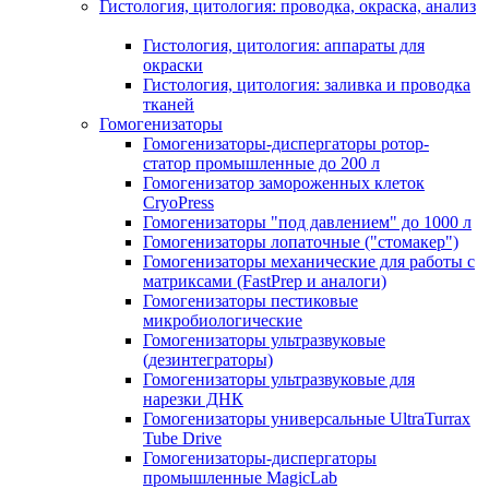
Гистология, цитология: проводка, окраска, анализ
Гистология, цитология: аппараты для
окраски
Гистология, цитология: заливка и проводка
тканей
Гомогенизаторы
Гомогенизаторы-диспергаторы ротор-
статор промышленные до 200 л
Гомогенизатор замороженных клеток
CryoPress
Гомогенизаторы "под давлением" до 1000 л
Гомогенизаторы лопаточные ("стомакер")
Гомогенизаторы механические для работы с
матриксами (FastPrep и аналоги)
Гомогенизаторы пестиковые
микробиологические
Гомогенизаторы ультразвуковые
(дезинтеграторы)
Гомогенизаторы ультразвуковые для
нарезки ДНК
Гомогенизаторы универсальные UltraTurrax
Tube Drive
Гомогенизаторы-диспергаторы
промышленные MagicLab