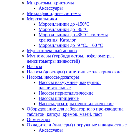
Микротомы, криотомы
Аксессуары
Микрофлюидные системы
Морозильники
Морозильники до -150°С
Морозильники до -86 °C
Морозильники до -86 °C: системы
хранения. Каталог
Морозильники до -9 °C... -60 °C
Мультиплексный анализ
Мутномеры (турбидиметры, нефелометры,
денситометры жидкостей)
Насосы
Насосы (дозаторы) пипеточные электрические
Насосы, насосы-дозаторы
Насосы вакуумные, вакуумно-
нагнетательные
Насосы перистальтические
Насосы шприцевые
Насосы-дозаторы перистальтические
Оборудование для лабораторного производства
таблеток, капсул, кремов, мазей, паст
Осмометры
Охладители (чиллеры) погружные и жидкостные
Аксессуары