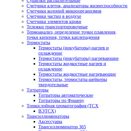
Сушилки распылительные
Счетчики клеток, анализаторы жизнеспособности
Счетчики колоний микроорганизмов
Счетчики частиц в воздухе
Счетчики элементов крови
Тележки транспортировочные
Термоанализ, определение точки плавления,
точки кипения, точки каплепадения
Термостаты
Термостаты (инкубаторы) нагрев и
охлаждение
Термостаты (инкубаторы) нагревающие
Термостаты жидкостные нагрев и
охлаждение
Термостаты жидкостные нагревающие
Термостаты, термостаты-шейкеры
твердотельные
Титраторы
Титраторы автоматические
Титраторы по Фишеру
Тонкослойная хроматография (ТСХ
ВЭТСХ)
Трансиллюминаторы
Аксессуары
Трансиллюминатор 365