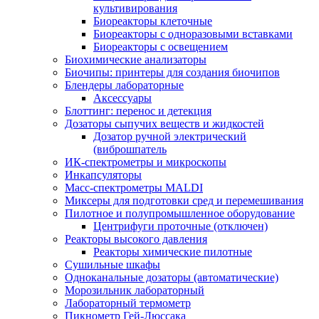
культивирования
Биореакторы клеточные
Биореакторы с одноразовыми вставками
Биореакторы с освещением
Биохимические анализаторы
Биочипы: принтеры для создания биочипов
Блендеры лабораторные
Аксессуары
Блоттинг: перенос и детекция
Дозаторы сыпучих веществ и жидкостей
Дозатор ручной электрический
(виброшпатель
ИК-спектрометры и микроскопы
Инкапсуляторы
Масс-спектрометры MALDI
Миксеры для подготовки сред и перемешивания
Пилотное и полупромышленное оборудование
Центрифуги проточные (отключен)
Реакторы высокого давления
Реакторы химические пилотные
Сушильные шкафы
Одноканальные дозаторы (автоматические)
Морозильник лабораторный
Лабораторный термометр
Пикнометр Гей-Люссака