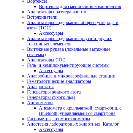
Вортексы
Вортексы для смешивания компонентов
Анализаторы размера частиц
Встряхиватели
Анализаторы содержания общего углерода и
азота (ТОС)
Аксессуары
Анализаторы содержания ртути и других
токсичных элементов
Вытяжные рукава (локальные вытяжные
системы)
Анализаторы СОЭ
Гель- и хемидокументирующие системы
Аксессуары
Анаэробные и микроаэрофильные станции
Гематологические анализаторы
Анаэростаты
Генераторы жидкого азота
Генераторы сухого льда
Анемометры
Анемометр с крыльчаткой, смарт-зонд, с
Bluetooth, управляемый со смартфона
Гигрометры, термогигрометры
Анестезия лабораторных животных. Каталог
Аксессуары