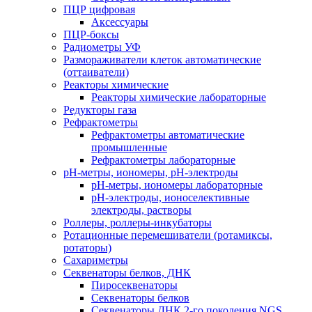
ПЦР цифровая
Аксессуары
ПЦР-боксы
Радиометры УФ
Размораживатели клеток автоматические
(оттаиватели)
Реакторы химические
Реакторы химические лабораторные
Редукторы газа
Рефрактометры
Рефрактометры автоматические
промышленные
Рефрактометры лабораторные
рН-метры, иономеры, рН-электроды
рН-метры, иономеры лабораторные
рН-электроды, ионоселективные
электроды, растворы
Роллеры, роллеры-инкубаторы
Ротационные перемешиватели (ротамиксы,
ротаторы)
Сахариметры
Секвенаторы белков, ДНК
Пиросеквенаторы
Секвенаторы белков
Секвенаторы ДНК 2-го поколения NGS