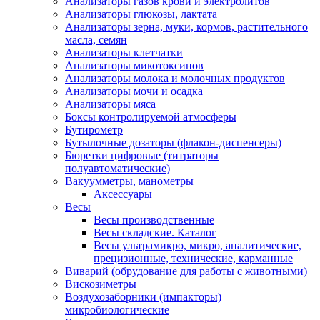
Анализаторы газов крови и электролитов
Анализаторы глюкозы, лактата
Анализаторы зерна, муки, кормов, растительного
масла, семян
Анализаторы клетчатки
Анализаторы микотоксинов
Анализаторы молока и молочных продуктов
Анализаторы мочи и осадка
Анализаторы мяса
Боксы контролируемой атмосферы
Бутирометр
Бутылочные дозаторы (флакон-диспенсеры)
Бюретки цифровые (титраторы
полуавтоматические)
Вакуумметры, манометры
Аксессуары
Весы
Весы производственные
Весы складские. Каталог
Весы ультрамикро, микро, аналитические,
прецизионные, технические, карманные
Виварий (обрудование для работы с животными)
Вискозиметры
Воздухозаборники (импакторы)
микробиологические