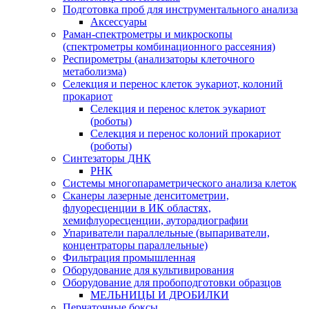
Подготовка проб для инструментального анализа
Аксессуары
Раман-спектрометры и микроскопы
(спектрометры комбинационного рассеяния)
Респирометры (анализаторы клеточного
метаболизма)
Селекция и перенос клеток эукариот, колоний
прокариот
Селекция и перенос клеток эукариот
(роботы)
Селекция и перенос колоний прокариот
(роботы)
Синтезаторы ДНК
РНК
Системы многопараметрического анализа клеток
Сканеры лазерные денситометрии,
флуоресценции в ИК областях,
хемифлуоресценции, ауторадиографии
Упариватели параллельные (выпариватели,
концентраторы параллельные)
Фильтрация промышленная
Оборудование для культивирования
Оборудование для пробоподготовки образцов
МЕЛЬНИЦЫ И ДРОБИЛКИ
Перчаточные боксы