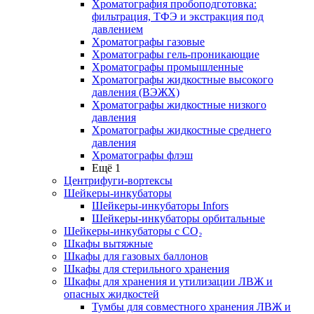
Хроматография пробоподготовка:
фильтрация, ТФЭ и экстракция под
давлением
Хроматографы газовые
Хроматографы гель-проникающие
Хроматографы промышленные
Хроматографы жидкостные высокого
давления (ВЭЖХ)
Хроматографы жидкостные низкого
давления
Хроматографы жидкостные среднего
давления
Хроматографы флэш
Ещё 1
Центрифуги-вортексы
Шейкеры-инкубаторы
Шейкеры-инкубаторы Infors
Шейкеры-инкубаторы орбитальные
Шейкеры-инкубаторы с CО₂
Шкафы вытяжные
Шкафы для газовых баллонов
Шкафы для стерильного хранения
Шкафы для хранения и утилизации ЛВЖ и
опасных жидкостей
Тумбы для совместного хранения ЛВЖ и