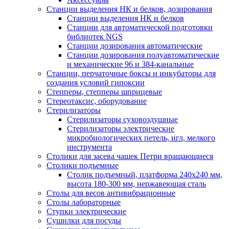
Станции выделения НК и белков, дозирования
Станции выделения НК и белков
Станции для автоматической подготовки
библиотек NGS
Станции дозирования автоматические
Станции дозирования полуавтоматические
и механические 96 и 384-канальные
Станции, перчаточные боксы и инкубаторы для
создания условий гипоксии
Степперы, степперы шприцевые
Стереотаксис, оборудование
Стерилизаторы
Стерилизаторы суховоздушные
Стерилизаторы электрические
микробиологических петель, игл, мелкого
инструмента
Столики для засева чашек Петри вращающиеся
Столики подъемные
Столик подъемный, платформа 240х240 мм,
высота 180-300 мм, нержавеющая сталь
Столы для весов антивибрационные
Столы лабораторные
Ступки электрические
Сушилки для посуды