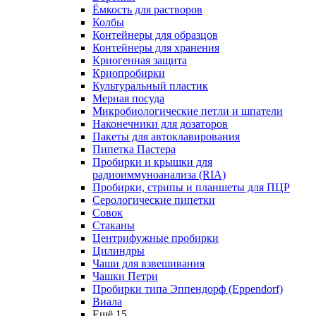
Ёмкость для растворов
Колбы
Контейнеры для образцов
Контейнеры для хранения
Криогенная защита
Криопробирки
Культуральный пластик
Мерная посуда
Микробиологические петли и шпатели
Наконечники для дозаторов
Пакеты для автоклавирования
Пипетка Пастера
Пробирки и крышки для
радиоиммуноанализа (RIA)
Пробирки, стрипы и планшеты для ПЦР
Серологические пипетки
Совок
Стаканы
Центрифужные пробирки
Цилиндры
Чаши для взвешивания
Чашки Петри
Пробирки типа Эппендорф (Eppendorf)
Виала
Ещё 15