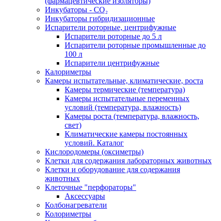
(фармацевтические изоляторы)
Инкубаторы - CO₂
Инкубаторы гибридизационные
Испарители роторные, центрифужные
Испарители роторные до 5 л
Испарители роторные промышленные до
100 л
Испарители центрифужные
Калориметры
Камеры испытательные, климатические, роста
Камеры термические (температура)
Камеры испытательные переменных
условий (температура, влажность)
Камеры роста (температура, влажность,
свет)
Климатические камеры постоянных
условий. Каталог
Кислородомеры (оксиметры)
Клетки для содержания лабораторных животных
Клетки и оборудование для содержания
животных
Клеточные "перфораторы"
Аксессуары
Колбонагреватели
Колориметры