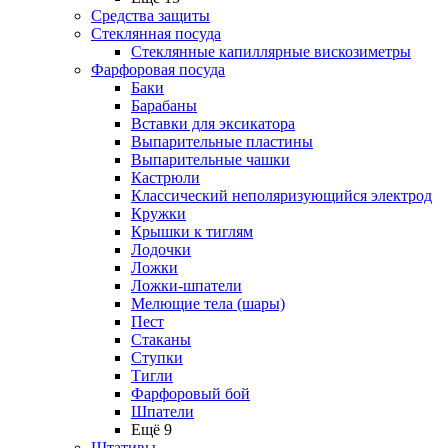
Средства защиты
Стеклянная посуда
Стеклянные капиллярные вискозиметры
Фарфоровая посуда
Баки
Барабаны
Вставки для эксикатора
Выпарительные пластины
Выпарительные чашки
Кастрюли
Классический неполяризующийся электрод
Кружки
Крышки к тиглям
Лодочки
Ложки
Ложки-шпатели
Мелющие тела (шары)
Пест
Стаканы
Ступки
Тигли
Фарфоровый бой
Шпатели
Ещё 9
Штативы