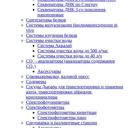
Секвенаторы ДНК по Сэнгеру
Секвенаторы ДНК 3-го поколения,
нанопоровые
Синтезаторы белков
Системы визуализации биолюминесценции in
vivo
Системы изучения белков
Системы очистки воды
Система Аквалаб
Системы очистки воды до 500 л/час
Системы очистки воды до 40 л/ч
СО₂ - анализаторы (анализаторы содержания
СО₂)
Аксессуары
Соковыжималки, валовой пресс
Солемеры
Сосуды Дьюара для транспортировки и хранения
азота, транспортировки образцов,
криохранилища
Спектрофлуориметры
Спектрофотометры
Спектрофотометры кюветные
Спектрофотометры нано
Средоварки и разливочные станции
Аксессуары