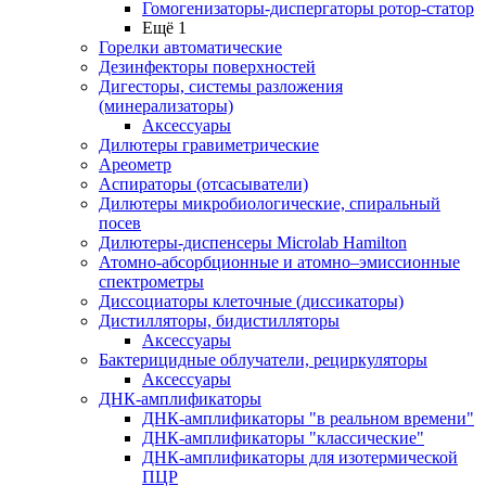
Гомогенизаторы-диспергаторы ротор-статор
Ещё 1
Горелки автоматические
Дезинфекторы поверхностей
Дигесторы, системы разложения
(минерализаторы)
Аксессуары
Дилютеры гравиметрические
Ареометр
Аспираторы (отсасыватели)
Дилютеры микробиологические, спиральный
посев
Дилютеры-диспенсеры Microlab Hamilton
Атомно-абсорбционные и атомно–эмиссионные
спектрометры
Диссоциаторы клеточные (диссикаторы)
Дистилляторы, бидистилляторы
Аксессуары
Бактерицидные облучатели, рециркуляторы
Аксессуары
ДНК-амплификаторы
ДНК-амплификаторы "в реальном времени"
ДНК-амплификаторы "классические"
ДНК-амплификаторы для изотермической
ПЦР