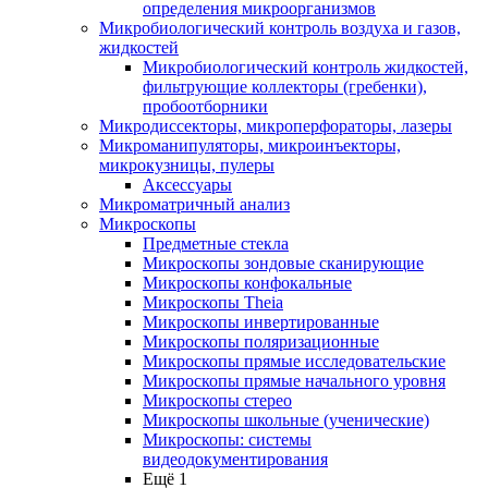
определения микроорганизмов
Микробиологический контроль воздуха и газов,
жидкостей
Микробиологический контроль жидкостей,
фильтрующие коллекторы (гребенки),
пробоотборники
Микродиссекторы, микроперфораторы, лазеры
Микроманипуляторы, микроинъекторы,
микрокузницы, пулеры
Аксессуары
Микроматричный анализ
Микроскопы
Предметные стекла
Микроскопы зондовые сканирующие
Микроскопы конфокальные
Микроскопы Theia
Микроскопы инвертированные
Микроскопы поляризационные
Микроскопы прямые исследовательские
Микроскопы прямые начального уровня
Микроскопы стерео
Микроскопы школьные (ученические)
Микроскопы: системы
видеодокументирования
Ещё 1