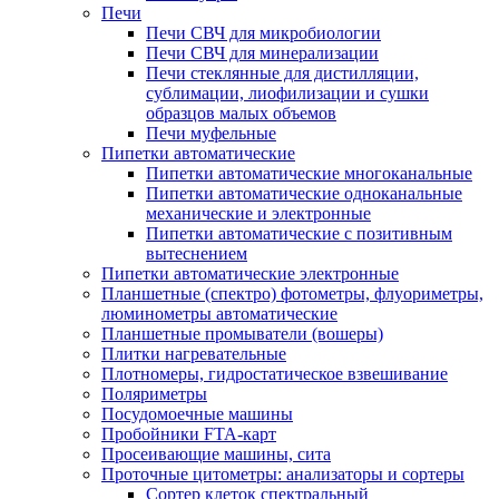
Печи
Печи СВЧ для микробиологии
Печи СВЧ для минерализации
Печи стеклянные для дистилляции,
сублимации, лиофилизации и сушки
образцов малых объемов
Печи муфельные
Пипетки автоматические
Пипетки автоматические многоканальные
Пипетки автоматические одноканальные
механические и электронные
Пипетки автоматические с позитивным
вытеснением
Пипетки автоматические электронные
Планшетные (спектро) фотометры, флуориметры,
люминометры автоматические
Планшетные промыватели (вошеры)
Плитки нагревательные
Плотномеры, гидростатическое взвешивание
Поляриметры
Посудомоечные машины
Пробойники FTA-карт
Просеивающие машины, сита
Проточные цитометры: анализаторы и сортеры
Сортер клеток спектральный