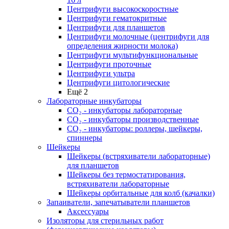
Центрифуги высокоскоростные
Центрифуги гематокритные
Центрифуги для планшетов
Центрифуги молочные (центрифуги для
определения жирности молока)
Центрифуги мультифункциональные
Центрифуги проточные
Центрифуги ультра
Центрифуги цитологические
Ещё 2
Лабораторные инкубаторы
СО₂ - инкубаторы лабораторные
СО₂ - инкубаторы производственные
СО₂ - инкубаторы: роллеры, шейкеры,
спиннеры
Шейкеры
Шейкеры (встряхиватели лабораторные)
для планшетов
Шейкеры без термостатирования,
встряхиватели лабораторные
Шейкеры орбитальные для колб (качалки)
Запаиватели, запечатыватели планшетов
Аксессуары
Изоляторы для стерильных работ